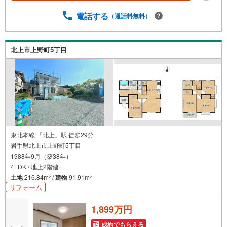
電話する
（通話料無料）
北上市上野町5丁目
東北本線 「北上」駅 徒歩29分
岩手県北上市上野町5丁目
1988年9月（築38年）
4LDK / 地上2階建
土地
216.84m
/
建物
91.91m
2
2
リフォーム
1,899万円
成約でもらえる