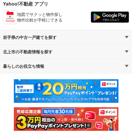
Yahoo!不動産 アプリ
地図でサクッと物件探し
物件比較が手軽にできる
岩手県の中古一戸建てを探す
北上市の不動産情報を探す
路線・駅から探す
地域から探す
暮らしのお役立ち情報
不動産・住宅
賃貸住宅
通勤・通学時間から探す
地図から探す
マンションカタログ
教えて！住まいの先生
新築マンション
中古マンション
新築一戸建て
中古一戸建て
注文住宅
土地
売却査定