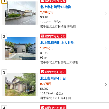
1
成約でもらえる
け
北上市村崎野18地割
取
2,099万円
る
3SDK
・
100.2m
（登記）
2
条
岩手県北上市村崎野18地割
件
を
2
成約でもらえる
マ
北上市相去町上大谷地
イ
1,229万円
ペ
3LDK
ー
96m
2
岩手県北上市相去町上大谷地
ジ
に
3
成約でもらえる
保
北上市川岸4丁目
存
す
999万円
5SDK
る
164.72m
（登記）
2
岩手県北上市川岸4丁目
4
成約でもらえる