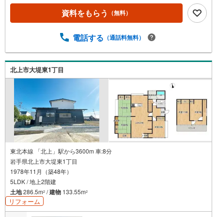
資料をもらう
（無料）
電話する
（通話料無料）
北上市大堤東1丁目
東北本線 「北上」駅から3600m 車:8分
岩手県北上市大堤東1丁目
1978年11月（築48年）
5LDK / 地上2階建
土地
286.5m
/
建物
133.55m
2
2
リフォーム