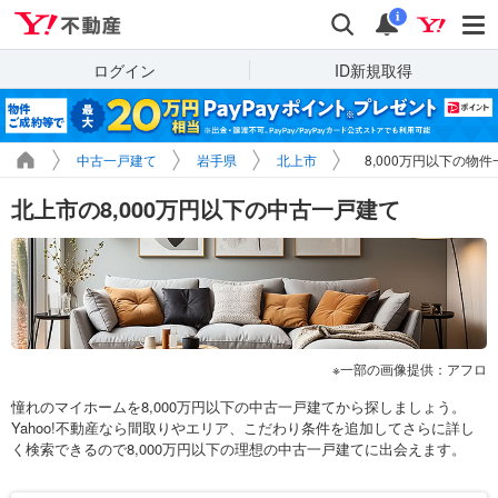
Yahoo!不動産
検索
通知
i
ログイン
ID新規取得
中古一戸建て
岩手県
北上市
8,000万円以下の物件
北上市の8,000万円以下の中古一戸建て
一部の画像提供：アフロ
憧れのマイホームを8,000万円以下の中古一戸建てから探しましょう。
Yahoo!不動産なら間取りやエリア、こだわり条件を追加してさらに詳し
く検索できるので8,000万円以下の理想の中古一戸建てに出会えます。