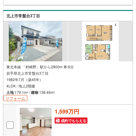
北上市常盤台3丁目
東北本線 「村崎野」駅から2800m 車:6分
岩手県北上市常盤台3丁目
1982年7月（築45年）
4LDK / 地上2階建
土地
179.1m
/
建物
138.46m
2
2
リフォーム
1,599万円
成約でもらえる