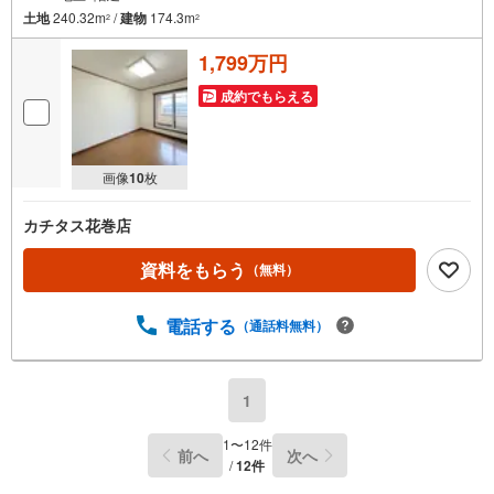
土地
240.32m
/
建物
174.3m
2
2
1,799万円
成約でもらえる
画像
10
枚
カチタス花巻店
資料をもらう
（無料）
電話する
（通話料無料）
1
1
〜
12
件
前へ
次へ
/
12
件