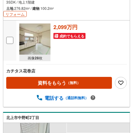
3SDK / 地上1階建
土地
276.82m
/
建物
100.2m
2
2
リフォーム
2,099万円
成約でもらえる
画像
28
枚
カチタス花巻店
資料をもらう
（無料）
電話する
（通話料無料）
北上市中野町2丁目