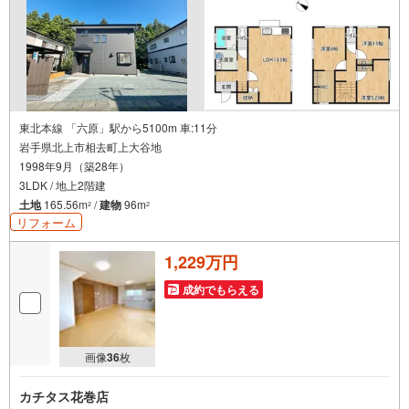
東北本線 「六原」駅から5100m 車:11分
岩手県北上市相去町上大谷地
1998年9月（築28年）
3LDK / 地上2階建
土地
165.56m
/
建物
96m
2
2
リフォーム
1,229万円
成約でもらえる
画像
36
枚
カチタス花巻店