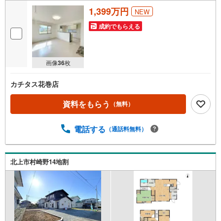
1,399万円
NEW
成約でもらえる
画像
36
枚
カチタス花巻店
資料をもらう
（無料）
電話する
（通話料無料）
北上市村崎野14地割