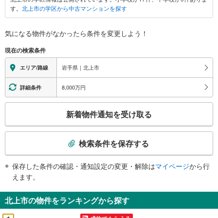
市
す。
北上市の学区から中古マンションを探す
に
関
す
気になる物件がなかったら
条件を変更しよう！
る
現在の検索条件
情
報
岩手県｜北上市
エリア/路線
8,000万円
詳細条件
こ
新着物件通知を受け取る
の
検
索
検索条件を保存する
条
件
保存した条件の確認・通知設定の変更・解除は
マイページ
から行
で
えます。
通
知
北上市の物件をランキングから探す
を
受