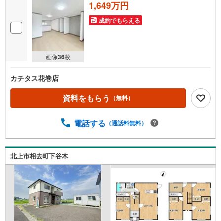
1,649万円
成約でもらえる
画像
36
枚
カチタス花巻店
資料をもらう
（無料）
電話する
（通話料無料）
北上市相去町下谷木