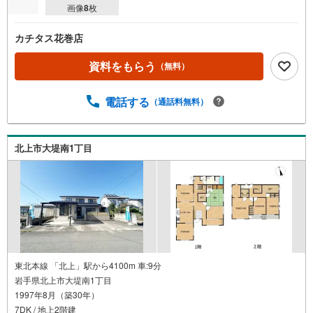
画像
8
枚
カチタス花巻店
資料をもらう
（無料）
電話する
（通話料無料）
北上市大堤南1丁目
東北本線 「北上」駅から4100m 車:9分
岩手県北上市大堤南1丁目
1997年8月（築30年）
7DK / 地上2階建