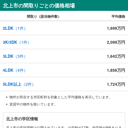
北上市の間取りごとの価格相場
間取り（該当物件数）
平均価格
2LDK
（
1
件）
1,699万円
3K/3DK
（
1
件）
2,099万円
3LDK
（
3
件）
1,642万円
4LDK
（
4
件）
1,856万円
5LDK以上
（
2
件）
1,724万円
物件が所在する市区町村を対象とした平均価格を表示しています。
賃貸中の物件を除いています。
北
北上市の学区情報
上
北上市の学区情報は公開されています。小学校が17件、中学校が9件ありま