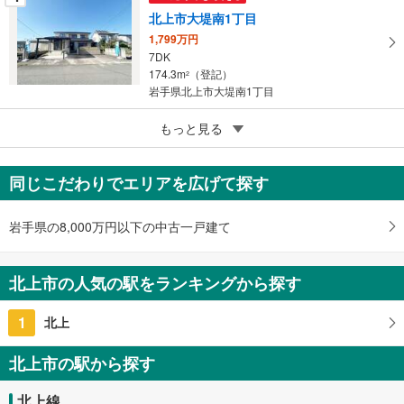
北上市大堤南1丁目
1,799万円
7DK
174.3m
（登記）
2
岩手県北上市大堤南1丁目
5
もっと見る
成約でもらえる
北上市常盤台3丁目
1,599万円
同じこだわりでエリアを広げて探す
4LDK
138.46m
（登記）
2
岩手県北上市常盤台3丁目
岩手県の8,000万円以下の中古一戸建て
北上市の人気の駅をランキングから探す
1
北上
北上市の駅から探す
北上線