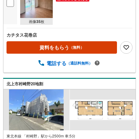
画像
35
枚
カチタス花巻店
資料をもらう
（無料）
電話する
（通話料無料）
北上市村崎野20地割
東北本線 「村崎野」駅から2500m 車:5分