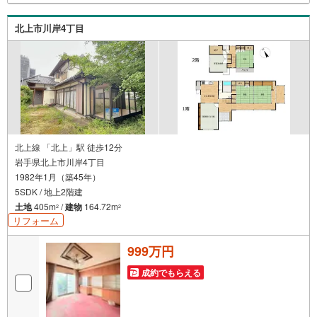
北上市川岸4丁目
北上線 「北上」駅 徒歩12分
岩手県北上市川岸4丁目
1982年1月（築45年）
5SDK / 地上2階建
土地
405m
/
建物
164.72m
2
2
リフォーム
999万円
成約でもらえる