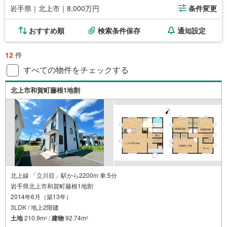
岩手県｜北上市｜8,000万円
条件変更
おすすめ順
検索条件保存
通知設定
12
件
すべての物件をチェックする
北上市和賀町藤根1地割
北上線 「立川目」駅から2200m 車:5分
岩手県北上市和賀町藤根1地割
2014年6月（築13年）
3LDK / 地上2階建
土地
210.9m
/
建物
92.74m
2
2