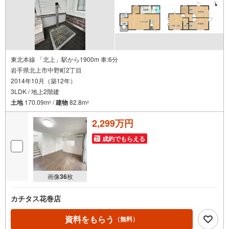
東北本線 「北上」駅から1900m 車:6分
岩手県北上市中野町2丁目
2014年10月（築12年）
3LDK / 地上2階建
土地
170.09m
/
建物
82.8m
2
2
2,299万円
成約でもらえる
画像
36
枚
カチタス花巻店
資料をもらう
（無料）