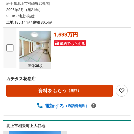
岩手県北上市村崎野20地割
2006年2月（築21年）
2LDK / 地上2階建
土地
185.14m
/
建物
86.5m
2
2
1,699万円
成約でもらえる
画像
36
枚
カチタス花巻店
資料をもらう
（無料）
電話する
（通話料無料）
北上市相去町上大谷地