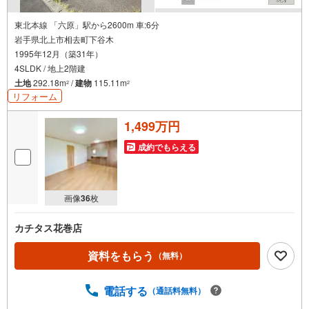
東北本線 「六原」駅から2600m 車:6分
岩手県北上市相去町下谷木
1995年12月（築31年）
4SLDK / 地上2階建
土地
292.18m
/
建物
115.11m
2
2
リフォーム
1,499万円
成約でもらえる
画像
36
枚
カチタス花巻店
資料をもらう
（無料）
電話する
（通話料無料）