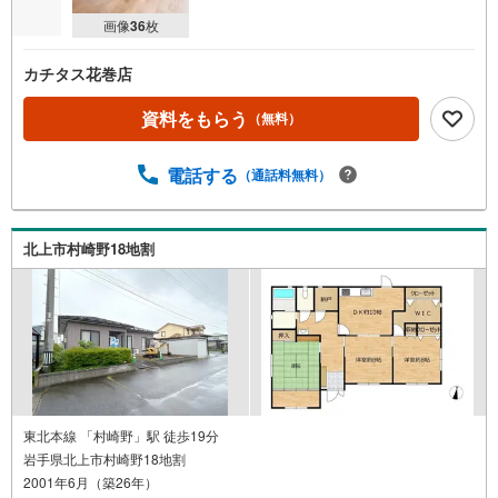
画像
36
枚
カチタス花巻店
資料をもらう
（無料）
電話する
（通話料無料）
北上市村崎野18地割
東北本線 「村崎野」駅 徒歩19分
岩手県北上市村崎野18地割
2001年6月（築26年）