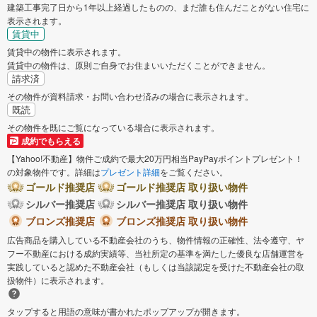
建築工事完了日から1年以上経過したものの、まだ誰も住んだことがない住宅に
表示されます。
賃貸中
賃貸中の物件に表示されます。
賃貸中の物件は、原則ご自身でお住まいいただくことができません。
請求済
その物件が資料請求・お問い合わせ済みの場合に表示されます。
既読
その物件を既にご覧になっている場合に表示されます。
成約でもらえる
【Yahoo!不動産】物件ご成約で最大20万円相当PayPayポイントプレゼント！
の対象物件です。詳細は
プレゼント詳細
をご覧ください。
ゴールド推奨店
ゴールド推奨店 取り扱い物件
シルバー推奨店
シルバー推奨店 取り扱い物件
ブロンズ推奨店
ブロンズ推奨店 取り扱い物件
広告商品を購入している不動産会社のうち、物件情報の正確性、法令遵守、ヤ
フー不動産における成約実績等、当社所定の基準を満たした優良な店舗運営を
実践していると認めた不動産会社（もしくは当該認定を受けた不動産会社の取
扱物件）に表示されます。
タップすると用語の意味が書かれたポップアップが開きます。