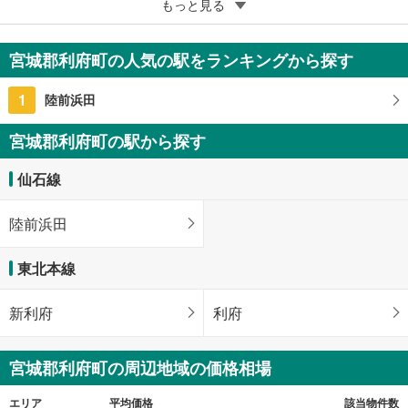
5
もっと見る
成約でもらえる
宮城郡利府町しらかし台1丁目
3,198万円
宮城郡利府町の人気の駅をランキングから探す
4SLDK
124.68m
（登記）
2
1
陸前浜田
宮城県宮城郡利府町しらかし台1丁目
宮城郡利府町の駅から探す
仙石線
陸前浜田
東北本線
新利府
利府
宮城郡利府町の周辺地域の価格相場
エリア
平均価格
該当物件数