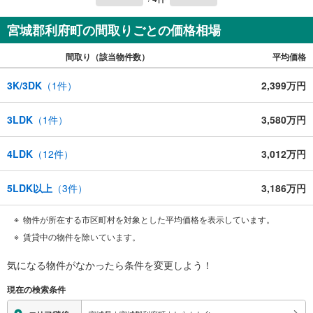
宮城郡利府町の間取りごとの価格相場
間取り（該当物件数）
平均価格
3K/3DK
（
1
件）
2,399万円
3LDK
（
1
件）
3,580万円
4LDK
（
12
件）
3,012万円
5LDK以上
（
3
件）
3,186万円
物件が所在する市区町村を対象とした平均価格を表示しています。
賃貸中の物件を除いています。
気になる物件がなかったら
条件を変更しよう！
現在の検索条件