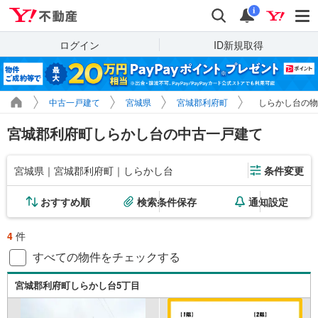
Yahoo!不動産
検索
通知
i
ログイン
ID新規取得
中古一戸建て
宮城県
宮城郡利府町
しらかし台の物
宮城郡利府町しらかし台の中古一戸建て
宮城県｜宮城郡利府町｜しらかし台
条件変更
おすすめ順
検索条件保存
通知設定
4
件
すべての物件をチェックする
宮城郡利府町しらかし台5丁目