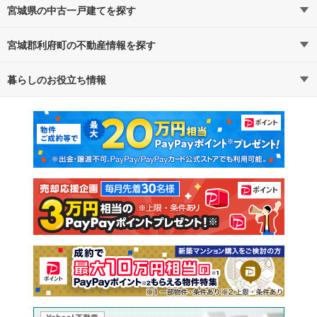
宮城県の中古一戸建てを探す
宮城郡利府町の不動産情報を探す
路線・駅から探す
地域から探す
暮らしのお役立ち情報
不動産・住宅
賃貸住宅
通勤・通学時間から探す
地図から探す
マンションカタログ
教えて！住まいの先生
新築マンション
中古マンション
新築一戸建て
中古一戸建て
注文住宅
土地
売却査定