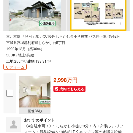
東北本線 「利府」駅 バス16分 しらかし台小学校前 バス停下車 徒歩2分
宮城県宮城郡利府町しらかし台5丁目
1990年12月（築36年）
5LDK / 地上2階建
土地
255m
/
建物
133.31m
2
2
リフォーム
2,998万円
成約でもらえる
画像
36
枚
おすすめポイント
《4台駐車可！》* しらかし小徒歩3分！内・外装フルリフ
ォーム・新品設備＆19帖超LDK キッチン等の水廻り設備は