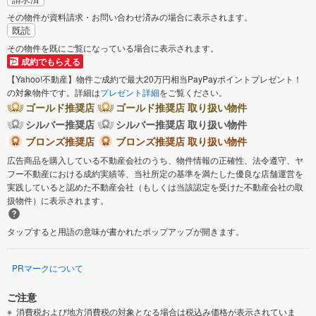
その物件が資料請求・お問い合わせ済みの場合に表示されます。
既読
その物件を既にご覧になっている場合に表示されます。
成約でもらえる
【Yahoo!不動産】物件ご成約で最大20万円相当PayPayポイントプレゼント！
の対象物件です。詳細は
プレゼント詳細
をご覧ください。
ゴールド推奨店
ゴールド推奨店 取り扱い物件
シルバー推奨店
シルバー推奨店 取り扱い物件
ブロンズ推奨店
ブロンズ推奨店 取り扱い物件
広告商品を購入している不動産会社のうち、物件情報の正確性、法令遵守、ヤ
フー不動産における成約実績等、当社所定の基準を満たした優良な店舗運営を
実践していると認めた不動産会社（もしくは当該認定を受けた不動産会社の取
扱物件）に表示されます。
タップすると用語の意味が書かれたポップアップが開きます。
PRマークについて
ご注意
消費税および地方消費税の対象となる場合は税込み価格が表示されていま