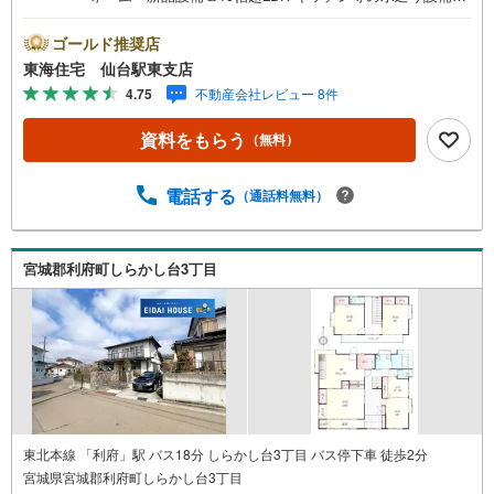
新品交換 全室フローリング・クローゼット付き 駐車場増
設・お子様喜ぶ広いお庭 * 未掲載物件のご提案・ご案内も
ゴールド推奨店
可能です * アピールポイント *■内・外装フルリフォームの
東海住宅 仙台駅東支店
お家のため、ご入居がスムーズ ■ダイニングテーブルやソ
4.75
不動産会社レビュー 8件
ファの配置もスムーズな19帖超LDK！■趣味部屋やリモート
ワーク部屋もご用意可能な広々5LDK ■お洋服をキレイな状
資料をもらう
（無料）
態で収納可能な全室クローゼット付き！■お子様も安心して
学校へ通える「しらかし台小」まで徒歩3分〇。 周辺環境
*・しらかし台小学校:徒歩3分・しらかし台中学校:徒歩15
電話する
（通話料無料）
分・ファミリーマート青山店:車3分・ザ・ビッグ青山店:車
5分 お問い合わせについて *・当日のご予約も承っておりま
す！お気軽にお電話下さい！・来社はもちろん、メールで
宮城郡利府町しらかし台3丁目
のご相談、資料請求も大歓迎です ⇒お電話に抵抗がある方
も安心してお問い合わせください
東北本線 「利府」駅 バス18分 しらかし台3丁目 バス停下車 徒歩2分
宮城県宮城郡利府町しらかし台3丁目