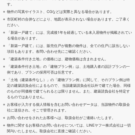
す。
物件の写真やイラスト、CGなどは実際と異なる場合があります。
市区町村の合併などにより、地図が表示されない場合があります。ご了承く
ださい。
「新築一戸建て」には、完成後1年を経過している未入居物件が掲載されてい
る場合があります。
「新築一戸建て」には、販売住戸が複数の物件は、全ての住戸に該当しない
項目もあります。各問い合わせ先にご確認ください。
「建築条件付き土地」の価格には、建物価格は含まれません。
「建築条件付き土地」の「建物プラン例」は、土地購入者の設計プランの一
例であり、プランの採用可否は任意です。
「土地（建築条件なし）」の「建物プラン例」に関して、そのプラン例は特
定の建築請負会社によるもので、 当該建築請負会社以外で建てた場合、同様
のものが同価格で建てられるとは限りません。また、建築請負会社を特定す
るものではありません。
お客様が入力する個人情報を含むお問い合わせデータは、当該物件の取扱会
社に送信され、そこで管理されます。
お問い合わせをされたお客様へは、取扱会社がご連絡いたします。
物件に関するお客様のお問い合わせについては、LINEヤフー株式会社は一切
関与いたしません。取扱会社に直接ご確認ください。