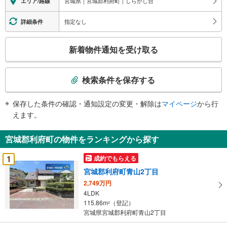
宮城県｜宮城郡利府町｜しらかし台
エリア/路線
指定なし
詳細条件
こ
新着物件通知を受け取る
の
検
索
検索条件を保存する
条
件
保存した条件の確認・通知設定の変更・解除は
マイページ
から行
で
えます。
通
知
宮城郡利府町の物件をランキングから探す
を
受
1
成約でもらえる
け
宮城郡利府町青山2丁目
取
2,749万円
る
4LDK
・
115.86m
（登記）
2
条
宮城県宮城郡利府町青山2丁目
件