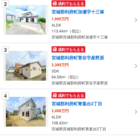
を
2
成約でもらえる
マ
宮城郡利府町加瀬字十三塚
イ
1,999万円
ペ
4LDK
ー
113.44m
（登記）
2
宮城県宮城郡利府町加瀬字十三塚
ジ
に
3
成約でもらえる
保
宮城郡利府町菅谷字産野原
存
す
2,399万円
3DK
る
64.59m
（登記）
2
宮城県宮城郡利府町菅谷字産野原
4
成約でもらえる
宮城郡利府町青葉台2丁目
2,498万円
4LDK
108.42m
2
宮城県宮城郡利府町青葉台2丁目