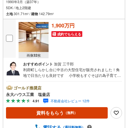
1990年3月（築37年）
5DK / 地上2階建
土地
301.71m
/
建物
142.79m
2
2
1,900万円
成約でもらえる
画像
32
枚
おすすめポイント
加賀 三千郎
利府町しらかし台に中古の大型住宅が販売されました！角
地で日当たりも良好です 小学校もすぐそばの為子育て世
帯の方も安心です！
ゴールド推奨店
永大ハウス工業 塩釜店
4.91
不動産会社レビュー 12件
資料をもらう
（無料）
電話する
（通話料無料）