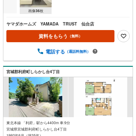
画像
36
枚
ヤマダホームズ YAMADA TRUST 仙台店
資料をもらう
（無料）
電話する
（通話料無料）
宮城郡利府町しらかし台4丁目
東北本線 「利府」駅から4400m 車:9分
宮城県宮城郡利府町しらかし台4丁目
1992年6月（築35年）