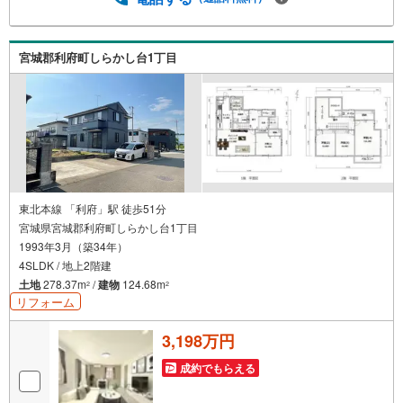
宮城郡利府町しらかし台1丁目
東北本線 「利府」駅 徒歩51分
宮城県宮城郡利府町しらかし台1丁目
1993年3月（築34年）
4SLDK / 地上2階建
土地
278.37m
/
建物
124.68m
2
2
リフォーム
3,198万円
成約でもらえる