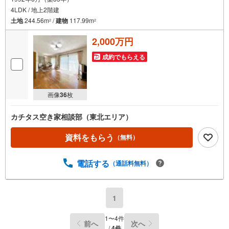
4LDK / 地上2階建
土地
244.56m
/
建物
117.99m
2
2
2,000万円
成約でもらえる
画像
36
枚
カチタス空き家相談部（東北エリア）
資料をもらう
（無料）
電話する
（通話料無料）
1
1
〜
4
件
前へ
次へ
/
4
件