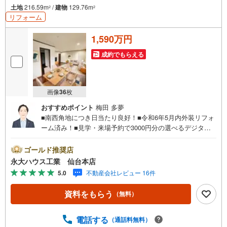
土地
216.59m
/
建物
129.76m
2
2
リフォーム
1,590万円
成約でもらえる
画像
36
枚
おすすめポイント
梅田 多夢
■南西角地につき日当たり良好！■令和6年5月内外装リフォ
ーム済み！■見学・来場予約で3000円分の選べるデジタル
ギフトプレゼント実施中■～永大ハウス工業の強み～仙台市
を中心に宮城県内の多数店舗で展開中！こちらでは当社の
ゴールド推奨店
強みを大きく2つに分けてご紹介！1.＜豊富な不動産知識＞
永大ハウス工業 仙台本店
戸建・マンション・土地...と種別を問わず不動産を取り扱
5.0
不動産会社レビュー 16件
っております。更に教育施設や商業施設、子育て環境や行
政などの地域情報を総合し、お客様により良い物件選びを
資料をもらう
（無料）
して頂けるよう、しっかりとサポートさせて頂きます。2.
＜経験豊富なスタッフ＞当社では【購入】【売却】【引っ
越し】【リフォーム】など住宅に関する様々なご質問はも
電話する
（通話料無料）