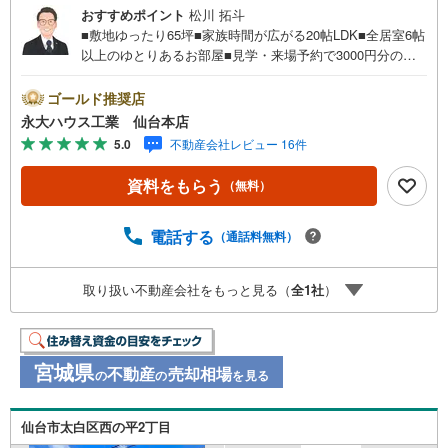
おすすめポイント
松川 拓斗
■敷地ゆったり65坪■家族時間が広がる20帖LDK■全居室6帖
以上のゆとりあるお部屋■見学・来場予約で3000円分の選
べるデジタルギフトプレゼント実施中■～永大ハウス工業の
強み～仙台市を中心に宮城県内の多数店舗で展開中！こち
ゴールド推奨店
らでは当社の強みを大きく2つに分けてご紹介！1.＜豊富な
永大ハウス工業 仙台本店
不動産知識＞戸建・マンション・土地...と種別を問わず不
5.0
不動産会社レビュー 16件
動産を取り扱っております。更に教育施設や商業施設、子
育て環境や行政などの地域情報を総合し、お客様により良
資料をもらう
（無料）
い物件選びをして頂けるよう、しっかりとサポートさせて
頂きます。2.＜経験豊富なスタッフ＞当社では【購入】
【売却】【引っ越し】【リフォーム】など住宅に関する
電話する
（通話料無料）
様々なご質問はもちろん、ご購入時に気になる住宅ローン
各種税金についても、誠心誠意ご説明させて頂きます。各
取り扱い不動産会社をもっと見る（
全
1
社
）
店舗ではキッズスペースも完備！お子様連れのご家族様で
是非お越しください。営業時間:10:00～18:00（定休日火・
水曜日※店舗により変動あり）現地のご案内も可能ですの
で、どうぞお気軽にお問い合わせください！
宮城県
不動産
売却相場
の
の
を見る
仙台市太白区西の平2丁目