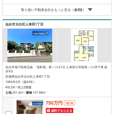
ウジエスーパー西多賀店:徒歩9分 お問い合わせについて
*・当日のご予約も承っております！お気軽にお電話下さ
取り扱い不動産会社をもっと見る（
全
2
社
）
い！・来社はもちろん、メールでのご相談、資料請求も大
歓迎です ⇒お電話に抵抗がある方も安心してお問い合わせ
ください
仙台市太白区人来田1丁目
仙台市地下鉄南北線 「長町南」駅 バス21分 人来田小学校前 バス停下車 徒
歩3分
宮城県仙台市太白区人来田1丁目
1984年3月（築43年）
4SLDK / 地上2階建
土地
201.4m
/
建物
107.68m
2
2
750万円
NEW
成約でもらえる