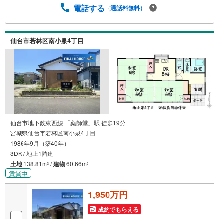
【リフォーム】など住宅に関する様々なご相談はもちろ
電話する
（通話料無料）
ん、ご購入時に気になる住宅ローンや各種税金について
も、誠心誠意ご説明させていただきます。各店舗ではキッ
ズスペースも完備！お子様連れのご家族皆様で、ぜひお越
仙台市若林区南小泉4丁目
しください。営業時間:10:00～18:00（定休日:火・水曜日
※店舗により変動あり）現地のご案内も可能ですので、どう
ぞお気軽にお問い合わせください！
仙台市地下鉄東西線 「薬師堂」駅 徒歩19分
宮城県仙台市若林区南小泉4丁目
1986年9月（築40年）
3DK / 地上1階建
土地
138.81m
/
建物
60.66m
2
2
賃貸中
1,950万円
成約でもらえる