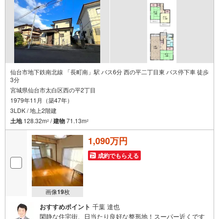
仙台市地下鉄南北線 「長町南」駅 バス6分 西の平二丁目東 バス停下車 徒歩
3分
宮城県仙台市太白区西の平2丁目
1979年11月（築47年）
3LDK / 地上2階建
土地
128.32m
/
建物
71.13m
2
2
1,090万円
成約でもらえる
画像
19
枚
おすすめポイント
千葉 達也
閑静な住宅街、日当たり良好な整形地！スーパー近くです