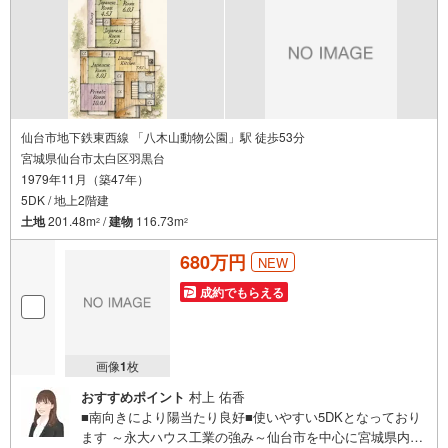
仙台市地下鉄東西線 「八木山動物公園」駅 徒歩53分
宮城県仙台市太白区羽黒台
1979年11月（築47年）
5DK / 地上2階建
土地
201.48m
/
建物
116.73m
2
2
680万円
NEW
成約でもらえる
画像
1
枚
おすすめポイント
村上 佑香
■南向きにより陽当たり良好■使いやすい5DKとなっており
ます ～永大ハウス工業の強み～仙台市を中心に宮城県内の