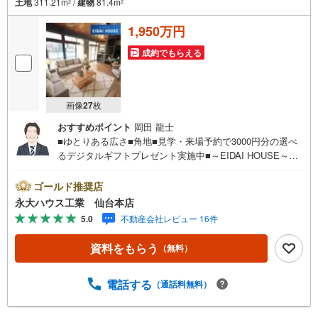
土地
311.21m
/
建物
81.4m
2
2
1,950万円
成約でもらえる
画像
27
枚
おすすめポイント
岡田 龍士
■ゆとりある広さ■角地■見学・来場予約で3000円分の選べ
るデジタルギフトプレゼント実施中■～EIDAI HOUSE～仙
台市を中心に宮城県内の多数店舗で展開中！こちらでは当
社の強みを大きく2つに分けてご紹介！1.＜豊富な不動産知
ゴールド推奨店
識＞戸建・マンション・土地...と種別を問わず不動産を取
永大ハウス工業 仙台本店
り扱っております。更に教育施設や商業施設、子育て環境
5.0
不動産会社レビュー 16件
や行政などの地域情報を総合し、お客様により良い物件選
びをして頂けるよう、しっかりとサポートさせて頂きま
資料をもらう
（無料）
す。2.＜経験豊富なスタッフ＞当社では【購入】【売却】
【引っ越し】【リフォーム】など住宅に関する様々なご質
問はもちろん、ご購入時に気になる住宅ローン各種税金に
電話する
（通話料無料）
ついても、誠心誠意ご説明させて頂きます。各店舗ではキ
ッズスペースも完備！お子様連れのご家族様で是非お越し