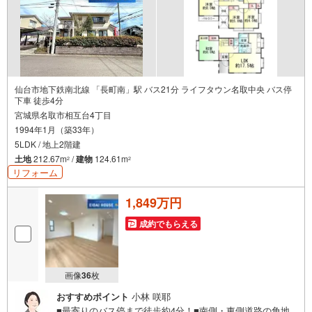
仙台市地下鉄南北線 「長町南」駅 バス21分 ライフタウン名取中央 バス停
下車 徒歩4分
宮城県名取市相互台4丁目
1994年1月（築33年）
5LDK / 地上2階建
土地
212.67m
/
建物
124.61m
2
2
リフォーム
1,849万円
成約でもらえる
画像
36
枚
おすすめポイント
小林 咲耶
■最寄りのバス停まで徒歩約4分！■南側・東側道路の角地