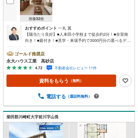
画像
32
枚
おすすめポイント
一丸 翼
【陽当たり良好】■人来田小学校まで徒歩約2分！■全室南
向き！■庭付き！■見学・来場予約で3000円分の選べるデジ
タルギフトプレゼント実施中■デジコ詳細はHP参照～永大
ハウス工業の強み～仙台市を中心に宮城県内の多数店舗で
ゴールド推奨店
展開中！こちらでは当社の強みを大きく2つに分けてご紹
永大ハウス工業 高砂店
介！1.＜豊富な不動産知識＞戸建・マンション・土地...と
4.72
不動産会社レビュー 11件
種別を問わず不動産を取り扱っております。更に教育施設
や商業施設、子育て環境や行政などの地域情報を総合し、
資料をもらう
（無料）
お客様により良い物件選びをして頂けるよう、しっかりと
サポートさせて頂きます。2.＜経験豊富なスタッフ＞当社
では【購入】【売却】【引っ越し】【リフォーム】など住
電話する
（通話料無料）
宅に関する様々なご質問はもちろん、ご購入時に気になる
住宅ローン各種税金についても、誠心誠意ご説明させて頂
きます。各店舗ではキッズスペースも完備！お子様連れの
柴田郡川崎町大字前川字山長
ご家族様で是非お越しください。営業時間:10:00～18:00
（定休日火・水曜日※店舗により変動あり）現地のご案内も
可能ですので、どうぞお気軽にお問い合わせください！