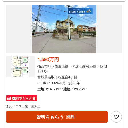
してお問い合わせください
1,590万円
仙台市地下鉄東西線 「八木山動物公園」駅 徒
歩90分
宮城県名取市相互台4丁目
5LDK / 1992年6月（築35年）
土地
216.59m
/
建物
129.76m
2
2
成約でもらえる
永大ハウス工業 富沢店
資料をもらう
（無料）