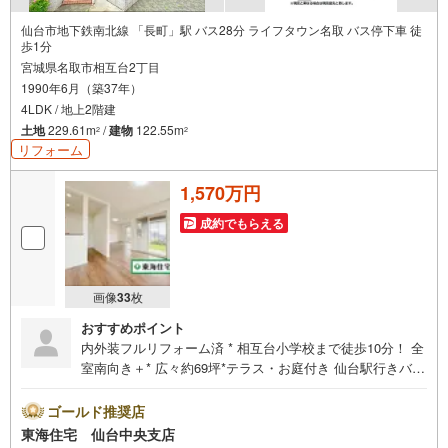
仙台市地下鉄南北線 「長町」駅 バス28分 ライフタウン名取 バス停下車 徒
歩1分
宮城県名取市相互台2丁目
1990年6月（築37年）
4LDK / 地上2階建
土地
229.61m
/
建物
122.55m
2
2
リフォーム
1,570万円
成約でもらえる
画像
33
枚
おすすめポイント
内外装フルリフォーム済 * 相互台小学校まで徒歩10分！ 全
室南向き＋* 広々約69坪*テラス・お庭付き 仙台駅行きバス
停まで徒歩1分！ 児童館徒歩14分*共働きでも安心〇*リフ
ォーム内容 *・ 水回り新品交換:キッチン、浴室、トイレ、
ゴールド推奨店
洗面台 外装:外壁屋根塗装、玄関ドア交換 内装:クロス張
東海住宅 仙台中央支店
替、フローリング上張り、建具、畳、給湯器交換、シロア