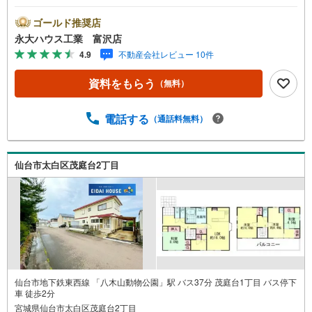
多数店舗で展開中！こちらでは当社の強みを大きく2つに分
けてご紹介！1.＜豊富な不動産知識＞戸建・マンション・
ゴールド推奨店
土地...と種別を問わず不動産を取り扱っております。更に
永大ハウス工業 富沢店
教育施設や商業施設、子育て環境や行政などの地域情報を
4.9
不動産会社レビュー 10件
総合し、お客様により良い物件選びをして頂けるよう、し
っかりとサポートさせて頂きます。2.＜経験豊富なスタッ
資料をもらう
（無料）
フ＞当社では【購入】【売却】【引っ越し】【リフォー
ム】など住宅に関する様々なご質問はもちろん、ご購入時
に気になる住宅ローン各種税金についても、誠心誠意ご説
電話する
（通話料無料）
明させて頂きます。各店舗ではキッズスペースも完備！お
子様連れのご家族様で是非お越しください。営業時間:10:0
0～18:00（定休日火・水曜日※店舗により変動あり）現地の
仙台市太白区茂庭台2丁目
ご案内も可能ですので、どうぞお気軽にお問い合わせくだ
さい！
仙台市地下鉄東西線 「八木山動物公園」駅 バス37分 茂庭台1丁目 バス停下
車 徒歩2分
宮城県仙台市太白区茂庭台2丁目