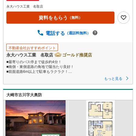
ペ
永大ハウス工業 名取店
ー
ジ
資料をもらう
（無料）
に
保
電話する
（通話料無料）
存
す
る
不動産会社おすすめポイント
永大ハウス工業 名取店
ゴールド推奨店
■最寄りのバス停まで徒歩約4分！
■南側・東側道路の角地で陽当たり良好！
■前面道路6m以上で駐車もラクラク！
もっと見る
～永大ハウス工業の強み～
仙台市を中心に宮城県内の多数店舗で展開中！こちらでは当社の強みを大
きく2つに分けてご紹介！
大崎市古川字大奥防
1.
＜豊富な不動産知識＞
戸建・マンション・土地...と種別を問わず不動産を取り扱っております。
更に教育施設や商業施設、子育て環境や行政などの地域情報を総合し、お
客様により良い物件選びをして頂けるよう、しっかりとサポートさせて頂
きます。
2.＜経験豊富なスタッフ＞
当社では【購入】【売却】【引っ越し】【リフォーム】など住宅に関する