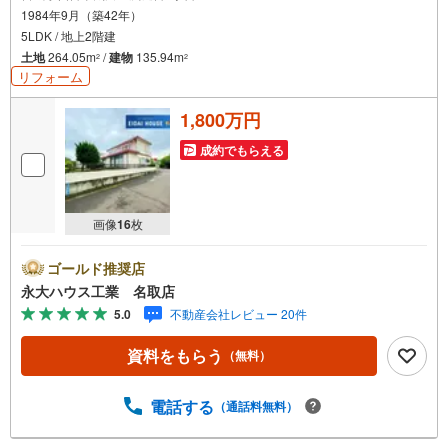
1984年9月（築42年）
5LDK / 地上2階建
土地
264.05m
/
建物
135.94m
2
2
リフォーム
1,800万円
成約でもらえる
画像
16
枚
ゴールド推奨店
永大ハウス工業 名取店
5.0
不動産会社レビュー 20件
資料をもらう
（無料）
電話する
（通話料無料）