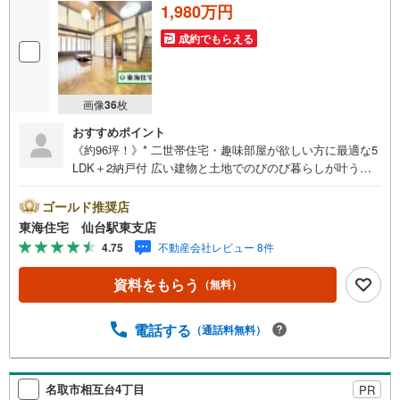
1,980万円
成約でもらえる
画像
36
枚
おすすめポイント
《約96坪！》* 二世帯住宅・趣味部屋が欲しい方に最適な5
LDK＋2納戸付 広い建物と土地でのびのび暮らしが叶うお
家 お料理も捗る！広々キッチンスペース 便利な各階に洗面
台あり カーポート付駐車場 * 未掲載物件のご提案・ご案内
ゴールド推奨店
も可能です * アピールポイント *■お料理時間が充実！お料
東海住宅 仙台駅東支店
理作業もサクサク広々キッチンスペース ■物をしまう場所
4.75
不動産会社レビュー 8件
困らない！各居室にたっぷり収納スペース付き〇。■ご両親
と同居を検討中のご家族も〇！沢山のお部屋があるお家 ■1
資料をもらう
（無料）
部屋まるっとランドリースぺースで活用するのも ！■お散
歩に行けない日も退屈感なし！広いお庭付き :） 周辺環境
*・川前小学校:徒歩14分・大沢中学校:徒歩12分・セブンイ
電話する
（通話料無料）
レブン赤坂店:車3分・ヨークベニマル愛子店:車13分 お問い
合わせについて *・当日のご予約も承っております！お気
軽にお電話下さい！・来社はもちろん、メールでのご相
名取市相互台4丁目
PR
談、資料請求も大歓迎です ⇒お電話に抵抗がある方も安心