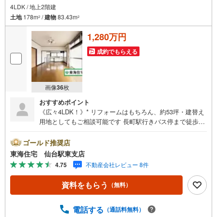
4LDK / 地上2階建
営業時間:10:00～18:00（定休日火・水曜日※店舗により変動あり）
土地
178m
/
建物
83.43m
2
2
現地のご案内も可能ですので、どうぞお気軽にお問い合わせください！
1,280万円
成約でもらえる
画像
36
枚
おすすめポイント
《広々4LDK！》* リフォームはもちろん、約53坪・建替え
用地としてもご相談可能です 長町駅行きバス停まで徒歩6
分 リフレッシュ場所 ！広いお庭付き 解体・リフォーム等
の費用のご相談もOK * 未掲載物件のご提案・ご案内も可能
ゴールド推奨店
です * アピールポイント *■在宅ワークや趣味部屋を設けた
東海住宅 仙台駅東支店
いファミリーに最適な広々4LDKのお家 ■エアコン・給湯器
4.75
不動産会社レビュー 8件
リモコン・モニター付きインターフォン、設備充実！■お子
様やペットちゃんも退屈感なし！広いお庭付き ■整理整頓
資料をもらう
（無料）
がしやすい全室に収納スペースあり＋。■リフォーム費用の
ご相談可能です 周辺環境 *・上野山小学校:徒歩17分・西多
賀中学校:徒歩20分・ミニストップ鈎取4丁目店:徒歩5分・
電話する
（通話料無料）