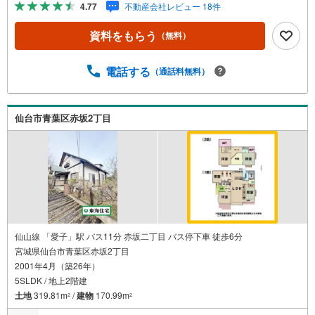
4.77
不動産会社レビュー 18件
リ点検*ライフインフォメーション *・相互台小学校:徒歩10
分みどり台中学校:徒歩74分相互台児童センター:徒歩12分
資料をもらう
（無料）
ヨークベニマル 山田鈎取店:車で10分*購入サポート情報
*・お客様のご希望・弊社おすすめの金融機関での住宅ロー
ン事前審査を行えます（無料）既存ローンがある方や借入
電話する
（通話料無料）
金額の目安が知りたい人もお気軽にご相談下さい
仙台市青葉区赤坂2丁目
仙山線 「愛子」駅 バス11分 赤坂二丁目 バス停下車 徒歩6分
宮城県仙台市青葉区赤坂2丁目
2001年4月（築26年）
5SLDK / 地上2階建
土地
319.81m
/
建物
170.99m
2
2