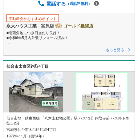
電話する
（通話料無料）
不動産会社おすすめポイント
永大ハウス工業 富沢店
ゴールド推奨店
■南西角地につき日当たり良好！
■令和6年5月内外装リフォーム済み！
■見学・来場予約で3000円分の選べるデジタルギフトプレゼント実施中■
もっと見る
～永大ハウス工業の強み～
仙台市を中心に宮城県内の多数店舗で展開中！こちらでは当社の強みを大
仙台市太白区鈎取4丁目
きく2つに分けてご紹介！
1.
＜豊富な不動産知識＞
戸建・マンション・土地...と種別を問わず不動産を取り扱っております。
更に教育施設や商業施設、子育て環境や行政などの地域情報を総合し、お
客様により良い物件選びをして頂けるよう、しっかりとサポートさせて頂
きます。
2.＜経験豊富なスタッフ＞
当社では【購入】【売却】【引っ越し】【リフォーム】など住宅に関する
様々なご質問はもちろん、ご購入時に気になる住宅ローン各種税金につい
仙台市地下鉄東西線 「八木山動物公園」駅 バス13分 鈎取寺前 バス停下車
ても、誠心誠意ご説明させて頂きます。
徒歩2分
宮城県仙台市太白区鈎取4丁目
各店舗ではキッズスペースも完備！お子様連れのご家族様で是非お越しく
1972年11月（築54年）
ださい。