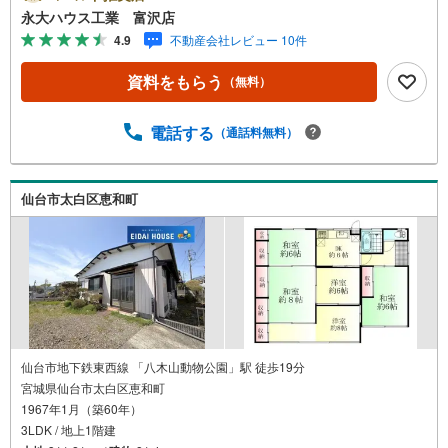
産知識＞戸建・マンション・土地...と種別を問わず不動産
永大ハウス工業 富沢店
を取り扱っております。更に教育施設や商業施設、子育て
4.9
不動産会社レビュー 10件
環境や行政などの地域情報を総合し、お客様により良い物
件選びをして頂けるよう、しっかりとサポートさせて頂き
資料をもらう
（無料）
ます。2.＜経験豊富なスタッフ＞当社では【購入】【売
却】【引っ越し】【リフォーム】など住宅に関する様々な
ご質問はもちろん、ご購入時に気になる住宅ローン各種税
電話する
（通話料無料）
金についても、誠心誠意ご説明させて頂きます。各店舗で
はキッズスペースも完備！お子様連れのご家族様で是非お
越しください。営業時間:10:00～18:00（定休日火・水曜日
仙台市太白区恵和町
※店舗により変動あり）現地のご案内も可能ですので、どう
ぞお気軽にお問い合わせください！
仙台市地下鉄東西線 「八木山動物公園」駅 徒歩19分
宮城県仙台市太白区恵和町
1967年1月（築60年）
3LDK / 地上1階建