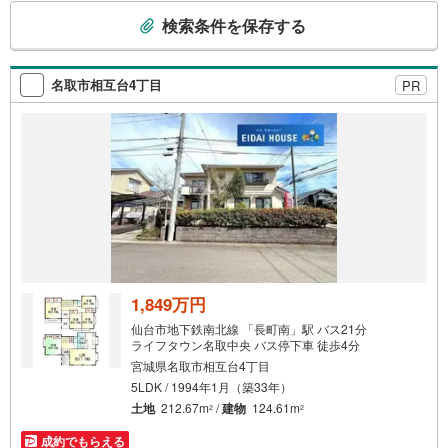
こ
検索条件を保存する
の
検
索
名取市相互台4丁目
PR
条
件
で
通
知
を
受
け
取
る
1,849万円
・
仙台市地下鉄南北線 「長町南」駅 バス21分
条
ライフタウン名取中央 バス停下車 徒歩4分
件
宮城県名取市相互台4丁目
を
5LDK / 1994年1月（築33年）
マ
土地
212.67m
/
建物
124.61m
2
2
イ
成約でもらえる