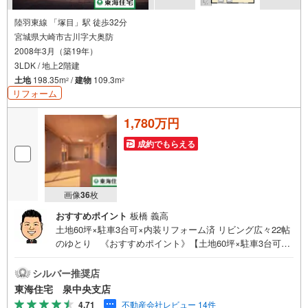
様々なご質問はもちろん、ご購入時に気になる住宅ローン各種税金につい
ても、誠心誠意ご説明させて頂きます。
陸羽東線 「塚目」駅 徒歩32分
宮城県大崎市古川字大奥防
各店舗ではキッズスペースも完備！お子様連れのご家族様で是非お越しく
2008年3月（築19年）
ださい。
3LDK / 地上2階建
営業時間:10:00～18:00（定休日火・水曜日※店舗により変動あり）
土地
198.35m
/
建物
109.3m
2
2
現地のご案内も可能ですので、どうぞお気軽にお問い合わせください！
リフォーム
1,780万円
成約でもらえる
画像
36
枚
おすすめポイント
板橋 義高
土地60坪×駐車3台可×内装リフォーム済 リビング広々22帖
のゆとり 《おすすめポイント》【土地60坪×駐車3台可×
内装リフォーム済住宅】ゆとりの敷地と広々リビングダイ
ニングキッチンが魅力の3LDK住宅。リビングダイニングは
シルバー推奨店
22帖の開放的な空間で、家族が自然と集まる快適なリビン
東海住宅 泉中央支店
グです。全居室6帖以上＆収納付きでお部屋もすっきり使え
4.71
不動産会社レビュー 14件