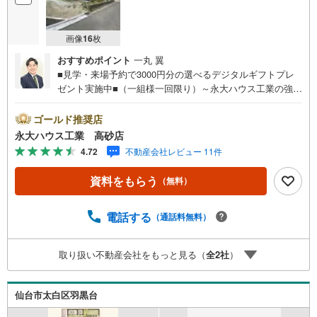
画像
16
枚
おすすめポイント
一丸 翼
■見学・来場予約で3000円分の選べるデジタルギフトプレ
ゼント実施中■（一組様一回限り）～永大ハウス工業の強み
～仙台市を中心に宮城県内の多数店舗で展開中！こちらで
は当社の強みを大きく2つに分けてご紹介！1.＜豊富な不動
ゴールド推奨店
産知識＞戸建・マンション・土地...と種別を問わず不動産
永大ハウス工業 高砂店
を取り扱っております。更に教育施設や商業施設、子育て
4.72
不動産会社レビュー 11件
環境や行政などの地域情報を総合し、お客様により良い物
件選びをして頂けるよう、しっかりとサポートさせて頂き
資料をもらう
（無料）
ます。2.＜経験豊富なスタッフ＞当社では【購入】【売
却】【引っ越し】【リフォーム】など住宅に関する様々な
ご質問はもちろん、ご購入時に気になる住宅ローン各種税
電話する
（通話料無料）
金についても、誠心誠意ご説明させて頂きます。各店舗で
はキッズスペースも完備！お子様連れのご家族様で是非お
取り扱い不動産会社をもっと見る（
全
2
社
）
越しください。営業時間:10:00～18:00（定休日火・水曜日
※店舗により変動あり）現地のご案内も可能ですので、どう
ぞお気軽にお問い合わせください！
仙台市太白区羽黒台