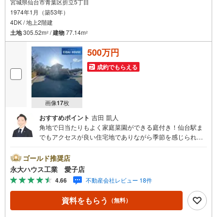
宮城県仙台市青葉区折立5丁目
1974年1月（築53年）
4DK / 地上2階建
土地
305.52m
/
建物
77.14m
2
2
500万円
成約でもらえる
画像
17
枚
おすすめポイント
吉田 凱人
角地で日当たりもよく家庭菜園ができる庭付き！仙台駅ま
でもアクセスが良い住宅地でありながら季節を感じられる
立地～永大ハウス工業の強み～仙台市を中心に宮城県内の
多数店舗で展開中！こちらでは当社の強みを大きく2つに分
ゴールド推奨店
けてご紹介！1.＜豊富な不動産知識＞戸建・マンション・
永大ハウス工業 愛子店
土地…と種別を問わず不動産を取り扱っております。さら
4.66
不動産会社レビュー 18件
に教育施設や商業施設、子育て環境や行政などの地域情報
を総合し、お客様により良い物件選びをしていただけるよ
資料をもらう
（無料）
う、しっかりとサポートさせていただきます。2.＜経験豊
富なスタッフ＞当社では【購入】【売却】【引っ越し】