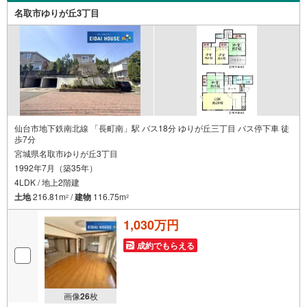
ください。営業時間:10:00～18:00（定休日火・水曜日※店
名取市ゆりが丘3丁目
舗により変動あり）現地のご案内も可能ですので、どうぞ
お気軽にお問い合わせください！
仙台市地下鉄南北線 「長町南」駅 バス18分 ゆりが丘三丁目 バス停下車 徒
歩7分
宮城県名取市ゆりが丘3丁目
1992年7月（築35年）
4LDK / 地上2階建
土地
216.81m
/
建物
116.75m
2
2
1,030万円
成約でもらえる
画像
26
枚