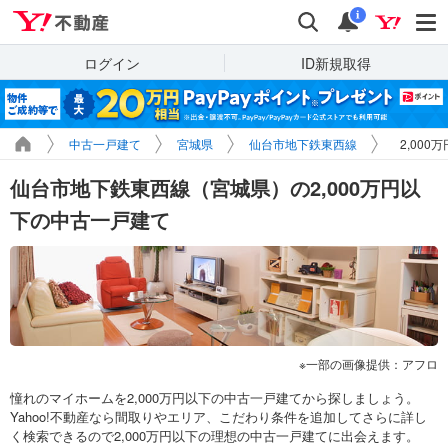
Yahoo!不動産
検索
通知
i
ログイン
ID新規取得
中古一戸建て
宮城県
仙台市地下鉄東西線
2,00
仙台市地下鉄東西線（宮城県）の2,000万円以
下の中古一戸建て
一部の画像提供：アフロ
憧れのマイホームを2,000万円以下の中古一戸建てから探しましょう。
Yahoo!不動産なら間取りやエリア、こだわり条件を追加してさらに詳し
く検索できるので2,000万円以下の理想の中古一戸建てに出会えます。