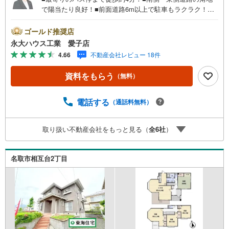
で陽当たり良好！■前面道路6m以上で駐車もラクラク！～
永大ハウス工業の強み～仙台市を中心に宮城県内の多数店
舗で展開中！こちらでは当社の強みを大きく2つに分けてご
ゴールド推奨店
紹介！1.＜豊富な不動産知識＞戸建・マンション・土地...
永大ハウス工業 愛子店
と種別を問わず不動産を取り扱っております。更に教育施
4.66
不動産会社レビュー 18件
設や商業施設、子育て環境や行政などの地域情報を総合
し、お客様により良い物件選びをして頂けるよう、しっか
資料をもらう
（無料）
りとサポートさせて頂きます。2.＜経験豊富なスタッフ＞
当社では【購入】【売却】【引っ越し】【リフォーム】な
ど住宅に関する様々なご質問はもちろん、ご購入時に気に
電話する
（通話料無料）
なる住宅ローン各種税金についても、誠心誠意ご説明させ
て頂きます。各店舗ではキッズスペースも完備！お子様連
取り扱い不動産会社をもっと見る（
全
6
社
）
れのご家族様で是非お越しください。営業時間:10:00～18:
00（定休日火・水曜日※店舗により変動あり）現地のご案
内も可能ですので、どうぞお気軽にお問い合わせくださ
名取市相互台2丁目
い！