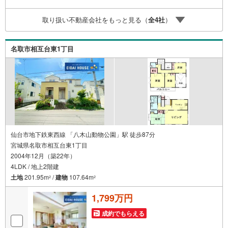
ちろん、ご購入時に気になる住宅ローン各種税金について
も、誠心誠意ご説明させて頂きます。各店舗ではキッズス
取り扱い不動産会社をもっと見る（
全
4
社
）
ペースも完備！お子様連れのご家族様で是非お越しくださ
い。営業時間:10:00～18:00（定休日火・水曜日※店舗によ
り変動あり）現地のご案内も可能ですので、どうぞお気軽
名取市相互台東1丁目
にお問い合わせください！
仙台市地下鉄東西線 「八木山動物公園」駅 徒歩87分
宮城県名取市相互台東1丁目
2004年12月（築22年）
4LDK / 地上2階建
土地
201.95m
/
建物
107.64m
2
2
1,799万円
成約でもらえる