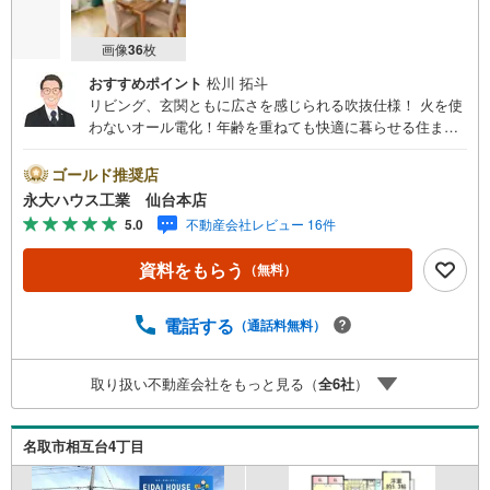
画像
36
枚
おすすめポイント
松川 拓斗
リビング、玄関ともに広さを感じられる吹抜仕様！ 火を使
わないオール電化！年齢を重ねても快適に暮らせる住まい
～株式会社永大ハウス工業の強み～仙台市を中心に、宮城
県内で店舗展開。 地域密着のネットワークと実績で、お客
ゴールド推奨店
様の理想の住まい探しをサポートします。■ 地域密着だか
永大ハウス工業 仙台本店
らできる“本当に役立つ提案”戸建・マンション・土地まで幅
5.0
不動産会社レビュー 16件
広く対応。 さらに、学校区・買い物環境・交通利便性・子
育て環境など、 実際の暮らしを見据えた情報をご提供しま
資料をもらう
（無料）
す。「住んでから後悔しないためのご提案」を大切にして
います。■ 住まいのことを“まとめて相談できる安心感”【購
入】【売却】【住み替え】【リフォーム】までワンストッ
電話する
（通話料無料）
プ対応。 住宅ローンや税金などの専門的な内容も、分かり
やすく丁寧にご説明いたします。初めての不動産購入の方
取り扱い不動産会社をもっと見る（
全
6
社
）
でも、安心して一歩を踏み出せます。各店舗にはキッズス
ペースを完備。 ご家族皆様でお気軽にご来店ください。
名取市相互台4丁目