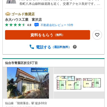
長町八木山線幹線道路も近く、交通アクセス良好です。～
永大ハウス工業の強み～仙台市を中心に宮城県内の多数店
舗で展開中！こちらでは当社の強みを大きく2つに分けてご
ゴールド推奨店
紹介！1.＜豊富な不動産知識＞戸建・マンション・土地...
永大ハウス工業 富沢店
と種別を問わず不動産を取り扱っております。更に教育施
4.9
不動産会社レビュー 10件
設や商業施設、子育て環境や行政などの地域情報を総合
し、お客様により良い物件選びをして頂けるよう、しっか
資料をもらう
（無料）
りとサポートさせて頂きます。2.＜経験豊富なスタッフ＞
当社では【購入】【売却】【引っ越し】【リフォーム】な
ど住宅に関する様々なご質問はもちろん、ご購入時に気に
電話する
（通話料無料）
なる住宅ローン各種税金についても、誠心誠意ご説明させ
て頂きます。各店舗ではキッズスペースも完備！お子様連
れのご家族様で是非お越しください。営業時間:10:00～18:
仙台市青葉区折立5丁目
00（定休日火・水曜日※店舗により変動あり）現地のご案
内も可能ですので、どうぞお気軽にお問い合わせくださ
い！
仙山線 「陸前落合」駅 徒歩33分