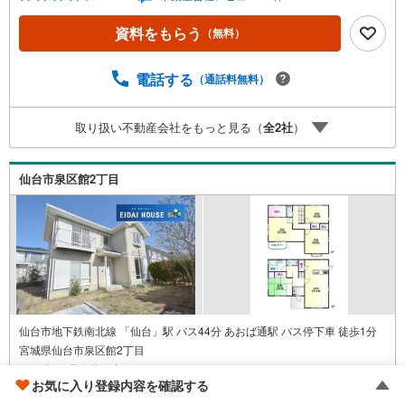
ます。《ご予約・ご案内について》お仕事終わりや、ご出
勤前などの早朝・夜間の営業時間外でもあなたのご要望に
資料をもらう
（無料）
合わせて、ご対応させて頂きます！《ご相談・ご案内の目
安》住宅ローン相談のみ 約30分ご希望の条件などのお打
合せ 約1時間お家の見学 約1時間～約2時間 ※1件～3件
電話する
（通話料無料）
ご見学の場合 現地お待ち合わせでのご案内も対応可能
取り扱い不動産会社をもっと見る（
全
2
社
）
仙台市泉区館2丁目
仙台市地下鉄南北線 「仙台」駅 バス44分 あおば通駅 バス停下車 徒歩1分
宮城県仙台市泉区館2丁目
1987年12月（築39年）
お気に入り登録内容を確認する
4LDK / 地上2階建