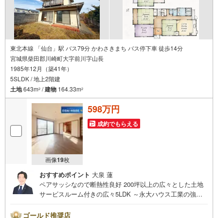
東北本線 「仙台」駅 バス79分 かわさきまち バス停下車 徒歩14分
宮城県柴田郡川崎町大字前川字山長
1985年12月（築41年）
5SLDK / 地上2階建
土地
643m
/
建物
164.33m
2
2
598万円
成約でもらえる
画像
19
枚
おすすめポイント
大泉 蓮
ペアサッシなので断熱性良好 200坪以上の広々とした土地
サービスルーム付きの広々5LDK ～永大ハウス工業の強み
～仙台市を中心に宮城県内の多数店舗で展開中！こちらで
は当社の強みを大きく2つに分けてご紹介！1.＜豊富な不動
ゴールド推奨店