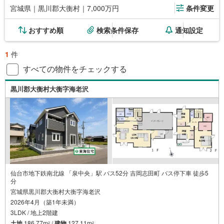
宮城県｜黒川郡大衡村｜7,000万円
条件変更
おすすめ順
検索条件保存
通知設定
1
件
すべての物件をチェックする
黒川郡大衡村大衡字海老沢
仙台市地下鉄南北線 「泉中央」駅 バス52分 吉岡志田町 バス停下車 徒歩5
分
宮城県黒川郡大衡村大衡字海老沢
2026年4月（築1年未満）
3LDK / 地上2階建
土地
186.77m
/
建物
127.11m
2
2