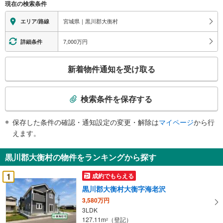
現在の検索条件
関
す
宮城県｜黒川郡大衡村
エリア/路線
る
情
7,000万円
詳細条件
報
こ
新着物件通知を受け取る
の
検
索
検索条件を保存する
条
件
保存した条件の確認・通知設定の変更・解除は
マイページ
から行
で
えます。
通
知
黒川郡大衡村の物件をランキングから探す
を
受
1
成約でもらえる
け
黒川郡大衡村大衡字海老沢
取
3,580万円
る
3LDK
・
127.11m
（登記）
2