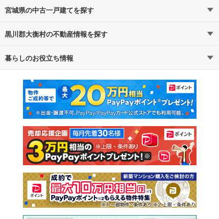
宮城県の中古一戸建てを探す
黒川郡大衡村の不動産情報を探す
路線・駅から探す
地域から探す
暮らしのお役立ち情報
不動産・住宅
賃貸住宅
通勤・通学時間から探す
地図から探す
マンションカタログ
教えて！住まいの先生
新築マンション
中古マンション
新築一戸建て
中古一戸建て
注文住宅
土地
売却査定