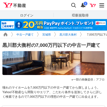
Yahoo!不動産
検索
通知
i
ログイン
ID新規取得
中古一戸建て
宮城県
黒川郡大衡村
7,000万円以
黒川郡大衡村の7,000万円以下の中古一戸建て
一部の画像提供：アフロ
憧れのマイホームを7,000万円以下の中古一戸建てから探しましょう。
Yahoo!不動産なら間取りやエリア、こだわり条件を追加してさらに詳し
く検索できるので7,000万円以下の理想の中古一戸建てに出会えます。