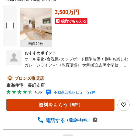
3,580万円
成約でもらえる
画像
24
枚
おすすめポイント
オール電化×食洗機×カップボード標準装備！趣味も楽しむ
ガレージライフ＋*《教育環境》*大和町立吉岡小学校 徒
歩13分（1037m）*大和町立大和中学校 徒歩6分（471m）
*大和すぎのここども園 徒歩10分（765m）《生活環境》*
ブロンズ推奨店
セブンイレブン 大和吉岡上柴崎店 徒歩7分（540m）*西
東海住宅 長町支店
友 吉岡店 徒歩15分（1181m）*吉岡ショッピングモー
4.86
不動産会社レビュー 22件
ル 車で3分（1180m）
資料をもらう
（無料）
電話する
（通話料無料）