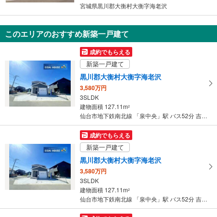
条
宮城県黒川郡大衡村大衡字海老沢
件
を
このエリアのおすすめ新築一戸建て
マ
イ
成約でもらえる
ペ
新築一戸建て
ー
黒川郡大衡村大衡字海老沢
ジ
3,580万円
に
3SLDK
保
建物面積 127.11m
2
存
仙台市地下鉄南北線 「泉中央」駅 バス52分 吉岡志田町 バス停下車 徒歩10分
す
る
成約でもらえる
新築一戸建て
黒川郡大衡村大衡字海老沢
3,580万円
3SLDK
建物面積 127.11m
2
仙台市地下鉄南北線 「泉中央」駅 バス52分 吉岡志田町 バス停下車 徒歩10分