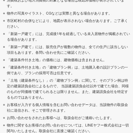
す。
物件の写真やイラスト、CGなどは実際と異なる場合があります。
市区町村の合併などにより、地図が表示されない場合があります。ご了承く
ださい。
「新築一戸建て」には、完成後1年を経過している未入居物件が掲載されてい
る場合があります。
「新築一戸建て」には、販売住戸が複数の物件は、全ての住戸に該当しない
項目もあります。各問い合わせ先にご確認ください。
「建築条件付き土地」の価格には、建物価格は含まれません。
「建築条件付き土地」の「建物プラン例」は、土地購入者の設計プランの一
例であり、プランの採用可否は任意です。
「土地（建築条件なし）」の「建物プラン例」に関して、そのプラン例は特
定の建築請負会社によるもので、 当該建築請負会社以外で建てた場合、同様
のものが同価格で建てられるとは限りません。また、建築請負会社を特定す
るものではありません。
お客様が入力する個人情報を含むお問い合わせデータは、当該物件の取扱会
社に送信され、そこで管理されます。
お問い合わせをされたお客様へは、取扱会社がご連絡いたします。
物件に関するお客様のお問い合わせについては、LINEヤフー株式会社は一切
関与いたしません。取扱会社に直接ご確認ください。