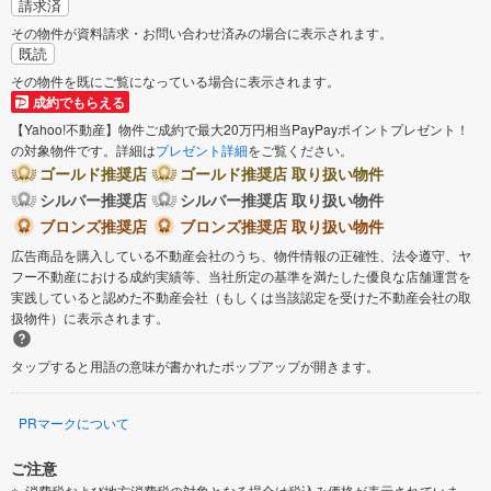
請求済
その物件が資料請求・お問い合わせ済みの場合に表示されます。
既読
その物件を既にご覧になっている場合に表示されます。
成約でもらえる
【Yahoo!不動産】物件ご成約で最大20万円相当PayPayポイントプレゼント！
の対象物件です。詳細は
プレゼント詳細
をご覧ください。
ゴールド推奨店
ゴールド推奨店 取り扱い物件
シルバー推奨店
シルバー推奨店 取り扱い物件
ブロンズ推奨店
ブロンズ推奨店 取り扱い物件
広告商品を購入している不動産会社のうち、物件情報の正確性、法令遵守、ヤ
フー不動産における成約実績等、当社所定の基準を満たした優良な店舗運営を
実践していると認めた不動産会社（もしくは当該認定を受けた不動産会社の取
扱物件）に表示されます。
タップすると用語の意味が書かれたポップアップが開きます。
PRマークについて
ご注意
消費税および地方消費税の対象となる場合は税込み価格が表示されていま