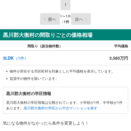
1
1
〜
1
件
前へ
次へ
/
1
件
黒川郡大衡村の間取りごとの価格相場
間取り（該当物件数）
平均価格
3LDK
（
1
件）
3,580万円
物件が所在する市区町村を対象とした平均価格を表示しています。
賃貸中の物件を除いています。
黒
黒川郡大衡村の学区情報
川
黒川郡大衡村の学区情報は公開されています。小学校が1件、中学校が1件
郡
あります。
黒川郡大衡村の学区から中古マンションを探す
大
衡
村
気になる物件がなかったら
条件を変更しよう！
に