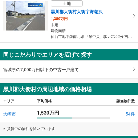
土地
建物面積 127.11m
2
仙台市地下鉄南北線 「泉中央」駅 バス52分 吉岡志田町 バス停下車 徒歩10分
黒川郡大衡村大衡字海老沢
1,380万円
未定
建物面積 -
仙台市地下鉄南北線 「泉中央」駅 バス52分 吉岡志田町 バス停下車 徒歩10分
同じこだわりでエリアを広げて探す
宮城県の7,000万円以下の中古一戸建て
黒川郡大衡村の周辺地域の価格相場
エリア
平均価格
該当物件数
1,530万円
大崎市
54件
賃貸中の物件を除いています。