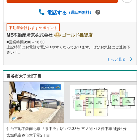
電話する
（通話料無料）
不動産会社おすすめポイント
ME不動産埼京株式会社
ゴールド推奨店
■営業時間9:00～18:30
上記時間はお電話が繋がりやすくなっております。ぜひお気軽にご連絡下
さい！
現地を見学される場合は「室内・現地を見学する（無料）」ボタンよりご
もっと見る
希望の日時をご記入いただけますとスムーズにご案内が可能です。
■ご来店特典
1.ご見学、ご来店後にアンケート記入でもれなく3、000円のQUOカードプ
富谷市太子堂2丁目
レゼント（1組様1回限り後日郵送）
2.未公開の物件情報をご紹介
3.不動産ご購入、ご売却、太陽光発電システムご検討中のお客様、ご紹介で
もれなくQUOカード3、000円分プレゼント
更にご紹介のお客様が弊社仲介にてご契約頂くと、1万円から最大10万円の
ご紹介料をお支払いさせて頂きます！詳しくはスタッフ迄
■県内有数の大型店舗
1.店舗敷地内に大型駐車場完備、マイカーでも安心！
2.チャイルドスペース、授乳室、ベビーベッド完備
3.他にもファミリーに優しい『あったら良いな』がここにある！ミルク用浄
水サーバー、紙おむつ、アメニティ、大型個室2部屋、各ブースモニター等
仙台市地下鉄南北線 「泉中央」駅 バス38分 三ノ関 バス停下車 徒歩4分
宮城県富谷市太子堂2丁目