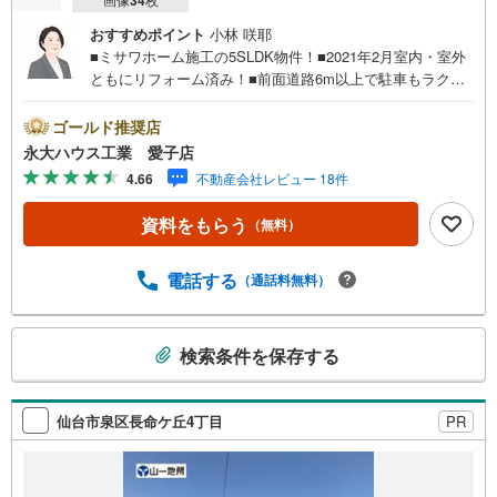
34
おすすめポイント
小林 咲耶
■ミサワホーム施工の5SLDK物件！■2021年2月室内・室外
ともにリフォーム済み！■前面道路6m以上で駐車もラクラ
ク！～永大ハウス工業の強み～仙台市を中心に宮城県内の
多数店舗で展開中！こちらでは当社の強みを大きく2つに分
ゴールド推奨店
けてご紹介！1.＜豊富な不動産知識＞戸建・マンション・
永大ハウス工業 愛子店
土地...と種別を問わず不動産を取り扱っております。更に
4.66
不動産会社レビュー 18件
教育施設や商業施設、子育て環境や行政などの地域情報を
総合し、お客様により良い物件選びをして頂けるよう、し
資料をもらう
（無料）
っかりとサポートさせて頂きます。2.＜経験豊富なスタッ
フ＞当社では【購入】【売却】【引っ越し】【リフォー
ム】など住宅に関する様々なご質問はもちろん、ご購入時
電話する
（通話料無料）
に気になる住宅ローン各種税金についても、誠心誠意ご説
明させて頂きます。各店舗ではキッズスペースも完備！お
こ
子様連れのご家族様で是非お越しください。営業時間:10:0
検索条件を保存する
の
0～18:00（定休日火・水曜日※店舗により変動あり）現地の
検
ご案内も可能ですので、どうぞお気軽にお問い合わせくだ
さい！
索
仙台市泉区長命ケ丘4丁目
PR
条
件
で