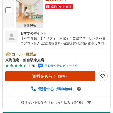
成約でもらえる
画像
36
枚
おすすめポイント
【2021年築！】* リフォーム完了！全室フローリング×2台
エアコン付き 全室照明器具×浴室暖房乾燥機×都市ガス対応
中山小学校・中山中学校、徒歩15分圏内 2台分駐車スペー
ス * 未掲載物件のご提案・ご案内も可能です * アピールポ
ゴールド推奨店
イント *■大型家具の配置もしやすい人気のオープンスタイ
東海住宅 仙台駅東支店
ルLDK ■照明器具・エアコン付きのため、ご入居がスムー
4.75
不動産会社レビュー 8件
ズなお家！■家事時短にもつながる！お掃除ラクチンな全室
フローリング ■整理整頓がしやすい全室にクローゼット付
資料をもらう
（無料）
き〇。■初期費用が抑えられる「仲介手数料」が不要 周辺
環境 *・中山小学校:徒歩13分・中山中学校:徒歩8分・ロー
ソン川平一丁目店:徒歩5分・ウジエスーパー中山店:徒歩9
電話する
（通話料無料）
分・仙台駅行き「中山不動尊前」バス停:徒歩7分 お問い合
わせについて *・当日のご予約も承っております！お気軽
取り扱い不動産会社をもっと見る（
全
4
社
）
にお電話下さい！・来社はもちろん、メールでのご相談、
資料請求も大歓迎です ⇒お電話に抵抗がある方も安心して