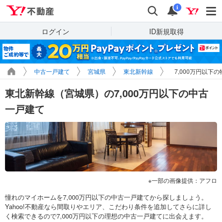
Yahoo!不動産
検索
通知
i
ログイン
ID新規取得
中古一戸建て
宮城県
東北新幹線
7,000万円以下
東北新幹線（宮城県）の7,000万円以下の中古
一戸建て
一部の画像提供：アフロ
憧れのマイホームを7,000万円以下の中古一戸建てから探しましょう。
Yahoo!不動産なら間取りやエリア、こだわり条件を追加してさらに詳し
く検索できるので7,000万円以下の理想の中古一戸建てに出会えます。