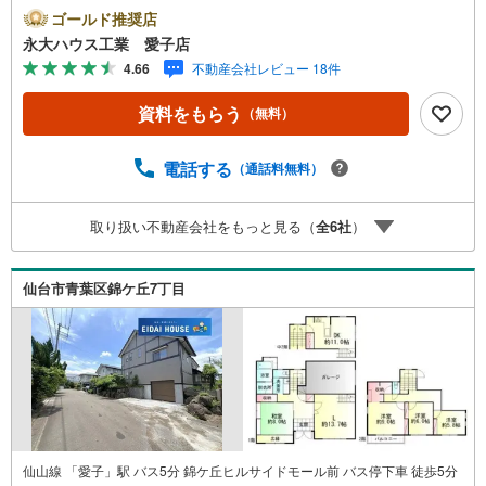
舗で展開中！こちらでは当社の強みを大きく2つに分けてご
ゴールド推奨店
紹介！1.＜豊富な不動産知識＞戸建・マンション・土地...
永大ハウス工業 愛子店
と種別を問わず不動産を取り扱っております。更に教育施
4.66
不動産会社レビュー 18件
設や商業施設、子育て環境や行政などの地域情報を総合
し、お客様により良い物件選びをして頂けるよう、しっか
資料をもらう
（無料）
りとサポートさせて頂きます。2.＜経験豊富なスタッフ＞
当社では【購入】【売却】【引っ越し】【リフォーム】な
ど住宅に関する様々なご質問はもちろん、ご購入時に気に
電話する
（通話料無料）
なる住宅ローン各種税金についても、誠心誠意ご説明させ
て頂きます。各店舗ではキッズスペースも完備！お子様連
取り扱い不動産会社をもっと見る（
全
6
社
）
れのご家族様で是非お越しください。営業時間:10:00～18:
00（定休日火・水曜日※店舗により変動あり）現地のご案
内も可能ですので、どうぞお気軽にお問い合わせくださ
仙台市青葉区錦ケ丘7丁目
い！
仙山線 「愛子」駅 バス5分 錦ケ丘ヒルサイドモール前 バス停下車 徒歩5分