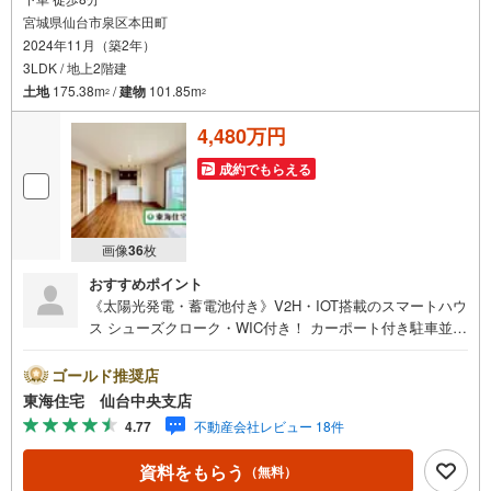
宮城県仙台市泉区本田町
2024年11月（築2年）
3LDK / 地上2階建
土地
175.38m
/
建物
101.85m
2
2
4,480万円
成約でもらえる
画像
36
枚
おすすめポイント
《太陽光発電・蓄電池付き》V2H・IOT搭載のスマートハウ
ス シューズクローク・WIC付き！ カーポート付き駐車並列
2台！*アピールポイント 太陽光発電システム（6.56Kw）・
蓄電池・V2H・IOT搭載のスマートハウス！（詳しくは担当
ゴールド推奨店
まで ）全居室照明・カーテン付き！LDK・主寝室にエアコ
東海住宅 仙台中央支店
ン付き！断熱効果の高い吹付断熱材を採用 *ライフインフ
4.77
不動産会社レビュー 18件
ォメーション ヨークタウン市名坂:徒歩14分ウエルシア:徒
歩7分セブンイレブン:徒歩7分ジャパンミート:車約5分七北
資料をもらう
（無料）
田小学校:徒歩19分七北田中学校:徒歩22分*購入サポート情