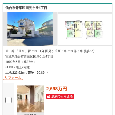
金についても、誠心誠意ご説明させて頂きます。各店舗で
はキッズスペースも完備！お子様連れのご家族様で是非お
仙台市青葉区国見ケ丘4丁目
越しください。営業時間:10:00～18:00（定休日火・水曜日
※店舗により変動あり）現地のご案内も可能ですので、どう
ぞお気軽にお問い合わせください！
仙山線 「仙台」駅 バス31分 国見ヶ丘西下車 バス停下車 徒歩5分
宮城県仙台市青葉区国見ケ丘4丁目
1990年5月（築37年）
5LDK / 地上2階建
土地
223.62m
/
建物
120.89m
2
2
リフォーム
2,598万円
成約でもらえる