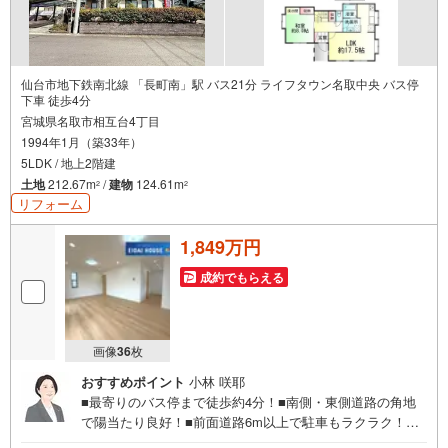
仙台市地下鉄南北線 「長町南」駅 バス21分 ライフタウン名取中央 バス停
下車 徒歩4分
宮城県名取市相互台4丁目
1994年1月（築33年）
5LDK / 地上2階建
土地
212.67m
/
建物
124.61m
2
2
リフォーム
1,849万円
成約でもらえる
画像
36
枚
おすすめポイント
小林 咲耶
■最寄りのバス停まで徒歩約4分！■南側・東側道路の角地
で陽当たり良好！■前面道路6m以上で駐車もラクラク！～
永大ハウス工業の強み～仙台市を中心に宮城県内の多数店