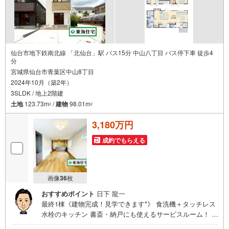
仙台市地下鉄南北線 「北仙台」駅 バス15分 中山八丁目 バス停下車 徒歩4
分
宮城県仙台市青葉区中山8丁目
2024年10月（築2年）
3SLDK / 地上2階建
土地
123.73m
/
建物
98.01m
2
2
3,180万円
成約でもらえる
画像
36
枚
おすすめポイント
日下 龍一
最終1棟《建物完成！見学できます*》 食洗機＋タッチレス
水栓のキッチン 書斎・納戸にも使えるサービスルーム！ 断
熱性能にこだわった省エネ基準適合住宅 駐車並列2台 *アピ