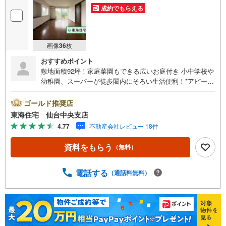
成約でもらえる
画像
36
枚
おすすめポイント
敷地面積92坪！家庭菜園もできる広いお庭付き 小中学校や
幼稚園、スーパーが徒歩圏内にそろい生活便利！*アピール
ポイント お子様やペットとものびのび遊べる広い南庭付
き！学校・幼稚園・スーパー・銀行等が徒歩圏内に充実〇
ゴールド推奨店
子育て世代にも嬉しい立地 ※居住中につき、見学希望時は
東海住宅 仙台中央支店
事前予約にご協力をお願いいたします。*ライフインフォメ
4.77
不動産会社レビュー 18件
ーション 泉松陵小学校:徒歩13分松陵中学校:徒歩10分ヤマ
ザワ松陵店:徒歩7分いずみ松陵幼稚園:徒歩9分泉松陵郵便
資料をもらう
（無料）
局:徒歩3分仙台銀行:徒歩3分ヨークタウン市名坂:車約4分*
購入サポート情報 お客様のご希望・弊社おすすめの金融機
関での住宅ローン事前審査を行えます（無料）既存ローン
電話する
（通話料無料）
がある方や借入金額の目安が知りたい人もお気軽にご相談
下さい