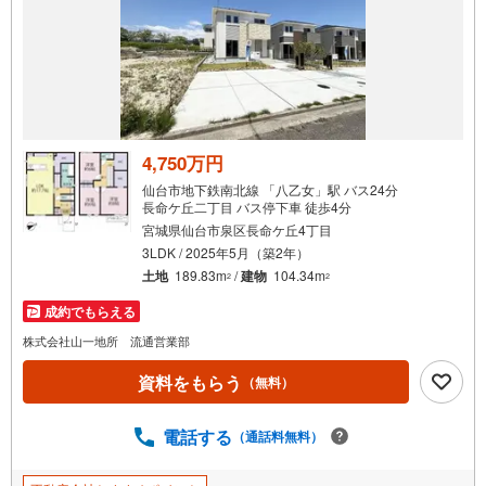
通
知
を
受
け
取
る
4,750万円
・
仙台市地下鉄南北線 「八乙女」駅 バス24分
条
長命ケ丘二丁目 バス停下車 徒歩4分
件
宮城県仙台市泉区長命ケ丘4丁目
を
3LDK / 2025年5月（築2年）
マ
土地
189.83m
/
建物
104.34m
2
2
イ
成約でもらえる
ペ
株式会社山一地所 流通営業部
ー
ジ
資料をもらう
（無料）
に
保
電話する
（通話料無料）
存
す