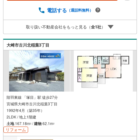
報 お客様のご希望・弊社おすすめの金融機関での住宅ロー
ン事前審査を行えます （無料）既存ローンがある方や借入
電話する
（通話料無料）
金額の目安が知りたい人もお気軽にご相談下さい
取り扱い不動産会社をもっと見る（
全
1
社
）
大崎市古川北稲葉3丁目
陸羽東線 「塚目」駅 徒歩27分
宮城県大崎市古川北稲葉3丁目
1992年4月（築35年）
2LDK / 地上1階建
土地
167.18m
/
建物
62.1m
2
2
リフォーム