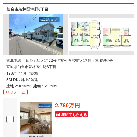
にお問い合わせください！
仙台市若林区沖野6丁目
東北本線 「仙台」駅 バス22分 沖野小学校前 バス停下車 徒歩7分
宮城県仙台市若林区沖野6丁目
1987年11月（築39年）
5SLDK / 地上2階建
土地
218.19m
/
建物
151.73m
2
2
リフォーム
2,780万円
成約でもらえる
画像
枚