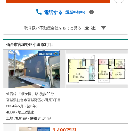
っ越し】【リフォーム】など住宅に関する様々なご質問は
もちろん、ご購入時に気になる住宅ローン各種税金につい
電話する
（通話料無料）
ても、誠心誠意ご説明させて頂きます。各店舗ではキッズ
スペースも完備！お子様連れのご家族様で是非お越しくだ
取り扱い不動産会社をもっと見る（
全
1
社
）
さい。営業時間:10:00～18:00（定休日火・水曜日※店舗に
より変動あり）現地のご案内も可能ですので、どうぞお気
軽にお問い合わせください！
仙台市宮城野区小田原3丁目
仙石線 「榴ケ岡」駅 徒歩20分
宮城県仙台市宮城野区小田原3丁目
2024年5月（築3年）
4LDK / 地上2階建
土地
78.61m
/
建物
84.04m
2
2
3,480万円