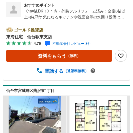
おすすめポイント
《19帖LDK！》* 内・外装フルリフォーム済み！全室6帖以
上×納戸付 気になるキッチンや洗面台等の水回り設備は新
品交換 全室6帖以上広さ×大型納戸付 カーポート×2台駐車
可能 * 未掲載物件のご提案・ご案内も可能です * アピール
ゴールド推奨店
ポイント *■お料理しながらご家族と会話が楽しめるオープ
東海住宅 仙台駅東支店
ンスタイル19帖LDK ■ご両親との同居やリモートワーク部
4.75
不動産会社レビュー 8件
屋・趣味部屋をご用意可能な広々4LDK＋納戸付！■整理整
頓がしやすい！全室収納スペース＋大型納戸をご用意＋*■
資料をもらう
（無料）
車の劣化を防いだり、雨の日の車の乗り降りが楽なカーポ
ート付き！■内装・外壁・屋根等リフォーム付きのため、ご
入居がスムーズ。・ 周辺環境 *・広瀬小学校:徒歩7分・広
電話する
（通話料無料）
瀬中学校:徒歩14分・セブンイレブン愛子東店:徒歩6分・ヨ
ークベニマル愛子店:徒歩17分/車4分 お問い合わせについて
・当日のご予約も可能！お気軽にお電話下さい ・ご来店・
仙台市宮城野区燕沢東1丁目
メールでのご相談、資料請求も大歓迎