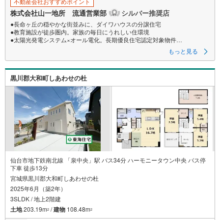
る
不動産会社おすすめポイント
株式会社山一地所 流通営業部
シルバー推奨店
●長命ヶ丘の穏やかな街並みに、ダイワハウスの分譲住宅
●教育施設が徒歩圏内。家族の毎日にうれしい住環境
●太陽光発電システム×オール電化。長期優良住宅認定対象物件
●収納充実＆快適設備を備えた、新しい暮らしが始まる住まい
もっと見る
●駐車スペース並列3台可（車種による）
●住宅性能評価取得物件
黒川郡大和町しあわせの杜
●○●○●○●○●○●○●○●○●○●○●
【購入のご相談】
地元に強い「山一地所」だから、
売買物件も豊富に取り揃えています。
ご希望条件に合った物件のご紹介から
住宅ローン・資金計画・投資のご相談まで
ワンストップでサポートいたします。
仙台市地下鉄南北線 「泉中央」駅 バス34分 ハーモニータウン中央 バス停
こんなお悩みはありませんか？
下車 徒歩13分
宮城県黒川郡大和町しあわせの杜
・住宅ローンはどれくらい借りられるの？
2025年6月（築2年）
・無理のない返済のための予算は？
・マンションと戸建て、どう選べばいい？
3SLDK / 地上2階建
土地
203.19m
/
建物
108.48m
2
2
お住まいに関するご相談は随時受付中です！