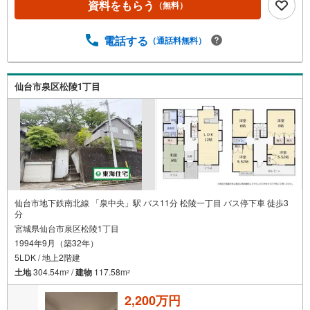
資料をもらう
（無料）
選びをして頂けるよう、しっかりとサポートさせて頂きま
す。2.＜経験豊富なスタッフ＞当社では【購入】【売却】
【引っ越し】【リフォーム】など住宅に関する様々なご質
電話する
（通話料無料）
問はもちろん、ご購入時に気になる住宅ローン各種税金に
ついても、誠心誠意ご説明させて頂きます。各店舗ではキ
ッズスペースも完備！お子様連れのご家族様で是非お越し
仙台市泉区松陵1丁目
ください。営業時間:10:00～18:00（定休日火・水曜日※店
舗により変動あり）現地のご案内も可能ですので、どうぞ
お気軽にお問い合わせください！
仙台市地下鉄南北線 「泉中央」駅 バス11分 松陵一丁目 バス停下車 徒歩3
分
宮城県仙台市泉区松陵1丁目
1994年9月（築32年）
5LDK / 地上2階建
土地
304.54m
/
建物
117.58m
2
2
2,200万円