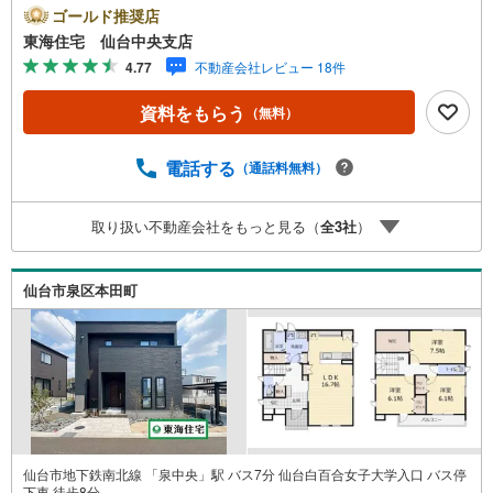
ールポイント あたたかみのある雰囲気のジャパンディスタ
ゴールド推奨店
イル オシャレなアイアン室内物干し （洗面・ホール）イン
東海住宅 仙台中央支店
テリアやメモも貼れるマグネットボード！*ライフインフォ
4.77
不動産会社レビュー 18件
メーション イオン仙台中山店:徒歩8分ヨークベニマル:徒歩
7分中山中学校:徒歩9分*購入サポート情報 1.お客様のご希
資料をもらう
（無料）
望・弊社おすすめの金融機関での住宅ローン事前審査を行
えます （無料）既存ローンがある方や借入金額の目安が知
りたい人もお気軽にご相談下さい 2.ご来店・ご見学の際
電話する
（通話料無料）
に、弊社社員がご自宅まで送迎させていただきます ご希望
の際は、事前にご予約をお願い致します
取り扱い不動産会社をもっと見る（
全
3
社
）
仙台市泉区本田町
仙台市地下鉄南北線 「泉中央」駅 バス7分 仙台白百合女子大学入口 バス停
下車 徒歩8分