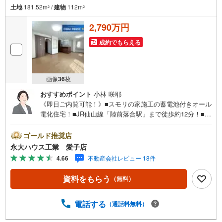
土地
181.52m
/
建物
112m
2
2
2,790万円
成約でもらえる
画像
36
枚
おすすめポイント
小林 咲耶
《即日ご内覧可能！》■スモリの家施工の蓄電池付きオール
電化住宅！■JR仙山線「陸前落合駅」まで徒歩約12分！■全
居室6帖以上！全館空調設備付き！～永大ハウス工業の強み
～仙台市を中心に宮城県内の多数店舗で展開中！こちらで
ゴールド推奨店
は当社の強みを大きく2つに分けてご紹介！1.＜豊富な不動
永大ハウス工業 愛子店
産知識＞戸建・マンション・土地...と種別を問わず不動産
4.66
不動産会社レビュー 18件
を取り扱っております。更に教育施設や商業施設、子育て
環境や行政などの地域情報を総合し、お客様により良い物
資料をもらう
（無料）
件選びをして頂けるよう、しっかりとサポートさせて頂き
ます。2.＜経験豊富なスタッフ＞当社では【購入】【売
却】【引っ越し】【リフォーム】など住宅に関する様々な
電話する
（通話料無料）
ご質問はもちろん、ご購入時に気になる住宅ローン各種税