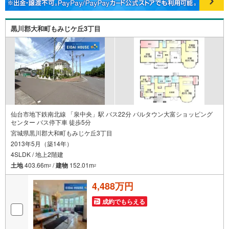
黒川郡大和町もみじケ丘3丁目
仙台市地下鉄南北線 「泉中央」駅 バス22分 パルタウン大富ショッピング
センター バス停下車 徒歩5分
宮城県黒川郡大和町もみじケ丘3丁目
2013年5月（築14年）
4SLDK / 地上2階建
土地
403.66m
/
建物
152.01m
2
2
4,488万円
成約でもらえる