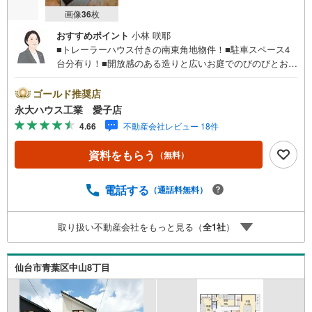
画像
36
枚
おすすめポイント
小林 咲耶
■トレーラーハウス付きの南東角地物件！■駐車スペース4
台分有り！■開放感のある造りと広いお庭でのびのびとお過
ごしいただけます！～永大ハウス工業の強み～仙台市を中
心に宮城県内の多数店舗で展開中！こちらでは当社の強み
ゴールド推奨店
を大きく2つに分けてご紹介！1.＜豊富な不動産知識＞戸
永大ハウス工業 愛子店
建・マンション・土地...と種別を問わず不動産を取り扱っ
4.66
不動産会社レビュー 18件
ております。更に教育施設や商業施設、子育て環境や行政
などの地域情報を総合し、お客様により良い物件選びをし
資料をもらう
（無料）
て頂けるよう、しっかりとサポートさせて頂きます。2.＜
経験豊富なスタッフ＞当社では【購入】【売却】【引っ越
し】【リフォーム】など住宅に関する様々なご質問はもち
電話する
（通話料無料）
ろん、ご購入時に気になる住宅ローン各種税金について
も、誠心誠意ご説明させて頂きます。各店舗ではキッズス
取り扱い不動産会社をもっと見る（
全
1
社
）
ペースも完備！お子様連れのご家族様で是非お越しくださ
い。営業時間:10:00～18:00（定休日火・水曜日※店舗によ
り変動あり）現地のご案内も可能ですので、どうぞお気軽
仙台市青葉区中山8丁目
にお問い合わせください！