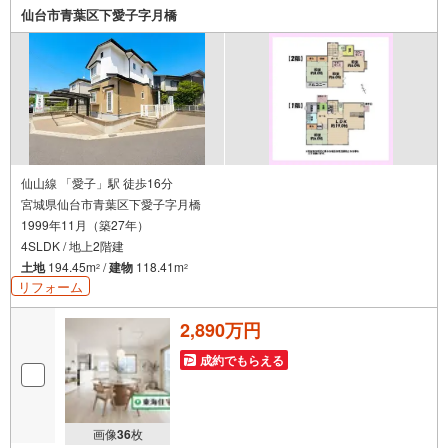
お問い合わせください
仙台市青葉区下愛子字月橋
仙山線 「愛子」駅 徒歩16分
宮城県仙台市青葉区下愛子字月橋
1999年11月（築27年）
4SLDK / 地上2階建
土地
194.45m
/
建物
118.41m
2
2
リフォーム
2,890万円
成約でもらえる
画像
36
枚