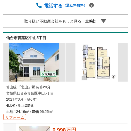
宅に関する様々なご質問はもちろん、ご購入時に気になる
電話する
（通話料無料）
住宅ローン各種税金についても、誠心誠意ご説明させて頂
きます。各店舗ではキッズスペースも完備！お子様連れの
取り扱い不動産会社をもっと見る（
全
8
社
）
ご家族様で是非お越しください。営業時間:10:00～18:00
（定休日火・水曜日※店舗により変動あり）現地のご案内も
可能ですので、どうぞお気軽にお問い合わせください！
仙台市青葉区中山5丁目
仙山線 「北山」駅 徒歩23分
宮城県仙台市青葉区中山5丁目
2021年3月（築6年）
4LDK / 地上2階建
土地
124.16m
/
建物
96.25m
2
2
リフォーム
2,998万円