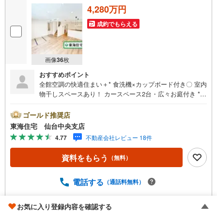
専門スタッフが丁寧に分かりやすくご説明いたします。
4,280万円
●○●○●○●○●○●○●○●○●○●○●
成約でもらえる
画像
36
枚
おすすめポイント
全館空調の快適住まい＋* 食洗機×カップボード付き〇 室内
物干しスペースあり！ カースペース2台・広々お庭付き **
アピールポイント *・全館空調付きなのでエアコン不要！
固定階段付き小屋裏収納*物の出し入れラクラク〇お子様の
ゴールド推奨店
お昼寝に大活躍のタタミコーナー *ベビーカーもスッキリ
東海住宅 仙台中央支店
収まる土間収納！*ライフインフォメーション *・小野小学
4.77
不動産会社レビュー 18件
校:徒歩28分宮床中学校:徒歩49分とみや杜の橋こども園:徒
歩10分ファミリーマート 宮城大和杜のまち店:徒歩12分ヤ
資料をもらう
（無料）
マザワ杜のまち店:徒歩16分*購入サポート情報 *・お客様の
ご希望・弊社おすすめの金融機関での住宅ローン事前審査
を行えます（無料）既存ローンがある方や借入金額の目安
電話する
（通話料無料）
が知りたい人もお気軽にご相談下さい
お気に入り登録内容を確認する
名取市相互台2丁目