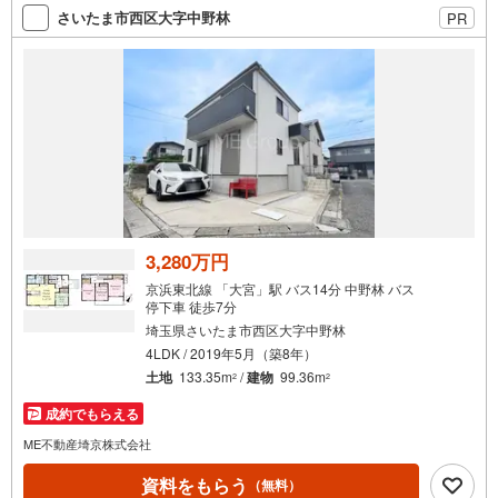
舗により変動あり）現地のご案内も可能ですので、どうぞ
さいたま市西区大字中野林
PR
お気軽にお問い合わせください！
3,280万円
京浜東北線 「大宮」駅 バス14分 中野林 バス
停下車 徒歩7分
埼玉県さいたま市西区大字中野林
4LDK / 2019年5月（築8年）
土地
133.35m
/
建物
99.36m
2
2
成約でもらえる
ME不動産埼京株式会社
資料をもらう
（無料）