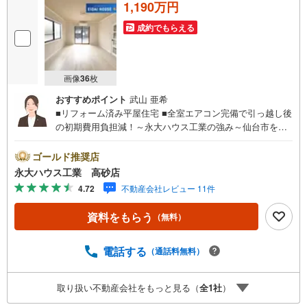
1,190万円
成約でもらえる
画像
36
枚
おすすめポイント
武山 亜希
■リフォーム済み平屋住宅 ■全室エアコン完備で引っ越し後
の初期費用負担減！～永大ハウス工業の強み～仙台市を中
心に宮城県内の多数店舗で展開中！こちらでは当社の強み
を大きく2つに分けてご紹介！1.＜豊富な不動産知識＞戸
ゴールド推奨店
建・マンション・土地...と種別を問わず不動産を取り扱っ
永大ハウス工業 高砂店
ております。更に教育施設や商業施設、子育て環境や行政
4.72
不動産会社レビュー 11件
などの地域情報を総合し、お客様により良い物件選びをし
て頂けるよう、しっかりとサポートさせて頂きます。2.＜
資料をもらう
（無料）
経験豊富なスタッフ＞当社では【購入】【売却】【引っ越
し】【リフォーム】など住宅に関する様々なご質問はもち
ろん、ご購入時に気になる住宅ローン各種税金について
電話する
（通話料無料）
も、誠心誠意ご説明させて頂きます。各店舗ではキッズス
ペースも完備！お子様連れのご家族様で是非お越しくださ
取り扱い不動産会社をもっと見る（
全
1
社
）
い。営業時間:10:00～18:00（定休日火・水曜日※店舗によ
り変動あり）現地のご案内も可能ですので、どうぞお気軽