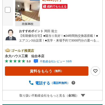
成約でもらえる
画像
36
枚
おすすめポイント
岡田 龍士
【長期優良住宅】■陽当り良好！■24時間熱交換器搭載！■
エアコン3台設置！■見学・来場予約で3000円分の選べるデ
ジタルギフトプレゼント実施中■～永大ハウス工業の強み～
仙台市を中心に宮城県内の多数店舗で展開中！こちらでは
ゴールド推奨店
当社の強みを大きく2つに分けてご紹介！1.＜豊富な不動産
永大ハウス工業 仙台本店
知識＞戸建・マンション・土地...と種別を問わず不動産を
5.0
不動産会社レビュー 16件
取り扱っております。更に教育施設や商業施設、子育て環
境や行政などの地域情報を総合し、お客様により良い物件
資料をもらう
（無料）
選びをして頂けるよう、しっかりとサポートさせて頂きま
す。2.＜経験豊富なスタッフ＞当社では【購入】【売却】
【引っ越し】【リフォーム】など住宅に関する様々なご質
電話する
（通話料無料）
問はもちろん、ご購入時に気になる住宅ローン各種税金に
ついても、誠心誠意ご説明させて頂きます。各店舗ではキ
取り扱い不動産会社をもっと見る（
全
3
社
）
ッズスペースも完備！お子様連れのご家族様で是非お越し
ください。営業時間:10:00～18:00（定休日火・水曜日※店