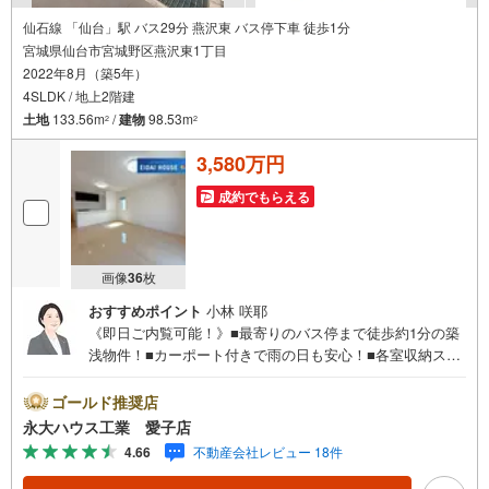
仙石線 「仙台」駅 バス29分 燕沢東 バス停下車 徒歩1分
宮城県仙台市宮城野区燕沢東1丁目
2022年8月（築5年）
4SLDK / 地上2階建
土地
133.56m
/
建物
98.53m
2
2
3,580万円
成約でもらえる
画像
36
枚
おすすめポイント
小林 咲耶
《即日ご内覧可能！》■最寄りのバス停まで徒歩約1分の築
浅物件！■カーポート付きで雨の日も安心！■各室収納スペ
ース＋ストレージルーム付き！～永大ハウス工業の強み～
仙台市を中心に宮城県内の多数店舗で展開中！こちらでは
ゴールド推奨店
当社の強みを大きく2つに分けてご紹介！1.＜豊富な不動産
永大ハウス工業 愛子店
知識＞戸建・マンション・土地...と種別を問わず不動産を
4.66
不動産会社レビュー 18件
取り扱っております。更に教育施設や商業施設、子育て環
境や行政などの地域情報を総合し、お客様により良い物件