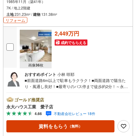
1985年11月（築41年）
7K / 地上2階建
土地
231.23m
/
建物
131.38m
2
2
リフォーム
2,449万円
成約でもらえる
画像
36
枚
おすすめポイント
小林 咲耶
■前面道路6m以上で駐車もラクラク！■両面道路で陽当た
り・風通し良好！■最寄りのバス停まで徒歩約2分！～永大
ハウス工業の強み～仙台市を中心に宮城県内の多数店舗で
展開中！こちらでは当社の強みを大きく2つに分けてご紹
ゴールド推奨店
介！1.＜豊富な不動産知識＞戸建・マンション・土地...と
永大ハウス工業 愛子店
種別を問わず不動産を取り扱っております。更に教育施設
4.66
不動産会社レビュー 18件
や商業施設、子育て環境や行政などの地域情報を総合し、
お客様により良い物件選びをして頂けるよう、しっかりと
資料をもらう
（無料）
サポートさせて頂きます。2.＜経験豊富なスタッフ＞当社
では【購入】【売却】【引っ越し】【リフォーム】など住