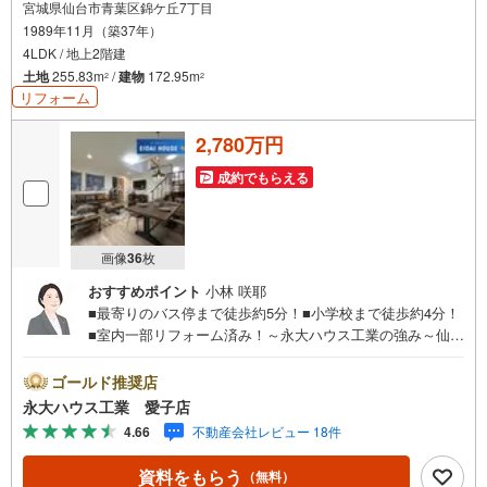
宮城県仙台市青葉区錦ケ丘7丁目
1989年11月（築37年）
4LDK / 地上2階建
土地
255.83m
/
建物
172.95m
2
2
リフォーム
2,780万円
成約でもらえる
画像
36
枚
おすすめポイント
小林 咲耶
■最寄りのバス停まで徒歩約5分！■小学校まで徒歩約4分！
■室内一部リフォーム済み！～永大ハウス工業の強み～仙台
市を中心に宮城県内の多数店舗で展開中！こちらでは当社
の強みを大きく2つに分けてご紹介！1.＜豊富な不動産知識
ゴールド推奨店
＞戸建・マンション・土地...と種別を問わず不動産を取り
永大ハウス工業 愛子店
扱っております。更に教育施設や商業施設、子育て環境や
4.66
不動産会社レビュー 18件
行政などの地域情報を総合し、お客様により良い物件選び
をして頂けるよう、しっかりとサポートさせて頂きます。
資料をもらう
（無料）
2.＜経験豊富なスタッフ＞当社では【購入】【売却】【引