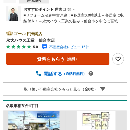
画像
35
枚
おすすめポイント
世古口 智正
■リフォーム済み中古戸建！■各居室6.0帖以上＋各居室に収
納付き！～永大ハウス工業の強み～仙台市を中心に宮城県
内の多数店舗で展開中！こちらでは当社の強みを大きく2つ
に分けてご紹介！1.＜豊富な不動産知識＞戸建・マンショ
ゴールド推奨店
ン・土地...と種別を問わず不動産を取り扱っております。
永大ハウス工業 仙台本店
更に教育施設や商業施設、子育て環境や行政などの地域情
5.0
不動産会社レビュー 16件
報を総合し、お客様により良い物件選びをして頂けるよ
う、しっかりとサポートさせて頂きます。2.＜経験豊富な
資料をもらう
（無料）
スタッフ＞当社では【購入】【売却】【引っ越し】【リフ
ォーム】など住宅に関する様々なご質問はもちろん、ご購
入時に気になる住宅ローン各種税金についても、誠心誠意
電話する
（通話料無料）
ご説明させて頂きます。各店舗ではキッズスペースも完
備！お子様連れのご家族様で是非お越しください。営業時
取り扱い不動産会社をもっと見る（
全
8
社
）
間:10:00～18:00（定休日火・水曜日※店舗により変動あ
り）現地のご案内も可能ですので、どうぞお気軽にお問い
合わせください！
名取市相互台4丁目