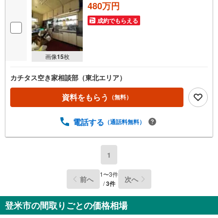
480万円
成約でもらえる
画像
15
枚
カチタス空き家相談部（東北エリア）
資料をもらう
（無料）
電話する
（通話料無料）
1
1
〜
3
件
前へ
次へ
/
3
件
登米市の間取りごとの価格相場