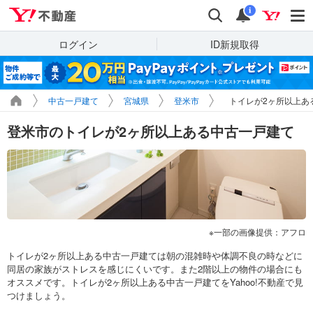
Yahoo!不動産
検索
通知
i
ログイン
ID新規取得
中古一戸建て
宮城県
登米市
トイレが2ヶ所以上あ
登米市のトイレが2ヶ所以上ある中古一戸建て
一部の画像提供：アフロ
トイレが2ヶ所以上ある中古一戸建ては朝の混雑時や体調不良の時などに
同居の家族がストレスを感じにくいです。また2階以上の物件の場合にも
オススメです。トイレが2ヶ所以上ある中古一戸建てをYahoo!不動産で見
つけましょう。