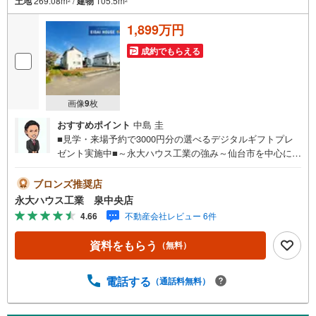
土地
269.08m
/
建物
105.5m
2
2
1,899万円
成約でもらえる
画像
9
枚
おすすめポイント
中島 圭
■見学・来場予約で3000円分の選べるデジタルギフトプレ
ゼント実施中■～永大ハウス工業の強み～仙台市を中心に宮
城県内の多数店舗で展開中！こちらでは当社の強みを大き
く2つに分けてご紹介！1.＜豊富な不動産知識＞戸建・マン
ブロンズ推奨店
ション・土地...と種別を問わず不動産を取り扱っておりま
永大ハウス工業 泉中央店
す。更に教育施設や商業施設、子育て環境や行政などの地
4.66
不動産会社レビュー 6件
域情報を総合し、お客様により良い物件選びをして頂ける
よう、しっかりとサポートさせて頂きます。2.＜経験豊富
資料をもらう
（無料）
なスタッフ＞当社では【購入】【売却】【引っ越し】【リ
フォーム】など住宅に関する様々なご質問はもちろん、ご
購入時に気になる住宅ローン各種税金についても、誠心誠
電話する
（通話料無料）
意ご説明させて頂きます。各店舗ではキッズスペースも完
備！お子様連れのご家族様で是非お越しください。営業時