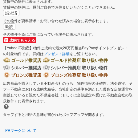
賃貸中の物件に表示されます。
賃貸中の物件は、原則ご自身でお住まいいただくことができません。
請求済
その物件が資料請求・お問い合わせ済みの場合に表示されます。
既読
その物件を既にご覧になっている場合に表示されます。
成約でもらえる
【Yahoo!不動産】物件ご成約で最大20万円相当PayPayポイントプレゼント！
の対象物件です。詳細は
プレゼント詳細
をご覧ください。
ゴールド推奨店
ゴールド推奨店 取り扱い物件
シルバー推奨店
シルバー推奨店 取り扱い物件
ブロンズ推奨店
ブロンズ推奨店 取り扱い物件
広告商品を購入している不動産会社のうち、物件情報の正確性、法令遵守、ヤ
フー不動産における成約実績等、当社所定の基準を満たした優良な店舗運営を
実践していると認めた不動産会社（もしくは当該認定を受けた不動産会社の取
扱物件）に表示されます。
タップすると用語の意味が書かれたポップアップが開きます。
PRマークについて