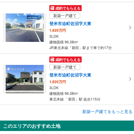
成約でもらえる
新築一戸建て
登米市迫町佐沼字大東
1,920万円
3LDK
建物面積 96.38m
2
JR東北本線「新田」駅まで車で約17分
成約でもらえる
新築一戸建て
登米市迫町佐沼字大東
1,920万円
3LDK
建物面積 96.38m
2
東北本線 「新田」駅 徒歩115分
成約でもらえる
新築一戸建てをもっと見る
新築一戸建て
このエリアのおすすめ土地
登米市迫町佐沼字大東
1,920万円