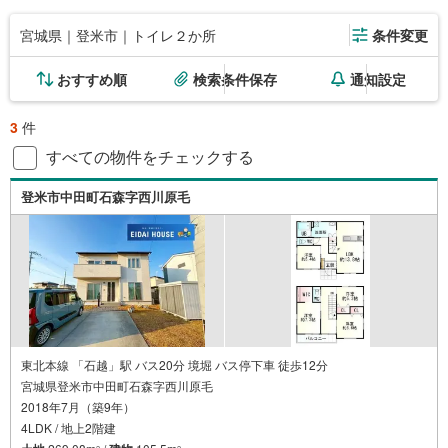
宮城県｜登米市｜トイレ２か所
条件変更
おすすめ順
検索条件保存
通知設定
3
件
すべての物件をチェックする
登米市中田町石森字西川原毛
東北本線 「石越」駅 バス20分 境堀 バス停下車 徒歩12分
宮城県登米市中田町石森字西川原毛
2018年7月（築9年）
4LDK / 地上2階建