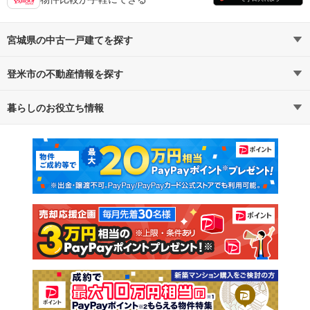
宮城県の中古一戸建てを探す
登米市の不動産情報を探す
路線・駅から探す
地域から探す
暮らしのお役立ち情報
不動産・住宅
賃貸住宅
通勤・通学時間から探す
地図から探す
マンションカタログ
教えて！住まいの先生
新築マンション
中古マンション
新築一戸建て
中古一戸建て
注文住宅
土地
売却査定