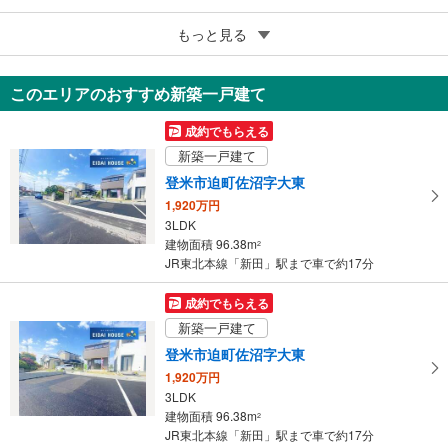
5
もっと見る
成約でもらえる
登米市迫町佐沼字西舘下
999万円
このエリアのおすすめ新築一戸建て
4LDK
96.06m
（登記）
2
成約でもらえる
宮城県登米市迫町佐沼字西舘下
新築一戸建て
登米市迫町佐沼字大東
1,920万円
3LDK
建物面積 96.38m
2
JR東北本線「新田」駅まで車で約17分
成約でもらえる
新築一戸建て
登米市迫町佐沼字大東
1,920万円
3LDK
建物面積 96.38m
2
JR東北本線「新田」駅まで車で約17分