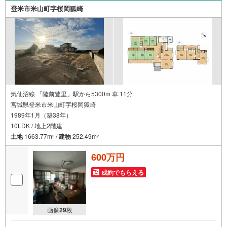
間:10:00～18:00（定休日火・水曜日※店舗により変動あ
登米市米山町字桜岡狐崎
り）現地のご案内も可能ですので、どうぞお気軽にお問い
合わせください！
気仙沼線 「陸前豊里」駅から5300m 車:11分
宮城県登米市米山町字桜岡狐崎
1989年1月（築38年）
10LDK / 地上2階建
土地
1663.77m
/
建物
252.49m
2
2
600万円
成約でもらえる
画像
29
枚