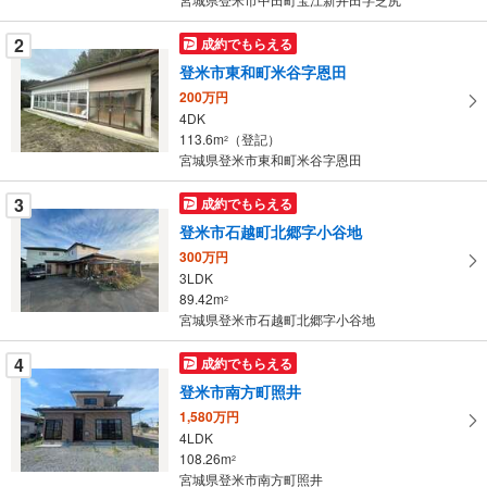
件
を
2
成約でもらえる
マ
登米市東和町米谷字恩田
イ
200万円
ペ
4DK
ー
113.6m
（登記）
2
宮城県登米市東和町米谷字恩田
ジ
に
3
成約でもらえる
保
登米市石越町北郷字小谷地
存
す
300万円
3LDK
る
89.42m
2
宮城県登米市石越町北郷字小谷地
4
成約でもらえる
登米市南方町照井
1,580万円
4LDK
108.26m
2
宮城県登米市南方町照井