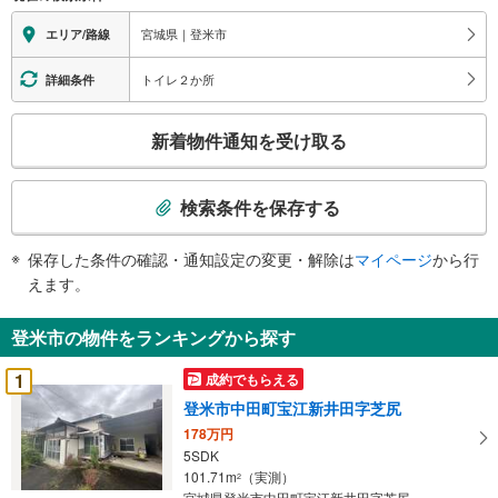
宮城県｜登米市
エリア/路線
トイレ２か所
詳細条件
こ
新着物件通知を受け取る
の
検
索
検索条件を保存する
条
件
保存した条件の確認・通知設定の変更・解除は
マイページ
から行
で
えます。
通
知
登米市の物件をランキングから探す
を
受
1
成約でもらえる
け
登米市中田町宝江新井田字芝尻
取
178万円
る
5SDK
・
101.71m
（実測）
2
条
宮城県登米市中田町宝江新井田字芝尻