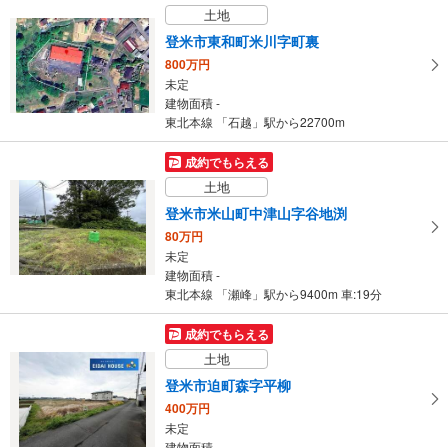
土地
3LDK
建物面積 96.38m
2
登米市東和町米川字町裏
JR東北本線「新田」駅まで車で約17分
800万円
未定
建物面積 -
東北本線 「石越」駅から22700m
成約でもらえる
土地
登米市米山町中津山字谷地渕
80万円
未定
建物面積 -
東北本線 「瀬峰」駅から9400m 車:19分
成約でもらえる
土地
登米市迫町森字平柳
400万円
未定
建物面積 -