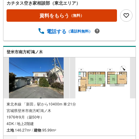
カチタス空き家相談部（東北エリア）
資料をもらう
（無料）
電話する
（通話料無料）
登米市南方町鴻ノ木
東北本線 「新田」駅から10400m 車:21分
宮城県登米市南方町鴻ノ木
1976年9月（築50年）
4DK / 地上2階建
土地
146.27m
/
建物
95.99m
2
2