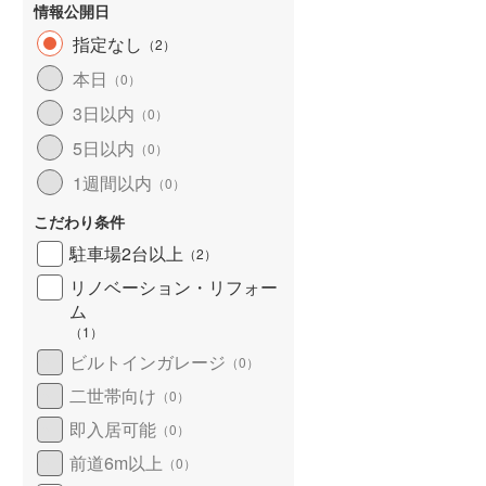
情報公開日
指定なし
（
2
）
本日
（
0
）
3日以内
（
0
）
5日以内
（
0
）
1週間以内
（
0
）
こだわり条件
駐車場2台以上
（
2
）
リノベーション・リフォー
ム
（
1
）
ビルトインガレージ
（
0
）
二世帯向け
（
0
）
即入居可能
（
0
）
前道6m以上
（
0
）