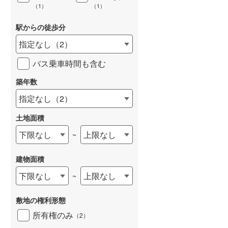
（
1
）
（
1
）
駅からの徒歩分
指定なし
（
2
）
バス乗車時間も含む
築年数
指定なし
（
2
）
土地面積
下限なし
上限なし
~
建物面積
下限なし
上限なし
~
敷地の権利形態
所有権のみ
（
2
）