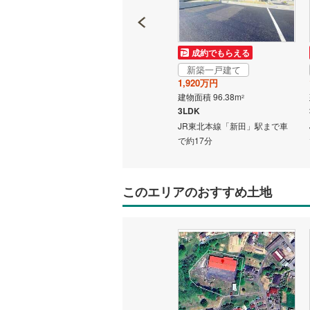
成約でもらえる
成約でもらえる
新築一戸建て
新築一戸建て
1,920万円
1,920万円
建物面積 96.38m
建物面積 96.38m
2
2
3LDK
3LDK
駅まで車
JR東北本線「新田」駅まで車
JR東北本線「新田」駅まで車
で約17分
で約17分
このエリアのおすすめ土地