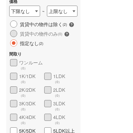
価格
下限なし
上限なし
~
賃貸中の物件は除く
(
2
)
長期優良住宅
（
0
）
賃貸中の物件のみ
(
0
)
指定なし
(
2
)
間取り
ワンルーム
（
0
）
1K/1DK
1LDK
（
0
）
（
0
）
詳しく見る
2K/2DK
2LDK
（
0
）
（
0
）
3K/3DK
3LDK
（
0
）
（
0
）
4K/4DK
4LDK
（
0
）
（
0
）
5K/5DK
5LDK以上