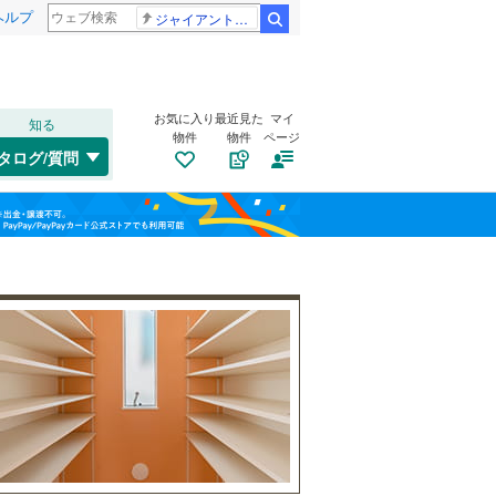
ヘルプ
ジャイアントお嬢様
検索
お気に入り
最近見た
マイ
知る
物件
物件
ページ
仙山線
(
0
)
タログ/質問
気仙沼線
(
1
)
若林区
(
3
)
福島
東北新幹線
(
0
)
栃木
群馬
山梨
気仙沼市
(
2
)
トイレ２か所
（
0
）
角田市
(
1
)
太陽光発電システム
（
0
）
登米市
(
2
)
大崎市
(
7
)
和歌山
刈田郡七ヶ宿町
(
0
)