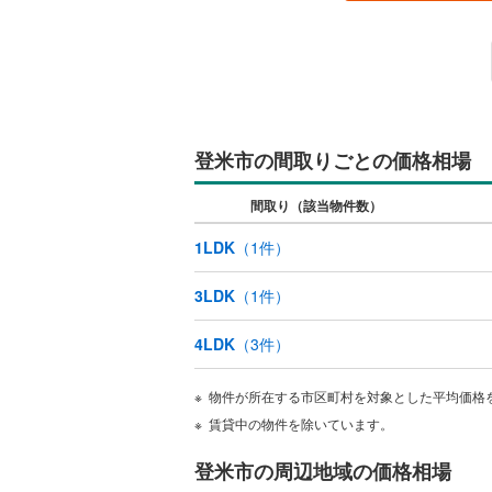
ウッドデ
構造・規模・
耐震、免
（
0
）
登米市の間取りごとの価格相場
オンライン対
間取り（該当物件数）
オンライ
1LDK
（
1
件）
3LDK
（
1
件）
オンライ
4LDK
（
3
件）
物件が所在する市区町村を対象とした平均価格
賃貸中の物件を除いています。
登米市の周辺地域の価格相場