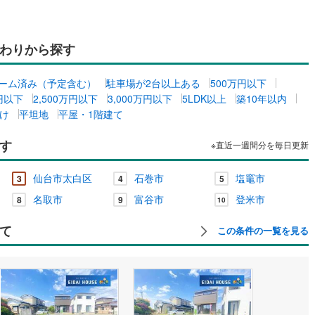
わりから探す
ーム済み（予定含む）
駐車場が2台以上ある
500万円以下
万円以下
2,500万円以下
3,000万円以下
5LDK以上
築10年以内
け
平坦地
平屋・1階建て
す
※直近一週間分を毎日更新
仙台市太白区
石巻市
塩竈市
3
4
5
名取市
富谷市
登米市
8
9
10
て
この条件の一覧を見る