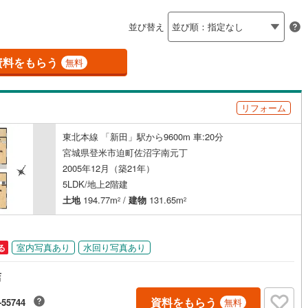
島根
岡山
広島
山口
河原町
(
1
)
柴田郡村田町
(
1
)
（
0
）
バリアフリー住宅
（
0
）
並び替え
崎町
(
0
)
伊具郡丸森町
(
0
)
香川
愛媛
高知
け
（
0
）
平屋・1階建て
（
1
）
保存した条件を見る
元町
(
1
)
宮城郡松島町
(
1
)
資料をもらう
無料
ルーム（納戸）
（
2
）
佐賀
長崎
熊本
大分
府町
(
5
)
黒川郡大和町
(
4
)
リフォーム
衡村
(
1
)
加美郡色麻町
(
0
)
駅が始発駅
（
0
）
海まで2km以内
（
0
）
谷町
(
1
)
遠田郡美里町
(
2
)
東北本線 「新田」駅から9600m 車:20分
この条件で検索する
この条件で検索する
この条件で検索する
この条件で検索する
この条件で検索する
この条件で検索する
市区町村以下を選択
市区町村を選択す
駅を選択する
宮城県登米市迫町佐沼字南元丁
三陸町
(
0
)
2005年12月（築21年）
建ち方、日当たり
5LDK/地上2階建
以上
（
0
）
角地
（
0
）
土地
194.77m
/
建物
131.65m
2
2
1
）
室内写真あり
水回り写真あり
る
店
ダイニング15畳以上
資料をもらう
-55744
無料