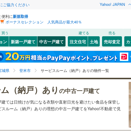
Yahoo! JAPAN
金にご協力ください
と便利に
新規取得
ボーナスセレクション 人気商品が最大40％
検索条件を保存しました
買う
建てる
売る
1
)
常磐線
(
0
)
リノベーション
ョン
新築一戸建て
中古一戸建て
注文住宅
土地
売却査定
カ
この検索条件の新着物件通知は、
マイページ
から設定できます。
石巻線
(
0
)
ション・リフォーム
築古・築30年以上
（
1
）
江新井田
6
)
(
1
)
宮城野区
迫町佐沼
(
(
7
1
)
)
岩手
宮城
秋田
山形
0
)
陸羽東線
(
0
)
1
)
泉区
(
20
)
宮城県、登米市、サービスルーム（納戸）
神奈川
埼玉
千葉
茨城
線
(
0
)
宮城県
登米市
サービスルーム（納戸）ありの物件一覧
0
)
塩竈市
(
5
)
0
）
オール電化
（
1
）
長野
富山
石川
福井
下鉄南北線
(
0
)
仙台市地下鉄東西線
(
0
)
ーム（納戸）あり
)
名取市
(
11
)
の中古一戸建て
検索条件を保存する
台以上
（
2
）
ビルトインガレージ
（
0
）
閉じる
閉じる
お気に入りリストを見る
お気に入りリストを見る
閉じる
閉じる
(
5
)
岩沼市
(
2
)
岐阜
静岡
三重
行
(
0
)
仙台空港アクセス線
(
0
)
戸建ては日焼けが気になる衣類や直射日光を避けたい食品を保管し
タ付インターホン
防犯カメラ
（
0
）
マイページ
スルーム（納戸）ありの理想の中古一戸建てをYahoo!不動産で見
)
東松島市
(
0
)
兵庫
京都
滋賀
奈良
)
刈田郡蔵王町
(
1
)
全体