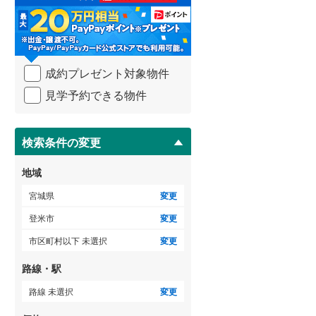
る
・
条
件
を
成約プレゼント対象物件
マ
イ
見学予約できる物件
ペ
ー
ジ
に
検索条件の変更
保
存
地域
す
る
宮城県
変更
登米市
変更
市区町村以下 未選択
変更
路線・駅
路線 未選択
変更