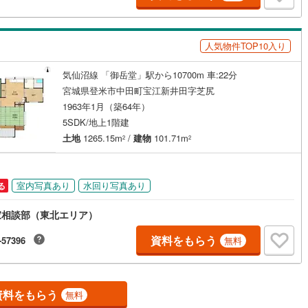
人気物件TOP10入り
ッチン
（
0
）
対面キッチン
（
0
）
気仙沼線 「御岳堂」駅から10700m 車:22分
宮城県登米市中田町宝江新井田字芝尻
契約、入居関連など
1963年1月（築64年）
能
（
0
）
5SDK/地上1階建
土地
1265.15m
/
建物
101.71m
2
2
機あり
（
0
）
室内写真あり
水回り写真あり
る
家相談部（東北エリア）
資料をもらう
-57396
無料
インクローゼット
床下収納
（
0
）
資料をもらう
庭
無料