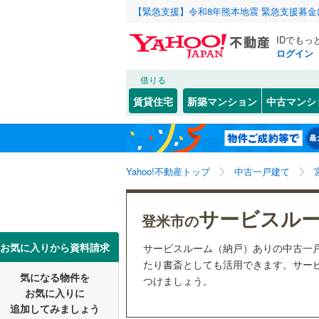
【緊急支援】令和8年熊本地震 緊急支援募
IDでもっ
ログイン
借りる
北海道
JR
北海道
東北本線
(
こだわり条件
リフォーム、
賃貸住宅
新築マンション
中古マンシ
仙石線
(
0
)
リノベー
仙台市
青葉区
中田町宝
(
1
東北
青森
（
1
）
大船渡線
(
太白区
(
1
関東
東京
秋田新幹
Yahoo!不動産トップ
中古一戸建て
設備
宮城県のそのほ
石巻市
(
1
床暖房
（
信越・北陸
かの地域
新潟
地下鉄
仙台市地
サービスル
白石市
(
3
登米市の
駐車場2
多賀城市
東海
愛知
私鉄・その他
阿武隈急
お気に入りから資料請求
サービスルーム（納戸）ありの中古一
ＴＶモニ
たり書斎としても活用できます。サービ
栗原市
(
9
気になる物件を
（
0
）
つけましょう。
近畿
大阪
お気に入りに
富谷市
(
6
追加してみましょう
間取り、居室