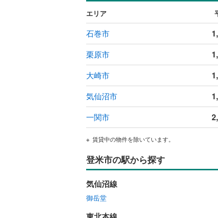
エリア
石巻市
1
栗原市
1
大崎市
1
気仙沼市
1
一関市
2
賃貸中の物件を除いています。
登米市の駅から探す
気仙沼線
御岳堂
東北本線