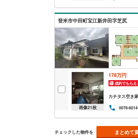
キッチン
登米市中田町宝江新井田字芝尻
独立型キ
販売、価格、
即入居可
浴室
178万円
浴室乾燥
成約でもらえ
カチタス空き
収納
画像
21
枚
0078-6014
ウォーク
（
0
）
まとめて
バルコニー、
チェックした物件を