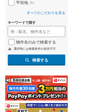
平坦地
（
1
）
すべてのこだわりを見る
らえる
成約でもらえる
成約でもらえる
キーワードで探す
建て
新築一戸建て
新築一戸建て
1,920万円
1,920万円
38m
建物面積 96.38m
建物面積 96.38m
2
2
2
3LDK
3LDK
物件名のみで検索する
「新田」駅まで車
東北本線 「新田」駅 徒歩115
JR東北本線「新田」駅ま
選択時には検索条件の保存不可
分 他
で約17分
検索する