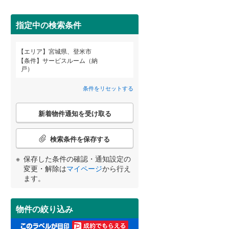
柴田郡柴田町
(
6
)
間取り変更可能
（
0
）
亘理郡亘理町
(
3
)
指定中の検索条件
3階建て以上
（
0
）
宮城郡七ヶ浜町
(
0
)
エリア
宮城県、登米市
宮崎
鹿児島
沖縄
条件
サービスルーム（納
黒川郡大郷町
(
0
)
戸）
加美郡加美町
(
1
)
条件をリセットする
小学校まで1km以内
（
0
）
牡鹿郡女川町
(
0
)
こ
する
る
条件をリセットする
条件をリセットする
条件をリセットする
条件をリセットする
条件をリセットする
条件をリセットする
新着物件通知を受け取る
の
検
索
検索条件を保存する
条
南道路
（
2
）
件
保存した条件の確認・通知設定の
で
変更・解除は
マイページ
から行え
通
ます。
知
を
受
物件の絞り込み
け
取