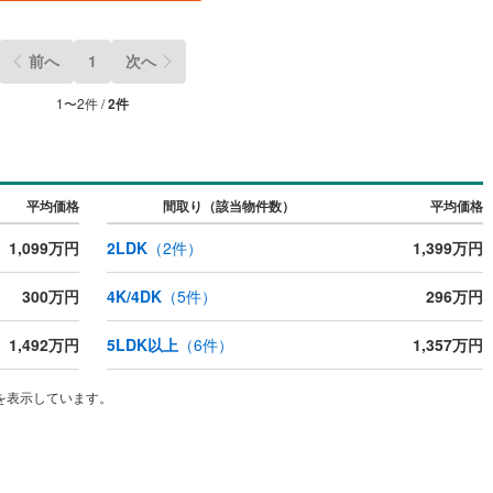
ッキあり
（
0
）
前へ
1
次へ
施工・品質・工法関連
1
〜
2
件 /
2
件
震、制震構造
住宅性能評価付き
（
0
）
応
平均価格
間取り（該当物件数）
平均価格
ン内見(相談)可
（
0
）
IT重説可
（
0
）
1,099万円
2LDK
（
2
件）
1,399万円
300万円
4K/4DK
（
5
件）
296万円
ン対応とは？
1,492万円
5LDK以上
（
6
件）
1,357万円
を表示しています。