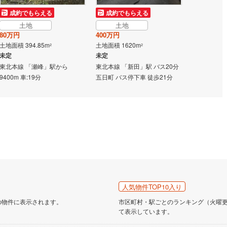
成約でもらえる
成約でもらえる
土地
土地
80万円
400万円
土地面積 394.85m
土地面積 1620m
2
2
未定
未定
東北本線 「瀬峰」駅から
東北本線 「新田」駅 バス20分
9400m 車:19分
五日町 バス停下車 徒歩21分
人気物件TOP10入り
の物件に表示されます。
市区町村・駅ごとのランキング（火曜更新
て表示しています。