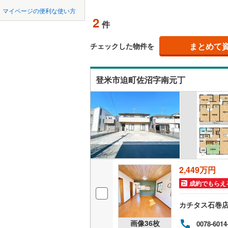
中国
鳥取
柴田郡大
マイページの便利な使い方
吹き抜け
2
件
柴田郡川
四国
徳島
二世帯向
亘理郡山
まとめて
チェックした物件を
サービス
九州・沖縄
福岡
宮城郡利
登米市迫町佐沼字南元丁
立地
黒川郡大
最寄りの
遠田郡涌
0
0
0
0
0
0
該当物件
該当物件
該当物件
該当物件
該当物件
該当物件
件
件
件
件
件
件
本吉郡南
配置、向き、
前道6m
平坦地
（
2,449万円
成約でもらえ
LD
カチタス石巻
リビング
画像
36
枚
0078-6014
（
1
）