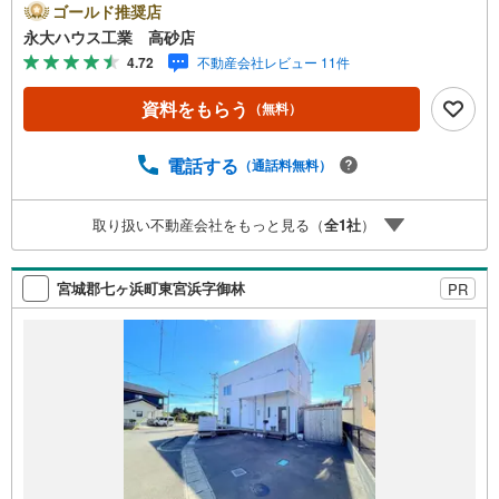
心に宮城県内の多数店舗で展開中！こちらでは当社の強み
ゴールド推奨店
を大きく2つに分けてご紹介！1.＜豊富な不動産知識＞戸
永大ハウス工業 高砂店
建・マンション・土地...と種別を問わず不動産を取り扱っ
4.72
不動産会社レビュー 11件
ております。更に教育施設や商業施設、子育て環境や行政
などの地域情報を総合し、お客様により良い物件選びをし
資料をもらう
（無料）
て頂けるよう、しっかりとサポートさせて頂きます。2.＜
経験豊富なスタッフ＞当社では【購入】【売却】【引っ越
し】【リフォーム】など住宅に関する様々なご質問はもち
電話する
（通話料無料）
ろん、ご購入時に気になる住宅ローン各種税金について
も、誠心誠意ご説明させて頂きます。各店舗ではキッズス
取り扱い不動産会社をもっと見る（
全
1
社
）
ペースも完備！お子様連れのご家族様で是非お越しくださ
い。営業時間:10:00～18:00（定休日火・水曜日※店舗によ
り変動あり）現地のご案内も可能ですので、どうぞお気軽
宮城郡七ヶ浜町東宮浜字御林
PR
にお問い合わせください！