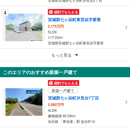
宮城県宮城郡七ヶ浜町汐見台2丁目
4
成約でもらえる
宮城郡七ヶ浜町東宮浜字要害
2,175万円
5LDK
117.03m
2
宮城県宮城郡七ヶ浜町東宮浜字要害
5
もっと見る
成約でもらえる
宮城郡七ヶ浜町東宮浜字要害
2,175万円
このエリアのおすすめ新築一戸建て
5LDK
117.03m
2
成約でもらえる
宮城県宮城郡七ヶ浜町東宮浜字要害
新築一戸建て
宮城郡七ヶ浜町汐見台7丁目
2,580万円
4LDK
建物面積 95.58m
2
仙石線 「東塩釜」駅 徒歩81分