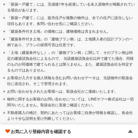
「新築一戸建て」には、完成後1年を経過している未入居物件が掲載されてい
る場合があります。
「新築一戸建て」には、販売住戸が複数の物件は、全ての住戸に該当しない
項目もあります。各問い合わせ先にご確認ください。
「建築条件付き土地」の価格には、建物価格は含まれません。
「建築条件付き土地」の「建物プラン例」は、土地購入者の設計プランの一
例であり、プランの採用可否は任意です。
「土地（建築条件なし）」の「建物プラン例」に関して、そのプラン例は特
定の建築請負会社によるもので、 当該建築請負会社以外で建てた場合、同様
のものが同価格で建てられるとは限りません。また、建築請負会社を特定す
るものではありません。
お客様が入力する個人情報を含むお問い合わせデータは、当該物件の取扱会
社に送信され、そこで管理されます。
お問い合わせをされたお客様へは、取扱会社がご連絡いたします。
物件に関するお客様のお問い合わせについては、LINEヤフー株式会社は一切
関与いたしません。取扱会社に直接ご確認ください。
不動産購入の検討、契約にあたってはお客様ご自身が情報を確認し、各会社
より十分な説明を受け判断してください。
本ページの掲載内容は変更される場合があります。あらかじめご了承くださ
お気に入り登録内容を確認する
い。