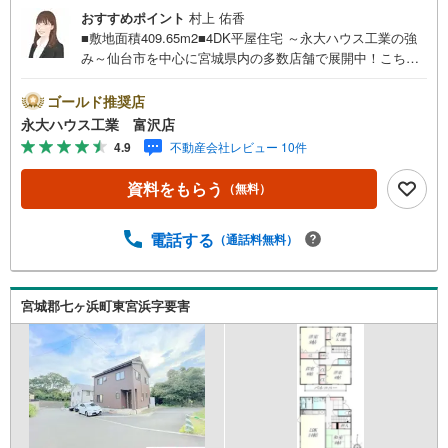
おすすめポイント
村上 佑香
■敷地面積409.65m2■4DK平屋住宅 ～永大ハウス工業の強
み～仙台市を中心に宮城県内の多数店舗で展開中！こちら
では当社の強みを大きく2つに分けてご紹介！1.＜豊富な不
動産知識＞戸建・マンション・土地...と種別を問わず不動
ゴールド推奨店
産を取り扱っております。更に教育施設や商業施設、子育
永大ハウス工業 富沢店
て環境や行政などの地域情報を総合し、お客様により良い
4.9
不動産会社レビュー 10件
物件選びをして頂けるよう、しっかりとサポートさせて頂
きます。2.＜経験豊富なスタッフ＞当社では【購入】【売
資料をもらう
（無料）
却】【引っ越し】【リフォーム】など住宅に関する様々な
ご質問はもちろん、ご購入時に気になる住宅ローン各種税
金についても、誠心誠意ご説明させて頂きます。各店舗で
電話する
（通話料無料）
はキッズスペースも完備！お子様連れのご家族様で是非お
越しください。営業時間:10:00～18:00（定休日火・水曜日
※店舗により変動あり）現地のご案内も可能ですので、どう
宮城郡七ヶ浜町東宮浜字要害
ぞお気軽にお問い合わせください！