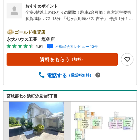
おすすめポイント
全室6帖以上のゆとりの間取！駐車2台可能！東宮浜字要害
多賀城駅 バス 18分 「七ヶ浜町民バス 吉子」 停歩 1分！～
永大ハウス工業の強み～仙台市を中心に宮城県内の多数店
舗で展開中！こちらでは当社の強みを大きく2つに分けてご
ゴールド推奨店
紹介！1.＜豊富な不動産知識＞戸建・マンション・土地...
永大ハウス工業 塩釜店
と種別を問わず不動産を取り扱っております。更に教育施
4.91
不動産会社レビュー 12件
設や商業施設、子育て環境や行政などの地域情報を総合
し、お客様により良い物件選びをして頂けるよう、しっか
資料をもらう
（無料）
りとサポートさせて頂きます。2.＜経験豊富なスタッフ＞
当社では【購入】【売却】【引っ越し】【リフォーム】な
ど住宅に関する様々なご質問はもちろん、ご購入時に気に
電話する
（通話料無料）
なる住宅ローン各種税金についても、誠心誠意ご説明させ
て頂きます。各店舗ではキッズスペースも完備！お子様連
れのご家族様で是非お越しください。営業時間:10:00～18:
宮城郡七ヶ浜町汐見台5丁目
00（定休日火・水曜日※店舗により変動あり）現地のご案
内も可能ですので、どうぞお気軽にお問い合わせくださ
い！