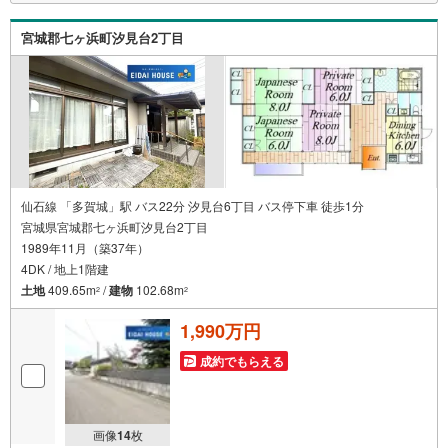
～永大ハウス工業の強み～
仙台市を中心に宮城県内の多数店舗で展開中！こちらでは当社の強みを大
宮城郡七ヶ浜町汐見台2丁目
きく2つに分けてご紹介！
1.
＜豊富な不動産知識＞
戸建・マンション・土地...と種別を問わず不動産を取り扱っております。
更に教育施設や商業施設、子育て環境や行政などの地域情報を総合し、お
客様により良い物件選びをして頂けるよう、しっかりとサポートさせて頂
きます。
2.＜経験豊富なスタッフ＞
当社では【購入】【売却】【引っ越し】【リフォーム】など住宅に関する
様々なご質問はもちろん、ご購入時に気になる住宅ローン各種税金につい
仙石線 「多賀城」駅 バス22分 汐見台6丁目 バス停下車 徒歩1分
ても、誠心誠意ご説明させて頂きます。
宮城県宮城郡七ヶ浜町汐見台2丁目
1989年11月（築37年）
各店舗ではキッズスペースも完備！お子様連れのご家族様で是非お越しく
ださい。
4DK / 地上1階建
土地
409.65m
/
建物
102.68m
2
2
営業時間:10:00～18:00（定休日火・水曜日※店舗により変動あり）
現地のご案内も可能ですので、どうぞお気軽にお問い合わせください！
1,990万円
成約でもらえる
画像
14
枚