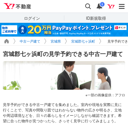
Yahoo!不動産
検索
通知
i
ログイン
ID新規取得
中古一戸建て
宮城県
宮城郡七ヶ浜町
見学予約でき
宮城郡七ヶ浜町の見学予約できる中古一戸建て
一部の画像提供：アフロ
見学予約ができる中古一戸建てを集めました。室内や現地を実際に見に
行くことで、写真や間取り図ではわからない物件の広さや明るさ、立地
や周辺環境などを、日々の暮らしをイメージしながら確認できます。希
望に合った物件が見つかったら、さっそく見学に行ってみましょう。