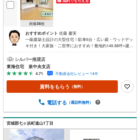
成約でもらえる
画像
36
枚
おすすめポイント
佐藤 慶実
一級建築士設計の大型住宅！駐車6台・広い庭・ウッドデッ
キ付き！大家族・二世帯におすすめ！敷地約149.88坪×建物
約55.73坪のゆとりある住まい 海を身近に暮らす（約750
m）。・・太陽光付き 即入居可能！【売主物件】敷地約14
シルバー推奨店
9.88坪・建物約55.73坪のゆとりある二世帯仕様住宅。2階
東海住宅 泉中央支店
には簡易キッチンを備え、親世帯・子世帯それぞれの生活
4.71
不動産会社レビュー 14件
空間を確保できます。駐車は6台可能（カーポート2台分）
で、ご家族はもちろん来客時も安心。広々としたお庭やウ
資料をもらう
（無料）
ッドデッキではBBQやガーデニング、お子様の遊び場とし
ても楽しめます。一級建築士設計ならではの開放感ある住
まいに加え、太陽光発電システムも搭載。防蟻処理・ハウ
電話する
（通話料無料）
スクリーニング実施済みで即入居可能です。菖蒲田浜海水
浴場まで約750m。海を身近に感じながら、ゆとりある暮ら
しを叶えませんか。本日ご見学可能です。お気軽にお問い
宮城郡七ヶ浜町遠山1丁目
合わせください。