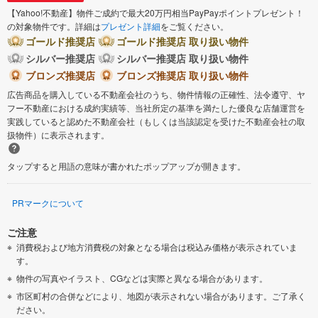
【Yahoo!不動産】物件ご成約で最大20万円相当PayPayポイントプレゼント！
の対象物件です。詳細は
プレゼント詳細
をご覧ください。
ゴールド推奨店
ゴールド推奨店 取り扱い物件
シルバー推奨店
シルバー推奨店 取り扱い物件
ブロンズ推奨店
ブロンズ推奨店 取り扱い物件
広告商品を購入している不動産会社のうち、物件情報の正確性、法令遵守、ヤ
フー不動産における成約実績等、当社所定の基準を満たした優良な店舗運営を
実践していると認めた不動産会社（もしくは当該認定を受けた不動産会社の取
扱物件）に表示されます。
タップすると用語の意味が書かれたポップアップが開きます。
PRマークについて
ご注意
消費税および地方消費税の対象となる場合は税込み価格が表示されていま
す。
物件の写真やイラスト、CGなどは実際と異なる場合があります。
市区町村の合併などにより、地図が表示されない場合があります。ご了承く
ださい。