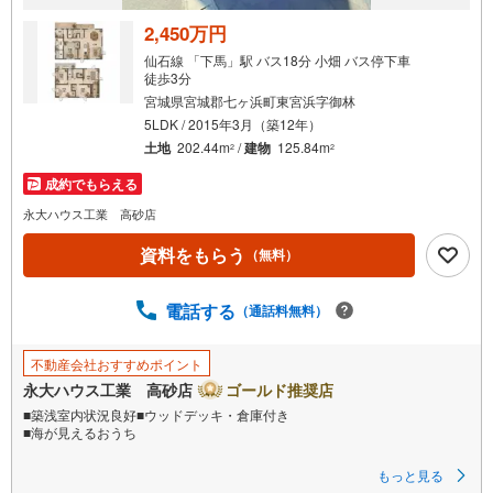
2,450万円
仙石線 「下馬」駅 バス18分 小畑 バス停下車
徒歩3分
宮城県宮城郡七ヶ浜町東宮浜字御林
5LDK / 2015年3月（築12年）
土地
202.44m
/
建物
125.84m
2
2
成約でもらえる
永大ハウス工業 高砂店
資料をもらう
（無料）
電話する
（通話料無料）
不動産会社おすすめポイント
永大ハウス工業 高砂店
ゴールド推奨店
■築浅室内状況良好■ウッドデッキ・倉庫付き
■海が見えるおうち
■見学・来場予約で3000円分の選べるデジタルギフトプレゼント実施中■
もっと見る