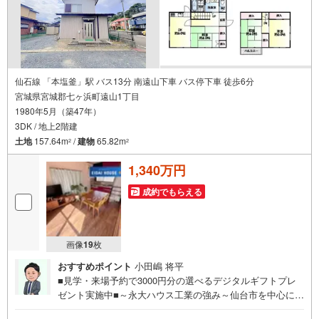
仙石線 「本塩釜」駅 バス13分 南遠山下車 バス停下車 徒歩6分
宮城県宮城郡七ヶ浜町遠山1丁目
1980年5月（築47年）
3DK / 地上2階建
土地
157.64m
/
建物
65.82m
2
2
1,340万円
成約でもらえる
画像
19
枚
おすすめポイント
小田嶋 将平
■見学・来場予約で3000円分の選べるデジタルギフトプレ
ゼント実施中■～永大ハウス工業の強み～仙台市を中心に宮
城県内の多数店舗で展開中！こちらでは当社の強みを大き