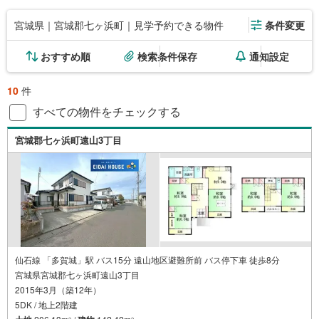
宮城県｜宮城郡七ヶ浜町｜見学予約できる物件
条件変更
おすすめ順
検索条件保存
通知設定
10
件
すべての物件をチェックする
宮城郡七ヶ浜町遠山3丁目
仙石線 「多賀城」駅 バス15分 遠山地区避難所前 バス停下車 徒歩8分
宮城県宮城郡七ヶ浜町遠山3丁目
2015年3月（築12年）
5DK / 地上2階建