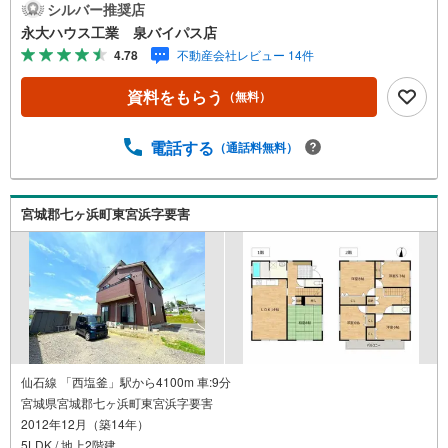
く2つに分けてご紹介！1.＜豊富な不動産知識＞戸建・マン
シルバー推奨店
ション・土地...と種別を問わず不動産を取り扱っておりま
永大ハウス工業 泉バイパス店
す。更に教育施設や商業施設、子育て環境や行政などの地
4.78
不動産会社レビュー 14件
域情報を総合し、お客様により良い物件選びをして頂ける
よう、しっかりとサポートさせて頂きます。2.＜経験豊富
資料をもらう
（無料）
なスタッフ＞当社では【購入】【売却】【引っ越し】【リ
フォーム】など住宅に関する様々なご質問はもちろん、ご
購入時に気になる住宅ローン各種税金についても、誠心誠
電話する
（通話料無料）
意ご説明させて頂きます。各店舗ではキッズスペースも完
備！お子様連れのご家族様で是非お越しください。営業時
間:10:00～18:00（定休日火・水曜日※店舗により変動あ
宮城郡七ヶ浜町東宮浜字要害
り）現地のご案内も可能ですので、どうぞお気軽にお問い
合わせください！
仙石線 「西塩釜」駅から4100m 車:9分
宮城県宮城郡七ヶ浜町東宮浜字要害
2012年12月（築14年）
5LDK / 地上2階建