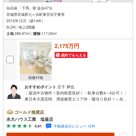
仙石線 「下馬」駅 徒歩47分
宮城県宮城郡七ヶ浜町東宮浜字要害
2012年12月（築14年）
5LDK / 地上2階建
土地
286.97m
/
建物
117.03m
2
2
2,175万円
成約でもらえる
画像
11
枚
おすすめポイント
庄子 舜也
・築浅中古物件！室内程度良好！・駐車台数4～5台可！・
東日本大震災時、津波被害エリア外・陽当り良好！～永大
ハウス工業の強み～仙台市を中心に宮城県内の多数店舗で
展開中！こちらでは当社の強みを大きく2つに分けてご紹
ゴールド推奨店
介！1.＜豊富な不動産知識＞戸建・マンション・土地...と
永大ハウス工業 塩釜店
種別を問わず不動産を取り扱っております。更に教育施設
4.91
不動産会社レビュー 12件
や商業施設、子育て環境や行政などの地域情報を総合し、
お客様により良い物件選びをして頂けるよう、しっかりと