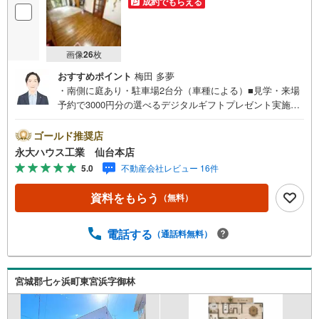
成約でもらえる
画像
26
枚
おすすめポイント
梅田 多夢
・南側に庭あり・駐車場2台分（車種による）■見学・来場
予約で3000円分の選べるデジタルギフトプレゼント実施中
■～永大ハウス工業の強み～仙台市を中心に宮城県内の多数
店舗で展開中！こちらでは当社の強みを大きく2つに分けて
ゴールド推奨店
ご紹介！1.＜豊富な不動産知識＞戸建・マンション・土
永大ハウス工業 仙台本店
地...と種別を問わず不動産を取り扱っております。更に教
5.0
不動産会社レビュー 16件
育施設や商業施設、子育て環境や行政などの地域情報を総
合し、お客様により良い物件選びをして頂けるよう、しっ
資料をもらう
（無料）
かりとサポートさせて頂きます。2.＜経験豊富なスタッフ
＞当社では【購入】【売却】【引っ越し】【リフォーム】
など住宅に関する様々なご質問はもちろん、ご購入時に気
電話する
（通話料無料）
になる住宅ローン各種税金についても、誠心誠意ご説明さ
せて頂きます。各店舗ではキッズスペースも完備！お子様
連れのご家族様で是非お越しください。営業時間:10:00～1
宮城郡七ヶ浜町東宮浜字御林
8:00（定休日火・水曜日※店舗により変動あり）現地のご案
内も可能ですので、どうぞお気軽にお問い合わせくださ
い！