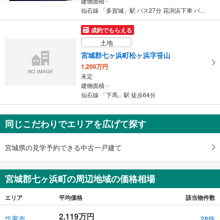
建物面積 -
仙石線 「多賀城」駅 バス27分 花渕浜下車 バス停下車 徒歩7分
成約でもらえる
土地
宮城郡七ヶ浜町松ヶ浜字笹山
1,200万円
未定
建物面積 -
仙石線 「下馬」駅 徒歩64分
同じこだわりでエリアを広げて探す
宮城県の見学予約できる中古一戸建て
宮城郡七ヶ浜町の周辺地域の価格相場
エリア
平均価格
該当物件数
2,119万円
塩竈市
28件