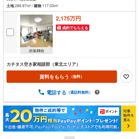
土地
286.97m
/
建物
117.03m
2
2
2,175万円
成約でもらえる
画像
28
枚
カチタス空き家相談部（東北エリア）
資料をもらう
（無料）
電話する
（通話料無料）