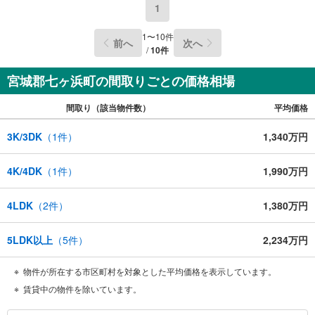
1
1
〜
10
件
前へ
次へ
/
10
件
宮城郡七ヶ浜町の間取りごとの価格相場
間取り（該当物件数）
平均価格
3K/3DK
（
1
件）
1,340万円
4K/4DK
（
1
件）
1,990万円
4LDK
（
2
件）
1,380万円
5LDK以上
（
5
件）
2,234万円
物件が所在する市区町村を対象とした平均価格を表示しています。
賃貸中の物件を除いています。