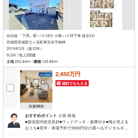
仙石線 「下馬」駅 バス18分 小畑 バス停下車 徒歩3分
宮城県宮城郡七ヶ浜町東宮浜字御林
2015年3月（築12年）
5LDK / 地上2階建
土地
202.44m
/
建物
125.84m
2
2
2,450万円
成約でもらえる
画像
36
枚
おすすめポイント
小原 柊哉
■築浅室内状況良好■ウッドデッキ・倉庫付き■海が見える
おうち■見学・来場予約で3000円分の選べるデジタルギフ
トプレゼント実施中■～永大ハウス工業の強み～仙台市を中