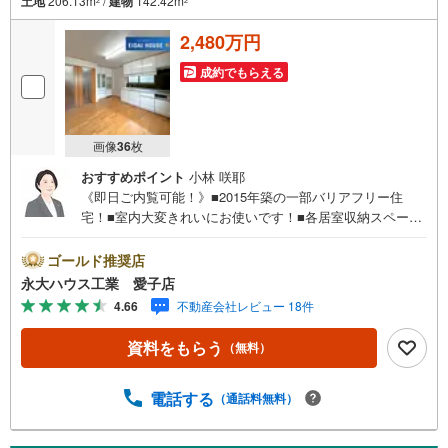
土地
206.13m
/
建物
142.42m
2
2
2,480万円
成約でもらえる
画像
36
枚
おすすめポイント
小林 咲耶
《即日ご内覧可能！》■2015年築の一部バリアフリー住
宅！■室内大変きれいにお使いです！■各居室収納スペース
完備！～永大ハウス工業の強み～仙台市を中心に宮城県内
の多数店舗で展開中！こちらでは当社の強みを大きく2つに
ゴールド推奨店
分けてご紹介！1.＜豊富な不動産知識＞戸建・マンショ
永大ハウス工業 愛子店
ン・土地…と種別を問わず不動産を取り扱っております。
4.66
不動産会社レビュー 18件
さらに教育施設や商業施設、子育て環境や行政などの地域
情報を総合し、お客様により良い物件選びをしていただけ
資料をもらう
（無料）
るよう、しっかりとサポートさせていただきます。2.＜経
験豊富なスタッフ＞当社では【購入】【売却】【引っ越
し】【リフォーム】など住宅に関する様々なご相談はもち
電話する
（通話料無料）
ろん、ご購入時に気になる住宅ローンや各種税金について
も、誠心誠意ご説明させていただきます。各店舗ではキッ