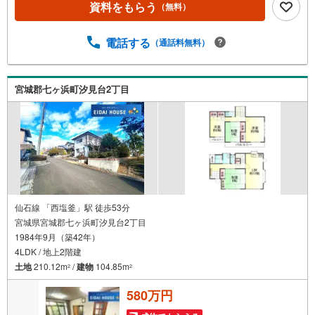
資料をもらう
（無料）
富なスタッフ＞当社では【購入】【売却】【引っ越し】
【リフォーム】など住宅に関する様々なご相談はもちろ
ん、ご購入時に気になる住宅ローンや各種税金について
電話する
（通話料無料）
も、誠心誠意ご説明させていただきます。各店舗ではキッ
ズスペースも完備！お子様連れのご家族皆様で、ぜひお越
しください。営業時間:10:00～18:00（定休日:火・水曜日
宮城郡七ヶ浜町汐見台2丁目
現地のご案内も可能ですので、どうぞお気軽にお問い合わ
せください！
仙石線 「西塩釜」駅 徒歩53分
宮城県宮城郡七ヶ浜町汐見台2丁目
1984年9月（築42年）
4LDK / 地上2階建
土地
210.12m
/
建物
104.85m
2
2
580万円