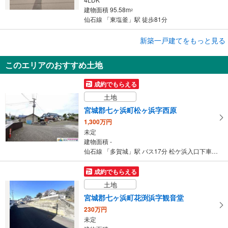
建物面積 95.58m
2
仙石線 「東塩釜」駅 徒歩81分
成約でもらえる
新築一戸建てをもっと見る
新築一戸建て
このエリアのおすすめ土地
宮城郡七ヶ浜町汐見台7丁目
2,580万円
成約でもらえる
4LDK
土地
建物面積 98.82m
2
仙石線 「東塩釜」駅 徒歩81分
宮城郡七ヶ浜町松ヶ浜字西原
1,300万円
未定
建物面積 -
仙石線 「多賀城」駅 バス17分 松ケ浜入口下車 バス停下車 徒歩7分
成約でもらえる
土地
宮城郡七ヶ浜町花渕浜字観音堂
230万円
未定