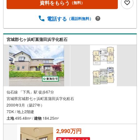
資料をもらう
（無料）
サポートさせて頂きます。2.＜経験豊富なスタッフ＞当社
では【購入】【売却】【引っ越し】【リフォーム】など住
宅に関する様々なご質問はもちろん、ご購入時に気になる
電話する
（通話料無料）
住宅ローン各種税金についても、誠心誠意ご説明させて頂
きます。各店舗ではキッズスペースも完備！お子様連れの
ご家族様で是非お越しください。営業時間:10:00～18:00
宮城郡七ヶ浜町菖蒲田浜字化粧石
（定休日火・水曜日※店舗により変動あり）現地のご案内も
可能ですので、どうぞお気軽にお問い合わせください！
仙石線 「下馬」駅 徒歩67分
宮城県宮城郡七ヶ浜町菖蒲田浜字化粧石
2000年3月（築27年）
7DK / 地上2階建
土地
495.48m
/
建物
184.25m
2
2
2,990万円