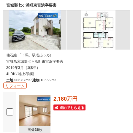
ズスペースも完備！お子様連れのご家族皆様で、ぜひお越
宮城郡七ヶ浜町東宮浜字要害
しください。営業時間:10:00～18:00（定休日:火・水曜日
※店舗により変動あり）現地のご案内も可能ですので、どう
ぞお気軽にお問い合わせください！
仙石線 「下馬」駅 徒歩50分
宮城県宮城郡七ヶ浜町東宮浜字要害
2019年3月（築8年）
4LDK / 地上2階建
土地
206.87m
/
建物
105.99m
2
2
リフォーム
2,180万円
成約でもらえる
画像
36
枚