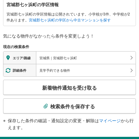
宮
宮城郡七ヶ浜町の学区情報
城
宮城郡七ヶ浜町の学区情報は公開されています。小学校が3件、中学校が2
郡
件あります。
宮城郡七ヶ浜町の学区から中古マンションを探す
七
ヶ
浜
気になる物件がなかったら
条件を変更しよう！
町
現在の検索条件
に
関
宮城県｜宮城郡七ヶ浜町
エリア/路線
す
る
見学予約できる物件
詳細条件
情
こ
報
新着物件通知を受け取る
の
検
索
検索条件を保存する
条
件
保存した条件の確認・通知設定の変更・解除は
マイページ
から行
で
えます。
通
知