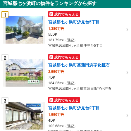
宮城郡七ヶ浜町の物件をランキングから探す
を
受
1
成約でもらえる
け
宮城郡七ヶ浜町汐見台5丁目
取
1,380万円
る
5LDK
・
131.79m
（登記）
2
条
宮城県宮城郡七ヶ浜町汐見台5丁目
件
を
2
成約でもらえる
マ
宮城郡七ヶ浜町菖蒲田浜字化粧石
イ
2,990万円
ペ
7DK
ー
184.25m
（登記）
2
宮城県宮城郡七ヶ浜町菖蒲田浜字化粧石
ジ
に
3
成約でもらえる
保
宮城郡七ヶ浜町汐見台2丁目
存
す
1,990万円
4DK
る
102.68m
（登記）
2