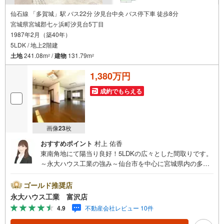
仙石線 「多賀城」駅 バス22分 汐見台中央 バス停下車 徒歩8分
宮城県宮城郡七ヶ浜町汐見台5丁目
1987年2月（築40年）
5LDK / 地上2階建
土地
241.08m
/
建物
131.79m
2
2
1,380万円
成約でもらえる
画像
23
枚
おすすめポイント
村上 佑香
東南角地にて陽当り良好！5LDKの広々とした間取りです。
～永大ハウス工業の強み～仙台市を中心に宮城県内の多数
店舗で展開中！こちらでは当社の強みを大きく2つに分けて
ご紹介！1.＜豊富な不動産知識＞戸建・マンション・土
ゴールド推奨店
地…と種別を問わず不動産を取り扱っております。さらに
永大ハウス工業 富沢店
教育施設や商業施設、子育て環境や行政などの地域情報を
4.9
不動産会社レビュー 10件
総合し、お客様により良い物件選びをしていただけるよ
う、しっかりとサポートさせていただきます。2.＜経験豊