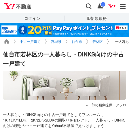
Yahoo!不動産
検索
通知
i
ログイン
ID新規取得
中古一戸建て
宮城県
仙台市
若林区
一人暮ら
仙台市若林区の一人暮らし・DINKS向けの中古
一戸建て
一部の画像提供：アフロ
一人暮らし・DINKS向けの中古一戸建てとしてワンルーム 、
1K/1DK/1LDK、 2K/2DK/2LDKの間取りをセレクト。一人暮らし・DINKS
向けの理想の中古一戸建てをYahoo!不動産で見つけましょう。