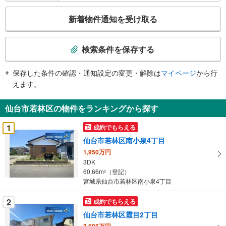
報
こ
新着物件通知を受け取る
の
検
索
検索条件を保存する
条
件
保存した条件の確認・通知設定の変更・解除は
マイページ
から行
で
えます。
通
知
仙台市若林区の物件をランキングから探す
を
受
1
成約でもらえる
け
仙台市若林区南小泉4丁目
取
1,950万円
る
3DK
・
60.66m
（登記）
2
条
宮城県仙台市若林区南小泉4丁目
件
を
2
成約でもらえる
マ
仙台市若林区霞目2丁目
イ
3,698万円