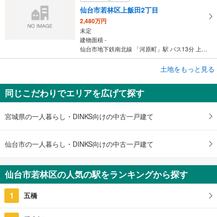
仙台市若林区上飯田2丁目
2,480万円
未定
建物面積 -
仙台市地下鉄南北線 「河原町」駅 バス13分 上飯田二丁目 バス停下車 徒歩4分
成約でもらえる
土地をもっと見る
土地
同じこだわりでエリアを広げて探す
仙台市若林区沖野6丁目
2,780万円
未定
宮城県の一人暮らし・DINKS向けの中古一戸建て
建物面積 -
東北本線 「仙台」駅 バス22分 沖野小学校前 バス停下車 徒歩7分
仙台市の一人暮らし・DINKS向けの中古一戸建て
仙台市若林区の人気の駅をランキングから探す
1
五橋