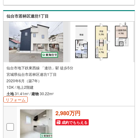
も、誠心誠意ご説明させていただきます。各店舗ではキッ
ズスペースも完備！お子様連れのご家族皆様で、ぜひお越
しください。営業時間:10:00～18:00（定休日:火・水曜日
仙台市若林区連坊1丁目
※店舗により変動あり）現地のご案内も可能ですので、どう
ぞお気軽にお問い合わせください！
仙台市地下鉄東西線 「連坊」駅 徒歩5分
宮城県仙台市若林区連坊1丁目
2020年6月（築7年）
1DK / 地上2階建
土地
31.41m
/
建物
30.22m
2
2
リフォーム
2,980万円
成約でもらえる