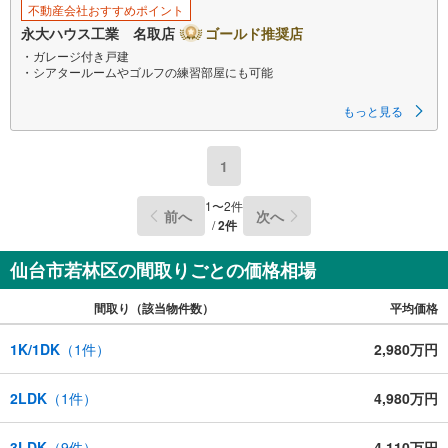
不動産会社おすすめポイント
永大ハウス工業 名取店
ゴールド推奨店
・ガレージ付き戸建
・シアタールームやゴルフの練習部屋にも可能
～永大ハウス工業の強み～
もっと見る
仙台市を中心に宮城県内の多数店舗で展開中！
こちらでは当社の強みを大きく2つに分けてご紹介！
1
1.
＜豊富な不動産知識＞
戸建・マンション・土地…と種別を問わず不動産を取り扱っております。
1
〜
2
件
前へ
次へ
さらに教育施設や商業施設、子育て環境や行政などの地域情報を総合し、
/
2
件
お客様により良い物件選びをしていただけるよう、しっかりとサポートさ
せていただきます。
仙台市若林区の間取りごとの価格相場
2.
＜経験豊富なスタッフ＞
間取り（該当物件数）
平均価格
当社では【購入】【売却】【引っ越し】【リフォーム】など住宅に関する
様々なご相談はもちろん、
ご購入時に気になる住宅ローンや各種税金についても、誠心誠意ご説明さ
1K/1DK
（
1
件）
2,980万円
せていただきます。
各店舗ではキッズスペースも完備！お子様連れのご家族皆様で、ぜひお越
2LDK
（
1
件）
4,980万円
しください。
営業時間:10:00～18:00（定休日:火・水曜日 ※店舗により変動あり）
3LDK
（
9
件）
4,110万円