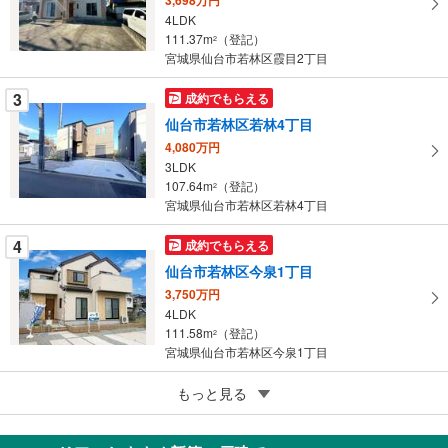
ペ
4LDK
ー
111.37m
（登記）
2
宮城県仙台市若林区霞目2丁目
ジ
に
3
成約でもらえる
保
仙台市若林区若林4丁目
存
す
4,080万円
3LDK
る
107.64m
（登記）
2
宮城県仙台市若林区若林4丁目
4
成約でもらえる
仙台市若林区今泉1丁目
3,750万円
4LDK
111.58m
（登記）
2
宮城県仙台市若林区今泉1丁目
5
もっと見る
成約でもらえる
仙台市若林区南小泉3丁目
3,480万円