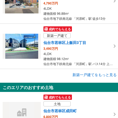
4,790万円
4LDK
建物面積 96.88m
2
仙台市地下鉄南北線 「河原町」駅 徒歩13分
成約でもらえる
新築一戸建て
仙台市若林区上飯田3丁目
3,490万円
4LDK
建物面積 98.12m
2
仙台市地下鉄南北線 「河原町」駅 バス14分 上飯田4丁目 バス停下車 徒歩5分
成約でもらえる
新築一戸建てをもっと見る
新築一戸建て
このエリアのおすすめ土地
仙台市若林区若林5丁目
3,799万円
成約でもらえる
4LDK
土地
建物面積 102.37m
2
仙台市地下鉄南北線 「長町一丁目」駅 徒歩22分
仙台市若林区成田町
6,800万円