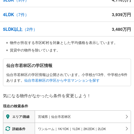
現地のご案内も可能ですので、どうぞお気軽にお問い合わせください！
4LDK
（
7
件）
3,939万円
5LDK以上
（
2
件）
3,480万円
物件が所在する市区町村を対象とした平均価格を表示しています。
賃貸中の物件を除いています。
仙
仙台市若林区の学区情報
台
仙台市若林区の学区情報は公開されています。小学校が13件、中学校が6件
市
あります。
仙台市若林区の学区から中古マンションを探す
若
林
区
気になる物件がなかったら
条件を変更しよう！
に
現在の検索条件
関
す
宮城県｜仙台市若林区
エリア/路線
る
情
ワンルーム｜1K/1DK｜1LDK｜2K/2DK｜2LDK
詳細条件