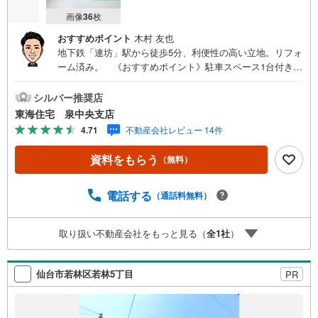
画像
36
枚
おすすめポイント
木村 友也
地下鉄「連坊」駅から徒歩5分、利便性の高い立地。リフォ
ーム済み。 《おすすめポイント》駐車スペース1台付き、
都市部でも車を持てる安心感。南向き＆角地、光と風をた
っぷり感じる住まい。オール電化＆IHキッチン、快適で経
シルバー推奨店
済的な暮らし。コンパクトな1DK、シンプルで心地よい間
東海住宅 泉中央支店
取り。《周辺環境》みやぎ生協 新寺店徒歩11分。《ご予
4.71
不動産会社レビュー 14件
約・ご案内について》お仕事終わりや、ご出勤前などの早
朝・夜間の営業時間外でもあなたのご要望に合わせて、ご
資料をもらう
（無料）
対応させて頂きます！《ご相談・ご案内の目安》住宅ロー
ン相談のみ 約30分ご希望の条件などのお打合せ 約1時間
お家の見学 約1時間～約2時間 ※1件～3件ご見学の場合
電話する
（通話料無料）
現地お待ち合わせでのご案内も対応可能
取り扱い不動産会社をもっと見る（
全
1
社
）
仙台市若林区若林5丁目
PR