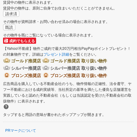
賃貸中の物件に表示されます。
賃貸中の物件は、原則ご自身でお住まいいただくことができません。
請求済
その物件が資料請求・お問い合わせ済みの場合に表示されます。
既読
その物件を既にご覧になっている場合に表示されます。
成約でもらえる
【Yahoo!不動産】物件ご成約で最大20万円相当PayPayポイントプレゼント！
の対象物件です。詳細は
プレゼント詳細
をご覧ください。
ゴールド推奨店
ゴールド推奨店 取り扱い物件
シルバー推奨店
シルバー推奨店 取り扱い物件
ブロンズ推奨店
ブロンズ推奨店 取り扱い物件
広告商品を購入している不動産会社のうち、物件情報の正確性、法令遵守、ヤ
フー不動産における成約実績等、当社所定の基準を満たした優良な店舗運営を
実践していると認めた不動産会社（もしくは当該認定を受けた不動産会社の取
扱物件）に表示されます。
タップすると用語の意味が書かれたポップアップが開きます。
PRマークについて