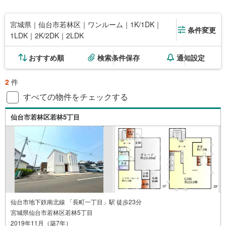
宮城県｜仙台市若林区｜ワンルーム｜1K/1DK｜
条件変更
1LDK｜2K/2DK｜2LDK
おすすめ順
検索条件保存
通知設定
2
件
すべての物件をチェックする
仙台市若林区若林5丁目
仙台市地下鉄南北線 「長町一丁目」駅 徒歩23分
宮城県仙台市若林区若林5丁目
2019年11月（築7年）