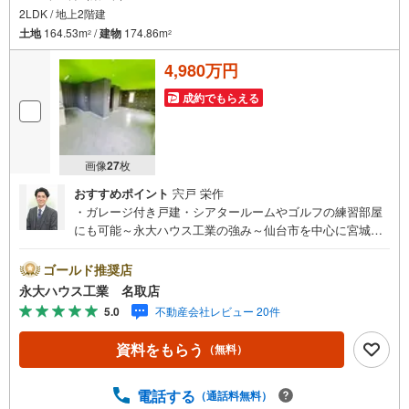
2LDK / 地上2階建
土地
164.53m
/
建物
174.86m
2
2
4,980万円
成約でもらえる
画像
27
枚
おすすめポイント
宍戸 栄作
・ガレージ付き戸建・シアタールームやゴルフの練習部屋
にも可能～永大ハウス工業の強み～仙台市を中心に宮城県
内の多数店舗で展開中！こちらでは当社の強みを大きく2つ
に分けてご紹介！1.＜豊富な不動産知識＞戸建・マンショ
ゴールド推奨店
ン・土地…と種別を問わず不動産を取り扱っております。
永大ハウス工業 名取店
さらに教育施設や商業施設、子育て環境や行政などの地域
5.0
不動産会社レビュー 20件
情報を総合し、お客様により良い物件選びをしていただけ
るよう、しっかりとサポートさせていただきます。2.＜経
資料をもらう
（無料）
験豊富なスタッフ＞当社では【購入】【売却】【引っ越
し】【リフォーム】など住宅に関する様々なご相談はもち
ろん、ご購入時に気になる住宅ローンや各種税金について
電話する
（通話料無料）