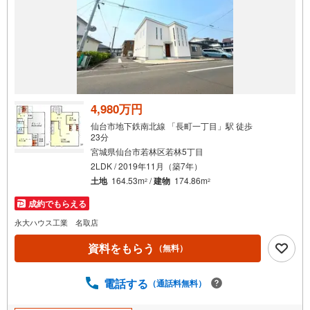
4,980万円
仙台市地下鉄南北線 「長町一丁目」駅 徒歩
23分
宮城県仙台市若林区若林5丁目
2LDK / 2019年11月（築7年）
土地
164.53m
/
建物
174.86m
2
2
成約でもらえる
永大ハウス工業 名取店
資料をもらう
（無料）
電話する
（通話料無料）