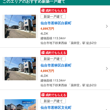
このエリアのおすすめ新築一戸建て
3LDK
78.24m
（登記）
2
成約でもらえる
宮城県仙台市若林区南小泉3丁目
新築一戸建て
仙台市若林区白萩町
4,899万円
4LDK
建物面積 113.34m
2
仙台市地下鉄東西線 「薬師堂」駅 徒歩2分
成約でもらえる
新築一戸建て
仙台市若林区白萩町
4,899万円
4LDK
建物面積 113.34m
2
仙台市地下鉄東西線 「薬師堂」駅 徒歩2分
成約でもらえる
新築一戸建て
仙台市若林区文化町