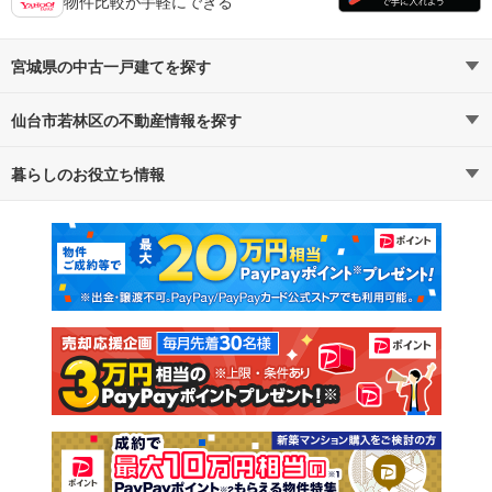
物件比較が手軽にできる
宮城県の中古一戸建てを探す
仙台市若林区の不動産情報を探す
路線・駅から探す
地域から探す
暮らしのお役立ち情報
不動産・住宅
賃貸住宅
通勤・通学時間から探す
地図から探す
マンションカタログ
教えて！住まいの先生
新築マンション
中古マンション
新築一戸建て
中古一戸建て
注文住宅
土地
売却査定