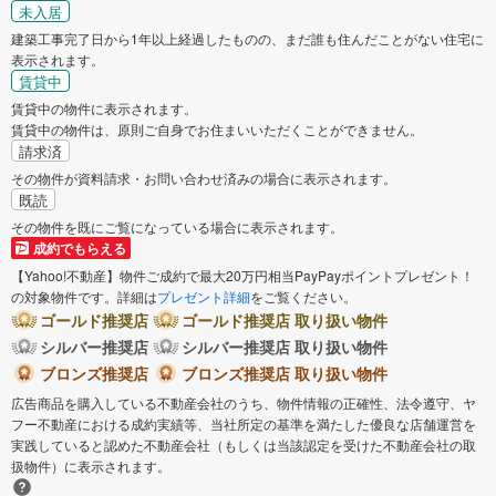
未入居
宮城郡利府町
黒川郡大和町
建築工事完了日から1年以上経過したものの、まだ誰も住んだことがない住宅に
表示されます。
賃貸中
黒川郡大郷町
黒川郡大衡村
賃貸中の物件に表示されます。
賃貸中の物件は、原則ご自身でお住まいいただくことができません。
加美郡加美町
遠田郡涌谷町
請求済
その物件が資料請求・お問い合わせ済みの場合に表示されます。
既読
遠田郡美里町
その物件を既にご覧になっている場合に表示されます。
成約でもらえる
【Yahoo!不動産】物件ご成約で最大20万円相当PayPayポイントプレゼント！
の対象物件です。詳細は
プレゼント詳細
をご覧ください。
ゴールド推奨店
ゴールド推奨店 取り扱い物件
シルバー推奨店
シルバー推奨店 取り扱い物件
ブロンズ推奨店
ブロンズ推奨店 取り扱い物件
広告商品を購入している不動産会社のうち、物件情報の正確性、法令遵守、ヤ
フー不動産における成約実績等、当社所定の基準を満たした優良な店舗運営を
実践していると認めた不動産会社（もしくは当該認定を受けた不動産会社の取
扱物件）に表示されます。