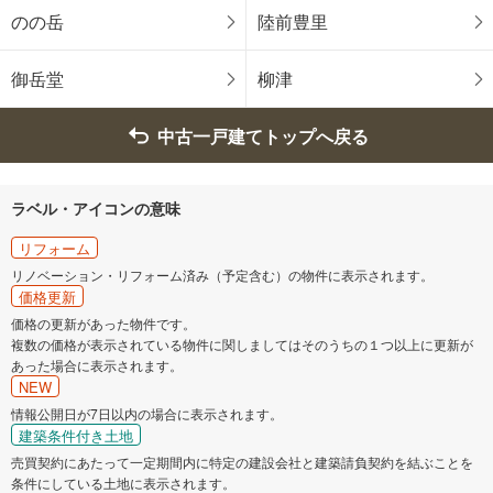
名取市
角田市
のの岳
陸前豊里
多賀城市
岩沼市
御岳堂
柳津
登米市
栗原市
中古一戸建てトップへ戻る
東松島市
大崎市
ラベル・アイコンの意味
富谷市
刈田郡蔵王町
リフォーム
リノベーション・リフォーム済み（予定含む）の物件に表示されます。
柴田郡大河原町
柴田郡村田町
価格更新
価格の更新があった物件です。
複数の価格が表示されている物件に関しましてはそのうちの１つ以上に更新が
柴田郡柴田町
柴田郡川崎町
あった場合に表示されます。
NEW
亘理郡亘理町
亘理郡山元町
情報公開日が7日以内の場合に表示されます。
建築条件付き土地
売買契約にあたって一定期間内に特定の建設会社と建築請負契約を結ぶことを
宮城郡松島町
宮城郡七ヶ浜町
条件にしている土地に表示されます。