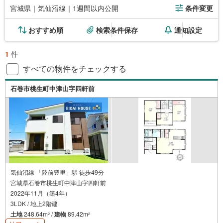
宮城県｜気仙沼線｜1週間以内公開
条件変更
おすすめ順
検索条件保存
通知設定
1
件
すべての物件をチェックする
石巻市桃生町中津山字四軒前
気仙沼線 「陸前豊里」駅 徒歩49分
宮城県石巻市桃生町中津山字四軒前
2022年11月（築4年）
3LDK / 地上2階建
土地
248.64m
/
建物
89.42m
2
2