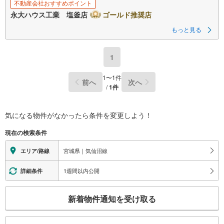
不動産会社おすすめポイント
永大ハウス工業 塩釜店
ゴールド推奨店
もっと見る
1
1
〜
1
件
前へ
次へ
/
1
件
気になる物件がなかったら
条件を変更しよう！
現在の検索条件
宮城県｜気仙沼線
エリア/路線
1週間以内公開
詳細条件
こ
新着物件通知を受け取る
の
検