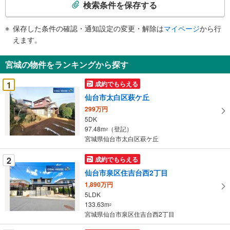
索
検索条件を保存する
条
件
保存した条件の確認・通知設定の変更・解除は
マイページ
から行
で
えます。
通
知
宮城の物件をランキングから探す
を
受
1
成約でもらえる
け
仙台市太白区萩ケ丘
取
299万円
る
5DK
・
97.48m
（登記）
2
条
宮城県仙台市太白区萩ケ丘
件
を
2
成約でもらえる
マ
仙台市泉区住吉台西2丁目
イ
1,890万円
ペ
5LDK
ー
133.63m
2
宮城県仙台市泉区住吉台西2丁目
ジ
に