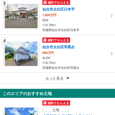
2
成約でもらえる
保
仙台市太白区日本平
存
す
1,000万円
5DK
る
110.79m
2
宮城県仙台市太白区日本平
4
成約でもらえる
仙台市太白区羽黒台
690万円
4LDK
116.75m
2
宮城県仙台市太白区羽黒台
5
もっと見る
成約でもらえる
登米市東和町米谷字古舘
1,299万円
このエリアのおすすめ土地
6LDK
124.78m
2
成約でもらえる
宮城県登米市東和町米谷字古舘
土地