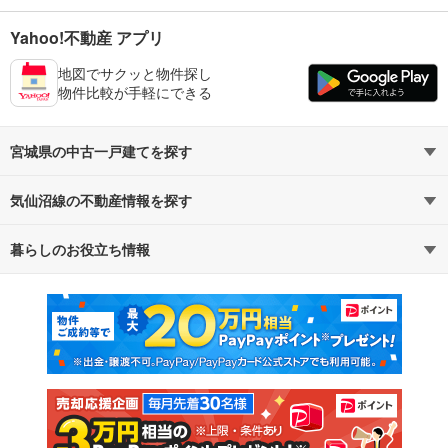
Yahoo!不動産 アプリ
地図でサクッと物件探し
物件比較が手軽にできる
宮城県の中古一戸建てを探す
気仙沼線の不動産情報を探す
路線・駅から探す
地域から探す
暮らしのお役立ち情報
不動産・住宅
賃貸住宅
通勤・通学時間から探す
地図から探す
マンションカタログ
教えて！住まいの先生
新築マンション
中古マンション
新築一戸建て
中古一戸建て
注文住宅
土地