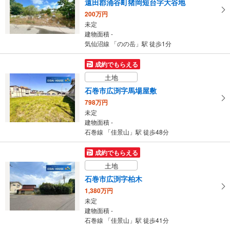
遠田郡涌谷町猪岡短台字大谷地
200万円
未定
建物面積 -
気仙沼線 「のの岳」駅 徒歩1分
成約でもらえる
土地
石巻市広渕字馬場屋敷
798万円
未定
建物面積 -
石巻線 「佳景山」駅 徒歩48分
成約でもらえる
土地
石巻市広渕字柏木
1,380万円
未定
建物面積 -
石巻線 「佳景山」駅 徒歩41分