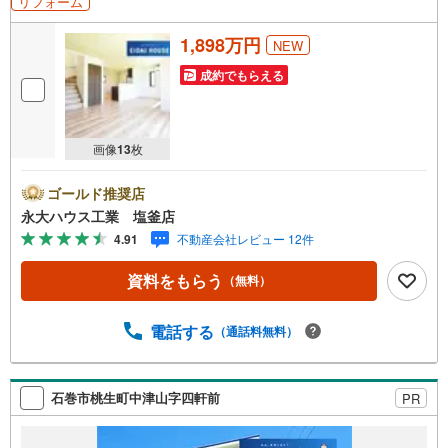
リフォーム
1,898万円
NEW
成約でもらえる
画像
13
枚
ゴールド推奨店
永大ハウス工業 塩釜店
4.91
不動産会社レビュー 12件
資料をもらう
（無料）
電話する
（通話料無料）
石巻市桃生町中津山字四軒前
PR