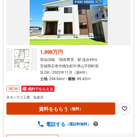
1,898万円
気仙沼線 「陸前豊里」駅 徒歩49分
宮城県石巻市桃生町中津山字四軒前
3LDK / 2022年11月（築4年）
土地
248.64m
/
建物
89.42m
2
2
NEW
成約でもらえる
永大ハウス工業 塩釜店
資料をもらう
（無料）
電話する
（通話料無料）