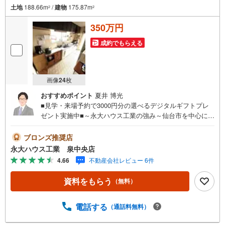
土地
188.66m
/
建物
175.87m
2
2
350万円
成約でもらえる
画像
24
枚
おすすめポイント
夏井 博光
■見学・来場予約で3000円分の選べるデジタルギフトプレ
ゼント実施中■～永大ハウス工業の強み～仙台市を中心に宮
城県内の多数店舗で展開中！こちらでは当社の強みを大き
く2つに分けてご紹介！1.＜豊富な不動産知識＞戸建・マン
ブロンズ推奨店
ション・土地...と種別を問わず不動産を取り扱っておりま
永大ハウス工業 泉中央店
す。更に教育施設や商業施設、子育て環境や行政などの地
4.66
不動産会社レビュー 6件
域情報を総合し、お客様により良い物件選びをして頂ける
よう、しっかりとサポートさせて頂きます。2.＜経験豊富
資料をもらう
（無料）
なスタッフ＞当社では【購入】【売却】【引っ越し】【リ
フォーム】など住宅に関する様々なご質問はもちろん、ご
購入時に気になる住宅ローン各種税金についても、誠心誠
電話する
（通話料無料）
意ご説明させて頂きます。各店舗ではキッズスペースも完