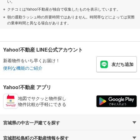
い。
クチコミはYahoo!不動産が独自で収集したものを表示しています。
朝の通勤ラッシュ時の所要時間ではありません。時間帯などによっては実際
の乗車時間と異なる場合があります。
Yahoo!不動産 LINE公式アカウント
新着物件をいち早くお届け！
友だち追加
便利な機能のご紹介
Yahoo!不動産 アプリ
地図でサクッと物件探し
物件比較が手軽にできる
宮城県の中古一戸建てを探す
宮城郡松島町の不動産情報を探す
路線・駅から探す
地域から探す