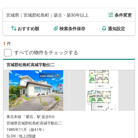
宮城県｜宮城郡松島町｜築古・築30年以上
条件変更
おすすめ順
検索条件保存
通知設定
1
件
すべての物件をチェックする
宮城郡松島町高城字動伝二
東北本線 「愛宕」駅 徒歩5分
宮城県宮城郡松島町高城字動伝二
1985年11月（築41年）
5LDK / 地上2階建