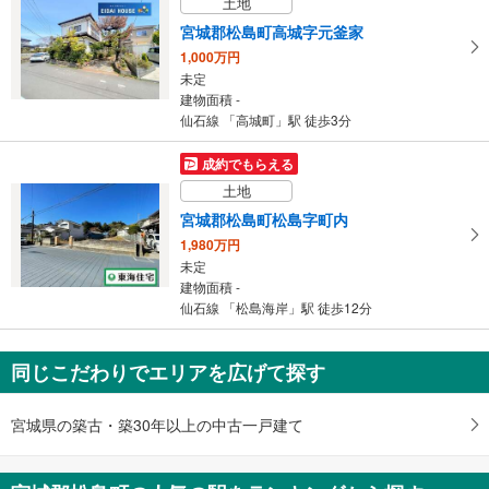
土地
宮城郡松島町高城字元釜家
1,000万円
未定
建物面積 -
仙石線 「高城町」駅 徒歩3分
成約でもらえる
土地
宮城郡松島町松島字町内
1,980万円
未定
建物面積 -
仙石線 「松島海岸」駅 徒歩12分
同じこだわりでエリアを広げて探す
宮城県の築古・築30年以上の中古一戸建て