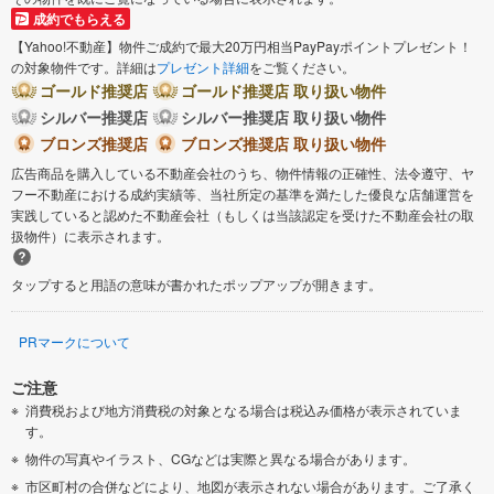
成約でもらえる
【Yahoo!不動産】物件ご成約で最大20万円相当PayPayポイントプレゼント！
の対象物件です。詳細は
プレゼント詳細
をご覧ください。
ゴールド推奨店
ゴールド推奨店 取り扱い物件
シルバー推奨店
シルバー推奨店 取り扱い物件
ブロンズ推奨店
ブロンズ推奨店 取り扱い物件
広告商品を購入している不動産会社のうち、物件情報の正確性、法令遵守、ヤ
フー不動産における成約実績等、当社所定の基準を満たした優良な店舗運営を
実践していると認めた不動産会社（もしくは当該認定を受けた不動産会社の取
扱物件）に表示されます。
タップすると用語の意味が書かれたポップアップが開きます。
PRマークについて
ご注意
消費税および地方消費税の対象となる場合は税込み価格が表示されていま
す。
物件の写真やイラスト、CGなどは実際と異なる場合があります。
市区町村の合併などにより、地図が表示されない場合があります。ご了承く