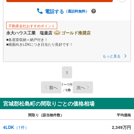
電話する
（通話料無料）
不動産会社おすすめポイント
永大ハウス工業 塩釜店
ゴールド推奨店
■各居室収納＋納戸付き！
■南面向きLDKにつき日当たり良好です！
～永大ハウス工業の強み～
もっと見る
仙台市を中心に宮城県内の多数店舗で展開中！
こちらでは当社の強みを大きく2つに分けてご紹介！
1.
1
＜豊富な不動産知識＞
戸建・マンション・土地…と種別を問わず不動産を取り扱っております。
さらに教育施設や商業施設、子育て環境や行政などの地域情報を総合し、
1
〜
1
件
前へ
次へ
お客様により良い物件選びをしていただけるよう、しっかりとサポートさ
/
1
件
せていただきます。
2.
＜経験豊富なスタッフ＞
宮城郡松島町の間取りごとの価格相場
当社では【購入】【売却】【引っ越し】【リフォーム】など住宅に関する
様々なご相談はもちろん、
間取り（該当物件数）
平均価格
ご購入時に気になる住宅ローンや各種税金についても、誠心誠意ご説明さ
せていただきます。
各店舗ではキッズスペースも完備！お子様連れのご家族皆様で、ぜひお越
4LDK
（
1
件）
2,349万円
しください。