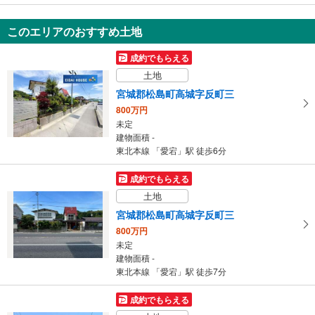
に
保
このエリアのおすすめ土地
存
す
成約でもらえる
る
土地
宮城郡松島町高城字反町三
800万円
未定
建物面積 -
東北本線 「愛宕」駅 徒歩6分
成約でもらえる
土地
宮城郡松島町高城字反町三
800万円
未定
建物面積 -
東北本線 「愛宕」駅 徒歩7分
成約でもらえる