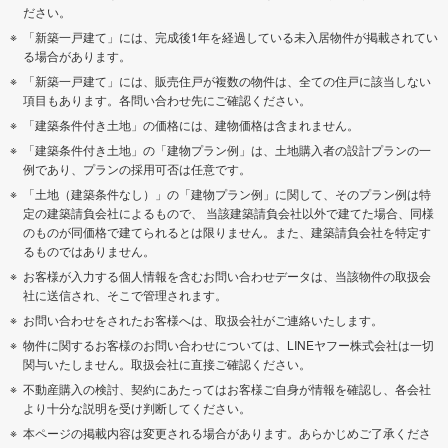
ださい。
「新築一戸建て」には、完成後1年を経過している未入居物件が掲載されてい
る場合があります。
「新築一戸建て」には、販売住戸が複数の物件は、全ての住戸に該当しない
項目もあります。各問い合わせ先にご確認ください。
「建築条件付き土地」の価格には、建物価格は含まれません。
「建築条件付き土地」の「建物プラン例」は、土地購入者の設計プランの一
例であり、プランの採用可否は任意です。
「土地（建築条件なし）」の「建物プラン例」に関して、そのプラン例は特
定の建築請負会社によるもので、 当該建築請負会社以外で建てた場合、同様
のものが同価格で建てられるとは限りません。また、建築請負会社を特定す
るものではありません。
お客様が入力する個人情報を含むお問い合わせデータは、当該物件の取扱会
社に送信され、そこで管理されます。
お問い合わせをされたお客様へは、取扱会社がご連絡いたします。
物件に関するお客様のお問い合わせについては、LINEヤフー株式会社は一切
関与いたしません。取扱会社に直接ご確認ください。
不動産購入の検討、契約にあたってはお客様ご自身が情報を確認し、各会社
より十分な説明を受け判断してください。
本ページの掲載内容は変更される場合があります。あらかじめご了承くださ