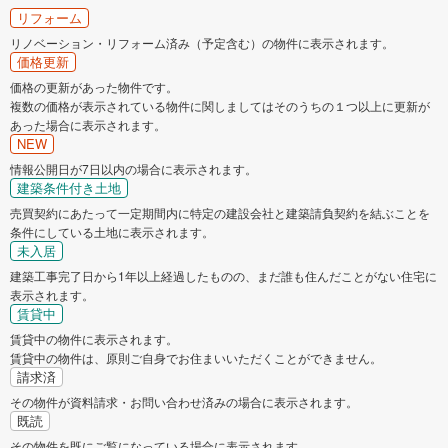
リフォーム
リノベーション・リフォーム済み（予定含む）の物件に表示されます。
価格更新
価格の更新があった物件です。
複数の価格が表示されている物件に関しましてはそのうちの１つ以上に更新が
あった場合に表示されます。
NEW
情報公開日が7日以内の場合に表示されます。
建築条件付き土地
売買契約にあたって一定期間内に特定の建設会社と建築請負契約を結ぶことを
条件にしている土地に表示されます。
未入居
建築工事完了日から1年以上経過したものの、まだ誰も住んだことがない住宅に
表示されます。
賃貸中
賃貸中の物件に表示されます。
賃貸中の物件は、原則ご自身でお住まいいただくことができません。
請求済
その物件が資料請求・お問い合わせ済みの場合に表示されます。
既読
その物件を既にご覧になっている場合に表示されます。