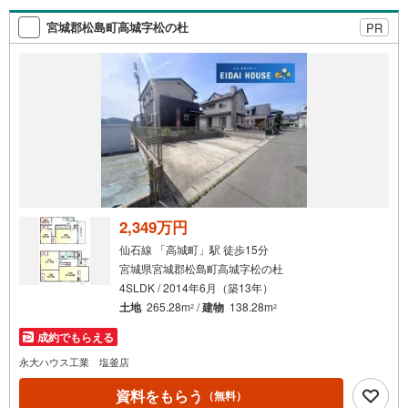
備！お子様連れのご家族様で是非お越しください。営業時
間:10:00～18:00（定休日火・水曜日※店舗により変動あ
宮城郡松島町高城字松の杜
PR
り）現地のご案内も可能ですので、どうぞお気軽にお問い
合わせください！
2,349万円
仙石線 「高城町」駅 徒歩15分
宮城県宮城郡松島町高城字松の杜
4SLDK / 2014年6月（築13年）
土地
265.28m
/
建物
138.28m
2
2
成約でもらえる
永大ハウス工業 塩釜店
資料をもらう
（無料）