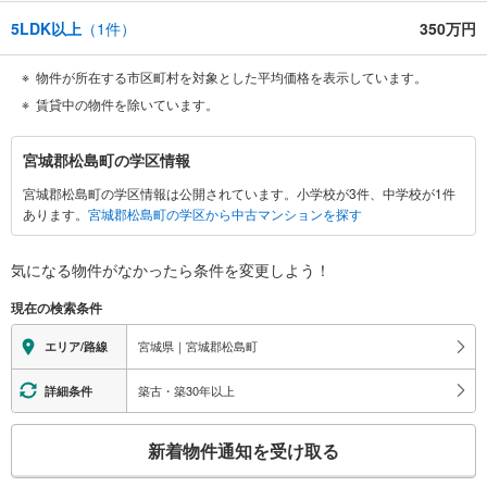
営業時間:10:00～18:00（定休日:火・水曜日 ※店舗により変動あり）
現地のご案内も可能ですので、どうぞお気軽にお問い合わせください！
5LDK以上
（
1
件）
350万円
物件が所在する市区町村を対象とした平均価格を表示しています。
賃貸中の物件を除いています。
宮
宮城郡松島町の学区情報
城
宮城郡松島町の学区情報は公開されています。小学校が3件、中学校が1件
郡
あります。
宮城郡松島町の学区から中古マンションを探す
松
島
町
気になる物件がなかったら
条件を変更しよう！
に
現在の検索条件
関
す
宮城県｜宮城郡松島町
エリア/路線
る
情
築古・築30年以上
詳細条件
報
こ
新着物件通知を受け取る
の
検