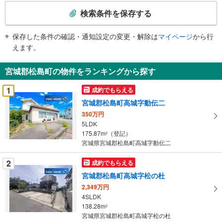
索
検索条件を保存する
条
件
保存した条件の確認・通知設定の変更・解除は
マイページ
から行
で
えます。
通
知
宮城郡松島町の物件をランキングから探す
を
受
1
成約でもらえる
け
宮城郡松島町高城字動伝二
取
350万円
る
5LDK
・
175.87m
（登記）
2
条
宮城県宮城郡松島町高城字動伝二
件
を
2
成約でもらえる
マ
宮城郡松島町高城字松の杜
イ
2,349万円
ペ
4SLDK
ー
138.28m
2
宮城県宮城郡松島町高城字松の杜
ジ