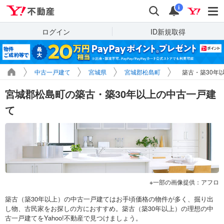
Yahoo!不動産
検索
通知
i
ログイン
ID新規取得
中古一戸建て
宮城県
宮城郡松島町
築古・築30年
宮城郡松島町の築古・築30年以上の中古一戸建
て
一部の画像提供：アフロ
築古（築30年以上）の中古一戸建てはお手頃価格の物件が多く、掘り出
し物、古民家をお探しの方におすすめ。築古（築30年以上）の理想の中
古一戸建てをYahoo!不動産で見つけましょう。