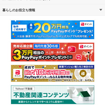
暮らしのお役立ち情報
不動産・住宅
賃貸住宅
通勤・通学時間から探す
地図から探す
マンションカタログ
教えて！住まいの先生
新築マンション
中古マンション
新築一戸建て
中古一戸建て
注文住宅
土地
売却査定