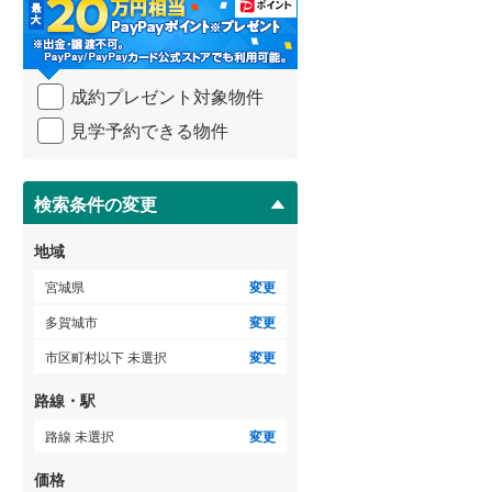
・
条
件
を
成約プレゼント対象物件
マ
イ
見学予約できる物件
ペ
ー
ジ
に
検索条件の変更
保
存
地域
す
る
宮城県
変更
多賀城市
変更
市区町村以下 未選択
変更
路線・駅
路線 未選択
変更
価格