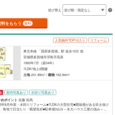
島根
岡山
広島
山口
河原町
(
5
)
柴田郡村田町
(
0
)
（
1
）
バリアフリー住宅
（
0
）
並び替え
崎町
(
1
)
伊具郡丸森町
(
0
)
香川
愛媛
高知
け
（
0
）
平屋・1階建て
（
0
）
保存した条件を見る
元町
(
0
)
宮城郡松島町
(
1
)
資料をもらう
無料
ルーム（納戸）
（
2
）
佐賀
長崎
熊本
大分
府町
(
3
)
黒川郡大和町
(
4
)
人気物件TOP10入り
リフォーム
衡村
(
0
)
加美郡色麻町
(
0
)
駅が始発駅
（
0
）
海まで2km以内
（
0
）
谷町
(
3
)
遠田郡美里町
(
7
)
東北本線 「国府多賀城」駅 徒歩12分 他
この条件で検索する
この条件で検索する
この条件で検索する
この条件で検索する
この条件で検索する
この条件で検索する
市区町村以下を選択
市区町村を選択す
駅を選択する
宮城県多賀城市浮島字高原
三陸町
(
0
)
1993年7月（築34年）
建ち方、日当たり
7LDK/地上2階建
以上
（
1
）
角地
（
2
）
土地
241.89m
/
建物
162.84m
2
2
0
）
室内写真あり
水回り写真あり
る
すめポイント
佐藤 拓馬
2年8月外装・水回りリフォーム■7LDKの大型住宅■開放感がある吹き抜け
ダイニング15畳以上
台、角地で日当たり・眺望良好■駐車場3台分～永大ハウス工業の強み～仙
を中心に宮城県内の多数店舗で展開中！こちらでは当社の強みを大きく2つ