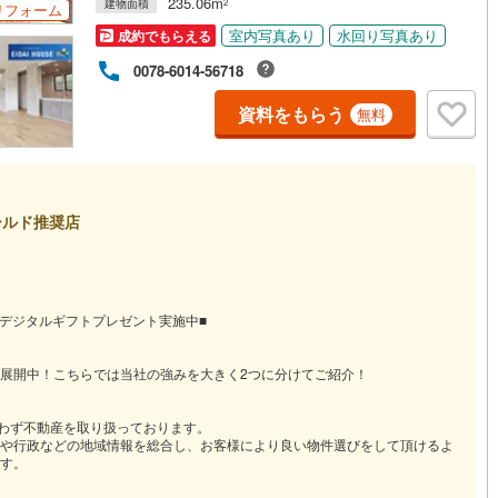
235.06m
建物面積
2
リフォーム
室内写真あり
水回り写真あり
成約でもらえる
0078-6014-56718
資料をもらう
無料
ールド推奨店
るデジタルギフトプレゼント実施中■
展開中！こちらでは当社の強みを大きく2つに分けてご紹介！
問わず不動産を取り扱っております。
や行政などの地域情報を総合し、お客様により良い物件選びをして頂けるよ
す。