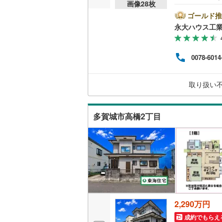
画像
28
枚
～仙
ウッドデ
く2つ
ゴールド推
別を
永大ハウス工
境や
構造・規模・
う、
【購
耐震、免
0078-6014
はも
（
0
）
説明
様で是
取り扱い
より
オンライン対
ださ
オンライ
多賀城市高橋2丁目
オンライ
2,290万円
成約でもらえ