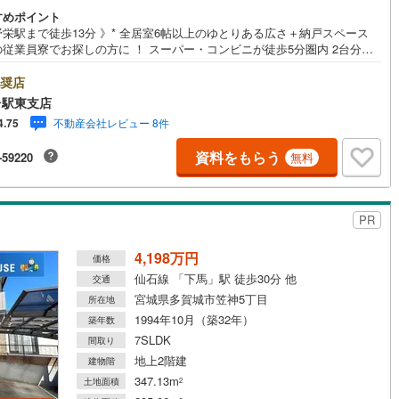
すめポイント
栄駅まで徒歩13分 》* 全居室6帖以上のゆとりある広さ＋納戸スペース
従業員寮でお探しの方に ！ スーパー・コンビニが徒歩5分圏内 2台分駐
ース * 未掲載物件のご提案・ご案内も可能です * アピールポイント *■お
数が沢山ありますので、ご家族のお部屋をご用意出来ます ■ご両親との同
奨店
検討中のご家族にも..〇！■全居室に収納スペース付きのため、スッキリ空
台駅東支店
保てますね 。■スーパーが徒歩圏内に複数あります*その日の気分によって
不動産会社レビュー 8件
4.75
るのも ！■リフォーム等のご相談承ります... 周辺環境 *・山王小学校:
2分・第二中学校:徒歩31分・ファミリーマート高橋二丁目店:徒歩4分・み
資料をもらう
-59220
無料
協高砂店:徒歩4分 お問い合わせについて *・当日のご予約も承っており
！お気軽にお電話下さい！・来社はもちろん、メールでのご相談、資料請
大歓迎です ⇒お電話に抵抗がある方も安心してお問い合わせください
PR
4,198万円
価格
仙石線 「下馬」駅 徒歩30分 他
交通
宮城県多賀城市笠神5丁目
所在地
1994年10月（築32年）
築年数
7SLDK
間取り
地上2階建
建物階
347.13m
土地面積
2