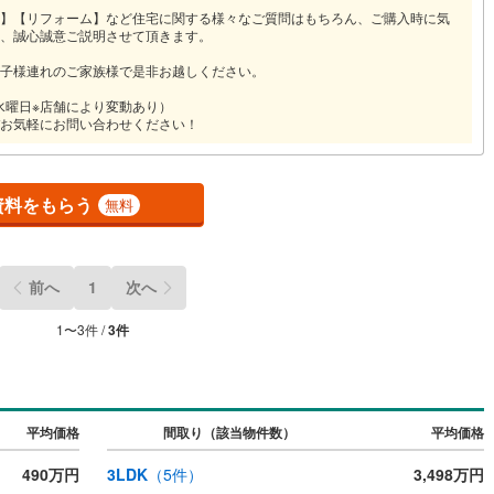
】【リフォーム】など住宅に関する様々なご質問はもちろん、ご購入時に気
、誠心誠意ご説明させて頂きます。
子様連れのご家族様で是非お越しください。
火・水曜日※店舗により変動あり）
お気軽にお問い合わせください！
資料をもらう
無料
前へ
1
次へ
1
〜
3
件 /
3
件
平均価格
間取り（該当物件数）
平均価格
490万円
3LDK
（
5
件）
3,498万円