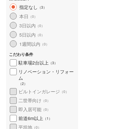
指定なし
（
3
）
本日
（
0
）
3日以内
（
0
）
5日以内
（
0
）
1週間以内
（
0
）
こだわり条件
駐車場2台以上
（
3
）
リノベーション・リフォー
ム
（
2
）
ビルトインガレージ
（
0
）
二世帯向け
（
0
）
即入居可能
（
0
）
前道6m以上
（
1
）
平坦地
（
0
）