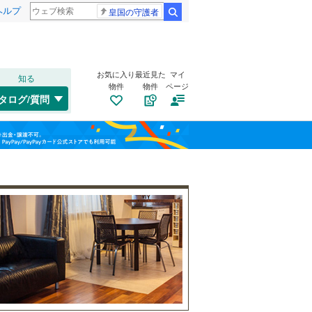
ヘルプ
皇国の守護者
検索
お気に入り
最近見た
マイ
知る
物件
物件
ページ
仙山線
(
0
)
タログ/質問
気仙沼線
(
0
)
若林区
高橋
(
1
(
)
2
)
福島
東北新幹線
(
0
)
栃木
群馬
山梨
気仙沼市
(
2
)
トイレ２か所
（
2
）
角田市
(
4
)
太陽光発電システム
（
0
）
登米市
(
6
)
大崎市
(
16
)
和歌山
刈田郡七ヶ宿町
(
0
)