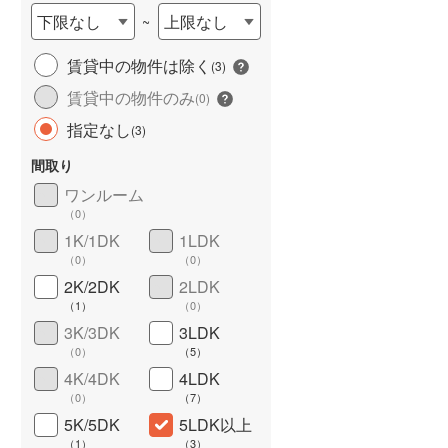
下限なし
上限なし
~
賃貸中の物件は除く
(
3
)
賃貸中の物件のみ
(
0
)
長期優良住宅
（
0
）
指定なし
(
3
)
間取り
ワンルーム
（
0
）
1K/1DK
1LDK
（
0
）
（
0
）
詳しく見る
2K/2DK
2LDK
（
1
）
（
0
）
3K/3DK
3LDK
（
0
）
（
5
）
4K/4DK
4LDK
（
0
）
（
7
）
5K/5DK
5LDK以上
（
1
）
（
3
）