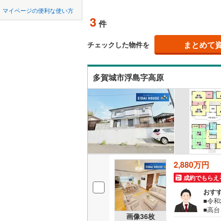
中国
鳥取
柴田郡大
マイページの便利な使い方
吹き抜け
3
件
柴田郡川
四国
徳島
二世帯向
亘理郡山
まとめて
チェックした物件を
サービス
九州・沖縄
福岡
宮城郡利
多賀城市浮島字高原
立地
黒川郡大
最寄りの
遠田郡涌
0
0
0
0
0
0
該当物件
該当物件
該当物件
該当物件
該当物件
該当物件
件
件
件
件
件
件
本吉郡南
配置、向き、
前道6m
平坦地
（
2,880万円
成約でもらえ
LD
おす
■令和
リビング
■高
画像
36
枚
（
2
）
台市