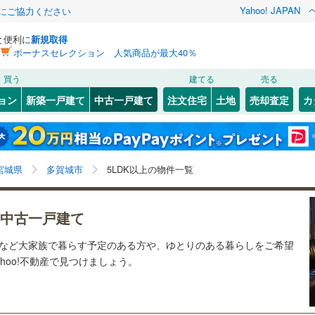
Yahoo! JAPAN
金にご協力ください
と便利に
新規取得
ボーナスセレクション 人気商品が最大40％
検索条件を保存しました
買う
建てる
売る
3
)
常磐線
(
0
)
リノベーション
ョン
新築一戸建て
中古一戸建て
注文住宅
土地
売却査定
カ
この検索条件の新着物件通知は、
マイページ
から設定できます。
石巻線
(
0
)
ション・リフォーム
築古・築30年以上
（
2
）
1
)
宮城野区
笠神
(
1
)
(
3
)
岩手
宮城
秋田
山形
0
)
陸羽東線
(
0
)
0
)
泉区
(
20
)
宮城県、多賀城市、5LDK以上
神奈川
埼玉
千葉
茨城
線
(
0
)
宮城県
多賀城市
5LDK以上の物件一覧
3
)
塩竈市
(
10
)
0
）
オール電化
（
0
）
長野
富山
石川
福井
下鉄南北線
(
0
)
仙台市地下鉄東西線
(
0
)
)
名取市
(
6
)
中古一戸建て
検索条件を保存する
台以上
（
3
）
ビルトインガレージ
（
0
）
閉じる
閉じる
お気に入りリストを見る
お気に入りリストを見る
閉じる
閉じる
(
3
)
岩沼市
(
3
)
岐阜
静岡
三重
行
(
0
)
仙台空港アクセス線
(
0
)
宅など大家族で暮らす予定のある方や、ゆとりのある暮らしをご希望
タ付インターホン
防犯カメラ
（
0
）
マイページ
hoo!不動産で見つけましょう。
4
)
東松島市
(
2
)
兵庫
京都
滋賀
奈良
)
刈田郡蔵王町
(
2
)
全体