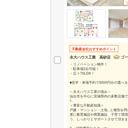
不動産会社おすすめポイント
ゴ
永大ハウス工業 高砂店
・リノベーション物件！
・駐車場3台可能！
・広々7SLDK！
■見学・来場予約で3000円分の選べ
～永大ハウス工業の強み～
仙台市を中心に宮城県内の多数店舗で
1.
＜豊富な不動産知識＞
戸建・マンション・土地...と種別を
更に教育施設や商業施設、子育て環境
う、しっかりとサポートさせて頂きま
2.＜経験豊富なスタッフ＞