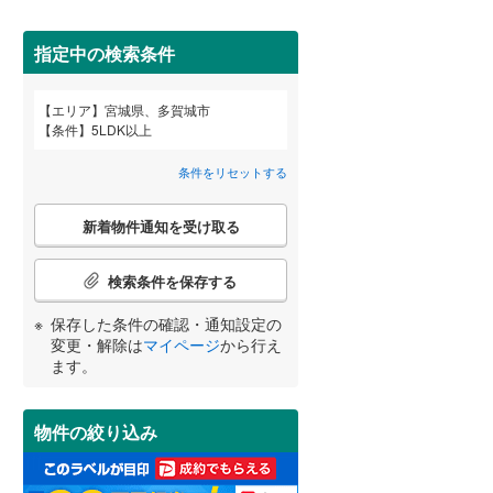
柴田郡柴田町
(
15
)
間取り変更可能
（
0
）
亘理郡亘理町
(
5
)
指定中の検索条件
3階建て以上
（
0
）
宮城郡七ヶ浜町
(
5
)
エリア
宮城県、多賀城市
宮崎
鹿児島
沖縄
条件
5LDK以上
黒川郡大郷町
(
0
)
条件をリセットする
加美郡加美町
(
3
)
こ
小学校まで1km以内
（
0
）
牡鹿郡女川町
(
0
)
新着物件通知を受け取る
の
する
る
条件をリセットする
条件をリセットする
条件をリセットする
条件をリセットする
条件をリセットする
条件をリセットする
検
索
検索条件を保存する
条
南道路
（
1
）
件
保存した条件の確認・通知設定の
で
変更・解除は
マイページ
から行え
通
ます。
知
を
受
物件の絞り込み
け
取
る