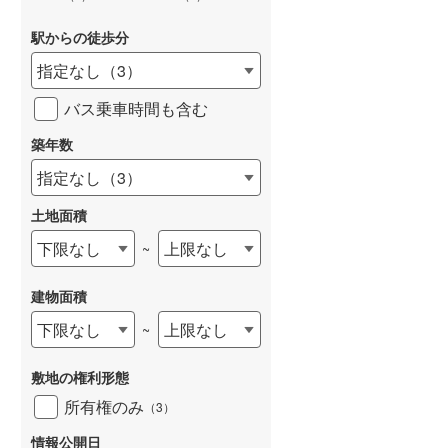
駅からの徒歩分
指定なし
（
3
）
バス乗車時間も含む
築年数
指定なし
（
3
）
土地面積
下限なし
上限なし
~
建物面積
下限なし
上限なし
~
敷地の権利形態
所有権のみ
（
3
）
情報公開日