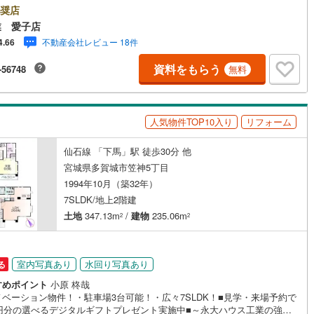
てご紹介！1.＜豊富な不動産知識＞戸建・マンション・土地...と種別を
奨店
ず不動産を取り扱っております。更に教育施設や商業施設、子育て環境や
業 愛子店
などの地域情報を総合し、お客様により良い物件選びをして頂けるよう、
不動産会社レビュー 18件
4.66
かりとサポートさせて頂きます。2.＜経験豊富なスタッフ＞当社では【購
ッチン
（
0
）
対面キッチン
（
2
）
【売却】【引っ越し】【リフォーム】など住宅に関する様々なご質問はも
資料をもらう
-56748
無料
ん、ご購入時に気になる住宅ローン各種税金についても、誠心誠意ご説明
て頂きます。各店舗ではキッズスペースも完備！お子様連れのご家族様で
契約、入居関連など
越しください。営業時間:10:00～18:00（定休日火・水曜日※店舗により
あり）現地のご案内も可能ですので、どうぞお気軽にお問い合わせくださ
能
（
0
）
人気物件TOP10入り
リフォーム
仙石線 「下馬」駅 徒歩30分 他
宮城県多賀城市笠神5丁目
1994年10月（築32年）
機あり
（
1
）
7SLDK/地上2階建
土地
347.13m
/
建物
235.06m
2
2
インクローゼット
床下収納
（
0
）
室内写真あり
水回り写真あり
る
すめポイント
小原 柊哉
ノベーション物件！・駐車場3台可能！・広々7SLDK！■見学・来場予約で
庭
00円分の選べるデジタルギフトプレゼント実施中■～永大ハウス工業の強み