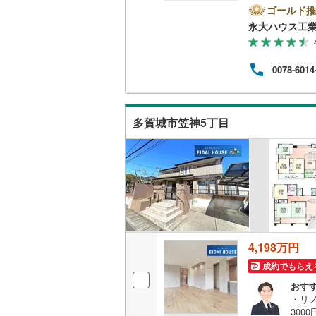
に分け
ゴールド推
問わ
永大ハウス工
キッチン
行政
しっ
独立型キ
入】
0078-6014
ちろ
させ
販売、価格、
是非お
変動
多賀城市笠神5丁目
即入居可
い！
浴室
浴室乾燥
収納
4,198万円
ウォーク
（
1
）
成約でもらえ
おす
・リ
バルコニー、
30