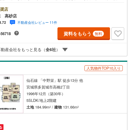
台市を中心に宮城県内の多数店舗で展開中！こちらでは当社の強みを大き
ッキあり
（
0
）
に分けてご紹介！1.＜豊富な不動産知識＞戸建・マンション・土地...と種
奨店
問わず不動産を取り扱っております。更に教育施設や商業施設、子育て環
業 高砂店
行政などの地域情報を総合し、お客様により良い物件選びをして頂けるよ
施工・品質・工法関連
不動産会社レビュー 11件
4.72
しっかりとサポートさせて頂きます。2.＜経験豊富なスタッフ＞当社では
入】【売却】【引っ越し】【リフォーム】など住宅に関する様々なご質問
震、制震構造
住宅性能評価付き
（
0
）
資料をもらう
-56718
無料
ちろん、ご購入時に気になる住宅ローン各種税金についても、誠心誠意ご
させて頂きます。各店舗ではキッズスペースも完備！お子様連れのご家族
非お越しください。営業時間:10:00～18:00（定休日火・水曜日※店舗に
不動産会社をもっと見る（
全
6
社
）
変動あり）現地のご案内も可能ですので、どうぞお気軽にお問い合わせく
応
い！
ン内見(相談)可
（
0
）
IT重説可
（
0
）
人気物件TOP10入り
仙石線 「中野栄」駅 徒歩13分 他
ン対応とは？
宮城県多賀城市高橋2丁目
1996年12月（築30年）
5SLDK/地上2階建
土地
184.99m
/
建物
131.66m
2
2
る