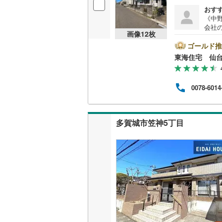
おす
《中野
会社の
画像
12
枚
車スペ
部屋
ゴールド推
居を
東海住宅 仙
間を
使い分け
徒歩2
0078-6014
やぎ生
ます
求も
多賀城市笠神5丁目