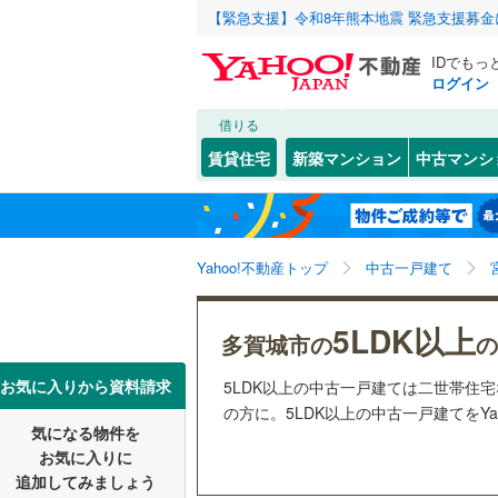
【緊急支援】令和8年熊本地震 緊急支援募
IDでもっ
ログイン
借りる
北海道
JR
北海道
東北本線
(
こだわり条件
リフォーム、
賃貸住宅
新築マンション
中古マンシ
仙石線
(
3
)
リノベー
仙台市
青葉区
浮島
(
1
(
)
2
東北
青森
（
2
）
大船渡線
(
太白区
(
1
関東
東京
秋田新幹
Yahoo!不動産トップ
中古一戸建て
設備
宮城県のそのほ
石巻市
(
2
床暖房
（
信越・北陸
かの地域
新潟
地下鉄
仙台市地
5LDK以上
白石市
(
2
多賀城市の
の
駐車場2
多賀城市
東海
愛知
私鉄・その他
阿武隈急
お気に入りから資料請求
5LDK以上の中古一戸建ては二世帯住
ＴＶモニ
の方に。5LDK以上の中古一戸建てをYa
栗原市
(
1
気になる物件を
（
2
）
近畿
大阪
お気に入りに
富谷市
(
2
追加してみましょう
間取り、居室