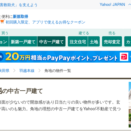
Yahoo! JAPAN
害救助犬」を支えよう
と便利に
新規取得
初回購入限定、アプリで使えるお得なクーポン
検索条件を保存しました
買う
建てる
売る
田沢湖線
(
2
)
リノベーション
ョン
新築一戸建て
中古一戸建て
注文住宅
土地
売却査定
カ
この検索条件の新着物件通知は、
マイページ
から設定できます。
12
)
男鹿線
(
3
)
ション・リフォーム
築古・築30年以上
（
1
）
)
能代市
(
0
)
岩手
宮城
秋田
山形
1
)
秋田新幹線
(
3
)
)
(
0
)
(
0
)
(
0
)
(
0
)
(
0
)
(
0
)
)
男鹿市
(
0
)
秋田県、羽越本線、角地
神奈川
埼玉
千葉
茨城
秋田県
羽越本線
角地の物件一覧
)
由利本荘市
(
0
)
縦貫鉄道
(
0
)
由利高原鉄道鳥海山ろく線
(
0
)
0
)
）
北秋田市
オール電化
(
0
（
)
0
）
長野
富山
石川
福井
地
の中古一戸建て
検索条件を保存する
台以上
)
（
1
）
鹿角郡小坂町
ビルトインガレージ
(
0
)
（
0
）
閉じる
閉じる
お気に入りリストを見る
お気に入りリストを見る
閉じる
閉じる
岐阜
静岡
三重
)
(
0
)
(
1
)
接面が少ないので開放感があり日当たりの良い物件が多いです。玄
里町
タ付インターホン
(
0
)
山本郡三種町
防犯カメラ
（
(
0
0
）
)
マイページ
高いのも魅力。角地の理想の中古一戸建てをYahoo!不動産で見つ
兵庫
京都
滋賀
奈良
五城目町
(
0
)
南秋田郡八郎潟町
(
0
)
全体
大潟村
(
0
)
仙北郡美郷町
(
0
)