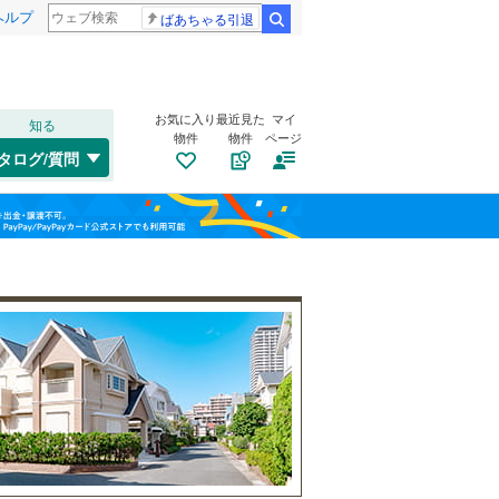
ヘルプ
ばあちゃる引退
検索
お気に入り
最近見た
マイ
知る
物件
物件
ページ
花輪線
(
0
)
タログ/質問
五能線
(
0
)
横手市
(
6
)
福島
岩城みなと
(
0
)
(
0
)
湯沢市
(
0
)
栃木
群馬
山梨
潟上市
(
0
)
(
0
)
にかほ市
トイレ２か所
(
0
)
（
0
）
北秋田郡上小阿仁村
太陽光発電システム
(
（
0
0
)
）
山本郡八峰町
(
0
)
和歌山
南秋田郡井川町
(
0
)
雄勝郡羽後町
(
0
)