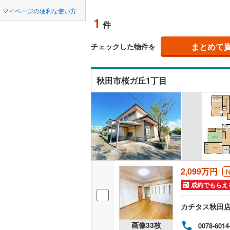
中国
鳥取
マイページの便利な使い方
雄勝郡東
吹き抜け
1
件
四国
徳島
二世帯向
まとめて
チェックした物件を
サービス
九州・沖縄
福岡
秋田市桜ガ丘1丁目
立地
最寄りの
0
0
0
0
0
0
該当物件
該当物件
該当物件
該当物件
該当物件
該当物件
件
件
件
件
件
件
配置、向き、
前道6m
平坦地
（
2,099万円
成約でもらえ
LD
カチタス秋田
リビング
画像
33
枚
0078-6014
（
0
）