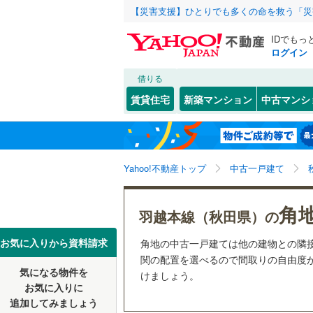
【災害支援】ひとりでも多くの命を救う「災
IDでもっ
ログイン
借りる
北海道
JR
北海道
北上線
(
5
)
こだわり条件
リフォーム、
賃貸住宅
新築マンション
中古マンシ
奥羽本線
(
リノベー
秋田市
(
3
東北
青森
（
1
）
羽越本線
(
(
0
)
(
0
)
(
0
大館市
(
0
関東
東京
Yahoo!不動産トップ
中古一戸建て
設備
鹿角市
(
0
私鉄・その他
秋田内陸
大仙市
床暖房
(
（
3
信越・北陸
新潟
角
羽越本線（秋田県）の
仙北市
駐車場2
(
0
東海
愛知
お気に入りから資料請求
(
0
)
(
0
)
(
0
角地の中古一戸建ては他の建物との隣
山本郡藤
ＴＶモニ
関の配置を選べるので間取りの自由度が
気になる物件を
（
0
）
けましょう。
近畿
大阪
南秋田郡
お気に入りに
追加してみましょう
間取り、居室
南秋田郡