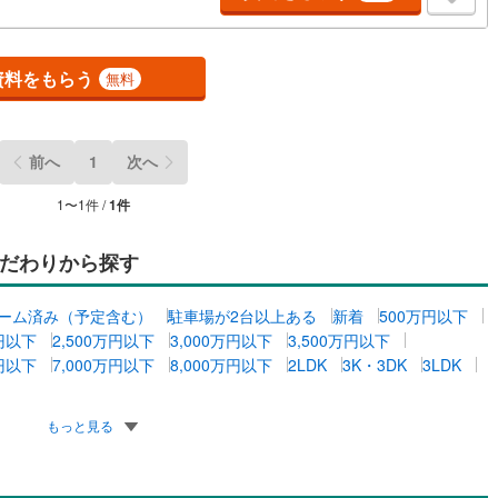
資料をもらう
無料
ッチン
（
0
）
対面キッチン
（
1
）
契約、入居関連など
前へ
1
次へ
能
（
0
）
1
〜
1
件 /
1
件
だわりから探す
機あり
（
0
）
ーム済み（予定含む）
駐車場が2台以上ある
新着
500万円以下
万円以下
2,500万円以下
3,000万円以下
3,500万円以下
万円以下
7,000万円以下
8,000万円以下
2LDK
3K・3DK
3LDK
インクローゼット
床下収納
（
0
）
もっと見る
庭