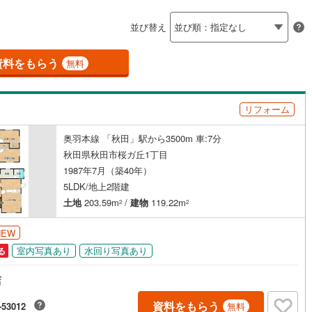
島根
岡山
広島
山口
成瀬村
(
0
)
（
0
）
バリアフリー住宅
（
0
）
並び替え
香川
愛媛
高知
け
（
0
）
平屋・1階建て
（
0
）
保存した条件を見る
資料をもらう
無料
ルーム（納戸）
（
0
）
佐賀
長崎
熊本
大分
リフォーム
駅が始発駅
（
0
）
海まで2km以内
（
0
）
奥羽本線 「秋田」駅から3500m 車:7分
この条件で検索する
この条件で検索する
この条件で検索する
この条件で検索する
この条件で検索する
この条件で検索する
市区町村以下を選択
市区町村を選択す
駅を選択する
秋田県秋田市桜ガ丘1丁目
1987年7月（築40年）
建ち方、日当たり
5LDK/地上2階建
以上
（
1
）
角地
（
1
）
土地
203.59m
/
建物
119.22m
2
2
1
）
NEW
室内写真あり
水回り写真あり
る
店
ダイニング15畳以上
資料をもらう
-53012
無料