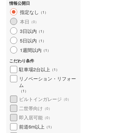
情報公開日
指定なし
（
1
）
本日
（
0
）
3日以内
（
1
）
5日以内
（
1
）
1週間以内
（
1
）
こだわり条件
駐車場2台以上
（
1
）
リノベーション・リフォー
ム
（
1
）
ビルトインガレージ
（
0
）
二世帯向け
（
0
）
即入居可能
（
0
）
前道6m以上
（
1
）