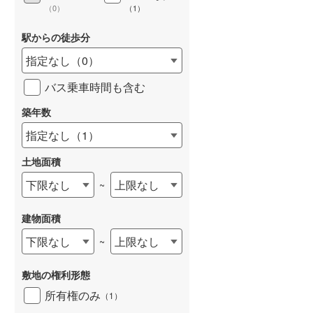
（
0
）
（
1
）
駅からの徒歩分
指定なし
（
0
）
バス乗車時間も含む
築年数
指定なし
（
1
）
土地面積
下限なし
上限なし
~
建物面積
下限なし
上限なし
~
敷地の権利形態
所有権のみ
（
1
）