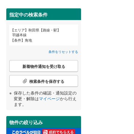
間取り変更可能
（
0
）
指定中の検索条件
3階建て以上
（
0
）
エリア
秋田県【路線・駅】
宮崎
鹿児島
沖縄
羽越本線
条件
角地
条件をリセットする
小学校まで1km以内
（
0
）
こ
する
る
条件をリセットする
条件をリセットする
条件をリセットする
条件をリセットする
条件をリセットする
条件をリセットする
新着物件通知を受け取る
の
検
索
検索条件を保存する
条
南道路
（
0
）
件
保存した条件の確認・通知設定の
で
変更・解除は
マイページ
から行え
通
ます。
知
を
受
物件の絞り込み
け
取