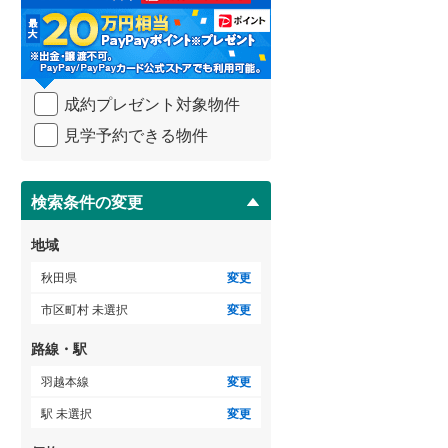
る
・
条
件
を
成約プレゼント対象物件
マ
イ
見学予約できる物件
ペ
ー
ジ
に
検索条件の変更
保
存
地域
す
る
秋田県
変更
市区町村 未選択
変更
路線・駅
羽越本線
変更
駅 未選択
変更