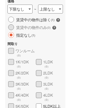
価格
下限なし
上限なし
~
賃貸中の物件は除く
(
1
)
長期優良住宅
（
0
）
賃貸中の物件のみ
(
0
)
指定なし
(
1
)
間取り
ワンルーム
（
0
）
1K/1DK
1LDK
（
0
）
（
0
）
詳しく見る
2K/2DK
2LDK
（
0
）
（
0
）
3K/3DK
3LDK
（
0
）
（
0
）
4K/4DK
4LDK
（
0
）
（
0
）
5K/5DK
5LDK以上