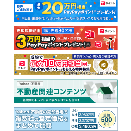
マンションカタログ
教えて！住まいの先生
新築マンション
中古マンション
新築一戸建て
中古一戸建て
注文住宅
土地
売却査定