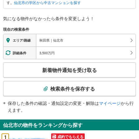
す。
仙北市の学区から中古マンションを探す
に
関
す
気になる物件がなかったら
条件を変更しよう！
る
現在の検索条件
情
報
秋田県｜仙北市
エリア/路線
3,500万円
詳細条件
こ
新着物件通知を受け取る
の
検
索
検索条件を保存する
条
件
保存した条件の確認・通知設定の変更・解除は
マイページ
から行
で
えます。
通
知
仙北市の物件をランキングから探す
を
受
1
成約でもらえる