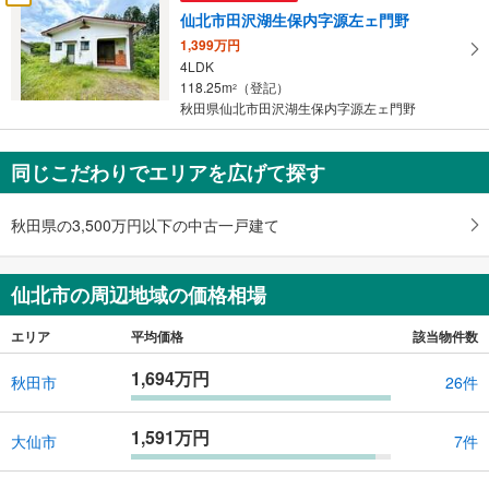
け
仙北市田沢湖生保内字源左ェ門野
取
1,399万円
る
4LDK
・
118.25m
（登記）
2
条
秋田県仙北市田沢湖生保内字源左ェ門野
件
を
同じこだわりでエリアを広げて探す
マ
イ
ペ
秋田県の3,500万円以下の中古一戸建て
ー
ジ
仙北市の周辺地域の価格相場
に
保
エリア
平均価格
該当物件数
存
す
1,694万円
秋田市
26件
る
1,591万円
大仙市
7件