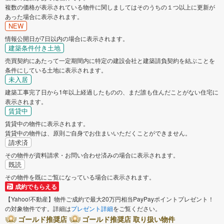
複数の価格が表示されている物件に関しましてはそのうちの１つ以上に更新が
あった場合に表示されます。
NEW
情報公開日が7日以内の場合に表示されます。
建築条件付き土地
売買契約にあたって一定期間内に特定の建設会社と建築請負契約を結ぶことを
条件にしている土地に表示されます。
未入居
建築工事完了日から1年以上経過したものの、まだ誰も住んだことがない住宅に
表示されます。
賃貸中
賃貸中の物件に表示されます。
賃貸中の物件は、原則ご自身でお住まいいただくことができません。
請求済
その物件が資料請求・お問い合わせ済みの場合に表示されます。
既読
その物件を既にご覧になっている場合に表示されます。
成約でもらえる
【Yahoo!不動産】物件ご成約で最大20万円相当PayPayポイントプレゼント！
の対象物件です。詳細は
プレゼント詳細
をご覧ください。
ゴールド推奨店
ゴールド推奨店 取り扱い物件