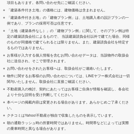
項目もあります。各問い合わせ先にご確認ください。
「建築条件付き土地」の価格には、建物価格は含まれません。
「建築条件付き土地」の「建物プラン例」は、土地購入者の設計プランの一
例であり、プランの採用可否は任意です。
「土地（建築条件なし）」の「建物プラン例」に関して、そのプラン例は特
定の建築請負会社によるもので、 当該建築請負会社以外で建てた場合、同様
のものが同価格で建てられるとは限りません。また、建築請負会社を特定す
るものではありません。
お客様が入力する個人情報を含むお問い合わせデータは、当該物件の取扱会
社に送信され、そこで管理されます。
お問い合わせをされたお客様へは、取扱会社がご連絡いたします。
物件に関するお客様のお問い合わせについては、LINEヤフー株式会社は一切
関与いたしません。取扱会社に直接ご確認ください。
不動産購入の検討、契約にあたってはお客様ご自身が情報を確認し、各会社
より十分な説明を受け判断してください。
本ページの掲載内容は変更される場合があります。あらかじめご了承くださ
い。
クチコミはYahoo!不動産が独自で収集したものを表示しています。
朝の通勤ラッシュ時の所要時間ではありません。時間帯などによっては実際
の乗車時間と異なる場合があります。