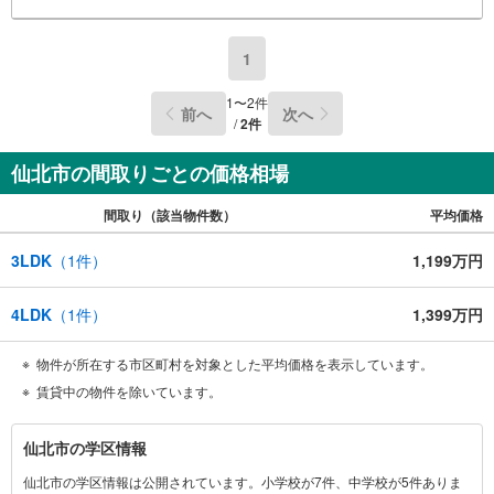
1
1
〜
2
件
前へ
次へ
/
2
件
仙北市の間取りごとの価格相場
間取り（該当物件数）
平均価格
3LDK
（
1
件）
1,199万円
4LDK
（
1
件）
1,399万円
物件が所在する市区町村を対象とした平均価格を表示しています。
賃貸中の物件を除いています。
仙
仙北市の学区情報
北
仙北市の学区情報は公開されています。小学校が7件、中学校が5件ありま
市