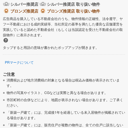
シルバー推奨店
シルバー推奨店 取り扱い物件
ブロンズ推奨店
ブロンズ推奨店 取り扱い物件
広告商品を購入している不動産会社のうち、物件情報の正確性、法令遵守、ヤ
フー不動産における成約実績等、当社所定の基準を満たした優良な店舗運営を
実践していると認めた不動産会社（もしくは当該認定を受けた不動産会社の取
扱物件）に表示されます。
タップすると用語の意味が書かれたポップアップが開きます。
PRマークについて
ご注意
消費税および地方消費税の対象となる場合は税込み価格が表示されていま
す。
物件の写真やイラスト、CGなどは実際と異なる場合があります。
市区町村の合併などにより、地図が表示されない場合があります。ご了承く
ださい。
「新築一戸建て」には、完成後1年を経過している未入居物件が掲載されてい
る場合があります。
「新築一戸建て」には、販売住戸が複数の物件は、全ての住戸に該当しない