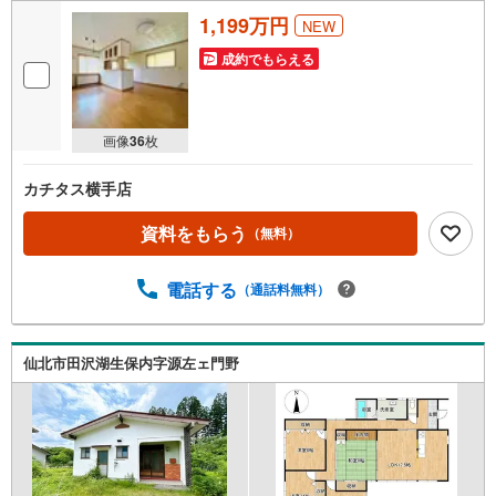
1,199万円
NEW
成約でもらえる
画像
36
枚
カチタス横手店
資料をもらう
（無料）
電話する
（通話料無料）
仙北市田沢湖生保内字源左ェ門野