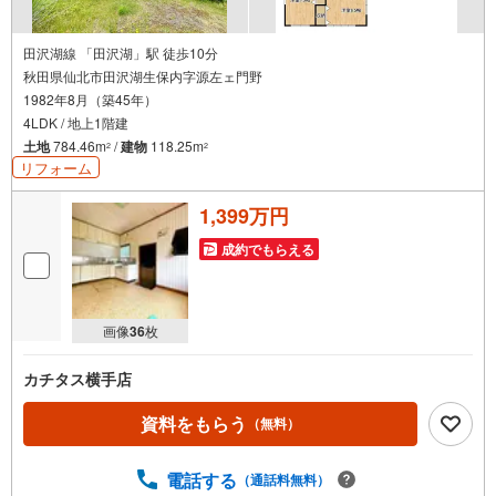
田沢湖線 「田沢湖」駅 徒歩10分
秋田県仙北市田沢湖生保内字源左ェ門野
1982年8月（築45年）
4LDK / 地上1階建
土地
784.46m
/
建物
118.25m
2
2
リフォーム
1,399万円
成約でもらえる
画像
36
枚
カチタス横手店
資料をもらう
（無料）
電話する
（通話料無料）