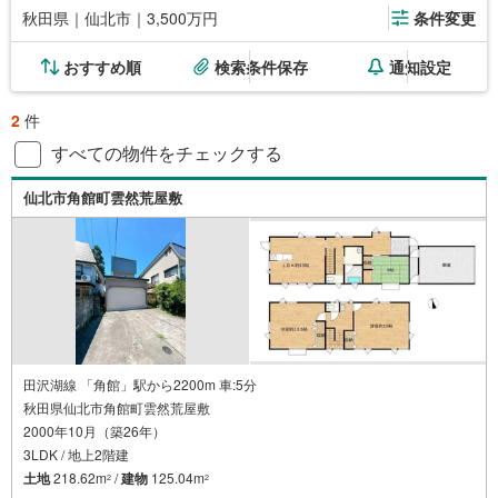
秋田県｜仙北市｜3,500万円
条件変更
おすすめ順
検索条件保存
通知設定
2
件
すべての物件をチェックする
仙北市角館町雲然荒屋敷
田沢湖線 「角館」駅から2200m 車:5分
秋田県仙北市角館町雲然荒屋敷
2000年10月（築26年）
3LDK / 地上2階建
土地
218.62m
/
建物
125.04m
2
2