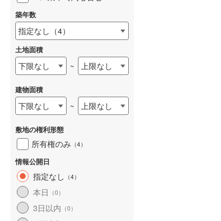
築年数
指定なし
（
4
）
土地面積
下限なし
上限なし
~
建物面積
下限なし
上限なし
~
敷地の権利形態
所有権のみ
（
4
）
情報公開日
指定なし
（
4
）
本日
（
0
）
3日以内
（
0
）