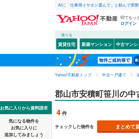
AIに「仕事用イヤホン選んで」と頼んで実
IDでもっ
ログイン
借りる
北海道
JR
北海道
東北本線
(
こだわり条件
リフォーム、
賃貸住宅
新築マンション
中古マンシ
磐越東線
(
リノベー
福島市
安積町荒
(
8
東北
青森
（
1
）
奥羽本線
(
いわき市
大槻町
(
6
関東
東京
Yahoo!不動産トップ
中古一戸建て
設備
喜多方市
喜久田町
私鉄・その他
阿武隈急
田村市
咲田
床暖房
(
1
(
（
)
0
信越・北陸
新潟
郡山市安積町笹川の中
野岩鉄道
本宮市
田村町桜
駐車場2
(
5
東海
愛知
お気に入りから資料請求
4
件
伊達郡川
七ッ池町
ＴＶモニ
気になる物件を
（
2
）
近畿
大阪
岩瀬郡天
富久山町
まとめて
チェックした物件を
お気に入りに
追加してみましょう
間取り、居室
南会津郡
土瓜
(
1
)