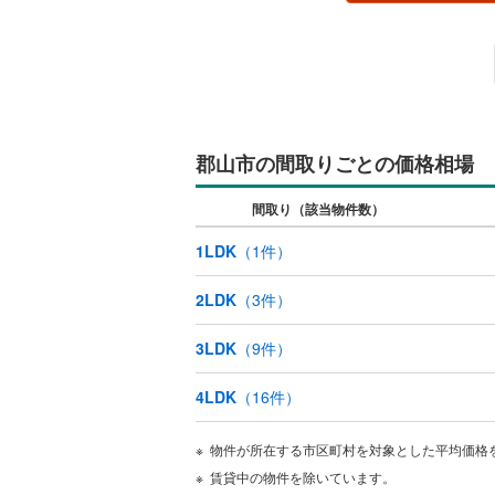
郡山市の間取りごとの価格相場
間取り（該当物件数）
1LDK
（
1
件）
2LDK
（
3
件）
3LDK
（
9
件）
4LDK
（
16
件）
物件が所在する市区町村を対象とした平均価格
賃貸中の物件を除いています。