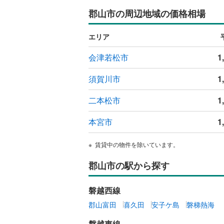
郡山市の周辺地域の価格相場
エリア
会津若松市
1
須賀川市
1
二本松市
1
本宮市
1
賃貸中の物件を除いています。
郡山市の駅から探す
磐越西線
郡山富田
喜久田
安子ケ島
磐梯熱海
磐越東線