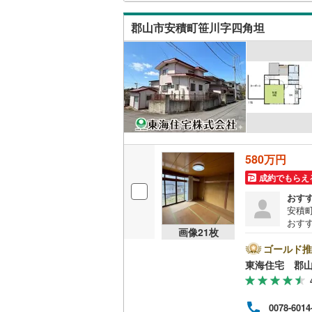
ウッドデ
郡山市安積町笹川字四角坦
構造・規模・
耐震、免
（
1
）
オンライン対
オンライ
580万円
成約でもらえ
オンライ
おす
安積
おす
画像
21
枚
川方
ゴールド推
東海住宅 郡
0078-6014