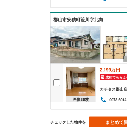
郡山市安積町笹川字北向
2,199万円
成約でもらえ
カチタス郡山
画像
36
枚
0078-6014
まとめて
チェックした物件を