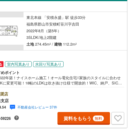
島根
岡山
広島
山口
会津町
山
(
2
)
(
0
)
耶麻郡磐梯町
八山田
(
2
)
(
0
)
（
0
）
バリアフリー住宅
（
0
）
香川
愛媛
高知
東北本線 「安積永盛」駅 徒歩33分
津坂下町
(
0
)
河沼郡湯川村
富田東
(
1
)
(
0
)
け
（
0
）
平屋・1階建て
（
1
）
保存した条件を見る
福島県郡山市安積町笹川字吉田
2022年8月（築5年）
島町
(
0
)
大沼郡金山町
(
0
)
ルーム（納戸）
（
2
）
佐賀
長崎
熊本
大分
3SLDK/地上2階建
津美里町
(
0
)
西白河郡西郷村
(
1
)
土地
274.45m
/
建物
112.2m
2
2
中島村
(
0
)
西白河郡矢吹町
(
4
)
駅が始発駅
（
0
）
海まで2km以内
（
0
）
この条件で検索する
この条件で検索する
この条件で検索する
この条件で検索する
この条件で検索する
この条件で検索する
市区町村以下を選択
市区町村を選択す
駅を選択する
矢祭町
(
0
)
東白川郡塙町
(
0
)
室内写真あり
水回り写真あり
る
建ち方、日当たり
すめポイント
川町
(
0
)
石川郡玉川村
(
0
)
022年築！ナイスホーム施工！オール電化住宅//家族のスタイルに合わせ
DKに変更可能！18帖のLDKは吹き抜け仕様で開放的！WIC、納戸、SICな
以上
（
1
）
角地
（
3
）
川町
(
0
)
石川郡古殿町
(
0
)
しかった収納が充実！
奨店
1
）
野町
(
0
)
双葉郡広野町
(
0
)
山支店
不動産会社レビュー 37件
4.54
岡町
(
1
)
双葉郡川内村
(
0
)
資料をもらう
-59226
無料
葉町
(
0
)
双葉郡浪江町
(
0
)
ダイニング15畳以上