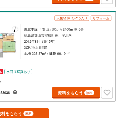
人気物件TOP10入り
リフォーム
東北本線 「郡山」駅から2400m 車:5分
福島県郡山市安積町笹川字北向
2012年8月（築15年）
3DK/地上1階建
土地
323.37m
/
建物
96.19m
2
2
水回り写真あり
る
店
資料をもらう
-53036
無料
資料をもらう
無料