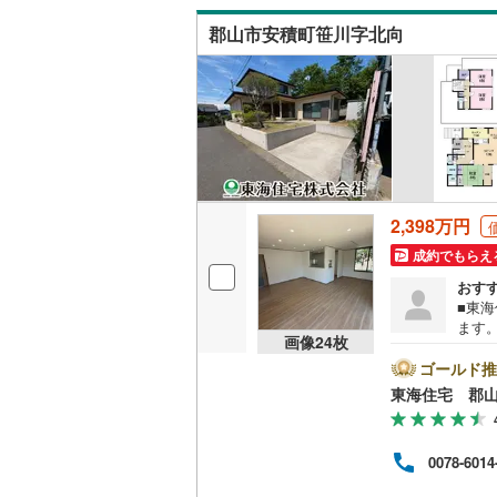
相馬郡新
郡山市安積町笹川字北向
キッチン
独立型キ
販売、価格、
即入居可
2,398万円
浴室
成約でもらえ
おす
浴室乾燥
■東
ます
画像
24
枚
収納
い。
のご
ゴールド推
以上
ウォーク
東海住宅 郡
でも
（
1
）
プラ
18:
0078-6014
す。
バルコニー、
＝＝