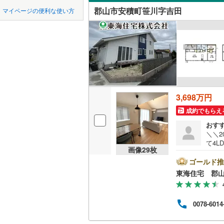
中国
鳥取
郡山市安積町笹川字吉田
マイページの便利な使い方
耶麻郡西
田村町東
吹き抜け
四国
徳島
河沼郡会
静西
(
1
)
二世帯向
大沼郡三
サービス
九州・沖縄
福岡
大沼郡会
立地
西白河郡
3,698万円
最寄りの
0
0
0
0
0
0
該当物件
該当物件
該当物件
該当物件
該当物件
該当物件
件
件
件
件
件
件
東白川郡
成約でもらえ
配置、向き、
おす
石川郡石
＼＼2
て4L
前道6m
石川郡浅
画像
29
枚
ど欲
ゴールド推
平坦地
（
田村郡小
東海住宅 郡
双葉郡富
LD
0078-6014
双葉郡双
リビング
（
1
）