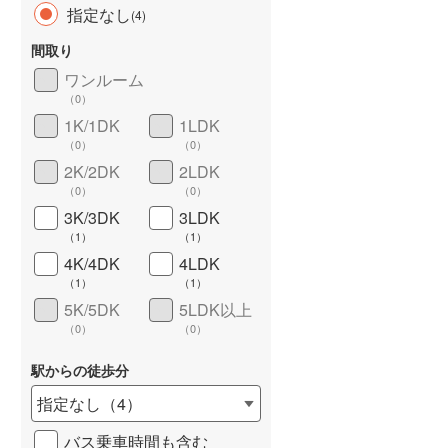
指定なし
(
4
)
間取り
ワンルーム
（
0
）
長期優良住宅
（
1
）
1K/1DK
1LDK
（
0
）
（
0
）
2K/2DK
2LDK
（
0
）
（
0
）
3K/3DK
3LDK
（
1
）
（
1
）
4K/4DK
4LDK
詳しく見る
（
1
）
（
1
）
5K/5DK
5LDK以上
（
0
）
（
0
）
駅からの徒歩分
指定なし
（
4
）
バス乗車時間も含む