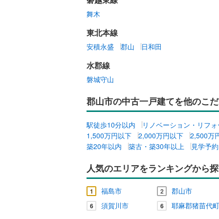
舞木
東北本線
安積永盛
郡山
日和田
水郡線
磐城守山
郡山市の中古一戸建てを他のこだ
駅徒歩10分以内
リノベーション・リフォ
1,500万円以下
2,000万円以下
2,500
築20年以内
築古・築30年以上
見学予約
人気のエリアをランキングから探
福島市
郡山市
1
2
須賀川市
耶麻郡猪苗代
6
6