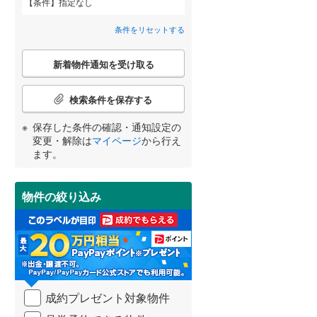
条件
指定なし
耶麻郡猪苗代町
備前舘
(
1
)
(
1
)
間取り変更可能
（
0
）
条件をリセットする
河沼郡柳津町
安積北井
(
1
)
(
0
)
3階建て以上
（
0
）
こ
新着物件通知を受け取る
の
大沼郡昭和村
(
0
)
宮崎
鹿児島
沖縄
検
索
検索条件を保存する
西白河郡泉崎村
(
1
)
条
件
保存した条件の確認・通知設定の
東白川郡棚倉町
(
0
)
で
小学校まで1km以内
（
0
）
変更・解除は
マイページ
から行え
通
する
る
条件をリセットする
条件をリセットする
条件をリセットする
条件をリセットする
条件をリセットする
条件をリセットする
ます。
東白川郡鮫川村
(
0
)
知
を
石川郡平田村
(
0
)
受
物件の絞り込み
南道路
（
1
）
け
田村郡三春町
(
1
)
取
る
双葉郡楢葉町
(
1
)
・
条
双葉郡大熊町
(
0
)
件
を
双葉郡葛尾村
(
0
)
成約プレゼント対象物件
マ
イ