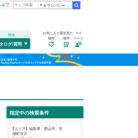
ヘルプ
ギランバレー症候群
検索
お気に入り
最近見た
マイ
知る
物件
物件
ページ
水郡線
(
4
)
タログ/質問
只見線
(
0
)
郡山市
安積町成田
(
51
)
(
1
)
福島
山形新幹線
(
2
)
須賀川市
片平町
(
1
(
)
6
)
栃木
群馬
山梨
二本松市
桑野
(
2
)
(
6
)
福島交通飯坂線
(
0
)
伊達市
島
トイレ２か所
(
1
)
(
4
)
（
2
）
伊達郡国見町
富田町
太陽光発電システム
(
3
)
(
2
)
（
0
）
指定中の検索条件
岩瀬郡鏡石町
富久山町福原
(
(
2
3
)
)
和歌山
南会津郡檜枝岐村
三穂田町富岡
(
1
)
(
0
)
エリア
福島県、郡山市、安
積町笹川
耶麻郡北塩原村
緑ケ丘西
(
2
)
(
0
)