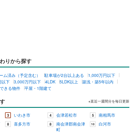
わりから探す
ーム済み（予定含む）
駐車場が2台以上ある
1,000万円以下
万円以下
3,000万円以下
4LDK
5LDK以上
築浅・築5年以内
できる物件
平屋・1階建て
す
※直近一週間分を毎日更新
いわき市
会津若松市
南相馬市
3
4
5
町
喜多方市
南会津郡南会津
白河市
8
8
10
町