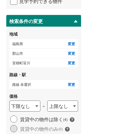
見学予約できる物件
ペ
ー
ジ
に
検索条件の変更
保
存
地域
す
る
福島県
変更
郡山市
変更
安積町笹川
変更
路線・駅
路線 未選択
変更
価格
下限なし
上限なし
~
賃貸中の物件は除く
(
4
)
賃貸中の物件のみ
(
0
)