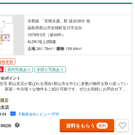
地町
(
1
)
相馬郡飯舘村
(
0
)
水郡線 「安積永盛」駅 徒歩28分 他
ッチン
（
0
）
対面キッチン
（
2
）
福島県郡山市安積町笹川字北向
1978年3月（築49年）
契約、入居関連など
4LDK/地上2階建
土地
261.78m
/
建物
139.64m
2
2
能
（
0
）
価格更新
室内写真あり
水回り写真あり
る
すめポイント
機あり
（
1
）
海住宅 郡山支店が選ばれる理由1郡山市を中心に多数の物件を取り扱ってい
。 新築・中古様々な物件をご紹介可能です。ぜひお気軽にお問合せ下さ
2お家の購入だけでなく、売却もぜひお任せください。 できる限りお客様
要望を実現するために、責任を持って物件をお預かり致します。3創業50年
奨店
 独自のノウハウで最適な物件を一緒にお探しします。 ローンに不安な方
インクローゼット
床下収納
（
1
）
山支店
まずはお気軽にご相談下さい。 ご予算や自己資金、ローンの借入、返済
不動産会社レビュー 37件
4.54
ンなど些細な事でもご相談承ります。東海住宅 郡山支店営業時間 9:30～
30（定休日:火・水）お電話でのお問い合わせがスムーズにご案内できま
資料をもらう
-59226
無料
また、見学予約ボタンより現地のご案内も可能です。＝＝＝＝＝＝＝＝＝
庭
＝