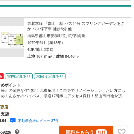
ッキあり
（
0
）
施工・品質・工法関連
東北本線 「郡山」駅 バス44分 スプリングガーデンあさ
か バス停下車 徒歩6分 他
震、制震構造
住宅性能評価付き
（
1
）
福島県郡山市安積町笹川字四角坦
1979年6月（築48年）
4DK/地上2階建
応
土地
167.81m
/
建物
84.46m
2
2
ン内見(相談)可
（
3
）
IT重説可
（
0
）
室内写真あり
水回り写真あり
る
ン対応とは？
すめポイント
町笹川の閑静な住宅街！北東角地！ご自身でリノベーションしたい方にも
すめ！あさかのバイパス、県道17号線にアクセス良好！郡山市街地や須賀
面へ通勤やお出かけにも便利！是非お問い合わせください。
奨店
山支店
不動産会社レビュー 37件
4.54
資料をもらう
-59226
無料