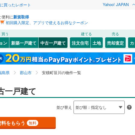
Yahoo! JAPAN
際に買ったレポート
と便利に
新規取得
初回購入限定、アプリで使えるお得なクーポン
検索条件を保存しました
買う
建てる
売る
4
)
常磐線
(
0
)
リノベーション
ョン
新築一戸建て
中古一戸建て
注文住宅
土地
売却査定
カ
この検索条件の新着物件通知は、
マイページ
から設定できます。
2
)
磐越西線
(
2
)
ション・リフォーム
築古・築30年以上
（
2
）
井
4
)
(
1
)
会津若松市
安積町笹川
(
(
14
4
)
)
岩手
宮城
秋田
山形
0
)
東北新幹線
(
2
)
(
)
45
)
白河市
開成
(
1
(
)
2
)
福島県、郡山市、安積町笹川
神奈川
埼玉
千葉
茨城
福島県
郡山市
安積町笹川の物件一覧
(
(
1
3
)
)
相馬市
喜久田町堀之内
(
2
)
(
1
)
行
(
0
)
会津鉄道
(
0
)
0
)
）
南相馬市
桜木
オール電化
(
1
)
(
9
（
)
1
）
長野
富山
石川
福井
古一戸建て
会津鬼怒川線
(
0
)
検索条件を保存する
ケ丘
台以上
)
(
1
（
)
3
）
伊達郡桑折町
台新
ビルトインガレージ
(
1
)
(
1
)
（
0
）
閉じる
閉じる
お気に入りリストを見る
お気に入りリストを見る
閉じる
閉じる
岐阜
静岡
三重
並び替え
俣町
タ付インターホン
(
1
)
(
1
)
安達郡大玉村
並木
防犯カメラ
(
1
)
（
(
0
2
）
)
マイページ
兵庫
京都
滋賀
奈良
栄村
南小泉
(
0
(
)
2
)
南会津郡下郷町
富久山町八山田
(
(
0
3
)
)
資料をもらう
無料
全体
只見町
(
0
)
南会津郡南会津町
中野
(
1
)
(
1
)