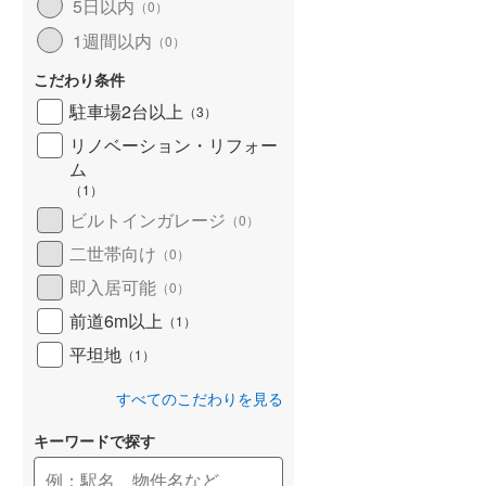
5日以内
（
0
）
1週間以内
（
0
）
こだわり条件
駐車場2台以上
（
3
）
リノベーション・リフォー
ム
（
1
）
ビルトインガレージ
（
0
）
二世帯向け
（
0
）
即入居可能
（
0
）
前道6m以上
（
1
）
平坦地
（
1
）
すべてのこだわりを見る
キーワードで探す