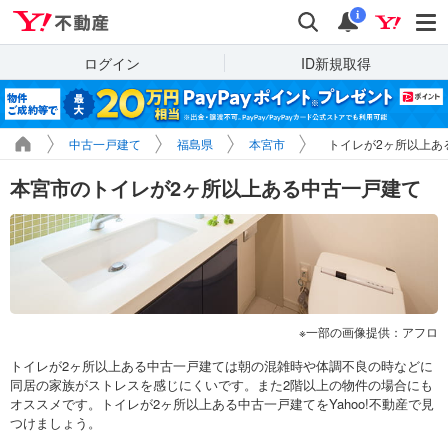
Yahoo!不動産
検索
通知
i
ログイン
ID新規取得
中古一戸建て
福島県
本宮市
トイレが2ヶ所以上あ
本宮市のトイレが2ヶ所以上ある中古一戸建て
一部の画像提供：アフロ
トイレが2ヶ所以上ある中古一戸建ては朝の混雑時や体調不良の時などに
同居の家族がストレスを感じにくいです。また2階以上の物件の場合にも
オススメです。トイレが2ヶ所以上ある中古一戸建てをYahoo!不動産で見
つけましょう。