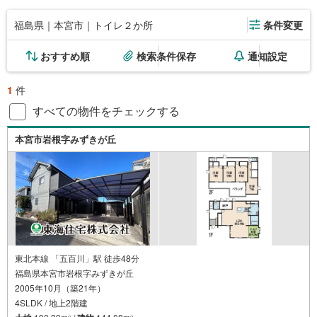
福島県｜本宮市｜トイレ２か所
条件変更
おすすめ順
検索条件保存
通知設定
1
件
すべての物件をチェックする
本宮市岩根字みずきが丘
東北本線 「五百川」駅 徒歩48分
福島県本宮市岩根字みずきが丘
2005年10月（築21年）
4SLDK / 地上2階建