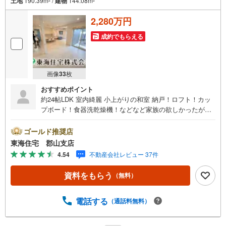
土地
190.39m
/
建物
144.08m
2
2
2,280万円
成約でもらえる
画像
33
枚
おすすめポイント
約24帖LDK 室内綺麗 小上がりの和室 納戸！ロフト！カッ
プボード！食器洗乾燥機！などなど家族の欲しかったが揃
うオール電化住宅！ローンのご相談からでもOKです！
ゴールド推奨店
東海住宅 郡山支店
4.54
不動産会社レビュー 37件
資料をもらう
（無料）
電話する
（通話料無料）