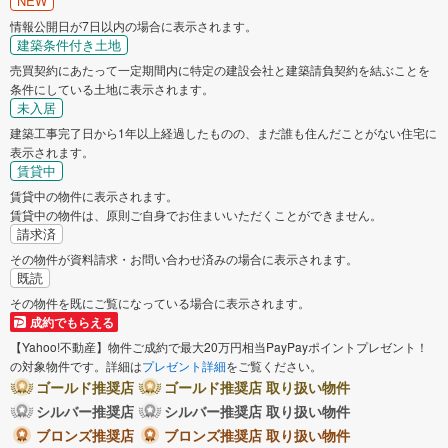
NEW
情報公開日が7日以内の場合に表示されます。
建築条件付き土地
売買契約にあたって一定期間内に特定の建設会社と建築請負契約を結ぶことを
条件にしている土地に表示されます。
未入居
建築工事完了日から1年以上経過したものの、まだ誰も住んだことがない住宅に
表示されます。
賃貸中
賃貸中の物件に表示されます。
賃貸中の物件は、原則ご自身でお住まいいただくことができません。
請求済
その物件が資料請求・お問い合わせ済みの場合に表示されます。
既読
その物件を既にご覧になっている場合に表示されます。
成約でもらえる
【Yahoo!不動産】物件ご成約で最大20万円相当PayPayポイントプレゼント！
の対象物件です。詳細は
プレゼント詳細
をご覧ください。
ゴールド推奨店
ゴールド推奨店 取り扱い物件
シルバー推奨店
シルバー推奨店 取り扱い物件
ブロンズ推奨店
ブロンズ推奨店 取り扱い物件