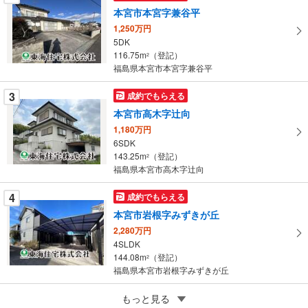
マ
本宮市本宮字兼谷平
イ
1,250万円
ペ
5DK
ー
116.75m
（登記）
2
福島県本宮市本宮字兼谷平
ジ
に
3
成約でもらえる
保
本宮市高木字辻向
存
す
1,180万円
6SDK
る
143.25m
（登記）
2
福島県本宮市高木字辻向
4
成約でもらえる
本宮市岩根字みずきが丘
2,280万円
4SLDK
144.08m
（登記）
2
福島県本宮市岩根字みずきが丘
4
もっと見る
成約でもらえる