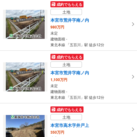
成約でもらえる
土地
本宮市荒井字南ノ内
980万円
未定
建物面積 -
東北本線 「五百川」駅 徒歩12分
成約でもらえる
土地
本宮市荒井字南ノ内
1,100万円
未定
建物面積 -
東北本線 「五百川」駅 徒歩12分
成約でもらえる
土地
本宮市高木字井戸上
350万円