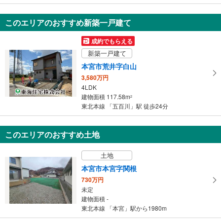
本宮市岩根字みずきが丘
2,380万円
このエリアのおすすめ新築一戸建て
8SLDK
184m
（登記）
2
成約でもらえる
福島県本宮市岩根字みずきが丘
新築一戸建て
本宮市荒井字白山
3,580万円
4LDK
建物面積 117.58m
2
東北本線 「五百川」駅 徒歩24分
このエリアのおすすめ土地
土地
本宮市本宮字関根
730万円
未定
建物面積 -
東北本線 「本宮」駅から1980m