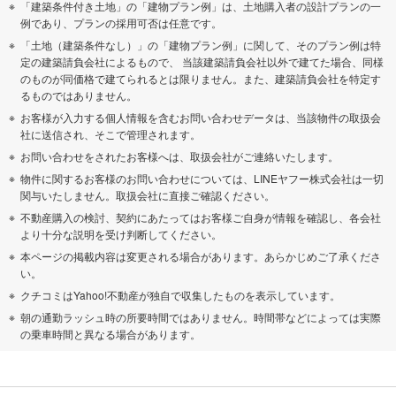
「建築条件付き土地」の「建物プラン例」は、土地購入者の設計プランの一
例であり、プランの採用可否は任意です。
「土地（建築条件なし）」の「建物プラン例」に関して、そのプラン例は特
定の建築請負会社によるもので、 当該建築請負会社以外で建てた場合、同様
のものが同価格で建てられるとは限りません。また、建築請負会社を特定す
るものではありません。
お客様が入力する個人情報を含むお問い合わせデータは、当該物件の取扱会
社に送信され、そこで管理されます。
お問い合わせをされたお客様へは、取扱会社がご連絡いたします。
物件に関するお客様のお問い合わせについては、LINEヤフー株式会社は一切
関与いたしません。取扱会社に直接ご確認ください。
不動産購入の検討、契約にあたってはお客様ご自身が情報を確認し、各会社
より十分な説明を受け判断してください。
本ページの掲載内容は変更される場合があります。あらかじめご了承くださ
い。
クチコミはYahoo!不動産が独自で収集したものを表示しています。
朝の通勤ラッシュ時の所要時間ではありません。時間帯などによっては実際
の乗車時間と異なる場合があります。