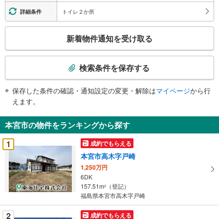
トイレ２か所
詳細条件
こ
新着物件通知を受け取る
の
検
索
検索条件を保存する
条
件
保存した条件の確認・通知設定の変更・解除は
マイページ
から行
で
えます。
通
知
本宮市の物件をランキングから探す
を
受
1
成約でもらえる
け
本宮市高木字戸崎
取
1,250万円
る
6DK
・
157.51m
（登記）
2
条
福島県本宮市高木字戸崎
件
を
2
成約でもらえる