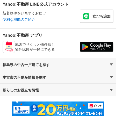
Yahoo!不動産 LINE公式アカウント
新着物件をいち早くお届け！
友だち追加
便利な機能のご紹介
Yahoo!不動産 アプリ
地図でサクッと物件探し
物件比較が手軽にできる
福島県の中古一戸建てを探す
本宮市の不動産情報を探す
路線・駅から探す
地域から探す
暮らしのお役立ち情報
不動産・住宅
賃貸住宅
通勤・通学時間から探す
地図から探す
マンションカタログ
教えて！住まいの先生
新築マンション
中古マンション