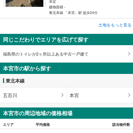
未定
建物面積 -
東北本線 「本宮」駅 徒歩24分
成約でもらえる
土地をもっと見る
土地
同じこだわりでエリアを広げて探す
本宮市荒井字南ノ内
930万円
未定
福島県のトイレが2ヶ所以上ある中古一戸建て
建物面積 -
東北本線 「五百川」駅 徒歩11分
本宮市の駅から探す
東北本線
五百川
本宮
本宮市の周辺地域の価格相場
エリア
平均価格
該当物件数