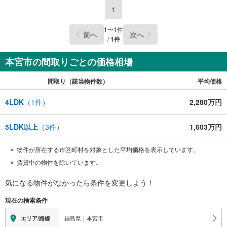
1
1
〜
1
件
前へ
次へ
/
1
件
本宮市の間取りごとの価格相場
間取り（該当物件数）
平均価格
4LDK
（
1
件）
2,280万円
5LDK以上
（
3
件）
1,603万円
物件が所在する市区町村を対象とした平均価格を表示しています。
賃貸中の物件を除いています。
気になる物件がなかったら
条件を変更しよう！
現在の検索条件
福島県｜本宮市
エリア/路線