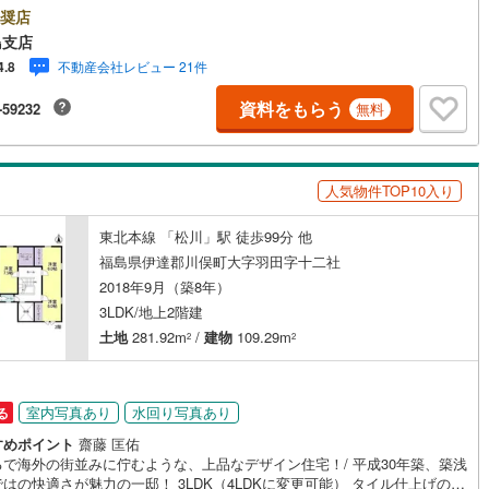
豊富な物件情報でお客様をお迎えいたします！【ローンの相談無料！】●
奨店
ッキあり
（
2
）
宅ローン通るかな？」様々なお悩みございませんか？●お客様をサポートし
島支店
ら代行で無料審査いたします！●秘密厳守、無理な営業も致しません。＼ラ
不動産会社レビュー 21件
4.8
プランシュミレーション無料受付中！/人気です ●「ローンが通っても月々
施工・品質・工法関連
んと支払える？」「月々の支払いを見直したい！」●審査・購入前に安心
資料をもらう
-59232
無料
が資金・生活設計を一緒に考えご提案いたします！【赤ちゃん・お子様大
震、制震構造
住宅性能評価付き
（
0
）
 】●キッズスペースやベビーベッドを完備（オムツあります）●女性スタッ
お子様が飽きてしまわないようお手伝いいたします ●ご家族おそろいでぜ
来店ください！
人気物件TOP10入り
応
東北本線 「松川」駅 徒歩99分 他
ン内見(相談)可
（
6
）
IT重説可
（
0
）
福島県伊達郡川俣町大字羽田字十二社
2018年9月（築8年）
ン対応とは？
3LDK/地上2階建
土地
281.92m
/
建物
109.29m
2
2
室内写真あり
水回り写真あり
る
すめポイント
齋藤 匡佑
るで海外の街並みに佇むような、上品なデザイン住宅！/ 平成30年築、築浅
はの快適さが魅力の一邸！ 3LDK（4LDKに変更可能） タイル仕上げのキ