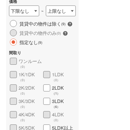
価格
下限なし
上限なし
~
賃貸中の物件は除く
(
9
)
長期優良住宅
（
0
）
賃貸中の物件のみ
(
0
)
指定なし
(
9
)
間取り
ワンルーム
（
0
）
1K/1DK
1LDK
（
0
）
（
0
）
詳しく見る
2K/2DK
2LDK
（
0
）
（
1
）
3K/3DK
3LDK
（
0
）
（
6
）
4K/4DK
4LDK
（
0
）
（
0
）
5K/5DK
5LDK以上