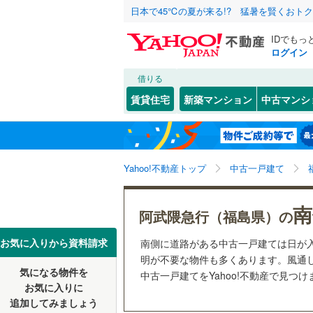
日本で45℃の夏が来る!? 猛暑を賢くおト
IDでもっ
ログイン
借りる
北海道
JR
北海道
東北本線
(
こだわり条件
リフォーム、
賃貸住宅
新築マンション
中古マンシ
磐越東線
(
リノベー
福島市
(
1
東北
青森
（
2
）
奥羽本線
(
やながわ希望の森
(
0
)
(
0
)
いわき市
関東
東京
Yahoo!不動産トップ
中古一戸建て
設備
喜多方市
私鉄・その他
阿武隈急
田村市
床暖房
(
（
0
信越・北陸
新潟
野岩鉄道
南
(
0
阿武隈急行（福島県）の
本宮市
駐車場2
(
2
東海
愛知
お気に入りから資料請求
南側に道路がある中古一戸建ては日が
伊達郡川
ＴＶモニ
明が不要な物件も多くあります。風通
(
3
)
(
2
)
(
5
気になる物件を
（
7
）
中古一戸建てをYahoo!不動産で見つ
近畿
大阪
岩瀬郡天
お気に入りに
追加してみましょう
間取り、居室
南会津郡