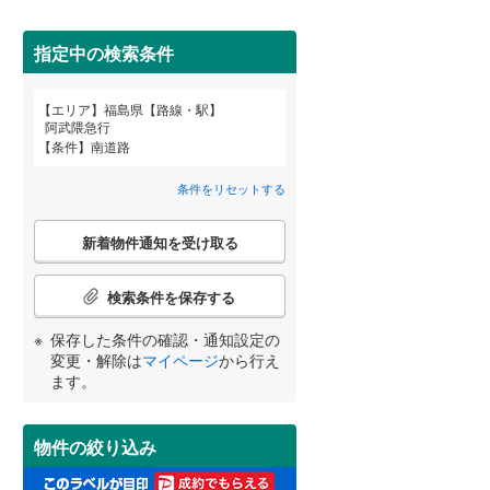
耶麻郡猪苗代町
(
0
)
間取り変更可能
（
0
）
指定中の検索条件
河沼郡柳津町
(
0
)
3階建て以上
（
0
）
エリア
福島県【路線・駅】
大沼郡昭和村
(
0
)
宮崎
鹿児島
沖縄
阿武隈急行
条件
南道路
西白河郡泉崎村
(
1
)
条件をリセットする
東白川郡棚倉町
(
0
)
小学校まで1km以内
（
0
）
こ
する
る
条件をリセットする
条件をリセットする
条件をリセットする
条件をリセットする
条件をリセットする
条件をリセットする
東白川郡鮫川村
(
0
)
新着物件通知を受け取る
の
検
石川郡平田村
(
0
)
索
検索条件を保存する
条
南道路
（
9
）
田村郡三春町
(
1
)
件
保存した条件の確認・通知設定の
で
変更・解除は
マイページ
から行え
双葉郡楢葉町
(
1
)
通
ます。
知
双葉郡大熊町
(
0
)
を
受
物件の絞り込み
双葉郡葛尾村
(
0
)
け
取