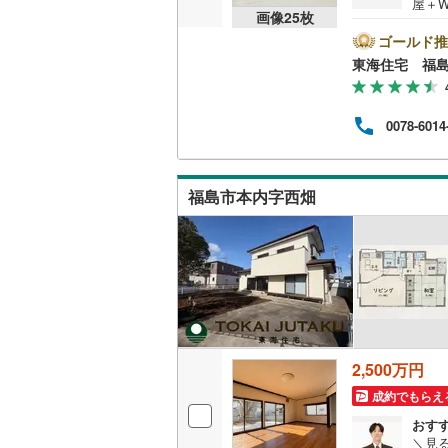
屋＋W
画像
25
枚
付！
豊富
ゴールド推
ロー
東海住宅 福
代行
ラン
と支
0078-6014
資金
●キ
子様
店く
福島市本内字西畑
2,500万円
成約でもらえ
おす
＼見