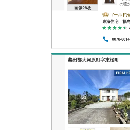
の暖かい日差しが
画像
28
枚
あり
県出
ゴールド推
口コ
東海住宅 福
なさ
安な
な営
0078-6014
を一
スペ
す。
けで
柴田郡大河原町字東桜町
か？