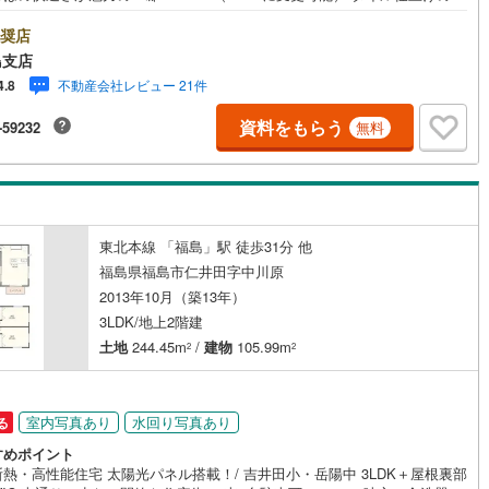
ンで、カフェのような空間に 福島で30年の地域密着不動産会社です！福島
身スタッフが中心で、地元を熟知した暮らし目線のご提案が強み。Google
奨店
ミでも 4.7の高評価をいただいています！実際のお客様の声も、ぜひ参考に
島支店
ってください。＼住宅ローンのご相談は無料です！/「通るかな…？」と不
不動産会社レビュー 21件
4.8
段階でも大丈夫です。自己資金が少ない方のご相談実績もあります。無理
業はいたしません。ライフプランシミュレーションも無料で、将来のこと
資料をもらう
-59232
無料
緒にゆっくり考えます！ 小さなお子様連れも大歓迎です！店内にはキッズ
ースをご用意しております。おむつ替えやミルクのお湯なども対応可能で
泣いてしまっても大丈夫ですので、安心してご来店くださいね。ご相談だ
も大歓迎です！迷っている今だからこそ、ぜひ一度お話ししてみません
東北本線 「福島」駅 徒歩31分 他
福島県福島市仁井田字中川原
2013年10月（築13年）
3LDK/地上2階建
土地
244.45m
/
建物
105.99m
2
2
室内写真あり
水回り写真あり
る
すめポイント
熱・高性能住宅 太陽光パネル搭載！/ 吉井田小・岳陽中 3LDK＋屋根裏部