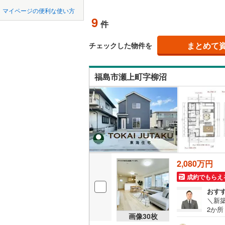
中国
鳥取
マイページの便利な使い方
耶麻郡西
吹き抜け
9
件
四国
徳島
河沼郡会
二世帯向
まとめて
チェックした物件を
大沼郡三
サービス
九州・沖縄
福岡
大沼郡会
福島市瀬上町字柳沼
立地
西白河郡
最寄りの
0
0
0
0
0
0
該当物件
該当物件
該当物件
該当物件
該当物件
該当物件
件
件
件
件
件
件
東白川郡
配置、向き、
石川郡石
前道6m
石川郡浅
2,080万円
平坦地
（
田村郡小
成約でもらえ
双葉郡富
LD
おす
＼新
双葉郡双
リビング
2か所！各部屋収納
画像
30
枚
月々
（
2
）