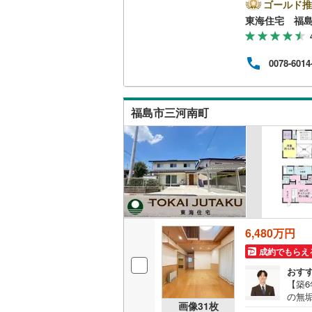
相馬郡新
件情
ゴールド推
るか
東海住宅 福
料審
キッチン
ミレ
る？
独立型キ
0078-6014
活設
スペ
きて
販売、価格、
い！
福島市三河南町
即入居可
浴室
浴室乾燥
収納
6,480万円
ウォーク
成約でもらえ
（
5
）
おす
【築
の無
バルコニー、
画像
31
枚
ラス