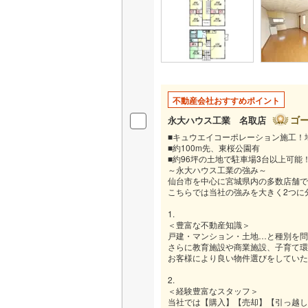
不動産会社おすすめポイント
ゴ
永大ハウス工業 名取店
■キュウエイコーポレーション施工！
■約100m先、東桜公園有
■約96坪の土地で駐車場3台以上可
～永大ハウス工業の強み～
仙台市を中心に宮城県内の多数店舗で
こちらでは当社の強みを大きく2つに
1.
＜豊富な不動産知識＞
戸建・マンション・土地…と種別を問
さらに教育施設や商業施設、子育て環
お客様により良い物件選びをしていた
2.
＜経験豊富なスタッフ＞
当社では【購入】【売却】【引っ越し