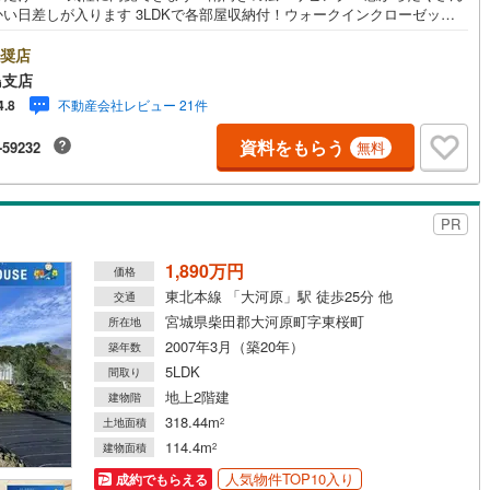
入ります 3LDKで各部屋収納付！ウォークインクローゼット
 徒歩圏内にお買い物施設充実 福島で30年の地域密着不動産会社です！福島
身スタッフが中心で、地元を熟知した暮らし目線のご提案が強み。Google
奨店
ミでも 4.7の高評価をいただいています！実際のお客様の声も、ぜひ参考に
島支店
ってください。＼住宅ローンのご相談は無料です！/「通るかな…？」と不
不動産会社レビュー 21件
4.8
段階でも大丈夫です。自己資金が少ない方のご相談実績もあります。無理
業はいたしません。ライフプランシミュレーションも無料で、将来のこと
資料をもらう
-59232
無料
緒にゆっくり考えます！ 小さなお子様連れも大歓迎です！店内にはキッズ
ースをご用意しております。おむつ替えやミルクのお湯なども対応可能で
泣いてしまっても大丈夫ですので、安心してご来店くださいね。ご相談だ
も大歓迎です！迷っている今だからこそ、ぜひ一度お話ししてみません
PR
1,890万円
価格
東北本線 「大河原」駅 徒歩25分 他
交通
宮城県柴田郡大河原町字東桜町
所在地
2007年3月（築20年）
築年数
5LDK
間取り
地上2階建
建物階
318.44m
土地面積
2
114.4m
建物面積
2
人気物件TOP10入り
成約でもらえる