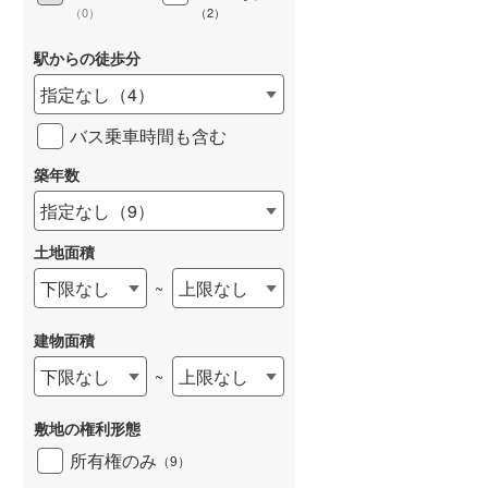
（
0
）
（
2
）
駅からの徒歩分
指定なし
（
4
）
バス乗車時間も含む
築年数
指定なし
（
9
）
土地面積
下限なし
上限なし
~
建物面積
下限なし
上限なし
~
敷地の権利形態
所有権のみ
（
9
）