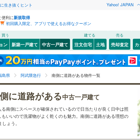
Yahoo! JAPAN
クに生き抜くヒント
と便利に
新規取得
初回購入限定、アプリで使えるお得なクーポン
検索条件を保存しました
買う
建てる
売る
24
)
常磐線
(
13
)
リノベーション
ョン
新築一戸建て
中古一戸建て
注文住宅
土地
売却査定
カ
この検索条件の新着物件通知は、
マイページ
から設定できます。
15
)
磐越西線
(
10
)
ション・リフォーム
築古・築30年以上
（
3
）
8
)
会津若松市
(
1
)
岩手
宮城
秋田
山形
5
)
東北新幹線
(
14
)
公園前
(
0
)
(
0
)
(
0
)
(
0
)
(
0
)
(
0
)
(
11
)
白河市
(
0
)
福島県、阿武隈急行、南道路
神奈川
埼玉
千葉
茨城
福島県
阿武隈急行
南側に道路がある物件一覧
(
0
)
相馬市
(
0
)
行
(
9
)
会津鉄道
(
1
)
0
)
）
南相馬市
オール電化
(
1
（
)
3
）
長野
富山
石川
福井
会津鬼怒川線
(
0
)
側に道路がある
)
中古一戸建て
検索条件を保存する
台以上
)
（
9
）
伊達郡桑折町
ビルトインガレージ
(
0
)
（
1
）
閉じる
閉じる
お気に入りリストを見る
お気に入りリストを見る
閉じる
閉じる
岐阜
静岡
三重
入る南側にスペースが確保されているので日当たりが良く日中は照
俣町
タ付インターホン
(
1
)
安達郡大玉村
防犯カメラ
（
(
0
0
）
)
マイページ
しもいいので洗濯物がよく乾くのも魅力。南側に道路がある理想の
)
けましょう。
兵庫
京都
滋賀
奈良
栄村
(
0
)
南会津郡下郷町
(
0
)
全体
只見町
(
0
)
南会津郡南会津町
(
0
)