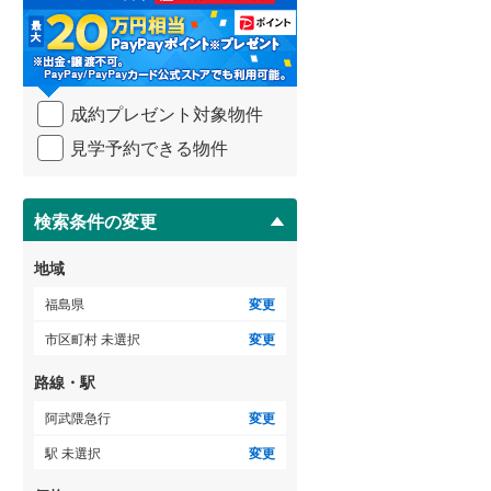
る
・
条
件
を
成約プレゼント対象物件
マ
イ
見学予約できる物件
ペ
ー
ジ
に
検索条件の変更
保
存
地域
す
る
福島県
変更
市区町村 未選択
変更
路線・駅
阿武隈急行
変更
駅 未選択
変更