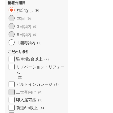
情報公開日
指定なし
（
9
）
本日
（
0
）
3日以内
（
0
）
5日以内
（
0
）
1週間以内
（
1
）
こだわり条件
駐車場2台以上
（
9
）
リノベーション・リフォー
ム
（
2
）
ビルトインガレージ
（
1
）
二世帯向け
（
0
）
即入居可能
（
1
）
前道6m以上
（
4
）