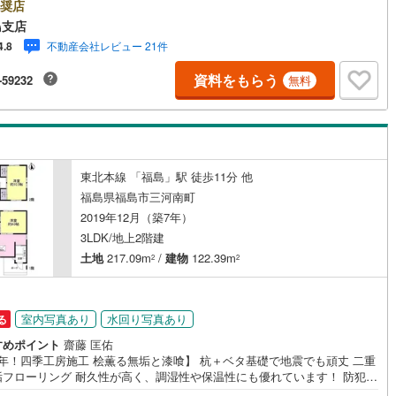
地町
(
0
)
相馬郡飯舘村
(
0
)
報でお客様をお迎えいたします！【ローンの相談無料！】●「住宅ローン通
奨店
な？」様々なお悩みございませんか？●お客様をサポートしながら代行で無
島支店
査いたします！●秘密厳守、無理な営業も致しません。＼ライフプランシュ
不動産会社レビュー 21件
4.8
ーション無料受付中！/人気です ●「ローンが通っても月々ちゃんと支払え
」「月々の支払いを見直したい！」●審査・購入前に安心 プロが資金・生
ッチン
（
0
）
対面キッチン
（
4
）
資料をもらう
-59232
無料
計を一緒に考えご提案いたします！【赤ちゃん・お子様大歓迎 】●キッズ
ースやベビーベッドを完備（オムツあります）●女性スタッフがお子様が飽
しまわないようお手伝いいたします ●ご家族おそろいでぜひご来店くださ
契約、入居関連など
能
（
1
）
東北本線 「福島」駅 徒歩11分 他
福島県福島市三河南町
2019年12月（築7年）
機あり
（
3
）
3LDK/地上2階建
土地
217.09m
/
建物
122.39m
2
2
インクローゼット
床下収納
（
2
）
室内写真あり
水回り写真あり
る
すめポイント
齋藤 匡佑
6年！四季工房施工 桧薫る無垢と漆喰】 杭＋ベタ基礎で地震でも頑丈 二重
垢フローリング 耐久性が高く、調湿性や保温性にも優れています！ 防犯ガ
庭
と面格子で安心できる家！【東海住宅って？】●福島市に事務所を開設し30