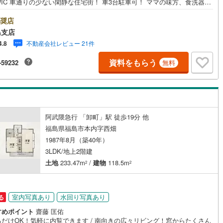
IC 車通りの少ない閑静な住宅街！ 車3台駐車可！ ママの味方、食洗器
他にも設備充実です 【東海住宅って？】●福島市に事務所を開設し30年！
な物件情報でお客様をお迎えいたします！【ローンの相談無料！】●「住宅
奨店
ン通るかな？」様々なお悩みございませんか？●お客様をサポートしながら
島支店
で無料審査いたします！●秘密厳守、無理な営業も致しません。＼ライフプ
不動産会社レビュー 21件
4.8
シュミレーション無料受付中！/人気です ●「ローンが通っても月々ちゃん
払える？」「月々の支払いを見直したい！」●審査・購入前に安心 プロが
資料をもらう
-59232
無料
・生活設計を一緒に考えご提案いたします！【赤ちゃん・お子様大歓迎 】
ッズスペースやベビーベッドを完備（オムツあります）●女性スタッフがお
が飽きてしまわないようお手伝いいたします ●ご家族おそろいでぜひご来
ださい！
阿武隈急行 「卸町」駅 徒歩19分 他
福島県福島市本内字西畑
1987年8月（築40年）
3LDK/地上2階建
土地
233.47m
/
建物
118.5m
2
2
室内写真あり
水回り写真あり
る
すめポイント
齋藤 匡佑
るだけOK！気軽に内覧できます / 南向きの広々リビング！窓からたくさん