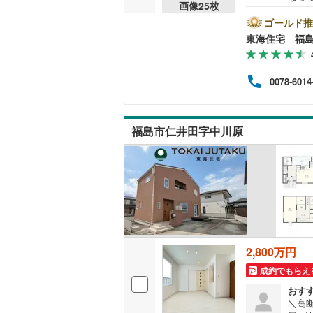
画像
25
枚
ッチ
県出
ゴールド推
口コ
東海住宅 福
なさ
安な
な営
0078-6014
を一
スペ
す。
けで
福島市仁井田字中川原
か？
2,800万円
成約でもらえ
おす
＼高断