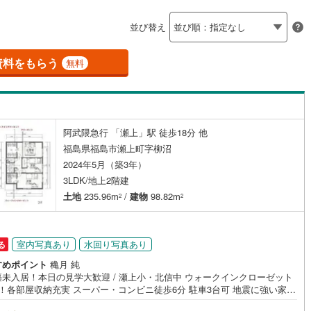
島根
岡山
広島
山口
会津町
(
0
)
耶麻郡磐梯町
(
0
)
（
2
）
バリアフリー住宅
（
0
）
並び替え
香川
愛媛
高知
津坂下町
(
0
)
河沼郡湯川村
(
0
)
け
（
0
）
平屋・1階建て
（
1
）
保存した条件を見る
資料をもらう
無料
島町
(
0
)
大沼郡金山町
(
0
)
ルーム（納戸）
（
1
）
佐賀
長崎
熊本
大分
津美里町
(
0
)
西白河郡西郷村
(
0
)
中島村
(
0
)
西白河郡矢吹町
(
2
)
阿武隈急行 「瀬上」駅 徒歩18分 他
駅が始発駅
（
2
）
海まで2km以内
（
0
）
この条件で検索する
この条件で検索する
この条件で検索する
この条件で検索する
この条件で検索する
この条件で検索する
市区町村以下を選択
市区町村を選択す
駅を選択する
福島県福島市瀬上町字柳沼
矢祭町
(
0
)
東白川郡塙町
(
0
)
2024年5月（築3年）
建ち方、日当たり
川町
(
0
)
石川郡玉川村
(
0
)
3LDK/地上2階建
土地
235.96m
/
建物
98.82m
2
2
以上
（
4
）
角地
（
1
）
川町
(
0
)
石川郡古殿町
(
0
)
5
）
野町
(
0
)
双葉郡広野町
(
0
)
室内写真あり
水回り写真あり
る
岡町
(
0
)
双葉郡川内村
(
0
)
すめポイント
穐月 純
築未入居！本日の見学大歓迎 / 瀬上小・北信中 ウォークインクローゼット
葉町
(
0
)
双葉郡浪江町
(
0
)
ダイニング15畳以上
充実 スーパー・コンビニ徒歩6分 駐車3台可 地震に強い家を
6万円から！【東海住宅って？】●福島市に事務所を開設し30年！豊富な物