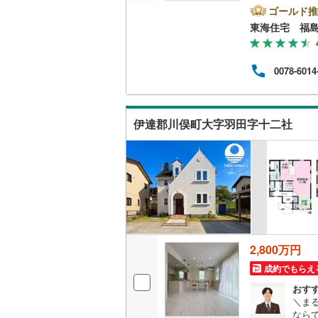
年！
ゴールド推
ウッドデ
「住
東海住宅 福
なが
イフ
構造・規模・
ちゃ
0078-6014
プロ
耐震、免
歓迎
（
1
）
フが
ひご
伊達郡川俣町大字羽田字十二社
オンライン対
オンライ
オンライ
2,800万円
成約でもらえ
おす
＼ま
ならで