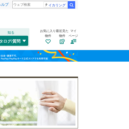
ヘルプ
イカリング
検索
お気に入り
最近見た
マイ
知る
物件
物件
ページ
水郡線
(
10
)
タログ/質問
只見線
(
1
)
郡山市
(
11
)
福島
山形新幹線
(
14
)
(
0
)
(
0
)
(
1
)
須賀川市
(
0
)
栃木
群馬
山梨
二本松市
(
0
)
福島交通飯坂線
(
13
)
伊達市
トイレ２か所
(
0
)
（
2
）
伊達郡国見町
太陽光発電システム
(
0
)
（
2
）
岩瀬郡鏡石町
(
0
)
和歌山
南会津郡檜枝岐村
(
0
)
耶麻郡北塩原村
(
0
)