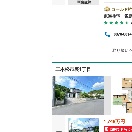
画像
8
枚
学に
ウッドデ
付）
ゴールド推
CF）
東海住宅 福
品●
構造・規模・
ーシ
る？
耐震、免
0078-6014
活設
（
0
）
スペ
きて
取り扱い
い！
オンライン対
オンライ
二本松市表1丁目
オンライ
1,749万円
成約でもらえ