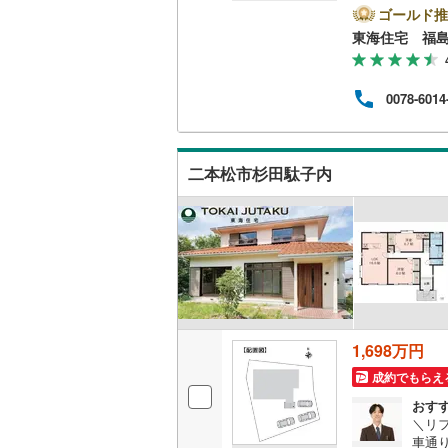
相馬郡新
物件
ゴールド推
通る
東海住宅 福
キッチン
無料
ュミ
独立型キ
える
0078-6014
生活
ズス
販売、価格、
飽き
さい
二本松市杉田駄子内
即入居可
浴室
浴室乾燥
収納
1,698万円
ウォーク
（
0
）
成約でもらえ
おす
＼リフ
バルコニー、
車通り