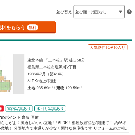
島根
岡山
広島
山口
会津町
(
0
)
耶麻郡磐梯町
(
0
)
（
0
）
バリアフリー住宅
（
0
）
並び替え
香川
愛媛
高知
津坂下町
(
0
)
河沼郡湯川村
(
0
)
け
（
0
）
平屋・1階建て
（
0
）
保存した条件を見る
資料をもらう
無料
島町
(
0
)
大沼郡金山町
(
0
)
ルーム（納戸）
（
0
）
佐賀
長崎
熊本
大分
津美里町
(
0
)
西白河郡西郷村
(
1
)
人気物件TOP10入り
中島村
(
0
)
西白河郡矢吹町
(
1
)
駅が始発駅
（
0
）
海まで2km以内
（
0
）
東北本線 「二本松」駅 徒歩58分
この条件で検索する
この条件で検索する
この条件で検索する
この条件で検索する
この条件で検索する
この条件で検索する
市区町村以下を選択
市区町村を選択す
駅を選択する
矢祭町
(
0
)
東白川郡塙町
(
0
)
福島県二本松市塩沢町2丁目
1986年7月（築41年）
建ち方、日当たり
川町
(
0
)
石川郡玉川村
(
0
)
5LDK/地上2階建
以上
（
2
）
角地
（
0
）
土地
285.89m
/
建物
129.59m
2
2
川町
(
0
)
石川郡古殿町
(
0
)
0
）
野町
(
0
)
双葉郡広野町
(
0
)
室内写真あり
水回り写真あり
る
岡町
(
0
)
双葉郡川内村
(
0
)
すめポイント
齋藤 匡佑
らしがよく風通しのいい立地！/ 5LDK！部屋数豊富な2階建て！ 約86坪
葉町
(
0
)
双葉郡浪江町
(
0
)
ダイニング15畳以上
敷地！ 分譲地内で車通りが少なく閑静な住宅街です リフォームのご相談
緒に承れます！【東海住宅って？】●福島市に事務所を開設し30年！豊富な