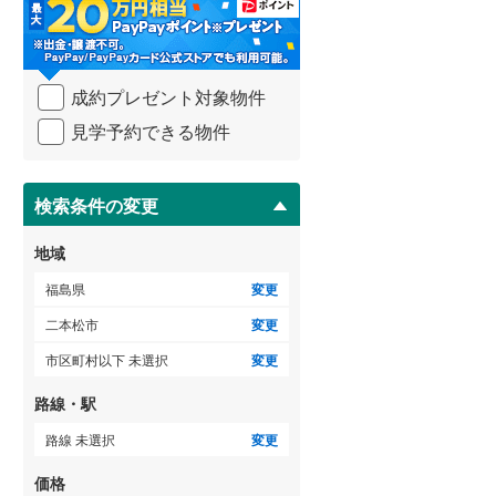
・
条
件
を
成約プレゼント対象物件
マ
イ
見学予約できる物件
ペ
ー
ジ
に
検索条件の変更
保
存
地域
す
る
福島県
変更
二本松市
変更
市区町村以下 未選択
変更
路線・駅
路線 未選択
変更
価格