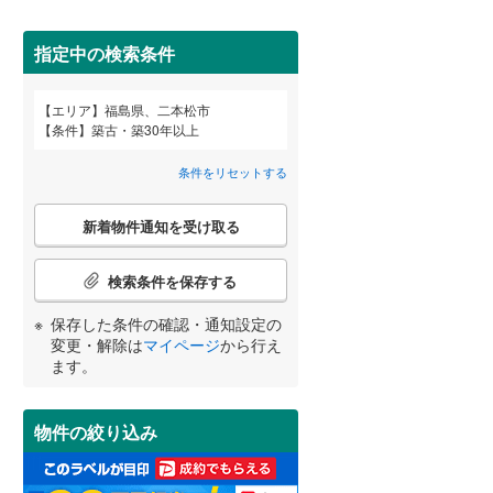
耶麻郡猪苗代町
(
0
)
間取り変更可能
（
0
）
指定中の検索条件
河沼郡柳津町
(
0
)
3階建て以上
（
0
）
エリア
福島県、二本松市
大沼郡昭和村
(
0
)
宮崎
鹿児島
沖縄
条件
築古・築30年以上
西白河郡泉崎村
(
1
)
条件をリセットする
東白川郡棚倉町
(
0
)
こ
小学校まで1km以内
（
0
）
新着物件通知を受け取る
の
する
る
条件をリセットする
条件をリセットする
条件をリセットする
条件をリセットする
条件をリセットする
条件をリセットする
東白川郡鮫川村
(
0
)
検
索
検索条件を保存する
石川郡平田村
(
0
)
条
南道路
（
0
）
件
保存した条件の確認・通知設定の
田村郡三春町
(
0
)
で
変更・解除は
マイページ
から行え
通
ます。
双葉郡楢葉町
(
0
)
知
を
双葉郡大熊町
(
0
)
受
物件の絞り込み
け
双葉郡葛尾村
(
0
)
取
る