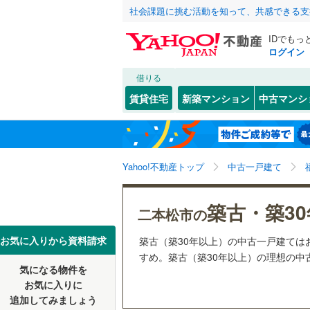
社会課題に挑む活動を知って、共感できる支
IDでもっ
ログイン
借りる
北海道
JR
北海道
東北本線
(
こだわり条件
リフォーム、
賃貸住宅
新築マンション
中古マンシ
磐越東線
(
リノベー
福島市
表
(
1
)
(
5
東北
青森
（
2
）
奥羽本線
(
いわき市
渋川
(
1
)
関東
東京
Yahoo!不動産トップ
中古一戸建て
設備
喜多方市
私鉄・その他
阿武隈急
田村市
床暖房
(
（
0
信越・北陸
新潟
野岩鉄道
築古・築3
二本松市の
本宮市
駐車場2
(
3
東海
愛知
お気に入りから資料請求
築古（築30年以上）の中古一戸建て
伊達郡川
ＴＶモニ
すめ。築古（築30年以上）の理想の中古
気になる物件を
（
1
）
近畿
大阪
岩瀬郡天
お気に入りに
追加してみましょう
間取り、居室
南会津郡