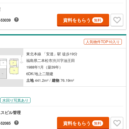
店
資料をもらう
-53039
無料
人気物件TOP10入り
東北本線 「安達」駅 徒歩19分
福島県二本松市渋川字油王田
1988年1月（築39年）
6DK/地上二階建
土地
441.2m
/
建物
76.19m
2
2
水回り写真あり
エスビル管理
資料をもらう
-52085
無料