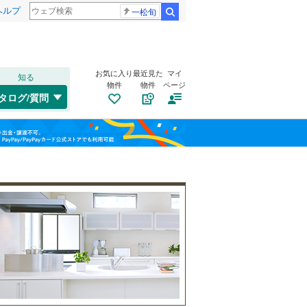
ヘルプ
一松旬
検索
お気に入り
最近見た
マイ
知る
物件
物件
ページ
水郡線
(
0
)
タログ/質問
只見線
(
0
)
郡山市
杉田駄子内
(
29
)
(
1
)
福島
山形新幹線
(
0
)
須賀川市
(
5
)
栃木
群馬
山梨
二本松市
(
4
)
福島交通飯坂線
(
0
)
伊達市
トイレ２か所
(
1
)
（
0
）
伊達郡国見町
太陽光発電システム
(
2
)
（
0
）
岩瀬郡鏡石町
(
2
)
和歌山
南会津郡檜枝岐村
(
0
)
耶麻郡北塩原村
(
0
)