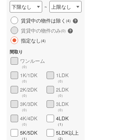
下限なし
上限なし
~
賃貸中の物件は除く
(
4
)
賃貸中の物件のみ
(
0
)
長期優良住宅
（
0
）
指定なし
(
4
)
間取り
ワンルーム
（
0
）
1K/1DK
1LDK
（
0
）
（
0
）
詳しく見る
2K/2DK
2LDK
（
0
）
（
0
）
3K/3DK
3LDK
（
0
）
（
0
）
4K/4DK
4LDK
（
0
）
（
1
）
5K/5DK
5LDK以上
（
1
）
（
2
）