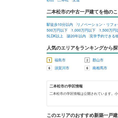
二本松市の中古一戸建てを他のこ
駅徒歩10分以内
リノベーション・リフォ
500万円以下
1,000万円以下
1,500万
5LDK以上
築20年以内
見学予約できる
人気のエリアをランキングから探
福島市
郡山市
1
2
須賀川市
南相馬市
6
6
二
二本松市の学区情報
本
松
二本松市の学区情報は公開されています。小
市
に
関
す
このエリアのおすすめ新築一戸建