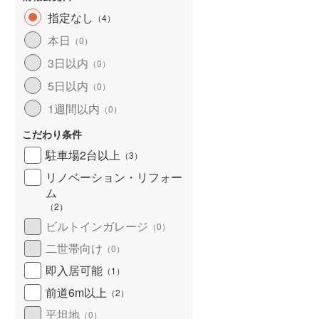
指定なし
（
4
）
本日
（
0
）
3日以内
（
0
）
5日以内
（
0
）
1週間以内
（
0
）
こだわり条件
駐車場2台以上
（
3
）
リノベーション・リフォー
ム
（
2
）
ビルトインガレージ
（
0
）
二世帯向け
（
0
）
即入居可能
（
1
）
前道6m以上
（
2
）
平坦地
（
0
）