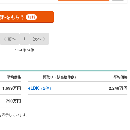
資料をもらう
無料
前へ
1
次へ
1
〜
4
件 /
4
件
平均価格
間取り（該当物件数）
平均価格
1,699万円
4LDK
（
2
件）
2,248万円
790万円
を表示しています。