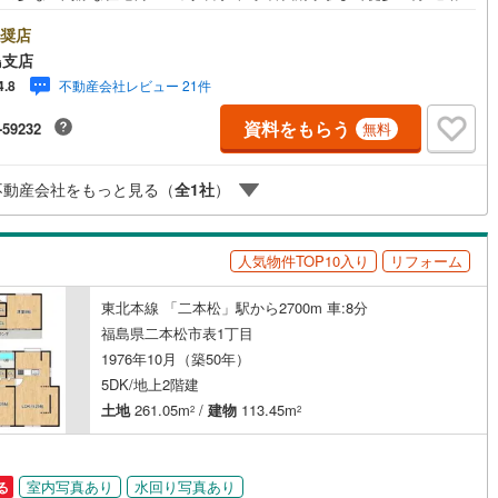
便利！＜リフォーム内容＞●システムキッチン新品●バス新品（浴室乾燥機
ッキあり
（
0
）
●洗面化粧台・トイレ新品●給湯器新品●クロス張替え●フロア材新品（一部
奨店
●照明器具新品●玄関ドア・建具新品●外壁・内部塗装●TVモニターホン新
島支店
ハウスクリーニング●白アリ防蟻工事（5年保証）＼ライフプランシュミレ
施工・品質・工法関連
不動産会社レビュー 21件
4.8
ョン無料受付中！/人気です ●「ローンが通っても月々ちゃんと支払え
」「月々の支払いを見直したい！」●審査・購入前に安心 プロが資金・生
震、制震構造
住宅性能評価付き
（
0
）
資料をもらう
-59232
無料
計を一緒に考えご提案いたします！【赤ちゃん・お子様大歓迎 】●キッズ
ースやベビーベッドを完備（オムツあります）●女性スタッフがお子様が飽
しまわないようお手伝いいたします ●ご家族おそろいでぜひご来店くださ
不動産会社をもっと見る（
全
1
社
）
応
ン内見(相談)可
（
2
）
IT重説可
（
0
）
人気物件TOP10入り
リフォーム
東北本線 「二本松」駅から2700m 車:8分
ン対応とは？
福島県二本松市表1丁目
1976年10月（築50年）
5DK/地上2階建
土地
261.05m
/
建物
113.45m
2
2
室内写真あり
水回り写真あり
る