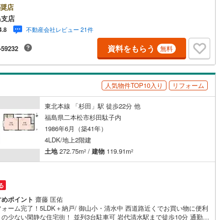
地町
(
0
)
相馬郡飯舘村
(
0
)
情報でお客様をお迎えいたします！【ローンの相談無料！】●「住宅ローン
奨店
かな？」様々なお悩みございませんか？●お客様をサポートしながら代行で
島支店
審査いたします！●秘密厳守、無理な営業も致しません。＼ライフプランシ
不動産会社レビュー 21件
4.8
レーション無料受付中！/人気です ●「ローンが通っても月々ちゃんと支払
ッチン
（
0
）
対面キッチン
（
1
）
？」「月々の支払いを見直したい！」●審査・購入前に安心 プロが資金・
資料をもらう
-59232
無料
設計を一緒に考えご提案いたします！【赤ちゃん・お子様大歓迎 】●キッ
ペースやベビーベッドを完備（オムツあります）●女性スタッフがお子様が
契約、入居関連など
てしまわないようお手伝いいたします ●ご家族おそろいでぜひご来店くだ
！
能
（
1
）
人気物件TOP10入り
リフォーム
東北本線 「杉田」駅 徒歩22分 他
福島県二本松市杉田駄子内
1986年6月（築41年）
機あり
（
1
）
4LDK/地上2階建
土地
272.75m
/
建物
119.91m
2
2
インクローゼット
床下収納
（
1
）
る
すめポイント
齋藤 匡佑
ォーム完了！5LDK＋納戸/ 御山小・清水中 西道路近くでお買い物に便利
庭
の少ない閑静な住宅街！ 並列3台駐車可 岩代清水駅まで徒歩10分 通勤通