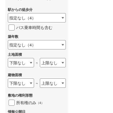
駅からの徒歩分
指定なし
（
4
）
バス乗車時間も含む
築年数
指定なし
（
4
）
土地面積
下限なし
上限なし
~
建物面積
下限なし
上限なし
~
敷地の権利形態
所有権のみ
（
4
）
情報公開日