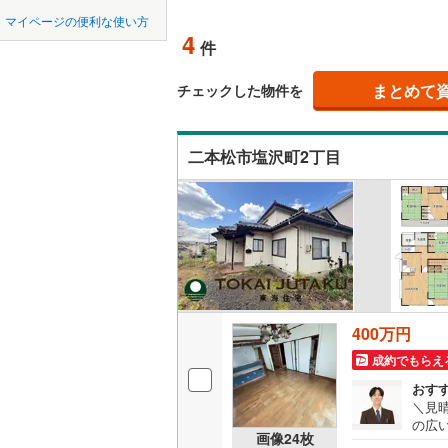
中国
鳥取
マイページの便利な使い方
耶麻郡西
吹き抜け
4
件
四国
徳島
河沼郡会
二世帯向
まとめて
チェックした物件を
大沼郡三
サービス
九州・沖縄
福岡
大沼郡会
二本松市塩沢町2丁目
立地
西白河郡
最寄りの
0
0
0
0
0
0
該当物件
該当物件
該当物件
該当物件
該当物件
該当物件
件
件
件
件
件
件
東白川郡
配置、向き、
石川郡石
前道6m
石川郡浅
平坦地
（
400万円
田村郡小
成約でもらえ
双葉郡富
LD
おす
＼見晴
双葉郡双
リビング
の広い
画像
24
枚
（
0
）
も一