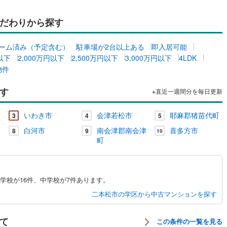
だわりから探す
ーム済み（予定含む）
駐車場が2台以上ある
即入居可能
円以下
2,000万円以下
2,500万円以下
3,000万円以下
4LDK
物件
す
※直近一週間分を毎日更新
いわき市
会津若松市
耶麻郡猪苗代町
3
4
5
白河市
南会津郡南会津
喜多方市
8
9
10
町
学校が16件、中学校が7件あります。
二本松市の学区から中古マンションを探す
て
この条件の一覧を見る