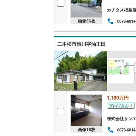
カチタス福島
画像
36
枚
0078-6014
二本松市渋川字油王田
1,180万円
室内写真あり
株式会社サン
画像
16
枚
0078-6014