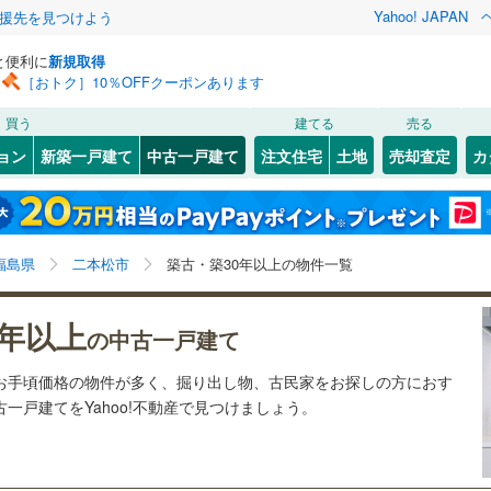
Yahoo! JAPAN
援先を見つけよう
と便利に
新規取得
［おトク］10％OFFクーポンあります
検索条件を保存しました
買う
建てる
売る
4
)
常磐線
(
0
)
リノベーション
ョン
新築一戸建て
中古一戸建て
注文住宅
土地
売却査定
カ
この検索条件の新着物件通知は、
マイページ
から設定できます。
0
)
磐越西線
(
0
)
ション・リフォーム
築古・築30年以上
（
4
）
8
)
会津若松市
塩沢町
(
1
)
(
9
)
岩手
宮城
秋田
山形
0
)
東北新幹線
(
0
)
(
29
)
白河市
(
2
)
福島県、二本松市、築古・築30年以上
神奈川
埼玉
千葉
茨城
福島県
二本松市
築古・築30年以上の物件一覧
(
1
)
相馬市
(
1
)
行
(
0
)
会津鉄道
(
0
)
0
)
）
南相馬市
オール電化
(
6
（
)
1
）
長野
富山
石川
福井
会津鬼怒川線
(
0
)
0年以上
の中古一戸建て
検索条件を保存する
台以上
)
（
3
）
伊達郡桑折町
ビルトインガレージ
(
1
)
（
0
）
閉じる
閉じる
お気に入りリストを見る
お気に入りリストを見る
閉じる
閉じる
岐阜
静岡
三重
はお手頃価格の物件が多く、掘り出し物、古民家をお探しの方におす
俣町
タ付インターホン
(
0
)
安達郡大玉村
防犯カメラ
（
(
0
0
）
)
マイページ
一戸建てをYahoo!不動産で見つけましょう。
兵庫
京都
滋賀
奈良
栄村
(
0
)
南会津郡下郷町
(
0
)
全体
只見町
(
0
)
南会津郡南会津町
(
1
)