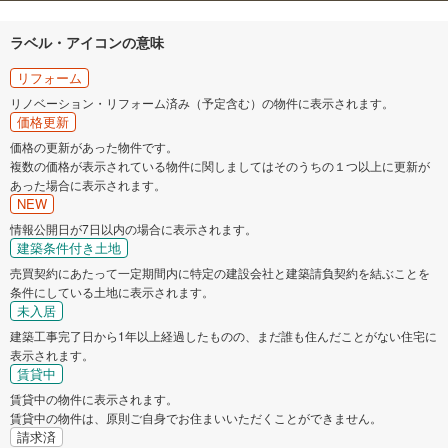
ラベル・アイコンの意味
リフォーム
リノベーション・リフォーム済み（予定含む）の物件に表示されます。
価格更新
価格の更新があった物件です。
複数の価格が表示されている物件に関しましてはそのうちの１つ以上に更新が
あった場合に表示されます。
NEW
情報公開日が7日以内の場合に表示されます。
建築条件付き土地
売買契約にあたって一定期間内に特定の建設会社と建築請負契約を結ぶことを
条件にしている土地に表示されます。
未入居
建築工事完了日から1年以上経過したものの、まだ誰も住んだことがない住宅に
表示されます。
賃貸中
賃貸中の物件に表示されます。
賃貸中の物件は、原則ご自身でお住まいいただくことができません。
請求済