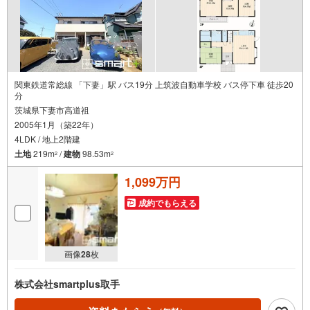
関東鉄道常総線 「下妻」駅 バス19分 上筑波自動車学校 バス停下車 徒歩20
分
茨城県下妻市高道祖
2005年1月（築22年）
4LDK / 地上2階建
土地
219m
/
建物
98.53m
2
2
1,099万円
成約でもらえる
画像
28
枚
株式会社smartplus取手