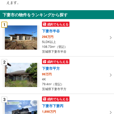
えます。
通
知
下妻市の物件をランキングから探す
を
受
1
成約でもらえる
け
下妻市半谷
取
298万円
る
5LDK以上
・
108.73m
（登記）
2
条
茨城県下妻市半谷
件
を
2
成約でもらえる
マ
下妻市平方
イ
99万円
ペ
4K
ー
79.4m
（登記）
2
茨城県下妻市平方
ジ
に
3
成約でもらえる
保
下妻市下妻丙
存
す
1,898万円