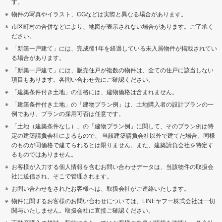
す。
物件の写真やイラスト、CGなどは実際と異なる場合があります。
市区町村の合併などにより、地図が表示されない場合があります。ご了承く
ださい。
「新築一戸建て」には、完成後1年を経過している未入居物件が掲載されてい
る場合があります。
「新築一戸建て」には、販売住戸が複数の物件は、全ての住戸に該当しない
項目もあります。各問い合わせ先にご確認ください。
「建築条件付き土地」の価格には、建物価格は含まれません。
「建築条件付き土地」の「建物プラン例」は、土地購入者の設計プランの一
例であり、プランの採用可否は任意です。
「土地（建築条件なし）」の「建物プラン例」に関して、そのプラン例は特
定の建築請負会社によるもので、 当該建築請負会社以外で建てた場合、同様
のものが同価格で建てられるとは限りません。また、建築請負会社を特定す
るものではありません。
お客様が入力する個人情報を含むお問い合わせデータは、当該物件の取扱会
社に送信され、そこで管理されます。
お問い合わせをされたお客様へは、取扱会社がご連絡いたします。
物件に関するお客様のお問い合わせについては、LINEヤフー株式会社は一切
関与いたしません。取扱会社に直接ご確認ください。