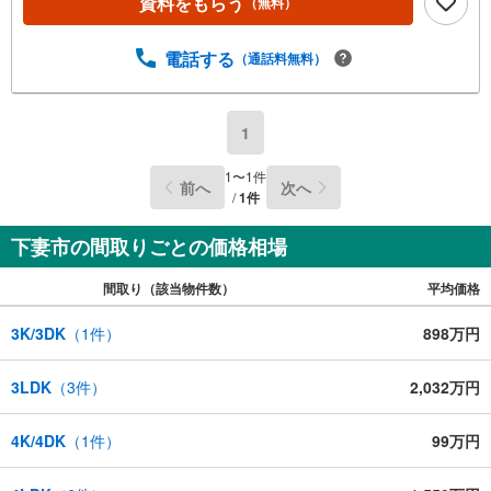
資料をもらう
（無料）
電話する
（通話料無料）
1
1
〜
1
件
前へ
次へ
/
1
件
下妻市の間取りごとの価格相場
間取り（該当物件数）
平均価格
3K/3DK
（
1
件）
898万円
3LDK
（
3
件）
2,032万円
4K/4DK
（
1
件）
99万円