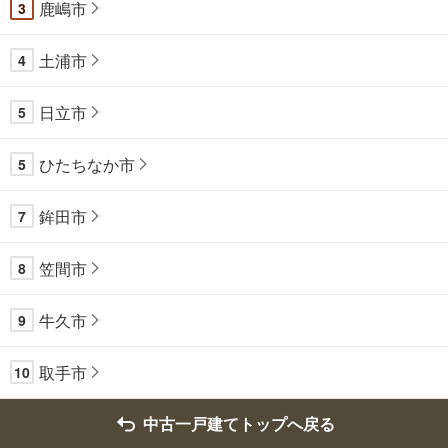
鹿嶋市
3
土浦市
4
日立市
5
ひたちなか市
5
鉾田市
7
笠間市
8
牛久市
9
取手市
10
中古一戸建てトップへ戻る