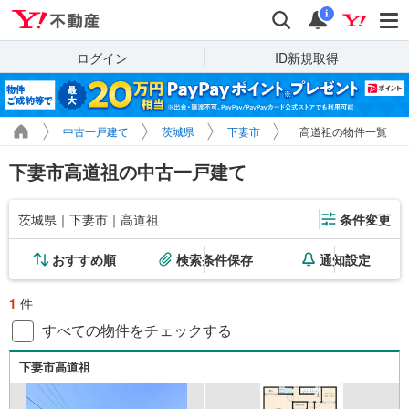
Yahoo!不動産
検索
通知
i
ログイン
ID新規取得
中古一戸建て
茨城県
下妻市
高道祖の物件一覧
下妻市高道祖の中古一戸建て
茨城県｜下妻市｜高道祖
条件変更
おすすめ順
検索条件保存
通知設定
1
件
すべての物件をチェックする
下妻市高道祖