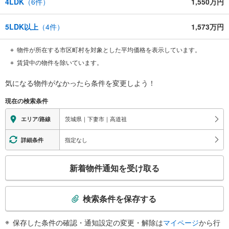
4LDK
（
6
件）
1,550万円
5LDK以上
（
4
件）
1,573万円
物件が所在する市区町村を対象とした平均価格を表示しています。
賃貸中の物件を除いています。
気になる物件がなかったら
条件を変更しよう！
現在の検索条件
茨城県｜下妻市｜高道祖
エリア/路線
指定なし
詳細条件
こ
新着物件通知を受け取る
の
検
索
検索条件を保存する
条
件
保存した条件の確認・通知設定の変更・解除は
マイページ
から行
で