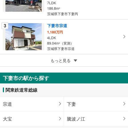
7LDK
る
186.8m
2
茨城県下妻市下妻丙
3
下妻市宗道
1,180万円
4LDK
89.04m
（実測）
2
茨城県下妻市宗道
5
もっと見る
成約でもらえる
下妻市下妻乙
2,499万円
下妻市の駅から探す
5SLDK
176.38m
（登記）
2
関東鉄道常総線
茨城県下妻市下妻乙
宗道
下妻
大宝
騰波ノ江