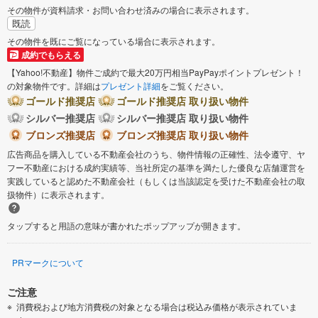
その物件が資料請求・お問い合わせ済みの場合に表示されます。
既読
その物件を既にご覧になっている場合に表示されます。
成約でもらえる
【Yahoo!不動産】物件ご成約で最大20万円相当PayPayポイントプレゼント！
の対象物件です。詳細は
プレゼント詳細
をご覧ください。
ゴールド推奨店
ゴールド推奨店 取り扱い物件
シルバー推奨店
シルバー推奨店 取り扱い物件
ブロンズ推奨店
ブロンズ推奨店 取り扱い物件
広告商品を購入している不動産会社のうち、物件情報の正確性、法令遵守、ヤ
フー不動産における成約実績等、当社所定の基準を満たした優良な店舗運営を
実践していると認めた不動産会社（もしくは当該認定を受けた不動産会社の取
扱物件）に表示されます。
タップすると用語の意味が書かれたポップアップが開きます。
PRマークについて
ご注意
消費税および地方消費税の対象となる場合は税込み価格が表示されていま