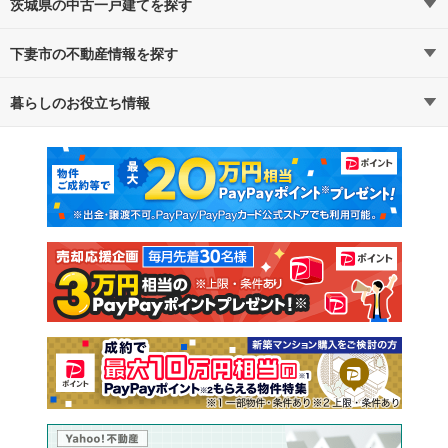
茨城県の中古一戸建てを探す
下妻市の不動産情報を探す
路線・駅から探す
地域から探す
暮らしのお役立ち情報
不動産・住宅
賃貸住宅
通勤・通学時間から探す
地図から探す
マンションカタログ
教えて！住まいの先生
新築マンション
中古マンション
新築一戸建て
中古一戸建て
注文住宅
土地
売却査定