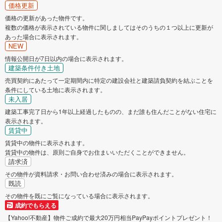
価格更新
稲敷市
かすみがうら市
価格の更新があった物件です。
複数の価格が表示されている物件に関しましてはそのうちの１つ以上に更新が
桜川市
神栖市
あった場合に表示されます。
NEW
情報公開日が7日以内の場合に表示されます。
行方市
鉾田市
建築条件付き土地
売買契約にあたって一定期間内に特定の建設会社と建築請負契約を結ぶことを
つくばみらい市
小美玉市
条件にしている土地に表示されます。
未入居
建築工事完了日から1年以上経過したものの、まだ誰も住んだことがない住宅に
東茨城郡茨城町
東茨城郡大洗町
表示されます。
賃貸中
東茨城郡城里町
那珂郡東海村
賃貸中の物件に表示されます。
賃貸中の物件は、原則ご自身でお住まいいただくことができません。
請求済
久慈郡大子町
稲敷郡美浦村
その物件が資料請求・お問い合わせ済みの場合に表示されます。
既読
稲敷郡阿見町
稲敷郡河内町
その物件を既にご覧になっている場合に表示されます。
成約でもらえる
猿島郡五霞町
猿島郡境町
【Yahoo!不動産】物件ご成約で最大20万円相当PayPayポイントプレゼント！