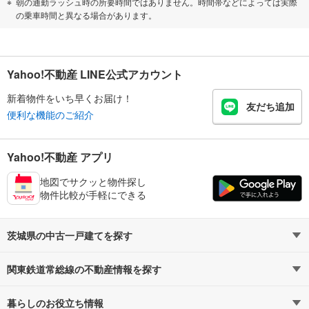
朝の通勤ラッシュ時の所要時間ではありません。時間帯などによっては実際
の乗車時間と異なる場合があります。
Yahoo!不動産 LINE公式アカウント
新着物件をいち早くお届け！
友だち追加
便利な機能のご紹介
Yahoo!不動産 アプリ
地図でサクッと物件探し
物件比較が手軽にできる
茨城県の中古一戸建てを探す
関東鉄道常総線の不動産情報を探す
路線・駅から探す
地域から探す
暮らしのお役立ち情報
不動産・住宅
賃貸住宅
通勤・通学時間から探す
地図から探す