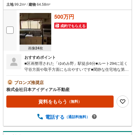
土地
99.2m
/
建物
64.58m
2
2
500万円
成約でもらえる
画像
24
枚
おすすめポイント
■区画整理された「ゆめみ野」駅徒歩6分■ルート294に近く
守谷方面や取手方面にも出やすいです■閑静な住宅地な第一
種住居地域徒歩10分の距離に取手市立永山中学校があるの
も魅力。独立型キッチンなら急な来客があっても気にする
ブロンズ推奨店
必要がありません。窓付きの浴室が付いておりますので、
株式会社日本アイディアル不動産
カビの心配もご無用です。ゆったりとした間取りの4DKで
す。取手市の関東鉄道常総線ゆめみ野周辺にある戸建て探
資料をもらう
（無料）
しで、何かお困りの事がございましたら日本アイディアル
不動産まで何なりとお申し付け下さい。
電話する
（通話料無料）