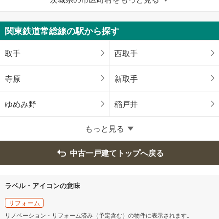
龍ケ崎市
下妻市
常総市
常陸太田市
関東鉄道常総線の駅から探す
高萩市
北茨城市
取手
西取手
笠間市
取手市
寺原
新取手
牛久市
つくば市
ゆめみ野
稲戸井
ひたちなか市
鹿嶋市
もっと見る
潮来市
守谷市
中古一戸建てトップへ戻る
常陸大宮市
那珂市
ラベル・アイコンの意味
筑西市
坂東市
リフォーム
リノベーション・リフォーム済み（予定含む）の物件に表示されます。