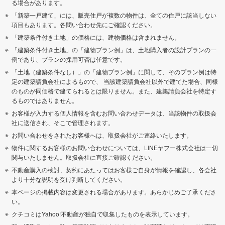
る場合があります。
「新築一戸建て」には、販売住戸が複数の物件は、全ての住戸に該当しない
項目もあります。各問い合わせ先にご確認ください。
「建築条件付き土地」の価格には、建物価格は含まれません。
「建築条件付き土地」の「建物プラン例」は、土地購入者の設計プランの一
例であり、プランの採用可否は任意です。
「土地（建築条件なし）」の「建物プラン例」に関して、そのプラン例は特
定の建築請負会社によるもので、 当該建築請負会社以外で建てた場合、同様
のものが同価格で建てられるとは限りません。また、建築請負会社を特定す
るものではありません。
お客様が入力する個人情報を含むお問い合わせデータは、当該物件の取扱会
社に送信され、そこで管理されます。
お問い合わせをされたお客様へは、取扱会社がご連絡いたします。
物件に関するお客様のお問い合わせについては、LINEヤフー株式会社は一切
関与いたしません。取扱会社に直接ご確認ください。
不動産購入の検討、契約にあたってはお客様ご自身が情報を確認し、各会社
より十分な説明を受け判断してください。
本ページの掲載内容は変更される場合があります。あらかじめご了承くださ
い。
クチコミはYahoo!不動産が独自で収集したものを表示しています。