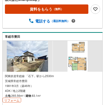
資料をもらう
（無料）
電話する
（通話料無料）
常総市豊田
関東鉄道常総線 「石下」駅から2530m
茨城県常総市豊田
1981年3月（築46年）
4DK / 地上2階建
土地
265.56m
/
建物
83.1m
2
2
リフォーム