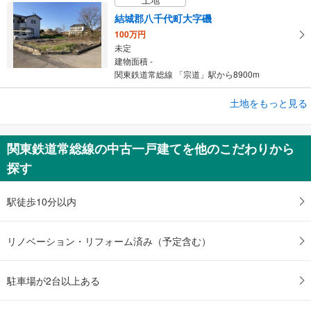
結城郡八千代町大字磯
100万円
未定
建物面積 -
関東鉄道常総線 「宗道」駅から8900m
土地をもっと見る
土地
取手市井野台2丁目
1,700万円
関東鉄道常総線の中古一戸建てを他のこだわりから
未定
探す
建物面積 -
常磐線 「取手」駅 徒歩20分
駅徒歩10分以内
リノベーション・リフォーム済み（予定含む）
駐車場が2台以上ある