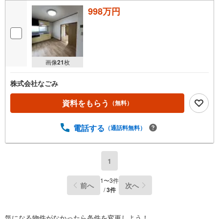
998万円
画像
21
枚
株式会社なごみ
資料をもらう
（無料）
電話する
（通話料無料）
1
1
〜
3
件
前へ
次へ
/
3
件
気になる物件がなかったら
条件を変更しよう！