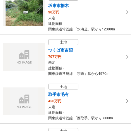
建物面積 99.08m
2
坂東市桐木
常磐線 「取手」駅 徒歩14分
90万円
未定
建物面積 -
関東鉄道常総線 「水海道」駅から12300m
土地
つくば市吉沼
707万円
未定
建物面積 -
関東鉄道常総線 「宗道」駅から4970m
土地
取手市毛有
450万円
未定
建物面積 -
関東鉄道常総線 「西取手」駅から3000m
土地