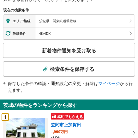
現在の検索条件
茨城県｜関東鉄道常総線
エリア/路線
4K/4DK
詳細条件
こ
新着物件通知を受け取る
の
検
索
検索条件を保存する
条
件
保存した条件の確認・通知設定の変更・解除は
マイページ
から行
で
えます。
通
知
茨城の物件をランキングから探す
を
受
1
成約でもらえる
け
笠間市上加賀田
取
1,990万円
る
4LDK