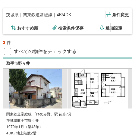
茨城県｜関東鉄道常総線｜4K/4DK
条件変更
おすすめ順
検索条件保存
通知設定
3
件
すべての物件をチェックする
取手市野々井
関東鉄道常総線 「ゆめみ野」駅 徒歩7分
茨城県取手市野々井
1979年1月（築48年）
4DK / 地上階数2階