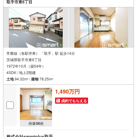
取手市東6丁目
常磐線（各駅停車） 「取手」駅 徒歩14分
茨城県取手市東6丁目
1972年10月（築54年）
4SDK / 地上2階建
土地
94.32m
/
建物
78.25m
2
2
1,490万円
成約でもらえる
画像
36
枚
株式会社smartplus取手