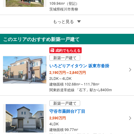
109.94m
（登記）
2
茨城県桜川市青柳
5
水戸市堀町
もっと見る
5,300万円
8LDK
このエリアのおすすめ新築一戸建て
210.75m
2
茨城県水戸市堀町
成約でもらえる
新築一戸建て
いろどりアイタウン 坂東市沓掛
2,190万円～2,840万円
2LDK～4LDK
建物面積 102.68m
～111.78m
2
2
関東鉄道常総線 「石下」駅から8400m
新築一戸建て
守谷市薬師台7丁目
2,590万円
4LDK
建物面積 99.77m
2