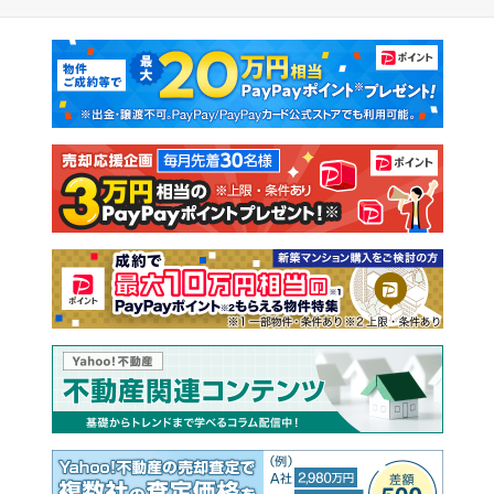
マンションカタログ
教えて！住まいの先生
新築マンション
中古マンション
新築一戸建て
中古一戸建て
注文住宅
土地
売却査定