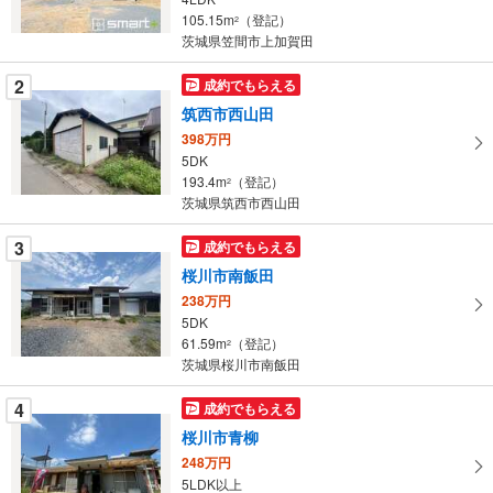
・
105.15m
（登記）
2
条
茨城県笠間市上加賀田
件
を
2
成約でもらえる
マ
筑西市西山田
イ
398万円
ペ
5DK
ー
193.4m
（登記）
2
茨城県筑西市西山田
ジ
に
3
成約でもらえる
保
桜川市南飯田
存
す
238万円
5DK
る
61.59m
（登記）
2
茨城県桜川市南飯田
4
成約でもらえる
桜川市青柳
248万円
5LDK以上