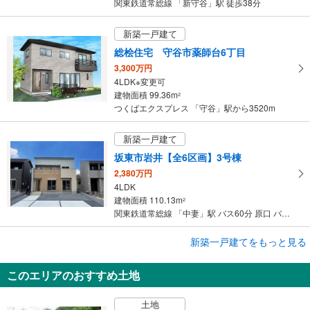
関東鉄道常総線 「新守谷」駅 徒歩38分
新築一戸建て
総桧住宅 守谷市薬師台6丁目
3,300万円
4LDK※変更可
建物面積 99.36m
2
つくばエクスプレス 「守谷」駅から3520m
新築一戸建て
坂東市岩井【全6区画】3号棟
2,380万円
4LDK
建物面積 110.13m
2
関東鉄道常総線 「中妻」駅 バス60分 原口 バス停下車 徒歩84分
成約でもらえる
新築一戸建てをもっと見る
新築一戸建て
このエリアのおすすめ土地
取手市井野台3丁目
3,890万円
土地
3SLDK