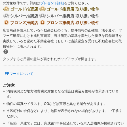
の対象物件です。詳細は
プレゼント詳細
をご覧ください。
ゴールド推奨店
ゴールド推奨店 取り扱い物件
北相馬郡利根町
シルバー推奨店
シルバー推奨店 取り扱い物件
ブロンズ推奨店
ブロンズ推奨店 取り扱い物件
広告商品を購入している不動産会社のうち、物件情報の正確性、法令遵守、ヤ
フー不動産における成約実績等、当社所定の基準を満たした優良な店舗運営を
実践していると認めた不動産会社（もしくは当該認定を受けた不動産会社の取
扱物件）に表示されます。
タップすると用語の意味が書かれたポップアップが開きます。
PRマークについて
ご注意
消費税および地方消費税の対象となる場合は税込み価格が表示されていま
す。
物件の写真やイラスト、CGなどは実際と異なる場合があります。
市区町村の合併などにより、地図が表示されない場合があります。ご了承く
ださい。
「新築一戸建て」には、完成後1年を経過している未入居物件が掲載されてい