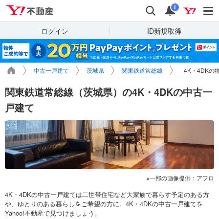
Yahoo!不動産
検索
通知
i
ログイン
ID新規取得
中古一戸建て
茨城県
関東鉄道常総線
4K・4DKの
関東鉄道常総線（茨城県）の4K・4DKの中古一
戸建て
一部の画像提供：アフロ
4K・4DKの中古一戸建ては二世帯住宅など大家族で暮らす予定のある方
や、ゆとりのある暮らしをご希望の方に。4K・4DKの中古一戸建てを
Yahoo!不動産で見つけましょう。