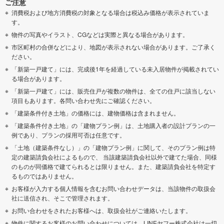
ご注意
消費税および地方消費税の対象となる場合は税込み価格が表示されていま
す。
物件の写真やイラスト、CGなどは実際と異なる場合があります。
市区町村の合併などにより、地図が表示されない場合があります。ご了承く
ださい。
「新築一戸建て」には、完成後1年を経過している未入居物件が掲載されてい
る場合があります。
「新築一戸建て」には、販売住戸が複数の物件は、全ての住戸に該当しない
項目もあります。各問い合わせ先にご確認ください。
「建築条件付き土地」の価格には、建物価格は含まれません。
「建築条件付き土地」の「建物プラン例」は、土地購入者の設計プランの一
例であり、プランの採用可否は任意です。
「土地（建築条件なし）」の「建物プラン例」に関して、そのプラン例は特
定の建築請負会社によるもので、 当該建築請負会社以外で建てた場合、同様
のものが同価格で建てられるとは限りません。また、建築請負会社を特定す
るものではありません。
お客様が入力する個人情報を含むお問い合わせデータは、当該物件の取扱会
社に送信され、そこで管理されます。
お問い合わせをされたお客様へは、取扱会社がご連絡いたします。
物件に関するお客様のお問い合わせについては、LINEヤフー株式会社は一切