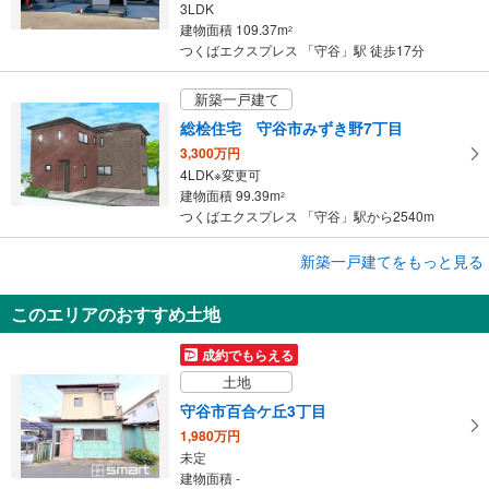
3LDK
建物面積 109.37m
2
つくばエクスプレス 「守谷」駅 徒歩17分
新築一戸建て
総桧住宅 守谷市みずき野7丁目
3,300万円
4LDK※変更可
建物面積 99.39m
2
つくばエクスプレス 「守谷」駅から2540m
新築一戸建てをもっと見る
新築一戸建て
【大和ハウス】セキュレア守谷百合ヶ丘2丁目 ～Happiness Garden～（鉄骨）（分譲住宅）
このエリアのおすすめ土地
6,280万円
3LDK（12号地）
成約でもらえる
建物面積 100.37m
2
土地
つくばエクスプレス 「守谷」駅 徒歩14分
守谷市百合ケ丘3丁目
1,980万円
未定
建物面積 -