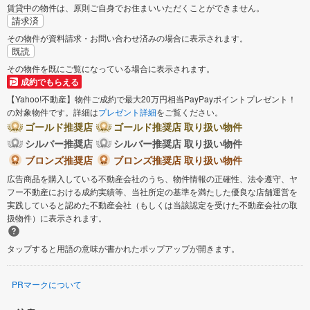
賃貸中の物件は、原則ご自身でお住まいいただくことができません。
請求済
その物件が資料請求・お問い合わせ済みの場合に表示されます。
既読
その物件を既にご覧になっている場合に表示されます。
成約でもらえる
【Yahoo!不動産】物件ご成約で最大20万円相当PayPayポイントプレゼント！
の対象物件です。詳細は
プレゼント詳細
をご覧ください。
ゴールド推奨店
ゴールド推奨店 取り扱い物件
シルバー推奨店
シルバー推奨店 取り扱い物件
ブロンズ推奨店
ブロンズ推奨店 取り扱い物件
広告商品を購入している不動産会社のうち、物件情報の正確性、法令遵守、ヤ
フー不動産における成約実績等、当社所定の基準を満たした優良な店舗運営を
実践していると認めた不動産会社（もしくは当該認定を受けた不動産会社の取
扱物件）に表示されます。
タップすると用語の意味が書かれたポップアップが開きます。
PRマークについて