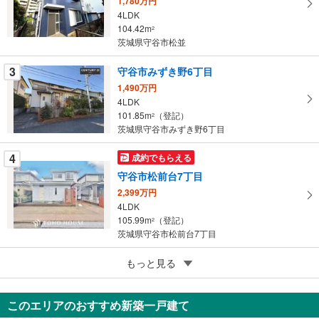
1,780万円
イ
4LDK
104.42m
ペ
2
茨城県守谷市松並
ー
ジ
3
守谷市みずき野6丁目
に
1,490万円
保
4LDK
存
101.85m
（登記）
2
す
茨城県守谷市みずき野6丁目
る
4
成約でもらえる
守谷市松前台7丁目
2,399万円
4LDK
105.99m
（登記）
2
茨城県守谷市松前台7丁目
5
もっと見る
成約でもらえる
守谷市大木
999万円
このエリアのおすすめ新築一戸建て
5LDK以上