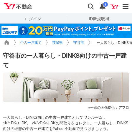
Yahoo!不動産
検索
通知
i
ログイン
ID新規取得
中古一戸建て
茨城県
守谷市
一人暮らし・DINKS
守谷市の一人暮らし・DINKS向けの中古一戸建
て
一部の画像提供：アフロ
一人暮らし・DINKS向けの中古一戸建てとしてワンルーム 、
1K/1DK/1LDK、 2K/2DK/2LDKの間取りをセレクト。一人暮らし・DINKS
向けの理想の中古一戸建てをYahoo!不動産で見つけましょう。