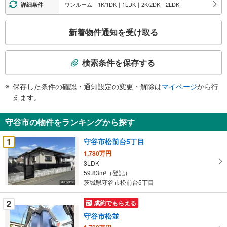
ワンルーム｜1K/1DK｜1LDK｜2K/2DK｜2LDK
詳細条件
こ
新着物件通知を受け取る
の
検
索
検索条件を保存する
条
件
保存した条件の確認・通知設定の変更・解除は
マイページ
から行
で
えます。
通
知
守谷市の物件をランキングから探す
を
受
1
守谷市松前台5丁目
け
1,780万円
取
3LDK
る
59.83m
（登記）
2
・
茨城県守谷市松前台5丁目
条
2
成約でもらえる
件
を
守谷市松並
マ