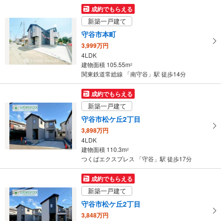
149.35m
（登記）
2
成約でもらえる
茨城県守谷市大木
新築一戸建て
守谷市本町
3,999万円
4LDK
建物面積 105.55m
2
関東鉄道常総線 「南守谷」駅 徒歩14分
成約でもらえる
新築一戸建て
守谷市松ケ丘2丁目
3,898万円
4LDK
建物面積 110.3m
2
つくばエクスプレス 「守谷」駅 徒歩17分
成約でもらえる
新築一戸建て
守谷市松ケ丘2丁目
3,848万円