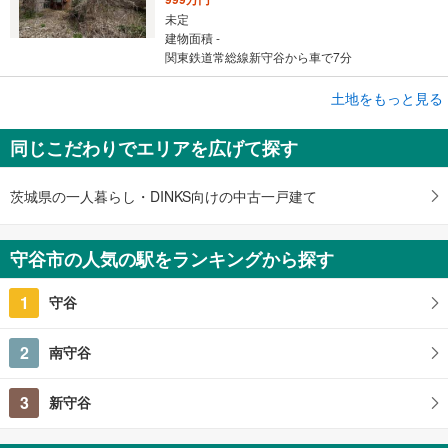
未定
建物面積 -
関東鉄道常総線新守谷から車で7分
土地をもっと見る
土地
守谷市本町
同じこだわりでエリアを広げて探す
3,450万円
未定
建物面積 -
茨城県の一人暮らし・DINKS向けの中古一戸建て
つくばエクスプレス 「守谷」駅 徒歩8分
守谷市の人気の駅をランキングから探す
1
守谷
2
南守谷
3
新守谷