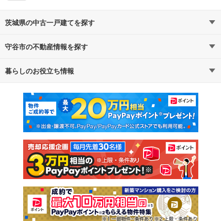
茨城県の中古一戸建てを探す
守谷市の不動産情報を探す
路線・駅から探す
地域から探す
暮らしのお役立ち情報
不動産・住宅
賃貸住宅
通勤・通学時間から探す
地図から探す
マンションカタログ
教えて！住まいの先生
新築マンション
中古マンション
新築一戸建て
中古一戸建て
注文住宅
土地
売却査定