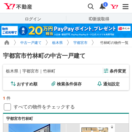
Yahoo!不動産
検索
通知
i
ログイン
ID新規取得
中古一戸建て
栃木県
宇都宮市
竹林町の物件一覧
宇都宮市竹林町の中古一戸建て
栃木県｜宇都宮市｜竹林町
条件変更
おすすめ順
検索条件保存
通知設定
1
件
すべての物件をチェックする
宇都宮市竹林町