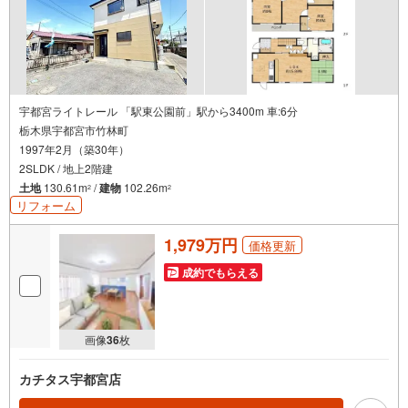
宇都宮ライトレール 「駅東公園前」駅から3400m 車:6分
栃木県宇都宮市竹林町
1997年2月（築30年）
2SLDK / 地上2階建
土地
130.61m
/
建物
102.26m
2
2
リフォーム
1,979万円
価格更新
成約でもらえる
画像
36
枚
カチタス宇都宮店