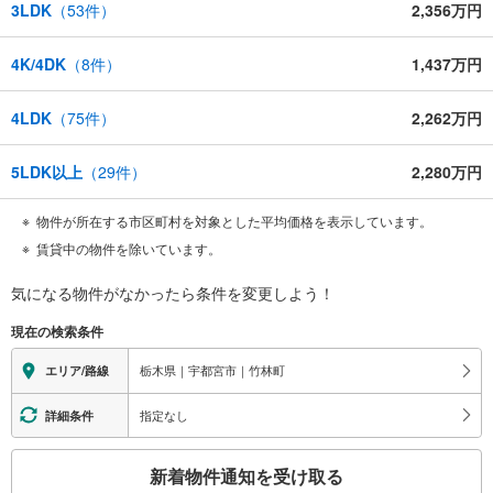
3LDK
（
53
件）
2,356万円
4K/4DK
（
8
件）
1,437万円
4LDK
（
75
件）
2,262万円
5LDK以上
（
29
件）
2,280万円
物件が所在する市区町村を対象とした平均価格を表示しています。
賃貸中の物件を除いています。
気になる物件がなかったら
条件を変更しよう！
現在の検索条件
栃木県｜宇都宮市｜竹林町
エリア/路線
指定なし
詳細条件
こ
新着物件通知を受け取る
の