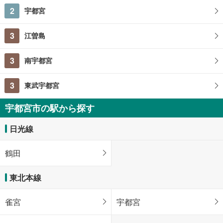
2
宇都宮
3
江曽島
3
南宇都宮
3
東武宇都宮
宇都宮市の駅から探す
日光線
鶴田
東北本線
雀宮
宇都宮