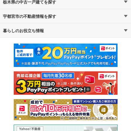
栃木県の中古一戸建てを探す
宇都宮市の不動産情報を探す
路線・駅から探す
地域から探す
暮らしのお役立ち情報
不動産・住宅
賃貸住宅
通勤・通学時間から探す
地図から探す
マンションカタログ
教えて！住まいの先生
新築マンション
中古マンション
新築一戸建て
中古一戸建て
注文住宅
土地
売却査定