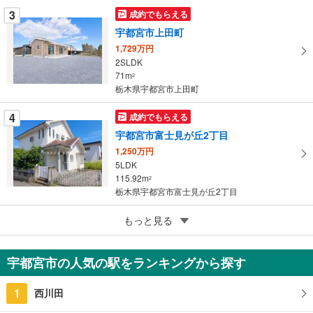
ジ
3
成約でもらえる
に
宇都宮市上田町
保
1,729万円
存
2SLDK
す
71m
2
る
栃木県宇都宮市上田町
4
成約でもらえる
宇都宮市富士見が丘2丁目
1,250万円
5LDK
115.92m
2
栃木県宇都宮市富士見が丘2丁目
5
もっと見る
成約でもらえる
宇都宮市富士見が丘4丁目
1,600万円
宇都宮市の人気の駅をランキングから探す
2LDK
67.48m
2
1
西川田
栃木県宇都宮市富士見が丘4丁目