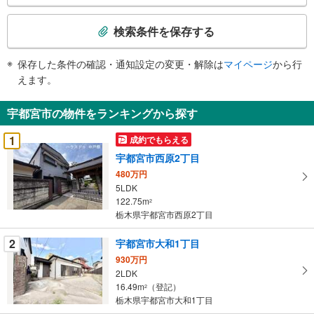
検
索
検索条件を保存する
条
件
保存した条件の確認・通知設定の変更・解除は
マイページ
から行
で
えます。
通
知
宇都宮市の物件をランキングから探す
を
受
1
成約でもらえる
け
宇都宮市西原2丁目
取
480万円
る
5LDK
・
122.75m
2
条
栃木県宇都宮市西原2丁目
件
を
2
宇都宮市大和1丁目
マ
930万円
イ
2LDK
16.49m
（登記）
ペ
2
栃木県宇都宮市大和1丁目
ー