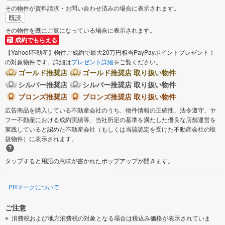
その物件が資料請求・お問い合わせ済みの場合に表示されます。
既読
その物件を既にご覧になっている場合に表示されます。
成約でもらえる
【Yahoo!不動産】物件ご成約で最大20万円相当PayPayポイントプレゼント！
の対象物件です。詳細は
プレゼント詳細
をご覧ください。
ゴールド推奨店
ゴールド推奨店 取り扱い物件
シルバー推奨店
シルバー推奨店 取り扱い物件
ブロンズ推奨店
ブロンズ推奨店 取り扱い物件
広告商品を購入している不動産会社のうち、物件情報の正確性、法令遵守、ヤ
フー不動産における成約実績等、当社所定の基準を満たした優良な店舗運営を
実践していると認めた不動産会社（もしくは当該認定を受けた不動産会社の取
扱物件）に表示されます。
タップすると用語の意味が書かれたポップアップが開きます。
PRマークについて
ご注意
消費税および地方消費税の対象となる場合は税込み価格が表示されていま