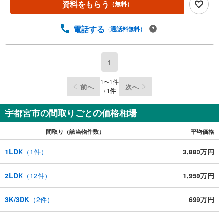
資料をもらう
（無料）
電話する
（通話料無料）
1
1
〜
1
件
前へ
次へ
/
1
件
宇都宮市の間取りごとの価格相場
間取り（該当物件数）
平均価格
1LDK
（
1
件）
3,880万円
2LDK
（
12
件）
1,959万円
3K/3DK
（
2
件）
699万円