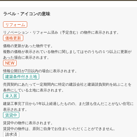
ラベル・アイコンの意味
リフォーム
リノベーション・リフォーム済み（予定含む）の物件に表示されます。
価格更新
価格の更新があった物件です。
複数の価格が表示されている物件に関しましてはそのうちの１つ以上に更新が
あった場合に表示されます。
NEW
情報公開日が7日以内の場合に表示されます。
建築条件付き土地
売買契約にあたって一定期間内に特定の建設会社と建築請負契約を結ぶことを
条件にしている土地に表示されます。
未入居
建築工事完了日から1年以上経過したものの、まだ誰も住んだことがない住宅に
表示されます。
賃貸中
賃貸中の物件に表示されます。
賃貸中の物件は、原則ご自身でお住まいいただくことができません。
請求済