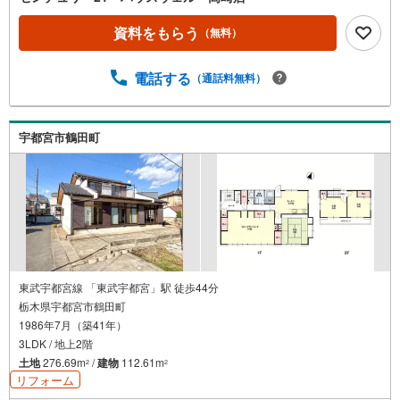
資料をもらう
（無料）
電話する
（通話料無料）
宇都宮市鶴田町
東武宇都宮線 「東武宇都宮」駅 徒歩44分
栃木県宇都宮市鶴田町
1986年7月（築41年）
3LDK / 地上2階
土地
276.69m
/
建物
112.61m
2
2
リフォーム