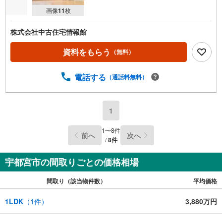
画像
11
枚
株式会社中古住宅情報館
資料をもらう
（無料）
電話する
（通話料無料）
1
1
〜
8
件
前へ
次へ
/
8
件
宇都宮市の間取りごとの価格相場
間取り（該当物件数）
平均価格
1LDK
（
1
件）
3,880万円