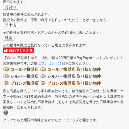
表示されます。
賃貸中
賃貸中の物件に表示されます。
賃貸中の物件は、原則ご自身でお住まいいただくことができません。
請求済
その物件が資料請求・お問い合わせ済みの場合に表示されます。
既読
その物件を既にご覧になっている場合に表示されます。
成約でもらえる
【Yahoo!不動産】物件ご成約で最大20万円相当PayPayポイントプレゼント！
の対象物件です。詳細は
プレゼント詳細
をご覧ください。
ゴールド推奨店
ゴールド推奨店 取り扱い物件
シルバー推奨店
シルバー推奨店 取り扱い物件
ブロンズ推奨店
ブロンズ推奨店 取り扱い物件
広告商品を購入している不動産会社のうち、物件情報の正確性、法令遵守、ヤ
フー不動産における成約実績等、当社所定の基準を満たした優良な店舗運営を
実践していると認めた不動産会社（もしくは当該認定を受けた不動産会社の取
扱物件）に表示されます。
タップすると用語の意味が書かれたポップアップが開きます。