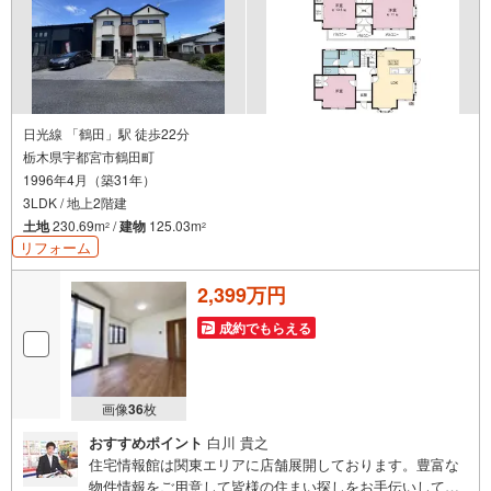
日光線 「鶴田」駅 徒歩22分
栃木県宇都宮市鶴田町
1996年4月（築31年）
3LDK / 地上2階建
土地
230.69m
/
建物
125.03m
2
2
リフォーム
2,399万円
成約でもらえる
画像
36
枚
おすすめポイント
白川 貴之
住宅情報館は関東エリアに店舗展開しております。豊富な
物件情報をご用意して皆様の住まい探しをお手伝いしてお