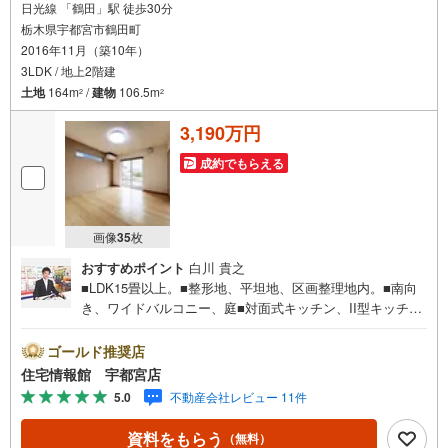
日光線 「鶴田」駅 徒歩30分
栃木県宇都宮市鶴田町
2016年11月（築10年）
3LDK / 地上2階建
土地
164m
/
建物
106.5m
2
2
3,190万円
成約でもらえる
画像
35
枚
おすすめポイント
白川 貴之
■LDK15畳以上。■整形地、平坦地、区画整理地内。■南向
き、ワイドバルコニー、庭■対面式キッチン、II型キッチ
ン、3WAYキッチンで使いやすい。■浴室乾燥機、浴室に窓
付でバスタイムを快適に過ごせます。■駐車2台可。住宅情
ゴールド推奨店
報館は関東エリアに店舗展開しております。豊富な物件情
住宅情報館 宇都宮店
報をご用意して皆様の住まい探しをお手伝いしておりま
5.0
不動産会社レビュー 11件
す。まずは最寄りの住宅情報館にお気軽にご相談くださ
い。住宅ローン相談会も同時開催中無理のない住宅ローン
資料をもらう
（無料）
の試算やご購入の際にかかる諸費用の概算も行っておりま