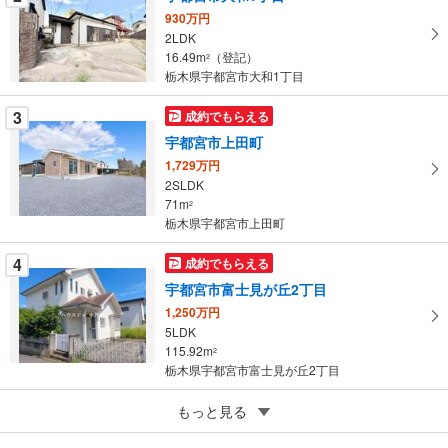
マ
930万円
イ
2LDK
16.49m
（登記）
ペ
2
栃木県宇都宮市大和1丁目
ー
ジ
3
成約でもらえる
に
宇都宮市上田町
保
1,729万円
存
2SLDK
す
71m
2
る
栃木県宇都宮市上田町
4
成約でもらえる
宇都宮市富士見が丘2丁目
1,250万円
5LDK
115.92m
2
栃木県宇都宮市富士見が丘2丁目
5
もっと見る
成約でもらえる
宇都宮市富士見が丘4丁目