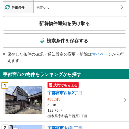
指定なし
詳細条件
こ
新着物件通知を受け取る
の
検
索
検索条件を保存する
条
件
保存した条件の確認・通知設定の変更・解除は
マイページ
から行
で
えます。
通
知
宇都宮市の物件をランキングから探す
を
受
1
成約でもらえる
け
宇都宮市西原2丁目
取
480万円
る
5LDK
・
122.75m
2
条
栃木県宇都宮市西原2丁目
件
を
2
宇都宮市大和1丁目