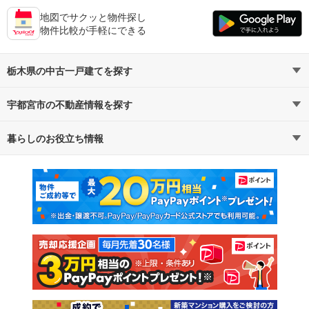
地図でサクッと物件探し
物件比較が手軽にできる
栃木県の中古一戸建てを探す
宇都宮市の不動産情報を探す
路線・駅から探す
地域から探す
暮らしのお役立ち情報
不動産・住宅
賃貸住宅
通勤・通学時間から探す
地図から探す
マンションカタログ
教えて！住まいの先生
新築マンション
中古マンション
新築一戸建て
中古一戸建て
注文住宅
土地
売却査定