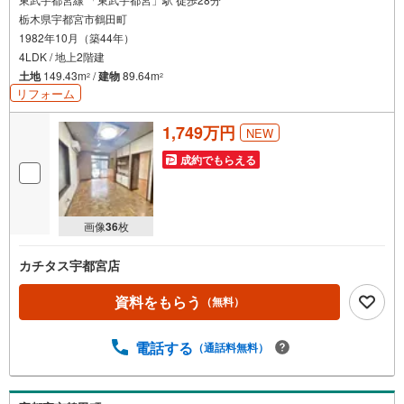
栃木県宇都宮市鶴田町
1982年10月（築44年）
4LDK / 地上2階建
土地
149.43m
/
建物
89.64m
2
2
リフォーム
1,749万円
NEW
成約でもらえる
画像
36
枚
カチタス宇都宮店
資料をもらう
（無料）
電話する
（通話料無料）