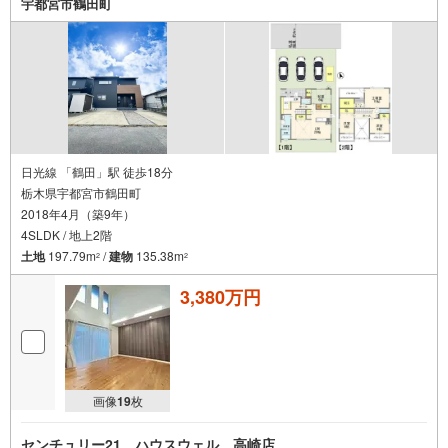
宇都宮市鶴田町
日光線 「鶴田」駅 徒歩18分
栃木県宇都宮市鶴田町
2018年4月（築9年）
4SLDK / 地上2階
土地
197.79m
/
建物
135.38m
2
2
3,380万円
画像
19
枚
センチュリー21 ハウスウェル 高崎店