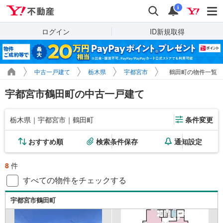
Yahoo!不動産
検索
通知
i
ログイン
ID新規取得
中古一戸建て
栃木県
宇都宮市
鶴田町の物件一覧
宇都宮市鶴田町の中古一戸建て
栃木県｜宇都宮市｜鶴田町
条件変更
おすすめ順
検索条件保存
通知設定
8
件
すべての物件をチェックする
宇都宮市鶴田町