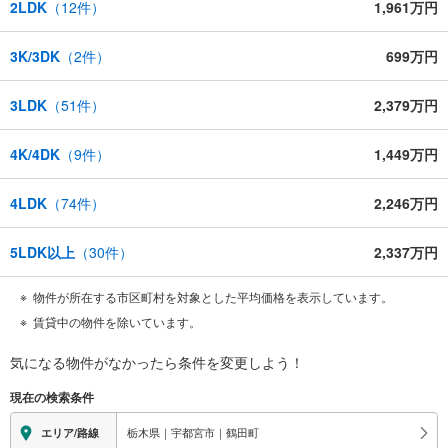
2LDK
（
12
件）
1,961万円
3K/3DK
（
2
件）
699万円
3LDK
（
51
件）
2,379万円
4K/4DK
（
9
件）
1,449万円
4LDK
（
74
件）
2,246万円
5LDK以上
（
30
件）
2,337万円
物件が所在する市区町村を対象とした平均価格を表示しています。
賃貸中の物件を除いています。
気になる物件がなかったら
条件を変更しよう！
現在の検索条件
栃木県｜宇都宮市｜鶴田町
エリア/路線