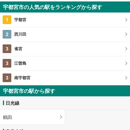
1,600万円
宇都宮市の人気の駅をランキングから探す
2LDK
67.48m
2
1
宇都宮
栃木県宇都宮市富士見が丘4丁目
2
西川田
3
雀宮
3
江曽島
3
南宇都宮
宇都宮市の駅から探す
日光線
鶴田