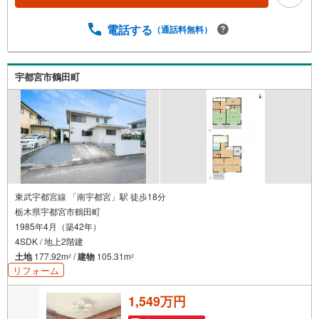
す。しっかりとした資金計画のアドバイスをさせて頂きま
すので、お気軽にご相談ください。
電話する
（通話料無料）
宇都宮市鶴田町
東武宇都宮線 「南宇都宮」駅 徒歩18分
栃木県宇都宮市鶴田町
1985年4月（築42年）
4SDK / 地上2階建
土地
177.92m
/
建物
105.31m
2
2
リフォーム
1,549万円