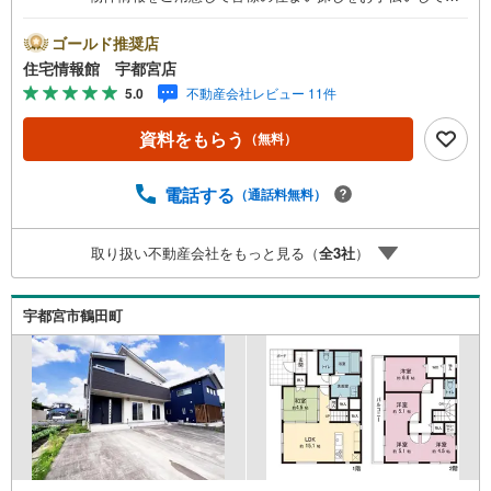
ります。まずは最寄りの住宅情報館にお気軽にご相談くだ
さい。住宅ローン相談会も同時開催中無理のない住宅ロー
ゴールド推奨店
ンの試算やご購入の際にかかる諸費用の概算も行っており
住宅情報館 宇都宮店
ます。しっかりとした資金計画のアドバイスをさせて頂き
5.0
不動産会社レビュー 11件
ますので、お気軽にご相談ください。
資料をもらう
（無料）
電話する
（通話料無料）
取り扱い不動産会社をもっと見る（
全
3
社
）
宇都宮市鶴田町