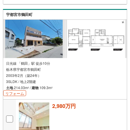
宇都宮市鶴田町
日光線 「鶴田」駅 徒歩10分
栃木県宇都宮市鶴田町
2003年2月（築24年）
3SLDK / 地上2階建
土地
214.03m
/
建物
109.3m
2
2
リフォーム
2,980万円