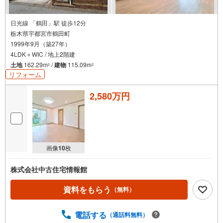
日光線 「鶴田」駅 徒歩12分
栃木県宇都宮市鶴田町
1999年9月（築27年）
4LDK＋WIC / 地上2階建
土地
162.29m
/
建物
115.09m
2
2
リフォーム
2,580万円
画像
10
枚
株式会社中古住宅情報館
資料をもらう
（無料）
電話する
（通話料無料）