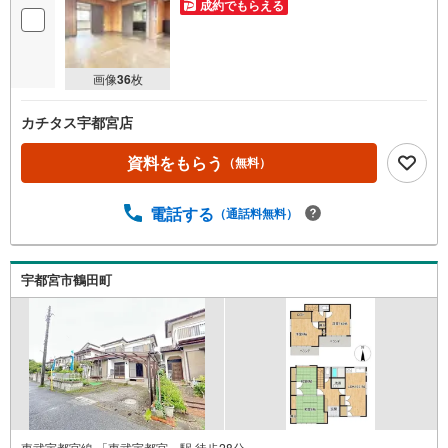
成約でもらえる
画像
36
枚
カチタス宇都宮店
資料をもらう
（無料）
電話する
（通話料無料）
宇都宮市鶴田町
東武宇都宮線 「東武宇都宮」駅 徒歩28分