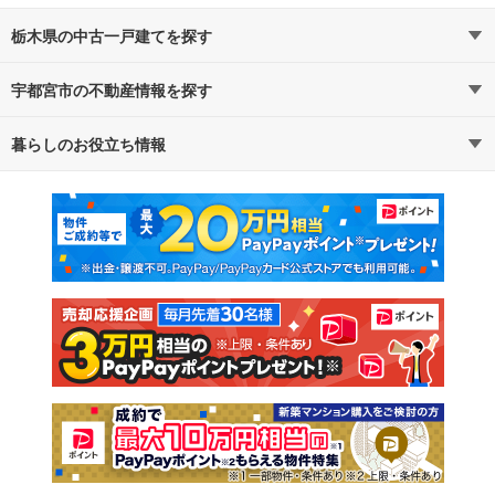
栃木県の中古一戸建てを探す
宇都宮市の不動産情報を探す
路線・駅から探す
地域から探す
暮らしのお役立ち情報
不動産・住宅
賃貸住宅
通勤・通学時間から探す
地図から探す
マンションカタログ
教えて！住まいの先生
新築マンション
中古マンション
新築一戸建て
中古一戸建て
注文住宅
土地
売却査定