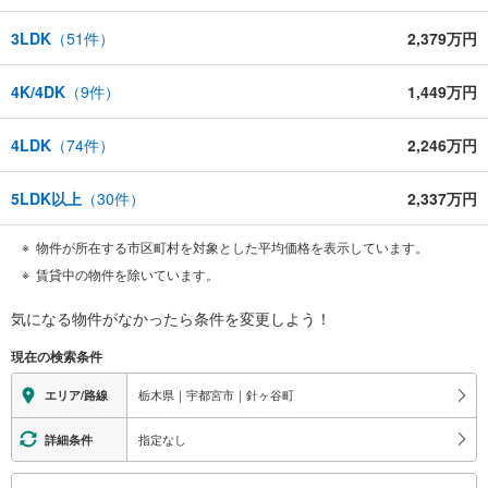
3LDK
（
51
件）
2,379万円
4K/4DK
（
9
件）
1,449万円
4LDK
（
74
件）
2,246万円
5LDK以上
（
30
件）
2,337万円
物件が所在する市区町村を対象とした平均価格を表示しています。
賃貸中の物件を除いています。
気になる物件がなかったら
条件を変更しよう！
現在の検索条件
栃木県｜宇都宮市｜針ヶ谷町
エリア/路線
指定なし
詳細条件
こ