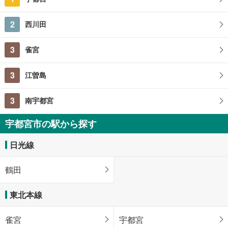
2
西川田
3
雀宮
3
江曽島
3
南宇都宮
宇都宮市の駅から探す
日光線
鶴田
東北本線
雀宮
宇都宮