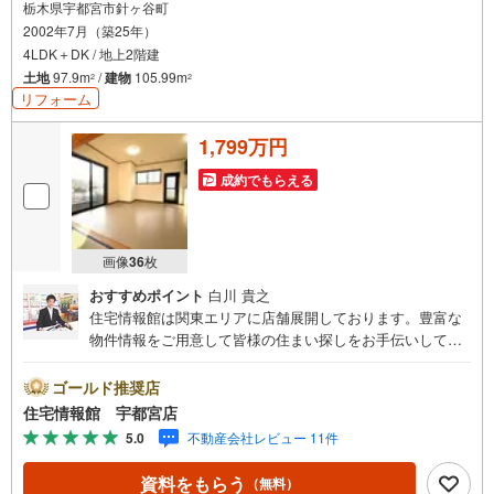
栃木県宇都宮市針ヶ谷町
2002年7月（築25年）
4LDK＋DK / 地上2階建
土地
97.9m
/
建物
105.99m
2
2
リフォーム
1,799万円
成約でもらえる
画像
36
枚
おすすめポイント
白川 貴之
住宅情報館は関東エリアに店舗展開しております。豊富な
物件情報をご用意して皆様の住まい探しをお手伝いしてお
ります。まずは最寄りの住宅情報館にお気軽にご相談くだ
さい。住宅ローン相談会も同時開催中無理のない住宅ロー
ゴールド推奨店
ンの試算やご購入の際にかかる諸費用の概算も行っており
住宅情報館 宇都宮店
ます。しっかりとした資金計画のアドバイスをさせて頂き
5.0
不動産会社レビュー 11件
ますので、お気軽にご相談ください。
資料をもらう
（無料）