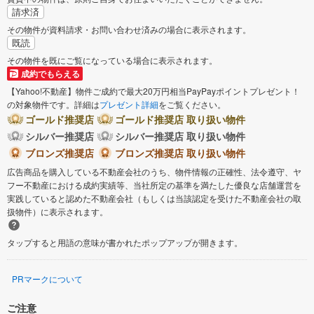
請求済
その物件が資料請求・お問い合わせ済みの場合に表示されます。
既読
その物件を既にご覧になっている場合に表示されます。
成約でもらえる
【Yahoo!不動産】物件ご成約で最大20万円相当PayPayポイントプレゼント！
の対象物件です。詳細は
プレゼント詳細
をご覧ください。
ゴールド推奨店
ゴールド推奨店 取り扱い物件
シルバー推奨店
シルバー推奨店 取り扱い物件
ブロンズ推奨店
ブロンズ推奨店 取り扱い物件
広告商品を購入している不動産会社のうち、物件情報の正確性、法令遵守、ヤ
フー不動産における成約実績等、当社所定の基準を満たした優良な店舗運営を
実践していると認めた不動産会社（もしくは当該認定を受けた不動産会社の取
扱物件）に表示されます。
タップすると用語の意味が書かれたポップアップが開きます。
PRマークについて
ご注意