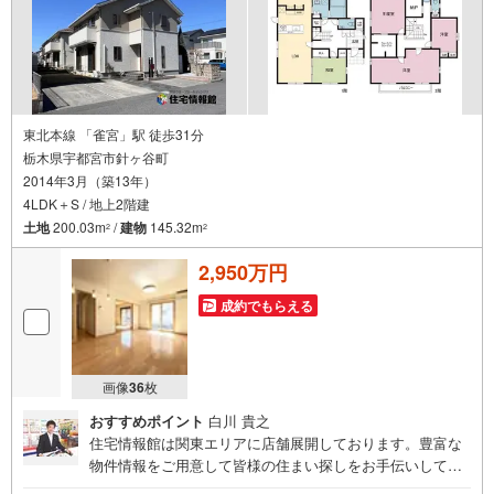
東北本線 「雀宮」駅 徒歩31分
栃木県宇都宮市針ヶ谷町
2014年3月（築13年）
4LDK＋S / 地上2階建
土地
200.03m
/
建物
145.32m
2
2
2,950万円
成約でもらえる
画像
36
枚
おすすめポイント
白川 貴之
住宅情報館は関東エリアに店舗展開しております。豊富な
物件情報をご用意して皆様の住まい探しをお手伝いしてお
ります。まずは最寄りの住宅情報館にお気軽にご相談くだ