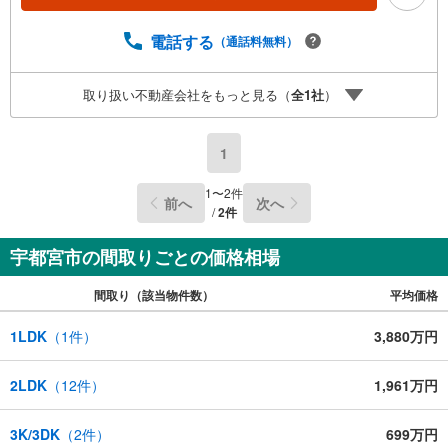
電話する
（通話料無料）
取り扱い不動産会社をもっと見る（
全
1
社
）
1
1
〜
2
件
前へ
次へ
/
2
件
宇都宮市の間取りごとの価格相場
間取り（該当物件数）
平均価格
1LDK
（
1
件）
3,880万円
2LDK
（
12
件）
1,961万円
3K/3DK
（
2
件）
699万円