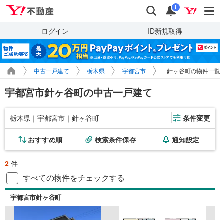
Yahoo!不動産
検索
通知
i
ログイン
ID新規取得
中古一戸建て
栃木県
宇都宮市
針ヶ谷町の物件一覧
宇都宮市針ヶ谷町の中古一戸建て
栃木県｜宇都宮市｜針ヶ谷町
条件変更
おすすめ順
検索条件保存
通知設定
2
件
すべての物件をチェックする
宇都宮市針ヶ谷町