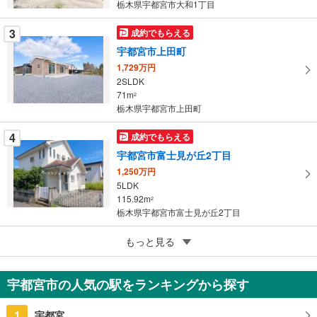
栃木県宇都宮市大和1丁目
ー
ジ
3
成約でもらえる
に
宇都宮市上田町
保
1,729万円
存
2SLDK
す
71m
2
る
栃木県宇都宮市上田町
4
成約でもらえる
宇都宮市富士見が丘2丁目
1,250万円
5LDK
115.92m
2
栃木県宇都宮市富士見が丘2丁目
5
もっと見る
成約でもらえる
宇都宮市富士見が丘4丁目
1,600万円
宇都宮市の人気の駅をランキングから探す
2LDK
67.48m
2
1
宇都宮
栃木県宇都宮市富士見が丘4丁目