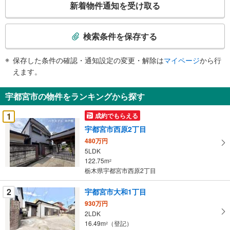
新着物件通知を受け取る
の
検
索
検索条件を保存する
条
件
保存した条件の確認・通知設定の変更・解除は
マイページ
から行
で
えます。
通
知
宇都宮市の物件をランキングから探す
を
受
1
成約でもらえる
け
宇都宮市西原2丁目
取
480万円
る
5LDK
・
122.75m
2
条
栃木県宇都宮市西原2丁目
件
を
2
宇都宮市大和1丁目
マ
930万円
イ
2LDK
16.49m
（登記）
ペ
2