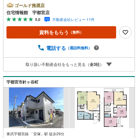
さい。住宅ローン相談会も同時開催中無理のない住宅ロー
ゴールド推奨店
ンの試算やご購入の際にかかる諸費用の概算も行っており
住宅情報館 宇都宮店
ます。しっかりとした資金計画のアドバイスをさせて頂き
5.0
不動産会社レビュー 11件
ますので、お気軽にご相談ください。
資料をもらう
（無料）
電話する
（通話料無料）
取り扱い不動産会社をもっと見る（
全
3
社
）
宇都宮市針ヶ谷町
東武宇都宮線 「安塚」駅 徒歩29分