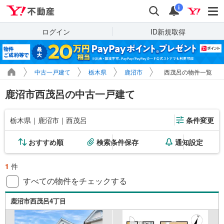
Yahoo!不動産
検索
通知
i
ログイン
ID新規取得
中古一戸建て
栃木県
鹿沼市
西茂呂の物件一覧
鹿沼市西茂呂の中古一戸建て
栃木県｜鹿沼市｜西茂呂
条件変更
おすすめ順
検索条件保存
通知設定
1
件
すべての物件をチェックする
鹿沼市西茂呂4丁目