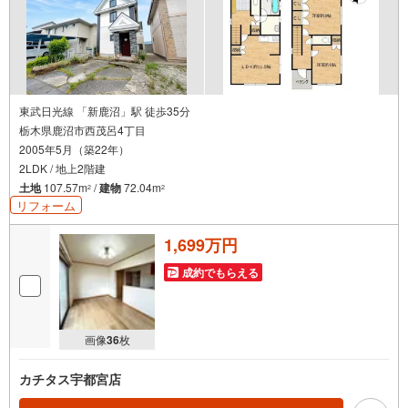
東武日光線 「新鹿沼」駅 徒歩35分
栃木県鹿沼市西茂呂4丁目
2005年5月（築22年）
2LDK / 地上2階建
土地
107.57m
/
建物
72.04m
2
2
リフォーム
1,699万円
成約でもらえる
画像
36
枚
カチタス宇都宮店