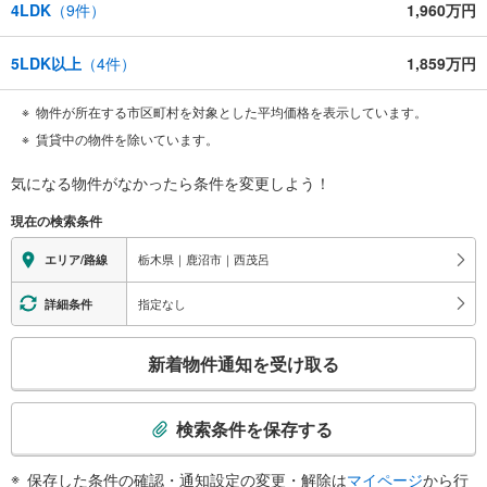
4LDK
（
9
件）
1,960万円
5LDK以上
（
4
件）
1,859万円
物件が所在する市区町村を対象とした平均価格を表示しています。
賃貸中の物件を除いています。
気になる物件がなかったら
条件を変更しよう！
現在の検索条件
栃木県｜鹿沼市｜西茂呂
エリア/路線
指定なし
詳細条件
こ
新着物件通知を受け取る
の
検
索
検索条件を保存する
条
件
保存した条件の確認・通知設定の変更・解除は
マイページ
から行