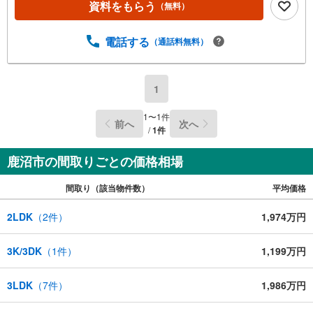
資料をもらう
（無料）
電話する
（通話料無料）
1
1
〜
1
件
前へ
次へ
/
1
件
鹿沼市の間取りごとの価格相場
間取り（該当物件数）
平均価格
2LDK
（
2
件）
1,974万円
3K/3DK
（
1
件）
1,199万円
3LDK
（
7
件）
1,986万円