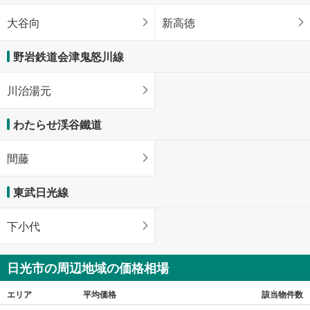
大谷向
新高徳
野岩鉄道会津鬼怒川線
川治湯元
わたらせ渓谷鐵道
間藤
東武日光線
下小代
日光市の周辺地域の価格相場
エリア
平均価格
該当物件数