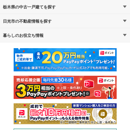
栃木県の中古一戸建てを探す
日光市の不動産情報を探す
路線・駅から探す
地域から探す
暮らしのお役立ち情報
不動産・住宅
賃貸住宅
通勤・通学時間から探す
地図から探す
マンションカタログ
教えて！住まいの先生
新築マンション
中古マンション
新築一戸建て
中古一戸建て
注文住宅
土地
売却査定