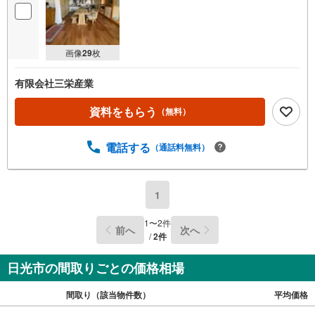
画像
29
枚
有限会社三栄産業
資料をもらう
（無料）
電話する
（通話料無料）
1
1
〜
2
件
前へ
次へ
/
2
件
日光市の間取りごとの価格相場
間取り（該当物件数）
平均価格