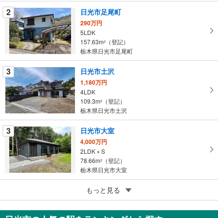
条
2
日光市足尾町
件
を
290万円
5LDK
マ
157.63m
（登記）
2
イ
栃木県日光市足尾町
ペ
ー
3
日光市土沢
ジ
1,180万円
に
4LDK
保
109.3m
（登記）
2
存
栃木県日光市土沢
す
る
3
日光市大室
4,000万円
2LDK＋S
78.66m
（登記）
2
栃木県日光市大室
5
日光市文挾町
もっと見る
798万円
2DK