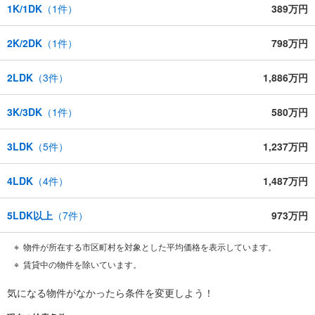
1K/1DK
（
1
件）
389万円
2K/2DK
（
1
件）
798万円
2LDK
（
3
件）
1,886万円
3K/3DK
（
1
件）
580万円
3LDK
（
5
件）
1,237万円
4LDK
（
4
件）
1,487万円
5LDK以上
（
7
件）
973万円
物件が所在する市区町村を対象とした平均価格を表示しています。
賃貸中の物件を除いています。
気になる物件がなかったら
条件を変更しよう！