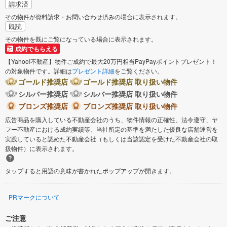
請求済
その物件が資料請求・お問い合わせ済みの場合に表示されます。
既読
その物件を既にご覧になっている場合に表示されます。
成約でもらえる
【Yahoo!不動産】物件ご成約で最大20万円相当PayPayポイントプレゼント！
の対象物件です。詳細は
プレゼント詳細
をご覧ください。
ゴールド推奨店
ゴールド推奨店 取り扱い物件
シルバー推奨店
シルバー推奨店 取り扱い物件
ブロンズ推奨店
ブロンズ推奨店 取り扱い物件
広告商品を購入している不動産会社のうち、物件情報の正確性、法令遵守、ヤ
フー不動産における成約実績等、当社所定の基準を満たした優良な店舗運営を
実践していると認めた不動産会社（もしくは当該認定を受けた不動産会社の取
扱物件）に表示されます。
タップすると用語の意味が書かれたポップアップが開きます。
PRマークについて
ご注意