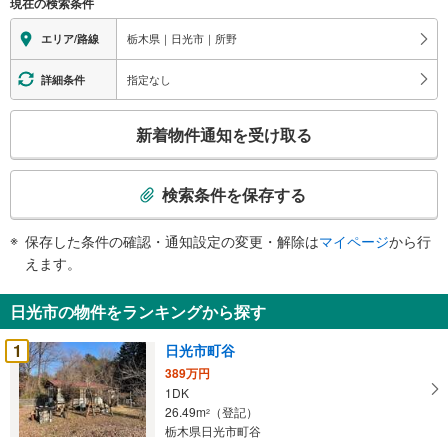
現在の検索条件
栃木県｜日光市｜所野
エリア/路線
指定なし
詳細条件
こ
新着物件通知を受け取る
の
検
索
検索条件を保存する
条
件
保存した条件の確認・通知設定の変更・解除は
マイページ
から行
で
えます。
通
知
日光市の物件をランキングから探す
を
受
1
日光市町谷
け
389万円
取
1DK
る
26.49m
（登記）
2
・
栃木県日光市町谷