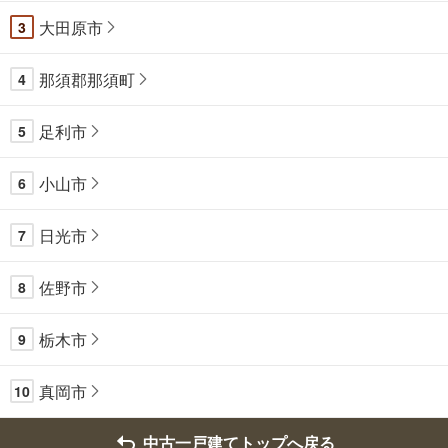
大田原市
3
那須郡那須町
4
足利市
5
小山市
6
日光市
7
佐野市
8
栃木市
9
真岡市
10
中古一戸建てトップへ戻る