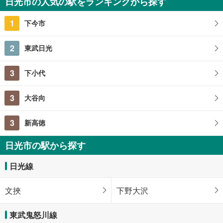
日光市の人気の駅をランキングから探す
52.99m
（登記）
2
栃木県日光市文挾町
1
下今市
2
東武日光
3
下小代
3
大谷向
3
新高徳
日光市の駅から探す
日光線
文挾
下野大沢
東武鬼怒川線