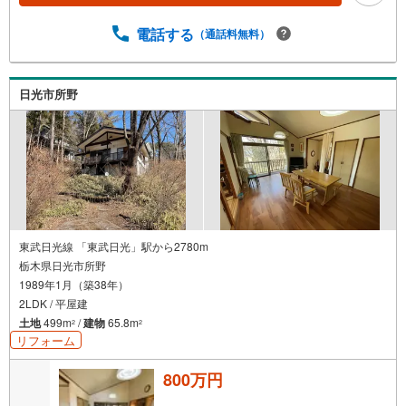
電話する
（通話料無料）
日光市所野
東武日光線 「東武日光」駅から2780m
栃木県日光市所野
1989年1月（築38年）
2LDK / 平屋建
土地
499m
/
建物
65.8m
2
2
リフォーム
800万円