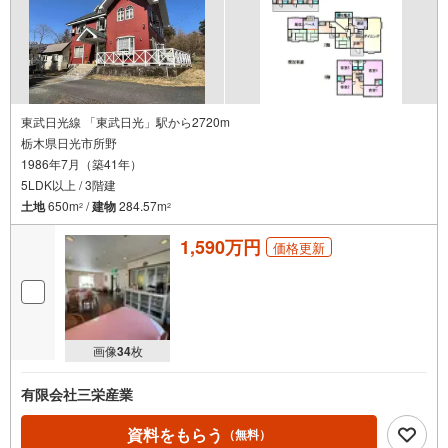
東武日光線 「東武日光」駅から2720m
栃木県日光市所野
1986年7月（築41年）
5LDK以上 / 3階建
土地
650m
/
建物
284.57m
2
2
1,590万円
価格更新
画像
34
枚
有限会社三栄産業
資料をもらう
（無料）