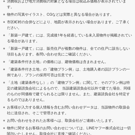
消費税および地方消費税の対象となる場合は税込み価格が表示されていま
す。
物件の写真やイラスト、CGなどは実際と異なる場合があります。
市区町村の合併などにより、地図が表示されない場合があります。ご了承く
ださい。
「新築一戸建て」には、完成後1年を経過している未入居物件が掲載されてい
る場合があります。
「新築一戸建て」には、販売住戸が複数の物件は、全ての住戸に該当しない
項目もあります。各問い合わせ先にご確認ください。
「建築条件付き土地」の価格には、建物価格は含まれません。
「建築条件付き土地」の「建物プラン例」は、土地購入者の設計プランの一
例であり、プランの採用可否は任意です。
「土地（建築条件なし）」の「建物プラン例」に関して、そのプラン例は特
定の建築請負会社によるもので、 当該建築請負会社以外で建てた場合、同様
のものが同価格で建てられるとは限りません。また、建築請負会社を特定す
るものではありません。
お客様が入力する個人情報を含むお問い合わせデータは、当該物件の取扱会
社に送信され、そこで管理されます。
お問い合わせをされたお客様へは、取扱会社がご連絡いたします。
物件に関するお客様のお問い合わせについては、LINEヤフー株式会社は一切
関与いたしません。取扱会社に直接ご確認ください。