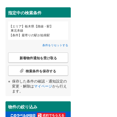
間取り変更可能
（
0
）
指定中の検索条件
3階建て以上
（
2
）
エリア
栃木県【路線・駅】
宮崎
鹿児島
沖縄
東北本線
条件
最寄りの駅が始発駅
条件をリセットする
小学校まで1km以内
（
8
）
こ
する
る
条件をリセットする
条件をリセットする
条件をリセットする
条件をリセットする
条件をリセットする
条件をリセットする
新着物件通知を受け取る
の
検
索
検索条件を保存する
条
南道路
（
3
）
件
保存した条件の確認・通知設定の
で
変更・解除は
マイページ
から行え
通
ます。
知
を
受
物件の絞り込み
け
取