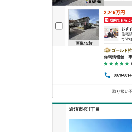
2,249万円
成約でもらえ
おす
住宅
て皆
画像
15
枚
気軽
の試
ゴールド推
資金
住宅情報館 
0078-6014
取り扱い
岩沼市桜1丁目