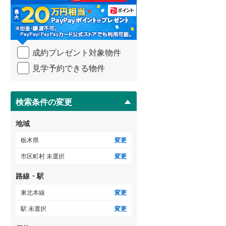
る
・
条
件
を
成約プレゼント対象物件
マ
イ
見学予約できる物件
ペ
ー
ジ
に
検索条件の変更
保
存
地域
す
る
栃木県
変更
市区町村 未選択
変更
路線・駅
東北本線
変更
駅 未選択
変更