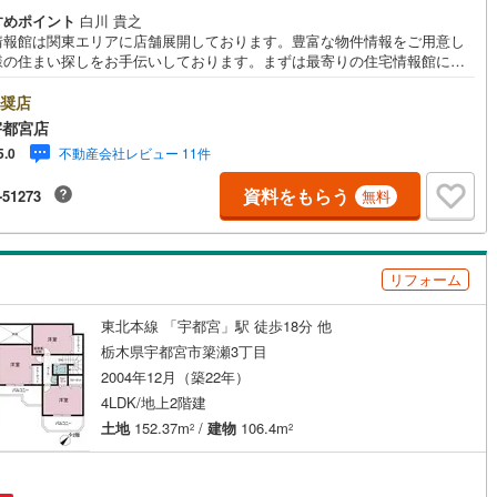
すめポイント
白川 貴之
情報館は関東エリアに店舗展開しております。豊富な物件情報をご用意し
様の住まい探しをお手伝いしております。まずは最寄りの住宅情報館にお
にご相談ください。住宅ローン相談会も同時開催中無理のない住宅ローン
算やご購入の際にかかる諸費用の概算も行っております。しっかりとした
奨店
計画のアドバイスをさせて頂きますので、お気軽にご相談ください。
宇都宮店
不動産会社レビュー 11件
5.0
資料をもらう
-51273
無料
リフォーム
東北本線 「宇都宮」駅 徒歩18分 他
栃木県宇都宮市簗瀬3丁目
2004年12月（築22年）
4LDK/地上2階建
土地
152.37m
/
建物
106.4m
2
2