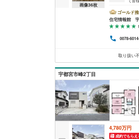
て皆
画像
36
枚
ウッドデ
気軽
の試
ゴールド推
資金
住宅情報館 
構造・規模・
耐震、免
0078-6014
（
1
）
取り扱い
オンライン対
オンライ
宇都宮市峰2丁目
オンライ
4,780万円
成約でもらえ