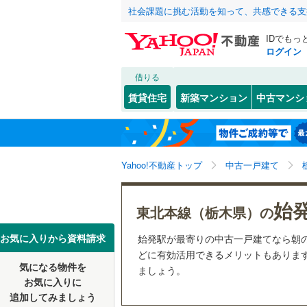
社会課題に挑む活動を知って、共感できる支
IDでもっ
ログイン
借りる
北海道
JR
北海道
東北本線
(
こだわり条件
リフォーム、
賃貸住宅
新築マンション
中古マンシ
日光線
(
13
リノベー
宇都宮市
東北
青森
（
9
）
(
0
)
(
0
)
(
2
佐野市
(
0
東北新幹
関東
東京
Yahoo!不動産トップ
中古一戸建て
設備
小山市
(
2
私鉄・その他
わたらせ
矢板市
床暖房
(
（
0
信越・北陸
新潟
(
0
)
(
0
)
(
0
始
東北本線（栃木県）の
東武伊勢
那須烏山
駐車場2
東海
愛知
お気に入りから資料請求
始発駅が最寄りの中古一戸建てなら朝
東武鬼怒
芳賀郡益
ＴＶモニ
どに有効活用できるメリットもあります
気になる物件を
（
11
）
ましょう。
近畿
大阪
芳賀郡芳
お気に入りに
追加してみましょう
間取り、居室
塩谷郡塩