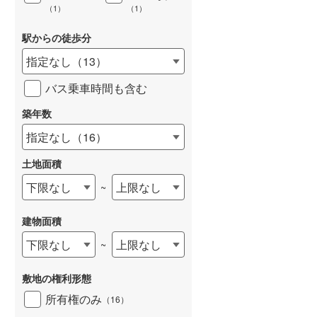
（
1
）
（
1
）
駅からの徒歩分
指定なし
（
13
）
バス乗車時間も含む
築年数
指定なし
（
16
）
土地面積
下限なし
上限なし
~
建物面積
下限なし
上限なし
~
敷地の権利形態
所有権のみ
（
16
）