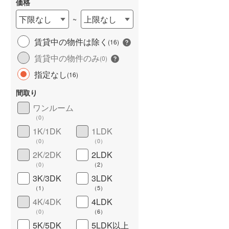
価格
下限なし
上限なし
~
賃貸中の物件は除く
(
16
)
長期優良住宅
（
0
）
賃貸中の物件のみ
(
0
)
指定なし
(
16
)
間取り
ワンルーム
（
0
）
1K/1DK
1LDK
（
0
）
（
0
）
詳しく見る
2K/2DK
2LDK
（
0
）
（
2
）
3K/3DK
3LDK
（
1
）
（
5
）
4K/4DK
4LDK
（
0
）
（
6
）
5K/5DK
5LDK以上