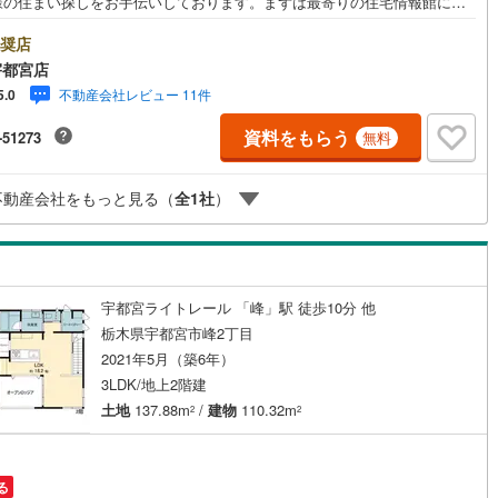
様の住まい探しをお手伝いしております。まずは最寄りの住宅情報館にお
ッキあり
（
1
）
にご相談ください。住宅ローン相談会も同時開催中無理のない住宅ローン
算やご購入の際にかかる諸費用の概算も行っております。しっかりとした
奨店
計画のアドバイスをさせて頂きますので、お気軽にご相談ください。
宇都宮店
施工・品質・工法関連
不動産会社レビュー 11件
5.0
震、制震構造
住宅性能評価付き
（
0
）
資料をもらう
-51273
無料
不動産会社をもっと見る（
全
1
社
）
応
ン内見(相談)可
（
5
）
IT重説可
（
5
）
宇都宮ライトレール 「峰」駅 徒歩10分 他
ン対応とは？
栃木県宇都宮市峰2丁目
2021年5月（築6年）
3LDK/地上2階建
土地
137.88m
/
建物
110.32m
2
2
る