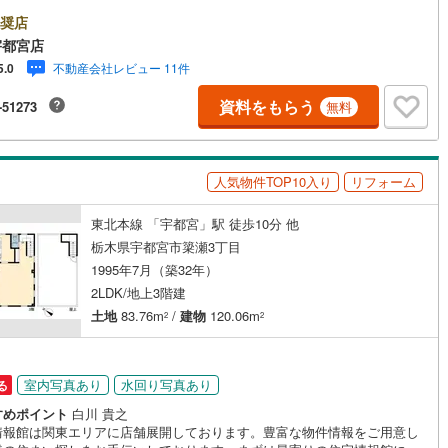
にご相談ください。住宅ローン相談会も同時開催中無理のない住宅ローン
算やご購入の際にかかる諸費用の概算も行っております。しっかりとした
奨店
計画のアドバイスをさせて頂きますので、お気軽にご相談ください。
宇都宮店
不動産会社レビュー 11件
5.0
ッチン
（
1
）
対面キッチン
（
6
）
資料をもらう
-51273
無料
契約、入居関連など
能
（
1
）
人気物件TOP10入り
リフォーム
東北本線 「宇都宮」駅 徒歩10分 他
栃木県宇都宮市簗瀬3丁目
機あり
（
6
）
1995年7月（築32年）
2LDK/地上3階建
土地
83.76m
/
建物
120.06m
2
2
インクローゼット
床下収納
（
5
）
室内写真あり
水回り写真あり
る
すめポイント
白川 貴之
庭
情報館は関東エリアに店舗展開しております。豊富な物件情報をご用意し