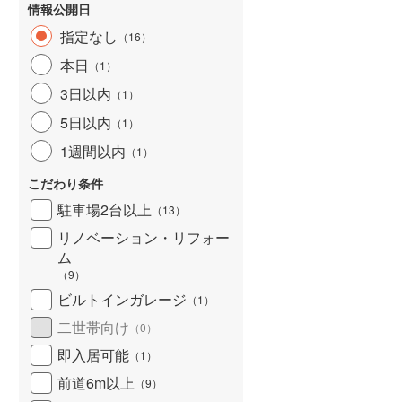
情報公開日
指定なし
（
16
）
本日
（
1
）
3日以内
（
1
）
5日以内
（
1
）
1週間以内
（
1
）
こだわり条件
駐車場2台以上
（
13
）
リノベーション・リフォー
ム
（
9
）
ビルトインガレージ
（
1
）
二世帯向け
（
0
）
即入居可能
（
1
）
前道6m以上
（
9
）