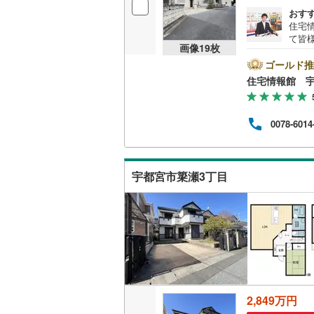
おす
住宅
て皆
画像
19
枚
気軽
の試
ゴールド推
資金
住宅情報館 
0078-6014
宇都宮市簗瀬3丁目
2,849万円