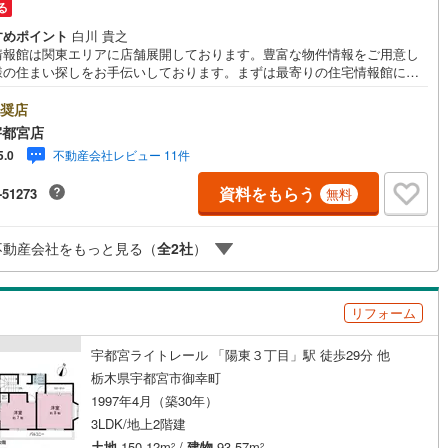
る
すめポイント
白川 貴之
情報館は関東エリアに店舗展開しております。豊富な物件情報をご用意し
様の住まい探しをお手伝いしております。まずは最寄りの住宅情報館にお
にご相談ください。住宅ローン相談会も同時開催中無理のない住宅ローン
算やご購入の際にかかる諸費用の概算も行っております。しっかりとした
奨店
計画のアドバイスをさせて頂きますので、お気軽にご相談ください。
宇都宮店
不動産会社レビュー 11件
5.0
資料をもらう
-51273
無料
不動産会社をもっと見る（
全
2
社
）
リフォーム
宇都宮ライトレール 「陽東３丁目」駅 徒歩29分 他
栃木県宇都宮市御幸町
1997年4月（築30年）
3LDK/地上2階建
土地
150.12m
/
建物
93.57m
2
2