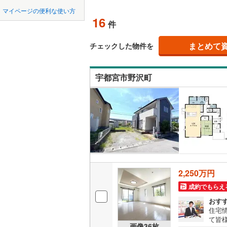
中国
鳥取
マイページの便利な使い方
那須郡那
吹き抜け
16
件
四国
徳島
二世帯向
まとめて
チェックした物件を
サービス
九州・沖縄
福岡
宇都宮市野沢町
立地
最寄りの
0
0
0
0
0
0
該当物件
該当物件
該当物件
該当物件
該当物件
該当物件
件
件
件
件
件
件
配置、向き、
前道6m
平坦地
（
2,250万円
成約でもらえ
LD
おす
住宅
リビング
て皆
（
8
）
画像
36
枚