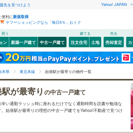
Yahoo! JAPAN
援先を見つけよう
と便利に
新規取得
ヤフーショッピングなら「毎日5％」おトク
検索条件を保存しました
買う
建てる
売る
16
)
両毛線
(
2
)
リノベーション
ョン
新築一戸建て
中古一戸建て
注文住宅
土地
売却査定
カ
この検索条件の新着物件通知は、
マイページ
から設定できます。
)
烏山線
(
13
)
ション・リフォーム
築古・築30年以上
（
8
）
(
15
)
足利市
(
0
)
岩手
宮城
秋田
山形
)
(
1
)
(
0
)
(
0
)
(
0
)
(
13
)
(
1
)
)
鹿沼市
(
0
)
線
(
15
)
山形新幹線
(
13
)
栃木県、東北本線、最寄りの駅が始発駅
神奈川
埼玉
千葉
茨城
栃木県
東北本線
始発駅が最寄りの物件一覧
)
真岡市
(
0
)
渓谷鐵道
(
0
)
真岡鐵道
(
0
)
1
)
）
那須塩原市
オール電化
(
（
0
3
)
）
長野
富山
石川
福井
)
(
0
)
(
0
)
(
0
)
(
0
)
(
0
)
(
0
)
発駅が最寄り
の中古一戸建て
崎線
(
0
)
東武佐野線
(
0
)
検索条件を保存する
市
台以上
(
0
)
（
13
）
下野市
ビルトインガレージ
(
1
)
（
1
）
閉じる
閉じる
お気に入りリストを見る
お気に入りリストを見る
閉じる
閉じる
岐阜
静岡
三重
の辛い通勤ラッシュ時に座れるだけでなく通勤時間を読書や勉強な
川線
(
0
)
東武宇都宮線
(
7
)
子町
タ付インターホン
(
0
)
芳賀郡茂木町
防犯カメラ
（
(
0
0
）
)
マイページ
。始発駅が最寄りの理想の中古一戸建てをYahoo!不動産で見つけ
兵庫
京都
滋賀
奈良
賀町
(
0
)
下都賀郡壬生町
(
0
)
全体
谷町
(
0
)
塩谷郡高根沢町
(
0
)