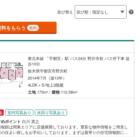
島根
岡山
広島
山口
珂川町
(
0
)
（
1
）
バリアフリー住宅
（
1
）
並び替え
香川
愛媛
高知
け
（
0
）
平屋・1階建て
（
0
）
保存した条件を見る
資料をもらう
無料
ルーム（納戸）
（
4
）
佐賀
長崎
熊本
大分
東北本線 「宇都宮」駅 バス24分 野沢寺前 バス停下車 徒
駅が始発駅
（
16
）
海まで2km以内
（
0
）
歩10分
この条件で検索する
この条件で検索する
この条件で検索する
この条件で検索する
この条件で検索する
この条件で検索する
市区町村以下を選択
市区町村を選択す
駅を選択する
栃木県宇都宮市野沢町
建ち方、日当たり
2014年7月（築13年）
4LDK＋S/地上2階建
以上
（
9
）
角地
（
4
）
土地
173m
/
建物
112.58m
2
2
9
）
室内写真あり
水回り写真あり
る
すめポイント
白川 貴之
情報館は関東エリアに店舗展開しております。豊富な物件情報をご用意し
ダイニング15畳以上
様の住まい探しをお手伝いしております。まずは最寄りの住宅情報館にお