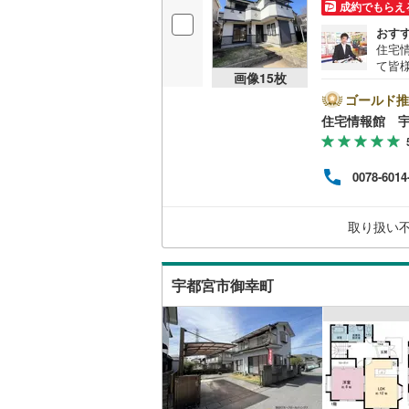
成約でもらえ
おす
住宅
て皆
画像
15
枚
気軽
の試
ゴールド推
資金
住宅情報館 
0078-6014
取り扱い
宇都宮市御幸町