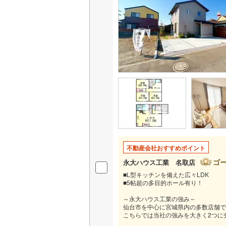
不動産会社おすすめポイント
ゴ
永大ハウス工業 名取店
■L型キッチンを備えた広々LDK
■5帖超の多目的ホール有り！
～永大ハウス工業の強み～
仙台市を中心に宮城県内の多数店舗で
こちらでは当社の強みを大きく2つに