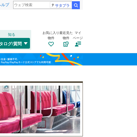
ヘルプ
サタプラ
検索
お気に入り
最近見た
マイ
知る
物件
物件
ページ
水戸線
(
2
)
タログ/質問
湘南新宿ライン（宇都宮～逗子）
栃木市
(
0
)
福島
(
16
)
(
0
)
(
0
)
(
0
)
日光市
(
1
)
栃木
群馬
山梨
大田原市
(
0
)
宇都宮ライトレール
(
13
)
さくら市
トイレ２か所
(
0
)
（
11
）
東武日光線
(
1
)
河内郡上三川町
太陽光発電システム
(
0
)
（
1
）
野岩鉄道会津鬼怒川線
(
0
)
芳賀郡市貝町
(
0
)
和歌山
下都賀郡野木町
(
0
)
那須郡那須町
(
0
)