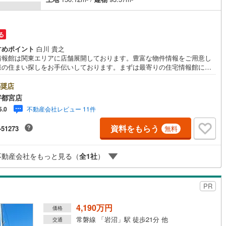
る
すめポイント
白川 貴之
情報館は関東エリアに店舗展開しております。豊富な物件情報をご用意し
様の住まい探しをお手伝いしております。まずは最寄りの住宅情報館にお
にご相談ください。住宅ローン相談会も同時開催中無理のない住宅ローン
算やご購入の際にかかる諸費用の概算も行っております。しっかりとした
奨店
計画のアドバイスをさせて頂きますので、お気軽にご相談ください。
宇都宮店
不動産会社レビュー 11件
5.0
資料をもらう
-51273
無料
不動産会社をもっと見る（
全
1
社
）
PR
4,190万円
価格
常磐線 「岩沼」駅 徒歩21分 他
交通