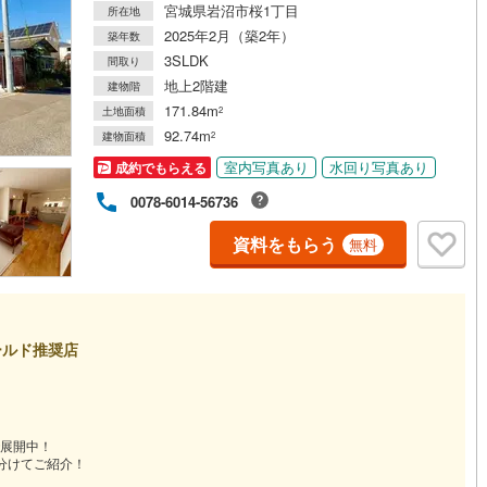
宮城県岩沼市桜1丁目
所在地
2025年2月（築2年）
築年数
3SLDK
間取り
地上2階建
建物階
171.84m
土地面積
2
92.74m
建物面積
2
室内写真あり
水回り写真あり
成約でもらえる
0078-6014-56736
資料をもらう
無料
ールド推奨店
展開中！
分けてご紹介！