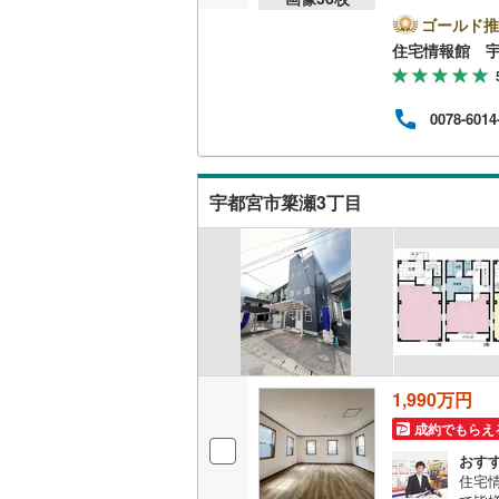
気軽
の試
ゴールド推
資金
キッチン
住宅情報館 
独立型キ
0078-6014
販売、価格、
即入居可
宇都宮市簗瀬3丁目
浴室
浴室乾燥
収納
ウォーク
1,990万円
（
7
）
成約でもらえ
おす
バルコニー、
住宅