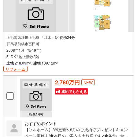
上毛電気鉄道上毛線 「江木」駅 徒歩24分
群馬県前橋市富田町
2008年1月（築19年）
5LDK / 地上階数2階
土地
218.09m
/
建物
139.12m
2
2
リフォーム
2,780万円
NEW
成約でもらえる
画像
14
枚
おすすめポイント
【ソルホーム】8/9更新＼8月のご成約でプレゼントキャン
ペーン実施中/◆本日のご案内も大歓迎です♪◆条件に合っ