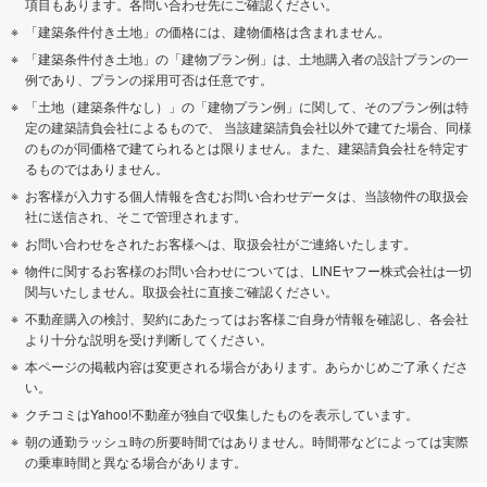
項目もあります。各問い合わせ先にご確認ください。
「建築条件付き土地」の価格には、建物価格は含まれません。
「建築条件付き土地」の「建物プラン例」は、土地購入者の設計プランの一
例であり、プランの採用可否は任意です。
「土地（建築条件なし）」の「建物プラン例」に関して、そのプラン例は特
定の建築請負会社によるもので、 当該建築請負会社以外で建てた場合、同様
のものが同価格で建てられるとは限りません。また、建築請負会社を特定す
るものではありません。
お客様が入力する個人情報を含むお問い合わせデータは、当該物件の取扱会
社に送信され、そこで管理されます。
お問い合わせをされたお客様へは、取扱会社がご連絡いたします。
物件に関するお客様のお問い合わせについては、LINEヤフー株式会社は一切
関与いたしません。取扱会社に直接ご確認ください。
不動産購入の検討、契約にあたってはお客様ご自身が情報を確認し、各会社
より十分な説明を受け判断してください。
本ページの掲載内容は変更される場合があります。あらかじめご了承くださ
い。
クチコミはYahoo!不動産が独自で収集したものを表示しています。
朝の通勤ラッシュ時の所要時間ではありません。時間帯などによっては実際
の乗車時間と異なる場合があります。