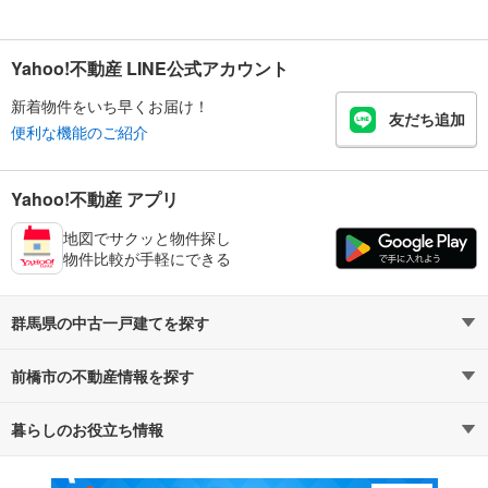
Yahoo!不動産 LINE公式アカウント
新着物件をいち早くお届け！
友だち追加
便利な機能のご紹介
Yahoo!不動産 アプリ
地図でサクッと物件探し
物件比較が手軽にできる
群馬県の中古一戸建てを探す
前橋市の不動産情報を探す
路線・駅から探す
地域から探す
暮らしのお役立ち情報
不動産・住宅
賃貸住宅
通勤・通学時間から探す
地図から探す
マンションカタログ
教えて！住まいの先生
新築マンション
中古マンション