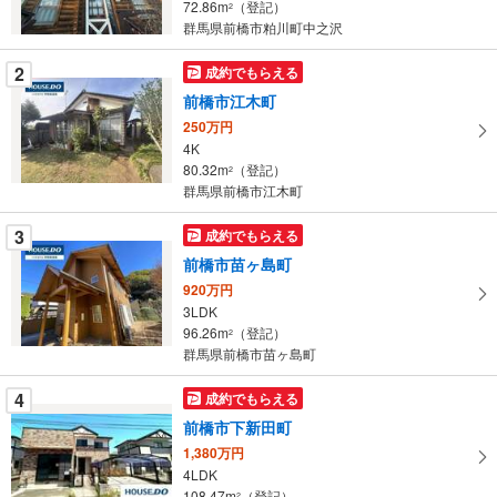
る
72.86m
（登記）
2
・
群馬県前橋市粕川町中之沢
条
2
成約でもらえる
件
を
前橋市江木町
マ
250万円
イ
4K
80.32m
（登記）
ペ
2
群馬県前橋市江木町
ー
ジ
3
成約でもらえる
に
前橋市苗ヶ島町
保
920万円
存
3LDK
す
96.26m
（登記）
2
る
群馬県前橋市苗ヶ島町
4
成約でもらえる
前橋市下新田町
1,380万円
4LDK
108.47m
（登記）
2