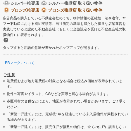
シルバー推奨店
シルバー推奨店 取り扱い物件
ブロンズ推奨店
ブロンズ推奨店 取り扱い物件
広告商品を購入している不動産会社のうち、物件情報の正確性、法令遵守、ヤ
フー不動産における成約実績等、当社所定の基準を満たした優良な店舗運営を
実践していると認めた不動産会社（もしくは当該認定を受けた不動産会社の取
扱物件）に表示されます。
タップすると用語の意味が書かれたポップアップが開きます。
PRマークについて
ご注意
消費税および地方消費税の対象となる場合は税込み価格が表示されていま
す。
物件の写真やイラスト、CGなどは実際と異なる場合があります。
市区町村の合併などにより、地図が表示されない場合があります。ご了承く
ださい。
「新築一戸建て」には、完成後1年を経過している未入居物件が掲載されてい
る場合があります。
「新築一戸建て」には、販売住戸が複数の物件は、全ての住戸に該当しない