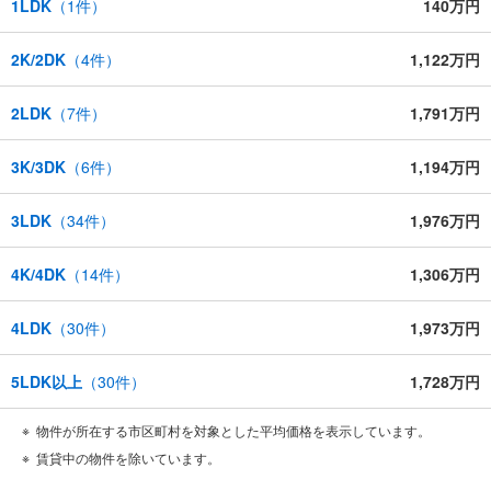
1LDK
（
1
件）
140万円
2K/2DK
（
4
件）
1,122万円
2LDK
（
7
件）
1,791万円
3K/3DK
（
6
件）
1,194万円
3LDK
（
34
件）
1,976万円
4K/4DK
（
14
件）
1,306万円
4LDK
（
30
件）
1,973万円
5LDK以上
（
30
件）
1,728万円
物件が所在する市区町村を対象とした平均価格を表示しています。
賃貸中の物件を除いています。