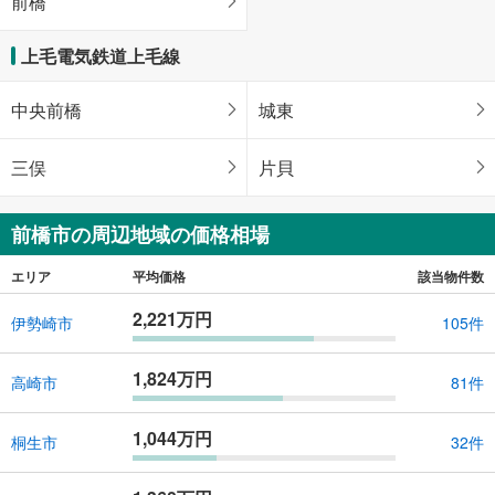
前橋
上毛電気鉄道上毛線
中央前橋
城東
三俣
片貝
前橋市の周辺地域の価格相場
エリア
平均価格
該当物件数
2,221万円
伊勢崎市
105件
1,824万円
高崎市
81件
1,044万円
桐生市
32件