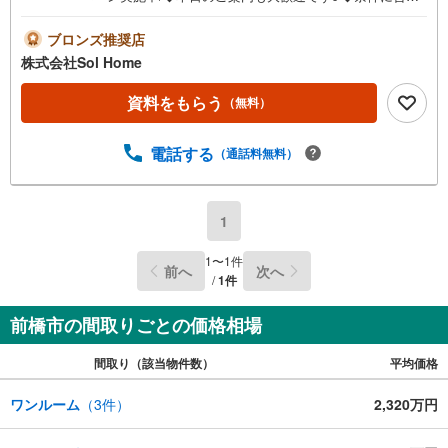
た他物件も同時ご紹介可能です！《今から見たい、資料が
欲しい、ローン相談をしたい、小さな疑問なども大歓迎で
ブロンズ推奨店
す♪》＝＝＝＝＝＝＝＝＝＝＝＝＝＝＝＝＝＝＝＝＝＝＝
株式会社Sol Home
＝＝＝＝＝＝＝【営業時間 9:00～19:00】（不定休）上記
時間はお電話が繋がりやすくなっております。ぜひお気軽
資料をもらう
（無料）
にご連絡下さい！現地を見学される場合は「室内・現地を
見学する（無料）」ボタンよりご希望の日時をご記入いた
電話する
（通話料無料）
だけますとスムーズにご案内が可能です。＝＝＝＝＝＝＝
＝＝＝＝＝＝＝＝＝＝＝＝＝＝＝＝＝＝＝
1
1
〜
1
件
前へ
次へ
/
1
件
前橋市の間取りごとの価格相場
間取り（該当物件数）
平均価格
ワンルーム
（
3
件）
2,320万円