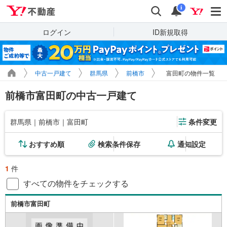
Yahoo!不動産
検索
通知
i
ログイン
ID新規取得
中古一戸建て
群馬県
前橋市
富田町の物件一覧
前橋市富田町の中古一戸建て
群馬県｜前橋市｜富田町
条件変更
おすすめ順
検索条件保存
通知設定
1
件
すべての物件をチェックする
前橋市富田町