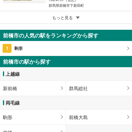
群馬県前橋市下新田町
5
もっと見る
成約でもらえる
前橋市苗ヶ島町
880万円
前橋市の人気の駅をランキングから探す
6DK
141.6m
2
1
駒形
群馬県前橋市苗ヶ島町
前橋市の駅から探す
上越線
新前橋
群馬総社
両毛線
駒形
前橋大島