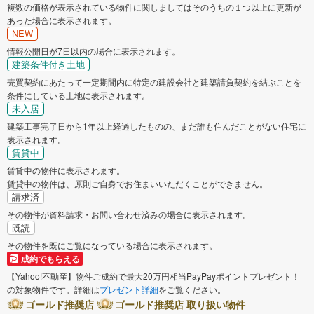
複数の価格が表示されている物件に関しましてはそのうちの１つ以上に更新が
あった場合に表示されます。
NEW
情報公開日が7日以内の場合に表示されます。
建築条件付き土地
売買契約にあたって一定期間内に特定の建設会社と建築請負契約を結ぶことを
条件にしている土地に表示されます。
未入居
建築工事完了日から1年以上経過したものの、まだ誰も住んだことがない住宅に
表示されます。
賃貸中
賃貸中の物件に表示されます。
賃貸中の物件は、原則ご自身でお住まいいただくことができません。
請求済
その物件が資料請求・お問い合わせ済みの場合に表示されます。
既読
その物件を既にご覧になっている場合に表示されます。
成約でもらえる
【Yahoo!不動産】物件ご成約で最大20万円相当PayPayポイントプレゼント！
の対象物件です。詳細は
プレゼント詳細
をご覧ください。
ゴールド推奨店
ゴールド推奨店 取り扱い物件