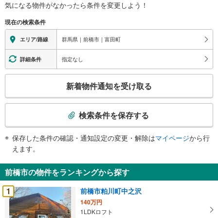
気になる物件がなかったら
条件を変更しよう！
現在の検索条件
群馬県｜前橋市｜富田町
エリア/路線
指定なし
詳細条件
こ
新着物件通知を受け取る
の
検
索
検索条件を保存する
条
件
保存した条件の確認・通知設定の変更・解除は
マイページ
から行
で
えます。
通
知
前橋市の物件をランキングから探す
を
受
1
前橋市粕川町中之沢
け
140万円
取
1LDKロフト