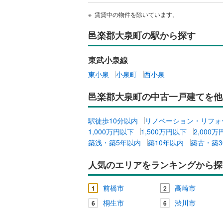
賃貸中の物件を除いています。
邑楽郡大泉町の駅から探す
東武小泉線
東小泉
小泉町
西小泉
邑楽郡大泉町の中古一戸建てを他
駅徒歩10分以内
リノベーション・リフォ
1,000万円以下
1,500万円以下
2,000
築浅・築5年以内
築10年以内
築古・築3
人気のエリアをランキングから探
前橋市
高崎市
1
2
桐生市
渋川市
6
6