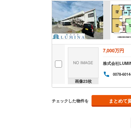
ウッドデ
構造・規模・
耐震、免
（
0
）
7,000万円
オンライン対
株式会社LUMI
オンライ
0078-6014
画像
23
枚
オンライ
まとめて
チェックした物件を