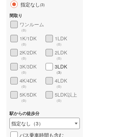
指定なし
(
3
)
間取り
ワンルーム
（
0
）
長期優良住宅
（
0
）
1K/1DK
1LDK
（
0
）
（
0
）
2K/2DK
2LDK
（
0
）
（
0
）
3K/3DK
3LDK
（
0
）
（
3
）
4K/4DK
4LDK
詳しく見る
（
0
）
（
0
）
5K/5DK
5LDK以上
（
0
）
（
0
）
駅からの徒歩分
指定なし
（
3
）
バス乗車時間も含む