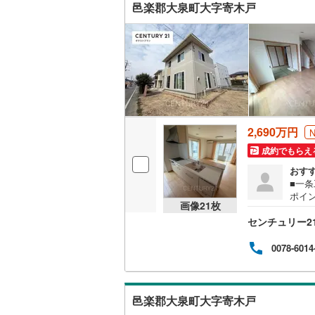
邑楽郡大泉町大字寄木戸
定物
ス・
キッチン
独立型キ
販売、価格、
即入居可
2,690万円
成約でもらえ
浴室
おす
■一
浴室乾燥
ポイ
画像
21
枚
025
収納
センチュリー2
年以
た対
ら見
ウォーク
0078-6014
業者
（
0
）
邑楽郡大泉町大字寄木戸
バルコニー、