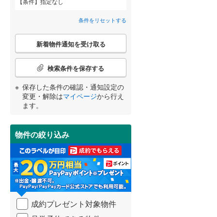
条件
指定なし
利根郡川場村
(
0
)
間取り変更可能
（
0
）
条件をリセットする
佐波郡玉村町
(
10
)
3階建て以上
（
0
）
こ
新着物件通知を受け取る
の
邑楽郡千代田町
(
2
)
宮崎
鹿児島
沖縄
検
索
検索条件を保存する
条
件
保存した条件の確認・通知設定の
で
小学校まで1km以内
（
0
）
変更・解除は
マイページ
から行え
通
する
る
条件をリセットする
条件をリセットする
条件をリセットする
条件をリセットする
条件をリセットする
条件をリセットする
ます。
知
を
受
物件の絞り込み
南道路
（
1
）
け
取
る
・
条
件
を
成約プレゼント対象物件
マ
イ