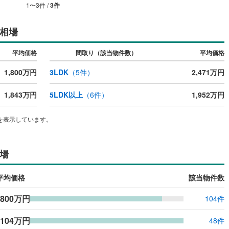
1
〜
3
件 /
3
件
相場
平均価格
間取り（該当物件数）
平均価格
1,800万円
3LDK
（
5
件）
2,471万円
1,843万円
5LDK以上
（
6
件）
1,952万円
を表示しています。
場
平均価格
該当物件数
,800万円
104件
,104万円
48件