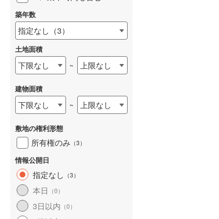
築年数
指定なし
（
3
）
土地面積
下限なし
上限なし
~
建物面積
下限なし
上限なし
~
敷地の権利形態
所有権のみ
（
3
）
情報公開日
指定なし
（
3
）
本日
（
0
）
3日以内
（
0
）