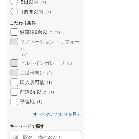
5日以内
（
1
）
1週間以内
（
1
）
こだわり条件
駐車場2台以上
（
1
）
リノベーション・リフォー
ム
（
0
）
ビルトインガレージ
（
0
）
二世帯向け
（
0
）
即入居可能
（
1
）
前道6m以上
（
1
）
平坦地
（
1
）
すべてのこだわりを見る
キーワードで探す