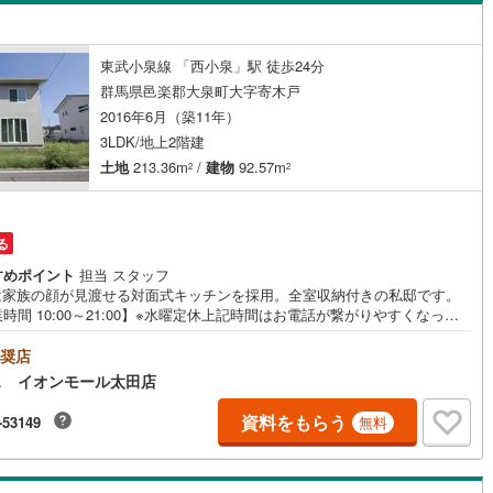
島根
岡山
広島
山口
吾妻町
(
1
)
利根郡片品村
(
1
)
（
0
）
バリアフリー住宅
（
0
）
香川
愛媛
高知
東武小泉線 「西小泉」駅 徒歩24分
和村
(
0
)
利根郡みなかみ町
(
2
)
け
（
0
）
平屋・1階建て
（
0
）
保存した条件を見る
群馬県邑楽郡大泉町大字寄木戸
2016年6月（築11年）
倉町
(
6
)
邑楽郡明和町
(
3
)
ルーム（納戸）
（
0
）
佐賀
長崎
熊本
大分
3LDK/地上2階建
泉町
(
20
)
邑楽郡邑楽町
(
8
)
土地
213.36m
/
建物
92.57m
2
2
駅が始発駅
（
0
）
海まで2km以内
（
0
）
この条件で検索する
この条件で検索する
この条件で検索する
この条件で検索する
この条件で検索する
この条件で検索する
市区町村以下を選択
市区町村を選択す
駅を選択する
る
建ち方、日当たり
すめポイント
担当 スタッフ
Kは家族の顔が見渡せる対面式キッチンを採用。全室収納付きの私邸です。
時間 10:00～21:00】※水曜定休上記時間はお電話が繋がりやすくなって
以上
（
1
）
角地
（
0
）
ます。ぜひお気軽にご連絡ください！現地を見学される場合は「室内・現
見学する（無料）」ボタンよりご希望の日時をご記入いただけますとスム
奨店
1
）
にご案内が可能です。◎現地のご案内について・平日や夜遅い時間帯もご
ス イオンモール太田店
が可能 ※定休日を除く・経験豊富なスタッフが物件詳細を丁寧にご説明い
ます。・車でご自宅や最寄り駅等、ご指定の場所まで送迎します。・チャ
資料をもらう
-53149
無料
ドシートのご用意ございます。◎個別FP相談会 無料物件のご紹介だけで
住宅ローン・資金のご相談、まずは家探しについて話を聞きたいという方
ダイニング15畳以上
歓迎です！年間8000棟以上の限定物件を発表しているオープンハウスだか
会える物件が多数ございます。ぜひお気軽にご連絡・ご相談ください！※限