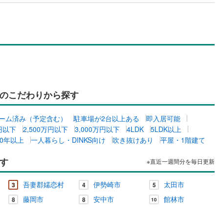
のこだわりから探す
ーム済み（予定含む）
駐車場が2台以上ある
即入居可能
万円以下
2,500万円以下
3,000万円以下
4LDK
5LDK以上
0年以上
一人暮らし・DINKS向け
吹き抜けあり
平屋・1階建て
す
※直近一週間分を毎日更新
吾妻郡嬬恋村
伊勢崎市
太田市
3
4
5
藤岡市
安中市
館林市
8
8
10