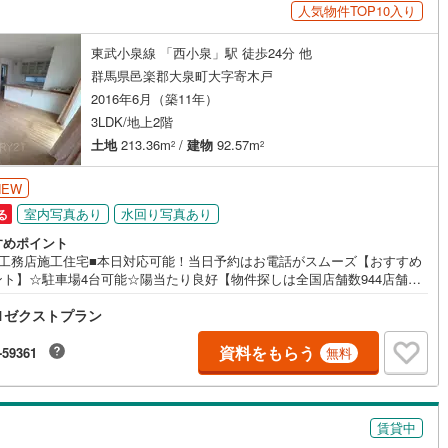
人気物件TOP10入り
件:当社のみ、もしくは当社を含めた数社でのみご紹介可能なオープンハウ
ディベロップメントの物件
東武小泉線 「西小泉」駅 徒歩24分 他
群馬県邑楽郡大泉町大字寄木戸
ッチン
（
0
）
対面キッチン
（
1
）
2016年6月（築11年）
3LDK/地上2階
契約、入居関連など
土地
213.36m
/
建物
92.57m
2
2
能
（
1
）
NEW
室内写真あり
水回り写真あり
る
すめポイント
条工務店施工住宅■本日対応可能！当日予約はお電話がスムーズ【おすすめ
機あり
（
0
）
ント】☆駐車場4台可能☆陽当たり良好【物件探しは全国店舗数944店舗（2
年12月末時点）のCENTURY21にお任せください】■当店はオープンから10
1ゼクストプラン
上の実績■宅地建物取引士が対応■物件を短時間で見たい等ご要望に合わせ
応■住宅ローンに自信があります☆諸条件ご相談ください■不動産のプロか
た物件のメリット・デメリットのご説明■提携火災保険の割引、提携引越し
資料をもらう
インクローゼット
床下収納
（
0
）
-59361
無料
の割引有り■住宅ローン代行も無料で対応
庭
賃貸中