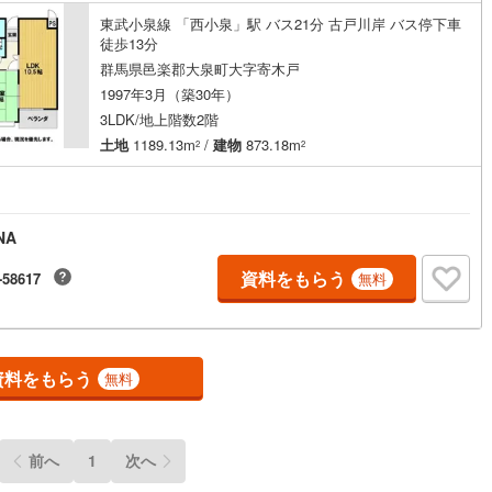
ッキあり
（
0
）
東武小泉線 「西小泉」駅 バス21分 古戸川岸 バス停下車
徒歩13分
群馬県邑楽郡大泉町大字寄木戸
施工・品質・工法関連
1997年3月（築30年）
3LDK/地上階数2階
震、制震構造
住宅性能評価付き
（
0
）
土地
1189.13m
/
建物
873.18m
2
2
応
NA
ン内見(相談)可
（
0
）
IT重説可
（
1
）
資料をもらう
-58617
無料
ン対応とは？
資料をもらう
無料
前へ
1
次へ