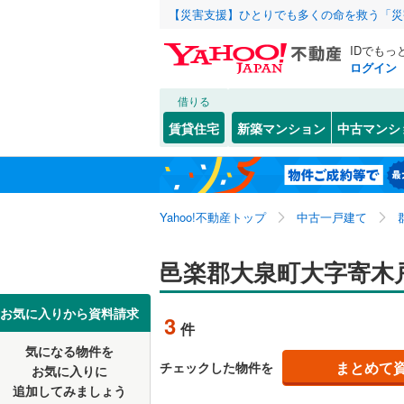
【災害支援】ひとりでも多くの命を救う「災
IDでもっ
ログイン
借りる
北海道
JR
北海道
高崎線
(
0
)
こだわり条件
リフォーム、
賃貸住宅
新築マンション
中古マンシ
両毛線
(
0
)
リノベー
前橋市
大字古海
(
1
東北
青森
（
0
）
伊勢崎市
朝日
(
4
)
八高線
(
0
)
関東
東京
Yahoo!不動産トップ
中古一戸建て
設備
館林市
東小泉
(
(
2
2
私鉄・その他
わたらせ
富岡市
床暖房
(
（
9
信越・北陸
新潟
邑楽郡大泉町大字寄木
東武伊勢
北群馬郡
駐車場2
東海
愛知
お気に入りから資料請求
東武佐野
3
件
多野郡神
ＴＶモニ
気になる物件を
（
0
）
近畿
大阪
甘楽郡甘
まとめて
チェックした物件を
お気に入りに
追加してみましょう
間取り、居室
吾妻郡嬬