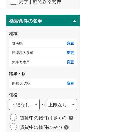
見学予約できる物件
ペ
ー
ジ
に
検索条件の変更
保
存
地域
す
る
群馬県
変更
邑楽郡大泉町
変更
大字寄木戸
変更
路線・駅
路線 未選択
変更
価格
下限なし
上限なし
~
賃貸中の物件は除く
(
2
)
賃貸中の物件のみ
(
1
)