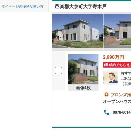
中国
鳥取
邑楽郡大泉町大字寄木戸
マイページの便利な使い方
吾妻郡東
吹き抜け
四国
徳島
利根郡昭
二世帯向
邑楽郡板
サービス
九州・沖縄
福岡
邑楽郡大
立地
2,690万円
最寄りの
0
0
0
0
0
0
該当物件
該当物件
該当物件
該当物件
該当物件
該当物件
件
件
件
件
件
件
成約でもらえ
配置、向き、
おす
LD
【営業
前道6m
画像
4
枚
おり
地を
ブロンズ推
平坦地
（
ーズ
オープンハウ
案内
LD
たし
0078-6014
イル
なく
リビング
も大
（
0
）
ら出