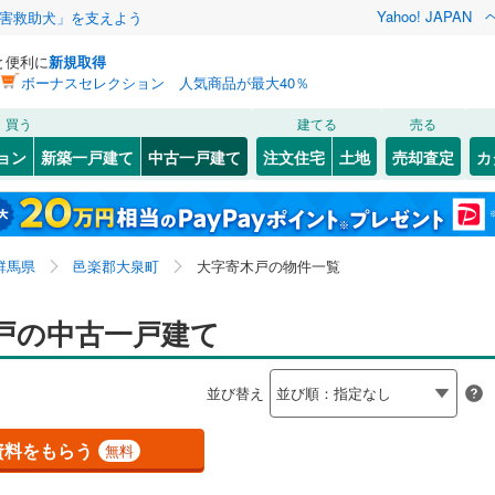
Yahoo! JAPAN
害救助犬」を支えよう
と便利に
新規取得
ボーナスセレクション 人気商品が最大40％
検索条件を保存しました
買う
建てる
売る
上越線
(
0
)
リノベーション
ョン
新築一戸建て
中古一戸建て
注文住宅
土地
売却査定
カ
この検索条件の新着物件通知は、
マイページ
から設定できます。
信越本線
(
0
)
ション・リフォーム
築古・築30年以上
（
0
）
44
(
2
)
)
高崎市
大字吉田
(
114
(
5
)
)
岩手
宮城
秋田
山形
(
120
)
太田市
城之内
(
(
49
3
)
)
上越新幹線
(
0
)
群馬県、邑楽郡大泉町、大字寄木戸
神奈川
埼玉
千葉
茨城
群馬県
邑楽郡大泉町
大字寄木戸の物件一覧
2
)
)
渋川市
(
20
)
渓谷鐵道
(
0
)
上信電鉄上信線
(
0
)
1
)
）
安中市
オール電化
(
11
)
（
1
）
長野
富山
石川
福井
戸の中古一戸建て
崎線
(
0
)
東武桐生線
(
0
)
検索条件を保存する
榛東村
台以上
（
(
3
1
)
）
北群馬郡吉岡町
ビルトインガレージ
(
5
)
（
0
）
閉じる
閉じる
お気に入りリストを見る
お気に入りリストを見る
閉じる
閉じる
岐阜
静岡
三重
線
(
0
)
東武日光線
(
0
)
並び替え
流町
タ付インターホン
(
0
)
甘楽郡下仁田町
防犯カメラ
（
0
）
(
0
)
マイページ
兵庫
京都
滋賀
奈良
楽町
(
1
)
吾妻郡中之条町
(
3
)
資料をもらう
無料
全体
恋村
(
11
)
吾妻郡草津町
(
1
)