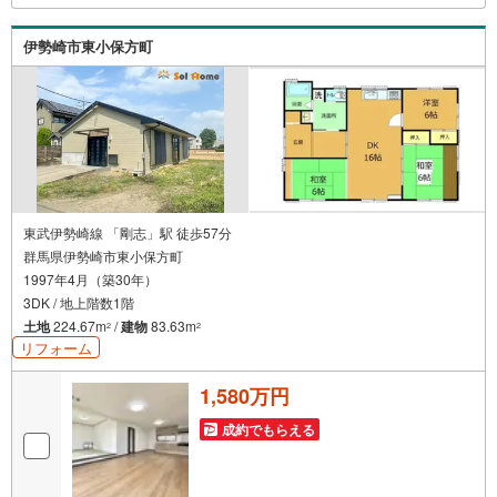
伊勢崎市東小保方町
東武伊勢崎線 「剛志」駅 徒歩57分
群馬県伊勢崎市東小保方町
1997年4月（築30年）
3DK / 地上階数1階
土地
224.67m
/
建物
83.63m
2
2
リフォーム
1,580万円
成約でもらえる