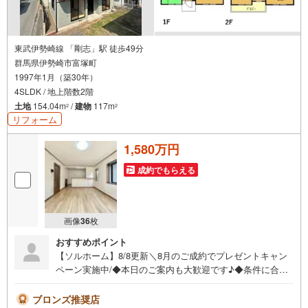
東武伊勢崎線 「剛志」駅 徒歩49分
群馬県伊勢崎市富塚町
1997年1月（築30年）
4SLDK / 地上階数2階
土地
154.04m
/
建物
117m
2
2
リフォーム
1,580万円
成約でもらえる
画像
36
枚
おすすめポイント
【ソルホーム】8/8更新＼8月のご成約でプレゼントキャン
ペーン実施中/◆本日のご案内も大歓迎です♪◆条件に合っ
た他物件も同時ご紹介可能です！《今から見たい、資料が
欲しい、ローン相談をしたい、小さな疑問なども大歓迎で
ブロンズ推奨店