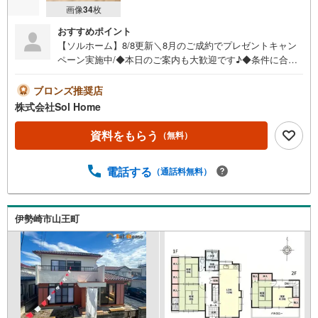
画像
34
枚
おすすめポイント
【ソルホーム】8/8更新＼8月のご成約でプレゼントキャン
ペーン実施中/◆本日のご案内も大歓迎です♪◆条件に合っ
た他物件も同時ご紹介可能です！《今から見たい、資料が
欲しい、ローン相談をしたい、小さな疑問なども大歓迎で
ブロンズ推奨店
す♪》＝＝＝＝＝＝＝＝＝＝＝＝＝＝＝＝＝＝＝＝＝＝＝
株式会社Sol Home
＝＝＝＝＝＝＝【営業時間 9:00～19:00】（不定休）上記
時間はお電話が繋がりやすくなっております。ぜひお気軽
資料をもらう
（無料）
にご連絡下さい！現地を見学される場合は「室内・現地を
見学する（無料）」ボタンよりご希望の日時をご記入いた
電話する
（通話料無料）
だけますとスムーズにご案内が可能です。＝＝＝＝＝＝＝
＝＝＝＝＝＝＝＝＝＝＝＝＝＝＝＝＝＝＝
伊勢崎市山王町