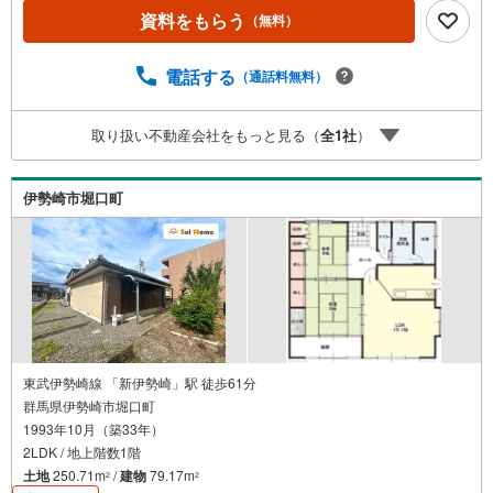
時間はお電話が繋がりやすくなっております。ぜひお気軽
資料をもらう
（無料）
にご連絡下さい！現地を見学される場合は「室内・現地を
見学する（無料）」ボタンよりご希望の日時をご記入いた
電話する
（通話料無料）
だけますとスムーズにご案内が可能です。＝＝＝＝＝＝＝
＝＝＝＝＝＝＝＝＝＝＝＝＝＝＝＝＝＝＝
取り扱い不動産会社をもっと見る（
全
1
社
）
伊勢崎市堀口町
東武伊勢崎線 「新伊勢崎」駅 徒歩61分
群馬県伊勢崎市堀口町
1993年10月（築33年）
2LDK / 地上階数1階
土地
250.71m
/
建物
79.17m
2
2