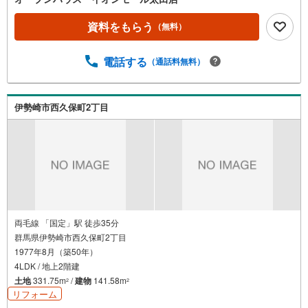
いただけますとスムーズにご案内が可能です。◎現地のご
案内について・平日や夜遅い時間帯もご案内が可能 ※定休
資料をもらう
（無料）
日を除く・経験豊富なスタッフが物件詳細を丁寧にご説明
いたします。・車でご自宅や最寄り駅等、ご指定の場所ま
電話する
（通話料無料）
で送迎します。・チャイルドシートのご用意ございます。
◎個別FP相談会 無料物件のご紹介だけでなく住宅ロー
ン・資金のご相談、まずは家探しについて話を聞きたいと
いう方も大歓迎です！年間8000棟以上の限定物件を発表し
伊勢崎市西久保町2丁目
ているオープンハウスだから出会える物件が多数ございま
す。ぜひお気軽にご連絡・ご相談ください！※限定物件:当
社のみ、もしくは当社を含めた数社でのみご紹介可能なオ
ープンハウス・ディベロップメントの物件
両毛線 「国定」駅 徒歩35分
群馬県伊勢崎市西久保町2丁目
1977年8月（築50年）
4LDK / 地上2階建
土地
331.75m
/
建物
141.58m
2
2
リフォーム