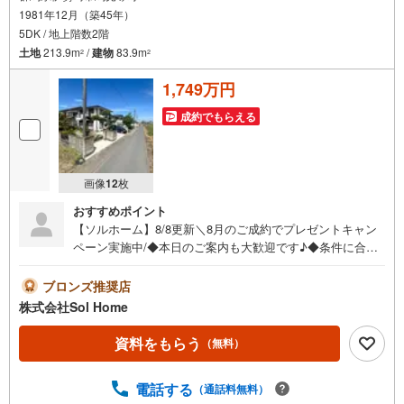
1981年12月（築45年）
5DK / 地上階数2階
土地
213.9m
/
建物
83.9m
2
2
1,749万円
成約でもらえる
画像
12
枚
おすすめポイント
【ソルホーム】8/8更新＼8月のご成約でプレゼントキャン
ペーン実施中/◆本日のご案内も大歓迎です♪◆条件に合っ
た他物件も同時ご紹介可能です！《今から見たい、資料が
欲しい、ローン相談をしたい、小さな疑問なども大歓迎で
ブロンズ推奨店
す♪》＝＝＝＝＝＝＝＝＝＝＝＝＝＝＝＝＝＝＝＝＝＝＝
株式会社Sol Home
＝＝＝＝＝＝＝【営業時間 9:00～19:00】（不定休）上記
時間はお電話が繋がりやすくなっております。ぜひお気軽
資料をもらう
（無料）
にご連絡下さい！現地を見学される場合は「室内・現地を
見学する（無料）」ボタンよりご希望の日時をご記入いた
電話する
（通話料無料）
だけますとスムーズにご案内が可能です。＝＝＝＝＝＝＝