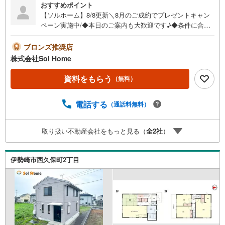
おすすめポイント
【ソルホーム】8/8更新＼8月のご成約でプレゼントキャン
ペーン実施中/◆本日のご案内も大歓迎です♪◆条件に合っ
た他物件も同時ご紹介可能です！《今から見たい、資料が
欲しい、ローン相談をしたい、小さな疑問なども大歓迎で
ブロンズ推奨店
す♪》＝＝＝＝＝＝＝＝＝＝＝＝＝＝＝＝＝＝＝＝＝＝＝
株式会社Sol Home
＝＝＝＝＝＝＝【営業時間 9:00～19:00】（不定休）上記
時間はお電話が繋がりやすくなっております。ぜひお気軽
資料をもらう
（無料）
にご連絡下さい！現地を見学される場合は「室内・現地を
見学する（無料）」ボタンよりご希望の日時をご記入いた
電話する
（通話料無料）
だけますとスムーズにご案内が可能です。＝＝＝＝＝＝＝
＝＝＝＝＝＝＝＝＝＝＝＝＝＝＝＝＝＝＝
取り扱い不動産会社をもっと見る（
全
2
社
）
伊勢崎市西久保町2丁目