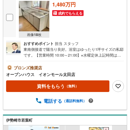
1,480万円
成約でもらえる
画像
18
枚
おすすめポイント
担当 スタッフ
東南側接道で陽当り良好。浴室はゆったり1坪サイズの私邸
です。【営業時間 10:00～21:00】※水曜定休上記時間はお
電話が繋がりやすくなっております。ぜひお気軽にご連絡
ください！現地を見学される場合は「室内・現地を見学す
ブロンズ推奨店
る（無料）」ボタンよりご希望の日時をご記入いただけま
オープンハウス イオンモール太田店
すとスムーズにご案内が可能です。◎現地のご案内につい
て・平日や夜遅い時間帯もご案内が可能 ※定休日を除く・
資料をもらう
（無料）
経験豊富なスタッフが物件詳細を丁寧にご説明いたしま
す。・車でご自宅や最寄り駅等、ご指定の場所まで送迎し
電話する
（通話料無料）
ます。・チャイルドシートのご用意ございます。◎個別FP
相談会 無料物件のご紹介だけでなく住宅ローン・資金の
ご相談、まずは家探しについて話を聞きたいという方も大
歓迎です！年間8000棟以上の限定物件を発表しているオー
伊勢崎市若葉町
プンハウスだから出会える物件が多数ございます。ぜひお