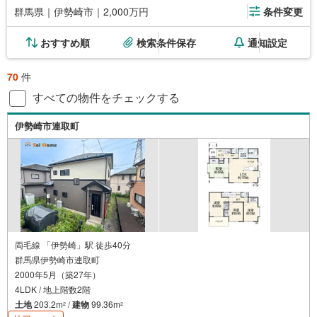
群馬県｜伊勢崎市｜2,000万円
条件変更
おすすめ順
検索条件保存
通知設定
70
件
すべての物件をチェックする
伊勢崎市連取町
両毛線 「伊勢崎」駅 徒歩40分
群馬県伊勢崎市連取町
2000年5月（築27年）
4LDK / 地上階数2階
土地
203.2m
/
建物
99.36m
2
2