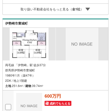
＝＝＝＝＝＝＝＝＝＝＝＝＝＝＝＝＝＝＝
取り扱い不動産会社をもっと見る（
全
1
社
）
伊勢崎市豊城町
両毛線 「伊勢崎」駅 徒歩37分
群馬県伊勢崎市豊城町
1980年1月（築47年）
2DK / 地上1階建
土地
251.6m
/
建物
39.74m
2
2
600万円
成約でもらえる