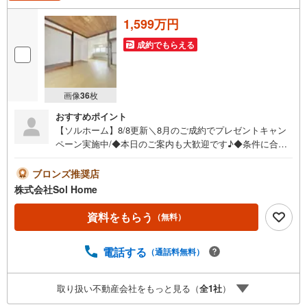
1,599万円
成約でもらえる
画像
36
枚
おすすめポイント
【ソルホーム】8/8更新＼8月のご成約でプレゼントキャン
ペーン実施中/◆本日のご案内も大歓迎です♪◆条件に合っ
た他物件も同時ご紹介可能です！《今から見たい、資料が
欲しい、ローン相談をしたい、小さな疑問なども大歓迎で
ブロンズ推奨店
す♪》＝＝＝＝＝＝＝＝＝＝＝＝＝＝＝＝＝＝＝＝＝＝＝
株式会社Sol Home
＝＝＝＝＝＝＝【営業時間 9:00～19:00】（不定休）上記
時間はお電話が繋がりやすくなっております。ぜひお気軽
資料をもらう
（無料）
にご連絡下さい！現地を見学される場合は「室内・現地を
見学する（無料）」ボタンよりご希望の日時をご記入いた
電話する
（通話料無料）
だけますとスムーズにご案内が可能です。＝＝＝＝＝＝＝
＝＝＝＝＝＝＝＝＝＝＝＝＝＝＝＝＝＝＝
取り扱い不動産会社をもっと見る（
全
1
社
）