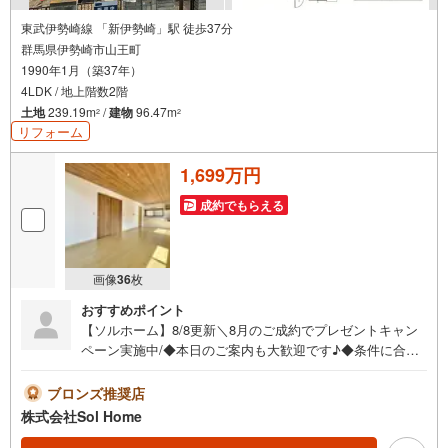
東武伊勢崎線 「新伊勢崎」駅 徒歩37分
群馬県伊勢崎市山王町
1990年1月（築37年）
4LDK / 地上階数2階
土地
239.19m
/
建物
96.47m
2
2
リフォーム
1,699万円
成約でもらえる
画像
36
枚
おすすめポイント
【ソルホーム】8/8更新＼8月のご成約でプレゼントキャン
ペーン実施中/◆本日のご案内も大歓迎です♪◆条件に合っ
た他物件も同時ご紹介可能です！《今から見たい、資料が
欲しい、ローン相談をしたい、小さな疑問なども大歓迎で
ブロンズ推奨店
す♪》＝＝＝＝＝＝＝＝＝＝＝＝＝＝＝＝＝＝＝＝＝＝＝
株式会社Sol Home
＝＝＝＝＝＝＝【営業時間 9:00～19:00】（不定休）上記