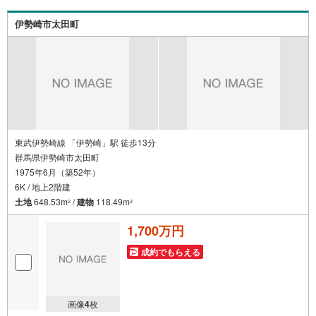
検
ぜひお気軽にご連絡・ご相談ください！※限定物件:当社の
索
み、もしくは当社を含めた数社でのみご紹介可能なオープ
伊勢崎市太田町
条
ンハウス・ディベロップメントの物件
件
で
通
知
を
受
け
東武伊勢崎線 「伊勢崎」駅 徒歩13分
群馬県伊勢崎市太田町
取
1975年6月（築52年）
る
6K / 地上2階建
・
土地
648.53m
/
建物
118.49m
2
2
条
件
1,700万円
を
マ
成約でもらえる
イ
ペ
ー
画像
4
枚
ジ