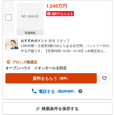
1,549万円
成約でもらえる
画像
4
枚
おすすめポイント
担当 スタッフ
LDK20畳＋主寝室9畳のゆとりある住空間。パントリー付の
中古戸建です。【営業時間 10:00～21:00】※水曜定休上記
時間はお電話が繋がりやすくなっております。ぜひお気軽
にご連絡ください！現地を見学される場合は「室内・現地
ブロンズ推奨店
を見学する（無料）」ボタンよりご希望の日時をご記入い
オープンハウス イオンモール太田店
ただけますとスムーズにご案内が可能です。◎現地のご案
内について・平日や夜遅い時間帯もご案内が可能 ※定休日
資料をもらう
（無料）
を除く・経験豊富なスタッフが物件詳細を丁寧にご説明い
たします。・車でご自宅や最寄り駅等、ご指定の場所まで
電話する
（通話料無料）
送迎します。・チャイルドシートのご用意ございます。◎
個別FP相談会 無料物件のご紹介だけでなく住宅ローン・
資金のご相談、まずは家探しについて話を聞きたいという
こ
方も大歓迎です！年間8000棟以上の限定物件を発表してい
検索条件を保存する
の
るオープンハウスだから出会える物件が多数ございます。