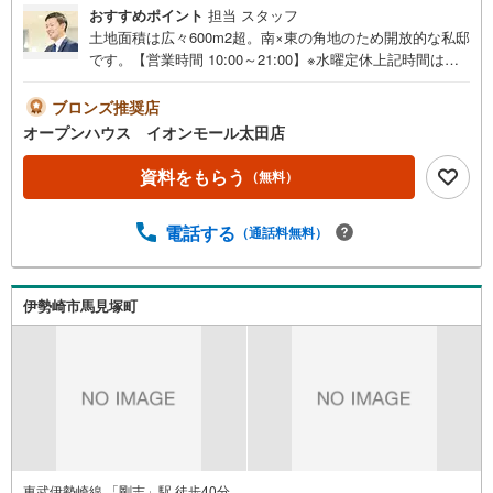
おすすめポイント
担当 スタッフ
に
土地面積は広々600m2超。南×東の角地のため開放的な私邸
保
です。【営業時間 10:00～21:00】※水曜定休上記時間はお
存
電話が繋がりやすくなっております。ぜひお気軽にご連絡
す
ください！現地を見学される場合は「室内・現地を見学す
ブロンズ推奨店
る
る（無料）」ボタンよりご希望の日時をご記入いただけま
オープンハウス イオンモール太田店
すとスムーズにご案内が可能です。◎現地のご案内につい
て・平日や夜遅い時間帯もご案内が可能 ※定休日を除く・
資料をもらう
（無料）
経験豊富なスタッフが物件詳細を丁寧にご説明いたしま
す。・車でご自宅や最寄り駅等、ご指定の場所まで送迎し
電話する
（通話料無料）
ます。・チャイルドシートのご用意ございます。◎個別FP
相談会 無料物件のご紹介だけでなく住宅ローン・資金の
ご相談、まずは家探しについて話を聞きたいという方も大
歓迎です！年間8000棟以上の限定物件を発表しているオー
伊勢崎市馬見塚町
プンハウスだから出会える物件が多数ございます。ぜひお
気軽にご連絡・ご相談ください！※限定物件:当社のみ、も
しくは当社を含めた数社でのみご紹介可能なオープンハウ
ス・ディベロップメントの物件
東武伊勢崎線 「剛志」駅 徒歩40分