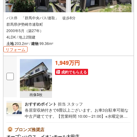
バス停 「群馬中央バス/連取」 徒歩8分
群馬県伊勢崎市連取町
2000年5月（築27年）
4LDK / 地上2階建
土地
203.2m
/
建物
99.36m
2
2
リフォーム
1,949万円
成約でもらえる
画像
3
枚
おすすめポイント
担当 スタッフ
各居室収納付きで6畳以上ございます。お車3台駐車可能な
中古戸建てです。【営業時間 10:00～21:00】※水曜定休上
記時間はお電話が繋がりやすくなっております。ぜひお気
軽にご連絡ください！現地を見学される場合は「室内・現
ブロンズ推奨店
地を見学する（無料）」ボタンよりご希望の日時をご記入
オープンハウス イオンモール太田店