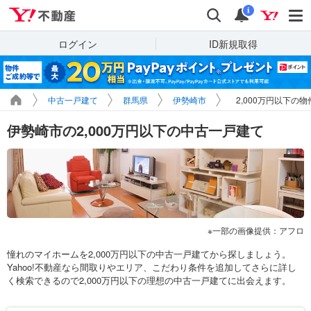
Yahoo!不動産
検索
通知
i
ログイン
ID新規取得
中古一戸建て
群馬県
伊勢崎市
2,000万円以下の
伊勢崎市の2,000万円以下の中古一戸建て
一部の画像提供：アフロ
憧れのマイホームを2,000万円以下の中古一戸建てから探しましょう。
Yahoo!不動産なら間取りやエリア、こだわり条件を追加してさらに詳し
く検索できるので2,000万円以下の理想の中古一戸建てに出会えます。