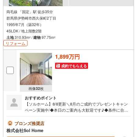
両毛線 「国定」駅 徒歩35分
群馬県伊勢崎市西久保町2丁目
1995年7月（築32年）
4SLDK / 地上階数2階
土地
310.93m
/
建物
97.75m
2
2
リフォーム
1,899万円
成約でもらえる
画像
32
枚
おすすめポイント
【ソルホーム】8/8更新＼8月のご成約でプレゼントキャン
ペーン実施中/◆本日のご案内も大歓迎です♪◆条件に合っ
た他物件も同時ご紹介可能です！《今から見たい、資料が
欲しい、ローン相談をしたい、小さな疑問なども大歓迎で
ブロンズ推奨店
す♪》＝＝＝＝＝＝＝＝＝＝＝＝＝＝＝＝＝＝＝＝＝＝＝
株式会社Sol Home
＝＝＝＝＝＝＝【営業時間 9:00～19:00】（不定休）上記