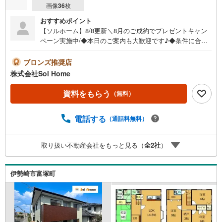
画像
36
枚
おすすめポイント
【ソルホーム】8/8更新＼8月のご成約でプレゼントキャン
ペーン実施中/◆本日のご案内も大歓迎です♪◆条件に合っ
た他物件も同時ご紹介可能です！《今から見たい、資料が
欲しい、ローン相談をしたい、小さな疑問なども大歓迎で
ブロンズ推奨店
す♪》＝＝＝＝＝＝＝＝＝＝＝＝＝＝＝＝＝＝＝＝＝＝＝
株式会社Sol Home
＝＝＝＝＝＝＝【営業時間 9:00～19:00】（不定休）上記
時間はお電話が繋がりやすくなっております。ぜひお気軽
資料をもらう
（無料）
にご連絡下さい！現地を見学される場合は「室内・現地を
見学する（無料）」ボタンよりご希望の日時をご記入いた
電話する
（通話料無料）
だけますとスムーズにご案内が可能です。＝＝＝＝＝＝＝
＝＝＝＝＝＝＝＝＝＝＝＝＝＝＝＝＝＝＝
取り扱い不動産会社をもっと見る（
全
2
社
）
伊勢崎市富塚町