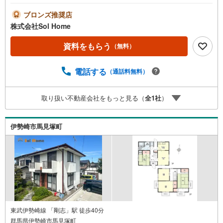
た他物件も同時ご紹介可能です！《今から見たい、資料が
欲しい、ローン相談をしたい、小さな疑問なども大歓迎で
ブロンズ推奨店
す♪》＝＝＝＝＝＝＝＝＝＝＝＝＝＝＝＝＝＝＝＝＝＝＝
株式会社Sol Home
＝＝＝＝＝＝＝【営業時間 9:00～19:00】（不定休）上記
時間はお電話が繋がりやすくなっております。ぜひお気軽
資料をもらう
（無料）
にご連絡下さい！現地を見学される場合は「室内・現地を
見学する（無料）」ボタンよりご希望の日時をご記入いた
電話する
（通話料無料）
だけますとスムーズにご案内が可能です。＝＝＝＝＝＝＝
＝＝＝＝＝＝＝＝＝＝＝＝＝＝＝＝＝＝＝
取り扱い不動産会社をもっと見る（
全
1
社
）
伊勢崎市馬見塚町
東武伊勢崎線 「剛志」駅 徒歩40分
群馬県伊勢崎市馬見塚町