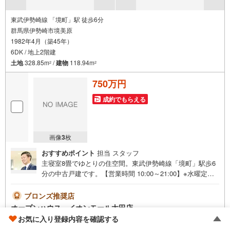
東武伊勢崎線 「境町」駅 徒歩6分
群馬県伊勢崎市境美原
1982年4月（築45年）
6DK / 地上2階建
土地
328.85m
/
建物
118.94m
2
2
750万円
成約でもらえる
画像
3
枚
おすすめポイント
担当 スタッフ
主寝室8畳でゆとりの住空間。東武伊勢崎線「境町」駅歩6
分の中古戸建です。【営業時間 10:00～21:00】※水曜定休
上記時間はお電話が繋がりやすくなっております。ぜひお
気軽にご連絡ください！現地を見学される場合は「室内・
ブロンズ推奨店
現地を見学する（無料）」ボタンよりご希望の日時をご記
オープンハウス イオンモール太田店
入いただけますとスムーズにご案内が可能です。◎現地の
お気に入り登録内容を確認する
ご案内について・平日や夜遅い時間帯もご案内が可能 ※定
資料をもらう
（無料）