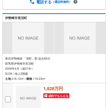
電話する
（通話料無料）
迎します。・チャイルドシートのご用意ございます。◎個
別FP相談会 無料物件のご紹介だけでなく住宅ローン・資
金のご相談、まずは家探しについて話を聞きたいという方
も大歓迎です！年間8000棟以上の限定物件を発表している
伊勢崎市長沼町
オープンハウスだから出会える物件が多数ございます。ぜ
ひお気軽にご連絡・ご相談ください！※限定物件:当社の
み、もしくは当社を含めた数社でのみご紹介可能なオープ
ンハウス・ディベロップメントの物件
東武伊勢崎線 「境町」駅 徒歩66分
群馬県伊勢崎市長沼町
2006年4月（築21年）
3LDK / 地上2階建
土地
216.12m
/
建物
119.23m
2
2
1,828万円
成約でもらえる