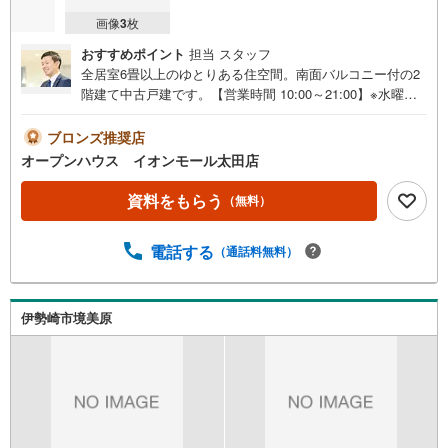
画像
3
枚
おすすめポイント
担当 スタッフ
全居室6畳以上のゆとりある住空間。南面バルコニー付の2
階建て中古戸建です。【営業時間 10:00～21:00】※水曜定
休上記時間はお電話が繋がりやすくなっております。ぜひ
お気軽にご連絡ください！現地を見学される場合は「室
ブロンズ推奨店
内・現地を見学する（無料）」ボタンよりご希望の日時を
オープンハウス イオンモール太田店
ご記入いただけますとスムーズにご案内が可能です。◎現
地のご案内について・平日や夜遅い時間帯もご案内が可
資料をもらう
（無料）
能 ※定休日を除く・経験豊富なスタッフが物件詳細を丁寧
にご説明いたします。・車でご自宅や最寄り駅等、ご指定
電話する
（通話料無料）
の場所まで送迎します。・チャイルドシートのご用意ござ
います。◎個別FP相談会 無料物件のご紹介だけでなく住
宅ローン・資金のご相談、まずは家探しについて話を聞き
たいという方も大歓迎です！年間8000棟以上の限定物件を
伊勢崎市境美原
発表しているオープンハウスだから出会える物件が多数ご
ざいます。ぜひお気軽にご連絡・ご相談ください！※限定物
件:当社のみ、もしくは当社を含めた数社でのみご紹介可能
なオープンハウス・ディベロップメントの物件