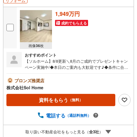
リフォーム
1,949万円
成約でもらえる
画像
36
枚
おすすめポイント
【ソルホーム】8/8更新＼8月のご成約でプレゼントキャン
ペーン実施中/◆本日のご案内も大歓迎です♪◆条件に合っ
た他物件も同時ご紹介可能です！《今から見たい、資料が
欲しい、ローン相談をしたい、小さな疑問なども大歓迎で
ブロンズ推奨店
す♪》＝＝＝＝＝＝＝＝＝＝＝＝＝＝＝＝＝＝＝＝＝＝＝
株式会社Sol Home
＝＝＝＝＝＝＝【営業時間 9:00～19:00】（不定休）上記
時間はお電話が繋がりやすくなっております。ぜひお気軽
資料をもらう
（無料）
にご連絡下さい！現地を見学される場合は「室内・現地を
見学する（無料）」ボタンよりご希望の日時をご記入いた
電話する
（通話料無料）
だけますとスムーズにご案内が可能です。＝＝＝＝＝＝＝
＝＝＝＝＝＝＝＝＝＝＝＝＝＝＝＝＝＝＝
取り扱い不動産会社をもっと見る（
全
3
社
）