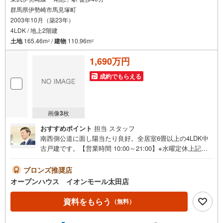
群馬県伊勢崎市馬見塚町
2003年10月（築23年）
4LDK / 地上2階建
土地
165.46m
/
建物
110.96m
2
2
1,690万円
成約でもらえる
画像
3
枚
おすすめポイント
担当 スタッフ
南西側公道に面し陽当たり良好。全居室6畳以上の4LDK中
古戸建です。【営業時間 10:00～21:00】※水曜定休上記時
間はお電話が繋がりやすくなっております。ぜひお気軽に
ご連絡ください！現地を見学される場合は「室内・現地を
ブロンズ推奨店
見学する（無料）」ボタンよりご希望の日時をご記入いた
オープンハウス イオンモール太田店
だけますとスムーズにご案内が可能です。◎現地のご案内
について・平日や夜遅い時間帯もご案内が可能 ※定休日を
資料をもらう
（無料）
除く・経験豊富なスタッフが物件詳細を丁寧にご説明いた
します。・車でご自宅や最寄り駅等、ご指定の場所まで送