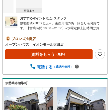
画像
3
枚
おすすめポイント
担当 スタッフ
敷地面積250m2と広々。南西角地の為、陽当りも良好で
す。【営業時間 10:00～21:00】※水曜定休上記時間はお電
話が繋がりやすくなっております。ぜひお気軽にご連絡く
ださい！現地を見学される場合は「室内・現地を見学する
ブロンズ推奨店
（無料）」ボタンよりご希望の日時をご記入いただけます
オープンハウス イオンモール太田店
とスムーズにご案内が可能です。◎現地のご案内につい
て・平日や夜遅い時間帯もご案内が可能 ※定休日を除く・
資料をもらう
（無料）
経験豊富なスタッフが物件詳細を丁寧にご説明いたしま
す。・車でご自宅や最寄り駅等、ご指定の場所まで送迎し
電話する
（通話料無料）
ます。・チャイルドシートのご用意ございます。◎個別FP
相談会 無料物件のご紹介だけでなく住宅ローン・資金の
ご相談、まずは家探しについて話を聞きたいという方も大
歓迎です！年間8000棟以上の限定物件を発表しているオー
伊勢崎市連取町
プンハウスだから出会える物件が多数ございます。ぜひお
気軽にご連絡・ご相談ください！※限定物件:当社のみ、も
しくは当社を含めた数社でのみご紹介可能なオープンハウ
ス・ディベロップメントの物件