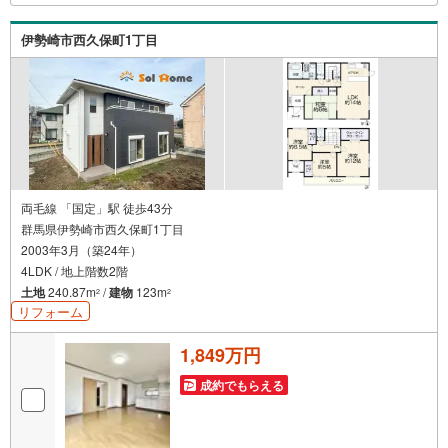
伊勢崎市西久保町1丁目
両毛線 「国定」駅 徒歩43分
群馬県伊勢崎市西久保町1丁目
2003年3月（築24年）
4LDK / 地上階数2階
土地
240.87m
/
建物
123m
2
2
リフォーム
1,849万円
成約でもらえる