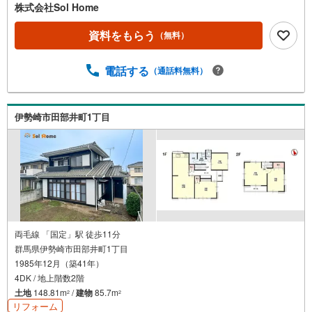
す♪》＝＝＝＝＝＝＝＝＝＝＝＝＝＝＝＝＝＝＝＝＝＝＝
株式会社Sol Home
＝＝＝＝＝＝＝【営業時間 9:00～19:00】（不定休）上記
時間はお電話が繋がりやすくなっております。ぜひお気軽
資料をもらう
（無料）
にご連絡下さい！現地を見学される場合は「室内・現地を
見学する（無料）」ボタンよりご希望の日時をご記入いた
電話する
（通話料無料）
だけますとスムーズにご案内が可能です。＝＝＝＝＝＝＝
＝＝＝＝＝＝＝＝＝＝＝＝＝＝＝＝＝＝＝
伊勢崎市田部井町1丁目
両毛線 「国定」駅 徒歩11分
群馬県伊勢崎市田部井町1丁目
1985年12月（築41年）
4DK / 地上階数2階
土地
148.81m
/
建物
85.7m
2
2
リフォーム