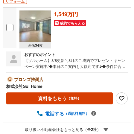
リフォーム
1,549万円
成約でもらえる
画像
34
枚
おすすめポイント
【ソルホーム】8/8更新＼8月のご成約でプレゼントキャン
ペーン実施中/◆本日のご案内も大歓迎です♪◆条件に合っ
た他物件も同時ご紹介可能です！《今から見たい、資料が
欲しい、ローン相談をしたい、小さな疑問なども大歓迎で
ブロンズ推奨店
す♪》＝＝＝＝＝＝＝＝＝＝＝＝＝＝＝＝＝＝＝＝＝＝＝
株式会社Sol Home
＝＝＝＝＝＝＝【営業時間 9:00～19:00】（不定休）上記
時間はお電話が繋がりやすくなっております。ぜひお気軽
資料をもらう
（無料）
にご連絡下さい！現地を見学される場合は「室内・現地を
見学する（無料）」ボタンよりご希望の日時をご記入いた
電話する
（通話料無料）
だけますとスムーズにご案内が可能です。＝＝＝＝＝＝＝
＝＝＝＝＝＝＝＝＝＝＝＝＝＝＝＝＝＝＝
取り扱い不動産会社をもっと見る（
全
2
社
）