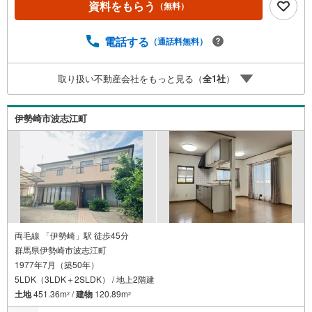
時間はお電話が繋がりやすくなっております。ぜひお気軽
資料をもらう
（無料）
にご連絡下さい！現地を見学される場合は「室内・現地を
見学する（無料）」ボタンよりご希望の日時をご記入いた
電話する
（通話料無料）
だけますとスムーズにご案内が可能です。＝＝＝＝＝＝＝
＝＝＝＝＝＝＝＝＝＝＝＝＝＝＝＝＝＝＝
取り扱い不動産会社をもっと見る（
全
1
社
）
伊勢崎市波志江町
両毛線 「伊勢崎」駅 徒歩45分
群馬県伊勢崎市波志江町
1977年7月（築50年）
5LDK（3LDK＋2SLDK） / 地上2階建
土地
451.36m
/
建物
120.89m
2
2