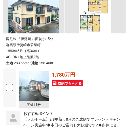
気軽にご連絡・ご相談ください！※限定物件:当社のみ、も
しくは当社を含めた数社でのみご紹介可能なオープンハウ
ス・ディベロップメントの物件
両毛線 「伊勢崎」駅 徒歩15分
群馬県伊勢崎市若葉町
1993年6月（築34年）
4SLDK / 地上階数2階
土地
283.66m
/
建物
156.46m
2
2
1,780万円
成約でもらえる
画像
16
枚
おすすめポイント
【ソルホーム】8/8更新＼8月のご成約でプレゼントキャン
ペーン実施中/◆本日のご案内も大歓迎です♪◆条件に合っ