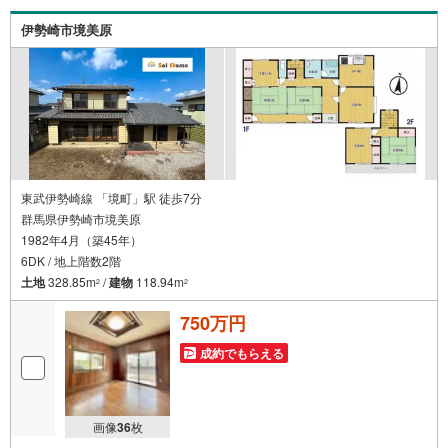
伊勢崎市境美原
東武伊勢崎線 「境町」駅 徒歩7分
群馬県伊勢崎市境美原
1982年4月（築45年）
6DK / 地上階数2階
土地
328.85m
/
建物
118.94m
2
2
750万円
成約でもらえる
画像
36
枚