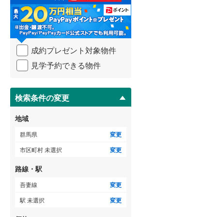
る
・
条
件
を
成約プレゼント対象物件
マ
イ
見学予約できる物件
ペ
ー
ジ
に
検索条件の変更
保
存
地域
す
る
群馬県
変更
市区町村 未選択
変更
路線・駅
吾妻線
変更
駅 未選択
変更