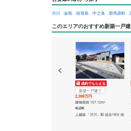
渋川
金島
祖母島
中之条
群馬原町
このエリアのおすすめ新築一戸建
成約でもらえる
成約でもらえる
新築一戸建て
新築一戸建て
2,380万円
2,399万円
建物面積 112.62m
建物面積 107.12m
2
2
4LDK
4LDK
35分 他
上越線 「渋川」駅 徒歩35分 他
上越線 「渋川」駅 徒歩18分 他