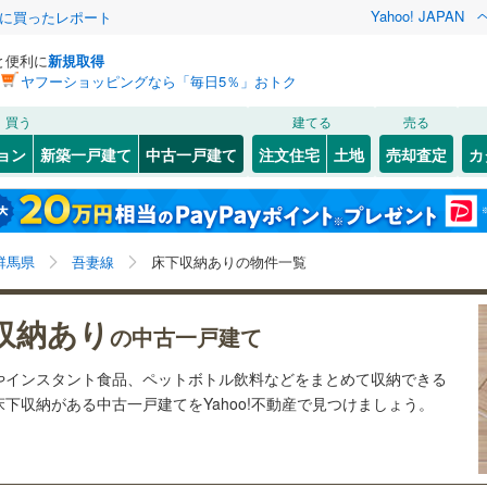
Yahoo! JAPAN
際に買ったレポート
と便利に
新規取得
ヤフーショッピングなら「毎日5％」おトク
検索条件を保存しました
買う
建てる
売る
)
上越線
(
24
)
リノベーション
ョン
新築一戸建て
中古一戸建て
注文住宅
土地
売却査定
カ
この検索条件の新着物件通知は、
マイページ
から設定できます。
)
信越本線
(
8
)
ション・リフォーム
築古・築30年以上
（
2
）
1
)
高崎市
(
20
)
岩手
宮城
秋田
山形
)
(
0
)
(
0
)
(
0
)
(
0
)
(
0
)
(
0
)
(
26
)
太田市
(
8
)
)
上越新幹線
(
7
)
群馬県、吾妻線、床下収納
神奈川
埼玉
千葉
茨城
群馬県
吾妻線
床下収納ありの物件一覧
)
渋川市
(
2
)
渓谷鐵道
(
4
)
上信電鉄上信線
(
13
)
0
)
）
安中市
オール電化
(
0
)
（
0
）
長野
富山
石川
福井
)
(
0
)
(
0
)
(
0
)
収納あり
の中古一戸建て
崎線
(
34
)
東武桐生線
(
7
)
検索条件を保存する
榛東村
台以上
（
(
0
1
)
）
北群馬郡吉岡町
ビルトインガレージ
(
0
)
（
0
）
閉じる
閉じる
お気に入りリストを見る
お気に入りリストを見る
閉じる
閉じる
岐阜
静岡
三重
やインスタント食品、ペットボトル飲料などをまとめて収納できる
線
(
3
)
東武日光線
(
0
)
流町
タ付インターホン
(
0
)
甘楽郡下仁田町
防犯カメラ
（
0
）
(
0
)
マイページ
下収納がある中古一戸建てをYahoo!不動産で見つけましょう。
兵庫
京都
滋賀
奈良
楽町
(
0
)
吾妻郡中之条町
(
0
)
全体
恋村
(
0
)
吾妻郡草津町
(
0
)