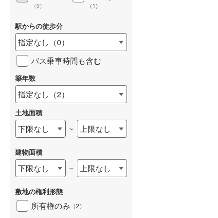
（
0
）
（
1
）
駅からの徒歩分
指定なし
（
0
）
バス乗車時間も含む
築年数
指定なし
（
2
）
土地面積
下限なし
上限なし
~
らえる
成約でもらえる
成約でもらえる
建て
新築一戸建て
新築一戸建て
建物面積
2,390万円
2,480万円
下限なし
上限なし
~
57m
建物面積 105.99m
建物面積 93.57m
2
2
2
4LDK
3LDK
馬総社」駅 徒歩61
上越線 「渋川」駅 徒歩12分 他
上越線 「群馬総社」駅 徒
敷地の権利形態
分 他
所有権のみ
（
2
）