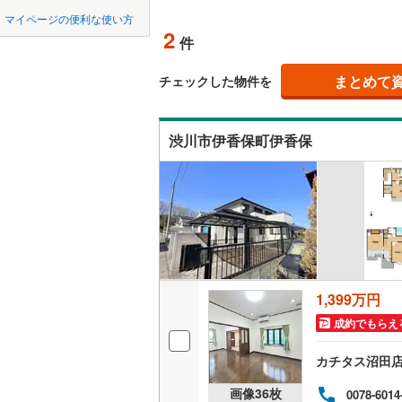
中国
鳥取
マイページの便利な使い方
吾妻郡東
吹き抜け
2
件
四国
徳島
利根郡昭
二世帯向
まとめて
チェックした物件を
邑楽郡板
サービス
九州・沖縄
福岡
邑楽郡大
渋川市伊香保町伊香保
立地
最寄りの
0
0
0
0
0
0
該当物件
該当物件
該当物件
該当物件
該当物件
該当物件
件
件
件
件
件
件
配置、向き、
前道6m
平坦地
（
1,399万円
成約でもらえ
LD
カチタス沼田
リビング
画像
36
枚
0078-6014
（
0
）