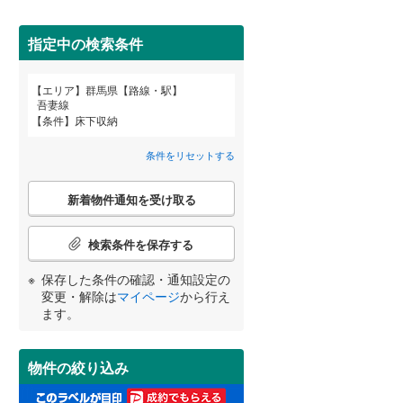
利根郡川場村
(
0
)
間取り変更可能
（
0
）
指定中の検索条件
佐波郡玉村町
(
3
)
3階建て以上
（
0
）
エリア
群馬県【路線・駅】
邑楽郡千代田町
(
1
)
宮崎
鹿児島
沖縄
吾妻線
条件
床下収納
条件をリセットする
小学校まで1km以内
（
0
）
こ
する
る
条件をリセットする
条件をリセットする
条件をリセットする
条件をリセットする
条件をリセットする
条件をリセットする
新着物件通知を受け取る
の
検
索
検索条件を保存する
条
南道路
（
1
）
件
保存した条件の確認・通知設定の
で
変更・解除は
マイページ
から行え
通
ます。
知
を
受
物件の絞り込み
け
取