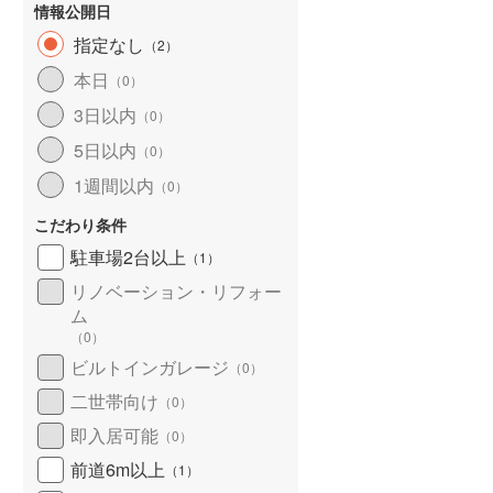
情報公開日
指定なし
（
2
）
本日
（
0
）
3日以内
（
0
）
5日以内
（
0
）
1週間以内
（
0
）
こだわり条件
駐車場2台以上
土地
土地
（
1
）
890万円
200万円
リノベーション・リフォー
.39m
土地面積 490m
土地面積 525m
2
2
2
ム
未定
未定
（
0
）
」駅 徒歩46分 他
吾妻線 「大前」駅から5400m
吾妻線 「万座・鹿沢口」
ビルトインガレージ
（
0
）
他
ら5150m
二世帯向け
（
0
）
即入居可能
（
0
）
前道6m以上
（
1
）