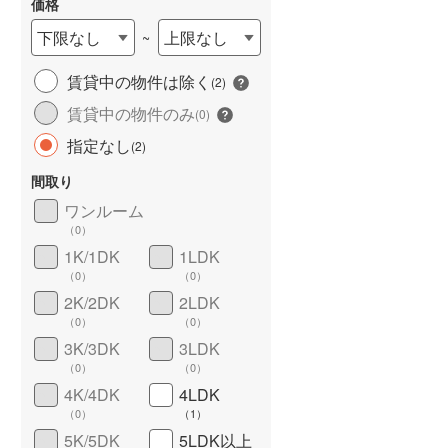
価格
下限なし
上限なし
~
賃貸中の物件は除く
(
2
)
長期優良住宅
（
0
）
賃貸中の物件のみ
(
0
)
指定なし
(
2
)
間取り
ワンルーム
（
0
）
1K/1DK
1LDK
（
0
）
（
0
）
詳しく見る
2K/2DK
2LDK
（
0
）
（
0
）
3K/3DK
3LDK
（
0
）
（
0
）
4K/4DK
4LDK
（
0
）
（
1
）
5K/5DK
5LDK以上