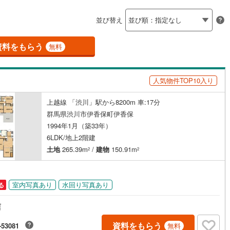
島根
岡山
広島
山口
吾妻町
(
0
)
利根郡片品村
(
0
)
（
1
）
バリアフリー住宅
（
0
）
並び替え
香川
愛媛
高知
和村
(
0
)
利根郡みなかみ町
(
1
)
け
（
0
）
平屋・1階建て
（
0
）
保存した条件を見る
資料をもらう
無料
倉町
(
0
)
邑楽郡明和町
(
0
)
ルーム（納戸）
（
2
）
佐賀
長崎
熊本
大分
泉町
(
1
)
邑楽郡邑楽町
(
3
)
人気物件TOP10入り
駅が始発駅
（
0
）
海まで2km以内
（
0
）
上越線 「渋川」駅から8200m 車:17分
この条件で検索する
この条件で検索する
この条件で検索する
この条件で検索する
この条件で検索する
この条件で検索する
市区町村以下を選択
市区町村を選択す
駅を選択する
群馬県渋川市伊香保町伊香保
1994年1月（築33年）
建ち方、日当たり
6LDK/地上2階建
以上
（
1
）
角地
（
1
）
土地
265.39m
/
建物
150.91m
2
2
1
）
室内写真あり
水回り写真あり
る
店
ダイニング15畳以上
資料をもらう
-53081
無料