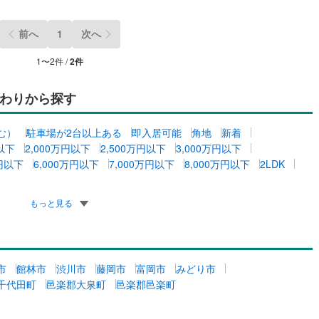
ッキあり
（
0
）
前へ
1
次へ
施工・品質・工法関連
1
〜
2
件 /
2
件
震、制震構造
住宅性能評価付き
（
0
）
わりから探す
応
む）
駐車場が2台以上ある
即入居可能
角地
新着
円以下
2,000万円以下
2,500万円以下
3,000万円以下
ン内見(相談)可
（
0
）
IT重説可
（
0
）
万円以下
6,000万円以下
7,000万円以下
8,000万円以下
2LDK
ン対応とは？
もっと見る
市
館林市
渋川市
藤岡市
富岡市
みどり市
千代田町
邑楽郡大泉町
邑楽郡邑楽町