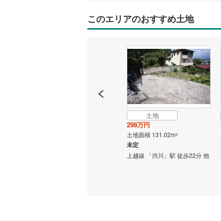
このエリアのおすすめ土地
土地
土地
1,980万円
298万円
土地面積 1333.33m
土地面積 131.02m
2
2
未定
未定
107分
上越線 「渋川」駅 徒歩12分 他
上越線 「渋川」駅 徒歩22分 他