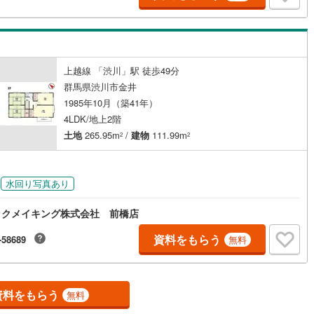
ッチン
（
0
）
対面キッチン
（
0
）
上越線 「渋川」駅 徒歩49分
群馬県渋川市金井
契約、入居関連など
1985年10月（築41年）
4LDK/地上2階
能
（
0
）
土地
265.95m
/
建物
111.99m
2
2
機あり
（
1
）
水回り写真あり
ックメイキング株式会社 前橋店
資料をもらう
-58689
無料
インクローゼット
床下収納
（
2
）
資料をもらう
無料
庭