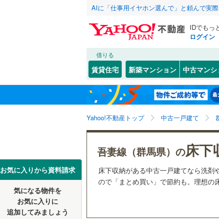
AIに「仕事用イヤホン選んで」と頼んで実
IDでもっ
ログイン
借りる
北海道
JR
北海道
高崎線
(
15
こだわり条件
リフォーム、
賃貸住宅
新築マンション
中古マンシ
両毛線
(
46
リノベー
前橋市
(
3
東北
青森
（
0
）
(
2
)
(
0
)
(
0
伊勢崎市
八高線
(
10
関東
東京
Yahoo!不動産トップ
中古一戸建て
設備
館林市
(
4
私鉄・その他
わたらせ
富岡市
床暖房
(
（
2
信越・北陸
新潟
(
0
)
(
0
)
(
0
床下
吾妻線（群馬県）の
東武伊勢
北群馬郡
駐車場2
東海
愛知
お気に入りから資料請求
床下収納がある中古一戸建てなら洗剤
東武佐野
多野郡神
ＴＶモニ
ので「まとめ買い」で節約も。理想の床
気になる物件を
（
1
）
近畿
大阪
甘楽郡甘
お気に入りに
追加してみましょう
間取り、居室
吾妻郡嬬