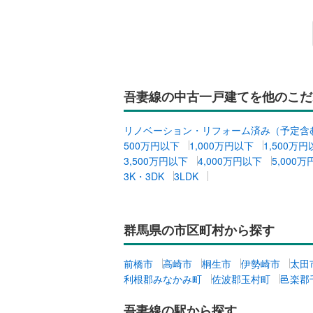
ウッドデ
構造・規模・
耐震、免
（
0
）
吾妻線の中古一戸建てを他のこだ
オンライン対
リノベーション・リフォーム済み（予定含
500万円以下
1,000万円以下
1,500万
オンライ
3,500万円以下
4,000万円以下
5,000
3K・3DK
3LDK
オンライ
群馬県の市区町村から探す
前橋市
高崎市
桐生市
伊勢崎市
太田
利根郡みなかみ町
佐波郡玉村町
邑楽郡
吾妻線の駅から探す