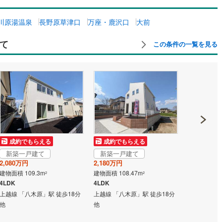
川原湯温泉
長野原草津口
万座・鹿沢口
大前
て
この条件の一覧を見る
成約でもらえる
成約でもらえる
成約でも
新築一戸建て
新築一戸建て
新築一戸
2,080万円
2,180万円
2,480万円
建物面積 109.3m
建物面積 108.47m
建物面積 93.
2
2
4LDK
4LDK
3LDK
上越線 「八木原」駅 徒歩18分
上越線 「八木原」駅 徒歩18分
上越線 「群
他
他
分 他