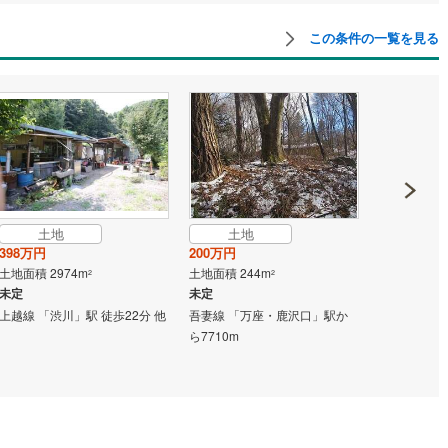
この条件の一覧を見る
土地
土地
土地
398万円
200万円
380万円
土地面積 2974m
土地面積 244m
土地面積 263
2
2
未定
未定
未定
上越線 「渋川」駅 徒歩22分 他
吾妻線 「万座・鹿沢口」駅か
上越線 「敷島
ら7710m