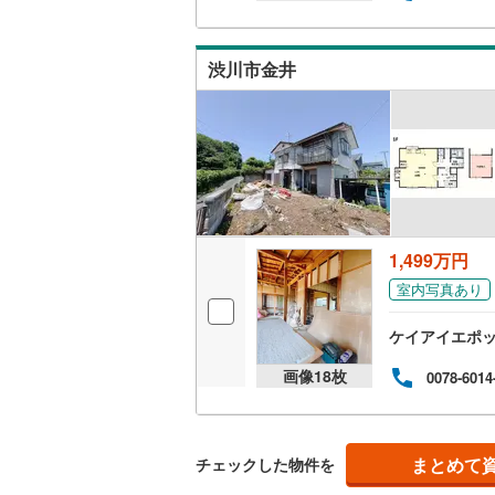
キッチン
渋川市金井
独立型キ
販売、価格、
即入居可
浴室
1,499万円
浴室乾燥
室内写真あり
ケイアイエポ
収納
画像
18
枚
0078-6014
ウォーク
（
1
）
まとめて
チェックした物件を
バルコニー、