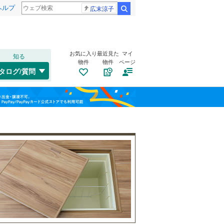
ヘルプ
広末涼子
検索
お気に入り
最近見た
マイ
知る
物件
物件
ページ
吾妻線
(
2
)
タログ/質問
湘南新宿ライン（前橋～小田原）
桐生市
(
6
)
福島
(
15
)
(
0
)
(
0
)
(
0
)
沼田市
(
0
)
北陸新幹線
(
6
)
栃木
群馬
山梨
藤岡市
(
2
)
上毛電気鉄道上毛線
(
26
)
みどり市
トイレ２か所
(
4
)
（
2
）
東武小泉線
(
10
)
多野郡上野村
太陽光発電システム
(
0
)
（
0
）
甘楽郡南牧村
(
0
)
和歌山
吾妻郡長野原町
(
0
)
吾妻郡高山村
(
0
)