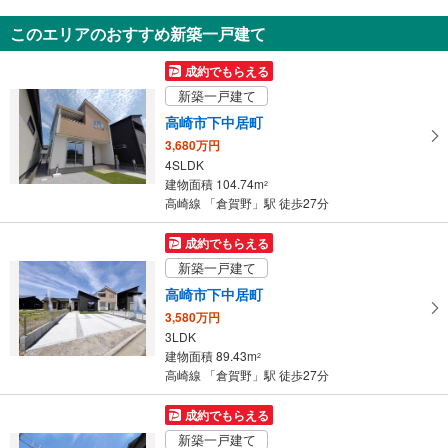
6DK
このエリアのおすすめ新築一戸建て
114.58m
（登記）
2
群馬県桐生市相生町3丁目
成約でもらえる
新築一戸建て
高崎市下中居町
3,680万円
4SLDK
建物面積 104.74m
2
高崎線 「倉賀野」駅 徒歩27分
成約でもらえる
新築一戸建て
高崎市下中居町
3,580万円
3LDK
建物面積 89.43m
2
高崎線 「倉賀野」駅 徒歩27分
成約でもらえる
新築一戸建て