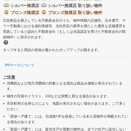
シルバー推奨店
シルバー推奨店 取り扱い物件
ブロンズ推奨店
ブロンズ推奨店 取り扱い物件
広告商品を購入している不動産会社のうち、物件情報の正確性、法令遵守、ヤ
フー不動産における成約実績等、当社所定の基準を満たした優良な店舗運営を
実践していると認めた不動産会社（もしくは当該認定を受けた不動産会社の取
扱物件）に表示されます。
タップすると用語の意味が書かれたポップアップが開きます。
PRマークについて
ご注意
消費税および地方消費税の対象となる場合は税込み価格が表示されていま
す。
物件の写真やイラスト、CGなどは実際と異なる場合があります。
市区町村の合併などにより、地図が表示されない場合があります。ご了承く
ださい。
「新築一戸建て」には、完成後1年を経過している未入居物件が掲載されてい
る場合があります。
「新築一戸建て」には、販売住戸が複数の物件は、全ての住戸に該当しない