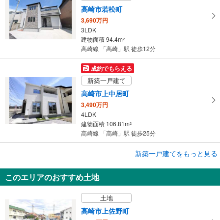
高崎市若松町
3,690万円
3LDK
建物面積 94.4m
2
高崎線 「高崎」駅 徒歩12分
成約でもらえる
新築一戸建て
高崎市上中居町
3,490万円
4LDK
建物面積 106.81m
2
高崎線 「高崎」駅 徒歩25分
成約でもらえる
新築一戸建てをもっと見る
新築一戸建て
このエリアのおすすめ土地
高崎市石原町
2,590万円
土地
4LDK
建物面積 100.6m
2
高崎市上佐野町
上信電鉄上信線 「南高崎」駅 徒歩24分