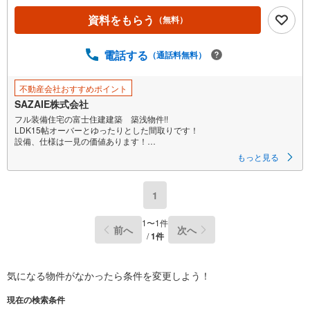
資料をもらう
（無料）
電話する
（通話料無料）
不動産会社おすすめポイント
SAZAIE株式会社
フル装備住宅の富士住建建築 築浅物件!!
LDK15帖オーバーとゆったりとした間取りです！
設備、仕様は一見の価値あります！
周辺にスーパー多数あり！
もっと見る
倉賀野駅まで約1.0KMの好立地！首都圏通勤も可能です！
住宅地につき静かな環境です！
1
＜SAZAIEが選ばれる理由＞
〇豊富な事業実績
土地や物件を仲介するだけではなく、グループ会社の強みを生かし
1
〜
1
件
前へ
次へ
注文住宅やリフォームなど、お客様のご要望にすぐに対応します。
/
1
件
【この物件を検討されている方は】
営業時間:午前10時～午後6時（定休日:水曜日）
この時間帯はお電話でのお問い合わせがスムーズにご案内できます。
気になる物件がなかったら
条件を変更しよう！
お気軽にご連絡ください。
現在の検索条件
【現地での物件見学をご希望の方は】