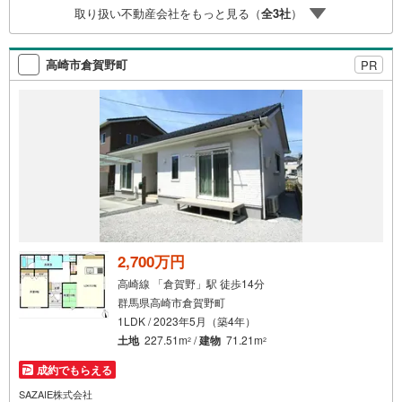
取り扱い不動産会社をもっと見る（
全
3
社
）
高崎市倉賀野町
PR
2,700万円
高崎線 「倉賀野」駅 徒歩14分
群馬県高崎市倉賀野町
1LDK / 2023年5月（築4年）
土地
227.51m
/
建物
71.21m
2
2
成約でもらえる
SAZAIE株式会社