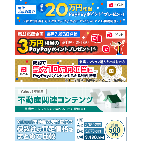
マンションカタログ
教えて！住まいの先生
新築マンション
中古マンション
新築一戸建て
中古一戸建て
注文住宅
土地
売却査定