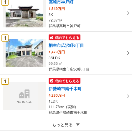
1
高崎市神戸町
件
を
1,549万円
3K
マ
72.87m
2
イ
群馬県高崎市神戸町
ペ
ー
1
成約でもらえる
ジ
桐生市広沢町6丁目
に
1,479万円
保
3SLDK
存
99.65m
2
す
群馬県桐生市広沢町6丁目
る
1
成約でもらえる
伊勢崎市南千木町
4,280万円
1LDK
111.78m
（実測）
2
群馬県伊勢崎市南千木町
1
桐生市相生町3丁目
もっと見る
800万円