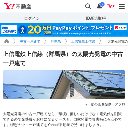
Yahoo!不動産
検索
通知
i
ログイン
ID新規取得
中古一戸建て
群馬県
上信電鉄上信線
太陽光発電の
上信電鉄上信線（群馬県）の太陽光発電の中古
一戸建て
一部の画像提供：アフロ
太陽光発電の中古一戸建てなら、環境に優しいだけでなく電気代を削減
できるので光熱費がお得になるケースも。自家発電で災害時にも安心で
す。理想の中古一戸建てをYahoo!不動産で見つけましょう。