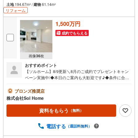
土地
194.67m
/
建物
61.14m
2
2
リフォーム
1,500万円
成約でもらえる
画像
36
枚
おすすめポイント
【ソルホーム】8/9更新＼8月のご成約でプレゼントキャン
ペーン実施中/◆本日のご案内も大歓迎です♪◆条件に合っ
た他物件も同時ご紹介可能です！《今から見たい、資料が
欲しい、ローン相談をしたい、小さな疑問なども大歓迎で
ブロンズ推奨店
す♪》＝＝＝＝＝＝＝＝＝＝＝＝＝＝＝＝＝＝＝＝＝＝＝
株式会社Sol Home
＝＝＝＝＝＝＝【営業時間 9:00～19:00】（不定休）上記
時間はお電話が繋がりやすくなっております。ぜひお気軽
資料をもらう
（無料）
にご連絡下さい！現地を見学される場合は「室内・現地を
見学する（無料）」ボタンよりご希望の日時をご記入いた
電話する
（通話料無料）
だけますとスムーズにご案内が可能です。＝＝＝＝＝＝＝
＝＝＝＝＝＝＝＝＝＝＝＝＝＝＝＝＝＝＝