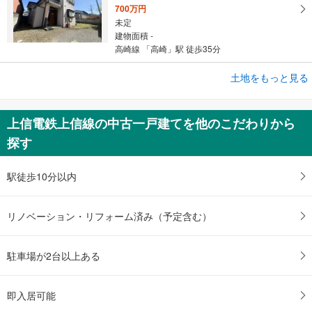
700万円
未定
建物面積 -
高崎線 「高崎」駅 徒歩35分
土地をもっと見る
土地
高崎市吉井町石神
2,200万円
上信電鉄上信線の中古一戸建てを他のこだわりから
未定
探す
建物面積 -
上信電鉄上信線 「馬庭」駅 徒歩17分
駅徒歩10分以内
リノベーション・リフォーム済み（予定含む）
駐車場が2台以上ある
即入居可能