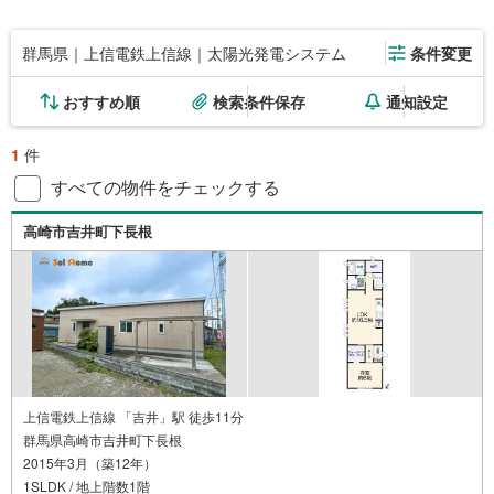
群馬県｜上信電鉄上信線｜太陽光発電システム
条件変更
おすすめ順
検索条件保存
通知設定
1
件
すべての物件をチェックする
高崎市吉井町下長根
上信電鉄上信線 「吉井」駅 徒歩11分
群馬県高崎市吉井町下長根
2015年3月（築12年）
1SLDK / 地上階数1階