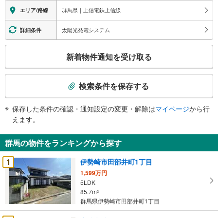
（1）［室内・現地を見学する］をクリック
群馬県｜上信電鉄上信線
エリア/路線
（2）本日～4日以内をご希望の方は［ご要望・ご質問欄］に希望日時をご
記入ください
実際に物件を見て、広さ、明るさ、天井の高さ、物件周辺環境など、ぜひ
太陽光発電システム
詳細条件
ご体験下さい。
こ
新着物件通知を受け取る
の
検
索
検索条件を保存する
条
件
保存した条件の確認・通知設定の変更・解除は
マイページ
から行
で
えます。
通
知
群馬の物件をランキングから探す
を
受
1
伊勢崎市田部井町1丁目
け
1,599万円
取
5LDK
る
85.7m
2
・
群馬県伊勢崎市田部井町1丁目
条