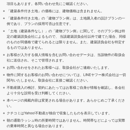
項目もあります。各問い合わせ先にご確認ください。
「建築条件付き土地」の価格には、建物価格は含まれません。
「建築条件付き土地」の「建物プラン例」は、土地購入者の設計プランの一
例であり、プランの採用可否は任意です。
「土地（建築条件なし）」の「建物プラン例」に関して、そのプラン例は特
定の建築請負会社によるもので、 当該建築請負会社以外で建てた場合、同様
のものが同価格で建てられるとは限りません。また、建築請負会社を特定す
るものではありません。
お客様が入力する個人情報を含むお問い合わせデータは、当該物件の取扱会
社に送信され、そこで管理されます。
お問い合わせをされたお客様へは、取扱会社がご連絡いたします。
物件に関するお客様のお問い合わせについては、LINEヤフー株式会社は一切
関与いたしません。取扱会社に直接ご確認ください。
不動産購入の検討、契約にあたってはお客様ご自身が情報を確認し、各会社
より十分な説明を受け判断してください。
本ページの掲載内容は変更される場合があります。あらかじめご了承くださ
い。
クチコミはYahoo!不動産が独自で収集したものを表示しています。
朝の通勤ラッシュ時の所要時間ではありません。時間帯などによっては実際
の乗車時間と異なる場合があります。