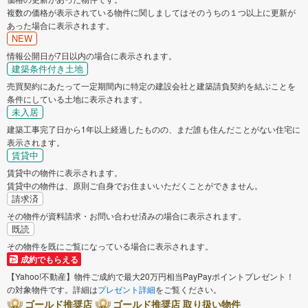
複数の価格が表示されている物件に関しましてはそのうちの１つ以上に更新が
あった場合に表示されます。
NEW
情報公開日が7日以内の場合に表示されます。
建築条件付き土地
売買契約にあたって一定期間内に特定の建設会社と建築請負契約を結ぶことを
条件にしている土地に表示されます。
未入居
建築工事完了日から1年以上経過したものの、まだ誰も住んだことがない住宅に
表示されます。
賃貸中
賃貸中の物件に表示されます。
賃貸中の物件は、原則ご自身でお住まいいただくことができません。
請求済
その物件が資料請求・お問い合わせ済みの場合に表示されます。
既読
その物件を既にご覧になっている場合に表示されます。
成約でもらえる
【Yahoo!不動産】物件ご成約で最大20万円相当PayPayポイントプレゼント！
の対象物件です。詳細は
プレゼント詳細
をご覧ください。
ゴールド推奨店
ゴールド推奨店 取り扱い物件