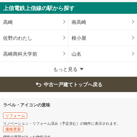
邑楽郡大泉町
邑楽郡邑楽町
上信電鉄上信線の駅から探す
高崎
南高崎
佐野のわたし
根小屋
高崎商科大学前
山名
もっと見る
中古一戸建てトップへ戻る
ラベル・アイコンの意味
リフォーム
リノベーション・リフォーム済み（予定含む）の物件に表示されます。
価格更新
価格の更新があった物件です。