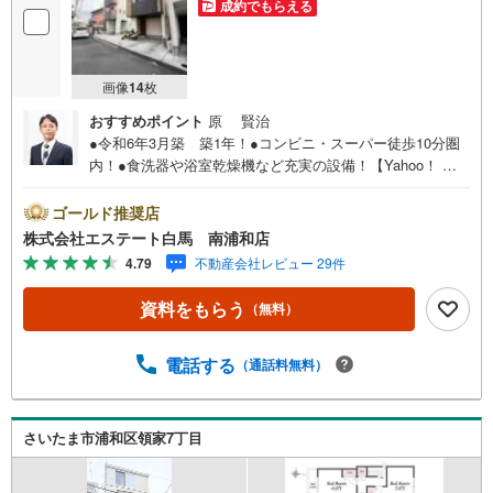
成約でもらえる
画像
14
枚
おすすめポイント
原 賢治
●令和6年3月築 築1年！●コンビニ・スーパー徒歩10分圏
内！●食洗器や浴室乾燥機など充実の設備！【Yahoo！ 不
動産キャンペーン対象店舗です。】 当店で物件を成約す
るとPayPayボーナスをプレゼント！≪だからエステート白
ゴールド推奨店
馬が選ばれる≫◆エステート白馬の5大サポート◆1.FP相
株式会社エステート白馬 南浦和店
談サポート社外のファイナンシャルプランナーと資金相談
4.79
不動産会社レビュー 29件
が出来ます。無料で何度でもお気軽に。2.設備保証の延長
サービス新築住宅は2年、中古住宅は半年の設備修理サービ
資料をもらう
（無料）
スを無料で付帯しています3.注文住宅「白馬の家」高気
密・高断熱のフルオーダー住宅「白馬の家」のご提案もで
きます。ご興味のある土地にプランを作るのもお任せくだ
電話する
（通話料無料）
さい4.見学時、建築士同行サービス見学に建築士が同行
し、目視検査やリフォーム費用をお伝えするなどの無料サ
ービスを行っています5.ご売却不動産の買取保証一定期間
さいたま市浦和区領家7丁目
で不動産売却ができなかった場合、予め定めた金額で弊社
が買取いたします