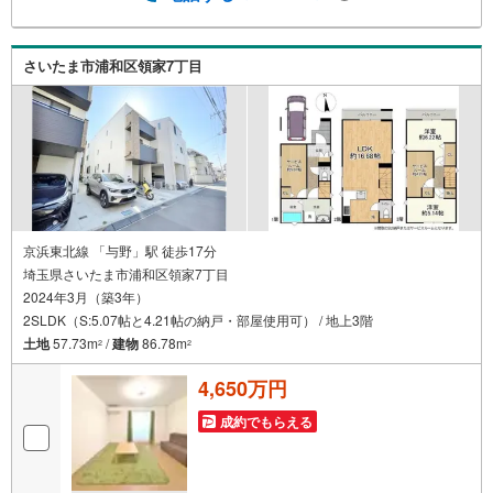
さいたま市浦和区領家7丁目
京浜東北線 「与野」駅 徒歩17分
埼玉県さいたま市浦和区領家7丁目
2024年3月（築3年）
2SLDK（S:5.07帖と4.21帖の納戸・部屋使用可） / 地上3階
土地
57.73m
/
建物
86.78m
2
2
4,650万円
成約でもらえる