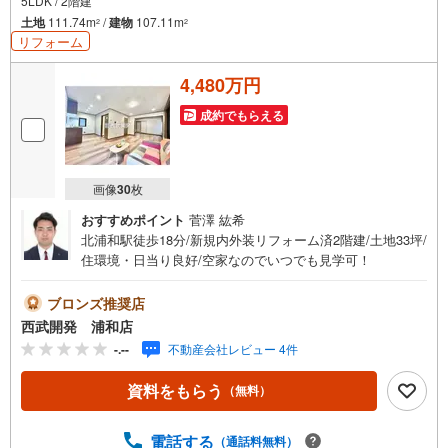
5LDK / 2階建
土地
111.74m
/
建物
107.11m
2
2
リフォーム
4,480万円
成約でもらえる
画像
30
枚
おすすめポイント
菅澤 紘希
北浦和駅徒歩18分/新規内外装リフォーム済2階建/土地33坪/
住環境・日当り良好/空家なのでいつでも見学可！
ブロンズ推奨店
西武開発 浦和店
-.--
不動産会社レビュー 4件
資料をもらう
（無料）
電話する
（通話料無料）