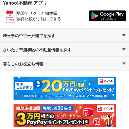
Yahoo!不動産 アプリ
地図でサクッと物件探し
物件比較が手軽にできる
埼玉県の中古一戸建てを探す
さいたま市浦和区の不動産情報を探す
路線・駅から探す
地域から探す
暮らしのお役立ち情報
不動産・住宅
賃貸住宅
通勤・通学時間から探す
地図から探す
マンションカタログ
教えて！住まいの先生
新築マンション
中古マンション
新築一戸建て
中古一戸建て
注文住宅
土地
売却査定