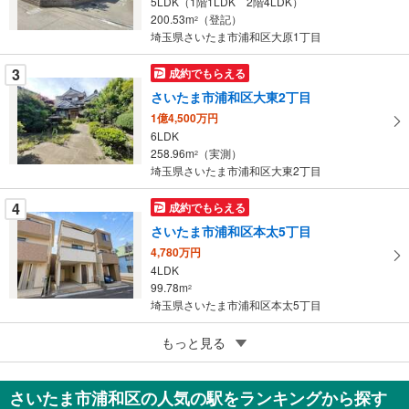
5LDK（1階1LDK 2階4LDK）
ー
200.53m
（登記）
2
埼玉県さいたま市浦和区大原1丁目
ジ
に
3
成約でもらえる
保
さいたま市浦和区大東2丁目
存
す
1億4,500万円
6LDK
る
258.96m
（実測）
2
埼玉県さいたま市浦和区大東2丁目
4
成約でもらえる
さいたま市浦和区本太5丁目
4,780万円
4LDK
99.78m
2
埼玉県さいたま市浦和区本太5丁目
5
もっと見る
成約でもらえる
さいたま市浦和区北浦和5丁目
1億2,800万円
さいたま市浦和区の人気の駅をランキングから探す
4SLDK