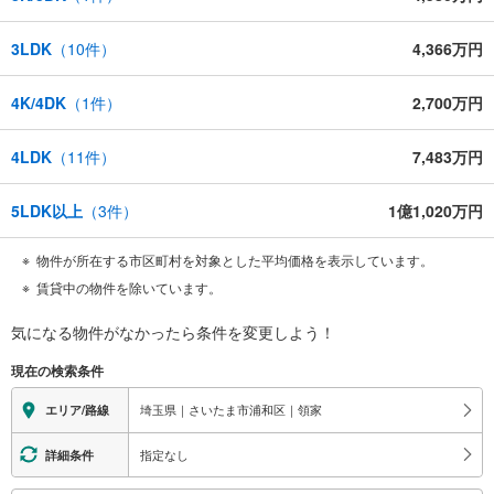
3LDK
（
10
件）
4,366万円
4K/4DK
（
1
件）
2,700万円
4LDK
（
11
件）
7,483万円
5LDK以上
（
3
件）
1億1,020万円
物件が所在する市区町村を対象とした平均価格を表示しています。
賃貸中の物件を除いています。
気になる物件がなかったら
条件を変更しよう！
現在の検索条件
埼玉県｜さいたま市浦和区｜領家
エリア/路線
指定なし
詳細条件