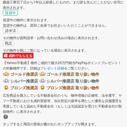
建築工事完了日から1年以上経過したものの、まだ誰も住んだことがない住宅に
表示されます。
賃貸中
賃貸中の物件に表示されます。
賃貸中の物件は、原則ご自身でお住まいいただくことができません。
請求済
その物件が資料請求・お問い合わせ済みの場合に表示されます。
既読
その物件を既にご覧になっている場合に表示されます。
成約でもらえる
【Yahoo!不動産】物件ご成約で最大20万円相当PayPayポイントプレゼント！
の対象物件です。詳細は
プレゼント詳細
をご覧ください。
ゴールド推奨店
ゴールド推奨店 取り扱い物件
シルバー推奨店
シルバー推奨店 取り扱い物件
ブロンズ推奨店
ブロンズ推奨店 取り扱い物件
広告商品を購入している不動産会社のうち、物件情報の正確性、法令遵守、ヤ
フー不動産における成約実績等、当社所定の基準を満たした優良な店舗運営を
実践していると認めた不動産会社（もしくは当該認定を受けた不動産会社の取
扱物件）に表示されます。
タップすると用語の意味が書かれたポップアップが開きます。