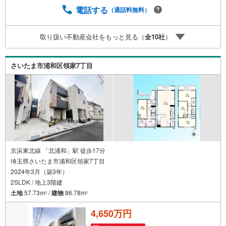
は半年の設備修理サービスが無料で付帯3.注文住宅「白馬
電話する
（通話料無料）
の家」高気密・高断熱のフルオーダー住宅「白馬の家」の
ご提案可能4.見学時、建築士同行サービス目視検査やリフ
取り扱い不動産会社をもっと見る（
全
10
社
）
ォーム費用をお伝えするなどの無料サービス5.お引渡し後
もしっかりサポートCSサポート室がお引渡し後のお悩みも
しっかりサポートします
さいたま市浦和区領家7丁目
京浜東北線 「北浦和」駅 徒歩17分
埼玉県さいたま市浦和区領家7丁目
2024年3月（築3年）
2SLDK / 地上3階建
土地
57.73m
/
建物
86.78m
2
2
4,650万円