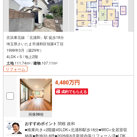
京浜東北線 「北浦和」駅 徒歩18分
埼玉県さいたま市浦和区領家4丁目
1998年3月（築29年）
4LDK＋S / 地上2階
土地
111.74m
/
建物
107.11m
2
2
リフォーム
4,480万円
成約でもらえる
画像
36
枚
おすすめポイント
関根 政和
■南東向き×2階建4SLDK×北浦和駅歩18分■WIC×全居室収
納有■敷地33.8坪■2026年6月新規内装リフォーム済■LDK1