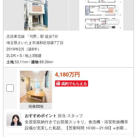
京浜東北線 「与野」駅 徒歩7分
埼玉県さいたま市浦和区領家7丁目
2019年2月（築8年）
2LDK＋S / 地上3階建
土地
53.11m
/
建物
89.39m
2
2
4,180万円
成約でもらえる
画像
22
枚
おすすめポイント
担当 スタッフ
全居室収納付きでお部屋スッキリ。食洗機・浴室乾燥機等
設備が充実した私邸。【営業時間 10:00～21:00】※水曜定
休上記時間はお電話が繋がりやすくなっております。ぜひ