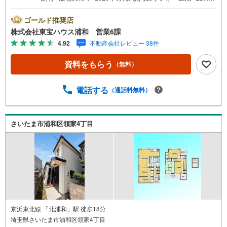
4.8畳■ベランダ2面営業時間:7:00～22:00（年中無休）こち
らの時間帯はお電話でのお問い合わせがスムーズにご案内
ゴールド推奨店
できますぜひお気軽にご連絡下さい！東宝ハウスライフソ
株式会社東宝ハウス浦和 営業6課
リューションズグループ 東宝ハウス浦和 特別提携金利
4.92
不動産会社レビュー 38件
〔一例〕東宝ハウス浦和の住宅ローン■変動金利全期間引下
げプラン⇒住宅ローン金利優遇割の最大適用《0.89％》と
資料をもらう
（無料）
某信用金庫金利1.275％の比較借入金4000万円返済期間35
年の総返済額の差額:303万円※2026年7月末実行分まで（審
査・要件があります）◇TOHO HOUSE CLUBで生涯の安心
電話する
（通話料無料）
をお届け◇東宝ハウスのライフパートナーが直接ご対応ラ
イフプランニング、かけつけサポート、Club Offプレミアム
など多彩なサービスがございます
さいたま市浦和区領家4丁目
京浜東北線 「北浦和」駅 徒歩18分
埼玉県さいたま市浦和区領家4丁目