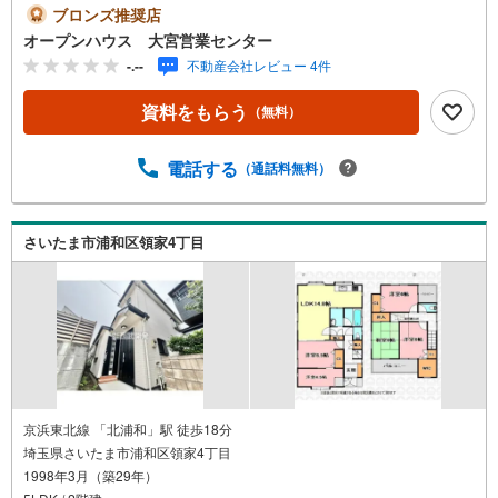
お気軽にご連絡ください！現地を見学される場合は「室
ブロンズ推奨店
内・現地を見学する（無料）」ボタンよりご希望の日時を
オープンハウス 大宮営業センター
ご記入いただけますとスムーズにご案内が可能です。◎現
-.--
不動産会社レビュー 4件
地のご案内について・平日や夜遅い時間帯もご案内が可
能 ※定休日を除く・経験豊富なスタッフが物件詳細を丁寧
資料をもらう
（無料）
にご説明いたします。・車でご自宅や最寄り駅等、ご指定
の場所まで送迎します。・チャイルドシートのご用意ござ
います。◎個別FP相談会 無料物件のご紹介だけでなく住
電話する
（通話料無料）
宅ローン・資金のご相談、まずは家探しについて話を聞き
たいという方も大歓迎です！年間8000棟以上の限定物件を
発表しているオープンハウスだから出会える物件が多数ご
さいたま市浦和区領家4丁目
ざいます。ぜひお気軽にご連絡・ご相談ください！※限定物
件:当社のみ、もしくは当社を含めた数社でのみご紹介可能
なオープンハウス・ディベロップメントの物件
京浜東北線 「北浦和」駅 徒歩18分
埼玉県さいたま市浦和区領家4丁目
1998年3月（築29年）