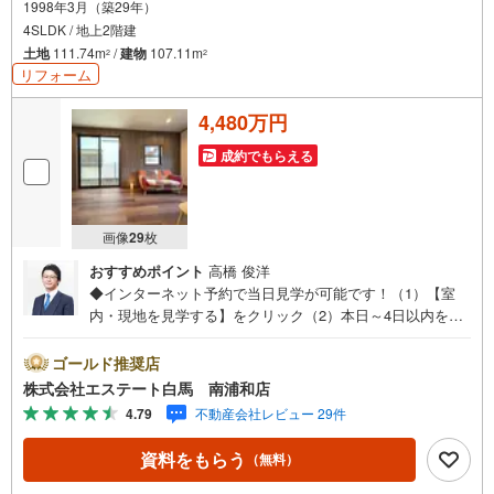
1998年3月（築29年）
4SLDK / 地上2階建
土地
111.74m
/
建物
107.11m
2
2
リフォーム
4,480万円
成約でもらえる
画像
29
枚
おすすめポイント
高橋 俊洋
◆インターネット予約で当日見学が可能です！（1）【室
内・現地を見学する】をクリック（2）本日～4日以内をご
希望の方は、「ご要望・ご質問欄」にご希望日時をご記入
ください。◆10:00～21:00はお電話でのお問い合わせがス
ゴールド推奨店
ムーズです。●令和8年6月新規リフォーム完成済！●WIC・
株式会社エステート白馬 南浦和店
屋根裏収納付き●南東向き【Yahoo！ 不動産キャンペーン
4.79
不動産会社レビュー 29件
対象店舗です】 当店で物件を成約するとPayPayボーナス
をプレゼント！◆エステート白馬の5大サポート◆1.FP相
資料をもらう
（無料）
談サポート社外のファイナンシャルプランナーと資金相談
が無料2.設備保証の延長サービス新築住宅は2年、中古住宅