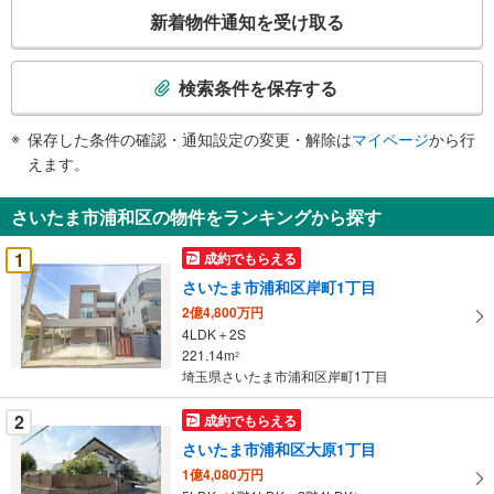
こ
新着物件通知を受け取る
の
検
索
検索条件を保存する
条
件
保存した条件の確認・通知設定の変更・解除は
マイページ
から行
で
えます。
通
知
さいたま市浦和区の物件をランキングから探す
を
受
1
成約でもらえる
け
さいたま市浦和区岸町1丁目
取
2億4,800万円
る
4LDK＋2S
・
221.14m
2
条
埼玉県さいたま市浦和区岸町1丁目
件
を
2
成約でもらえる
マ
さいたま市浦和区大原1丁目
イ
1億4,080万円
ペ