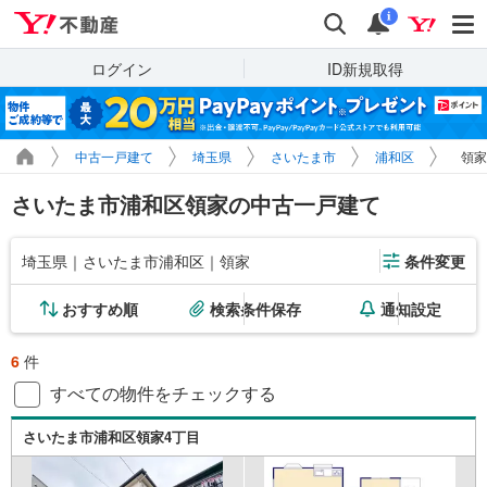
Yahoo!不動産
検索
通知
i
ログイン
ID新規取得
中古一戸建て
埼玉県
さいたま市
浦和区
領家
さいたま市浦和区領家の中古一戸建て
埼玉県｜さいたま市浦和区｜領家
条件変更
おすすめ順
検索条件保存
通知設定
6
件
すべての物件をチェックする
さいたま市浦和区領家4丁目