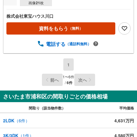
画像
21
枚
株式会社東宝ハウス川口
資料をもらう
（無料）
電話する
（通話料無料）
1
1
〜
6
件
前へ
次へ
/
6
件
さいたま市浦和区の間取りごとの価格相場
間取り（該当物件数）
平均価格
2LDK
（
6
件）
4,631万円
3K/3DK
（
1
件）
4,580万円