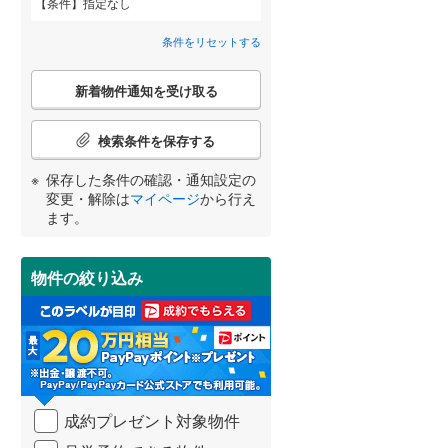
条件
指定なし
狭山市
(
95
)
大字小谷場
(
1
)
間取り変更可能
西武池袋線
(
0
)
（
0
）
条件をリセットする
深谷市
(
38
)
大字差間
西武狭山線
(
(
2
0
)
)
3階建て以上
（
8
）
こ
越谷市
(
143
)
新着物件通知を受け取る
の
芝下
(
9
)
宮崎
鹿児島
沖縄
検
入間市
(
90
)
索
検索条件を保存する
芝樋ノ爪
(
4
)
条
和光市
(
15
)
件
保存した条件の確認・通知設定の
戸塚鋏町
(
3
)
で
小学校まで1km以内
（
3
）
変更・解除は
マイページ
から行え
久喜市
(
86
)
通
する
る
条件をリセットする
条件をリセットする
条件をリセットする
条件をリセットする
条件をリセットする
条件をリセットする
ます。
並木
(
8
)
知
富士見市
(
71
)
を
西川口
(
7
)
受
坂戸市
(
69
)
物件の絞り込み
南道路
（
0
）
け
東本郷
(
1
)
取
日高市
(
45
)
る
本町
(
5
)
・
白岡市
(
24
)
条
前川町
(
2
)
件
入間郡毛呂山町
(
30
)
を
南町
(
1
)
成約プレゼント対象物件
マ
比企郡嵐山町
(
8
)
イ