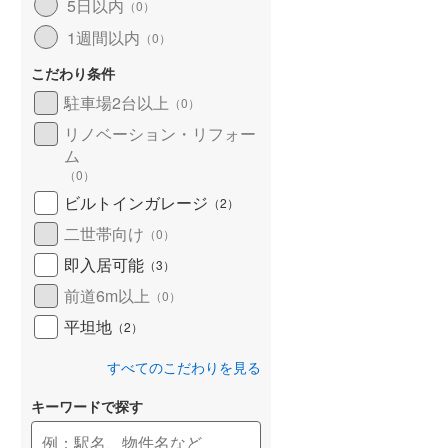
5日以内
（
0
）
1週間以内
（
0
）
こだわり条件
駐車場2台以上
（
0
）
リノベーション・リフォー
ム
（
0
）
ビルトインガレージ
（
2
）
二世帯向け
（
0
）
即入居可能
（
3
）
前道6m以上
（
0
）
平坦地
（
2
）
すべてのこだわりを見る
キーワードで探す