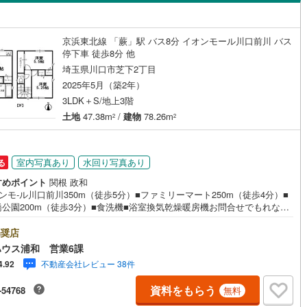
島根
岡山
広島
山口
(
62
)
春日部市
(
112
)
)
大字源左衛門新田
(
1
)
線
（
(
0
0
)
）
バリアフリー住宅
東武越生線
(
0
)
（
0
）
2
)
鴻巣市
(
60
)
香川
愛媛
高知
京浜東北線 「蕨」駅 バス8分 イオンモール川口前川 バス
線
(
(
2
0
)
)
栄町
西武新宿線
(
3
)
(
0
)
け
（
0
）
平屋・1階建て
（
0
）
保存した条件を見る
停下車 徒歩8分 他
0
)
草加市
(
107
)
埼玉県川口市芝下2丁目
線
(
0
)
埼玉高速鉄道
(
2
)
大字芝
(
5
)
ルーム（納戸）
（
6
）
佐賀
長崎
熊本
大分
戸田市
(
34
)
2025年5月（築2年）
)
芝中田
(
3
)
3LDK＋S/地上3階
6
)
志木市
(
29
)
土地
47.38m
/
建物
78.26m
2
2
)
末広
(
3
)
駅が始発駅
（
0
）
海まで2km以内
（
0
）
14
)
桶川市
(
32
)
この条件で検索する
この条件で検索する
この条件で検索する
この条件で検索する
この条件で検索する
この条件で検索する
市区町村以下を選択
市区町村を選択す
駅を選択する
)
仲町
(
6
)
3
)
八潮市
(
31
)
室内写真あり
水回り写真あり
る
建ち方、日当たり
(
2
)
西青木
(
10
)
すめポイント
関根 政和
2
)
蓮田市
(
26
)
ンモ-ル川口前川350m（徒歩5分）■ファミリーマート250m（徒歩4分）■
以上
（
0
）
角地
（
0
）
野
(
2
)
大字東貝塚
(
5
)
橋公園200m（徒歩3分）■食洗機■浴室換気乾燥暖房機お問合せでもれなく
4
)
鶴ヶ島市
(
38
)
ローン講座」プレゼント！営業時間:7:00～22:00（年中無休）こちらの時
2
）
郷
(
4
)
東領家
(
2
)
はお電話でのお問い合わせがスムーズにご案内できますぜひお気軽にご連
奨店
3
)
ふじみ野市
(
67
)
さい！東宝ハウスライフソリューションズグループ 東宝ハウス浦和 特
ウス浦和 営業6課
)
前川
(
6
)
携金利〔一例〕東宝ハウス浦和の住宅ローン■変動金利全期間引下げプラン
不動産会社レビュー 38件
4.92
伊奈町
(
26
)
入間郡三芳町
(
23
)
ローン金利優遇割の最大適用《0.89％》と某信用金庫金利1.275％の比較
4000万円返済期間35年の総返済額の差額:303万円※2026年7月末実行分ま
(
5
)
緑町
(
2
)
ダイニング15畳以上
資料をもらう
-54768
無料
生町
(
13
)
比企郡滑川町
(
16
)
査・要件があります）◇TOHO HOUSE CLUBで生涯の安心をお届け◇東
ウスのライフパートナーが直接ご対応ライフプランニング、かけつけサポ