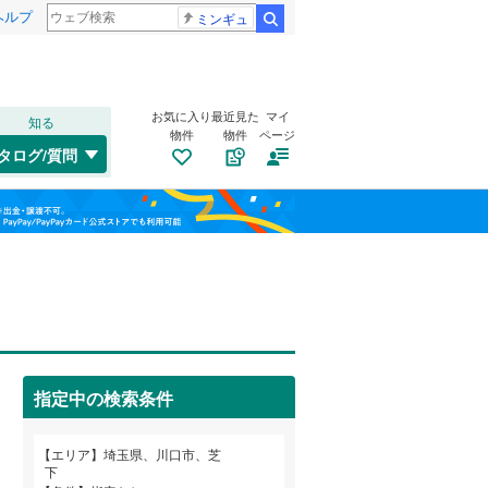
ヘルプ
ミンギュ
検索
お気に入り
最近見た
マイ
知る
物件
物件
ページ
高崎線
(
0
)
タログ/質問
武蔵野線
(
6
)
大宮区
大字赤井
(
13
(
4
)
)
福島
桜区
大字新井宿
(
19
)
(
1
)
埼京線
(
0
)
栃木
群馬
山梨
緑区
大字安行吉蔵
(
64
)
(
2
)
山形新幹線
(
0
)
大字安行藤八
トイレ２か所
(
（
3
7
)
）
大字安行領家
太陽光発電システム
(
1
)
（
0
）
川口市
(
321
)
指定中の検索条件
飯原町
(
2
)
所沢市
(
148
)
和歌山
上青木
(
9
)
つくばエクスプレス
(
0
)
エリア
埼玉県、川口市、芝
本庄市
(
34
)
下
大字木曽呂
(
4
)
東武野田線
(
0
)