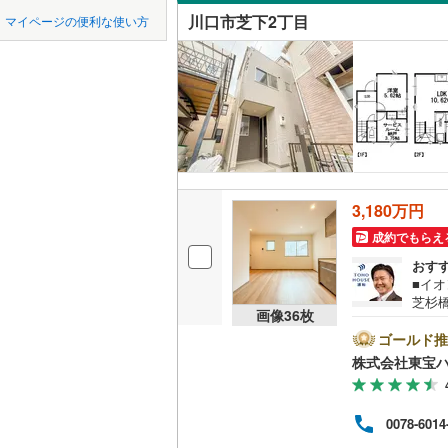
中国
鳥取
東松山市
川口市芝下2丁目
マイページの便利な使い方
北園町
(
3
吹き抜け
東武東上
羽生市
(
2
四国
徳島
大字神戸
西武秩父
二世帯向
上尾市
(
8
西武山口
芝
(
4
)
サービス
九州・沖縄
福岡
蕨市
(
34
)
芝新町
(
2
立地
朝霞市
(
3
芝富士
(
4
最寄りの
新座市
(
1
0
0
0
0
0
0
3,180万円
該当物件
該当物件
該当物件
該当物件
該当物件
該当物件
件
件
件
件
件
件
中青木
(
6
北本市
(
2
成約でもらえ
配置、向き、
並木元町
おす
三郷市
(
3
■イオ
前道6m
大字東内
芝杉
幸手市
(
2
画像
36
枚
「住宅
平坦地
（
大字東本
間帯
ゴールド推
吉川市
(
2
絡下
株式会社東宝ハ
前上町
(
2
別提
LD
北足立郡
⇒住宅
借入金
大字道合
リビング
0078-6014
入間郡越
で（審
（
3
）
宝ハ