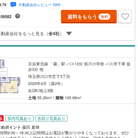
するとPayPayボーナスをプレゼント！◆エステート白馬の5大サポート
不動産会社レビュー 29件
4.79
FP相談サポート社外のファイナンシャルプランナーと資金相談が無料2.設
証の延長サービス新築住宅は2年、中古住宅は半年の設備修理サービスが無
資料をもらう
-59582
無料
付帯3.注文住宅「白馬の家」高気密・高断熱のフルオーダー住宅「白馬の
のご提案可能4.見学時、建築士同行サービス目視検査やリフォーム費用を
えするなどの無料サービス5.お引渡し後もしっかりサポートCSサポート室
不動産会社をもっと見る（
全
4
社
）
引渡し後のお悩みもしっかりサポートします
京浜東北線 「蕨」駅 バス13分 前川小学校 バス停下車 徒
歩3分 他
埼玉県川口市芝下3丁目
2025年4月（築2年）
3LDK/地上3階
土地
55.26m
/
建物
105.66m
2
2
室内写真あり
水回り写真あり
る
すめポイント
藤田 夏輝
時間9:00～18:30上記時間はお電話が繋がりやすくなっております。ぜひ