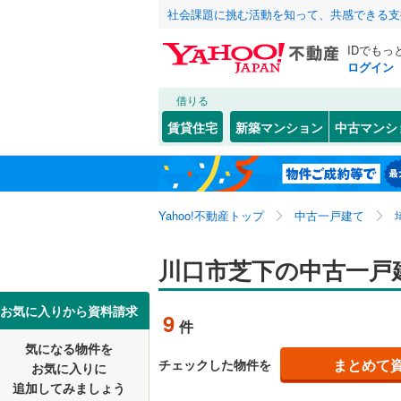
社会課題に挑む活動を知って、共感できる支
IDでもっ
ログイン
借りる
北海道
JR
北海道
東北本線
(
こだわり条件
リフォーム、
賃貸住宅
新築マンション
中古マンシ
湘南新宿
リノベー
さいたま市
西区
青木
(
(
29
8
)
)
東北
青森
(
0
)
（
0
）
見沼区
大字赤山
(
5
八高線
(
0
)
関東
東京
Yahoo!不動産トップ
中古一戸建て
設備
浦和区
大字安行
(
3
東北新幹
岩槻区
大字安行
床暖房
(
（
5
信越・北陸
新潟
川口市芝下の中古一戸
秋田新幹
大字安行
駐車場2
埼玉県のそのほ
川越市
(
1
東海
愛知
お気に入りから資料請求
地下鉄
東京メト
9
件
大字安行
ＴＶモニ
かの地域
行田市
(
3
気になる物件を
（
7
）
近畿
大阪
大字石神
私鉄・その他
秩父鉄道
(
まとめて
チェックした物件を
お気に入りに
飯能市
(
7
追加してみましょう
間取り、居室
上青木西
東武伊勢