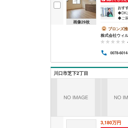
おす
◆D
◆ご
画像
29
枚
部屋
いい
ブロンズ推
気環
株式会社ウィ
ッチ
会話
ト」ま
0078-6014
すく
予約
です
おり
川口市芝下2丁目
作り
3,180万円