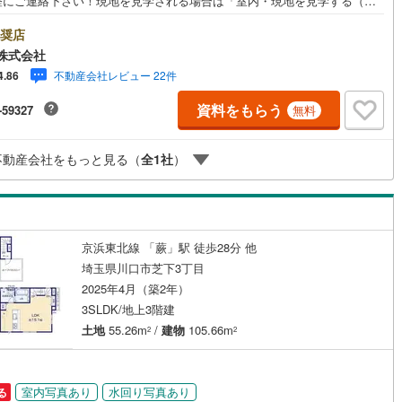
軽にご連絡下さい！現地を見学される場合は「室内・現地を見学する（無
」ボタンよりご希望の日時をご記入いただけますとスムーズにご案内が可
。■ご来店特典1.ご見学、ご来店後にアンケート記入でもれなく3、000円
奨店
UOカードプレゼント（1組様1回限り後日郵送）2.未公開の物件情報をご紹
株式会社
.不動産ご購入、ご売却、太陽光発電システムご検討中のお客様、ご紹介で
不動産会社レビュー 22件
4.86
なくQUOカード3、000円分プレゼント更にご紹介のお客様が弊社仲介にて
約頂くと、1万円から最大10万円のご紹介料をお支払いさせて頂きます！詳
資料をもらう
-59327
無料
はスタッフ迄■県内有数の大型店舗1.店舗敷地内に大型駐車場完備、マイカ
も安心！2.チャイルドスペース、授乳室、ベビーベッド完備3.他にもファミ
に優しい『あったら良いな』がここにある！ミルク用浄水サーバー、紙お
不動産会社をもっと見る（
全
1
社
）
、アメニティ、大型個室2部屋、各ブースモニター等
京浜東北線 「蕨」駅 徒歩28分 他
埼玉県川口市芝下3丁目
2025年4月（築2年）
3SLDK/地上3階建
土地
55.26m
/
建物
105.66m
2
2
室内写真あり
水回り写真あり
る