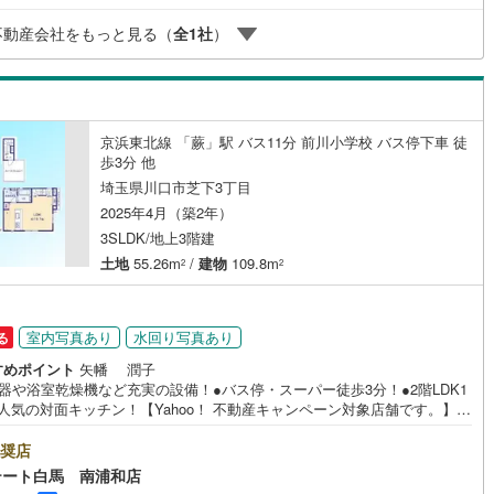
)
大字峯
(
4
)
Club Offプレミアムなど多彩なサービスが…
川町
(
12
)
比企郡川島町
(
14
)
不動産会社をもっと見る（
全
1
社
）
柳崎
(
7
)
山町
(
9
)
比企郡ときがわ町
(
2
)
)
戸塚
(
7
)
ッチン
（
0
）
対面キッチン
（
3
）
野町
(
0
)
秩父郡長瀞町
(
0
)
(
1
)
江戸袋
(
2
)
京浜東北線 「蕨」駅 バス11分 前川小学校 バス停下車 徒
秩父村
(
0
)
児玉郡美里町
(
0
)
契約、入居関連など
歩3分 他
北原台
(
4
)
里町
(
13
)
大里郡寄居町
(
19
)
埼玉県川口市芝下3丁目
能
（
3
）
芝高木
(
1
)
2025年4月（築2年）
杉戸町
(
27
)
北葛飾郡松伏町
(
16
)
3SLDK/地上3階建
)
大字辻
(
4
)
土地
55.26m
/
建物
109.8m
2
2
機あり
（
7
）
町
(
4
)
三ツ和
(
1
)
)
室内写真あり
水回り写真あり
る
すめポイント
矢幡 潤子
インクローゼット
床下収納
（
3
）
器や浴室乾燥機など充実の設備！●バス停・スーパー徒歩3分！●2階LDK1
・人気の対面キッチン！【Yahoo！ 不動産キャンペーン対象店舗です。】
で物件を成約するとPayPayボーナスをプレゼント！≪だからエステート白
選ばれる≫◆エステート白馬の5大サポート◆1.FP相談サポート社外のファ
奨店
ンシャルプランナーと資金相談が出来ます。無料で何度でもお気軽に。2.
庭
テート白馬 南浦和店
保証の延長サービス新築住宅は2年、中古住宅は半年の設備修理サービスを