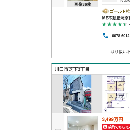
お気
画像
36
枚
料）
能です
ゴールド推
のQ
ME不動産埼京
介3
もれ
ご契
0078-6014
しく
ーで
リー
取り扱い
むつ
川口市芝下3丁目
3,499万円
成約でもらえ