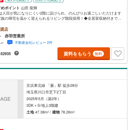
すめポイント
山田 龍輝
Kは人目が気になりにくい2階に設けられ、のんびりお過ごしいただけます
家族の帰宅を温かく迎えられるリビング階段採用！◆全居室収納付きでお
もすっきり、空間を有効に使えます◆サービスルームは居室としてもお使
ただけます◆浴室・洗面室に窓が設けられ、じめっとしがちな水回りの換
奨店
境も良好◆節水になり、家事の時短も助けてくれる食洗機付きシステムキ
ル 赤羽営業所
ン◆浴室乾燥機は花粉の季節や雨の日のお洗濯にも活躍◆ドアを開けずに
不動産会社レビュー 2件
-.--
が可能な、カラーTVモニター付インターホンを設置！◆「ファミリーマー
で徒歩約4分！【営業時間 10:00～19:00】上記時間はお電話が繋がりや
資料をもらう
-52935
無料
なっております。お気軽にご連絡下さい！現地を見学される場合はご見学
ボタンよりご希望の日時をご記入いただけますとスムーズにご案内が可能
。～住宅ローン～諸費用込融資や築年数の古い物件のローンも得意として
、最適な銀行をご提案します。～リフォーム～理想の間取り、テイストを
上げられます！リフォームプランナーの同行も可能です。
京浜東北線 「蕨」駅 徒歩28分
埼玉県川口市芝下2丁目
2025年5月（築2年）
3DK＋S/地上3階建
土地
47.38m
/
建物
78.26m
2
2