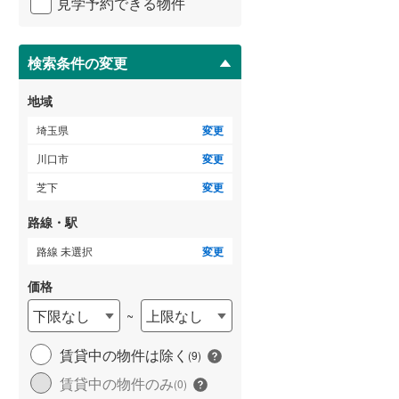
宮町
(
1
)
見学予約できる物件
ペ
比企郡吉見町
(
15
)
ー
領家
(
3
)
ジ
秩父郡横瀬町
(
0
)
に
検索条件の変更
戸塚東
(
7
)
保
秩父郡小鹿野町
(
2
)
存
地域
芝塚原
(
3
)
す
児玉郡神川町
(
5
)
る
埼玉県
変更
差間
(
3
)
南埼玉郡宮代町
(
11
)
川口市
変更
桜町
(
6
)
芝下
変更
八幡木
(
4
)
路線・駅
南鳩ヶ谷
(
7
)
路線 未選択
変更
価格
下限なし
上限なし
~
賃貸中の物件は除く
(
9
)
賃貸中の物件のみ
(
0
)