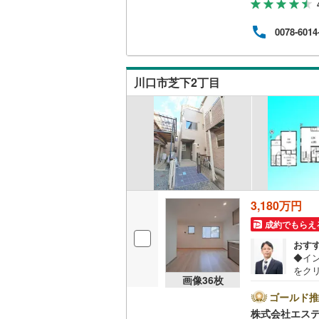
無料
ウッドデ
住宅
0078-6014
お任
査や
構造・規模・
不動
で弊
耐震、免
川口市芝下2丁目
（
0
）
オンライン対
オンライ
オンライ
3,180万円
成約でもらえ
おす
◆イ
をク
画像
36
枚
望日時
ズで
ゴールド推
内●全
株式会社エス