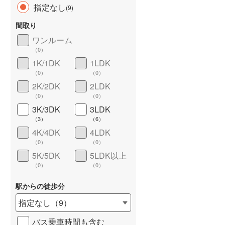
指定なし
(
9
)
間取り
ワンルーム
（
0
）
長期優良住宅
（
0
）
1K/1DK
1LDK
（
0
）
（
0
）
2K/2DK
2LDK
（
0
）
（
0
）
3K/3DK
3LDK
（
3
）
（
6
）
4K/4DK
4LDK
詳しく見る
（
0
）
（
0
）
5K/5DK
5LDK以上
（
0
）
（
0
）
駅からの徒歩分
指定なし
（
9
）
バス乗車時間も含む