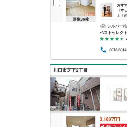
おす
《本
上！雨
画像
36
枚
「蕨」
t●家
シルバー推
ッチ
ベストセレクト
収納
3分
ンラ
0078-6014
する
案内
は「Y
す！資
川口市芝下2丁目
ペー
3,180万円
成約でもらえ