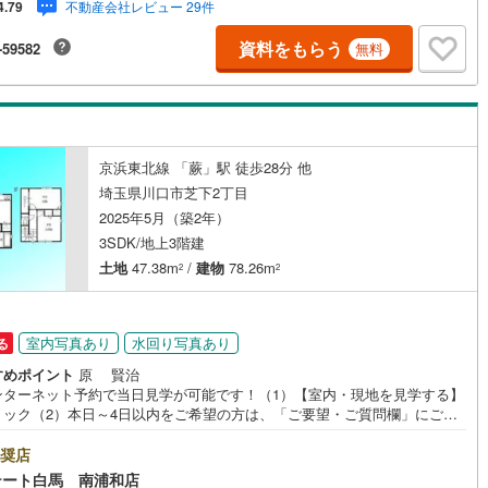
不動産会社レビュー 29件
4.79
で付帯しています3.注文住宅「白馬の家」高気密・高断熱のフルオーダー
ッキあり
（
0
）
「白馬の家」のご提案もできます。ご興味のある土地にプランを作るのも
資料をもらう
-59582
無料
せください4.見学時、建築士同行サービス見学に建築士が同行し、目視検
リフォーム費用をお伝えするなどの無料サービスを行っています5.ご売却
施工・品質・工法関連
産の買取保証一定期間で不動産売却ができなかった場合、予め定めた金額
社が買取いたします
震、制震構造
住宅性能評価付き
（
0
）
京浜東北線 「蕨」駅 徒歩28分 他
埼玉県川口市芝下2丁目
応
2025年5月（築2年）
3SDK/地上3階建
ン内見(相談)可
（
6
）
IT重説可
（
3
）
土地
47.38m
/
建物
78.26m
2
2
ン対応とは？
室内写真あり
水回り写真あり
る
すめポイント
原 賢治
ンターネット予約で当日見学が可能です！（1）【室内・現地を見学する】
リック（2）本日～4日以内をご希望の方は、「ご要望・ご質問欄」にご希
をご記入ください。◆10:00～21:00はお電話でのお問い合わせがスムー
す。●食洗器や浴室乾燥機など充実の設備●コンビニ・スーパー徒歩5分圏
奨店
居室収納付き【Yahoo！ 不動産キャンペーン対象店舗です】 当店で物件
テート白馬 南浦和店