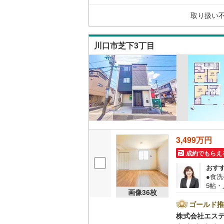
南前川
(
4
ート、
比企郡小
取り扱い
元郷
(
5
)
キッチン
比企郡鳩
東川口
(
7
独立型キ
川口市芝下3丁目
秩父郡皆
安行出羽
秩父郡東
販売、価格、
芝西
(
4
)
児玉郡上
即入居可
長蔵
(
4
)
北葛飾郡
浴室
大字里
(
6
浴室乾燥
鳩ヶ谷本
3,499万円
戸塚南
(
2
成約でもらえ
収納
おす
ウォーク
●食洗
5帖
（
4
）
画像
36
枚
当店
馬が
ゴールド推
イナ
バルコニー、
株式会社エス
設備