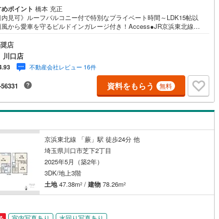
すめポイント
橋本 充正
日内見可》ルーフバルコニー付で特別なプライベート時間～LDK15帖以
風から愛車を守るビルドインガレージ付き！Access●JR京浜東北線
駅まで徒歩28分、バス乗車で停歩4分（バス停「三枚橋」乗車10分）Poin
族みんなが集まるLDKは約15.1帖の広々空間●会話が弾む対面式システムキ
奨店
ンは食洗機付き●キッチンと洗面室が近く、家事導線良好●WICなど各居室
 川口店
付きで住空間もスッキリ●角地につき開放感のある立地●スーパーまで徒歩
不動産会社レビュー 16件
4.93
でお買い物もラクラク資料請求・ローン相談大歓迎。見学時の無料送迎やオ
イン見学も承っております。現地を見学される場合は「室内・現地を見学
資料をもらう
-56331
無料
（無料）」ボタンよりご希望の日時をご記入いただけますとスムーズにご
が可能です。お待ち合わせ場所もお気軽にご相談ください！こちらの物件
ahoo！不動産 成約でPayPayポイント最大20万円相当プレゼント」対象で
料請求または見学予約からご成約でPaypayポイントGET！詳細はキャン
ンページをご確認ください。
京浜東北線 「蕨」駅 徒歩24分 他
埼玉県川口市芝下2丁目
2025年5月（築2年）
3DK/地上3階
土地
47.38m
/
建物
78.26m
2
2
室内写真あり
水回り写真あり
る