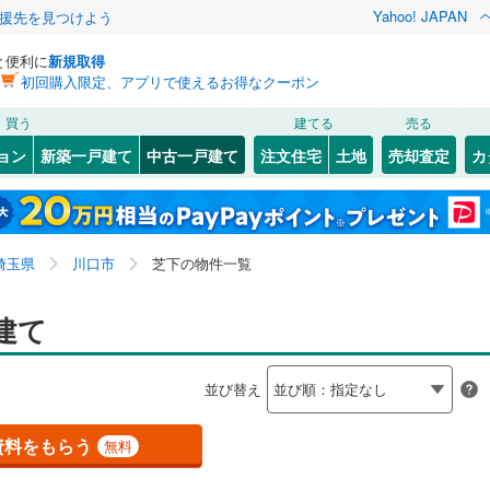
Yahoo! JAPAN
援先を見つけよう
と便利に
新規取得
初回購入限定、アプリで使えるお得なクーポン
検索条件を保存しました
買う
建てる
売る
0
)
川越線
(
0
)
リノベーション
ョン
新築一戸建て
中古一戸建て
注文住宅
土地
売却査定
カ
この検索条件の新着物件通知は、
マイページ
から設定できます。
ライン（宇都宮～逗子）
湘南新宿ライン（前橋～小田原）
ション・リフォーム
築古・築30年以上
（
0
）
北区
赤井
(
(
36
2
)
)
岩手
宮城
秋田
山形
(
0
)
0
(
2
)
)
中央区
朝日
(
7
(
)
24
)
京浜東北線
(
9
)
埼玉県、川口市、芝下
神奈川
埼玉
千葉
茨城
埼玉県
川口市
芝下の物件一覧
3
(
2
)
)
南区
大字安行北谷
(
57
)
(
2
)
線
(
0
)
上越新幹線
(
0
)
小山
9
0
）
)
(
3
)
大字安行慈林
オール電化
（
(
0
4
）
)
長野
富山
石川
福井
建て
線
(
0
)
北陸新幹線
(
0
)
検索条件を保存する
原
台以上
(
7
)
（
0
）
大字安行吉岡
ビルトインガレージ
(
1
)
（
2
）
閉じる
閉じる
お気に入りリストを見る
お気に入りリストを見る
閉じる
閉じる
86
)
熊谷市
(
111
)
岐阜
静岡
三重
ロ有楽町線
(
0
)
東京メトロ副都心線
(
0
)
並び替え
領根岸
タ付インターホン
(
9
)
飯塚
防犯カメラ
(
3
)
（
0
）
マイページ
9
)
秩父市
(
1
)
兵庫
京都
滋賀
奈良
(
6
)
大字大竹
(
2
)
0
)
埼玉新都市交通伊奈線
(
0
)
資料をもらう
無料
1
)
加須市
(
69
)
全体
(
9
)
川口
(
2
)
崎線
(
0
)
東武日光線
(
0
)