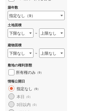
築年数
指定なし
（
9
）
土地面積
下限なし
上限なし
~
建物面積
下限なし
上限なし
~
敷地の権利形態
所有権のみ
（
9
）
情報公開日
指定なし
（
9
）
本日
（
0
）
3日以内
（
0
）