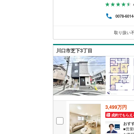
を成約
◆1.
備保
0078-6014
料で
家」
お伝
取り扱い
がお
川口市芝下3丁目
3,499万円
成約でもらえ
おす
■営業