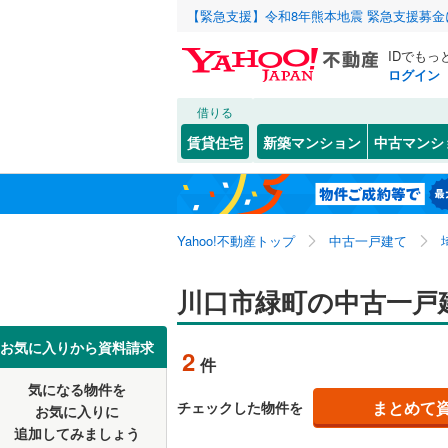
【緊急支援】令和8年熊本地震 緊急支援募
IDでもっ
ログイン
借りる
北海道
JR
北海道
東北本線
(
こだわり条件
リフォーム、
賃貸住宅
新築マンション
中古マンシ
湘南新宿
リノベー
さいたま市
西区
青木
(
(
30
8
)
)
東北
青森
(
0
)
（
0
）
見沼区
大字赤山
(
5
八高線
(
0
)
関東
東京
Yahoo!不動産トップ
中古一戸建て
設備
浦和区
大字安行
(
3
東北新幹
岩槻区
大字安行
床暖房
(
（
5
信越・北陸
新潟
川口市緑町の中古一戸
秋田新幹
大字安行
駐車場2
埼玉県のそのほ
川越市
(
1
東海
愛知
お気に入りから資料請求
地下鉄
東京メト
2
件
飯原町
ＴＶモニ
(
2
かの地域
行田市
(
4
気になる物件を
（
0
）
近畿
大阪
上青木
(
9
私鉄・その他
秩父鉄道
(
まとめて
チェックした物件を
お気に入りに
飯能市
(
7
追加してみましょう
間取り、居室
大字木曽
東武伊勢