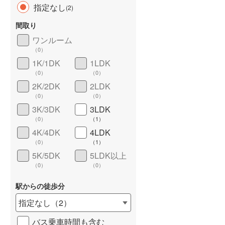
指定なし
(
2
)
間取り
ワンルーム
（
0
）
長期優良住宅
（
0
）
1K/1DK
1LDK
（
0
）
（
0
）
2K/2DK
2LDK
（
0
）
（
0
）
3K/3DK
3LDK
（
0
）
（
1
）
4K/4DK
4LDK
詳しく見る
（
0
）
（
1
）
5K/5DK
5LDK以上
（
0
）
（
0
）
駅からの徒歩分
指定なし
（
2
）
バス乗車時間も含む