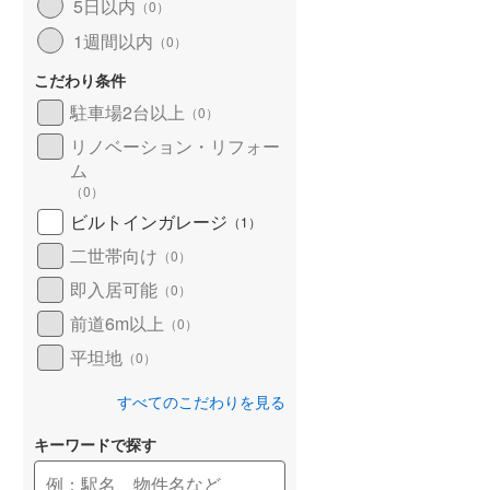
5日以内
（
0
）
1週間以内
（
0
）
こだわり条件
駐車場2台以上
（
0
）
リノベーション・リフォー
ム
（
0
）
ビルトインガレージ
（
1
）
二世帯向け
（
0
）
即入居可能
（
0
）
前道6m以上
（
0
）
平坦地
（
0
）
すべてのこだわりを見る
キーワードで探す