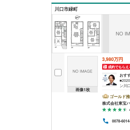
元郷
(
5
)
比企郡小
産の
川口市緑町
社が
東川口
(
7
キッチン
比企郡鳩
安行出羽
独立型キ
秩父郡皆
芝西
(
4
)
秩父郡東
販売、価格、
長蔵
(
4
)
児玉郡上
即入居可
大字里
(
5
3,980万円
北葛飾郡
浴室
鳩ヶ谷本
成約でもらえ
おす
浴室乾燥
戸塚南
(
2
■20
ン川
画像
1
枚
収納
0～2
ご案
ゴールド推
ズグ
ウォーク
株式会社東宝ハ
ーン
（
0
）
9％》
の差額
0078-6014
OUS
バルコニー、
対応ラ