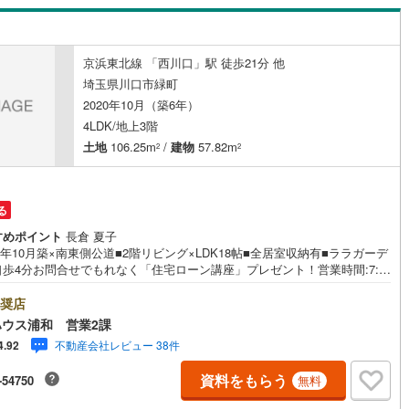
柳崎
(
9
)
川町
(
11
)
比企郡川島町
(
13
)
買取保証一定期間で不動産売却ができなかった場合、予め定めた金額で弊
買取いたします
)
戸塚
(
8
)
山町
(
9
)
比企郡ときがわ町
(
3
)
京浜東北線 「西川口」駅 徒歩21分 他
(
1
)
江戸袋
(
2
)
ッチン
（
0
）
対面キッチン
（
1
）
埼玉県川口市緑町
野町
(
0
)
秩父郡長瀞町
(
0
)
北原台
(
4
)
2020年10月（築6年）
秩父村
(
0
)
児玉郡美里町
(
0
)
契約、入居関連など
4LDK/地上3階
芝高木
(
1
)
土地
106.25m
/
建物
57.82m
2
2
里町
(
14
)
大里郡寄居町
(
18
)
能
（
0
）
)
大字辻
(
4
)
杉戸町
(
25
)
北葛飾郡松伏町
(
17
)
町
(
5
)
三ツ和
(
1
)
る
すめポイント
長倉 夏子
機あり
（
0
）
)
20年10月築×南東側公道■2階リビング×LDK18帖■全居室収納有■ララガーデ
口歩4分お問合せでもれなく「住宅ローン講座」プレゼント！営業時間:7:0
2:00（年中無休）こちらの時間帯はお電話でのお問い合わせがスムーズに
内できますぜひお気軽にご連絡下さい！東宝ハウスライフソリューション
奨店
ループ 東宝ハウス浦和 特別提携金利〔一例〕東宝ハウス浦和の住宅ロ
インクローゼット
床下収納
（
1
）
ウス浦和 営業2課
■変動金利全期間引下げプラン⇒住宅ローン金利優遇割の最大適用《0.8
不動産会社レビュー 38件
4.92
と某信用金庫金利1.275％の比較借入金4000万円返済期間35年の総返済額
:303万円※2026年7月末実行分まで（審査・要件があります）◇TOHO H
資料をもらう
-54750
無料
E CLUBで生涯の安心をお届け◇東宝ハウスのライフパートナーが直接ご
庭
イフプランニング、かけつけサポート、Club Offプレミアムなど多彩なサ