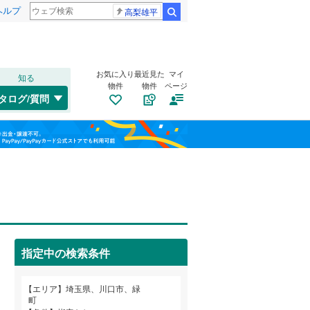
ヘルプ
高梨雄平
検索
お気に入り
最近見た
マイ
知る
物件
物件
ページ
高崎線
(
0
)
タログ/質問
武蔵野線
(
0
)
大宮区
大字赤井
(
14
(
4
)
)
福島
桜区
大字新井宿
(
20
)
(
1
)
埼京線
(
2
)
栃木
群馬
山梨
緑区
大字安行小山
(
63
)
(
3
)
山形新幹線
(
0
)
大字安行原
トイレ２か所
(
6
（
)
2
）
飯塚
太陽光発電システム
(
1
)
（
0
）
川口市
(
316
)
指定中の検索条件
大字大竹
(
1
)
所沢市
(
150
)
和歌山
川口
(
2
)
つくばエクスプレス
(
0
)
エリア
埼玉県、川口市、緑
本庄市
(
35
)
町
大字源左衛門新田
(
1
)
東武野田線
(
0
)