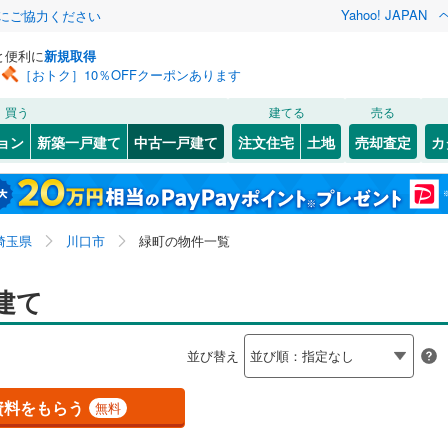
Yahoo! JAPAN
金にご協力ください
と便利に
新規取得
［おトク］10％OFFクーポンあります
検索条件を保存しました
買う
建てる
売る
0
)
川越線
(
0
)
リノベーション
ョン
新築一戸建て
中古一戸建て
注文住宅
土地
売却査定
カ
この検索条件の新着物件通知は、
マイページ
から設定できます。
ライン（宇都宮～逗子）
湘南新宿ライン（前橋～小田原）
ション・リフォーム
築古・築30年以上
（
0
）
北区
赤井
(
(
35
2
)
)
岩手
宮城
秋田
山形
(
0
)
1
(
2
)
)
中央区
朝日
(
7
(
)
23
)
京浜東北線
(
2
)
埼玉県、川口市、緑町
神奈川
埼玉
千葉
茨城
埼玉県
川口市
緑町の物件一覧
北谷
1
)
(
2
)
南区
大字安行吉蔵
(
60
)
(
2
)
線
(
0
)
上越新幹線
(
0
)
慈林
8
0
）
)
(
4
)
大字安行藤八
オール電化
（
(
0
2
）
)
長野
富山
石川
福井
建て
線
(
0
)
北陸新幹線
(
0
)
検索条件を保存する
吉岡
台以上
(
1
（
)
0
）
大字安行領根岸
ビルトインガレージ
(
10
)
（
1
）
閉じる
閉じる
お気に入りリストを見る
お気に入りリストを見る
閉じる
閉じる
86
)
熊谷市
(
110
)
岐阜
静岡
三重
ロ有楽町線
(
0
)
東京メトロ副都心線
(
0
)
並び替え
タ付インターホン
)
大字石神
防犯カメラ
(
6
（
)
0
）
マイページ
0
)
秩父市
(
1
)
兵庫
京都
滋賀
奈良
)
上青木西
(
9
)
0
)
埼玉新都市交通伊奈線
(
0
)
資料をもらう
無料
0
)
加須市
(
66
)
全体
呂
(
3
)
北園町
(
3
)
崎線
(
0
)
東武日光線
(
0
)