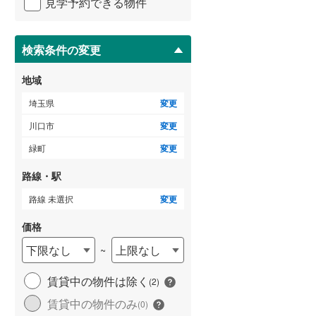
領家
(
3
)
見学予約できる物件
ペ
比企郡吉見町
(
15
)
ー
戸塚東
(
7
)
ジ
秩父郡横瀬町
(
0
)
に
検索条件の変更
芝塚原
(
3
)
保
秩父郡小鹿野町
(
2
)
存
地域
差間
(
3
)
す
児玉郡神川町
(
5
)
る
埼玉県
変更
桜町
(
6
)
南埼玉郡宮代町
(
12
)
川口市
変更
八幡木
(
4
)
緑町
変更
南鳩ヶ谷
(
7
)
路線・駅
路線 未選択
変更
価格
下限なし
上限なし
~
賃貸中の物件は除く
(
2
)
賃貸中の物件のみ
(
0
)