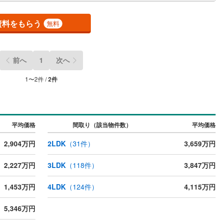
スがございます
ッキあり
（
0
）
資料をもらう
無料
施工・品質・工法関連
震、制震構造
住宅性能評価付き
（
0
）
前へ
1
次へ
1
〜
2
件 /
2
件
応
ン内見(相談)可
（
2
）
IT重説可
（
1
）
平均価格
間取り（該当物件数）
平均価格
ン対応とは？
2,904万円
2LDK
（
31
件）
3,659万円
2,227万円
3LDK
（
118
件）
3,847万円
1,453万円
4LDK
（
124
件）
4,115万円
5,346万円