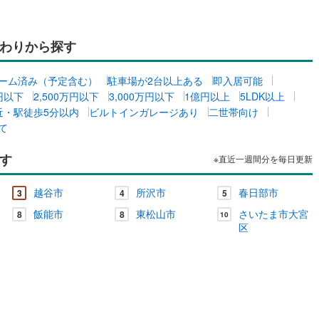
わりから探す
ーム済み（予定含む）
駐車場が2台以上ある
即入居可能
万円以下
2,500万円以下
3,000万円以下
1億円以上
5LDK以上
近・駅徒歩5分以内
ビルトインガレージあり
二世帯向け
て
す
※直近一週間分を毎日更新
越谷市
所沢市
春日部市
3
4
5
飯能市
東松山市
さいたま市大宮
8
8
10
区