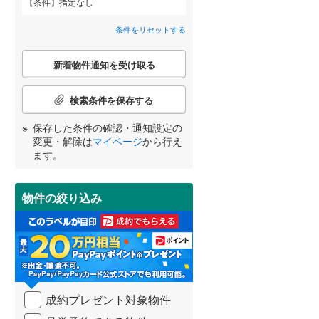
条件
指定なし
狭山市
(
96
)
栄町
(
3
)
間取り変更可能
西武池袋線
(
0
)
（
0
）
条件をリセットする
深谷市
(
38
)
大字芝
西武狭山線
(
5
)
(
0
)
3階建て以上
（
2
）
こ
越谷市
(
147
)
新着物件通知を受け取る
の
芝中田
(
4
)
宮崎
鹿児島
沖縄
検
入間市
(
91
)
索
検索条件を保存する
末広
(
3
)
条
和光市
(
15
)
件
保存した条件の確認・通知設定の
仲町
(
6
)
で
小学校まで1km以内
（
0
）
変更・解除は
マイページ
から行え
久喜市
(
88
)
通
する
る
条件をリセットする
条件をリセットする
条件をリセットする
条件をリセットする
条件をリセットする
条件をリセットする
ます。
西青木
(
10
)
知
富士見市
(
73
)
を
大字東貝塚
(
5
)
受
坂戸市
(
66
)
物件の絞り込み
南道路
（
1
）
け
本町
(
5
)
取
日高市
(
47
)
る
前川町
(
2
)
・
白岡市
(
24
)
条
南町
(
1
)
件
入間郡毛呂山町
(
31
)
を
宮町
(
1
)
成約プレゼント対象物件
マ
比企郡嵐山町
(
9
)
イ