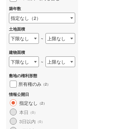
築年数
指定なし
（
2
）
土地面積
下限なし
上限なし
~
建物面積
下限なし
上限なし
~
敷地の権利形態
所有権のみ
（
2
）
情報公開日
指定なし
（
2
）
本日
（
0
）
3日以内
（
0
）