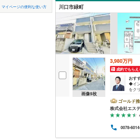
中国
鳥取
東松山市
川口市緑町
マイページの便利な使い方
大字小谷
吹き抜け
東武東上
羽生市
(
2
四国
徳島
大字差間
西武秩父
二世帯向
上尾市
(
8
西武山口
芝下
(
9
)
サービス
九州・沖縄
福岡
蕨市
(
36
)
芝樋ノ爪
立地
朝霞市
(
3
戸塚鋏町
3,980万円
最寄りの
新座市
(
1
0
0
0
0
0
0
該当物件
該当物件
該当物件
該当物件
該当物件
該当物件
件
件
件
件
件
件
並木
(
8
)
成約でもらえ
北本市
(
2
配置、向き、
おす
西川口
(
7
◆イ
三郷市
(
3
をク
前道6m
大字東本
画像
9
枚
望日時
幸手市
(
2
ズです
ゴールド推
平坦地
（
前上町
(
2
徒歩
株式会社エス
吉川市
(
2
ナン
大字道合
LD
保証
北足立郡
で付
0078-6014
南前川
(
5
「白
リビング
入間郡越
せく
（
2
）
リフ