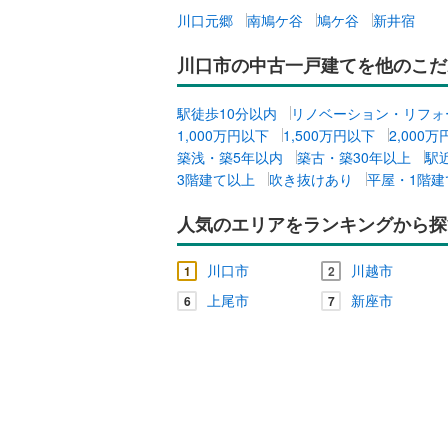
川口元郷
南鳩ケ谷
鳩ケ谷
新井宿
川口市の中古一戸建てを他のこだ
駅徒歩10分以内
リノベーション・リフォ
1,000万円以下
1,500万円以下
2,000
築浅・築5年以内
築古・築30年以上
駅
3階建て以上
吹き抜けあり
平屋・1階建
人気のエリアをランキングから探
川口市
川越市
1
2
上尾市
新座市
6
7