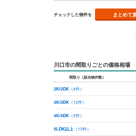
ービ
ウッドデ
まとめて
チェックした物件を
構造・規模・
耐震、免
（
0
）
オンライン対
川口市の間取りごとの価格相場
オンライ
間取り（該当物件数）
オンライ
2K/2DK
（
4
件）
3K/3DK
（
12
件）
4K/4DK
（
3
件）
5LDK以上
（
13
件）