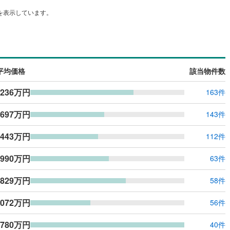
を表示しています。
平均価格
該当物件数
,236万円
163件
,697万円
143件
,443万円
112件
,990万円
63件
,829万円
58件
,072万円
56件
,780万円
40件