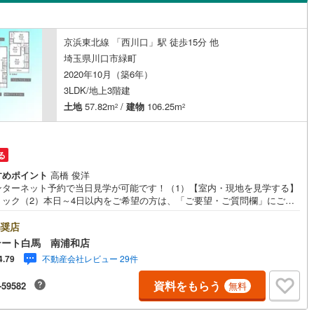
島根
岡山
広島
山口
(
63
)
春日部市
(
110
)
場
(
1
)
大字神戸
(
2
)
線
（
(
0
0
)
）
バリアフリー住宅
東武越生線
(
0
)
（
0
）
2
)
鴻巣市
(
61
)
香川
愛媛
高知
京浜東北線 「西川口」駅 徒歩15分 他
線
(
(
2
0
)
)
芝
西武新宿線
(
4
)
(
0
)
け
（
0
）
平屋・1階建て
（
0
）
保存した条件を見る
埼玉県川口市緑町
1
)
草加市
(
113
)
線
(
0
)
埼玉高速鉄道
(
0
)
2020年10月（築6年）
芝新町
(
2
)
ルーム（納戸）
（
0
）
佐賀
長崎
熊本
大分
戸田市
(
33
)
3LDK/地上3階建
(
4
)
芝富士
(
4
)
土地
57.82m
/
建物
106.25m
2
2
4
)
志木市
(
30
)
(
3
)
中青木
(
5
)
駅が始発駅
（
0
）
海まで2km以内
（
0
）
12
)
桶川市
(
29
)
この条件で検索する
この条件で検索する
この条件で検索する
この条件で検索する
この条件で検索する
この条件で検索する
市区町村以下を選択
市区町村を選択す
駅を選択する
並木元町
(
2
)
る
2
)
八潮市
(
30
)
建ち方、日当たり
すめポイント
高橋 俊洋
)
大字東内野
(
2
)
ンターネット予約で当日見学が可能です！（1）【室内・現地を見学する】
4
)
蓮田市
(
28
)
リック（2）本日～4日以内をご希望の方は、「ご要望・ご質問欄」にご希
以上
（
0
）
角地
（
0
）
郷
(
5
)
東領家
(
2
)
をご記入ください。◆10:00～21:00はお電話でのお問い合わせがスムー
1
)
鶴ヶ島市
(
36
)
。●全居室収納あり●2階LDK18.3帖●商業施設『ララガーデン川口』まで
奨店
0
）
)
前川
(
5
)
約3分！◆エステート白馬の5大サポート◆1.FP相談サポート社外のファイ
テート白馬 南浦和店
1
)
ふじみ野市
(
68
)
シャルプランナーと資金相談が出来ます。無料で何度でもお気軽に2.設備
不動産会社レビュー 29件
4.79
(
5
)
緑町
(
2
)
の延長サービス新築住宅は2年、中古住宅は半年の設備修理サービスを無料
伊奈町
(
23
)
入間郡三芳町
(
22
)
帯しています3.注文住宅「白馬の家」高気密・高断熱のフルオーダー住宅
資料をもらう
-59582
無料
)
大字峯
(
4
)
馬の家」のご提案もできます。ご興味のある土地にプランを作るのもお任
ダイニング15畳以上
生町
(
13
)
比企郡滑川町
(
16
)
ださい4.見学時、建築士同行サービス見学に建築士が同行し、目視検査や
ォーム費用をお伝えするなどの無料サービスを行っています5.ご売却不動