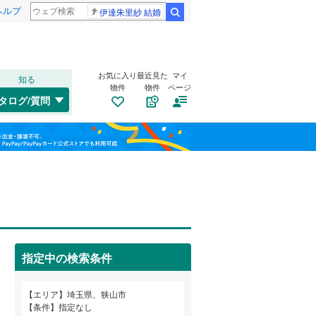
ヘルプ
伊達朱里紗 結婚
検索
お気に入り
最近見た
マイ
知る
物件
物件
ページ
高崎線
(
0
)
タログ/質問
武蔵野線
(
0
)
大宮区
柏原
(
13
(
14
)
)
福島
桜区
大字笹井
(
19
)
(
1
)
埼京線
(
0
)
栃木
群馬
山梨
緑区
大字下奥富
(
64
)
(
1
)
山形新幹線
(
0
)
大字堀兼
トイレ２か所
(
2
)
（
0
）
中央
太陽光発電システム
(
2
)
（
0
）
川口市
(
322
)
指定中の検索条件
笹井
(
7
)
所沢市
(
149
)
和歌山
つくばエクスプレス
(
0
)
エリア
埼玉県、狭山市
本庄市
(
35
)
条件
指定なし
東武野田線
(
0
)