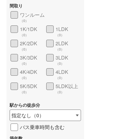
間取り
ワンルーム
（
0
）
1K/1DK
1LDK
長期優良住宅
（
0
）
（
0
）
（
0
）
2K/2DK
2LDK
（
0
）
（
0
）
3K/3DK
3LDK
（
0
）
（
0
）
4K/4DK
4LDK
（
0
）
（
0
）
5K/5DK
5LDK以上
詳しく見る
（
0
）
（
0
）
駅からの徒歩分
指定なし
（
0
）
バス乗車時間も含む
築年数