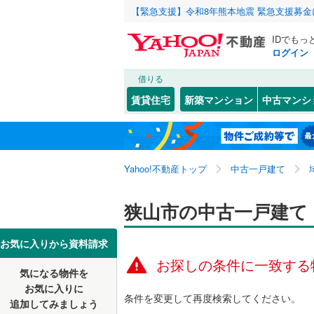
【緊急支援】令和8年熊本地震 緊急支援募
IDでもっ
ログイン
借りる
北海道
JR
北海道
東北本線
(
こだわり条件
リフォーム、
賃貸住宅
新築マンション
中古マンシ
湘南新宿
リノベー
さいたま市
西区
入間川
(
30
(
1
)
東北
青森
(
0
)
（
0
）
見沼区
大字上奥
(
5
八高線
(
0
)
関東
東京
Yahoo!不動産トップ
中古一戸建て
設備
浦和区
狭山
(
3
(
)
3
東北新幹
岩槻区
新狭山
床暖房
(
(
（
5
1
信越・北陸
新潟
狭山市の中古一戸建て
秋田新幹
大字水野
駐車場2
埼玉県のそのほ
川越市
(
1
東海
愛知
お気に入りから資料請求
地下鉄
東京メト
広瀬東
ＴＶモニ
(
4
かの地域
お探しの条件に一致する
行田市
(
3
気になる物件を
（
0
）
近畿
大阪
根岸
(
3
)
私鉄・その他
秩父鉄道
(
お気に入りに
飯能市
(
7
条件を変更して再度検索してください。
追加してみましょう
間取り、居室
東武伊勢