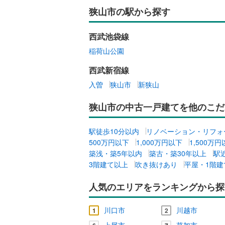
比企郡小
狭山市の駅から探す
キッチン
比企郡鳩
西武池袋線
独立型キ
秩父郡皆
稲荷山公園
秩父郡東
販売、価格、
西武新宿線
入曽
狭山市
新狭山
児玉郡上
即入居可
北葛飾郡
狭山市の中古一戸建てを他のこだ
浴室
駅徒歩10分以内
リノベーション・リフォ
浴室乾燥
500万円以下
1,000万円以下
1,500万
築浅・築5年以内
築古・築30年以上
駅
収納
3階建て以上
吹き抜けあり
平屋・1階建
ウォーク
人気のエリアをランキングから探
（
0
）
川口市
川越市
1
2
バルコニー、
上尾市
草加市