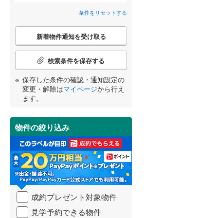
狭山市
(
95
)
条件をリセットする
間取り変更可能
西武池袋線
(
0
)
（
0
）
深谷市
(
38
)
こ
西武狭山線
(
0
)
3階建て以上
（
0
）
新着物件通知を受け取る
の
越谷市
(
144
)
検
宮崎
鹿児島
沖縄
索
入間市
(
88
)
検索条件を保存する
条
件
和光市
(
15
)
保存した条件の確認・通知設定の
で
変更・解除は
マイページ
から行え
通
小学校まで1km以内
（
0
）
久喜市
(
86
)
ます。
する
る
知
条件をリセットする
条件をリセットする
条件をリセットする
条件をリセットする
条件をリセットする
条件をリセットする
を
富士見市
(
72
)
受
物件の絞り込み
け
坂戸市
(
68
)
南道路
（
0
）
取
る
日高市
(
45
)
・
条
白岡市
(
25
)
件
を
入間郡毛呂山町
(
30
)
成約プレゼント対象物件
マ
イ
比企郡嵐山町
(
9
)
見学予約できる物件
ペ