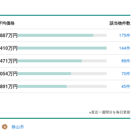
島根
岡山
広島
山口
(
63
)
春日部市
(
107
)
線
（
(
0
0
)
）
バリアフリー住宅
東武越生線
(
0
)
（
0
）
2
)
鴻巣市
(
60
)
香川
愛媛
高知
線
(
0
)
西武新宿線
(
0
)
け
（
0
）
平屋・1階建て
（
0
）
保存した条件を見る
平均価格
該当物件数
1
)
草加市
(
110
)
線
(
0
)
埼玉高速鉄道
(
0
)
ルーム（納戸）
（
0
）
佐賀
長崎
熊本
大分
,887万円
175件
戸田市
(
37
)
,410万円
4
)
志木市
(
30
)
144件
駅が始発駅
（
0
）
海まで2km以内
（
0
）
13
)
桶川市
(
31
)
,471万円
88件
この条件で検索する
この条件で検索する
この条件で検索する
この条件で検索する
この条件で検索する
この条件で検索する
市区町村以下を選択
市区町村を選択す
駅を選択する
3
)
八潮市
(
30
)
,054万円
建ち方、日当たり
70件
3
)
蓮田市
(
28
)
以上
（
0
）
角地
（
0
）
,891万円
45件
1
)
鶴ヶ島市
(
37
)
0
）
2
)
ふじみ野市
(
67
)
※直近一週間分を毎日更新
伊奈町
(
23
)
入間郡三芳町
(
22
)
ダイニング15畳以上
狭山市
生町
(
13
)
比企郡滑川町
(
16
)