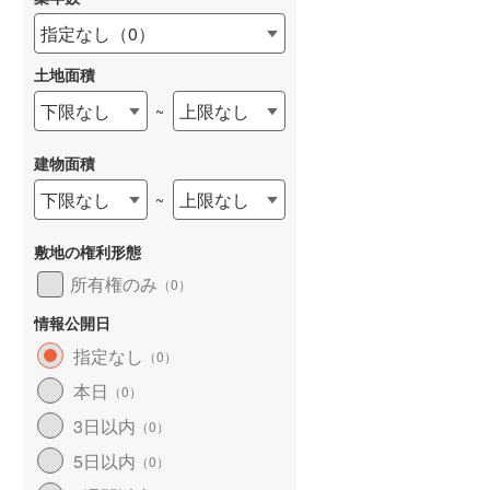
指定なし
（
0
）
土地面積
下限なし
上限なし
~
建物面積
下限なし
上限なし
~
敷地の権利形態
所有権のみ
（
0
）
情報公開日
指定なし
（
0
）
本日
（
0
）
3日以内
（
0
）
5日以内
（
0
）