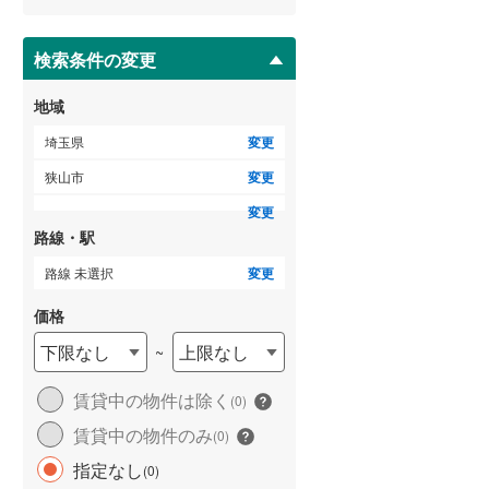
ー
比企郡吉見町
(
15
)
ジ
に
検索条件の変更
秩父郡横瀬町
(
0
)
保
存
秩父郡小鹿野町
(
2
)
地域
す
る
児玉郡神川町
(
5
)
埼玉県
変更
狭山市
変更
南埼玉郡宮代町
(
10
)
変更
路線・駅
路線 未選択
変更
価格
下限なし
上限なし
~
賃貸中の物件は除く
(
0
)
賃貸中の物件のみ
(
0
)
指定なし
(
0
)