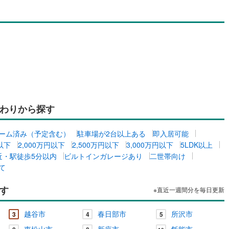
川町
(
11
)
比企郡川島町
(
14
)
山町
(
9
)
比企郡ときがわ町
(
3
)
ッチン
（
0
）
対面キッチン
（
0
）
野町
(
0
)
秩父郡長瀞町
(
0
)
秩父村
(
0
)
児玉郡美里町
(
0
)
契約、入居関連など
里町
(
14
)
大里郡寄居町
(
18
)
能
（
0
）
杉戸町
(
25
)
北葛飾郡松伏町
(
18
)
わりから探す
ーム済み（予定含む）
駐車場が2台以上ある
即入居可能
機あり
（
0
）
円以下
2,000万円以下
2,500万円以下
3,000万円以下
5LDK以上
近・駅徒歩5分以内
ビルトインガレージあり
二世帯向け
て
インクローゼット
床下収納
（
0
）
す
※直近一週間分を毎日更新
越谷市
春日部市
所沢市
3
4
5
庭
東松山市
新座市
飯能市