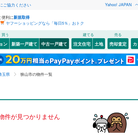
Yahoo! JAPAN
金にご協力ください
と便利に
新規取得
ヤフーショッピングなら「毎日5％」おトク
検索条件を保存しました
買う
建てる
売る
0
)
川越線
(
0
)
リノベーション
ョン
新築一戸建て
中古一戸建て
注文住宅
土地
売却査定
カ
この検索条件の新着物件通知は、
マイページ
から設定できます。
ライン（宇都宮～逗子）
湘南新宿ライン（前橋～小田原）
ション・リフォーム
築古・築30年以上
（
0
）
1
)
北区
鵜ノ木
(
36
(
7
)
)
岩手
宮城
秋田
山形
(
0
)
富
3
)
(
2
)
中央区
大字北入曽
(
24
)
(
9
)
京浜東北線
(
0
)
埼玉県、狭山市
神奈川
埼玉
千葉
茨城
埼玉県
狭山市の物件一覧
3
)
南区
狭山台
(
58
(
6
)
)
線
(
0
)
上越新幹線
(
0
)
8
0
)
）
)
大字東三ツ木
オール電化
（
(
0
4
）
)
長野
富山
石川
福井
線
(
0
)
北陸新幹線
(
0
)
検索条件を保存する
台以上
(
9
)
（
0
）
大字南入曽
ビルトインガレージ
(
3
)
（
0
）
閉じる
閉じる
お気に入りリストを見る
お気に入りリストを見る
閉じる
閉じる
82
)
熊谷市
(
109
)
岐阜
静岡
三重
ロ有楽町線
(
0
)
東京メトロ副都心線
(
0
)
タ付インターホン
)
広瀬
防犯カメラ
(
4
)
（
0
）
マイページ
物件が見つかりません
8
)
秩父市
(
1
)
兵庫
京都
滋賀
奈良
広瀬台
(
3
)
0
)
埼玉新都市交通伊奈線
(
0
)
1
)
加須市
(
66
)
全体
崎線
(
0
)
東武日光線
(
0
)