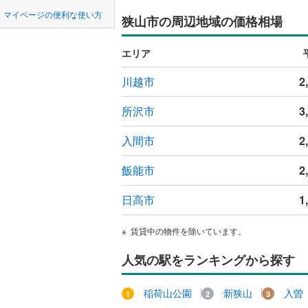
中国
鳥取
東松山市
マイページの便利な使い方
狭山市の周辺地域の価格相場
吹き抜け
東武東上
羽生市
(
2
四国
徳島
西武秩父
二世帯向
エリア
上尾市
(
8
西武山口
サービス
九州・沖縄
福岡
川越市
2
蕨市
(
36
)
立地
所沢市
3
朝霞市
(
3
最寄りの
新座市
(
1
入間市
2
0
0
0
0
0
0
該当物件
該当物件
該当物件
該当物件
該当物件
該当物件
件
件
件
件
件
件
北本市
(
2
飯能市
2
配置、向き、
三郷市
(
3
前道6m
日高市
1
幸手市
(
2
平坦地
（
賃貸中の物件を除いています。
吉川市
(
2
人気の駅をランキングから探す
LD
北足立郡
リビング
稲荷山公園
新狭山
入曽
入間郡越
（
0
）