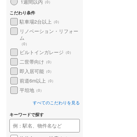
1週間以内
（
0
）
こだわり条件
駐車場2台以上
（
0
）
リノベーション・リフォー
ム
（
0
）
ビルトインガレージ
（
0
）
二世帯向け
（
0
）
即入居可能
（
0
）
前道6m以上
（
0
）
平坦地
（
0
）
すべてのこだわりを見る
キーワードで探す