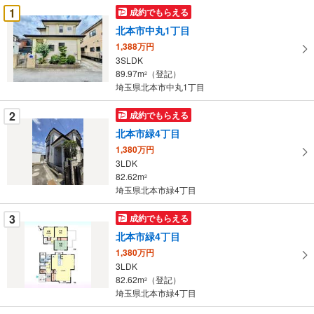
受
1
成約でもらえる
け
北本市中丸1丁目
取
1,388万円
る
3SLDK
・
89.97m
（登記）
2
条
埼玉県北本市中丸1丁目
件
を
2
成約でもらえる
マ
北本市緑4丁目
イ
1,380万円
ペ
3LDK
ー
82.62m
2
埼玉県北本市緑4丁目
ジ
に
3
成約でもらえる
保
北本市緑4丁目
存
す
1,380万円
3LDK
る
82.62m
（登記）
2
埼玉県北本市緑4丁目