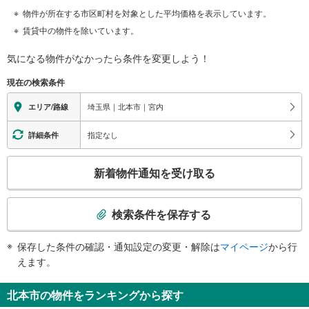
物件が所在する市区町村を対象とした平均価格を表示しています。
賃貸中の物件を除いています。
気になる物件がなかったら
条件を変更しよう！
現在の検索条件
埼玉県｜北本市｜宮内
エリア/路線
指定なし
詳細条件
こ
新着物件通知を受け取る
の
検
索
検索条件を保存する
条
件
保存した条件の確認・通知設定の変更・解除は
マイページ
から行
で
えます。
通
知
北本市の物件をランキングから探す
を