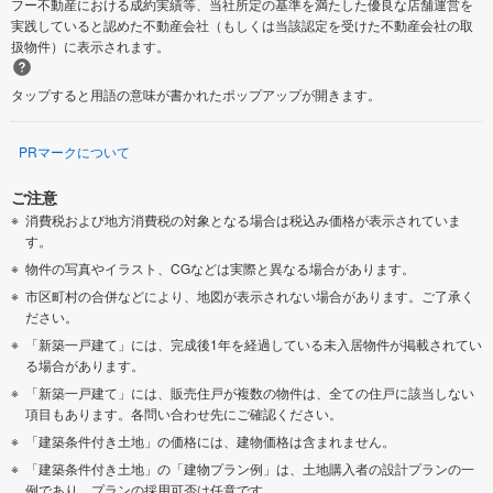
フー不動産における成約実績等、当社所定の基準を満たした優良な店舗運営を
実践していると認めた不動産会社（もしくは当該認定を受けた不動産会社の取
扱物件）に表示されます。
タップすると用語の意味が書かれたポップアップが開きます。
PRマークについて
ご注意
消費税および地方消費税の対象となる場合は税込み価格が表示されていま
す。
物件の写真やイラスト、CGなどは実際と異なる場合があります。
市区町村の合併などにより、地図が表示されない場合があります。ご了承く
ださい。
「新築一戸建て」には、完成後1年を経過している未入居物件が掲載されてい
る場合があります。
「新築一戸建て」には、販売住戸が複数の物件は、全ての住戸に該当しない
項目もあります。各問い合わせ先にご確認ください。
「建築条件付き土地」の価格には、建物価格は含まれません。
「建築条件付き土地」の「建物プラン例」は、土地購入者の設計プランの一
例であり、プランの採用可否は任意です。