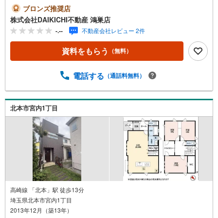
お客様をサポート致します。各スタッフは年間に40件前後
ブロンズ推奨店
の引き渡しを経験しておりますので、安心、安全のお取引
株式会社DAIKICHI不動産 鴻巣店
ができる事をお約束いたします。 住宅ローンや火災保険、
-.--
不動産会社レビュー 2件
ライフライン（電気、ガス、水道等）や税金の控除手続き
まで、不動産購入に関わる全ての手続きを私共がサポート
資料をもらう
（無料）
いたします。 お客様のご不明点は丁寧にご説明いたします
のでご安心ください。 その他物件以外にかかる諸経費につ
いて、「どこに、なんで、いくら」全てご説明いたしま
電話する
（通話料無料）
す。 いつでもお気軽にお問い合わせください。
北本市宮内1丁目
高崎線 「北本」駅 徒歩13分
埼玉県北本市宮内1丁目
2013年12月（築13年）