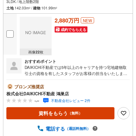
3LDK / 地上階数2階
土地
142.03m
/
建物
101.99m
2
2
2,880万円
NEW
成約でもらえる
画像
22
枚
おすすめポイント
DAIKICHI不動産では5年以上のキャリアを持つ宅地建物取
引士の資格を有したスタッフがお客様の担当をいたしま
す。スタッフは年間40件前後の引き渡しを経験しておりま
すので、安心、安全のお取引ができる事をお約束いたしま
ブロンズ推奨店
す。住宅ローンや火災保険、ライフライン（電気、ガス、
株式会社DAIKICHI不動産 鴻巣店
水道等）や税金の控除手続きまで、不動産購入に関わる全
-.--
不動産会社レビュー 2件
ての手続きを私共がサポートいたします。お客様のご不明
点は丁寧にご説明いたしますのでご安心ください。その他
資料をもらう
（無料）
物件以外にかかる諸経費について、「どこに、なんで、い
くら」全てご説明いたします。いつでもお気軽にお問い合
わせください。
電話する
（通話料無料）