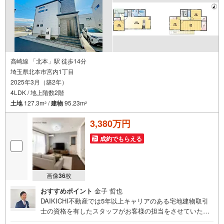
高崎線 「北本」駅 徒歩14分
埼玉県北本市宮内1丁目
2025年3月（築2年）
4LDK / 地上階数2階
土地
127.3m
/
建物
95.23m
2
2
3,380万円
成約でもらえる
画像
36
枚
おすすめポイント
金子 哲也
DAIKICHI不動産では5年以上キャリアのある宅地建物取引
士の資格を有したスタッフがお客様の担当をさせていただ
きます。経験の浅いスタッフはマネージャーが二人三脚で