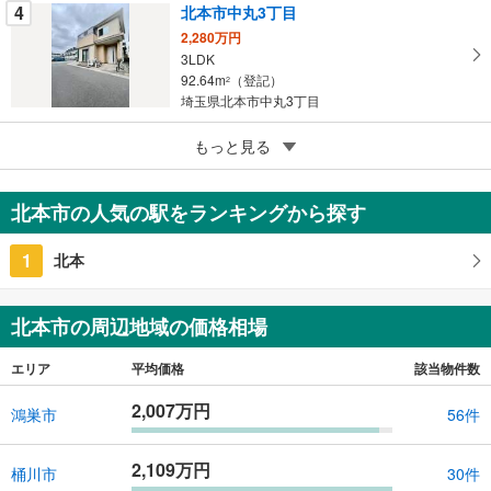
4
北本市中丸3丁目
2,280万円
3LDK
92.64m
（登記）
2
埼玉県北本市中丸3丁目
5
北本市緑1丁目
もっと見る
5,480万円
2LDK
北本市の人気の駅をランキングから探す
98.99m
（登記）
2
埼玉県北本市緑1丁目
1
北本
北本市の周辺地域の価格相場
エリア
平均価格
該当物件数
2,007万円
鴻巣市
56件
2,109万円
桶川市
30件