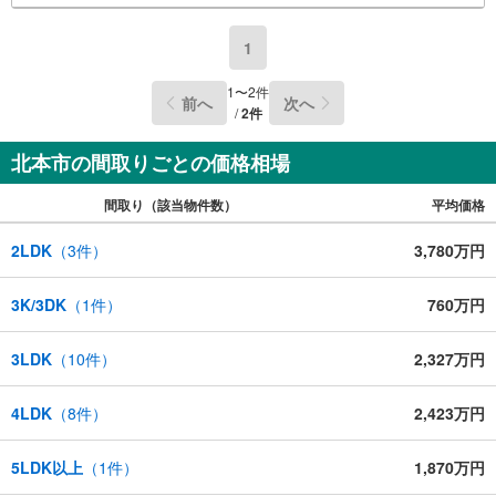
1
1
〜
2
件
前へ
次へ
/
2
件
北本市の間取りごとの価格相場
間取り（該当物件数）
平均価格
2LDK
（
3
件）
3,780万円
3K/3DK
（
1
件）
760万円
3LDK
（
10
件）
2,327万円
4LDK
（
8
件）
2,423万円
5LDK以上
（
1
件）
1,870万円