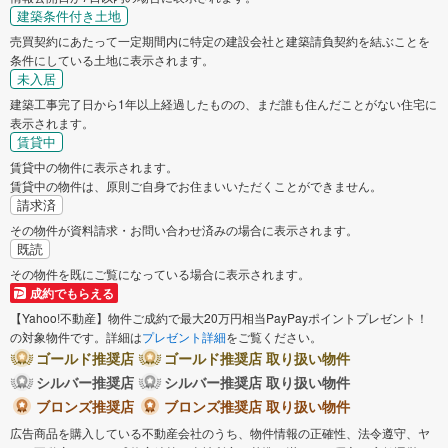
建築条件付き土地
売買契約にあたって一定期間内に特定の建設会社と建築請負契約を結ぶことを
条件にしている土地に表示されます。
未入居
建築工事完了日から1年以上経過したものの、まだ誰も住んだことがない住宅に
表示されます。
賃貸中
賃貸中の物件に表示されます。
賃貸中の物件は、原則ご自身でお住まいいただくことができません。
請求済
その物件が資料請求・お問い合わせ済みの場合に表示されます。
既読
その物件を既にご覧になっている場合に表示されます。
成約でもらえる
【Yahoo!不動産】物件ご成約で最大20万円相当PayPayポイントプレゼント！
の対象物件です。詳細は
プレゼント詳細
をご覧ください。
ゴールド推奨店
ゴールド推奨店 取り扱い物件
シルバー推奨店
シルバー推奨店 取り扱い物件
ブロンズ推奨店
ブロンズ推奨店 取り扱い物件
広告商品を購入している不動産会社のうち、物件情報の正確性、法令遵守、ヤ