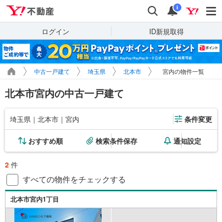
Yahoo!不動産
検索
通知
i
ログイン
ID新規取得
中古一戸建て
埼玉県
北本市
宮内の物件一覧
北本市宮内の中古一戸建て
埼玉県｜北本市｜宮内
条件変更
おすすめ順
検索条件保存
通知設定
2
件
すべての物件をチェックする
北本市宮内1丁目