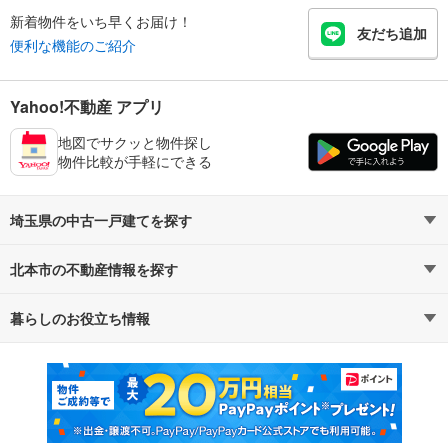
新着物件をいち早くお届け！
友だち追加
便利な機能のご紹介
Yahoo!不動産 アプリ
地図でサクッと物件探し
物件比較が手軽にできる
埼玉県の中古一戸建てを探す
北本市の不動産情報を探す
路線・駅から探す
地域から探す
暮らしのお役立ち情報
不動産・住宅
賃貸住宅
通勤・通学時間から探す
地図から探す
マンションカタログ
教えて！住まいの先生
新築マンション
中古マンション
新築一戸建て
中古一戸建て