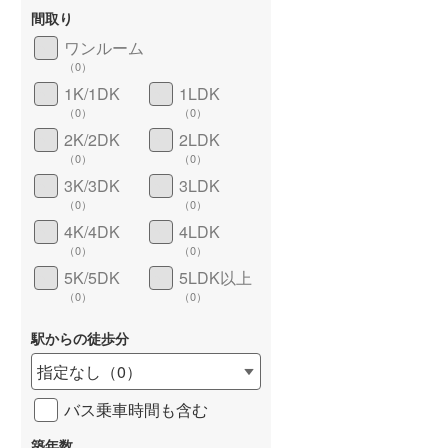
間取り
ワンルーム
（
0
）
1K/1DK
1LDK
長期優良住宅
（
0
）
（
0
）
（
0
）
2K/2DK
2LDK
（
0
）
（
0
）
3K/3DK
3LDK
（
0
）
（
0
）
4K/4DK
4LDK
（
0
）
（
0
）
5K/5DK
5LDK以上
詳しく見る
（
0
）
（
0
）
駅からの徒歩分
指定なし
（
0
）
バス乗車時間も含む
築年数