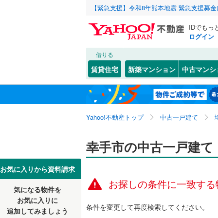
【緊急支援】令和8年熊本地震 緊急支援募
IDでもっ
ログイン
借りる
北海道
JR
北海道
東北本線
(
こだわり条件
リフォーム、
賃貸住宅
新築マンション
中古マンシ
湘南新宿
リノベー
さいたま市
西区
大字円藤
(
30
)
東北
青森
(
0
)
（
0
）
見沼区
大字下川
(
5
八高線
(
0
)
関東
東京
Yahoo!不動産トップ
中古一戸建て
設備
浦和区
中
(
1
)
(
3
東北新幹
岩槻区
緑台
床暖房
(
2
(
（
)
5
信越・北陸
新潟
幸手市の中古一戸建て
秋田新幹
駐車場2
埼玉県のそのほ
川越市
(
1
東海
愛知
お気に入りから資料請求
地下鉄
東京メト
ＴＶモニ
かの地域
お探しの条件に一致する
行田市
(
3
気になる物件を
（
0
）
近畿
大阪
私鉄・その他
秩父鉄道
(
お気に入りに
飯能市
(
7
条件を変更して再度検索してください。
追加してみましょう
間取り、居室
東武伊勢