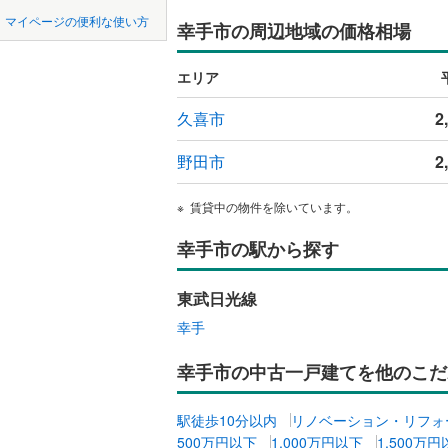
中国
鳥取
東松山市
マイページの便利な使い方
幸手市の周辺地域の価格相場
吹き抜け
東武東上
羽生市
(
2
四国
徳島
西武秩父
二世帯向
エリア
上尾市
(
8
西武山口
サービス
九州・沖縄
福岡
久喜市
2
蕨市
(
36
)
立地
野田市
2
朝霞市
(
3
最寄りの
新座市
(
1
0
0
0
0
0
0
賃貸中の物件を除いています。
該当物件
該当物件
該当物件
該当物件
該当物件
該当物件
件
件
件
件
件
件
北本市
(
2
幸手市の駅から探す
配置、向き、
三郷市
(
3
前道6m
東武日光線
幸手市
(
2
平坦地
（
幸手
吉川市
(
2
幸手市の中古一戸建てを他のこだ
LD
北足立郡
リビング
駅徒歩10分以内
リノベーション・リフォ
入間郡越
（
0
）
500万円以下
1,000万円以下
1,500万