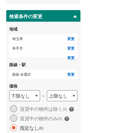
ー
比企郡吉見町
(
15
)
ジ
に
検索条件の変更
秩父郡横瀬町
(
0
)
保
存
秩父郡小鹿野町
(
2
)
地域
す
る
児玉郡神川町
(
5
)
埼玉県
変更
幸手市
変更
南埼玉郡宮代町
(
10
)
変更
路線・駅
路線 未選択
変更
価格
下限なし
上限なし
~
賃貸中の物件は除く
(
0
)
賃貸中の物件のみ
(
0
)
指定なし
(
0
)