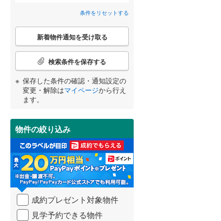
狭山市
(
95
)
条件をリセットする
間取り変更可能
西武池袋線
(
0
)
（
0
）
深谷市
(
38
)
こ
西武狭山線
(
0
)
3階建て以上
（
0
）
新着物件通知を受け取る
の
越谷市
(
144
)
検
宮崎
鹿児島
沖縄
索
入間市
(
88
)
検索条件を保存する
条
件
和光市
(
15
)
保存した条件の確認・通知設定の
で
変更・解除は
マイページ
から行え
通
小学校まで1km以内
（
0
）
久喜市
(
86
)
ます。
する
る
知
条件をリセットする
条件をリセットする
条件をリセットする
条件をリセットする
条件をリセットする
条件をリセットする
を
富士見市
(
72
)
受
物件の絞り込み
け
坂戸市
(
68
)
南道路
（
0
）
取
る
日高市
(
45
)
・
条
白岡市
(
25
)
件
を
入間郡毛呂山町
(
30
)
成約プレゼント対象物件
マ
イ
比企郡嵐山町
(
9
)
見学予約できる物件
ペ