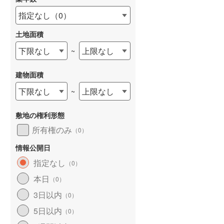
指定なし
（
0
）
土地面積
下限なし
上限なし
~
建物面積
下限なし
上限なし
~
敷地の権利形態
所有権のみ
（
0
）
情報公開日
指定なし
（
0
）
本日
（
0
）
3日以内
（
0
）
5日以内
（
0
）