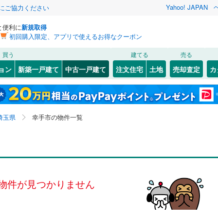
Yahoo! JAPAN
金にご協力ください
と便利に
新規取得
初回購入限定、アプリで使えるお得なクーポン
検索条件を保存しました
買う
建てる
売る
0
)
川越線
(
0
)
リノベーション
ョン
新築一戸建て
中古一戸建て
注文住宅
土地
売却査定
カ
この検索条件の新着物件通知は、
マイページ
から設定できます。
ライン（宇都宮～逗子）
湘南新宿ライン（前橋～小田原）
ション・リフォーム
築古・築30年以上
（
0
）
内
(
1
)
北区
大字上高野
(
36
)
(
1
)
岩手
宮城
秋田
山形
(
0
)
崎
3
)
(
1
)
中央区
大字千塚
(
24
(
4
)
)
京浜東北線
(
0
)
埼玉県、幸手市
神奈川
埼玉
千葉
茨城
埼玉県
幸手市の物件一覧
3
)
南区
東
(
3
(
)
58
)
線
(
0
)
上越新幹線
(
0
)
8
0
）
)
南
オール電化
(
2
)
（
0
）
長野
富山
石川
福井
線
(
0
)
北陸新幹線
(
0
)
検索条件を保存する
台以上
（
0
）
ビルトインガレージ
（
0
）
閉じる
閉じる
お気に入りリストを見る
お気に入りリストを見る
閉じる
閉じる
82
)
熊谷市
(
109
)
岐阜
静岡
三重
ロ有楽町線
(
0
)
東京メトロ副都心線
(
0
)
タ付インターホン
防犯カメラ
（
0
）
マイページ
物件が見つかりません
8
)
秩父市
(
1
)
兵庫
京都
滋賀
奈良
0
)
埼玉新都市交通伊奈線
(
0
)
1
)
加須市
(
66
)
全体
崎線
(
0
)
東武日光線
(
0
)