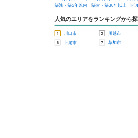
築浅・築5年以内
築古・築30年以上
ビ
比企郡小
キッチン
比企郡鳩
人気のエリアをランキングから探
独立型キ
秩父郡皆
川口市
川越市
1
2
秩父郡東
販売、価格、
上尾市
草加市
6
7
児玉郡上
即入居可
北葛飾郡
浴室
浴室乾燥
収納
ウォーク
（
0
）
バルコニー、