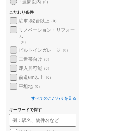
1週間以内
（
0
）
こだわり条件
駐車場2台以上
（
0
）
リノベーション・リフォー
ム
（
0
）
ビルトインガレージ
（
0
）
二世帯向け
（
0
）
即入居可能
（
0
）
前道6m以上
（
0
）
平坦地
（
0
）
すべてのこだわりを見る
キーワードで探す