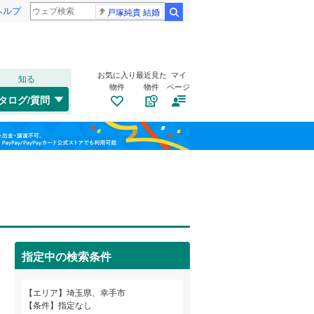
ヘルプ
戸塚純貴 結婚
検索
お気に入り
最近見た
マイ
知る
物件
物件
ページ
高崎線
(
0
)
タログ/質問
武蔵野線
(
0
)
大宮区
北
(
4
)
(
14
)
福島
桜区
大字戸島
(
19
)
(
1
)
埼京線
(
0
)
栃木
群馬
山梨
緑区
大字槇野地
(
64
)
(
1
)
山形新幹線
(
0
)
トイレ２か所
（
0
）
太陽光発電システム
（
0
）
川口市
(
322
)
指定中の検索条件
所沢市
(
149
)
和歌山
つくばエクスプレス
(
0
)
エリア
埼玉県、幸手市
本庄市
(
35
)
条件
指定なし
東武野田線
(
0
)