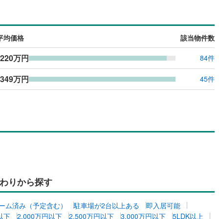
島根
岡山
広島
山口
(
63
)
春日部市
(
107
)
線
（
(
0
0
)
）
バリアフリー住宅
東武越生線
(
0
)
（
0
）
2
)
鴻巣市
(
60
)
香川
愛媛
高知
線
(
0
)
西武新宿線
(
0
)
け
（
0
）
平屋・1階建て
（
0
）
保存した条件を見る
平均価格
該当物件数
1
)
草加市
(
110
)
線
(
0
)
埼玉高速鉄道
(
0
)
ルーム（納戸）
（
0
）
佐賀
長崎
熊本
大分
,220万円
84件
戸田市
(
37
)
,349万円
4
)
志木市
(
30
)
45件
駅が始発駅
（
0
）
海まで2km以内
（
0
）
13
)
桶川市
(
31
)
この条件で検索する
この条件で検索する
この条件で検索する
この条件で検索する
この条件で検索する
この条件で検索する
市区町村以下を選択
市区町村を選択す
駅を選択する
3
)
八潮市
(
30
)
建ち方、日当たり
3
)
蓮田市
(
28
)
以上
（
0
）
角地
（
0
）
1
)
鶴ヶ島市
(
37
)
0
）
2
)
ふじみ野市
(
67
)
わりから探す
伊奈町
(
23
)
入間郡三芳町
(
22
)
ダイニング15畳以上
ーム済み（予定含む）
駐車場が2台以上ある
即入居可能
生町
(
13
)
比企郡滑川町
(
16
)
円以下
2,000万円以下
2,500万円以下
3,000万円以下
5LDK以上