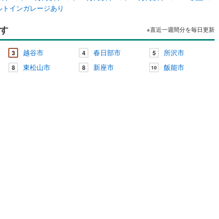
ルトインガレージあり
川町
(
11
)
比企郡川島町
(
14
)
山町
(
9
)
比企郡ときがわ町
(
3
)
す
※直近一週間分を毎日更新
ッチン
（
0
）
対面キッチン
（
0
）
野町
(
0
)
秩父郡長瀞町
(
0
)
越谷市
春日部市
所沢市
3
4
5
秩父村
(
0
)
児玉郡美里町
(
0
)
契約、入居関連など
東松山市
新座市
飯能市
8
8
10
里町
(
14
)
大里郡寄居町
(
18
)
能
（
0
）
杉戸町
(
25
)
北葛飾郡松伏町
(
18
)
機あり
（
0
）
インクローゼット
床下収納
（
0
）
庭