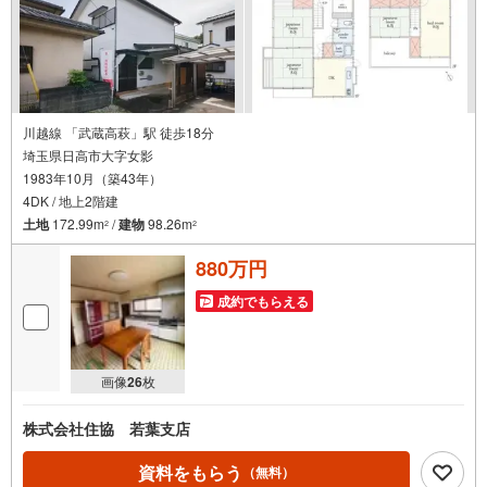
川越線 「武蔵高萩」駅 徒歩18分
埼玉県日高市大字女影
1983年10月（築43年）
4DK / 地上2階建
土地
172.99m
/
建物
98.26m
2
2
880万円
成約でもらえる
画像
26
枚
株式会社住協 若葉支店
資料をもらう
（無料）