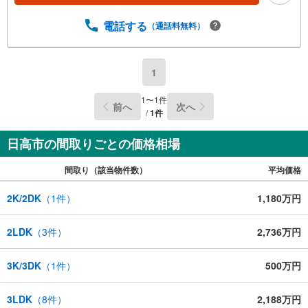
電話する
（通話料無料）
1
1
〜
1
件
前へ
次へ
/
1
件
日高市の間取りごとの価格相場
間取り（該当物件数）
平均価格
2K/2DK
（
1
件）
1,180万円
2LDK
（
3
件）
2,736万円
3K/3DK
（
1
件）
500万円
3LDK
（
8
件）
2,188万円