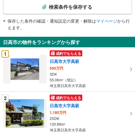
索
検索条件を保存する
条
件
保存した条件の確認・通知設定の変更・解除は
マイページ
から行
で
えます。
通
知
日高市の物件をランキングから探す
を
受
1
成約でもらえる
け
日高市大字高萩
取
500万円
る
3DK
・
55.06m
（登記）
2
条
埼玉県日高市大字高萩
件
を
2
成約でもらえる
マ
日高市大字高萩
イ
1,180万円
ペ
2SDK
ー
120.89m
2
埼玉県日高市大字高萩
ジ