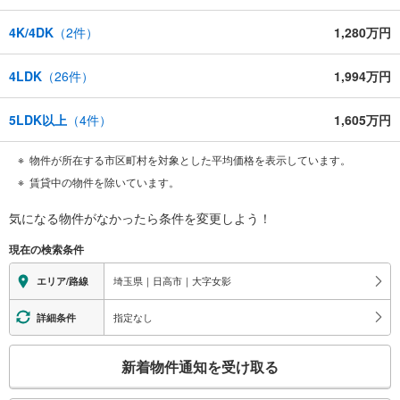
4K/4DK
（
2
件）
1,280万円
4LDK
（
26
件）
1,994万円
5LDK以上
（
4
件）
1,605万円
物件が所在する市区町村を対象とした平均価格を表示しています。
賃貸中の物件を除いています。
気になる物件がなかったら
条件を変更しよう！
現在の検索条件
埼玉県｜日高市｜大字女影
エリア/路線
指定なし
詳細条件
こ
新着物件通知を受け取る
の
検