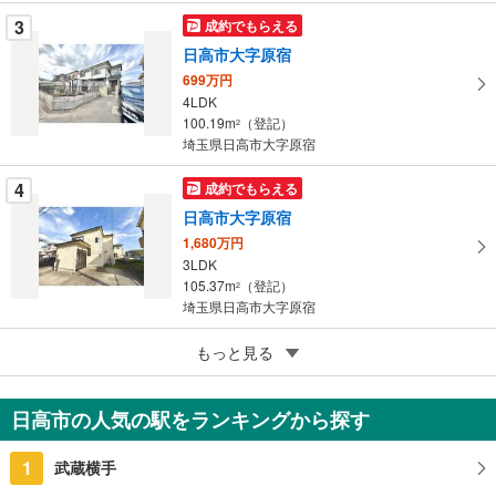
に
3
成約でもらえる
保
日高市大字原宿
存
す
699万円
4LDK
る
100.19m
（登記）
2
埼玉県日高市大字原宿
4
成約でもらえる
日高市大字原宿
1,680万円
3LDK
105.37m
（登記）
2
埼玉県日高市大字原宿
5
もっと見る
成約でもらえる
日高市武蔵台1丁目
1,380万円
日高市の人気の駅をランキングから探す
4SLDK
110.13m
（登記）
2
1
武蔵横手
埼玉県日高市武蔵台1丁目