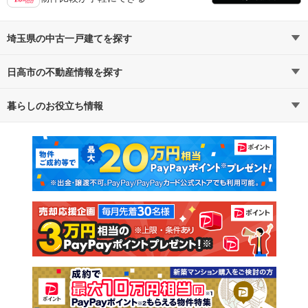
埼玉県の中古一戸建てを探す
日高市の不動産情報を探す
路線・駅から探す
地域から探す
暮らしのお役立ち情報
不動産・住宅
賃貸住宅
通勤・通学時間から探す
地図から探す
マンションカタログ
教えて！住まいの先生
新築マンション
中古マンション
新築一戸建て
中古一戸建て
注文住宅
土地
売却査定