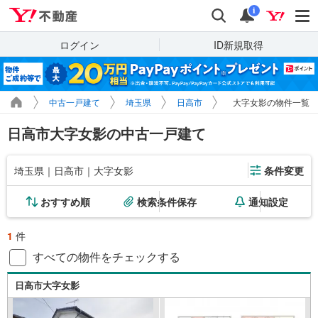
Yahoo!不動産
検索
通知
i
ログイン
ID新規取得
中古一戸建て
埼玉県
日高市
大字女影の物件一覧
日高市大字女影の中古一戸建て
埼玉県｜日高市｜大字女影
条件変更
おすすめ順
検索条件保存
通知設定
1
件
すべての物件をチェックする
日高市大字女影