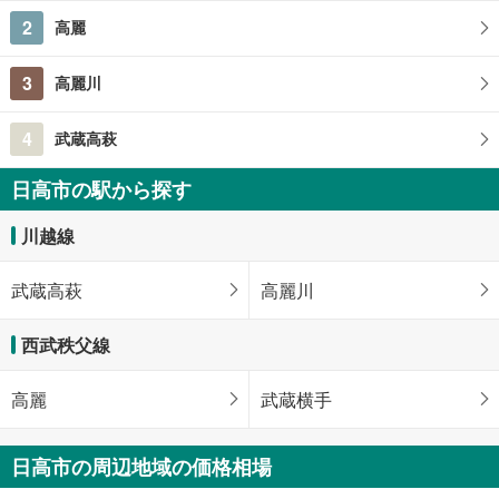
2
高麗
3
高麗川
4
武蔵高萩
日高市の駅から探す
川越線
武蔵高萩
高麗川
西武秩父線
高麗
武蔵横手
日高市の周辺地域の価格相場