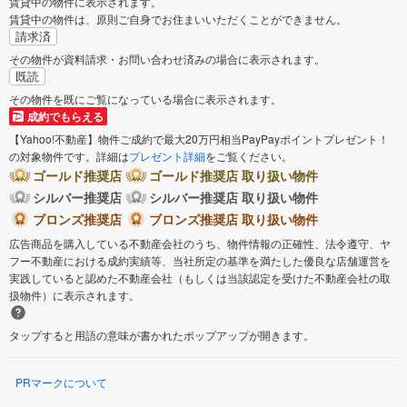
賃貸中の物件に表示されます。
賃貸中の物件は、原則ご自身でお住まいいただくことができません。
請求済
その物件が資料請求・お問い合わせ済みの場合に表示されます。
既読
その物件を既にご覧になっている場合に表示されます。
成約でもらえる
【Yahoo!不動産】物件ご成約で最大20万円相当PayPayポイントプレゼント！
の対象物件です。詳細は
プレゼント詳細
をご覧ください。
ゴールド推奨店
ゴールド推奨店 取り扱い物件
シルバー推奨店
シルバー推奨店 取り扱い物件
ブロンズ推奨店
ブロンズ推奨店 取り扱い物件
広告商品を購入している不動産会社のうち、物件情報の正確性、法令遵守、ヤ
フー不動産における成約実績等、当社所定の基準を満たした優良な店舗運営を
実践していると認めた不動産会社（もしくは当該認定を受けた不動産会社の取
扱物件）に表示されます。
タップすると用語の意味が書かれたポップアップが開きます。
PRマークについて