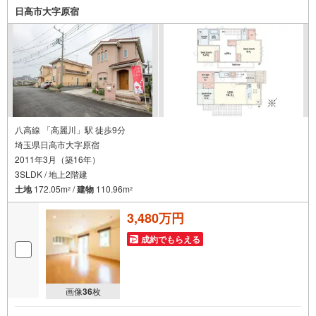
日高市大字原宿
八高線 「高麗川」駅 徒歩9分
埼玉県日高市大字原宿
2011年3月（築16年）
3SLDK / 地上2階建
土地
172.05m
/
建物
110.96m
2
2
3,480万円
成約でもらえる
画像
36
枚