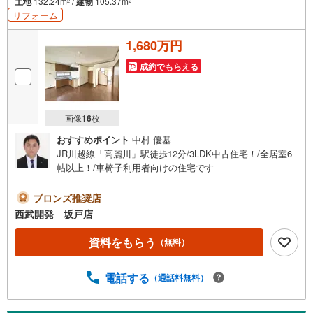
土地
132.24m
/
建物
105.37m
2
2
リフォーム
1,680万円
成約でもらえる
画像
16
枚
おすすめポイント
中村 優基
JR川越線「高麗川」駅徒歩12分/3LDK中古住宅！/全居室6
帖以上！/車椅子利用者向けの住宅です
ブロンズ推奨店
西武開発 坂戸店
資料をもらう
（無料）
電話する
（通話料無料）