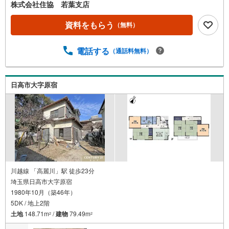
株式会社住協 若葉支店
資料をもらう
（無料）
電話する
（通話料無料）
日高市大字原宿
川越線 「高麗川」駅 徒歩23分
埼玉県日高市大字原宿
1980年10月（築46年）
5DK / 地上2階
土地
148.71m
/
建物
79.49m
2
2