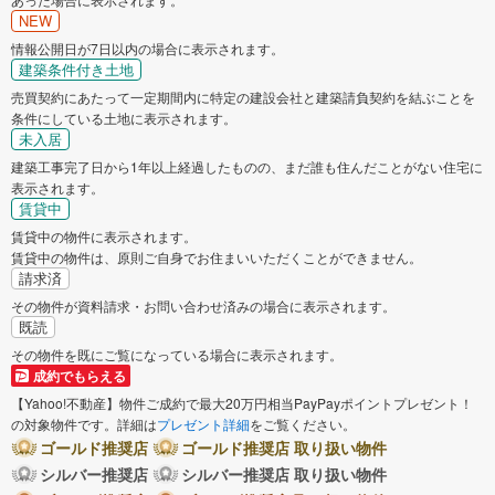
NEW
情報公開日が7日以内の場合に表示されます。
建築条件付き土地
売買契約にあたって一定期間内に特定の建設会社と建築請負契約を結ぶことを
条件にしている土地に表示されます。
未入居
建築工事完了日から1年以上経過したものの、まだ誰も住んだことがない住宅に
表示されます。
賃貸中
賃貸中の物件に表示されます。
賃貸中の物件は、原則ご自身でお住まいいただくことができません。
請求済
その物件が資料請求・お問い合わせ済みの場合に表示されます。
既読
その物件を既にご覧になっている場合に表示されます。
成約でもらえる
【Yahoo!不動産】物件ご成約で最大20万円相当PayPayポイントプレゼント！
の対象物件です。詳細は
プレゼント詳細
をご覧ください。
ゴールド推奨店
ゴールド推奨店 取り扱い物件
シルバー推奨店
シルバー推奨店 取り扱い物件