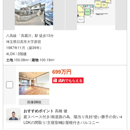
八高線 「高麗川」駅 徒歩13分
埼玉県日高市大字原宿
1987年11月（築39年）
4LDK / 2階建
土地
150.08m
/
建物
100.19m
2
2
699万円
成約でもらえる
画像
28
枚
おすすめポイント
高橋 健
庭スペース付き/南道路の為、陽当り良好/使い勝手の良い4
LDKの間取り/主寝室8帖/屋根付きバルコニー