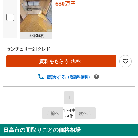
680万円
画像
35
枚
センチュリー21クレド
資料をもらう
（無料）
電話する
（通話料無料）
1
1
〜
4
件
前へ
次へ
/
4
件
日高市の間取りごとの価格相場