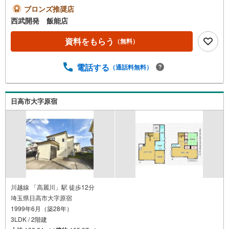
ブロンズ推奨店
西武開発 飯能店
資料をもらう
（無料）
電話する
（通話料無料）
日高市大字原宿
川越線 「高麗川」駅 徒歩12分
埼玉県日高市大字原宿
1999年6月（築28年）
3LDK / 2階建