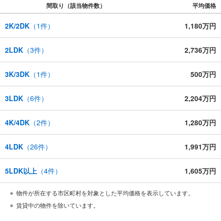
間取り（該当物件数）
平均価格
2K/2DK
（
1
件）
1,180万円
2LDK
（
3
件）
2,736万円
3K/3DK
（
1
件）
500万円
3LDK
（
6
件）
2,204万円
4K/4DK
（
2
件）
1,280万円
4LDK
（
26
件）
1,991万円
5LDK以上
（
4
件）
1,605万円
物件が所在する市区町村を対象とした平均価格を表示しています。
賃貸中の物件を除いています。