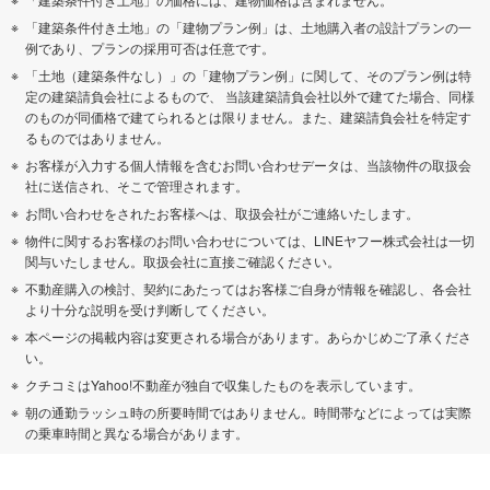
「建築条件付き土地」の「建物プラン例」は、土地購入者の設計プランの一
例であり、プランの採用可否は任意です。
「土地（建築条件なし）」の「建物プラン例」に関して、そのプラン例は特
定の建築請負会社によるもので、 当該建築請負会社以外で建てた場合、同様
のものが同価格で建てられるとは限りません。また、建築請負会社を特定す
るものではありません。
お客様が入力する個人情報を含むお問い合わせデータは、当該物件の取扱会
社に送信され、そこで管理されます。
お問い合わせをされたお客様へは、取扱会社がご連絡いたします。
物件に関するお客様のお問い合わせについては、LINEヤフー株式会社は一切
関与いたしません。取扱会社に直接ご確認ください。
不動産購入の検討、契約にあたってはお客様ご自身が情報を確認し、各会社
より十分な説明を受け判断してください。
本ページの掲載内容は変更される場合があります。あらかじめご了承くださ
い。
クチコミはYahoo!不動産が独自で収集したものを表示しています。
朝の通勤ラッシュ時の所要時間ではありません。時間帯などによっては実際
の乗車時間と異なる場合があります。