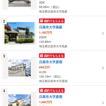
3DK
・
55.06m
（登記）
2
条
埼玉県日高市大字高萩
件
を
2
成約でもらえる
マ
日高市大字高萩
イ
1,180万円
ペ
2SDK
ー
120.89m
2
埼玉県日高市大字高萩
ジ
に
3
成約でもらえる
保
日高市大字原宿
存
す
699万円
4LDK
る
100.19m
（登記）
2
埼玉県日高市大字原宿
4
成約でもらえる
日高市大字原宿
1,680万円