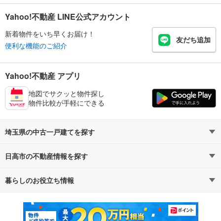
Yahoo!不動産 LINE公式アカウント
新着物件をいち早くお届け！
友だち追加
便利な機能のご紹介
Yahoo!不動産 アプリ
地図でサクッと物件探し
物件比較が手軽にできる
埼玉県の中古一戸建てを探す
日高市の不動産情報を探す
路線・駅から探す
地域から探す
暮らしのお役立ち情報
不動産・住宅
賃貸住宅
通勤・通学時間から探す
地図から探す
マンションカタログ
教えて！住まいの先生
新築マンション
中古マンション