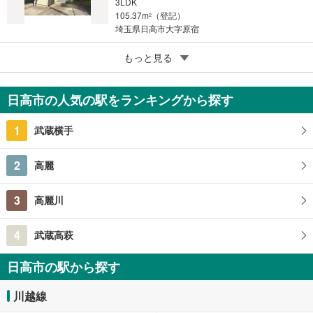
3LDK
105.37m
（登記）
2
埼玉県日高市大字原宿
5
もっと見る
成約でもらえる
日高市武蔵台1丁目
1,380万円
日高市の人気の駅をランキングから探す
4SLDK
110.13m
（登記）
2
1
武蔵横手
埼玉県日高市武蔵台1丁目
2
高麗
3
高麗川
4
武蔵高萩
日高市の駅から探す
川越線