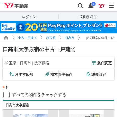
Yahoo!不動産
検索
通知
i
ログイン
ID新規取得
中古一戸建て
埼玉県
日高市
大字原宿の物件一覧
日高市大字原宿の中古一戸建て
埼玉県｜日高市｜大字原宿
条件変更
おすすめ順
検索条件保存
通知設定
4
件
すべての物件をチェックする
日高市大字原宿