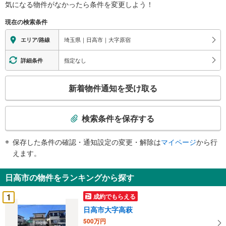
気になる物件がなかったら
条件を変更しよう！
現在の検索条件
埼玉県｜日高市｜大字原宿
エリア/路線
指定なし
詳細条件
こ
新着物件通知を受け取る
の
検
索
検索条件を保存する
条
件
保存した条件の確認・通知設定の変更・解除は
マイページ
から行
で
えます。
通
知
日高市の物件をランキングから探す
を
受
1
成約でもらえる
け
日高市大字高萩
取
500万円
る