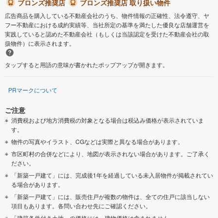
ブロンズ推奨店
ブロンズ推奨店 取り扱い物件
広告商品を購入している不動産会社のうち、物件情報の正確性、法令遵守、ヤ
フー不動産における成約実績等、当社所定の基準を満たした優良な店舗運営を
実践していると認めた不動産会社（もしくは当該認定を受けた不動産会社の取
扱物件）に表示されます。
タップすると用語の意味が書かれたポップアップが開きます。
PRマークについて
ご注意
消費税および地方消費税の対象となる場合は税込み価格が表示されていま
す。
物件の写真やイラスト、CGなどは実際と異なる場合があります。
市区町村の合併などにより、地図が表示されない場合があります。ご了承く
ださい。
「新築一戸建て」には、完成後1年を経過している未入居物件が掲載されてい
る場合があります。
「新築一戸建て」には、販売住戸が複数の物件は、全ての住戸に該当しない
項目もあります。各問い合わせ先にご確認ください。
「建築条件付き土地」の価格には、建物価格は含まれません。