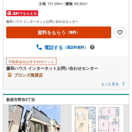
を
土地
101.09m
/
建物
99.36m
2
2
マ
成約でもらえる
イ
ペ
藤和ハウス インターネットお問い合わせセンター
ー
資料をもらう
（無料）
ジ
に
電話する
保
（通話料無料）
存
す
不動産会社おすすめポイント
る
藤和ハウス インターネットお問い合わせセンター
ブロンズ推奨店
もっと見る
新座市野寺3丁目