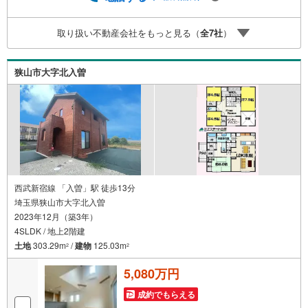
無休（年末年始除く）で営業しております営業時間 9:30
～19:00 この時間はお電話でのお問合わせがスムーズです
取り扱い不動産会社をもっと見る（
全
7
社
）
5.お子様連れでおこしくださいキッズスペース、授乳室、
オムツ替えベッド、アンパンマンジュースをご用意してお
ります。ご見学ご希望の方は、右上の“室内・現地を見学す
狭山市大字北入曽
る（無料）をボタンからご予約ください。
西武新宿線 「入曽」駅 徒歩13分
埼玉県狭山市大字北入曽
2023年12月（築3年）
4SLDK / 地上2階建
土地
303.29m
/
建物
125.03m
2
2
5,080万円
成約でもらえる