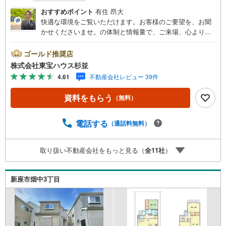
おすすめポイント
有住 昂大
快適な環境をご覧いただけます。お客様のご要望を、お聞
かせくださいませ。の体制と情報量で、ご来場、心よりお
待ちしております。・ 未来を予測し人生設計から始まる
「未来カレンダー」のご提案。・ 未来に起こるであろうご
ゴールド推奨店
自宅リフォームをオンライン上でご提案「ミラカレクラ
株式会社東宝ハウス杉並
ブ」。・ 不動産売却時、ご自宅を綺麗にかつ瀟洒にさせる
4.61
不動産会社レビュー 39件
CG加工ホームステイジングサービス。・ 購入者様へ、税
理士による確定申告の無料セミナーをご招待いたします。
資料をもらう
（無料）
◆ご予約に際して◆日時のご希望をお伝えください。（も
ちろん当日でも対応可能です）事前に鍵等の手配や内覧
（居住中物件）の手配が必要な場合がございますのでご容
電話する
（通話料無料）
赦ください。事前にご連絡をいただけると、スムーズなご
案内が可能となりますのでお手数ですがご一報ください。
取り扱い不動産会社をもっと見る（
全
11
社
）
◆物件のご案内は◆弊社へのご来社、お客様宅へのお迎
え・最寄駅での待ち合わせ、物件周辺のコンビニ等でお待
ち合わせなど、ご希望をお伝えください。ご希望条件をお
新座市畑中3丁目
伝え頂けましたら、ご見学希望物件以外の資料も用意して
参ります。もちろん他の物件も併せてご案内させていただ
きます。