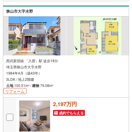
オムツ替えベッド、アンパンマンジュースをご用意してお
ります。ご見学ご希望の方は、右上の“室内・現地を見学す
狭山市大字水野
る（無料）をボタンからご予約ください。
西武新宿線 「入曽」駅 徒歩18分
埼玉県狭山市大字水野
1984年4月（築43年）
3LDK / 地上2階建
土地
100.51m
/
建物
79.08m
2
2
リフォーム
2,197万円
成約でもらえる