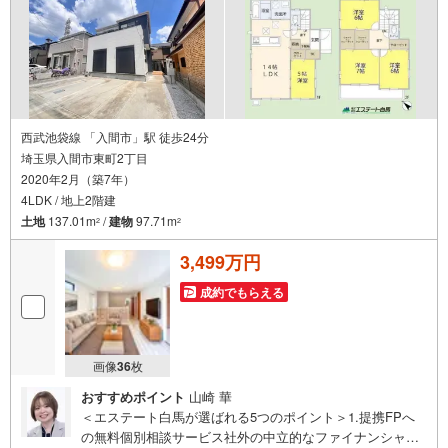
西武池袋線 「入間市」駅 徒歩24分
埼玉県入間市東町2丁目
2020年2月（築7年）
4LDK / 地上2階建
土地
137.01m
/
建物
97.71m
2
2
3,499万円
成約でもらえる
画像
36
枚
おすすめポイント
山崎 華
＜エステート白馬が選ばれる5つのポイント＞1.提携FPへ
の無料個別相談サービス社外の中立的なファイナンシャル