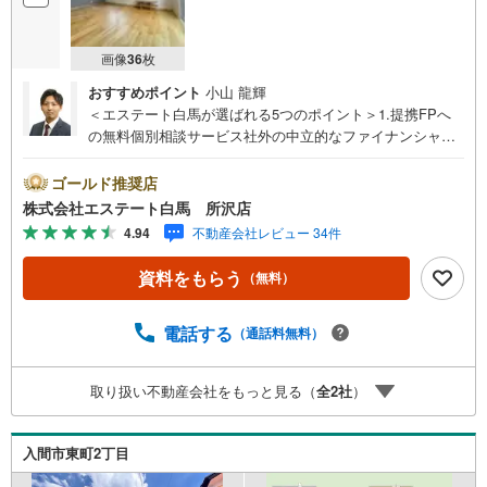
画像
36
枚
おすすめポイント
小山 龍輝
＜エステート白馬が選ばれる5つのポイント＞1.提携FPへ
の無料個別相談サービス社外の中立的なファイナンシャル
プランナーと無料相談できます。ローン返済について保険
や学費等も含めてシミュレーションをご提案できます2.物
ゴールド推奨店
件情報が豊富所沢市を中心にたくさんの情報をご用意して
株式会社エステート白馬 所沢店
おります。インターネット広告前の物件も多数取り揃えて
4.94
不動産会社レビュー 34件
おります。お客様のご希望エリアをお申し付けください。
3.自社グループでリフォーム、新築請負所沢店の3階はリフ
資料をもらう
（無料）
ォーム、注文建築部門の相談スペースです。一級建築士を
はじめとした専門スタッフがおりますのでご見学とあわせ
て、リフォームや注文建築についてご相談頂けます4.年中
電話する
（通話料無料）
無休（年末年始除く）で営業しております営業時間 9:30
～19:00 この時間はお電話でのお問合わせがスムーズです
取り扱い不動産会社をもっと見る（
全
2
社
）
5.お子様連れでおこしくださいキッズスペース、授乳室、
オムツ替えベッド、アンパンマンジュースをご用意してお
ります。ご見学ご希望の方は、右上の“室内・現地を見学す
入間市東町2丁目
る（無料）をボタンからご予約ください。