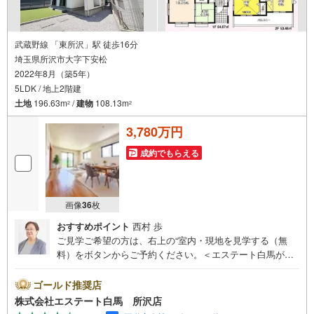
武蔵野線 「東所沢」駅 徒歩16分
埼玉県所沢市大字下安松
2022年8月（築5年）
5LDK / 地上2階建
土地
196.63m
/
建物
108.13m
2
2
3,780万円
成約でもらえる
画像
36
枚
おすすめポイント
西村 歩
ご見学ご希望の方は、右上の“室内・現地を見学する（無
料）をボタンからご予約ください。＜エステート白馬が選
ばれる5つのポイント＞1.提携FPへの無料個別相談サービ
ス社外の中立的なファイナンシャルプランナーと無料相談
ゴールド推奨店
できます。ローン返済について保険や学費等も含めてシミ
株式会社エステート白馬 所沢店
ュレーションをご提案できます2.物件情報が豊富所沢市を