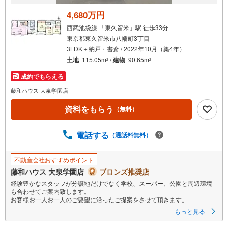
4,680万円
西武池袋線 「東久留米」駅 徒歩33分
東京都東久留米市八幡町3丁目
3LDK＋納戸・書斎 / 2022年10月（築4年）
土地
115.05m
/
建物
90.65m
2
2
成約でもらえる
藤和ハウス 大泉学園店
資料をもらう
（無料）
電話する
（通話料無料）
不動産会社おすすめポイント
藤和ハウス 大泉学園店
ブロンズ推奨店
経験豊かなスタッフが分譲地だけでなく学校、スーパー、公園と周辺環境
も合わせてご案内致します。
お客様お一人お一人のご要望に沿ったご提案をさせて頂きます。
もっと見る