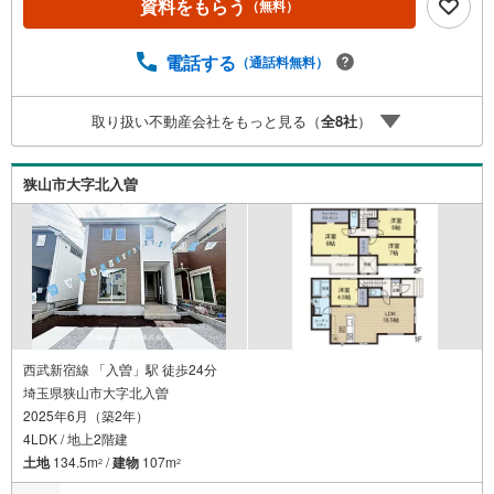
資料をもらう
（無料）
ォーム、注文建築部門の相談スペースです。一級建築士を
はじめとした専門スタッフがおりますのでご見学とあわせ
て、リフォームや注文建築についてご相談頂けます4.年中
電話する
（通話料無料）
無休（年末年始除く）で営業しております営業時間 9:30
～19:00 この時間はお電話でのお問合わせがスムーズです
取り扱い不動産会社をもっと見る（
全
8
社
）
5.お子様連れでおこしくださいキッズスペース、授乳室、
オムツ替えベッド、アンパンマンジュースをご用意してお
ります。ご見学ご希望の方は、右上の“室内・現地を見学す
狭山市大字北入曽
る（無料）をボタンからご予約ください。
西武新宿線 「入曽」駅 徒歩24分
埼玉県狭山市大字北入曽
2025年6月（築2年）
4LDK / 地上2階建
土地
134.5m
/
建物
107m
2
2