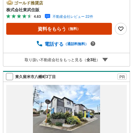
との併用不可。【営業時間 10:00～18:00】この時間帯は
ゴールド推奨店
お電話でのお問い合わせがスムーズです。住み替えをご希
株式会社東武住販
望の方は自社買取保証付売却プランがございます。お気軽
4.63
不動産会社レビュー 22件
にお問い合わせください。●狭山市駅徒歩13分●新規内外装
リフォーム●住環境良好●本下水◇当社の強みは（1）リフ
資料をもらう
（無料）
ォーム（当社でも再販事業を行っている為、お客様に最適
なプランをご提供できます。）（2）注文住宅のご紹介（提
携ハウスメーカー7社を保有しておりますので、ご予算・ご
電話する
（通話料無料）
希望に合ったプランをご紹介できます。）◇住まいに関す
る不動産情報を豊富に取り揃えております。またリフォー
取り扱い不動産会社をもっと見る（
全
3
社
）
ムの相談も承ります。◇インターネット予約で当日現地見
学が可能です（1）［室内・現地を見学する］をクリック
（2）本日～4日以内をご希望の方は「ご要望・ご質問欄」
東久留米市八幡町3丁目
PR
に希望日時をご記入ください！