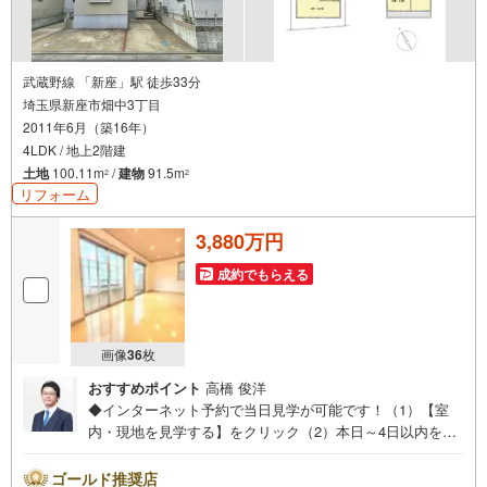
武蔵野線 「新座」駅 徒歩33分
埼玉県新座市畑中3丁目
2011年6月（築16年）
4LDK / 地上2階建
土地
100.11m
/
建物
91.5m
2
2
リフォーム
3,880万円
成約でもらえる
画像
36
枚
おすすめポイント
高橋 俊洋
◆インターネット予約で当日見学が可能です！（1）【室
内・現地を見学する】をクリック（2）本日～4日以内をご
希望の方は、「ご要望・ご質問欄」にご希望日時をご記入
ください。◆10:00～21:00はお電話でのお問い合わせがス
ゴールド推奨店