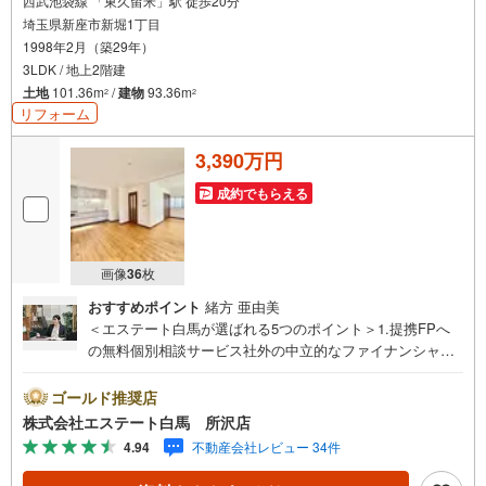
西武池袋線 「東久留米」駅 徒歩20分
埼玉県新座市新堀1丁目
1998年2月（築29年）
3LDK / 地上2階建
土地
101.36m
/
建物
93.36m
2
2
リフォーム
3,390万円
成約でもらえる
画像
36
枚
おすすめポイント
緒方 亜由美
＜エステート白馬が選ばれる5つのポイント＞1.提携FPへ
の無料個別相談サービス社外の中立的なファイナンシャル
プランナーと無料相談できます。ローン返済について保険
や学費等も含めてシミュレーションをご提案できます2.物
ゴールド推奨店
件情報が豊富所沢市を中心にたくさんの情報をご用意して
株式会社エステート白馬 所沢店
おります。インターネット広告前の物件も多数取り揃えて
4.94
不動産会社レビュー 34件
おります。お客様のご希望エリアをお申し付けください。
3.自社グループでリフォーム、新築請負所沢店の3階はリフ