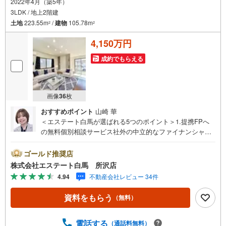
2022年4月（築5年）
3LDK / 地上2階建
土地
223.55m
/
建物
105.78m
2
2
4,150万円
成約でもらえる
画像
36
枚
おすすめポイント
山崎 華
＜エステート白馬が選ばれる5つのポイント＞1.提携FPへ
の無料個別相談サービス社外の中立的なファイナンシャル
プランナーと無料相談できます。ローン返済について保険
や学費等も含めてシミュレーションをご提案できます2.物
ゴールド推奨店
件情報が豊富所沢市を中心にたくさんの情報をご用意して
株式会社エステート白馬 所沢店
おります。インターネット広告前の物件も多数取り揃えて
4.94
不動産会社レビュー 34件
おります。お客様のご希望エリアをお申し付けください。
3.自社グループでリフォーム、新築請負所沢店の3階はリフ
資料をもらう
（無料）
ォーム、注文建築部門の相談スペースです。一級建築士を
はじめとした専門スタッフがおりますのでご見学とあわせ
て、リフォームや注文建築についてご相談頂けます4.年中
電話する
（通話料無料）