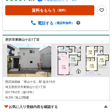
きます■未公開の物件情報をご紹介■弊社仲介にてご契約頂
くと1万円から最大10万円のご紹介料をお支払い！詳しくは
資料をもらう
（無料）
スタッフ迄 都内有数の1棟ビル大型店舗開店！■西武新宿線
『田無駅』徒歩3分の好立地！ それでもちょっとな？とい
う方はご自宅へ『無料送迎サービス』実施しております！■
電話する
（通話料無料）
チャイルドスペース、ベビーベッド、ミルク用浄水サーバ
ー、紙おむつ、アメニティ、大型個室ブース4部屋、各ブー
スモニター等完備しております！
所沢市東狭山ケ丘1丁目
西武池袋線 「狭山ケ丘」駅 徒歩10分
埼玉県所沢市東狭山ケ丘1丁目
2017年2月（築10年）
4LDK / 地上2階建
土地
122.97m
/
建物
96.05m
2
2
お気に入り登録内容を確認する
リフォーム