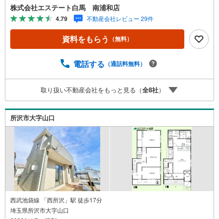
ムーズです。●新規リフォーム済み住宅●15帖超のLDKは人
株式会社エステート白馬 南浦和店
気の対面キッチンリビングイン階段●嬉しい全居室収納付き
4.79
不動産会社レビュー 29件
【Yahoo！ 不動産キャンペーン対象店舗です】 当店で物
件を成約するとPayPayボーナスをプレゼント！◆エステー
資料をもらう
（無料）
ト白馬の5大サポート◆1.FP相談サポート社外のファイナ
ンシャルプランナーと資金相談が無料2.設備保証の延長サ
ービス新築住宅は2年、中古住宅は半年の設備修理サービス
電話する
（通話料無料）
が無料で付帯3.注文住宅「白馬の家」高気密・高断熱のフ
ルオーダー住宅「白馬の家」のご提案可能4.見学時、建築
取り扱い不動産会社をもっと見る（
全
8
社
）
士同行サービス目視検査やリフォーム費用をお伝えするな
どの無料サービス5.お引渡し後もしっかりサポートCSサポ
ート室がお引渡し後のお悩みもしっかりサポートします
所沢市大字山口
西武池袋線 「西所沢」駅 徒歩17分
埼玉県所沢市大字山口