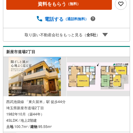
ーション●全室2面採光●都市ガス・本下水◇当社の強みは
資料をもらう
（無料）
（1）リフォーム（当社でも再販事業を行っている為、お客
様に最適なプランをご提供できます。）（2）注文住宅のご
紹介（提携ハウスメーカー7社を保有しておりますので、ご
電話する
（通話料無料）
予算・ご希望に合ったプランをご紹介できます。）◇住ま
いに関する不動産情報を豊富に取り揃えております。また
取り扱い不動産会社をもっと見る（
全
5
社
）
リフォームの相談も承ります。◇インターネット予約で当
日現地見学が可能です（1）［室内・現地を見学する］をク
リック（2）本日～4日以内をご希望の方は「ご要望・ご質
新座市道場2丁目
問欄」に希望日時をご記入ください！
西武池袋線 「東久留米」駅 徒歩44分
埼玉県新座市道場2丁目
1982年10月（築44年）
4SLDK / 地上2階建
土地
100.7m
/
建物
95.55m
2
2