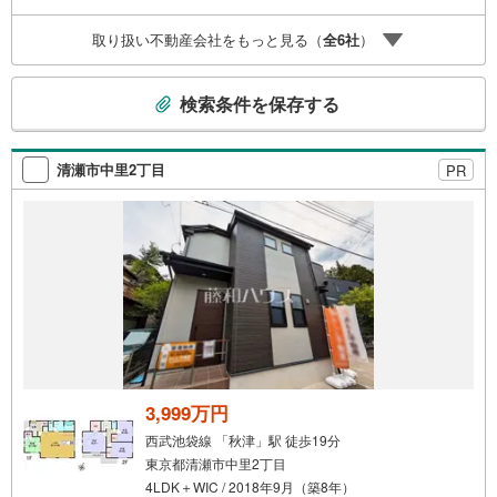
無休（年末年始除く）で営業しております営業時間 9:30
～19:00 この時間はお電話でのお問合わせがスムーズです
取り扱い不動産会社をもっと見る（
全
6
社
）
5.お子様連れでおこしくださいキッズスペース、授乳室、
オムツ替えベッド、アンパンマンジュースをご用意してお
こ
ります。ご見学ご希望の方は、右上の“室内・現地を見学す
検索条件を保存する
る（無料）をボタンからご予約ください。
の
検
索
清瀬市中里2丁目
PR
条
件
で
通
知
を
受
け
取
る
3,999万円
・
西武池袋線 「秋津」駅 徒歩19分
条
東京都清瀬市中里2丁目
件
4LDK＋WIC / 2018年9月（築8年）