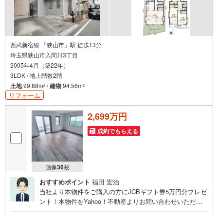
西武新宿線 「狭山市」駅 徒歩13分
埼玉県狭山市入間川3丁目
2005年4月（築22年）
3LDK / 地上階数2階
土地
99.88m
/
建物
94.56m
2
2
リフォーム
2,699万円
成約でもらえる
画像
36
枚
おすすめポイント
福田 宏治
当社より本物件をご購入の方にJCBギフト券5万円分プレゼ
ント！本物件をYahoo！不動産よりお問い合わせいただい
たお客様のみのキャンペーンです。その他のキャンペーン