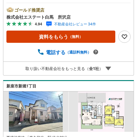
プランナーと無料相談できます。ローン返済について保険
や学費等も含めてシミュレーションをご提案できます2.物
ゴールド推奨店
件情報が豊富所沢市を中心にたくさんの情報をご用意して
株式会社エステート白馬 所沢店
おります。インターネット広告前の物件も多数取り揃えて
4.94
不動産会社レビュー 34件
おります。お客様のご希望エリアをお申し付けください。
3.自社グループでリフォーム、新築請負所沢店の3階はリフ
資料をもらう
（無料）
ォーム、注文建築部門の相談スペースです。一級建築士を
はじめとした専門スタッフがおりますのでご見学とあわせ
て、リフォームや注文建築についてご相談頂けます4.年中
電話する
（通話料無料）
無休（年末年始除く）で営業しております営業時間 9:30
～19:00 この時間はお電話でのお問合わせがスムーズです
取り扱い不動産会社をもっと見る（
全
1
社
）
5.お子様連れでおこしくださいキッズスペース、授乳室、
オムツ替えベッド、アンパンマンジュースをご用意してお
ります。ご見学ご希望の方は、右上の“室内・現地を見学す
新座市新堀1丁目
る（無料）をボタンからご予約ください。