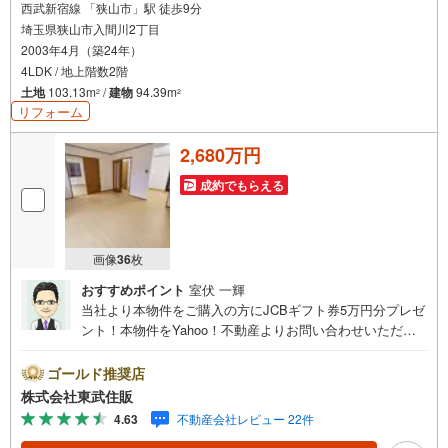
西武新宿線 「狭山市」駅 徒歩9分
埼玉県狭山市入間川2丁目
2003年4月（築24年）
4LDK / 地上階数2階
土地
103.13m
/
建物
94.39m
2
2
リフォーム
2,680万円
成約でもらえる
画像
36
枚
おすすめポイント
室伏 一輝
当社より本物件をご購入の方にJCBギフト券5万円分プレゼ
ント！本物件をYahoo！不動産よりお問い合わせいただい
たお客様のみのキャンペーンです。その他のキャンペーン
との併用不可。【営業時間 10:00～18:00】この時間帯は
ゴールド推奨店
お電話でのお問い合わせがスムーズです。住み替えをご希
株式会社東武住販
望の方は自社買取保証付売却プランがございます。お気軽
4.63
不動産会社レビュー 22件
にお問い合わせください。●狭山市駅徒歩9分●新規リノベ