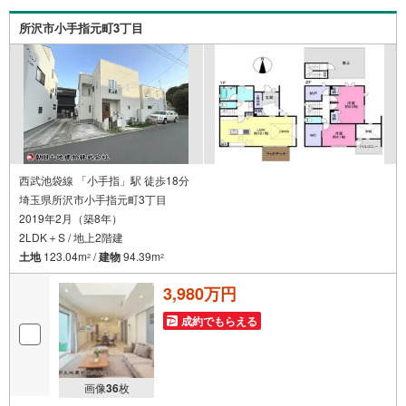
までお尋ねください。
所沢市小手指元町3丁目
西武池袋線 「小手指」駅 徒歩18分
埼玉県所沢市小手指元町3丁目
2019年2月（築8年）
2LDK＋S / 地上2階建
土地
123.04m
/
建物
94.39m
2
2
3,980万円
成約でもらえる
画像
36
枚