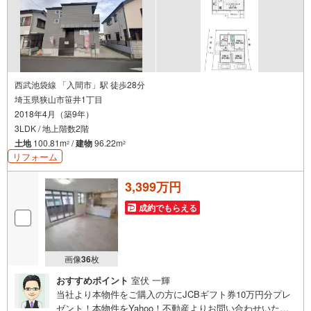
西武池袋線 「入間市」駅 徒歩28分
埼玉県狭山市笹井1丁目
2018年4月（築9年）
3LDK / 地上階数2階
土地
100.81m
/
建物
96.22m
2
2
リフォーム
3,399万円
成約でもらえる
画像
36
枚
おすすめポイント
室伏 一輝
当社より本物件をご購入の方にJCBギフト券10万円分プレ
ゼント！本物件をYahoo！不動産よりお問い合わせいただ