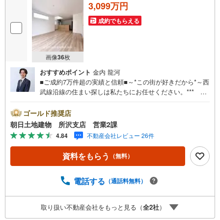
3,099万円
成約でもらえる
画像
36
枚
おすすめポイント
金内 龍河
■ご成約7万件超の実績と信頼■～*この街が好きだから*～西
武線沿線の住まい探しは私たちにお任せください。*** 住
まい、安心のおとりつぎ ***地域密着を掲げ、東京・埼
玉・神奈川に展開。豊富な取引データと現場経験をもと
ゴールド推奨店
に、お客様一人ひとりに最適なご提案を行っています。
朝日土地建物 所沢支店 営業2課
「住宅ローンが不安」「自己資金が少ないけれど購入でき
4.84
不動産会社レビュー 26件
る？」「住み替えの進め方が分からない」など、購入・売
却に関するお悩みにも有資格スタッフが丁寧に対応。資金
資料をもらう
（無料）
計画の立案から契約・お引渡しまで一貫してサポートいた
します。広告未掲載物件や最新情報も随時ご紹介可能。物
件ごとのメリット・注意点をまとめたレポートもご用意し
電話する
（通話料無料）
ております。当日のご見学手配や無料送迎にも柔軟に対
応。まずはお気軽にご相談ください。■電車でお越しのお客
取り扱い不動産会社をもっと見る（
全
2
社
）
様は、西武線「所沢駅」西口より徒歩5分■お車でお越しの
お客様は、提携駐車場がございますので弊社営業スタッフ