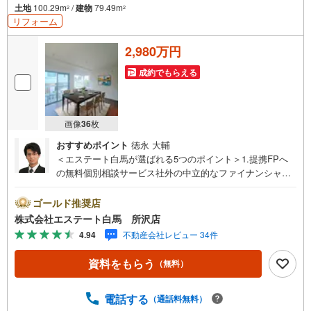
土地
100.29m
/
建物
79.49m
2
2
リフォーム
2,980万円
成約でもらえる
画像
36
枚
おすすめポイント
徳永 大輔
＜エステート白馬が選ばれる5つのポイント＞1.提携FPへ
の無料個別相談サービス社外の中立的なファイナンシャル
プランナーと無料相談できます。ローン返済について保険
や学費等も含めてシミュレーションをご提案できます2.物
ゴールド推奨店
件情報が豊富所沢市を中心にたくさんの情報をご用意して
株式会社エステート白馬 所沢店
おります。インターネット広告前の物件も多数取り揃えて
4.94
不動産会社レビュー 34件
おります。お客様のご希望エリアをお申し付けください。
3.自社グループでリフォーム、新築請負所沢店の3階はリフ
資料をもらう
（無料）
ォーム、注文建築部門の相談スペースです。一級建築士を
はじめとした専門スタッフがおりますのでご見学とあわせ
て、リフォームや注文建築についてご相談頂けます4.年中
電話する
（通話料無料）