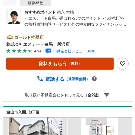
画像
36
枚
おすすめポイント
徳永 大輔
＜エステート白馬が選ばれる5つのポイント＞1.提携FPへ
の無料個別相談サービス社外の中立的なファイナンシャル
プランナーと無料相談できます。ローン返済について保険
や学費等も含めてシミュレーションをご提案できます2.物
ゴールド推奨店
件情報が豊富所沢市を中心にたくさんの情報をご用意して
株式会社エステート白馬 所沢店
おります。インターネット広告前の物件も多数取り揃えて
4.94
不動産会社レビュー 34件
おります。お客様のご希望エリアをお申し付けください。
3.自社グループでリフォーム、新築請負所沢店の3階はリフ
資料をもらう
（無料）
ォーム、注文建築部門の相談スペースです。一級建築士を
はじめとした専門スタッフがおりますのでご見学とあわせ
て、リフォームや注文建築についてご相談頂けます4.年中
電話する
（通話料無料）
無休（年末年始除く）で営業しております営業時間 9:30
～19:00 この時間はお電話でのお問合わせがスムーズです
取り扱い不動産会社をもっと見る（
全
2
社
）
5.お子様連れでおこしくださいキッズスペース、授乳室、
オムツ替えベッド、アンパンマンジュースをご用意してお
ります。ご見学ご希望の方は、右上の“室内・現地を見学す
狭山市入間川3丁目
る（無料）をボタンからご予約ください。