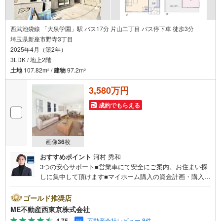
西武池袋線 「大泉学園」駅 バス17分 片山二丁目 バス停下車 徒歩3分
埼玉県新座市野寺3丁目
2025年4月（築2年）
3LDK / 地上2階
土地
107.82m
/
建物
97.2m
2
2
3,580万円
成約でもらえる
画像
36
枚
おすすめポイント
河村 秀和
3つの安心サポート■営業車にて安全にご案内。お住まい探
しに集中して頂けます■マイホーム購入の資金計画・購入か
ら老後までの人生設計を実施、暮らしに安心を提案します■
どんなに信用のある建築会社でもご自分の目で確認するこ
ゴールド推奨店
とは重要ですよね。特殊機材を使用し物件状態を調査致し
ME不動産西東京株式会社
ますご来店特典■FP相談キャッシュフローの作成無料でで
4.75
不動産会社レビュー 8件