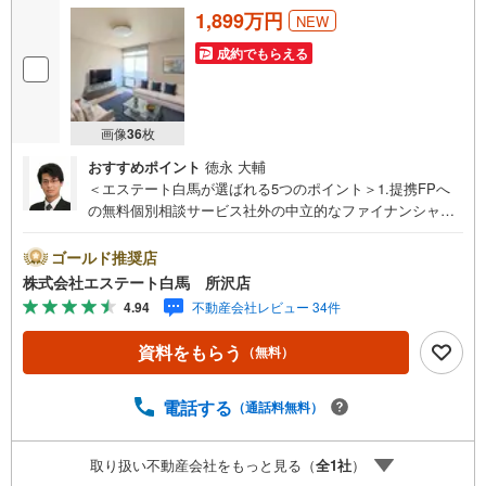
1,899万円
NEW
成約でもらえる
画像
36
枚
おすすめポイント
徳永 大輔
＜エステート白馬が選ばれる5つのポイント＞1.提携FPへ
の無料個別相談サービス社外の中立的なファイナンシャル
プランナーと無料相談できます。ローン返済について保険
や学費等も含めてシミュレーションをご提案できます2.物
ゴールド推奨店
件情報が豊富所沢市を中心にたくさんの情報をご用意して
株式会社エステート白馬 所沢店
おります。インターネット広告前の物件も多数取り揃えて
4.94
不動産会社レビュー 34件
おります。お客様のご希望エリアをお申し付けください。
3.自社グループでリフォーム、新築請負所沢店の3階はリフ
資料をもらう
（無料）
ォーム、注文建築部門の相談スペースです。一級建築士を
はじめとした専門スタッフがおりますのでご見学とあわせ
て、リフォームや注文建築についてご相談頂けます4.年中
電話する
（通話料無料）
無休（年末年始除く）で営業しております営業時間 9:30
～19:00 この時間はお電話でのお問合わせがスムーズです
取り扱い不動産会社をもっと見る（
全
1
社
）
5.お子様連れでおこしくださいキッズスペース、授乳室、