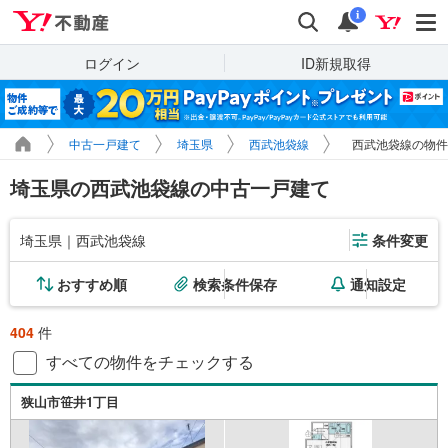
Yahoo!不動産
検索
通知
i
ログイン
ID新規取得
中古一戸建て
埼玉県
西武池袋線
西武池袋線の物件
埼玉県の西武池袋線の中古一戸建て
埼玉県｜西武池袋線
条件変更
おすすめ順
検索条件保存
通知設定
404
件
すべての物件をチェックする
狭山市笹井1丁目