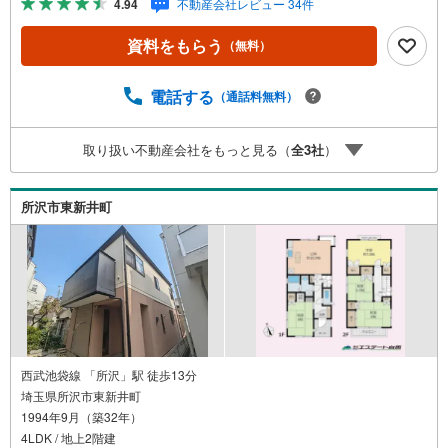
4.94
不動産会社レビュー 34件
中心にたくさんの情報をご用意しております。インターネ
ット広告前の物件も多数取り揃えております。お客様のご
資料をもらう
（無料）
希望エリアをお申し付けください。3.自社グループでリフ
ォーム、新築請負所沢店の3階はリフォーム、注文建築部門
の相談スペースです。一級建築士をはじめとした専門スタ
電話する
（通話料無料）
ッフがおりますのでご見学とあわせて、リフォームや注文
建築についてご相談頂けます4.年中無休（年末年始除く）
取り扱い不動産会社をもっと見る（
全
3
社
）
で営業しております営業時間 9:30～19:00 この時間はお
電話でのお問合わせがスムーズです5.お子様連れでおこし
くださいキッズスペース、授乳室、オムツ替えベッド、ア
所沢市東新井町
ンパンマンジュースをご用意しております。
西武池袋線 「所沢」駅 徒歩13分
埼玉県所沢市東新井町
1994年9月（築32年）
4LDK / 地上2階建