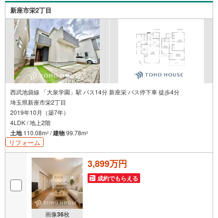
新座市栄2丁目
西武池袋線 「大泉学園」駅 バス14分 新座栄 バス停下車 徒歩4分
埼玉県新座市栄2丁目
2019年10月（築7年）
4LDK / 地上2階
土地
110.08m
/
建物
99.78m
2
2
リフォーム
3,899万円
成約でもらえる
画像
36
枚