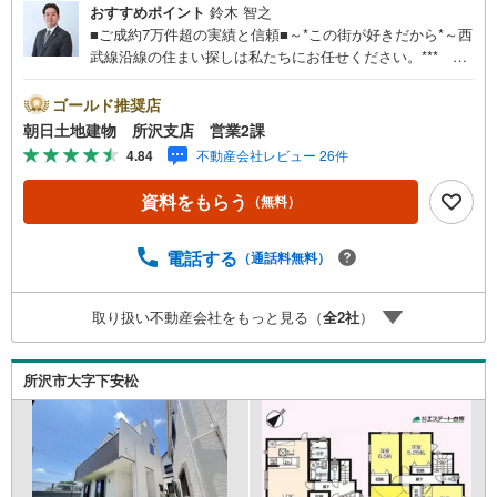
おすすめポイント
鈴木 智之
■ご成約7万件超の実績と信頼■～*この街が好きだから*～西
武線沿線の住まい探しは私たちにお任せください。*** 住
まい、安心のおとりつぎ ***地域密着を掲げ、東京・埼
玉・神奈川に展開。豊富な取引データと現場経験をもと
ゴールド推奨店
に、お客様一人ひとりに最適なご提案を行っています。
朝日土地建物 所沢支店 営業2課
「住宅ローンが不安」「自己資金が少ないけれど購入でき
4.84
不動産会社レビュー 26件
る？」「住み替えの進め方が分からない」など、購入・売
却に関するお悩みにも有資格スタッフが丁寧に対応。資金
資料をもらう
（無料）
計画の立案から契約・お引渡しまで一貫してサポートいた
します。広告未掲載物件や最新情報も随時ご紹介可能。物
件ごとのメリット・注意点をまとめたレポートもご用意し
電話する
（通話料無料）
ております。当日のご見学手配や無料送迎にも柔軟に対
応。まずはお気軽にご相談ください。■電車でお越しのお客
取り扱い不動産会社をもっと見る（
全
2
社
）
様は、西武線「所沢駅」西口より徒歩5分■お車でお越しの
お客様は、提携駐車場がございますので弊社営業スタッフ
までお尋ねください。
所沢市大字下安松