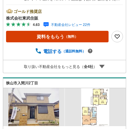
いたお客様のみのキャンペーンです。その他のキャンペー
ンとの併用不可。【営業時間 10:00～18:00】この時間帯
ゴールド推奨店
はお電話でのお問い合わせがスムーズです。住み替えをご
株式会社東武住販
希望の方は自社買取保証付売却プランがございます。お気
4.63
不動産会社レビュー 22件
軽にお問い合わせください。●内装リフォーム●カースぺー
ス2台可（車種による）●オール電化●住環境良好◇当社の
資料をもらう
（無料）
強みは（1）リフォーム（当社でも再販事業を行っている
為、お客様に最適なプランをご提供できます。）（2）注文
住宅のご紹介（提携ハウスメーカー7社を保有しております
電話する
（通話料無料）
ので、ご予算・ご希望に合ったプランをご紹介できま
す。）◇ふじみ野市、川越市、富士見市周辺に限らず東武
取り扱い不動産会社をもっと見る（
全
4
社
）
東上線・川越線・越生線全域の売買情報など、住まいに関
する不動産情報を豊富に取り揃えております。またリフォ
ームの相談も承ります。不動産情報をお探しなら、東武住
狭山市入間川2丁目
販までお気軽にお問合せください。