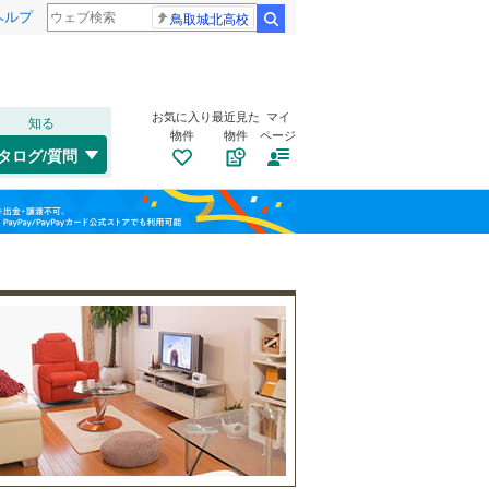
ヘルプ
鳥取城北高校
検索
お気に入り
最近見た
マイ
知る
物件
物件
ページ
高崎線
(
0
)
タログ/質問
武蔵野線
(
0
)
大宮区
大字木曽根
(
3
)
(
1
)
福島
桜区
大字南後谷
(
5
)
(
1
)
埼京線
(
0
)
栃木
群馬
山梨
緑区
(
11
)
山形新幹線
(
0
)
トイレ２か所
（
2
）
太陽光発電システム
（
0
）
川口市
(
41
)
所沢市
(
41
)
和歌山
つくばエクスプレス
(
5
)
本庄市
(
33
)
東武野田線
(
0
)