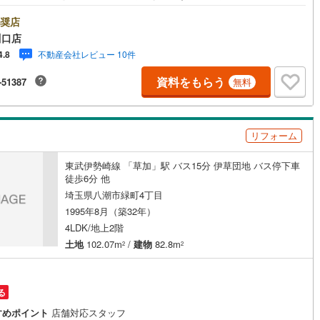
ご相談ください。【営業時間 10:00～19:00 火曜・水曜（祝日の場合
川町
(
9
)
比企郡川島町
(
12
)
業いたします）】「資料請求」「内覧」のお問い合わせは上記時間内です
奨店
ムーズにご対応が可能です。スタッフ一同お客様のお問合せをお待ちして
川口店
山町
(
9
)
比企郡ときがわ町
(
2
)
ます。【住宅ローン相談会】開催中無理のない住宅ローンの試算やご購入
不動産会社レビュー 10件
4.8
ッチン
（
0
）
対面キッチン
（
1
）
にかかる諸費用の概算も行っております。しっかりとした資金計画のアド
野町
(
0
)
秩父郡長瀞町
(
0
)
スをさせて頂きますので、お気軽にご相談ください。お客様第一主義をモ
資料をもらう
-51387
無料
-にお引越しをしてからも安心して住んでいただけるよう、末永く誠実に努
秩父村
(
0
)
児玉郡美里町
(
0
)
契約、入居関連など
せて頂きます。住宅情報館にお越し頂けたら、物件のご紹介だけではな
お住まいの疑問、不安、お家の事ならなんでもご相談いただけます。お客
里町
(
10
)
大里郡寄居町
(
18
)
能
（
1
）
要望をお伺いしながら誠心誠意、全力でサポートさせて頂きます。お客様
リフォーム
一人に合わせたライフプランのご提案をさせていただきます。お気軽にご
杉戸町
(
20
)
北葛飾郡松伏町
(
12
)
ください。
東武伊勢崎線 「草加」駅 バス15分 伊草団地 バス停下車
徒歩6分 他
機あり
（
2
）
埼玉県八潮市緑町4丁目
1995年8月（築32年）
4LDK/地上2階
土地
102.07m
/
建物
82.8m
2
2
インクローゼット
床下収納
（
1
）
る
庭
すめポイント
店舗対応スタッフ