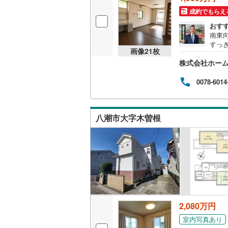
成約でもらえ
おす
南東
すっ
画像
21
枚
てい
株式会社ホー
東向
スあ
ごし
0078-6014
19分
八潮市大字木曽根
2,080万円
室内写真あり