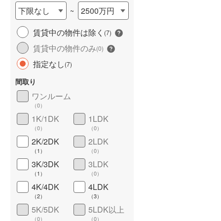
下限なし
2500万円
~
賃貸中の物件は除く
(
7
)
賃貸中の物件のみ
(
0
)
長期優良住宅
（
0
）
指定なし
(
7
)
間取り
ワンルーム
（
0
）
1K/1DK
1LDK
（
0
）
（
0
）
詳しく見る
2K/2DK
2LDK
（
1
）
（
0
）
3K/3DK
3LDK
（
1
）
（
0
）
4K/4DK
4LDK
（
2
）
（
3
）
5K/5DK
5LDK以上
（
0
）
（
0
）