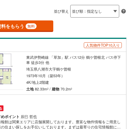
島根
岡山
広島
山口
(
54
)
春日部市
(
63
)
線
（
(
0
0
)
）
バリアフリー住宅
東武越生線
(
0
)
（
0
）
並び替え
7
)
鴻巣市
(
47
)
香川
愛媛
高知
線
(
0
)
西武新宿線
(
0
)
け
（
0
）
平屋・1階建て
（
0
）
保存した条件を見る
6
)
草加市
(
17
)
資料をもらう
無料
線
(
0
)
埼玉高速鉄道
(
0
)
ルーム（納戸）
（
1
）
佐賀
長崎
熊本
大分
戸田市
(
2
)
人気物件TOP10入り
2
)
志木市
(
12
)
駅が始発駅
（
0
）
海まで2km以内
（
0
）
1
)
桶川市
(
21
)
東武伊勢崎線 「草加」駅 バス12分 鶴ケ曽根北 バス停下
この条件で検索する
この条件で検索する
この条件で検索する
この条件で検索する
この条件で検索する
この条件で検索する
市区町村以下を選択
市区町村を選択す
駅を選択する
車 徒歩3分 他
4
)
八潮市
(
7
)
埼玉県八潮市大字鶴ケ曽根
建ち方、日当たり
1973年10月（築53年）
1
)
蓮田市
(
18
)
4K/地上2階建
以上
（
2
）
角地
（
1
）
土地
82.33m
/
建物
70.2m
2
2
1
)
鶴ヶ島市
(
30
)
3
）
)
ふじみ野市
(
30
)
る
伊奈町
(
11
)
入間郡三芳町
(
7
)
すめポイント
辰巳 哲也
ダイニング15畳以上
情報館は関東エリアに店舗展開しております。豊富な物件情報をご用意し
生町
(
13
)
比企郡滑川町
(
12
)
様の住まい探しをお手伝いしております。まずは最寄りの住宅情報館にお