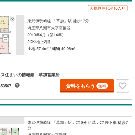
人気物件TOP10入り
東武伊勢崎線 「草加」駅 徒歩17分
埼玉県八潮市大字南後谷
2013年4月（築14年）
2DK/地上2階
土地
57.4m
/
建物
40.98m
2
2
ラス住まいの情報館 草加営業所
資料をもらう
-53567
無料
東武伊勢崎線 「草加」駅 バス9分 伊草 バス停下車 徒歩7
分
埼玉県八潮市大字新町