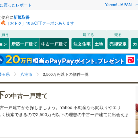
Yahoo! JAPAN
際に買ったレポート
と便利に
新規取得
［おトク］10％OFFクーポンあります
検索条件を保存しました
買う
建てる
売る
0
)
川越線
(
0
)
リノベーション
ョン
新築一戸建て
中古一戸建て
注文住宅
土地
売却査定
カ
この検索条件の新着物件通知は、
マイページ
から設定できます。
ライン（宇都宮～逗子）
湘南新宿ライン（前橋～小田原）
ション・リフォーム
築古・築30年以上
（
5
）
(
1
)
北区
大字大曽根
(
2
)
(
1
)
岩手
宮城
秋田
山形
(
0
)
6
(
1
)
)
中央区
大字鶴ケ曽根
(
1
)
(
1
)
京浜東北線
(
0
)
埼玉県、八潮市、2,500万円
神奈川
埼玉
千葉
茨城
埼玉県
八潮市
2,500万円以下の物件一覧
)
南区
(
4
)
線
(
0
)
上越新幹線
(
0
)
5
0
）
)
オール電化
（
0
）
長野
富山
石川
福井
下
線
(
0
)
北陸新幹線
(
0
)
の中古一戸建て
検索条件を保存する
台以上
（
2
）
ビルトインガレージ
（
0
）
閉じる
閉じる
お気に入りリストを見る
お気に入りリストを見る
閉じる
閉じる
7
)
熊谷市
(
90
)
岐阜
静岡
三重
中古一戸建てから探しましょう。Yahoo!不動産なら間取りやエリ
ロ有楽町線
(
0
)
東京メトロ副都心線
(
0
)
タ付インターホン
防犯カメラ
（
0
）
マイページ
く検索できるので2,500万円以下の理想の中古一戸建てに出会えま
4
)
秩父市
(
1
)
兵庫
京都
滋賀
奈良
0
)
埼玉新都市交通伊奈線
(
0
)
3
)
加須市
(
54
)
全体
崎線
(
4
)
東武日光線
(
0
)