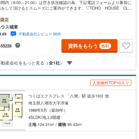
間内（9:00～21:00）は空き状況確認の為、下記電話フォームより事前に
ッキあり
（
0
）
をして頂けるとスムーズにご案内ができます。▽TOHO HOUSE CLU
現時点の未来カレンダーの作成▽ご購入後もお客様の人生のパートナーとし
しの「安心」を守り続けます。【Yahoo！ 不動産キャンペーン対象店
奨店
施工・品質・工法関連
店で物件を成約するとPayPayボーナスライトがもらえる「Yahoo！ 不動
ハウス城東
物件ご成約キャンペーン」の対象になります。「資料をもらう」「見学予約
震、制震構造
住宅性能評価付き
（
0
）
不動産会社レビュー 66件
4.69
」ボタンからお問い合わせください。※必ずYahoo！ JAPAN IDでログイ
ください。※PayPayボーナスライトは出金と譲渡はできません。ご案
資料をもらう
-55228
無料
詳細な資料のご請求はお気軽にどうぞ♪お電話でのお問い合わせも常時受け
ております！■頭金0円からのご購入可能です■（諸費用もOK）お気軽にお
応
合わせください。
不動産会社をもっと見る（
全
1
社
）
ン内見(相談)可
（
1
）
IT重説可
（
1
）
人気物件TOP10入り
ン対応とは？
つくばエクスプレス 「八潮」駅 徒歩19分 他
埼玉県八潮市大字浮塚
1988年5月（築39年）
4SLDK/地上2階建
土地
124.31m
/
建物
95.43m
2
2