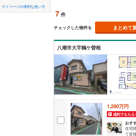
中国
鳥取
東松山市
マイページの便利な使い方
吹き抜け
東武東上
7
件
羽生市
(
1
四国
徳島
西武秩父
二世帯向
上尾市
(
4
まとめて
チェックした物件を
西武山口
サービス
九州・沖縄
福岡
蕨市
(
1
)
八潮市大字鶴ケ曽根
立地
朝霞市
(
1
最寄りの
新座市
(
3
0
0
0
0
0
0
該当物件
該当物件
該当物件
該当物件
該当物件
該当物件
件
件
件
件
件
件
北本市
(
1
配置、向き、
三郷市
(
1
前道6m
幸手市
(
2
平坦地
（
1,280万円
吉川市
(
1
LD
成約でもらえ
北足立郡
おす
リビング
住宅
入間郡越
（
0
）
て皆