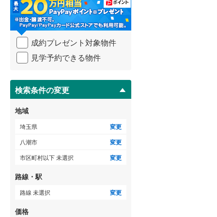
・
比企郡吉見町
(
14
)
条
件
秩父郡横瀬町
(
0
)
を
成約プレゼント対象物件
マ
秩父郡小鹿野町
(
2
)
イ
見学予約できる物件
ペ
児玉郡神川町
(
5
)
ー
ジ
南埼玉郡宮代町
(
7
)
に
検索条件の変更
保
存
地域
す
る
埼玉県
変更
八潮市
変更
市区町村以下 未選択
変更
路線・駅
路線 未選択
変更
価格