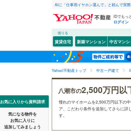
AIに「仕事用イヤホン選んで」と頼んで実
IDでもっ
ログイン
借りる
北海道
JR
北海道
東北本線
(
こだわり条件
リフォーム、
賃貸住宅
新築マンション
中古マンシ
湘南新宿
リノベー
さいたま市
西区
大字浮塚
(
8
)
東北
青森
(
0
)
（
1
）
見沼区
大字新町
(
1
八高線
(
0
)
関東
東京
Yahoo!不動産トップ
中古一戸建て
設備
浦和区
緑町
(
1
(
)
5
東北新幹
岩槻区
床暖房
(
（
2
信越・北陸
新潟
2,500万円以
秋田新幹
八潮市の
駐車場2
埼玉県のそのほ
川越市
(
8
東海
愛知
お気に入りから資料請求
憧れのマイホームを2,500万円以下の
地下鉄
東京メト
ＴＶモニ
かの地域
ア、こだわり条件を追加してさらに詳し
行田市
(
3
気になる物件を
（
1
）
す。
近畿
大阪
私鉄・その他
秩父鉄道
(
お気に入りに
飯能市
(
5
追加してみましょう
間取り、居室
東武伊勢