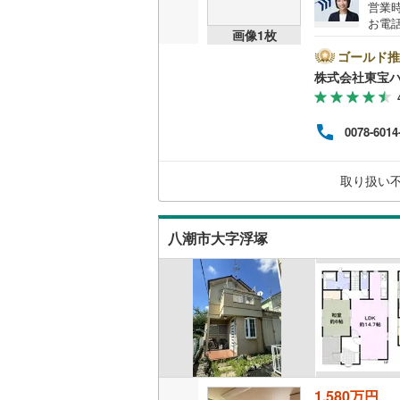
営業時
ウッドデ
お電話
画像
1
枚
B▽
て暮ら
ゴールド推
構造・規模・
舗】当
株式会社東宝
産 
耐震、免
をする
ンして
（
1
）
0078-6014
内・
付け
オンライン対
問い
取り扱い
オンライ
八潮市大字浮塚
オンライ
1,580万円