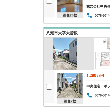
株式会社中央住
画像
26
枚
0078-6014
八潮市大字大曽根
1,280万円
中央住宅 ポ
0078-6014
画像
7
枚