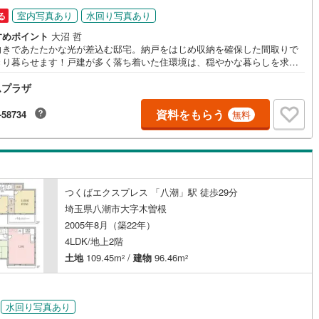
室内写真あり
水回り写真あり
る
すめポイント
大沼 哲
向きであたたかな光が差込む邸宅。納戸をはじめ収納を確保した間取りで
きり暮らせます！戸建が多く落ち着いた住環境は、穏やかな暮らしを求め
る方におすすめです。お気軽にお問い合わせください。～PICK UP～■南
ムプラザ
き！窓が多くあたたかな陽光と心地よい風が通り抜ける住まい■駐車スペー
り！幹線道路にでやすい立地■閑静な住宅地で、ゆったりとした毎日をお過
いただけます■都心へのアクセス良好！つくばエクスプレス「八潮」駅徒歩
資料をもらう
-58734
無料
つくばエクスプレス 「八潮」駅 徒歩29分
埼玉県八潮市大字木曽根
2005年8月（築22年）
4LDK/地上2階
土地
109.45m
/
建物
96.46m
2
2
水回り写真あり