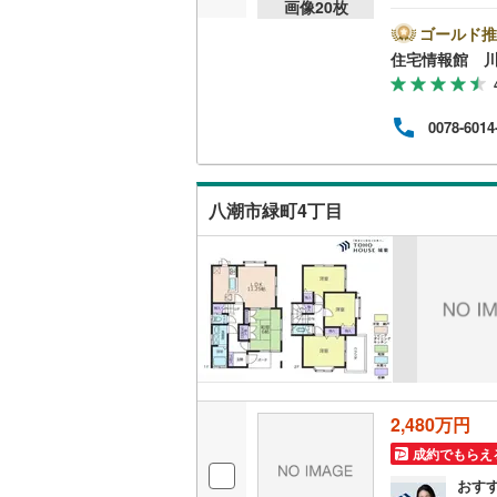
画像
20
枚
気軽に
比企郡小
は営
ゴールド推
キッチン
とス
住宅情報館 
比企郡鳩
おり
独立型キ
の際
秩父郡皆
バイ
0078-6014
ット
秩父郡東
販売、価格、
めさ
く、
児玉郡上
即入居可
様の
八潮市緑町4丁目
一人
北葛飾郡
相談
浴室
浴室乾燥
収納
ウォーク
（
0
）
2,480万円
成約でもらえ
バルコニー、
おす