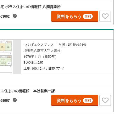
宅 ポラス住まいの情報館 八潮営業所
資料をもらう
-53662
無料
つくばエクスプレス 「八潮」駅 徒歩24分
埼玉県八潮市大字大曽根
1976年11月（築50年）
3DK/地上2階
土地
100.12m
/
建物
77m
2
2
ラス住まいの情報館 本社営業一課
資料をもらう
-58667
無料