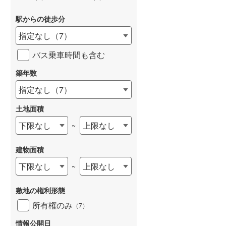
駅からの徒歩分
指定なし
（
7
）
バス乗車時間も含む
築年数
指定なし
（
7
）
土地面積
下限なし
上限なし
~
建物面積
下限なし
上限なし
~
敷地の権利形態
所有権のみ
（
7
）
情報公開日