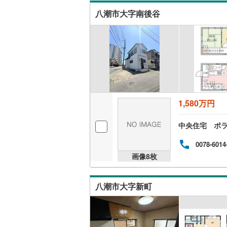
八潮市大字南後谷
1,580万円
中央住宅 ポ
0078-6014
画像
8
枚
八潮市大字新町