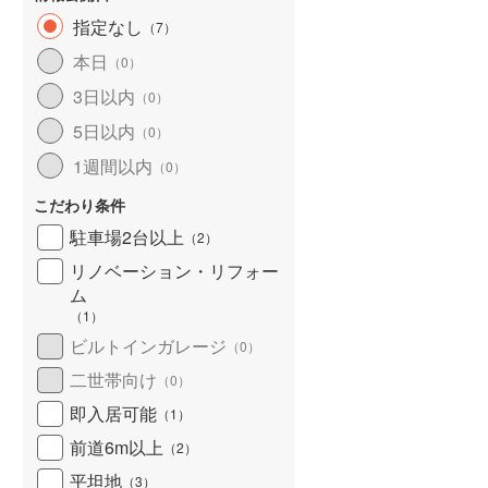
指定なし
（
7
）
本日
（
0
）
3日以内
（
0
）
5日以内
（
0
）
1週間以内
（
0
）
こだわり条件
駐車場2台以上
（
2
）
リノベーション・リフォー
ム
（
1
）
ビルトインガレージ
（
0
）
二世帯向け
（
0
）
即入居可能
（
1
）
前道6m以上
（
2
）
平坦地
（
3
）