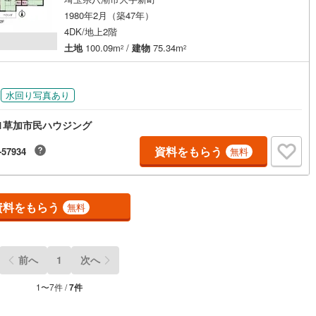
1980年2月（築47年）
4DK/地上2階
土地
100.09m
/
建物
75.34m
2
2
水回り写真あり
1草加市民ハウジング
資料をもらう
-57934
無料
資料をもらう
無料
前へ
1
次へ
1
〜
7
件 /
7
件