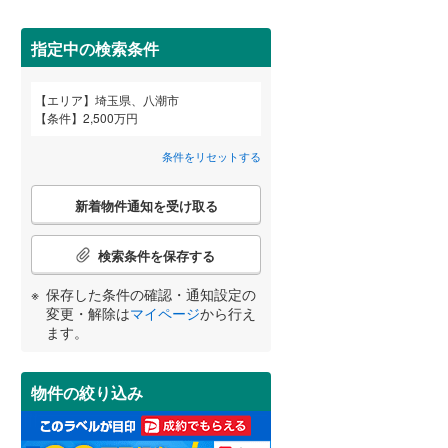
狭山市
(
56
)
間取り変更可能
西武池袋線
(
0
)
（
0
）
深谷市
(
29
)
指定中の検索条件
西武狭山線
(
0
)
3階建て以上
（
0
）
越谷市
(
41
)
エリア
埼玉県、八潮市
宮崎
鹿児島
沖縄
条件
2,500万円
入間市
(
47
)
条件をリセットする
和光市
(
1
)
こ
小学校まで1km以内
（
2
）
久喜市
(
63
)
新着物件通知を受け取る
の
する
る
条件をリセットする
条件をリセットする
条件をリセットする
条件をリセットする
条件をリセットする
条件をリセットする
検
富士見市
(
41
)
索
検索条件を保存する
条
坂戸市
(
48
)
南道路
（
0
）
件
保存した条件の確認・通知設定の
で
日高市
(
35
)
変更・解除は
マイページ
から行え
通
ます。
知
白岡市
(
21
)
を
受
入間郡毛呂山町
(
28
)
物件の絞り込み
け
取
比企郡嵐山町
(
8
)
る