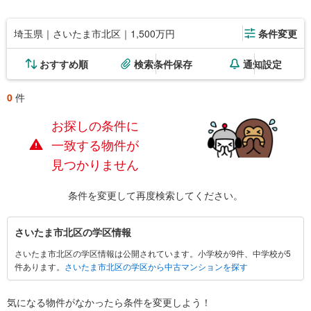
埼玉県｜さいたま市北区｜1,500万円
条件変更
おすすめ順
検索条件保存
通知設定
0
件
お探しの条件に
一致する物件が
見つかりません
条件を変更して再度検索してください。
さ
さいたま市北区の学区情報
い
さいたま市北区の学区情報は公開されています。小学校が9件、中学校が5
た
件あります。
さいたま市北区の学区から中古マンションを探す
ま
市
北
気になる物件がなかったら
条件を変更しよう！