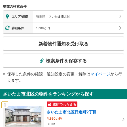
区
現在の検索条件
に
関
埼玉県｜さいたま市北区
エリア/路線
す
る
1,500万円
詳細条件
情
こ
報
新着物件通知を受け取る
の
検
索
検索条件を保存する
条
件
保存した条件の確認・通知設定の変更・解除は
マイページ
から行
で
えます。
通
知
さいたま市北区の物件をランキングから探す
を
受
1
成約でもらえる
け
さいたま市北区日進町2丁目
取
4,980万円
る
3LDK
・