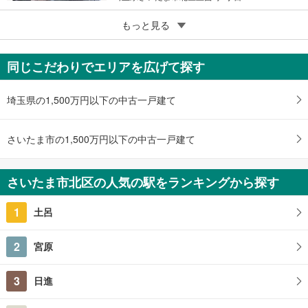
5
もっと見る
成約でもらえる
さいたま市北区宮原町2丁目
6,700万円
同じこだわりでエリアを広げて探す
6SLDK
212.1m
2
埼玉県さいたま市北区宮原町2丁目
埼玉県の1,500万円以下の中古一戸建て
さいたま市の1,500万円以下の中古一戸建て
さいたま市北区の人気の駅をランキングから探す
1
土呂
2
宮原
3
日進