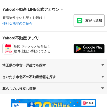
Yahoo!不動産 LINE公式アカウント
新着物件をいち早くお届け！
友だち追加
便利な機能のご紹介
Yahoo!不動産 アプリ
地図でサクッと物件探し
物件比較が手軽にできる
埼玉県の中古一戸建てを探す
さいたま市北区の不動産情報を探す
路線・駅から探す
地域から探す
暮らしのお役立ち情報
不動産・住宅
賃貸住宅
通勤・通学時間から探す
地図から探す
マンションカタログ
教えて！住まいの先生
新築マンション
中古マンション