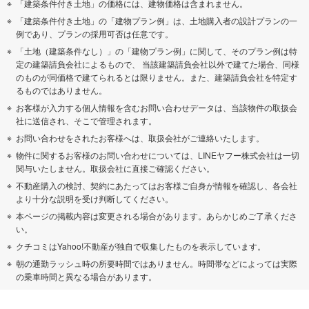
「建築条件付き土地」の価格には、建物価格は含まれません。
「建築条件付き土地」の「建物プラン例」は、土地購入者の設計プランの一
例であり、プランの採用可否は任意です。
「土地（建築条件なし）」の「建物プラン例」に関して、そのプラン例は特
定の建築請負会社によるもので、 当該建築請負会社以外で建てた場合、同様
のものが同価格で建てられるとは限りません。また、建築請負会社を特定す
るものではありません。
お客様が入力する個人情報を含むお問い合わせデータは、当該物件の取扱会
社に送信され、そこで管理されます。
お問い合わせをされたお客様へは、取扱会社がご連絡いたします。
物件に関するお客様のお問い合わせについては、LINEヤフー株式会社は一切
関与いたしません。取扱会社に直接ご確認ください。
不動産購入の検討、契約にあたってはお客様ご自身が情報を確認し、各会社
より十分な説明を受け判断してください。
本ページの掲載内容は変更される場合があります。あらかじめご了承くださ
い。
クチコミはYahoo!不動産が独自で収集したものを表示しています。
朝の通勤ラッシュ時の所要時間ではありません。時間帯などによっては実際
の乗車時間と異なる場合があります。