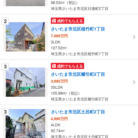
98.53m
（登記）
2
条
埼玉県さいたま市北区日進町2丁目
件
を
2
成約でもらえる
マ
さいたま市北区植竹町1丁目
イ
7,480万円
ペ
3LDK
ー
127.52m
2
埼玉県さいたま市北区植竹町1丁目
ジ
に
3
成約でもらえる
保
さいたま市北区櫛引町2丁目
存
す
3,880万円
3SLDK
る
105.98m
（登記）
2
埼玉県さいたま市北区櫛引町2丁目
3
さいたま市北区土呂町2丁目
4,990万円
4LDK
92.74m
2
埼玉県さいたま市北区土呂町2丁目