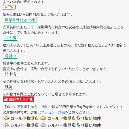
あった場合に表示されます。
NEW
情報公開日が7日以内の場合に表示されます。
建築条件付き土地
売買契約にあたって一定期間内に特定の建設会社と建築請負契約を結ぶことを
条件にしている土地に表示されます。
未入居
建築工事完了日から1年以上経過したものの、まだ誰も住んだことがない住宅に
表示されます。
賃貸中
賃貸中の物件に表示されます。
賃貸中の物件は、原則ご自身でお住まいいただくことができません。
請求済
その物件が資料請求・お問い合わせ済みの場合に表示されます。
既読
その物件を既にご覧になっている場合に表示されます。
成約でもらえる
【Yahoo!不動産】物件ご成約で最大20万円相当PayPayポイントプレゼント！
の対象物件です。詳細は
プレゼント詳細
をご覧ください。
ゴールド推奨店
ゴールド推奨店 取り扱い物件
シルバー推奨店
シルバー推奨店 取り扱い物件