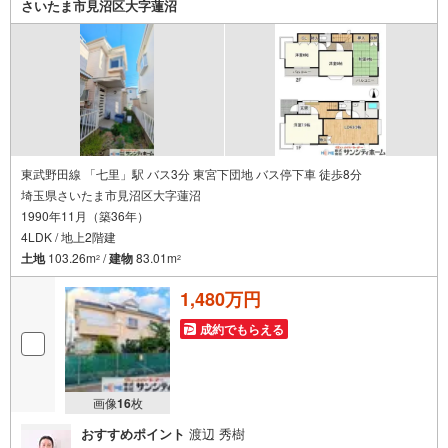
さいたま市見沼区大字蓮沼
東武野田線 「七里」駅 バス3分 東宮下団地 バス停下車 徒歩8分
埼玉県さいたま市見沼区大字蓮沼
1990年11月（築36年）
4LDK / 地上2階建
土地
103.26m
/
建物
83.01m
2
2
1,480万円
成約でもらえる
画像
16
枚
おすすめポイント
渡辺 秀樹