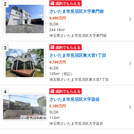
2
成約でもらえる
件
を
さいたま市見沼区大字東門前
マ
9,490万円
イ
3LDK
244.16m
ペ
2
埼玉県さいたま市見沼区大字東門前
ー
ジ
3
成約でもらえる
に
さいたま市見沼区東大宮1丁目
保
8,780万円
存
4LDK
す
125m
（登記）
2
る
埼玉県さいたま市見沼区東大宮1丁目
4
成約でもらえる
さいたま市見沼区大字染谷
2,180万円
5LDK
113m
2
埼玉県さいたま市見沼区大字染谷