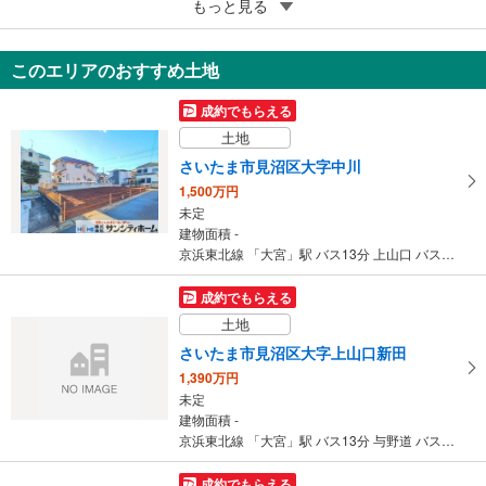
5
もっと見る
成約でもらえる
さいたま市見沼区大字南中丸
3,299万円
このエリアのおすすめ土地
4LDK
95.21m
（登記）
2
成約でもらえる
埼玉県さいたま市見沼区大字南中丸
土地
さいたま市見沼区大字中川
1,500万円
未定
建物面積 -
京浜東北線 「大宮」駅 バス13分 上山口 バス停下車 徒歩5分
成約でもらえる
土地
さいたま市見沼区大字上山口新田
1,390万円
未定
建物面積 -
京浜東北線 「大宮」駅 バス13分 与野道 バス停下車 徒歩9分
成約でもらえる