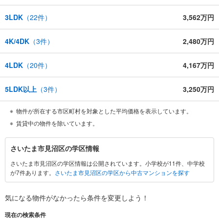
3LDK
（
22
件）
3,562万円
4K/4DK
（
3
件）
2,480万円
4LDK
（
20
件）
4,167万円
5LDK以上
（
3
件）
3,250万円
物件が所在する市区町村を対象とした平均価格を表示しています。
賃貸中の物件を除いています。
さ
さいたま市見沼区の学区情報
い
さいたま市見沼区の学区情報は公開されています。小学校が11件、中学校
た
が7件あります。
さいたま市見沼区の学区から中古マンションを探す
ま
市
見
気になる物件がなかったら
条件を変更しよう！
沼
現在の検索条件
区