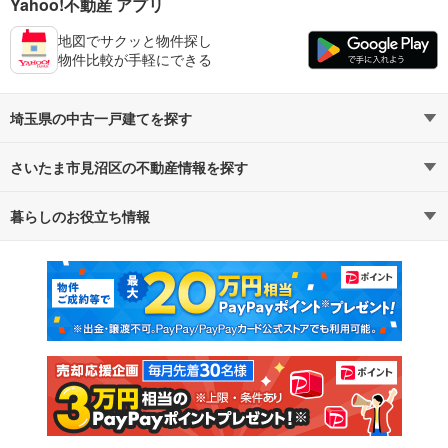
Yahoo!不動産 アプリ
地図でサクッと物件探し
物件比較が手軽にできる
埼玉県の中古一戸建てを探す
さいたま市見沼区の不動産情報を探す
路線・駅から探す
地域から探す
暮らしのお役立ち情報
不動産・住宅
賃貸住宅
通勤・通学時間から探す
地図から探す
マンションカタログ
教えて！住まいの先生
新築マンション
中古マンション
新築一戸建て
中古一戸建て
注文住宅
土地
売却査定