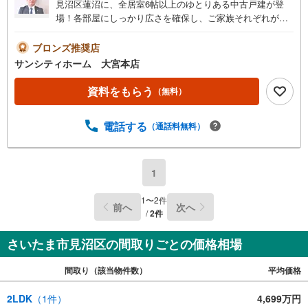
見沼区蓮沼に、全居室6帖以上のゆとりある中古戸建が登
場！各部屋にしっかり広さを確保し、ご家族それぞれが快
適に過ごせる間取りです。2階には6帖の和室を配置し、客
間やくつろぎ空間としても活用可能。バルコニーは2ヶ所あ
ブロンズ推奨店
り、洗濯物や布団干しにも便利です。さらに小学校が近
サンシティホーム 大宮本店
く、お子様の通学も安心。落ち着いた住環境と利便性を兼
ね備えた、子育て世帯に嬉しい住まいです。＜こんな方に
資料をもらう
（無料）
おすすめ＞・お子様の通学距離を重視したい子育て世帯・
各部屋にゆとりある広さを求めるご家族・在宅ワークや趣
電話する
（通話料無料）
味部屋を確保したい方・和室のある落ち着いた空間が好き
な方・洗濯・家事動線を重視したい方不動産のことならサ
ンシティホーム大宮本店まで。皆様のご来店お待ちしてお
ります！是非一度お気軽にお問合わせください。 無料相談
1
会受付中 お家購入やその他、保険や教育資金、老後の生活
など...気になる事はありませんか？弊社ではファイナンシ
1
〜
2
件
前へ
次へ
ャルプランナー専門企業のスタッフがお客様の不安にお答
/
2
件
えします
さいたま市見沼区の間取りごとの価格相場
間取り（該当物件数）
平均価格
2LDK
（
1
件）
4,699万円