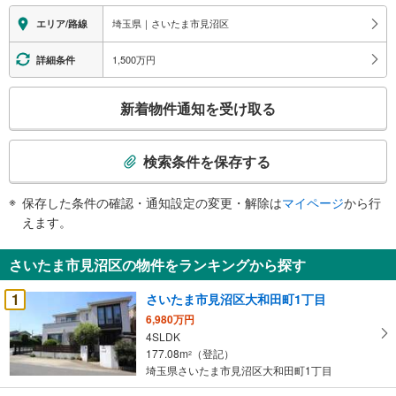
に
埼玉県｜さいたま市見沼区
エリア/路線
関
す
1,500万円
詳細条件
る
こ
情
新着物件通知を受け取る
の
報
検
索
検索条件を保存する
条
件
保存した条件の確認・通知設定の変更・解除は
マイページ
から行
で
えます。
通
知
さいたま市見沼区の物件をランキングから探す
を
受
1
さいたま市見沼区大和田町1丁目
け
6,980万円
取
4SLDK
る
177.08m
（登記）
2
・
埼玉県さいたま市見沼区大和田町1丁目
条