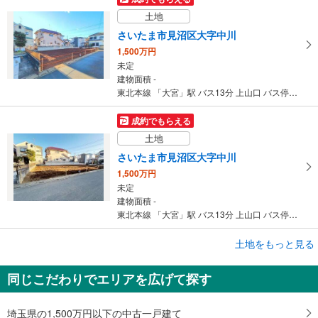
土地
さいたま市見沼区大字中川
1,500万円
未定
建物面積 -
東北本線 「大宮」駅 バス13分 上山口 バス停下車 徒歩5分
成約でもらえる
土地
さいたま市見沼区大字中川
1,500万円
未定
建物面積 -
東北本線 「大宮」駅 バス13分 上山口 バス停下車 徒歩5分
成約でもらえる
土地をもっと見る
土地
同じこだわりでエリアを広げて探す
さいたま市見沼区大字中川
1,500万円
未定
埼玉県の1,500万円以下の中古一戸建て