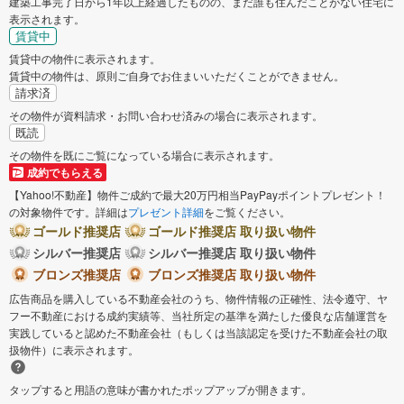
建築工事完了日から1年以上経過したものの、まだ誰も住んだことがない住宅に
表示されます。
賃貸中
賃貸中の物件に表示されます。
賃貸中の物件は、原則ご自身でお住まいいただくことができません。
請求済
その物件が資料請求・お問い合わせ済みの場合に表示されます。
既読
その物件を既にご覧になっている場合に表示されます。
成約でもらえる
【Yahoo!不動産】物件ご成約で最大20万円相当PayPayポイントプレゼント！
の対象物件です。詳細は
プレゼント詳細
をご覧ください。
ゴールド推奨店
ゴールド推奨店 取り扱い物件
シルバー推奨店
シルバー推奨店 取り扱い物件
ブロンズ推奨店
ブロンズ推奨店 取り扱い物件
広告商品を購入している不動産会社のうち、物件情報の正確性、法令遵守、ヤ
フー不動産における成約実績等、当社所定の基準を満たした優良な店舗運営を
実践していると認めた不動産会社（もしくは当該認定を受けた不動産会社の取
扱物件）に表示されます。
タップすると用語の意味が書かれたポップアップが開きます。