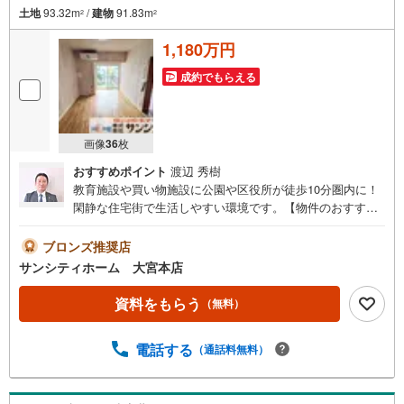
土地
93.32m
/
建物
91.83m
2
2
1,180万円
成約でもらえる
画像
36
枚
おすすめポイント
渡辺 秀樹
教育施設や買い物施設に公園や区役所が徒歩10分圏内に！
閑静な住宅街で生活しやすい環境です。【物件のおすすめ
ポイント】 2沿線利用可能で通勤通学に便利です。 近隣に
商業施設が充実しており、買い物や日用品の調達もスムー
ブロンズ推奨店
ズ！ 静かな住宅街で、ゆったりとした時間を過ごしたい方
サンシティホーム 大宮本店
におすすめです。あなたの新生活をこのお住まいから始め
ませんか？住宅ローンのご相談も承ります！お気軽にご連
資料をもらう
（無料）
絡下さい。専門のファイナンシャルプランナーがお客様の
お金に関する不安にお答えする、無料相談会も実施中！不
電話する
（通話料無料）
動産のことならサンシティホーム大宮本店まで。皆様のご
来店お待ちしております。