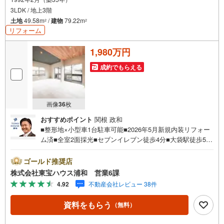
3LDK / 地上3階
土地
49.58m
/
建物
79.22m
2
2
リフォーム
1,980万円
成約でもらえる
画像
36
枚
おすすめポイント
関根 政和
■整形地×小型車1台駐車可能■2026年5月新規内装リフォー
ム済■全室2面採光■セブンイレブン徒歩4分■大袋駅徒歩5分
営業時間:7:00～22:00（年中無休）こちらの時間帯はお電
話でのお問い合わせがスムーズにご案内できますぜひお気
ゴールド推奨店
軽にご連絡下さい！東宝ハウスライフソリューションズグ
株式会社東宝ハウス浦和 営業6課
ループ 東宝ハウス浦和 特別提携金利〔一例〕東宝ハウ
4.92
不動産会社レビュー 38件
ス浦和の住宅ローン■変動金利全期間引下げプラン⇒住宅ロ
ーン金利優遇割の最大適用《0.89％》と某信用金庫金利1.2
資料をもらう
（無料）
75％の比較借入金4000万円返済期間35年の総返済額の差額:
303万円※2026年7月末実行分まで（審査・要件がありま