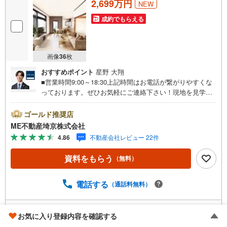
2,699万円
NEW
成約でもらえる
画像
36
枚
おすすめポイント
星野 大翔
■営業時間9:00～18:30上記時間はお電話が繋がりやすくな
っております。ぜひお気軽にご連絡下さい！現地を見学さ
れる場合は「室内・現地を見学する（無料）」ボタンより
ご希望の日時をご記入いただけますとスムーズにご案内が
ゴールド推奨店
可能です。■ご来店特典1.ご見学、ご来店後にアンケート記
ME不動産埼京株式会社
入でもれなく3、000円のQUOカードプレゼント（1組様1回
4.86
不動産会社レビュー 22件
限り後日郵送）2.未公開の物件情報をご紹介3.不動産ご購
入、ご売却、太陽光発電システムご検討中のお客様、ご紹
資料をもらう
（無料）
介でもれなくQUOカード3、000円分プレゼント更にご紹介
のお客様が弊社仲介にてご契約頂くと、1万円から最大10万
円のご紹介料をお支払いさせて頂きます！詳しくはスタッ
電話する
（通話料無料）
フ迄■県内有数の大型店舗1.店舗敷地内に大型駐車場完備、
マイカーでも安心！2.チャイルドスペース、授乳室、ベビ
取り扱い不動産会社をもっと見る（
全
3
社
）
ーベッド完備3.他にもファミリーに優しい『あったら良い
お気に入り登録内容を確認する
な』がここにある！ミルク用浄水サーバー、紙おむつ、ア