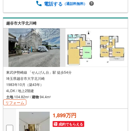
す）◇TOHO HOUSE CLUBで生涯の安心をお届け◇東宝ハ
電話する
（通話料無料）
ウスのライフパートナーが直接ご対応ライフプランニン
グ、かけつけサポート、Club Offプレミアムなど多彩なサー
ビスがございます
越谷市大字北川崎
東武伊勢崎線 「せんげん台」駅 徒歩54分
埼玉県越谷市大字北川崎
1983年10月（築43年）
4LDK / 地上2階建
土地
104.82m
/
建物
94.4m
2
2
リフォーム
1,899万円
成約でもらえる