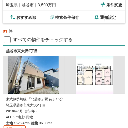
埼玉県｜越谷市｜3,500万円
条件変更
おすすめ順
検索条件保存
通知設定
91
件
すべての物件をチェックする
越谷市東大沢2丁目
東武伊勢崎線 「北越谷」駅 徒歩15分
埼玉県越谷市東大沢2丁目
2018年5月（築9年）
4LDK / 地上2階建
土地
152.24m
/
建物
96.38m
2
2