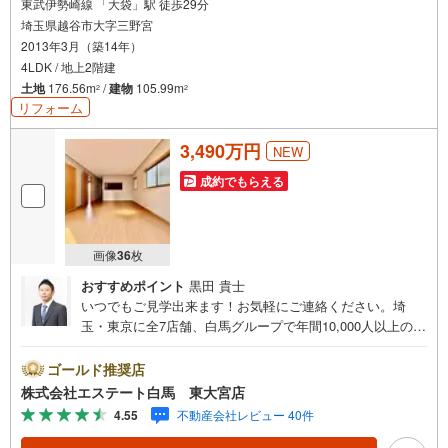
東武伊勢崎線 「大袋」駅 徒歩29分
埼玉県越谷市大字三野宮
2013年3月（築14年）
4LDK / 地上2階建
土地
176.56m
/
建物
105.99m
2
2
リフォーム
3,490万円
NEW
成約でもらえる
画像
36
枚
おすすめポイント
黒田 貴士
いつでもご見学出来ます！お気軽にご連絡ください。埼
玉・東京に全7店舗、白馬グループで年間10,000人以上の方
にご利用頂いています。ご購入・ご売却から建築・リフォ
ーム・資金計画のプロが、より良いご提案をいたします。
ゴールド推奨店
～人気のリモート見学・リモート相談サービス～・小さい
株式会社エステート白馬 東大宮店
お子様や家事で外出できない、天気が悪く外出したくない
4.55
不動産会社レビュー 40件
時・LINEやZOOMなど無料のアプリですぐにご利用いただ
けます・リモート見学はスタッフがご興味ある物件の現地