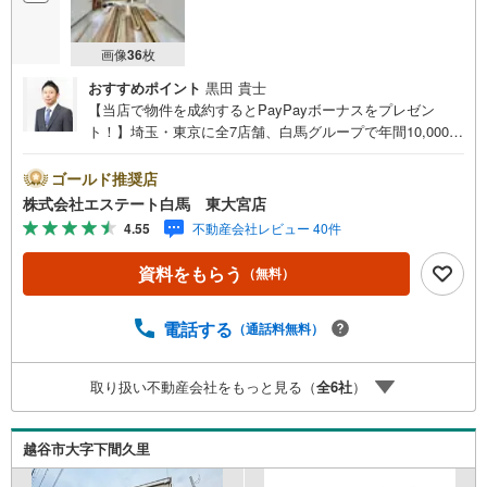
画像
36
枚
おすすめポイント
黒田 貴士
【当店で物件を成約するとPayPayボーナスをプレゼン
ト！】埼玉・東京に全7店舗、白馬グループで年間10,000人
以上の方にご利用頂いています。ご購入・ご売却から建
築・リフォーム・資金計画のプロが、より良いご提案をい
ゴールド推奨店
たします。～人気のリモート見学・リモート相談サービス
株式会社エステート白馬 東大宮店
～・小さいお子様や家事で外出できない、天気が悪く外出
4.55
不動産会社レビュー 40件
したくない時・LINEやZOOMなど無料のアプリですぐにご
利用いただけます・リモート見学はスタッフがご興味ある
資料をもらう
（無料）
物件の現地から映像をお届けします・写真では伝わりにく
い「空気感」や違うアングルからみたかったリビングの
「見え方」などもしっかり確認できます・リモート相談は
電話する
（通話料無料）
第三者による住宅ローンや家計相談を専門のファイナンシ
ャルプランナーと1対1で・バーチャル背景でプライバシー
取り扱い不動産会社をもっと見る（
全
6
社
）
も安心・忙しいパートナーに変わって予め確認も・別々の
場所から家族みんなで参加もできます・お気軽にご相談下
さい～営業時間～9:30～18:30こちらのお時間でしたらお電
越谷市大字下間久里
話でのお問合せがスムーズですお気軽にお問合せください