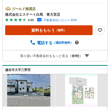
にご利用頂いています。ご購入・ご売却から建築・リフォ
ーム・資金計画のプロが、より良いご提案をいたします。
ゴールド推奨店
～人気のリモート見学・リモート相談サービス～・小さい
株式会社エステート白馬 東大宮店
お子様や家事で外出できない、天気が悪く外出したくない
4.55
不動産会社レビュー 40件
時・LINEやZOOMなど無料のアプリですぐにご利用いただ
けます・リモート見学はスタッフがご興味ある物件の現地
資料をもらう
（無料）
から映像をお届けします・写真では伝わりにくい「空気
感」や違うアングルからみたかったリビングの「見え方」
などもしっかり確認できます・リモート相談は第三者によ
電話する
（通話料無料）
る住宅ローンや家計相談を専門のファイナンシャルプラン
ナーと1対1で・バーチャル背景でプライバシーも安心・忙
取り扱い不動産会社をもっと見る（
全
9
社
）
しいパートナーに変わって予め確認も・別々の場所から家
族みんなで参加もできます・お気軽にご相談下さい～営業
時間～9:30～18:30こちらのお時間でしたらお電話でのお問
越谷市大字三野宮
合せがスムーズですお気軽にお問合せください