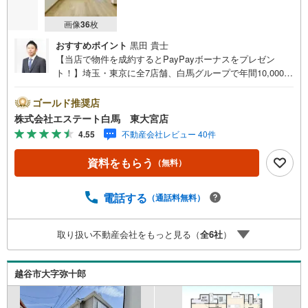
画像
36
枚
おすすめポイント
黒田 貴士
【当店で物件を成約するとPayPayボーナスをプレゼン
ト！】埼玉・東京に全7店舗、白馬グループで年間10,000人
以上の方にご利用頂いています。ご購入・ご売却から建
築・リフォーム・資金計画のプロが、より良いご提案をい
ゴールド推奨店
たします。～人気のリモート見学・リモート相談サービス
株式会社エステート白馬 東大宮店
～・小さいお子様や家事で外出できない、天気が悪く外出
4.55
不動産会社レビュー 40件
したくない時・LINEやZOOMなど無料のアプリですぐにご
利用いただけます・リモート見学はスタッフがご興味ある
資料をもらう
（無料）
物件の現地から映像をお届けします・写真では伝わりにく
い「空気感」や違うアングルからみたかったリビングの
「見え方」などもしっかり確認できます・リモート相談は
電話する
（通話料無料）
第三者による住宅ローンや家計相談を専門のファイナンシ
ャルプランナーと1対1で・バーチャル背景でプライバシー
取り扱い不動産会社をもっと見る（
全
6
社
）
も安心・忙しいパートナーに変わって予め確認も・別々の
場所から家族みんなで参加もできます・お気軽にご相談下
さい～営業時間～9:30～18:30こちらのお時間でしたらお電
越谷市大字弥十郎
話でのお問合せがスムーズですお気軽にお問合せください