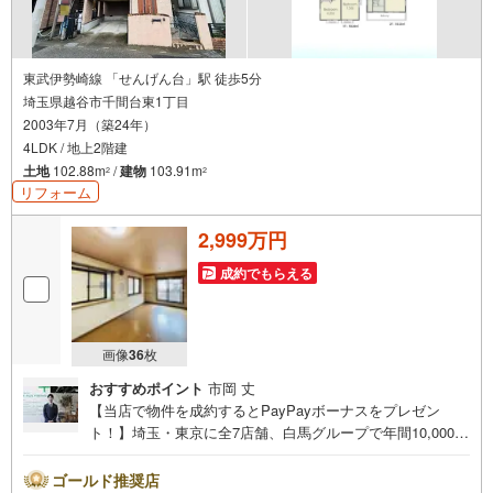
東武伊勢崎線 「せんげん台」駅 徒歩5分
埼玉県越谷市千間台東1丁目
2003年7月（築24年）
4LDK / 地上2階建
土地
102.88m
/
建物
103.91m
2
2
リフォーム
2,999万円
成約でもらえる
画像
36
枚
おすすめポイント
市岡 丈
【当店で物件を成約するとPayPayボーナスをプレゼン
ト！】埼玉・東京に全7店舗、白馬グループで年間10,000人
以上の方にご利用頂いています。ご購入・ご売却から建
築・リフォーム・資金計画のプロが、より良いご提案をい
ゴールド推奨店