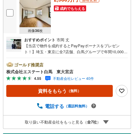
成約でもらえる
画像
36
枚
おすすめポイント
市岡 丈
【当店で物件を成約するとPayPayボーナスをプレゼン
ト！】埼玉・東京に全7店舗、白馬グループで年間10,000人
以上の方にご利用頂いています。ご購入・ご売却から建
築・リフォーム・資金計画のプロが、より良いご提案をい
ゴールド推奨店
たします。～人気のリモート見学・リモート相談サービス
株式会社エステート白馬 東大宮店
～・小さいお子様や家事で外出できない、天気が悪く外出
4.55
不動産会社レビュー 40件
したくない時・LINEやZOOMなど無料のアプリですぐにご
利用いただけます・リモート見学はスタッフがご興味ある
資料をもらう
（無料）
物件の現地から映像をお届けします・写真では伝わりにく
い「空気感」や違うアングルからみたかったリビングの
「見え方」などもしっかり確認できます・リモート相談は
電話する
（通話料無料）
第三者による住宅ローンや家計相談を専門のファイナンシ
ャルプランナーと1対1で・バーチャル背景でプライバシー
取り扱い不動産会社をもっと見る（
全
7
社
）
も安心・忙しいパートナーに変わって予め確認も・別々の
場所から家族みんなで参加もできます・お気軽にご相談下