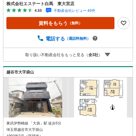
たします。～人気のリモート見学・リモート相談サービス
株式会社エステート白馬 東大宮店
～・小さいお子様や家事で外出できない、天気が悪く外出
4.55
不動産会社レビュー 40件
したくない時・LINEやZOOMなど無料のアプリですぐにご
利用いただけます・リモート見学はスタッフがご興味ある
資料をもらう
（無料）
物件の現地から映像をお届けします・写真では伝わりにく
い「空気感」や違うアングルからみたかったリビングの
「見え方」などもしっかり確認できます・リモート相談は
電話する
（通話料無料）
第三者による住宅ローンや家計相談を専門のファイナンシ
ャルプランナーと1対1で・バーチャル背景でプライバシー
取り扱い不動産会社をもっと見る（
全
3
社
）
も安心・忙しいパートナーに変わって予め確認も・別々の
場所から家族みんなで参加もできます・お気軽にご相談下
さい～営業時間～9:30～18:30こちらのお時間でしたらお電
越谷市大字袋山
話でのお問合せがスムーズですお気軽にお問合せください
東武伊勢崎線 「大袋」駅 徒歩5分
埼玉県越谷市大字袋山
1992年2月（築35年）