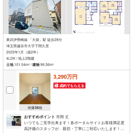
東武伊勢崎線 「大袋」駅 徒歩28分
埼玉県越谷市大字下間久里
2025年1月（築2年）
4LDK / 地上2階建
土地
101.04m
/
建物
99.36m
2
2
3,290万円
成約でもらえる
画像
36
枚
おすすめポイント
市岡 丈
いつでもご見学出来ます！各ポータルサイトお客様満足度
高評価のスタッフが、親切・丁寧にご対応いたします！埼