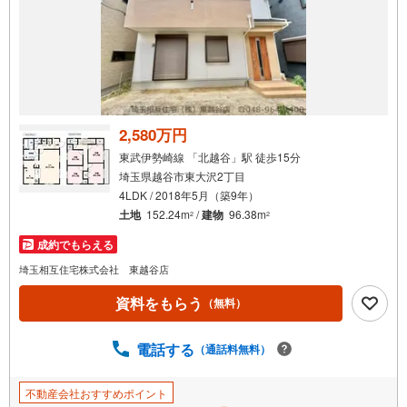
通
知
を
受
け
取
る
2,580万円
・
東武伊勢崎線 「北越谷」駅 徒歩15分
条
埼玉県越谷市東大沢2丁目
件
4LDK / 2018年5月（築9年）
を
土地
152.24m
/
建物
96.38m
2
2
マ
成約でもらえる
イ
ペ
埼玉相互住宅株式会社 東越谷店
ー
資料をもらう
（無料）
ジ
に
電話する
保
（通話料無料）
存
す
不動産会社おすすめポイント