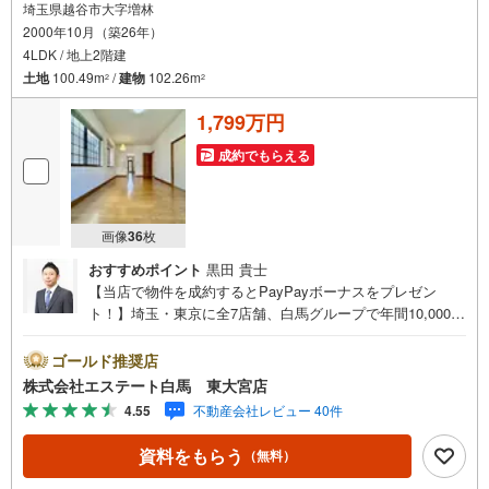
埼玉県越谷市大字増林
◇お子様がいるお客様でも安心◇
2000年10月（築26年）
キッズスペース完備。
チャイルドシートも完備しているので、必要の際はお声掛け下さい。
4LDK / 地上2階建
土地
100.49m
/
建物
102.26m
2
2
1,799万円
成約でもらえる
画像
36
枚
おすすめポイント
黒田 貴士
【当店で物件を成約するとPayPayボーナスをプレゼン
ト！】埼玉・東京に全7店舗、白馬グループで年間10,000人
以上の方にご利用頂いています。ご購入・ご売却から建
築・リフォーム・資金計画のプロが、より良いご提案をい
ゴールド推奨店
たします。～人気のリモート見学・リモート相談サービス
株式会社エステート白馬 東大宮店
～・小さいお子様や家事で外出できない、天気が悪く外出
4.55
不動産会社レビュー 40件
したくない時・LINEやZOOMなど無料のアプリですぐにご
利用いただけます・リモート見学はスタッフがご興味ある
資料をもらう
（無料）
物件の現地から映像をお届けします・写真では伝わりにく
い「空気感」や違うアングルからみたかったリビングの