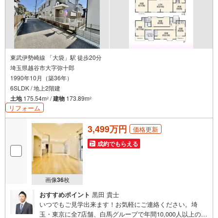
東武伊勢崎線 「大袋」駅 徒歩20分
埼玉県越谷市大字弥十郎
1990年10月（築36年）
6SLDK / 地上2階建
土地
175.54m
/
建物
173.89m
2
2
リフォーム
3,499万円
価格更新
成約でもらえる
画像
36
枚
おすすめポイント
黒田 貴士
いつでもご見学出来ます！お気軽にご連絡ください。埼
玉・東京に全7店舗、白馬グループで年間10,000人以上の方