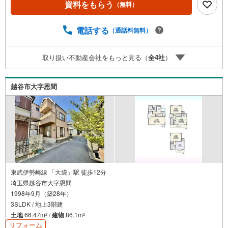
資料をもらう
（無料）
から映像をお届けします・写真では伝わりにくい「空気
感」や違うアングルからみたかったリビングの「見え方」
などもしっかり確認できます・リモート相談は第三者によ
電話する
（通話料無料）
る住宅ローンや家計相談を専門のファイナンシャルプラン
ナーと1対1で・バーチャル背景でプライバシーも安心・忙
取り扱い不動産会社をもっと見る（
全
4
社
）
しいパートナーに変わって予め確認も・別々の場所から家
族みんなで参加もできます・お気軽にご相談下さい～営業
時間～9:30～18:30こちらのお時間でしたらお電話でのお問
越谷市大字恩間
合せがスムーズですお気軽にお問合せください
東武伊勢崎線 「大袋」駅 徒歩12分
埼玉県越谷市大字恩間
1998年9月（築28年）
3SLDK / 地上3階建
土地
66.47m
/
建物
86.1m
2
2
リフォーム