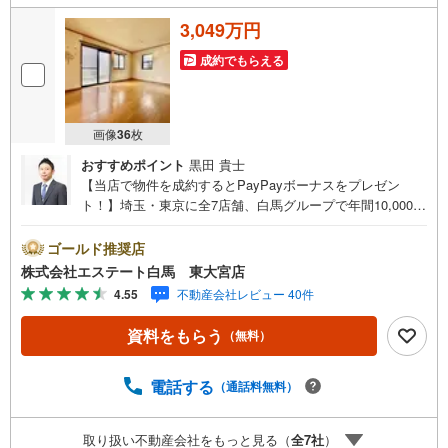
3,049万円
成約でもらえる
画像
36
枚
おすすめポイント
黒田 貴士
【当店で物件を成約するとPayPayボーナスをプレゼン
ト！】埼玉・東京に全7店舗、白馬グループで年間10,000人
以上の方にご利用頂いています。ご購入・ご売却から建
築・リフォーム・資金計画のプロが、より良いご提案をい
ゴールド推奨店
たします。～人気のリモート見学・リモート相談サービス
株式会社エステート白馬 東大宮店
～・小さいお子様や家事で外出できない、天気が悪く外出
4.55
不動産会社レビュー 40件
したくない時・LINEやZOOMなど無料のアプリですぐにご
利用いただけます・リモート見学はスタッフがご興味ある
資料をもらう
（無料）
物件の現地から映像をお届けします・写真では伝わりにく
い「空気感」や違うアングルからみたかったリビングの
「見え方」などもしっかり確認できます・リモート相談は
電話する
（通話料無料）
第三者による住宅ローンや家計相談を専門のファイナンシ
ャルプランナーと1対1で・バーチャル背景でプライバシー
取り扱い不動産会社をもっと見る（
全
7
社
）
も安心・忙しいパートナーに変わって予め確認も・別々の