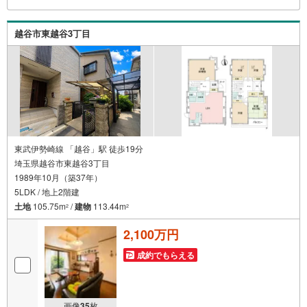
場所から家族みんなで参加もできます・お気軽にご相談下
さい～営業時間～9:30～18:30こちらのお時間でしたらお電
越谷市東越谷3丁目
話でのお問合せがスムーズですお気軽にお問合せください
東武伊勢崎線 「越谷」駅 徒歩19分
埼玉県越谷市東越谷3丁目
1989年10月（築37年）
5LDK / 地上2階建
土地
105.75m
/
建物
113.44m
2
2
2,100万円
成約でもらえる
画像
35
枚