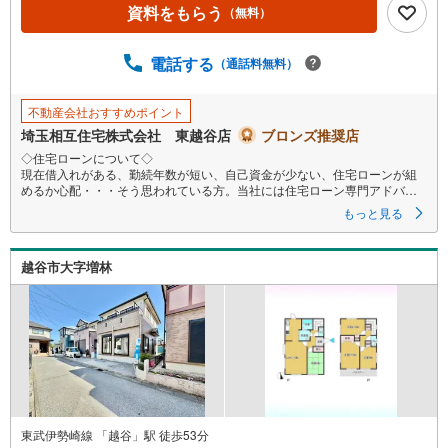
資料をもらう
（無料）
電話する
（通話料無料）
不動産会社おすすめポイント
埼玉相互住宅株式会社 東越谷店
ブロンズ推奨店
◇住宅ローンについて◇
現在借入れがある、勤続年数が短い、自己資金が少ない、住宅ローンが組
めるか心配・・・そう思われている方。当社には住宅ローン専門アドバイ
ザーおります！お気軽にご相談下さい。
もっと見る
◇買取保証付き売却システム◇
お住み替えでご自宅が売れない、不動産早期現金化をしたい、他社に販売
越谷市大字増林
活動を依頼しているが売れない・・・そう思われている方。一定期間で成
約に至らなかった場合、予め設定させていただいた金額で当社が買取致し
ます。
越谷の戸建、土地、マンション買取は弊社まで！
◇ホットハート紹介制度◇
お知り合いの方を新たにご紹介いただき、ご契約になりますと素敵な特典
を差し上げます。
ご紹介者様には で10万円、ご契約者様にはダイソンサイクロン掃除機等を
プレゼント♪
（特典は当社一定基準を設けております。詳しくはお問合せ下さい）
東武伊勢崎線 「越谷」駅 徒歩53分