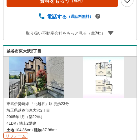
資料をもらう
（無料）
物件の現地から映像をお届けします・写真では伝わりにく
い「空気感」や違うアングルからみたかったリビングの
「見え方」などもしっかり確認できます・リモート相談は
電話する
（通話料無料）
第三者による住宅ローンや家計相談を専門のファイナンシ
ャルプランナーと1対1で・バーチャル背景でプライバシー
取り扱い不動産会社をもっと見る（
全
7
社
）
も安心・忙しいパートナーに変わって予め確認も・別々の
場所から家族みんなで参加もできます・お気軽にご相談下
さい～営業時間～9:30～18:30こちらのお時間でしたらお電
越谷市東大沢2丁目
話でのお問合せがスムーズですお気軽にお問合せください
東武伊勢崎線 「北越谷」駅 徒歩23分
埼玉県越谷市東大沢2丁目
2005年1月（築22年）
4LDK / 地上2階建
土地
104.86m
/
建物
87.98m
2
2
リフォーム