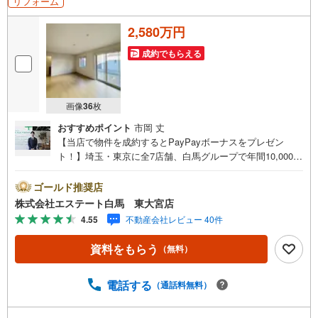
リフォーム
2,580万円
成約でもらえる
画像
36
枚
おすすめポイント
市岡 丈
【当店で物件を成約するとPayPayボーナスをプレゼン
ト！】埼玉・東京に全7店舗、白馬グループで年間10,000人
以上の方にご利用頂いています。ご購入・ご売却から建
築・リフォーム・資金計画のプロが、より良いご提案をい
ゴールド推奨店
たします。～人気のリモート見学・リモート相談サービス
株式会社エステート白馬 東大宮店
～・小さいお子様や家事で外出できない、天気が悪く外出
4.55
不動産会社レビュー 40件
したくない時・LINEやZOOMなど無料のアプリですぐにご
利用いただけます・リモート見学はスタッフがご興味ある
資料をもらう
（無料）
物件の現地から映像をお届けします・写真では伝わりにく
い「空気感」や違うアングルからみたかったリビングの
「見え方」などもしっかり確認できます・リモート相談は
電話する
（通話料無料）
第三者による住宅ローンや家計相談を専門のファイナンシ
ャルプランナーと1対1で・バーチャル背景でプライバシー