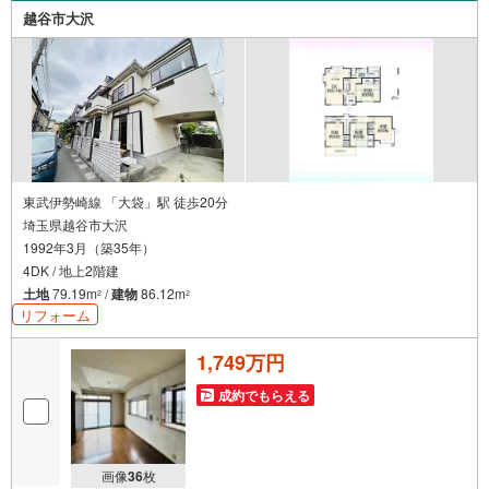
さい～営業時間～9:30～18:30こちらのお時間でしたらお電
越谷市大沢
話でのお問合せがスムーズですお気軽にお問合せください
東武伊勢崎線 「大袋」駅 徒歩20分
埼玉県越谷市大沢
1992年3月（築35年）
4DK / 地上2階建
土地
79.19m
/
建物
86.12m
2
2
リフォーム
1,749万円
成約でもらえる
画像
36
枚