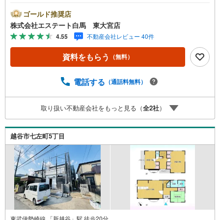
玉・東京に全7店舗、白馬グループで年間10,000人以上の方
にご利用頂いています。ご購入・ご売却から建築・リフォ
ゴールド推奨店
ーム・資金計画のプロが、より良いご提案をいたします。
株式会社エステート白馬 東大宮店
～人気のリモート見学・リモート相談サービス～・小さい
4.55
不動産会社レビュー 40件
お子様や家事で外出できない、天気が悪く外出したくない
時・LINEやZOOMなど無料のアプリですぐにご利用いただ
資料をもらう
（無料）
けます・リモート見学はスタッフがご興味ある物件の現地
から映像をお届けします・写真では伝わりにくい「空気
感」や違うアングルからみたかったリビングの「見え方」
電話する
（通話料無料）
などもしっかり確認できます・リモート相談は第三者によ
る住宅ローンや家計相談を専門のファイナンシャルプラン
取り扱い不動産会社をもっと見る（
全
2
社
）
ナーと1対1で・バーチャル背景でプライバシーも安心・忙
しいパートナーに変わって予め確認も・別々の場所から家
族みんなで参加もできます・お気軽にご相談下さい～営業
越谷市七左町5丁目
時間～9:30～18:30こちらのお時間でしたらお電話でのお問
合せがスムーズです
東武伊勢崎線 「新越谷」駅 徒歩20分