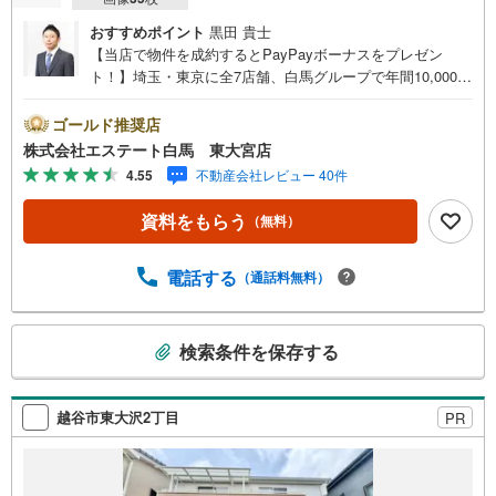
おすすめポイント
黒田 貴士
【当店で物件を成約するとPayPayボーナスをプレゼン
ト！】埼玉・東京に全7店舗、白馬グループで年間10,000人
以上の方にご利用頂いています。ご購入・ご売却から建
築・リフォーム・資金計画のプロが、より良いご提案をい
ゴールド推奨店
たします。～人気のリモート見学・リモート相談サービス
株式会社エステート白馬 東大宮店
～・小さいお子様や家事で外出できない、天気が悪く外出
4.55
不動産会社レビュー 40件
したくない時・LINEやZOOMなど無料のアプリですぐにご
利用いただけます・リモート見学はスタッフがご興味ある
資料をもらう
（無料）
物件の現地から映像をお届けします・写真では伝わりにく
い「空気感」や違うアングルからみたかったリビングの
「見え方」などもしっかり確認できます・リモート相談は
電話する
（通話料無料）
第三者による住宅ローンや家計相談を専門のファイナンシ
ャルプランナーと1対1で・バーチャル背景でプライバシー
こ
も安心・忙しいパートナーに変わって予め確認も・別々の
検索条件を保存する
の
場所から家族みんなで参加もできます・お気軽にご相談下
検
さい～営業時間～9:30～18:30こちらのお時間でしたらお電
話でのお問合せがスムーズですお気軽にお問合せください
索
越谷市東大沢2丁目
PR
条
件
で