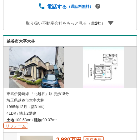
「見え方」などもしっかり確認できます・リモート相談は
電話する
（通話料無料）
第三者による住宅ローンや家計相談を専門のファイナンシ
ャルプランナーと1対1で・バーチャル背景でプライバシー
取り扱い不動産会社をもっと見る（
全
2
社
）
も安心・忙しいパートナーに変わって予め確認も・別々の
場所から家族みんなで参加もできます・お気軽にご相談下
さい～営業時間～9:30～18:30こちらのお時間でしたらお電
越谷市大字大林
話でのお問合せがスムーズですお気軽にお問合せください
東武伊勢崎線 「北越谷」駅 徒歩18分
埼玉県越谷市大字大林
1995年12月（築31年）
4LDK / 地上2階建
土地
100.53m
/
建物
99.37m
2
2
リフォーム
2,980万円
価格更新