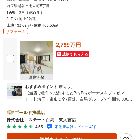
埼玉県越谷市七左町5丁目
1998年3月（築29年）
3LDK / 地上2階建
土地
132.62m
/
建物
108.53m
2
2
リフォーム
2,799万円
成約でもらえる
画像
36
枚
おすすめポイント
市岡 丈
【当店で物件を成約するとPayPayボーナスをプレゼン
ト！】埼玉・東京に全7店舗、白馬グループで年間10,000人
以上の方にご利用頂いています。ご購入・ご売却から建
築・リフォーム・資金計画のプロが、より良いご提案をい
ゴールド推奨店
たします。～人気のリモート見学・リモート相談サービス
株式会社エステート白馬 東大宮店
～・小さいお子様や家事で外出できない、天気が悪く外出
4.55
不動産会社レビュー 40件
したくない時・LINEやZOOMなど無料のアプリですぐにご
利用いただけます・リモート見学はスタッフがご興味ある