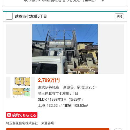
も安心・忙しいパートナーに変わって予め確認も・別々の
場所から家族みんなで参加もできます・お気軽にご相談下
さい～営業時間～9:30～18:30こちらのお時間でしたらお電
越谷市七左町5丁目
PR
話でのお問合せがスムーズですお気軽にお問合せください
2,799万円
東武伊勢崎線 「新越谷」駅 徒歩23分
埼玉県越谷市七左町5丁目
3LDK / 1998年3月（築29年）
土地
132.62m
/
建物
108.53m
2
2
成約でもらえる
埼玉相互住宅株式会社 東越谷店