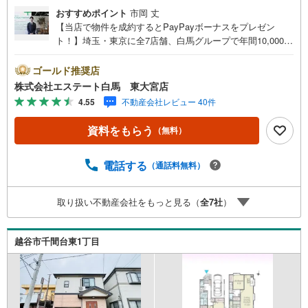
おすすめポイント
市岡 丈
【当店で物件を成約するとPayPayボーナスをプレゼン
ト！】埼玉・東京に全7店舗、白馬グループで年間10,000人
以上の方にご利用頂いています。ご購入・ご売却から建
築・リフォーム・資金計画のプロが、より良いご提案をい
ゴールド推奨店
たします。～人気のリモート見学・リモート相談サービス
株式会社エステート白馬 東大宮店
～・小さいお子様や家事で外出できない、天気が悪く外出
4.55
不動産会社レビュー 40件
したくない時・LINEやZOOMなど無料のアプリですぐにご
利用いただけます・リモート見学はスタッフがご興味ある
資料をもらう
（無料）
物件の現地から映像をお届けします・写真では伝わりにく
い「空気感」や違うアングルからみたかったリビングの
「見え方」などもしっかり確認できます・リモート相談は
電話する
（通話料無料）
第三者による住宅ローンや家計相談を専門のファイナンシ
ャルプランナーと1対1で・バーチャル背景でプライバシー
取り扱い不動産会社をもっと見る（
全
7
社
）
も安心・忙しいパートナーに変わって予め確認も・別々の
場所から家族みんなで参加もできます・お気軽にご相談下
さい～営業時間～9:30～18:30こちらのお時間でしたらお電
越谷市千間台東1丁目
話でのお問合せがスムーズですお気軽にお問合せください