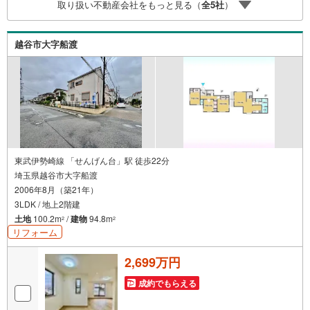
取り扱い不動産会社をもっと見る（
全
5
社
）
も安心・忙しいパートナーに変わって予め確認も・別々の
場所から家族みんなで参加もできます・お気軽にご相談下
さい～営業時間～9:30～18:30こちらのお時間でしたらお電
越谷市大字船渡
話でのお問合せがスムーズですお気軽にお問合せください
東武伊勢崎線 「せんげん台」駅 徒歩22分
埼玉県越谷市大字船渡
2006年8月（築21年）
3LDK / 地上2階建
土地
100.2m
/
建物
94.8m
2
2
リフォーム
2,699万円
成約でもらえる