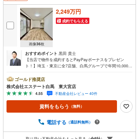
2,249万円
成約でもらえる
画像
36
枚
おすすめポイント
黒田 貴士
【当店で物件を成約するとPayPayボーナスをプレゼン
ト！】埼玉・東京に全7店舗、白馬グループで年間10,000人
以上の方にご利用頂いています。ご購入・ご売却から建
築・リフォーム・資金計画のプロが、より良いご提案をい
ゴールド推奨店
たします。～人気のリモート見学・リモート相談サービス
株式会社エステート白馬 東大宮店
～・小さいお子様や家事で外出できない、天気が悪く外出
4.55
不動産会社レビュー 40件
したくない時・LINEやZOOMなど無料のアプリですぐにご
利用いただけます・リモート見学はスタッフがご興味ある
資料をもらう
（無料）
物件の現地から映像をお届けします・写真では伝わりにく
い「空気感」や違うアングルからみたかったリビングの
「見え方」などもしっかり確認できます・リモート相談は
電話する
（通話料無料）
第三者による住宅ローンや家計相談を専門のファイナンシ
ャルプランナーと1対1で・バーチャル背景でプライバシー
取り扱い不動産会社をもっと見る（
全
9
社
）