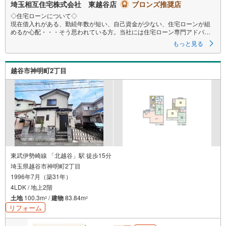
る
埼玉相互住宅株式会社 東越谷店
ブロンズ推奨店
◇住宅ローンについて◇
現在借入れがある、勤続年数が短い、自己資金が少ない、住宅ローンが組
めるか心配・・・そう思われている方。当社には住宅ローン専門アドバイ
ザーおります！お気軽にご相談下さい。
もっと見る
◇買取保証付き売却システム◇
お住み替えでご自宅が売れない、不動産早期現金化をしたい、他社に販売
越谷市神明町2丁目
活動を依頼しているが売れない・・・そう思われている方。一定期間で成
約に至らなかった場合、予め設定させていただいた金額で当社が買取致し
ます。
越谷の戸建、土地、マンション買取は弊社まで！
◇ホットハート紹介制度◇
お知り合いの方を新たにご紹介いただき、ご契約になりますと素敵な特典
を差し上げます。
ご紹介者様には で10万円、ご契約者様にはダイソンサイクロン掃除機等を
プレゼント♪
（特典は当社一定基準を設けております。詳しくはお問合せ下さい）
東武伊勢崎線 「北越谷」駅 徒歩15分
埼玉県越谷市神明町2丁目
◇お子様がいるお客様でも安心◇
1996年7月（築31年）
キッズスペース完備。
チャイルドシートも完備しているので、必要の際はお声掛け下さい。
4LDK / 地上2階
土地
100.3m
/
建物
83.84m
2
2
リフォーム