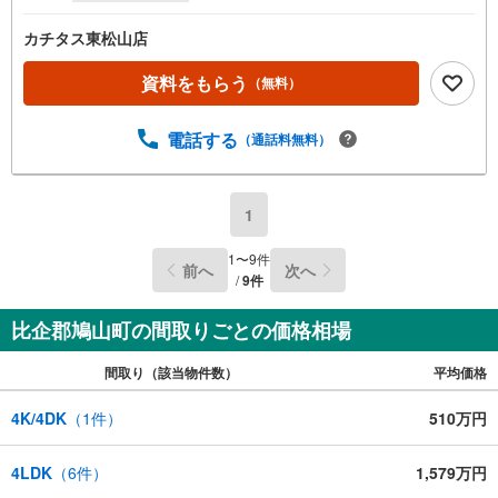
カチタス東松山店
資料をもらう
（無料）
電話する
（通話料無料）
1
1
〜
9
件
前へ
次へ
/
9
件
比企郡鳩山町の間取りごとの価格相場
間取り（該当物件数）
平均価格
4K/4DK
（
1
件）
510万円
4LDK
（
6
件）
1,579万円