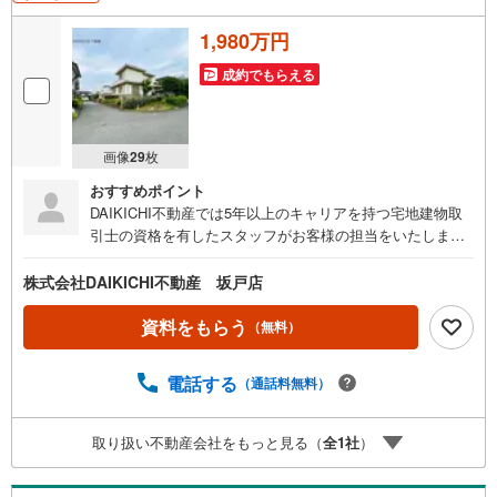
1,980万円
成約でもらえる
画像
29
枚
おすすめポイント
DAIKICHI不動産では5年以上のキャリアを持つ宅地建物取
引士の資格を有したスタッフがお客様の担当をいたしま
す。スタッフは年間40件前後の引き渡しを経験しておりま
すので、安心、安全のお取引ができる事をお約束いたしま
株式会社DAIKICHI不動産 坂戸店
す。住宅ローンや火災保険、ライフライン（電気、ガス、
水道等）や税金の控除手続きまで、不動産購入に関わる全
資料をもらう
（無料）
ての手続きを私共がサポートいたします。お客様のご不明
点は丁寧にご説明いたしますのでご安心ください。その他
電話する
（通話料無料）
物件以外にかかる諸経費について、「どこに、なんで、い
くら」全てご説明いたします。いつでもお気軽にお問い合
わせください。
取り扱い不動産会社をもっと見る（
全
1
社
）