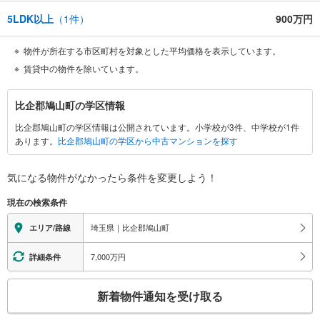
5LDK以上
（
1
件）
900万円
物件が所在する市区町村を対象とした平均価格を表示しています。
賃貸中の物件を除いています。
比
比企郡鳩山町の学区情報
企
比企郡鳩山町の学区情報は公開されています。小学校が3件、中学校が1件
郡
あります。
比企郡鳩山町の学区から中古マンションを探す
鳩
山
町
気になる物件がなかったら
条件を変更しよう！
に
現在の検索条件
関
す
埼玉県｜比企郡鳩山町
エリア/路線
る
情
7,000万円
詳細条件
報
こ
新着物件通知を受け取る
の
検