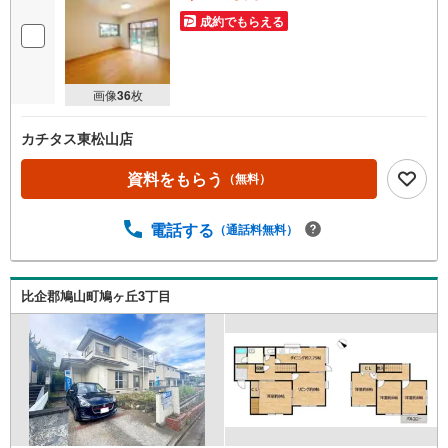
成約でもらえる
画像
36
枚
カチタス東松山店
資料をもらう
（無料）
電話する
（通話料無料）
比企郡鳩山町鳩ヶ丘3丁目