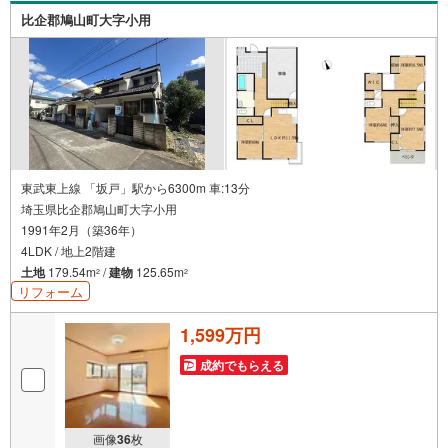
比企郡鳩山町大字小用
東武東上線 「坂戸」駅から6300m 車:13分
埼玉県比企郡鳩山町大字小用
1991年2月（築36年）
4LDK / 地上2階建
土地
179.54m
/
建物
125.65m
2
2
リフォーム
1,599万円
成約でもらえる
画像
36
枚