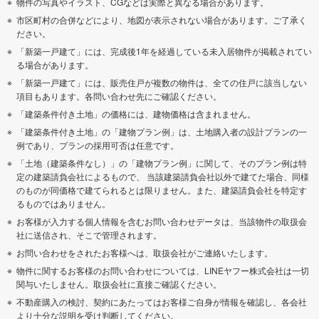
物件の写真やイラスト、CGなどは実際と異なる場合があります。
市区町村の合併などにより、地図が表示されない場合があります。ご了承く
ださい。
「新築一戸建て」には、完成後1年を経過している未入居物件が掲載されてい
る場合があります。
「新築一戸建て」には、販売住戸が複数の物件は、全ての住戸に該当しない
項目もあります。各問い合わせ先にご確認ください。
「建築条件付き土地」の価格には、建物価格は含まれません。
「建築条件付き土地」の「建物プラン例」は、土地購入者の設計プランの一
例であり、プランの採用可否は任意です。
「土地（建築条件なし）」の「建物プラン例」に関して、そのプラン例は特
定の建築請負会社によるもので、 当該建築請負会社以外で建てた場合、同様
のものが同価格で建てられるとは限りません。また、建築請負会社を特定す
るものではありません。
お客様が入力する個人情報を含むお問い合わせデータは、当該物件の取扱会
社に送信され、そこで管理されます。
お問い合わせをされたお客様へは、取扱会社がご連絡いたします。
物件に関するお客様のお問い合わせについては、LINEヤフー株式会社は一切
関与いたしません。取扱会社に直接ご確認ください。
不動産購入の検討、契約にあたってはお客様ご自身が情報を確認し、各会社
より十分な説明を受け判断してください。