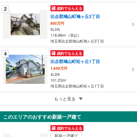
に
2
成約でもらえる
保
比企郡鳩山町鳩ヶ丘3丁目
存
す
900万円
5LDK
る
118.98m
（登記）
2
埼玉県比企郡鳩山町鳩ヶ丘3丁目
4
成約でもらえる
比企郡鳩山町松ヶ丘1丁目
1,649万円
4LDK
101.23m
2
埼玉県比企郡鳩山町松ヶ丘1丁目
5
もっと見る
成約でもらえる
比企郡鳩山町楓ヶ丘3丁目
1,649万円
このエリアのおすすめ新築一戸建て
4LDK
111.58m
2
成約でもらえる
埼玉県比企郡鳩山町楓ヶ丘3丁目
新築一戸建て