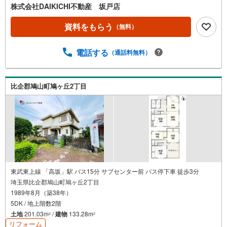
すので、安心、安全のお取引ができる事をお約束いたしま
株式会社DAIKICHI不動産 坂戸店
す。住宅ローンや火災保険、ライフライン（電気、ガス、
水道等）や税金の控除手続きまで、不動産購入に関わる全
資料をもらう
（無料）
ての手続きを私共がサポートいたします。お客様のご不明
点は丁寧にご説明いたしますのでご安心ください。その他
電話する
（通話料無料）
物件以外にかかる諸経費について、「どこに、なんで、い
くら」全てご説明いたします。いつでもお気軽にお問い合
わせください。
比企郡鳩山町鳩ヶ丘2丁目
東武東上線 「高坂」駅 バス15分 サブセンター前 バス停下車 徒歩3分
埼玉県比企郡鳩山町鳩ヶ丘2丁目
1989年8月（築38年）
5DK / 地上階数2階
土地
201.03m
/
建物
133.28m
2
2
リフォーム