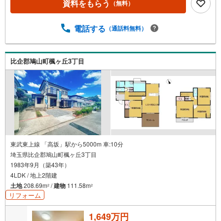
資料をもらう
（無料）
電話する
（通話料無料）
比企郡鳩山町楓ヶ丘3丁目
東武東上線 「高坂」駅から5000m 車:10分
埼玉県比企郡鳩山町楓ヶ丘3丁目
1983年9月（築43年）
4LDK / 地上2階建
土地
208.69m
/
建物
111.58m
2
2
リフォーム
1,649万円