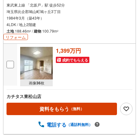
東武東上線 「北坂戸」駅 徒歩52分
埼玉県比企郡鳩山町鳩ヶ丘3丁目
1984年3月（築43年）
4LDK / 地上2階建
土地
188.46m
/
建物
100.79m
2
2
リフォーム
1,399万円
成約でもらえる
画像
36
枚
カチタス東松山店
資料をもらう
（無料）
電話する
（通話料無料）