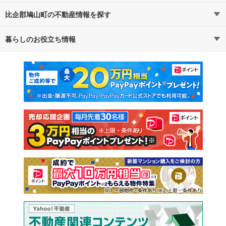
比企郡鳩山町の不動産情報を探す
路線・駅から探す
地域から探す
暮らしのお役立ち情報
不動産・住宅
賃貸住宅
通勤・通学時間から探す
地図から探す
マンションカタログ
教えて！住まいの先生
新築マンション
中古マンション
新築一戸建て
中古一戸建て
注文住宅
土地
売却査定