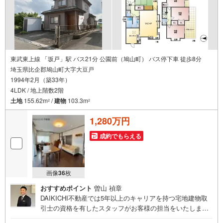
東武東上線 「坂戸」駅 バス21分 公園前（鳩山町） バス停下車 徒歩8分
埼玉県比企郡鳩山町大字大豆戸
1994年2月（築33年）
4LDK / 地上階数2階
土地
155.62m
/
建物
103.3m
2
2
1,280万円
成約でもらえる
画像
36
枚
おすすめポイント
曽山 禎章
DAIKICHI不動産では5年以上のキャリアを持つ宅地建物取
引士の資格を有したスタッフがお客様の担当をいたしま
す。スタッフは年間40件前後の引き渡しを経験しておりま