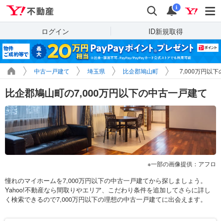
Yahoo!不動産
検索
通知
i
ログイン
ID新規取得
中古一戸建て
埼玉県
比企郡鳩山町
7,000万円以
比企郡鳩山町の7,000万円以下の中古一戸建て
一部の画像提供：アフロ
憧れのマイホームを7,000万円以下の中古一戸建てから探しましょう。
Yahoo!不動産なら間取りやエリア、こだわり条件を追加してさらに詳し
く検索できるので7,000万円以下の理想の中古一戸建てに出会えます。