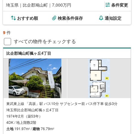
埼玉県｜比企郡鳩山町｜7,000万円
条件変更
おすすめ順
検索条件保存
通知設定
9
件
すべての物件をチェックする
比企郡鳩山町楓ヶ丘4丁目
東武東上線 「高坂」駅 バス10分 サブセンター前 バス停下車 徒歩3分
埼玉県比企郡鳩山町楓ヶ丘4丁目
1974年2月（築53年）
4DK / 地上階数2階
土地
191.97m
/
建物
76.79m
2
2