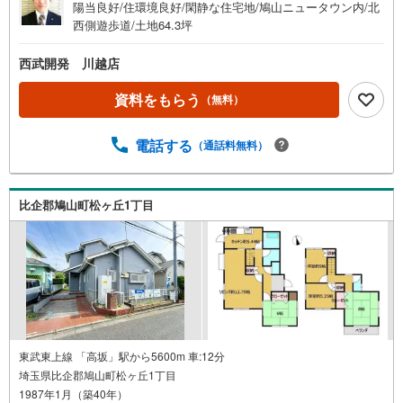
陽当良好/住環境良好/閑静な住宅地/鳩山ニュータウン内/北
西側遊歩道/土地64.3坪
西武開発 川越店
資料をもらう
（無料）
電話する
（通話料無料）
比企郡鳩山町松ヶ丘1丁目
東武東上線 「高坂」駅から5600m 車:12分
埼玉県比企郡鳩山町松ヶ丘1丁目
1987年1月（築40年）