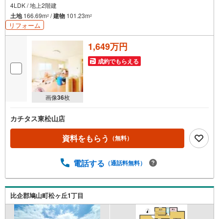
4LDK / 地上2階建
土地
166.69m
/
建物
101.23m
2
2
リフォーム
1,649万円
成約でもらえる
画像
36
枚
カチタス東松山店
資料をもらう
（無料）
電話する
（通話料無料）
比企郡鳩山町松ヶ丘1丁目