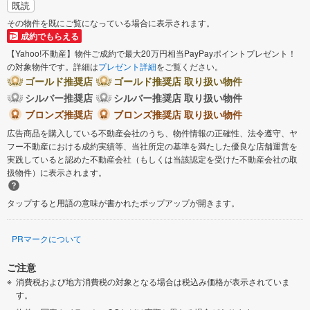
既読
その物件を既にご覧になっている場合に表示されます。
成約でもらえる
【Yahoo!不動産】物件ご成約で最大20万円相当PayPayポイントプレゼント！
の対象物件です。詳細は
プレゼント詳細
をご覧ください。
ゴールド推奨店
ゴールド推奨店 取り扱い物件
シルバー推奨店
シルバー推奨店 取り扱い物件
ブロンズ推奨店
ブロンズ推奨店 取り扱い物件
広告商品を購入している不動産会社のうち、物件情報の正確性、法令遵守、ヤ
フー不動産における成約実績等、当社所定の基準を満たした優良な店舗運営を
実践していると認めた不動産会社（もしくは当該認定を受けた不動産会社の取
扱物件）に表示されます。
タップすると用語の意味が書かれたポップアップが開きます。
PRマークについて
ご注意
消費税および地方消費税の対象となる場合は税込み価格が表示されていま
す。