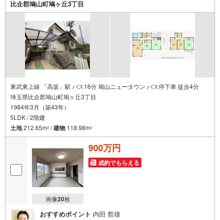
比企郡鳩山町鳩ヶ丘3丁目
東武東上線 「高坂」駅 バス16分 鳩山ニュータウン バス停下車 徒歩4分
埼玉県比企郡鳩山町鳩ヶ丘3丁目
1984年3月（築43年）
5LDK / 2階建
土地
212.65m
/
建物
118.98m
2
2
900万円
成約でもらえる
画像
20
枚
おすすめポイント
内田 哲雄