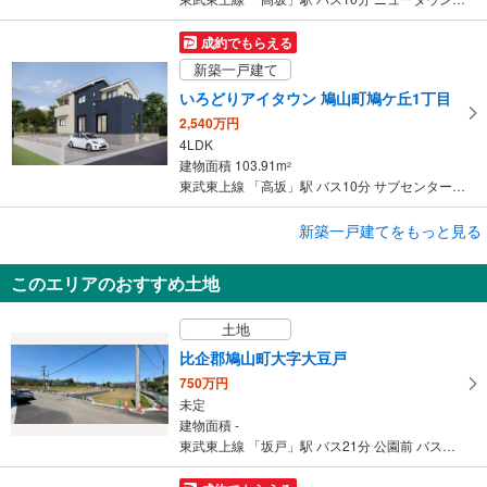
成約でもらえる
新築一戸建て
いろどりアイタウン 鳩山町鳩ケ丘1丁目
2,540万円
4LDK
建物面積 103.91m
2
東武東上線 「高坂」駅 バス10分 サブセンター前 バス停下車 徒歩7分
成約でもらえる
新築一戸建てをもっと見る
新築一戸建て
このエリアのおすすめ土地
比企郡鳩山町大字今宿
2,180万円
土地
4LDK＋SIC
建物面積 100.6m
2
比企郡鳩山町大字大豆戸
東武東上線 「高坂」駅 バス11分 今宿 バス停下車 徒歩3分
750万円
未定
建物面積 -
東武東上線 「坂戸」駅 バス21分 公園前 バス停下車 徒歩5分 北口バス乗り場「大橋行」乗車