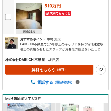
510万円
成約でもらえる
画像
36
枚
おすすめポイント
中村 悠太
DAIKICHI不動産では5年以上のキャリアを持つ宅地建物取
引士の資格を有したスタッフがお客様の担当をいたしま
す。スタッフは年間40件前後の引き渡しを経験しておりま
すので、安心、安全のお取引ができる事をお約束いたしま
株式会社DAIKICHI不動産 坂戸店
す。住宅ローンや火災保険、ライフライン（電気、ガス、
水道等）や税金の控除手続きまで、不動産購入に関わる全
資料をもらう
（無料）
ての手続きを私共がサポートいたします。お客様のご不明
点は丁寧にご説明いたしますのでご安心ください。その他
電話する
（通話料無料）
物件以外にかかる諸経費について、「どこに、なんで、い
くら」全てご説明いたします。いつでもお気軽にお問い合
わせください。
比企郡鳩山町大字大豆戸