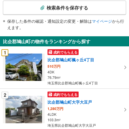
索
検索条件を保存する
条
件
保存した条件の確認・通知設定の変更・解除は
マイページ
から行
で
えます。
通
知
比企郡鳩山町の物件をランキングから探す
を
受
1
成約でもらえる
け
比企郡鳩山町楓ヶ丘4丁目
取
510万円
る
4DK
・
76.79m
2
条
埼玉県比企郡鳩山町楓ヶ丘4丁目
件
を
2
成約でもらえる
マ
比企郡鳩山町大字大豆戸
イ
1,280万円
ペ
4LDK
ー
103.3m
2
埼玉県比企郡鳩山町大字大豆戸
ジ