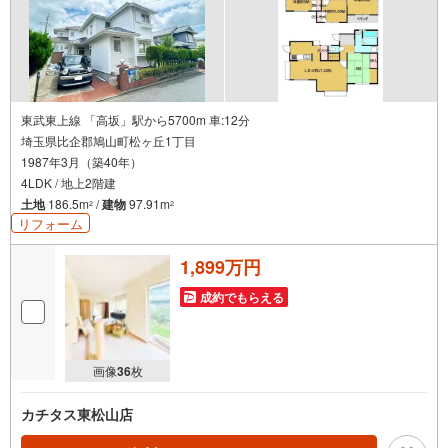
東武東上線 「高坂」駅から5700m 車:12分
埼玉県比企郡鳩山町松ヶ丘1丁目
1987年3月（築40年）
4LDK / 地上2階建
土地
186.5m
/
建物
97.91m
2
2
リフォーム
1,899万円
成約でもらえる
画像
36
枚
カチタス東松山店