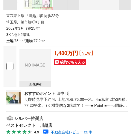
東武東上線 「川越」駅 徒歩22分
埼玉県川越市旭町3丁目
2002年3月（築25年）
3K / 地上2階建
土地
75m
/
建物
77.2m
2
2
1,480万円
NEW
成約でもらえる
画像
9
枚
おすすめポイント
田中 明
＼即時見学予約可/ 土地面積:75.00平米、4m私道 建物面積:
77.20平米、3K 機能的な2階建て！-----■ Point ■-----○閑静な
住宅街○子育て世代も安心なエリア○1階和室は広々8帖、襖
を開放してキッチンと合わせてゆったりLDKとしてもご利
シルバー推奨店
用いただけます○各室収納完備！荷物が多くても安心○主寝
ベストセレクト 川越店
室には開放的なワイドバルコニー付き○カースペース1台分
4.9
不動産会社レビュー 22件