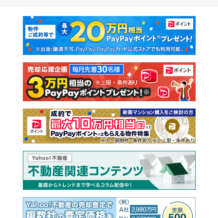
マンションカタログ
教えて！住まいの先生
新築マンション
中古マンション
新築一戸建て
中古一戸建て
注文住宅
土地
売却査定