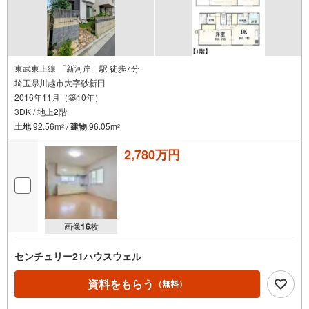
上記時間はお電話が繋がりやすくなっております。ぜひお気軽にご連絡下
さい！
現地を見学される場合は「室内・現地を見学する（無料）」ボタンより
ご希望の日時をご記入いただけますとスムーズにご案内が可能です。
東武東上線 「新河岸」駅 徒歩7分
埼玉県川越市大字砂新田
2016年11月（築10年）
3DK / 地上2階
土地
92.56m
/
建物
96.05m
2
2
2,780万円
画像
16
枚
センチュリー21ハウスウェル
資料をもらう
（無料）