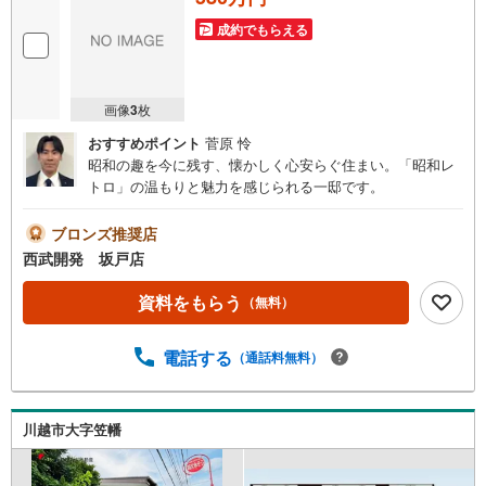
成約でもらえる
画像
3
枚
おすすめポイント
菅原 怜
昭和の趣を今に残す、懐かしく心安らぐ住まい。「昭和レ
トロ」の温もりと魅力を感じられる一邸です。
ブロンズ推奨店
西武開発 坂戸店
資料をもらう
（無料）
電話する
（通話料無料）
川越市大字笠幡