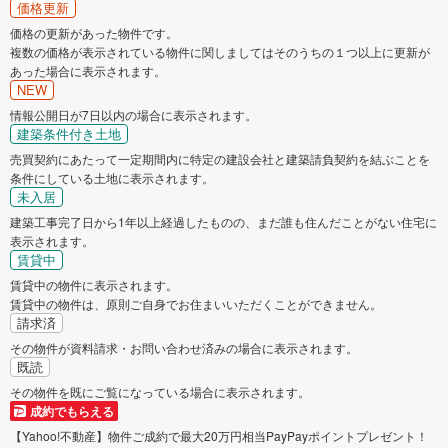
価格更新
価格の更新があった物件です。
複数の価格が表示されている物件に関しましてはそのうちの１つ以上に更新が
あった場合に表示されます。
NEW
情報公開日が7日以内の場合に表示されます。
建築条件付き土地
売買契約にあたって一定期間内に特定の建設会社と建築請負契約を結ぶことを
条件にしている土地に表示されます。
未入居
建築工事完了日から1年以上経過したものの、まだ誰も住んだことがない住宅に
表示されます。
賃貸中
賃貸中の物件に表示されます。
賃貸中の物件は、原則ご自身でお住まいいただくことができません。
請求済
その物件が資料請求・お問い合わせ済みの場合に表示されます。
既読
その物件を既にご覧になっている場合に表示されます。
成約でもらえる
【Yahoo!不動産】物件ご成約で最大20万円相当PayPayポイントプレゼント！