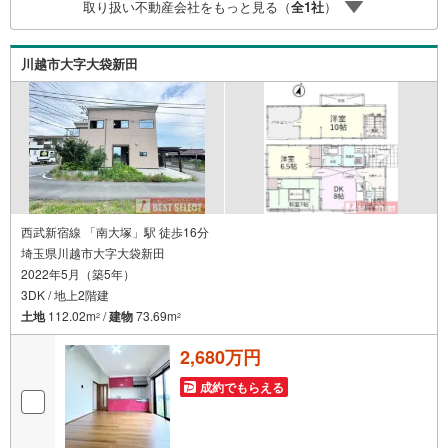
取り扱い不動産会社をもっと見る（
全
1
社
）
川越市大字大袋新田
西武新宿線 「南大塚」駅 徒歩16分
埼玉県川越市大字大袋新田
2022年5月（築5年）
3DK / 地上2階建
土地
112.02m
/
建物
73.69m
2
2
2,680万円
成約でもらえる