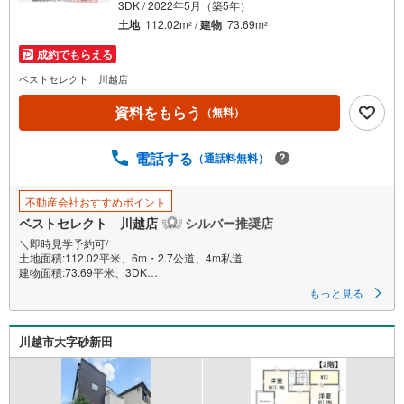
3DK / 2022年5月（築5年）
土地
112.02m
/
建物
73.69m
2
2
成約でもらえる
ベストセレクト 川越店
資料をもらう
（無料）
電話する
（通話料無料）
不動産会社おすすめポイント
ベストセレクト 川越店
シルバー推奨店
＼即時見学予約可/
土地面積:112.02平米、6m・2.7公道、4m私道
建物面積:73.69平米、3DK
-----■ Point ■-----
もっと見る
○タマホーム（株）施工の築4年の美邸
○開放感と静けさに包まれながらの田園生活
○エコな生活、オール電化住宅です！
川越市大字砂新田
○陽当たり良好な南・西・東の三方角地
○無駄のない間取り3DK＋カースペース1台分
○まったりな空間、掘りごたつ付きの和室
○大型バルコニーで体内時計のリセット日光浴や星空観察を！
【営業時間 9:30-18:00】定休日:基本毎週火曜日