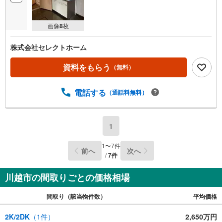
画像
8
枚
株式会社セレクトホーム
資料をもらう
（無料）
電話する
（通話料無料）
1
1
〜
7
件
前へ
次へ
/
7
件
川越市の間取りごとの価格相場
間取り（該当物件数）
平均価格
2K/2DK
（
1
件）
2,650万円