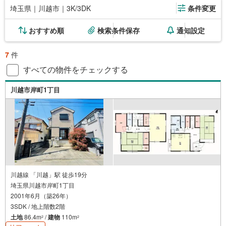
埼玉県｜川越市｜3K/3DK
条件変更
おすすめ順
検索条件保存
通知設定
7
件
すべての物件をチェックする
川越市岸町1丁目
川越線 「川越」駅 徒歩19分
埼玉県川越市岸町1丁目
2001年6月（築26年）
3SDK / 地上階数2階
土地
86.4m
/
建物
110m
2
2