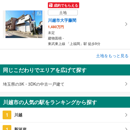
成約でもらえる
土地
川越市大字藤間
1,480万円
未定
建物面積 -
東武東上線 「上福岡」駅 徒歩9分
成約でもらえる
土地をもっと見る
土地
同じこだわりでエリアを広げて探す
川越市西小仙波町2丁目
5,280万円
未定
埼玉県の3K・3DKの中古一戸建て
建物面積 -
西武新宿線 「本川越」駅 徒歩8分
川越市の人気の駅をランキングから探す
1
川越
1
新河岸