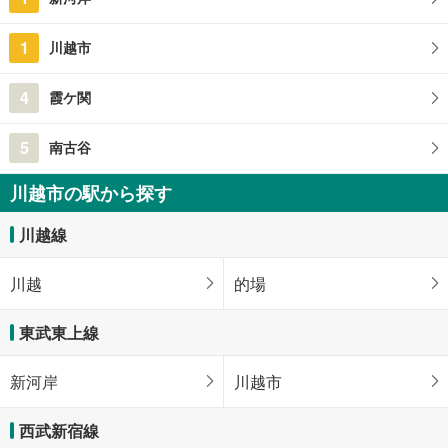
1
川越市
4
霞ケ関
5
南古谷
川越市の駅から探す
川越線
川越
的場
東武東上線
新河岸
川越市
西武新宿線