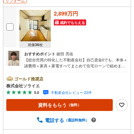
リフォーム
2,899万円
成約でもらえる
画像
36
枚
おすすめポイント
鎗田 亮佑
【総合売買の特化した不動産会社】自己資金0でも、本体＋
諸費用＋家具＋家電すべてまとめて住宅ローンで組めま
す。住宅ローン相談無料。FP相談無料。営業マンの熱意と
スピーディをモットーにお客さん目線での営業を心がけて
ゴールド推奨店
おり、営業マンの差を実感してください！◆他社様でご紹
株式会社ソライエ
介されている物件も一緒にご提案できます。◆おまとめロ
5.0
不動産会社レビュー 22件
ーン（消費者金融系・車のローン・カード系の借入・エア
コン等の電化製品等）もおまとめ可能です。◆お忙しいと
資料をもらう
（無料）
きは現地待合せ＆現地解散できます。◆勤続年数が1年未満
でも、ローンが受けられます。株式会社ソライエにお任せ
ください！売買・賃貸・売却相談・相続相談・空家管理・
電話する
（通話料無料）
住宅ローン相談等何でもお気軽にご相談ください！お問い
合わせ・ご来店お待ちしております！（＾＾）！