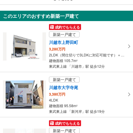
川越市大字萱沼
2,980万円
このエリアのおすすめ新築一戸建て
2LDK
72.14m
2
成約でもらえる
埼玉県川越市大字萱沼
新築一戸建て
川越市上野田町
3,280万円
2LDK（間仕切りで3LDKに対応可能です）＋ワークルーム4.5帖＋WIC
建物面積 105.7m
2
東武東上線 「川越市」駅 徒歩12分
新築一戸建て
川越市大字寺尾
3,380万円
4LDK
建物面積 95.58m
2
東武東上線 「新河岸」駅 徒歩19分
成約でもらえる
新築一戸建て