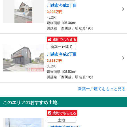
川越市今成2丁目
3,998万円
4LDK
建物面積 105.36m
2
川越線 「西川越」駅 徒歩19分
成約でもらえる
新築一戸建て
川越市今成2丁目
3,698万円
3LDK
建物面積 108.53m
2
川越線 「西川越」駅 徒歩19分
成約でもらえる
新築一戸建てをもっと見る
新築一戸建て
このエリアのおすすめ土地
川越市今成2丁目
3,598万円
成約でもらえる
3LDK
土地
建物面積 107.67m
2
川越線 「西川越」駅 徒歩19分