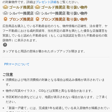
の対象物件です。詳細は
プレゼント詳細
をご覧ください。
ゴールド推奨店
ゴールド推奨店 取り扱い物件
シルバー推奨店
シルバー推奨店 取り扱い物件
ブロンズ推奨店
ブロンズ推奨店 取り扱い物件
広告商品を購入している不動産会社のうち、物件情報の正確性、法令遵守、ヤ
フー不動産における成約実績等、当社所定の基準を満たした優良な店舗運営を
実践していると認めた不動産会社（もしくは当該認定を受けた不動産会社の取
扱物件）に表示されます。
タップすると用語の意味が書かれたポップアップが開きます。
PRマークについて
ご注意
消費税および地方消費税の対象となる場合は税込み価格が表示されていま
す。
物件の写真やイラスト、CGなどは実際と異なる場合があります。
市区町村の合併などにより、地図が表示されない場合があります。ご了承く
ださい。
「新築一戸建て」には、完成後1年を経過している未入居物件が掲載されてい