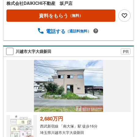
すので、安心、安全のお取引ができる事をお約束いたしま
株式会社DAIKICHI不動産 坂戸店
す。住宅ローンや火災保険、ライフライン（電気、ガス、
水道等）や税金の控除手続きまで、不動産購入に関わる全
資料をもらう
（無料）
ての手続きを私共がサポートいたします。お客様のご不明
点は丁寧にご説明いたしますのでご安心ください。その他
電話する
（通話料無料）
物件以外にかかる諸経費について、「どこに、なんで、い
くら」全てご説明いたします。いつでもお気軽にお問い合
わせください。
川越市大字大袋新田
PR
2,680万円
西武新宿線 「南大塚」駅 徒歩16分
埼玉県川越市大字大袋新田