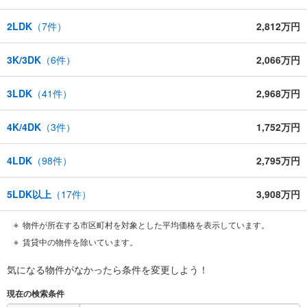
2LDK
（
7
件）
2,812万円
3K/3DK
（
6
件）
2,066万円
3LDK
（
41
件）
2,968万円
4K/4DK
（
3
件）
1,752万円
4LDK
（
98
件）
2,795万円
5LDK以上
（
17
件）
3,908万円
物件が所在する市区町村を対象とした平均価格を表示しています。
賃貸中の物件を除いています。
気になる物件がなかったら
条件を変更しよう！
現在の検索条件