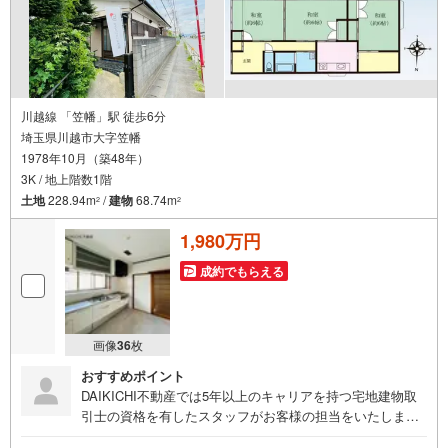
川越線 「笠幡」駅 徒歩6分
埼玉県川越市大字笠幡
1978年10月（築48年）
3K / 地上階数1階
土地
228.94m
/
建物
68.74m
2
2
1,980万円
成約でもらえる
画像
36
枚
おすすめポイント
DAIKICHI不動産では5年以上のキャリアを持つ宅地建物取
引士の資格を有したスタッフがお客様の担当をいたしま
す。スタッフは年間40件前後の引き渡しを経験しておりま