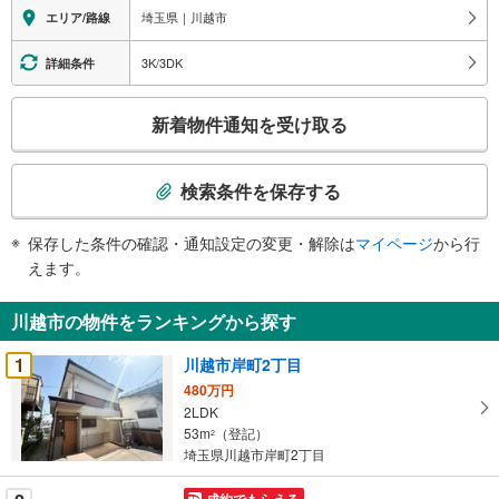
埼玉県｜川越市
エリア/路線
3K/3DK
詳細条件
こ
新着物件通知を受け取る
の
検
索
検索条件を保存する
条
件
保存した条件の確認・通知設定の変更・解除は
マイページ
から行
で
えます。
通
知
川越市の物件をランキングから探す
を
受
1
川越市岸町2丁目
け
480万円
取
2LDK
る
53m
（登記）
2
・
埼玉県川越市岸町2丁目
条
成約でもらえる