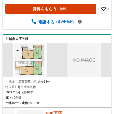
【営業時間 9:30-18:00】定休日:基本毎週火曜日上記時間は
お電話が繋がりやすくなっております。ぜひお気軽にご連
資料をもらう
（無料）
絡下さい！現地を見学される場合は「室内・現地を見学す
る（無料）」ボタンよりご希望の日時をご記入いただけま
すとスムーズにご案内が可能です。
電話する
（通話料無料）
川越市大字笠幡
川越線 「武蔵高萩」駅 徒歩24分
埼玉県川越市大字笠幡
1981年8月（築46年）
3DK / 2階建
土地
82m
/
建物
65.83m
2
2
580万円