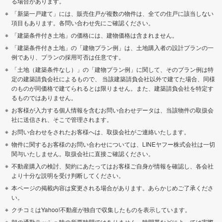
る場合があります。
「新築一戸建て」には、販売住戸が複数の物件は、全ての住戸に該当しない
項目もあります。各問い合わせ先にご確認ください。
「建築条件付き土地」の価格には、建物価格は含まれません。
「建築条件付き土地」の「建物プラン例」は、土地購入者の設計プランの一
例であり、プランの採用可否は任意です。
「土地（建築条件なし）」の「建物プラン例」に関して、そのプラン例は特
定の建築請負会社によるもので、 当該建築請負会社以外で建てた場合、同様
のものが同価格で建てられるとは限りません。また、建築請負会社を特定す
るものではありません。
お客様が入力する個人情報を含むお問い合わせデータは、当該物件の取扱会
社に送信され、そこで管理されます。
お問い合わせをされたお客様へは、取扱会社がご連絡いたします。
物件に関するお客様のお問い合わせについては、LINEヤフー株式会社は一切
関与いたしません。取扱会社に直接ご確認ください。
不動産購入の検討、契約にあたってはお客様ご自身が情報を確認し、各会社
より十分な説明を受け判断してください。
本ページの掲載内容は変更される場合があります。あらかじめご了承くださ
い。
クチコミはYahoo!不動産が独自で収集したものを表示しています。
朝の通勤ラッシュ時の所要時間ではありません。時間帯などによっては実際