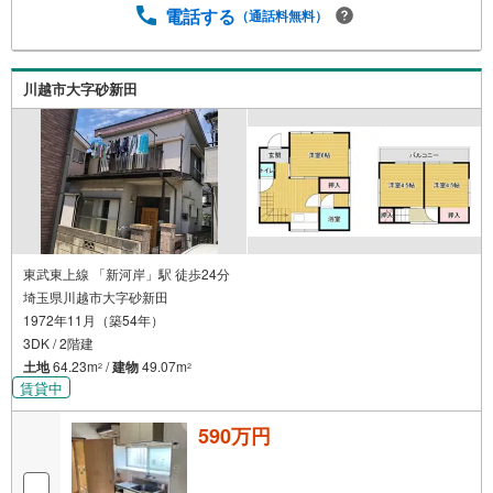
電話する
（通話料無料）
川越市大字砂新田
東武東上線 「新河岸」駅 徒歩24分
埼玉県川越市大字砂新田
1972年11月（築54年）
3DK / 2階建
土地
64.23m
/
建物
49.07m
2
2
賃貸中
590万円