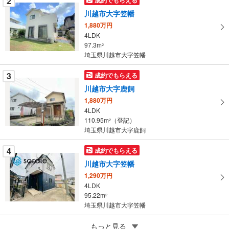
2
件
を
川越市大字笠幡
マ
1,880万円
イ
4LDK
97.3m
ペ
2
埼玉県川越市大字笠幡
ー
ジ
3
成約でもらえる
に
川越市大字鹿飼
保
1,880万円
存
4LDK
す
110.95m
（登記）
2
る
埼玉県川越市大字鹿飼
4
成約でもらえる
川越市大字笠幡
1,290万円
4LDK
95.22m
2
埼玉県川越市大字笠幡
5
もっと見る
成約でもらえる