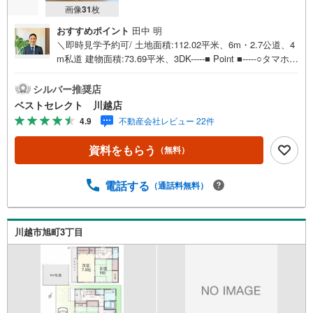
画像
31
枚
おすすめポイント
田中 明
＼即時見学予約可/ 土地面積:112.02平米、6m・2.7公道、4
m私道 建物面積:73.69平米、3DK-----■ Point ■-----○タマホー
ム（株）施工の築4年の美邸○開放感と静けさに包まれなが
らの田園生活○エコな生活、オール電化住宅です！○陽当た
シルバー推奨店
り良好な南・西・東の三方角地○無駄のない間取り3DK＋カ
ベストセレクト 川越店
ースペース1台分○まったりな空間、掘りごたつ付きの和室
4.9
不動産会社レビュー 22件
○大型バルコニーで体内時計のリセット日光浴や星空観察
を！【営業時間 9:30-18:00】定休日:基本毎週火曜日上記時
資料をもらう
（無料）
間はお電話が繋がりやすくなっております。ぜひお気軽に
ご連絡下さい！現地を見学される場合は「室内・現地を見
学する（無料）」ボタンよりご希望の日時をご記入いただ
電話する
（通話料無料）
けますとスムーズにご案内が可能です。
川越市旭町3丁目