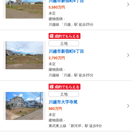
川越市新宿町6丁目
5,580万円
未定
建物面積 -
川越線 「川越」駅 徒歩25分
成約でもらえる
土地
川越市新宿町6丁目
2,790万円
未定
建物面積 -
川越線 「川越」駅 徒歩25分
成約でもらえる
土地
川越市大字寺尾
980万円
未定
建物面積 -
東武東上線 「新河岸」駅 徒歩9分