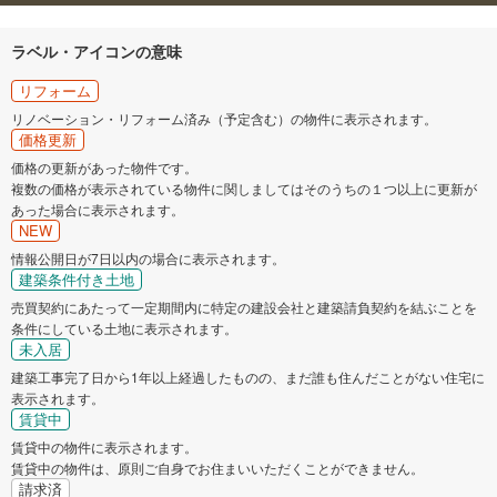
ラベル・アイコンの意味
リフォーム
リノベーション・リフォーム済み（予定含む）の物件に表示されます。
価格更新
価格の更新があった物件です。
複数の価格が表示されている物件に関しましてはそのうちの１つ以上に更新が
あった場合に表示されます。
NEW
情報公開日が7日以内の場合に表示されます。
建築条件付き土地
売買契約にあたって一定期間内に特定の建設会社と建築請負契約を結ぶことを
条件にしている土地に表示されます。
未入居
建築工事完了日から1年以上経過したものの、まだ誰も住んだことがない住宅に
表示されます。
賃貸中
賃貸中の物件に表示されます。
賃貸中の物件は、原則ご自身でお住まいいただくことができません。
請求済