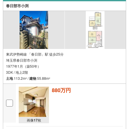
ント最大20万円相当プレゼント」対象です！資料請求また
春日部市小渕
は見学予約からご成約でPaypayポイントGET！詳細はキャ
ンペーンページをご確認ください。
東武伊勢崎線 「春日部」駅 徒歩25分
埼玉県春日部市小渕
1977年1月（築50年）
3DK / 地上2階
土地
113.2m
/
建物
55.88m
2
2
880万円
画像
17
枚