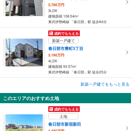
2,780万円
3LDK
建物面積 108.54m
2
東武伊勢崎線 「春日部」駅 徒歩64分
成約でもらえる
新築一戸建て
春日部市豊町3丁目
3,190万円
4LDK
建物面積 93.57m
2
東武伊勢崎線 「春日部」駅 徒歩25分
成約でもらえる
新築一戸建てをもっと見る
新築一戸建て
このエリアのおすすめ土地
春日部市大沼6丁目
3,199万円
成約でもらえる
4LDK
土地
建物面積 95.58m
2
東武伊勢崎線 「春日部」駅 バス16分 大沼公園 バス停下車 徒歩8分
春日部市新宿新田
1,490万円