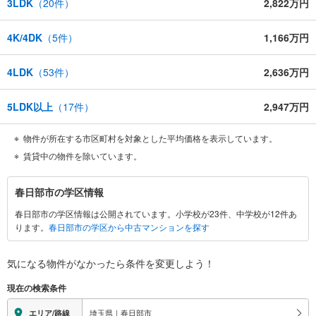
3LDK
（
20
件）
2,822万円
4K/4DK
（
5
件）
1,166万円
4LDK
（
53
件）
2,636万円
5LDK以上
（
17
件）
2,947万円
物件が所在する市区町村を対象とした平均価格を表示しています。
賃貸中の物件を除いています。
春
春日部市の学区情報
日
春日部市の学区情報は公開されています。小学校が23件、中学校が12件あ
部
ります。
春日部市の学区から中古マンションを探す
市
に
関
気になる物件がなかったら
条件を変更しよう！
す
現在の検索条件
る
情
埼玉県｜春日部市
エリア/路線