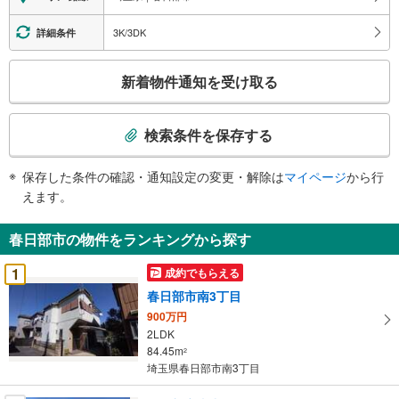
報
3K/3DK
詳細条件
こ
新着物件通知を受け取る
の
検
索
検索条件を保存する
条
件
保存した条件の確認・通知設定の変更・解除は
マイページ
から行
で
えます。
通
知
春日部市の物件をランキングから探す
を
受
1
成約でもらえる
け
春日部市南3丁目
取
900万円
る
2LDK
・
84.45m
2
条
埼玉県春日部市南3丁目
件