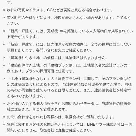
す。
物件の写真やイラスト、CGなどは実際と異なる場合があります。
市区町村の合併などにより、地図が表示されない場合があります。ご了承く
ださい。
「新築一戸建て」には、完成後1年を経過している未入居物件が掲載されてい
る場合があります。
「新築一戸建て」には、販売住戸が複数の物件は、全ての住戸に該当しない
項目もあります。各問い合わせ先にご確認ください。
「建築条件付き土地」の価格には、建物価格は含まれません。
「建築条件付き土地」の「建物プラン例」は、土地購入者の設計プランの一
例であり、プランの採用可否は任意です。
「土地（建築条件なし）」の「建物プラン例」に関して、そのプラン例は特
定の建築請負会社によるもので、 当該建築請負会社以外で建てた場合、同様
のものが同価格で建てられるとは限りません。また、建築請負会社を特定す
るものではありません。
お客様が入力する個人情報を含むお問い合わせデータは、当該物件の取扱会
社に送信され、そこで管理されます。
お問い合わせをされたお客様へは、取扱会社がご連絡いたします。
物件に関するお客様のお問い合わせについては、LINEヤフー株式会社は一切
関与いたしません。取扱会社に直接ご確認ください。