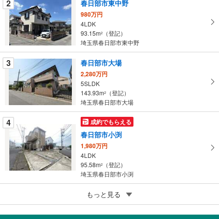
を
2
春日部市東中野
マ
980万円
イ
4LDK
93.15m
（登記）
ペ
2
埼玉県春日部市東中野
ー
ジ
3
春日部市大場
に
2,280万円
保
5SLDK
存
143.93m
（登記）
2
す
埼玉県春日部市大場
る
4
成約でもらえる
春日部市小渕
1,980万円
4LDK
95.58m
（登記）
2
埼玉県春日部市小渕
4
もっと見る
成約でもらえる
春日部市栄町2丁目
1,999万円