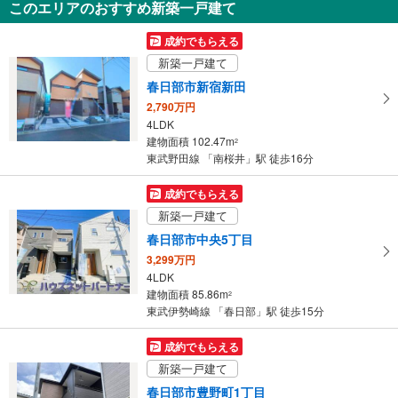
このエリアのおすすめ新築一戸建て
4LDK
94.18m
（登記）
2
成約でもらえる
埼玉県春日部市栄町2丁目
新築一戸建て
春日部市新宿新田
2,790万円
4LDK
建物面積 102.47m
2
東武野田線 「南桜井」駅 徒歩16分
成約でもらえる
新築一戸建て
春日部市中央5丁目
3,299万円
4LDK
建物面積 85.86m
2
東武伊勢崎線 「春日部」駅 徒歩15分
成約でもらえる
新築一戸建て
春日部市豊野町1丁目