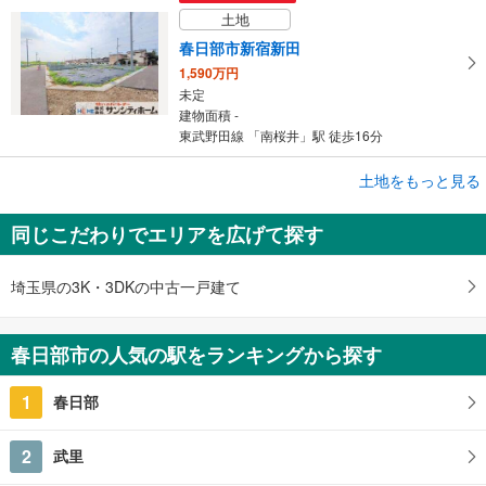
土地
春日部市新宿新田
1,590万円
未定
建物面積 -
東武野田線 「南桜井」駅 徒歩16分
成約でもらえる
土地をもっと見る
土地
同じこだわりでエリアを広げて探す
春日部市樋堀 建築条件付き売地
780万円
未定
埼玉県の3K・3DKの中古一戸建て
建物面積 -
東武野田線 「藤の牛島」駅 徒歩19分
春日部市の人気の駅をランキングから探す
1
春日部
2
武里