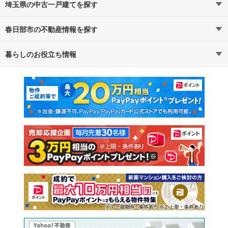
埼玉県の中古一戸建てを探す
春日部市の不動産情報を探す
路線・駅から探す
地域から探す
暮らしのお役立ち情報
不動産・住宅
賃貸住宅
通勤・通学時間から探す
地図から探す
マンションカタログ
教えて！住まいの先生
新築マンション
中古マンション
新築一戸建て
中古一戸建て
注文住宅
土地
売却査定