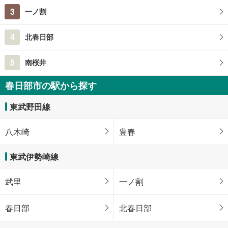
3
一ノ割
4
北春日部
5
南桜井
春日部市の駅から探す
東武野田線
八木崎
豊春
東武伊勢崎線
武里
一ノ割
春日部
北春日部