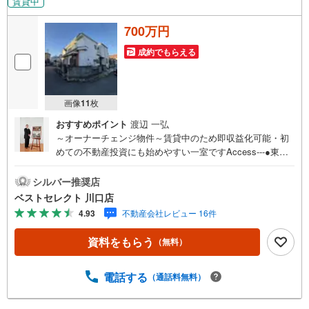
賃貸中
700万円
成約でもらえる
画像
11
枚
おすすめポイント
渡辺 一弘
～オーナーチェンジ物件～賃貸中のため即収益化可能・初
めての不動産投資にも始めやすい一室ですAccess---●東武
スカイツリーライン「武里」駅まで徒歩12分・「一ノ
割」、「せんげん台」駅まで徒歩27分Point---●想定年間賃
シルバー推奨店
料:636,000円/想定利回り:7.48％●3駅利用可能で通勤やお出
ベストセレクト 川口店
かけにも便利です●い草の香りに癒される、便利な和室2部
4.93
不動産会社レビュー 16件
屋！●買い物施設や飲食店など、暮らしを彩る住環境。●前
面道路は北側4.0m、東側4.0m私道の開放感のある角地●落
資料をもらう
（無料）
ち着いた街並みに立地。のびのびとした暮らしに。現地を
見学される場合は「室内・現地を見学する（無料）」ボタ
ンよりご希望の日時をご記入いただけますとスムーズにご
電話する
（通話料無料）
案内が可能です。お待ち合わせ場所もお気軽にご相談くだ
さい！こちらの物件は「Yahoo！不動産 成約でPayPayポイ