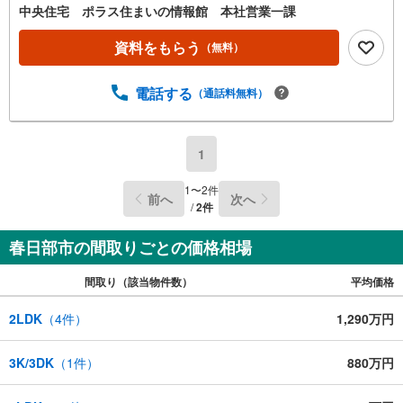
中央住宅 ポラス住まいの情報館 本社営業一課
資料をもらう
（無料）
電話する
（通話料無料）
1
1
〜
2
件
前へ
次へ
/
2
件
春日部市の間取りごとの価格相場
間取り（該当物件数）
平均価格
2LDK
（
4
件）
1,290万円
3K/3DK
（
1
件）
880万円