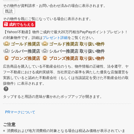
その物件が資料請求・お問い合わせ済みの場合に表示されます。
既読
その物件を既にご覧になっている場合に表示されます。
成約でもらえる
【Yahoo!不動産】物件ご成約で最大20万円相当PayPayポイントプレゼント！
の対象物件です。詳細は
プレゼント詳細
をご覧ください。
ゴールド推奨店
ゴールド推奨店 取り扱い物件
シルバー推奨店
シルバー推奨店 取り扱い物件
ブロンズ推奨店
ブロンズ推奨店 取り扱い物件
広告商品を購入している不動産会社のうち、物件情報の正確性、法令遵守、ヤ
フー不動産における成約実績等、当社所定の基準を満たした優良な店舗運営を
実践していると認めた不動産会社（もしくは当該認定を受けた不動産会社の取
扱物件）に表示されます。
タップすると用語の意味が書かれたポップアップが開きます。
PRマークについて
ご注意
消費税および地方消費税の対象となる場合は税込み価格が表示されていま