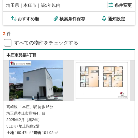
埼玉県｜本庄市｜築5年以内
条件変更
おすすめ順
検索条件保存
通知設定
2
件
すべての物件をチェックする
本庄市見福4丁目
高崎線 「本庄」駅 徒歩16分
埼玉県本庄市見福4丁目
2025年2月（築2年）
3LDK / 地上階数2階
土地
160.47m
/
建物
101.02m
2
2