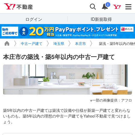
Yahoo!不動産
検索
通知
i
ログイン
ID新規取得
中古一戸建て
埼玉県
本庄市
築浅・築5年以内の物
本庄市の築浅・築5年以内の中古一戸建て
一部の画像提供：アフロ
築5年以内の中古一戸建ては築浅で設備や仕様が新築一戸建てと変わらな
いものも。築5年以内の理想の中古一戸建てをYahoo!不動産で見つけまし
ょう。