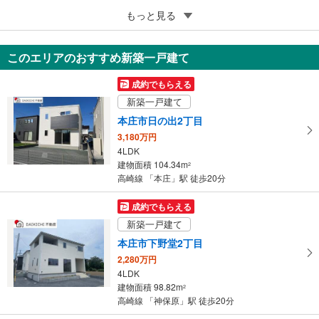
5
もっと見る
成約でもらえる
本庄市日の出4丁目
548万円
このエリアのおすすめ新築一戸建て
4DK
66.24m
2
成約でもらえる
埼玉県本庄市日の出4丁目
新築一戸建て
本庄市日の出2丁目
3,180万円
4LDK
建物面積 104.34m
2
高崎線 「本庄」駅 徒歩20分
成約でもらえる
新築一戸建て
本庄市下野堂2丁目
2,280万円
4LDK
建物面積 98.82m
2
高崎線 「神保原」駅 徒歩20分