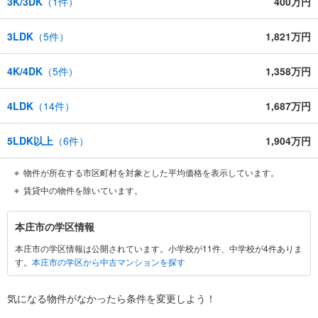
3K/3DK
（
1
件）
400万円
3LDK
（
5
件）
1,821万円
4K/4DK
（
5
件）
1,358万円
4LDK
（
14
件）
1,687万円
5LDK以上
（
6
件）
1,904万円
物件が所在する市区町村を対象とした平均価格を表示しています。
賃貸中の物件を除いています。
本
本庄市の学区情報
庄
本庄市の学区情報は公開されています。小学校が11件、中学校が4件ありま
市
す。
本庄市の学区から中古マンションを探す
に
関
す
気になる物件がなかったら
条件を変更しよう！
る