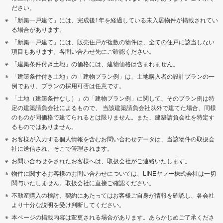
ださい。
「新築一戸建て」には、完成後1年を経過している未入居物件が掲載されてい
る場合があります。
「新築一戸建て」には、販売住戸が複数の物件は、全ての住戸に該当しない
項目もあります。各問い合わせ先にご確認ください。
「建築条件付き土地」の価格には、建物価格は含まれません。
「建築条件付き土地」の「建物プラン例」は、土地購入者の設計プランの一
例であり、プランの採用可否は任意です。
「土地（建築条件なし）」の「建物プラン例」に関して、そのプラン例は特
定の建築請負会社によるもので、 当該建築請負会社以外で建てた場合、同様
のものが同価格で建てられるとは限りません。また、建築請負会社を特定す
るものではありません。
お客様が入力する個人情報を含むお問い合わせデータは、当該物件の取扱会
社に送信され、そこで管理されます。
お問い合わせをされたお客様へは、取扱会社がご連絡いたします。
物件に関するお客様のお問い合わせについては、LINEヤフー株式会社は一切
関与いたしません。取扱会社に直接ご確認ください。
不動産購入の検討、契約にあたってはお客様ご自身が情報を確認し、各会社
より十分な説明を受け判断してください。
本ページの掲載内容は変更される場合があります。あらかじめご了承くださ