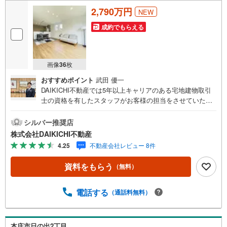
2,790万円
NEW
成約でもらえる
画像
36
枚
おすすめポイント
武田 優一
DAIKICHI不動産では5年以上キャリアのある宅地建物取引
士の資格を有したスタッフがお客様の担当をさせていただ
きます。経験の浅いスタッフはマネージャーが二人三脚で
お客様をサポート致します。各スタッフは年間に40件前後
シルバー推奨店
の引き渡しを経験しておりますので、安心、安全のお取引
株式会社DAIKICHI不動産
ができる事をお約束いたします。 住宅ローンや火災保険、
4.25
不動産会社レビュー 8件
ライフライン（電気、ガス、水道等）や税金の控除手続き
まで、不動産購入に関わる全ての手続きを私共がサポート
資料をもらう
（無料）
いたします。 お客様のご不明点は丁寧にご説明いたします
のでご安心ください。 その他物件以外にかかる諸経費につ
いて、「どこに、なんで、いくら」全てご説明いたしま
電話する
（通話料無料）
す。 いつでもお気軽にお問い合わせください。
本庄市日の出2丁目