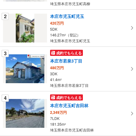
条
埼玉県本庄市児玉町高柳
件
を
2
本庄市児玉町児玉
マ
420万円
イ
5DK
146.27m
（登記）
ペ
2
埼玉県本庄市児玉町児玉
ー
ジ
3
成約でもらえる
に
本庄市若泉3丁目
保
480万円
存
3DK
す
41.4m
2
る
埼玉県本庄市若泉3丁目
4
成約でもらえる
本庄市児玉町吉田林
2,349万円
7LDK
181.35m
2
埼玉県本庄市児玉町吉田林