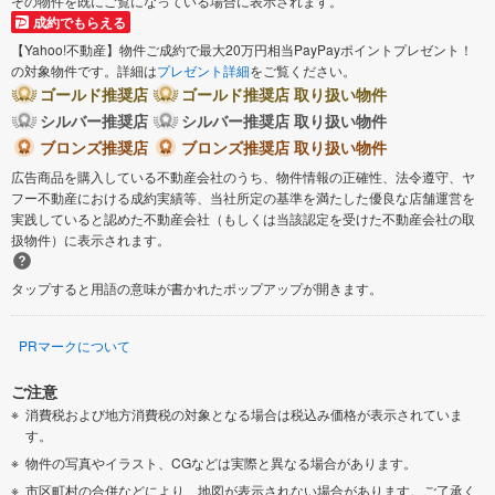
その物件を既にご覧になっている場合に表示されます。
成約でもらえる
【Yahoo!不動産】物件ご成約で最大20万円相当PayPayポイントプレゼント！
の対象物件です。詳細は
プレゼント詳細
をご覧ください。
ゴールド推奨店
ゴールド推奨店 取り扱い物件
シルバー推奨店
シルバー推奨店 取り扱い物件
ブロンズ推奨店
ブロンズ推奨店 取り扱い物件
広告商品を購入している不動産会社のうち、物件情報の正確性、法令遵守、ヤ
フー不動産における成約実績等、当社所定の基準を満たした優良な店舗運営を
実践していると認めた不動産会社（もしくは当該認定を受けた不動産会社の取
扱物件）に表示されます。
タップすると用語の意味が書かれたポップアップが開きます。
PRマークについて
ご注意
消費税および地方消費税の対象となる場合は税込み価格が表示されていま
す。
物件の写真やイラスト、CGなどは実際と異なる場合があります。
市区町村の合併などにより、地図が表示されない場合があります。ご了承く