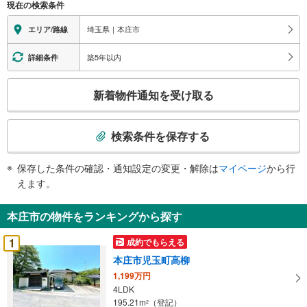
現在の検索条件
情
報
埼玉県｜本庄市
エリア/路線
築5年以内
詳細条件
こ
新着物件通知を受け取る
の
検
索
検索条件を保存する
条
件
保存した条件の確認・通知設定の変更・解除は
マイページ
から行
で
えます。
通
知
本庄市の物件をランキングから探す
を
受
1
成約でもらえる
け
本庄市児玉町高柳
取
1,199万円
る
4LDK
・
195.21m
（登記）
2