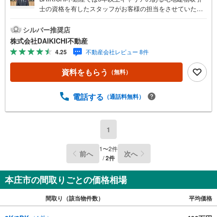
士の資格を有したスタッフがお客様の担当をさせていただ
きます。経験の浅いスタッフはマネージャーが二人三脚で
お客様をサポート致します。各スタッフは年間に40件前後
シルバー推奨店
の引き渡しを経験しておりますので、安心、安全のお取引
株式会社DAIKICHI不動産
ができる事をお約束いたします。 住宅ローンや火災保険、
4.25
不動産会社レビュー 8件
ライフライン（電気、ガス、水道等）や税金の控除手続き
まで、不動産購入に関わる全ての手続きを私共がサポート
資料をもらう
（無料）
いたします。 お客様のご不明点は丁寧にご説明いたします
のでご安心ください。 その他物件以外にかかる諸経費につ
いて、「どこに、なんで、いくら」全てご説明いたしま
電話する
（通話料無料）
す。 いつでもお気軽にお問い合わせください。
1
1
〜
2
件
前へ
次へ
/
2
件
本庄市の間取りごとの価格相場
間取り（該当物件数）
平均価格