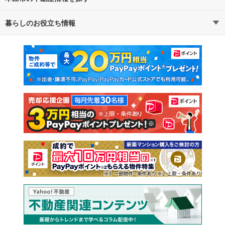
暮らしのお役立ち情報
不動産・住宅
賃貸住宅
通勤・通学時間から探す
地図から探す
マンションカタログ
教えて！住まいの先生
新築マンション
中古マンション
新築一戸建て
中古一戸建て
注文住宅
土地
売却査定