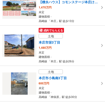
建物面積 100.6m
2
【積水ハウス】コモンステージ本庄けや木
高崎線 「本庄」駅 徒歩27分
1,470万円
未定
建物面積 -
高崎線 「本庄」駅 徒歩13分
成約でもらえる
土地
本庄市栄3丁目
1,480万円
未定
建物面積 -
高崎線 「本庄」駅 徒歩26分
土地
本庄市小島南3丁目
600万円
未定
建物面積 -
高崎線 「神保原」駅 徒歩30分