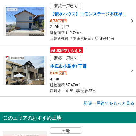
新築一戸建て
【積水ハウス】コモンステージ本庄早稲田の杜 分譲住宅
6,780万円
2LDK（1戸）
建物面積 112.74m
2
上越新幹線 「本庄早稲田」駅 徒歩11分
成約でもらえる
新築一戸建て
本庄市小島南1丁目
2,690万円
4LDK
建物面積 57.47m
2
高崎線 「本庄」駅 徒歩27分
成約でもらえる
新築一戸建てをもっと見る
新築一戸建て
このエリアのおすすめ土地
本庄市小島南1丁目
2,690万円
土地
4LDK