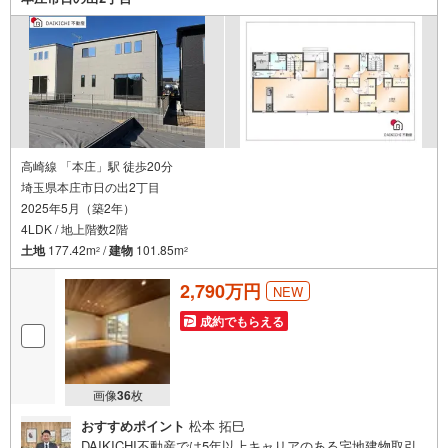
高崎線 「本庄」駅 徒歩20分
埼玉県本庄市日の出2丁目
2025年5月（築2年）
4LDK / 地上階数2階
土地
177.42m
/
建物
101.85m
2
2
2,790万円
NEW
成約でもらえる
画像
36
枚
おすすめポイント
松本 拓巳
DAIKICHI不動産では5年以上キャリアのある宅地建物取引