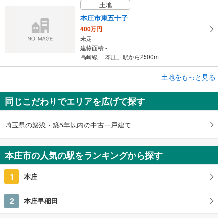
土地
本庄市東五十子
400万円
未定
建物面積 -
高崎線 「本庄」駅から2500m
成約でもらえる
土地をもっと見る
土地
同じこだわりでエリアを広げて探す
本庄市東台5丁目
1,100万円
未定
埼玉県の築浅・築5年以内の中古一戸建て
建物面積 -
高崎線 「本庄」駅 徒歩19分
本庄市の人気の駅をランキングから探す
1
本庄
2
本庄早稲田