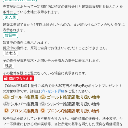
売買契約にあたって一定期間内に特定の建設会社と建築請負契約を結ぶことを
条件にしている土地に表示されます。
未入居
建築工事完了日から1年以上経過したものの、まだ誰も住んだことがない住宅に
表示されます。
賃貸中
賃貸中の物件に表示されます。
賃貸中の物件は、原則ご自身でお住まいいただくことができません。
請求済
その物件が資料請求・お問い合わせ済みの場合に表示されます。
既読
その物件を既にご覧になっている場合に表示されます。
成約でもらえる
【Yahoo!不動産】物件ご成約で最大20万円相当PayPayポイントプレゼント！
の対象物件です。詳細は
プレゼント詳細
をご覧ください。
ゴールド推奨店
ゴールド推奨店 取り扱い物件
シルバー推奨店
シルバー推奨店 取り扱い物件
ブロンズ推奨店
ブロンズ推奨店 取り扱い物件
広告商品を購入している不動産会社のうち、物件情報の正確性、法令遵守、ヤ
フー不動産における成約実績等、当社所定の基準を満たした優良な店舗運営を