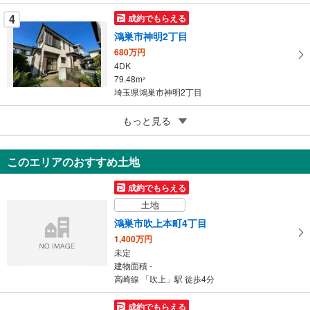
る
4
成約でもらえる
鴻巣市神明2丁目
680万円
4DK
79.48m
2
埼玉県鴻巣市神明2丁目
5
もっと見る
成約でもらえる
鴻巣市吹上富士見2丁目
2,599万円
このエリアのおすすめ土地
4LDK
101.02m
2
成約でもらえる
埼玉県鴻巣市吹上富士見2丁目
土地
鴻巣市吹上本町4丁目
1,400万円
未定
建物面積 -
高崎線 「吹上」駅 徒歩4分
成約でもらえる