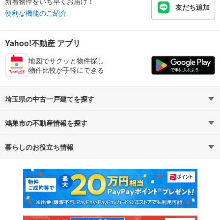
新着物件をいち早くお届け！
友だち追加
便利な機能のご紹介
Yahoo!不動産 アプリ
地図でサクッと物件探し
物件比較が手軽にできる
埼玉県の中古一戸建てを探す
鴻巣市の不動産情報を探す
路線・駅から探す
地域から探す
暮らしのお役立ち情報
不動産・住宅
賃貸住宅
通勤・通学時間から探す
地図から探す
マンションカタログ
教えて！住まいの先生
新築マンション
中古マンション
新築一戸建て
中古一戸建て