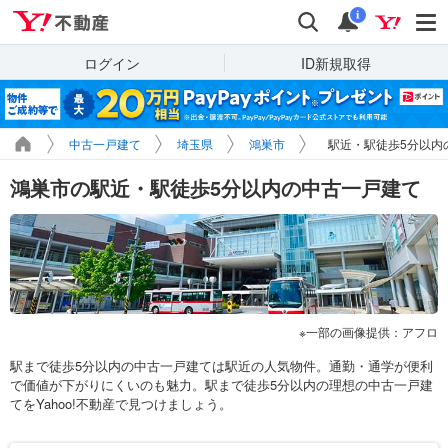
Yahoo!不動産
検索
通知
i
ログイン
ID新規取得
中古一戸建て
埼玉県
鴻巣市
駅近・駅徒歩5分以内
鴻巣市の駅近・駅徒歩5分以内の中古一戸建て
一部の画像提供：アフロ
駅まで徒歩5分以内の中古一戸建ては駅近の人気物件。通勤・通学が便利
で価値が下がりにくいのも魅力。駅まで徒歩5分以内の理想の中古一戸建
てをYahoo!不動産で見つけましょう。