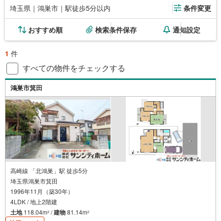
埼玉県｜鴻巣市｜駅徒歩5分以内
条件変更
おすすめ順
検索条件保存
通知設定
1
件
すべての物件をチェックする
鴻巣市箕田
高崎線 「北鴻巣」駅 徒歩5分
埼玉県鴻巣市箕田
1996年11月（築30年）
4LDK / 地上2階建
土地
118.04m
/
建物
81.14m
2
2