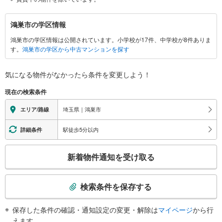
鴻
鴻巣市の学区情報
巣
鴻巣市の学区情報は公開されています。小学校が17件、中学校が8件ありま
市
す。
鴻巣市の学区から中古マンションを探す
に
関
す
気になる物件がなかったら
条件を変更しよう！
る
現在の検索条件
情
報
埼玉県｜鴻巣市
エリア/路線
駅徒歩5分以内
詳細条件
こ
新着物件通知を受け取る
の
検
索
検索条件を保存する
条
件
保存した条件の確認・通知設定の変更・解除は
マイページ
から行
で
えます。