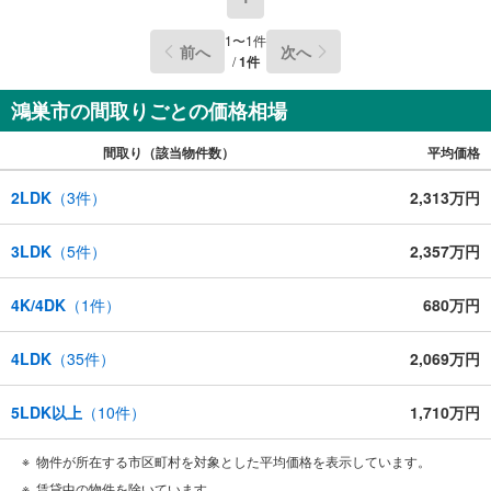
お家購入やその他、保険や教育資金、老後の生活など...気
になる事はありませんか？弊社ではファイナンシャルプラ
1
〜
1
件
前へ
次へ
ンナー専門企業のスタッフがお客様の不安にお答えします
/
1
件
ご興味のある方は是非！お問合せ下さい
鴻巣市の間取りごとの価格相場
間取り（該当物件数）
平均価格
2LDK
（
3
件）
2,313万円
3LDK
（
5
件）
2,357万円
4K/4DK
（
1
件）
680万円
4LDK
（
35
件）
2,069万円
5LDK以上
（
10
件）
1,710万円
物件が所在する市区町村を対象とした平均価格を表示しています。
賃貸中の物件を除いています。