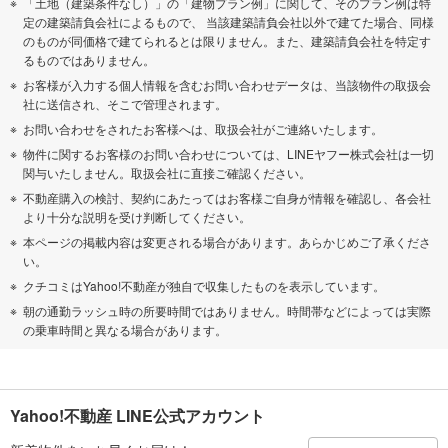
「土地（建築条件なし）」の「建物プラン例」に関して、そのプラン例は特
定の建築請負会社によるもので、 当該建築請負会社以外で建てた場合、同様
のものが同価格で建てられるとは限りません。また、建築請負会社を特定す
るものではありません。
お客様が入力する個人情報を含むお問い合わせデータは、当該物件の取扱会
社に送信され、そこで管理されます。
お問い合わせをされたお客様へは、取扱会社がご連絡いたします。
物件に関するお客様のお問い合わせについては、LINEヤフー株式会社は一切
関与いたしません。取扱会社に直接ご確認ください。
不動産購入の検討、契約にあたってはお客様ご自身が情報を確認し、各会社
より十分な説明を受け判断してください。
本ページの掲載内容は変更される場合があります。あらかじめご了承くださ
い。
クチコミはYahoo!不動産が独自で収集したものを表示しています。
朝の通勤ラッシュ時の所要時間ではありません。時間帯などによっては実際
の乗車時間と異なる場合があります。
Yahoo!不動産 LINE公式アカウント