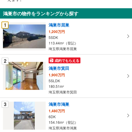
通
知
鴻巣市の物件をランキングから探す
を
受
1
鴻巣市屈巣
け
1,200万円
取
5SDK
る
113.44m
（登記）
2
・
埼玉県鴻巣市屈巣
条
2
成約でもらえる
件
を
鴻巣市箕田
マ
1,900万円
イ
5SLDK
180.51m
ペ
2
埼玉県鴻巣市箕田
ー
ジ
3
鴻巣市鴻巣
に
1,480万円
保
6DK
存
154.16m
（登記）
2
す
埼玉県鴻巣市鴻巣