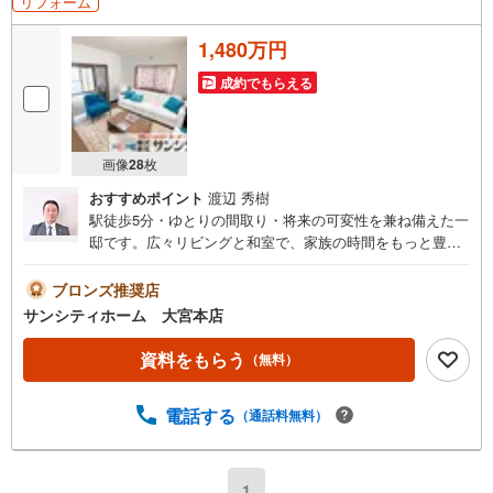
リフォーム
1,480万円
成約でもらえる
画像
28
枚
おすすめポイント
渡辺 秀樹
駅徒歩5分・ゆとりの間取り・将来の可変性を兼ね備えた一
邸です。広々リビングと和室で、家族の時間をもっと豊か
に ＜おすすめポイント＞・駅から5分の好立地！毎日の通
勤・通学にも便利・広々リビング＋和室で家族団らんに最
ブロンズ推奨店
適・2階にも和室があり、落ち着いた住空間を確保・収納も
サンシティホーム 大宮本店
全居室にスペースがあり、お荷物がしっかり入ります！・
トイレは1階・2階の2箇所で忙しい時間帯も安心・毎日が特
資料をもらう
（無料）
別になる、くつろぎのバスルーム ・ライフスタイルやご家
族の成長に合わせて長く住める間取り設計 各種相談受付中
電話する
（通話料無料）
【物件相談】・とりあえず実際の物件を見てみたい！・希
望条件にあった物件と巡り会えない！お客様の条件などを
しっかりとおうかがいさせていただき、お家探しのパート
ナーとしてサポートさせていただきます 無料相談会受付中
1